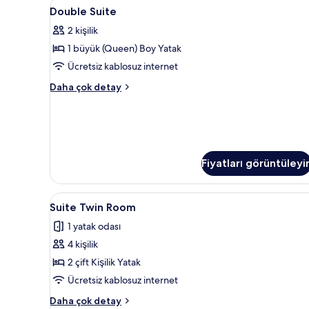
Double
Masa, güneşlik/perde, ücretsiz
8
Double Suite
Suite
2 kişilik
için
1 büyük (Queen) Boy Yatak
tüm
fotoğrafları
Ücretsiz kablosuz internet
görün
Double
Daha çok detay
Suite
hakkında
daha
fazla
detay
Fiyatları görüntüleyi
Suite
Suite Twin Room | Masa, güneşl
5
Suite Twin Room
Twin
1 yatak odası
Room
4 kişilik
için
tüm
2 çift Kişilik Yatak
fotoğrafları
Ücretsiz kablosuz internet
görün
Suite
Daha çok detay