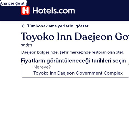
Ana içeriğe atla
Tüm konaklama yerlerini göster
Toyoko Inn Daejeon G
2.5
yıldızlı
Daejeon bölgesinde, şehir merkezinde restoran olan otel.
konaklama
Fiyatların görüntüleneceği tarihleri seçin
yeri
Nereye?
Toyoko
Inn
Daejeon
Government
Complex
için