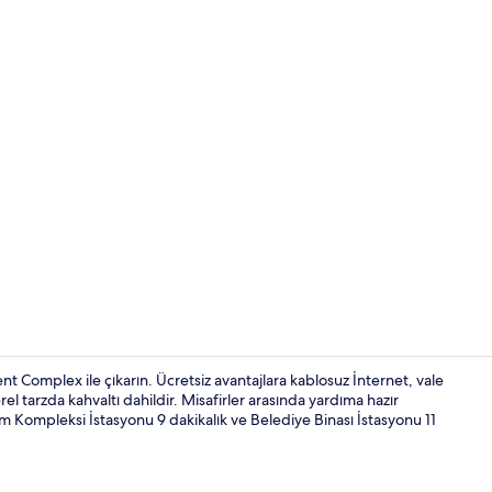
Lobi
 Complex ile çıkarın. Ücretsiz avantajlara kablosuz İnternet, vale
 tarzda kahvaltı dahildir. Misafirler arasında yardıma hazır
 Kompleksi İstasyonu 9 dakikalık ve Belediye Binası İstasyonu 11
Suite Twin R