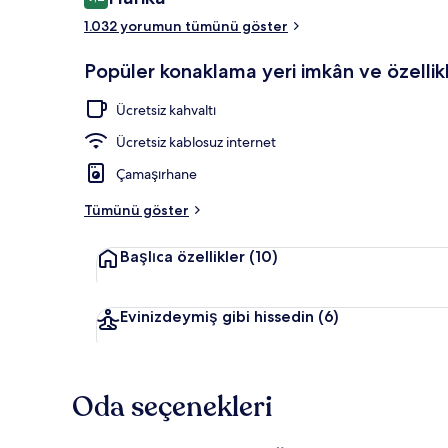
9,2/10
1.032 yorumun tümünü göster
Dış mekân
Popüler konaklama yeri imkân ve özellikl
Ücretsiz kahvaltı
Ücretsiz kablosuz internet
Çamaşırhane
Tümünü göster
Başlıca özellikler
(10)
Evinizdeymiş gibi hissedin
(6)
Oda seçenekleri