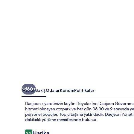
fotoğraf
galerisi
60+
Genel Bakış
Odalar
Konum
Politikalar
Daejeon ziyaretinizin keyfini Toyoko Inn Daejeon Government
hizmeti olmayan otopark ve her gün 06.30 ve 9 arasında yerel
personel popüler. Toplu taşıma yakındadır, Daejeon Yönetim
dakikalık yürüme mesafesinde bulunur.
Yorumlar
Harika
9,2