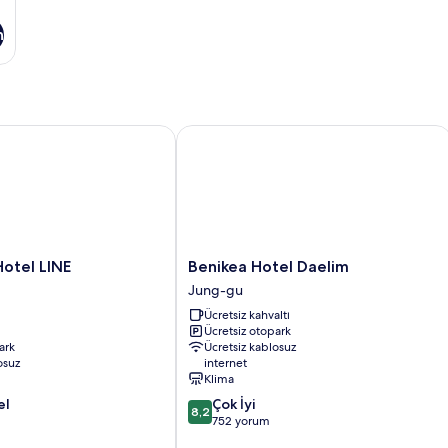
n
el LINE
Benikea Hotel Daelim
Benikea
otel LINE
Benikea Hotel Daelim
Hotel
Jung-gu
Daelim
Ücretsiz kahvaltı
Jung-
Ücretsiz otopark
gu
ark
Ücretsiz kablosuz
osuz
internet
Klima
10
el
Çok İyi
8,2
üzerinden
752 yorum
8.2,