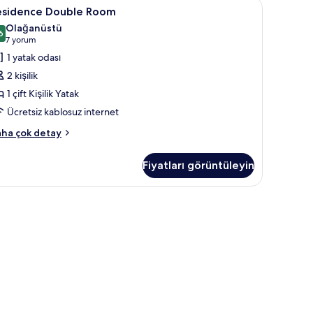
 güneşlik/perde, ücretsiz kablosuz İnternet, çarşaf takımı
esidence
Residence Double Room | Masa, güneşlik/perde
5
esidence Double Room
ouble
Olağanüstü
oom
6
,6 / 10
(7
7 yorum
in
yorum)
1 yatak odası
üm
2 kişilik
otoğrafları
1 çift Kişilik Yatak
örün
Ücretsiz kablosuz internet
sidence
ha çok detay
uble
oom
Fiyatları görüntüleyin
kkında
ha
zla
tay