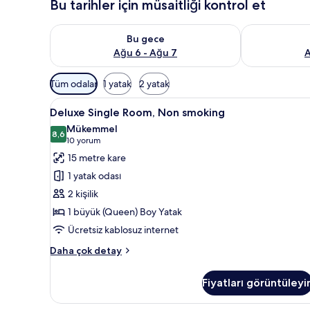
Bu tarihler için müsaitliği kontrol et
Bu gece için müsaitliği kontrol et Ağu 6 - Ağu 7
Yarın için müs
Bu gece
Ağu 6 - Ağu 7
A
Odalar
Tüm odalar
1 yatak
2 yatak
için
Deluxe
Masa, güneşlik/perde, ücretsiz
mevcut
3
Deluxe Single Room, Non smoking
Single
filtreler
Mükemmel
Room,
8,6
8,6 / 10
(10
10 yorum
Non
yorum)
15 metre kare
smoking
1 yatak odası
için
2 kişilik
tüm
1 büyük (Queen) Boy Yatak
fotoğrafları
Ücretsiz kablosuz internet
görün
Deluxe
Daha çok detay
Single
Room,
Fiyatları görüntüleyi
Non
smoking