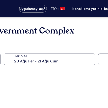
•
Uygulamayı aç
TRY
Konaklama yerinizi k
overnment Complex
Tarihler