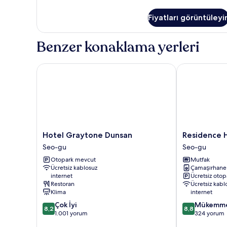
Twin
Room
Fiyatları görüntüleyi
hakkında
daha
fazla
Benzer konaklama yerleri
detay
Hotel Graytone Dunsan
Residence Hot
Hotel
Residence
Hotel Graytone Dunsan
Residence H
Graytone
Hotel
Seo-gu
Seo-gu
Dunsan
LINE
Otopark mevcut
Mutfak
Seo-
Seo-
Ücretsiz kablosuz
Çamaşırhane
gu
gu
internet
Ücretsiz otop
Restoran
Ücretsiz kabl
Klima
internet
10
10
Çok İyi
Mükemm
8,2
8,8
üzerinden
üzerinden
1.001 yorum
324 yorum
8.2,
8.8,