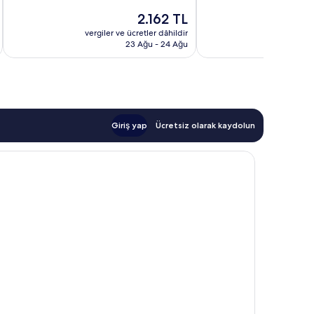
Harika,
8.8,
Güncel
2.162 TL
1.459
Mükemmel,
fiyat:
yorum
748
vergiler ve ücretler dâhildir
vergiler v
2.162 TL
23 Ağu - 24 Ağu
yorum
Giriş yap
Ücretsiz olarak kaydolun