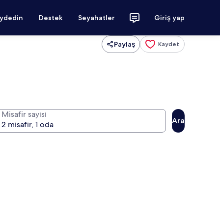
aydedin
Destek
Seyahatler
Giriş yap
Paylaş
Kaydet
Misafir sayısı
Ara