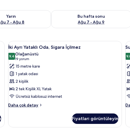
aitliği kontrol et Ağu 7 - Ağu 8
Bu hafta sonu için müsaitliği kontrol 
Yarın
Bu hafta sonu
ğu 7 - Ağu 8
Ağu 7 - Ağu 9
 kablosuz İnternet, çarşaf takımı
İki
Masa, güneşlik/perde, ücretsiz kablosu
S
3
İki Ayrı Yataklı Oda, Sigara İçilmez
S
Ayrı
D
Olağanüstü
Yataklı
9,4
R
9,
9,4 / 10
(19
19 yorum
Oda,
iç
yorum)
15 metre kare
Sigara
t
1 yatak odası
İçilmez
f
2 kişilik
için
g
2 tek Kişilik XL Yatak
tüm
Ücretsiz kablosuz internet
fotoğrafları
görün
İki
Su
Daha çok detay
Da
Ayrı
Do
Yataklı
R
n
Fiyatları görüntüleyin
Oda,
ha
Sigara
da