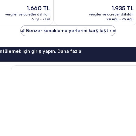
Çok
Güncel
Güncel
1.660 TL
1.935 TL
İyi,
fiyat:
fiyat:
752
vergiler ve ücretler dâhildir
vergiler ve ücretler dâhildir
1.660 TL
1.935 TL
yorum
6 Eyl - 7 Eyl
24 Ağu - 25 Ağu
Benzer konaklama yerlerini karşılaştırın
ntülemek için giriş yapın. Daha fazla