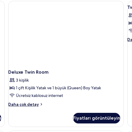
İçilmez
fa
 | Masa, güneşlik/perde, ücretsiz kablosuz İnternet, çarşaf takımı
T
hakkında
de
Tw
S
daha
fazla
iç
detay
t
f
g
Tw
Da
Su
ha
da
fa
de
Deluxe Twin Room
3 kişilik
1 çift Kişilik Yatak ve 1 büyük (Queen) Boy Yatak
Ücretsiz kablosuz internet
Deluxe
Daha çok detay
Twin
Room
n
Fiyatları görüntüleyin
hakkında
daha
fazla