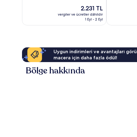
Çok
Mükemmel,
Güncel
2.231 TL
İyi,
324
fiyat:
1.001
yorum
vergiler ve ücretler dâhildir
2.231 TL
yorum
1 Eyl - 2 Eyl
Uygun indirimleri ve avantajları görü
macera için daha fazla ödül!
Bölge hakkında