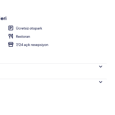
eri
Ücretsiz otopark
Restoran
7/24 açık resepsiyon