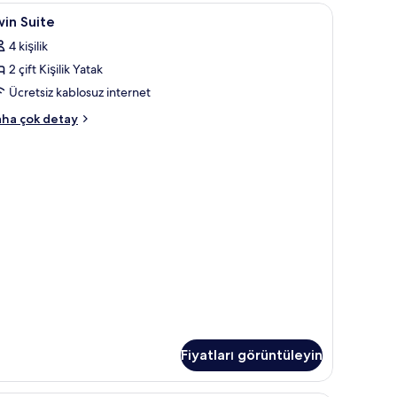
zla
win
Masa, güneşlik/perde, ücretsiz kablosuz İntern
12
tay
in Suite
uite
4 kişilik
in
2 çift Kişilik Yatak
üm
otoğrafları
Ücretsiz kablosuz internet
örün
in
ha çok detay
ite
kkında
ha
zla
tay
Fiyatları görüntüleyin