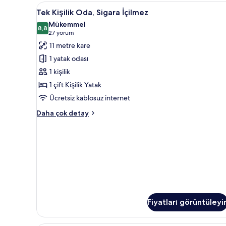
hakkında
Tek
Tek Kişilik Oda, Sigara İçilmez
3
daha
Tek Kişilik Oda, Sigara İçilmez
Kişilik
fazla
Mükemmel
detay
Oda,
8,8
8,8 / 10
(27
27 yorum
Sigara
yorum)
11 metre kare
İçilmez
1 yatak odası
için
1 kişilik
tüm
1 çift Kişilik Yatak
fotoğrafları
Ücretsiz kablosuz internet
görün
Tek
Daha çok detay
Kişilik
Oda,
Sigara
İçilmez
hakkında
daha
fazla
detay
Fiyatları görüntüleyi