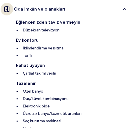
Oda imkân ve olanakları
Eğlencenizden taviz vermeyin
Düz ekran televizyon
Ev konforu
İklimlendirme ve ısıtma
Terlik
Rahat uyuyun
Çarşaf takımı verilir
Tazelenin
Özel banyo
Duş/küvet kombinasyonu
Elektronik bide
Ücretsiz banyo/kozmetik ürünleri
Saç kurutma makinesi