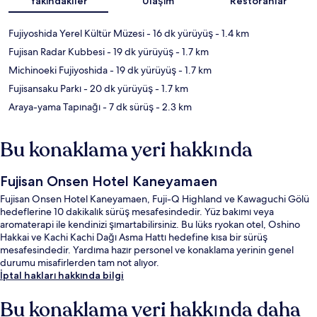
Yakındakiler
Ulaşım
Restoranlar
Fujiyoshida Yerel Kültür Müzesi
- 16 dk yürüyüş
- 1.4 km
Fujisan Radar Kubbesi
- 19 dk yürüyüş
- 1.7 km
Michinoeki Fujiyoshida
- 19 dk yürüyüş
- 1.7 km
Fujisansaku Parkı
- 20 dk yürüyüş
- 1.7 km
Araya-yama Tapınağı
- 7 dk sürüş
- 2.3 km
Bu konaklama yeri hakkında
Fujisan Onsen Hotel Kaneyamaen
Fujisan Onsen Hotel Kaneyamaen, Fuji-Q Highland ve Kawaguchi Gölü
hedeflerine 10 dakikalık sürüş mesafesindedir. Yüz bakımı veya
aromaterapi ile kendinizi şımartabilirsiniz. Bu lüks ryokan otel, Oshino
Hakkai ve Kachi Kachi Dağı Asma Hattı hedefine kısa bir sürüş
mesafesindedir. Yardıma hazır personel ve konaklama yerinin genel
durumu misafirlerden tam not alıyor.
İptal hakları hakkında bilgi
Bu konaklama yeri hakkında daha