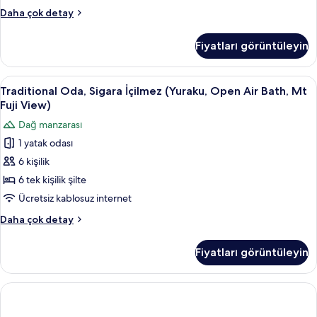
fotoğrafları
Traditional
Daha çok detay
görün
Oda,
Sigara
Fiyatları görüntüleyin
İçilmez,
Dağ
Manzaralı
Traditional
Traditional Oda, Sigara İçilmez (Yuraku
14
hakkında
Traditional Oda, Sigara İçilmez (Yuraku, Open Air Bath, Mt
Oda,
daha
Fuji View)
fazla
Sigara
Dağ manzarası
detay
İçilmez
1 yatak odası
(Yuraku,
6 kişilik
Open
Air
6 tek kişilik şilte
Bath,
Ücretsiz kablosuz internet
Mt
Traditional
Daha çok detay
Fuji
Oda,
View)
Sigara
Fiyatları görüntüleyin
İçilmez
için
(Yuraku,
tüm
Open
fotoğrafları
Air
Bath,
görün