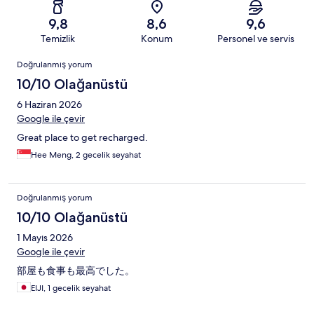
9,8
8,6
9,6
Temizlik
Konum
Personel ve servis
Yorumlar
Doğrulanmış yorum
10/10 Olağanüstü
6 Haziran 2026
Google ile çevir
Great place to get recharged.
Hee Meng, 2 gecelik seyahat
Doğrulanmış yorum
10/10 Olağanüstü
1 Mayıs 2026
Google ile çevir
部屋も食事も最高でした。
EIJI, 1 gecelik seyahat