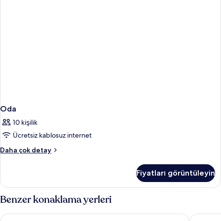
Oda
10 kişilik
Ücretsiz kablosuz internet
Oda
Daha çok detay
hakkında
daha
Fiyatları görüntüleyin
fazla
detay
Benzer konaklama yerleri
HOTEL MYSTAYS Fuji Onsen Resort
Fujisan 