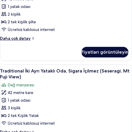
İçilmez
fazla
1 yatak odası
(Seseragi
detay
2 kişilik
Modern
Japanese,
2 tek kişilik şilte
No
Ücretsiz kablosuz internet
View)
Traditional
Daha çok detay
için
Oda,
tüm
Sigara
Fiyatları görüntüleyin
İçilmez
fotoğrafları
(Seseragi
görün
Modern
Traditional
Traditional İki Ayrı Yataklı Oda, Sigara
13
Japanese,
Traditional İki Ayrı Yataklı Oda, Sigara İçilmez (Seseragi, Mt
İki
No
Fuji View)
View)
Ayrı
Dağ manzarası
hakkında
Yataklı
daha
42 metre kare
Oda,
fazla
1 yatak odası
Sigara
detay
İçilmez
3 kişilik
(Seseragi,
2 tek Kişilik Yatak
Mt
Ücretsiz kablosuz internet
Fuji
Traditional