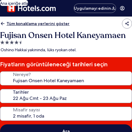
Ana içeriğe atla
Uygulamayı edinin
Tüm konaklama yerlerini göster
Fujisan Onsen Hotel Kaneyamaen
4.5
yıldızlı
Oshino Hakkai yakınında, lüks ryokan otel.
konaklama
yeri
Fiyatların görüntüleneceği tarihleri seçin
Nereye?
Tarihler
Misafir sayısı
Ara