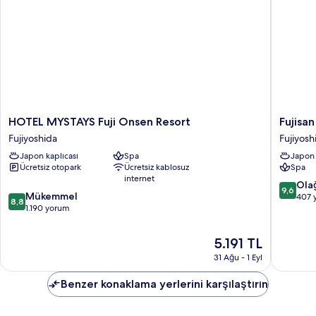
HOTEL
Fujisan
HOTEL MYSTAYS Fuji Onsen Resort
Fujisa
MYSTAYS
Onsen
Fujiyoshida
Fujiyosh
Fuji
Bessho
Japon kaplıcası
Spa
Japon 
Onsen
SASA
Ücretsiz otopark
Ücretsiz kablosuz
Spa
Resort
Fujiyosh
internet
Fujiyoshida
10
Ola
9,6
10
Mükemmel
üzerind
407 
8,8
üzerinden
1.190 yorum
9.6,
8.8,
Olağanü
Mükemmel,
407
Güncel
5.191 TL
1.190
yorum
fiyat:
31 Ağu - 1 Eyl
yorum
5.191 TL
Benzer konaklama yerlerini karşılaştırın