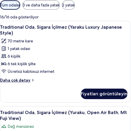
y
Odalar
Tüm odalar
3 ve daha fazla yatak
2 yatak
e
için
r
mevcut
l
16/16 oda gösteriliyor
filtreler
e
Traditional
Traditional Oda, Sigara İçilmez (Yarak
11
Traditional Oda, Sigara İçilmez (Yaraku Luxury Japanese
r
Oda,
d
Style)
Sigara
e
70 metre kare
n
İçilmez
1 yatak odası
(Yaraku
b
6 kişilik
Luxury
i
Japanese
6 tek kişilik şilte
r
i
Style)
Ücretsiz kablosuz internet
için
Traditional
Daha çok detay
tüm
Oda,
fotoğrafları
Sigara
Fiyatları görüntüleyin
İçilmez
görün
(Yaraku
Luxury
Traditional
Traditional Oda, Sigara İçilmez (Yuraku
18
Japanese
Traditional Oda, Sigara İçilmez (Yuraku, Open Air Bath, Mt
Oda,
Style)
Fuji View)
hakkında
Sigara
Dağ manzarası
daha
İçilmez