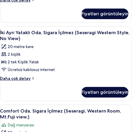
Daha çok detay
View)
İki
için
Ayrı
Fiyatları görüntüleyin
Yataklı
tüm
Oda,
fotoğrafları
Sigara
İki
İki Ayrı Yataklı Oda, Sigara İçilmez (S
görün
11
İçilmez
İki Ayrı Yataklı Oda, Sigara İçilmez (Seseragi Western Style,
Ayrı
(Seseragi,
No View)
Mt
Yataklı
20 metre kare
Fuji
Oda,
View)
2 kişilik
Sigara
hakkında
2 tek Kişilik Yatak
İçilmez
daha
fazla
(Seseragi
Ücretsiz kablosuz internet
detay
Western
İki
Daha çok detay
Style,
Ayrı
Yataklı
No
Fiyatları görüntüleyin
Oda,
View)
Sigara
için
İçilmez
Comfort
Comfort Oda, Sigara İçilmez (Seseragi,
11
tüm
(Seseragi
Comfort Oda, Sigara İçilmez (Seseragi, Western Room,
Oda,
Western
fotoğrafları
Mt.Fuji view,)
Style,
Sigara
görün
Dağ manzarası
No
İçilmez
View)