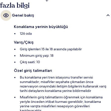
fazla bilgi
Genel bakış
Konaklama yerinin büyüklüğü
126 oda
Varış/Çıkış
Giriş işlemleri 15 ile 18 arasında yapılabilir
Minimum giriş yaşı: 18
Çıkış saati: 10
Özel giriş talimatları
Bu konaklama yeri tren istasyonu transfer servisi
sunmaktadır; misafirler seyahate çıkmadan önce
rezervasyon onayındaki iletişim bilgilerini kullanarak varış
tarihi detaylarını konaklama yerine bildirmelidir
Misafirlerin giriş talimatlarını öğrenmek için konaklama
yeriyle önceden irtibat kurması gereklidir; konaklama
yerine varışta misafirleri resepsiyon görevlileri
karşılayacaktır