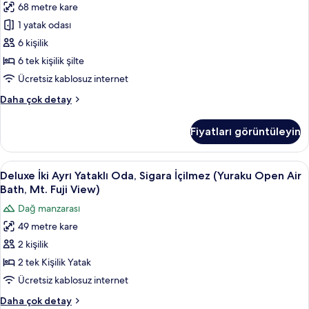
fazla
68 metre kare
(Yuraku,
detay
1 yatak odası
Open
Air
6 kişilik
Bath,
6 tek kişilik şilte
Mt
Ücretsiz kablosuz internet
Fuji
Traditional
Daha çok detay
View)
Oda,
için
Sigara
Fiyatları görüntüleyin
İçilmez
tüm
(Yuraku,
fotoğrafları
Open
Deluxe
Deluxe İki Ayrı Yataklı Oda, Sigara İçi
görün
11
Air
Deluxe İki Ayrı Yataklı Oda, Sigara İçilmez (Yuraku Open Air
İki
Bath,
Bath, Mt. Fuji View)
Mt
Ayrı
Dağ manzarası
Fuji
Yataklı
View)
49 metre kare
Oda,
hakkında
2 kişilik
Sigara
daha
fazla
İçilmez
2 tek Kişilik Yatak
detay
(Yuraku
Ücretsiz kablosuz internet
Open
Deluxe
Daha çok detay