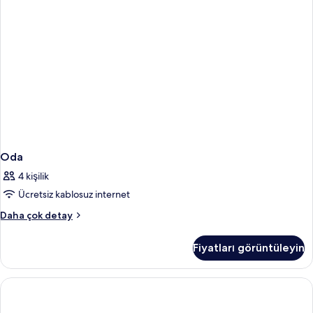
Mt
Fuji
View)
hakkında
daha
fazla
detay
Oda
4 kişilik
Ücretsiz kablosuz internet
Oda
Daha çok detay
hakkında
daha
Fiyatları görüntüleyin
fazla
detay