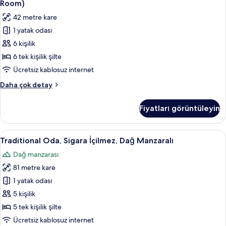
floor,
Room)
JPN
Sigara
42 metre kare
style)
İçilmez
hakkında
1 yatak odası
(Katsura-
daha
6 kişilik
tei,
fazla
detay
Japanese
6 tek kişilik şilte
Style
Ücretsiz kablosuz internet
Room)
Traditional
Daha çok detay
için
Oda,
tüm
Sigara
Fiyatları görüntüleyin
İçilmez
fotoğrafları
(Katsura-
görün
tei,
Traditional
Traditional Oda, Sigara İçilmez, Dağ M
17
Japanese
Traditional Oda, Sigara İçilmez, Dağ Manzaralı
Oda,
Style
Dağ manzarası
Room)
Sigara
hakkında
81 metre kare
İçilmez,
daha
Dağ
1 yatak odası
fazla
Manzaralı
detay
5 kişilik
için
5 tek kişilik şilte
tüm
Ücretsiz kablosuz internet