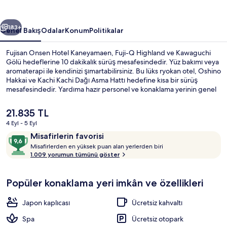
galerisi
ceki
Sonraki
183+
Genel Bakış
Odalar
Konum
Politikalar
Fujisan Onsen Hotel Kaneyamaen, Fuji-Q Highland ve Kawaguchi
Gölü hedeflerine 10 dakikalık sürüş mesafesindedir. Yüz bakımı veya
aromaterapi ile kendinizi şımartabilirsiniz. Bu lüks ryokan otel, Oshino
Hakkai ve Kachi Kachi Dağı Asma Hattı hedefine kısa bir sürüş
mesafesindedir. Yardıma hazır personel ve konaklama yerinin genel
durumu misafirlerden tam not alıyor.
Şu
21.835 TL
anki
4 Eyl - 5 Eyl
fiyat
Yorumlar
10
Misafirlerin favorisi
Traditional Oda, Sigara İçilmez (Yura
21.835 TL
M
üzerinden
Misafirlerden en yüksek puan alan yerlerden biri
i
1.009 yorumun tümünü göster
9,6,
s
Misafirlerin
a
favorisi
Popüler konaklama yeri imkân ve özellikleri
f
i
r
Japon kaplıcası
Ücretsiz kahvaltı
l
e
Spa
Ücretsiz otopark