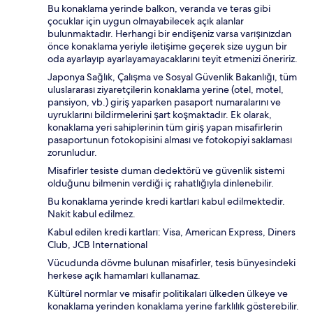
Bu konaklama yerinde balkon, veranda ve teras gibi
çocuklar için uygun olmayabilecek açık alanlar
bulunmaktadır. Herhangi bir endişeniz varsa varışınızdan
önce konaklama yeriyle iletişime geçerek size uygun bir
oda ayarlayıp ayarlayamayacaklarını teyit etmenizi öneririz.
Japonya Sağlık, Çalışma ve Sosyal Güvenlik Bakanlığı, tüm
uluslararası ziyaretçilerin konaklama yerine (otel, motel,
pansiyon, vb.) giriş yaparken pasaport numaralarını ve
uyruklarını bildirmelerini şart koşmaktadır. Ek olarak,
konaklama yeri sahiplerinin tüm giriş yapan misafirlerin
pasaportunun fotokopisini alması ve fotokopiyi saklaması
zorunludur.
Misafirler tesiste duman dedektörü ve güvenlik sistemi
olduğunu bilmenin verdiği iç rahatlığıyla dinlenebilir.
Bu konaklama yerinde kredi kartları kabul edilmektedir.
Nakit kabul edilmez.
Kabul edilen kredi kartları: Visa, American Express, Diners
Club, JCB International
Vücudunda dövme bulunan misafirler, tesis bünyesindeki
herkese açık hamamları kullanamaz.
Kültürel normlar ve misafir politikaları ülkeden ülkeye ve
konaklama yerinden konaklama yerine farklılık gösterebilir.