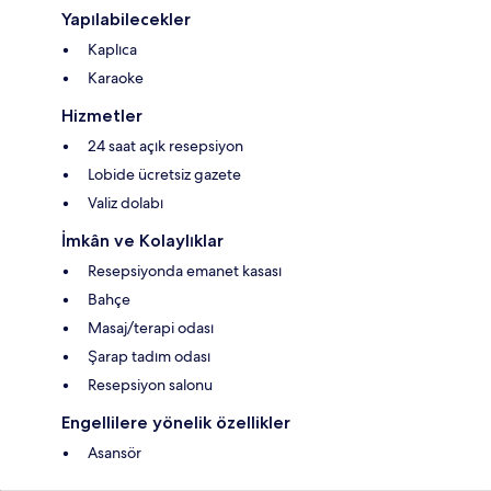
Yapılabilecekler
Kaplıca
Karaoke
Hizmetler
24 saat açık resepsiyon
Lobide ücretsiz gazete
Valiz dolabı
İmkân ve Kolaylıklar
Resepsiyonda emanet kasası
Bahçe
Masaj/terapi odası
Şarap tadım odası
Resepsiyon salonu
Engellilere yönelik özellikler
Asansör