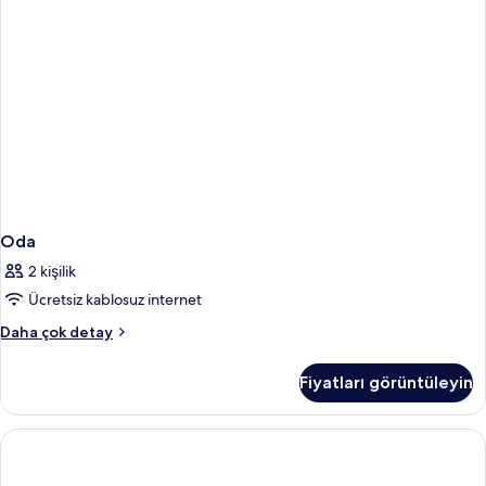
Oda
2 kişilik
Ücretsiz kablosuz internet
Oda
Daha çok detay
hakkında
daha
Fiyatları görüntüleyin
fazla
detay