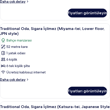
Comfort
Daha çok detay
Open
Oda,
Air
2
Fiyatları görüntüleyin
Tek
Bath
Kişilik
Mt
Yatak,
Traditional
Traditional Oda, Sigara İçilmez (Miyama
Fuji)
11
Sigara
Traditional Oda, Sigara İçilmez (Miyama-tei, Lower floor,
Oda,
için
İçilmez
JPN style)
(Sanri,
Sigara
tüm
Bahçe manzarası
Western,
İçilmez
fotoğrafları
Open
52 metre kare
(Miyama-
görün
Air
1 yatak odası
tei,
Bath
Mt
Lower
6 kişilik
Fuji)
floor,
6 tek kişilik şilte
hakkında
JPN
daha
Ücretsiz kablosuz internet
style)
fazla
Traditional
Daha çok detay
detay
için
Oda,
tüm
Sigara
Fiyatları görüntüleyin
İçilmez
fotoğrafları
(Miyama-
görün
tei,
Traditional
Traditional Oda, Sigara İçilmez (Katsu
10
Lower
Traditional Oda, Sigara İçilmez (Katsura-tei, Japanese Style
Oda,