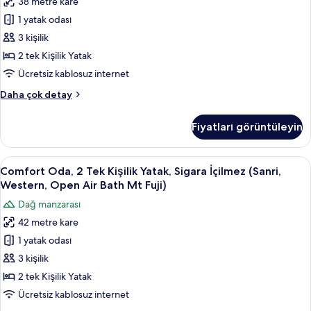
38 metre kare
(Seseragi,
hakkında
1 yatak odası
Western
daha
fazla
Room,
3 kişilik
detay
Mt.Fuji
2 tek Kişilik Yatak
view,)
Ücretsiz kablosuz internet
için
Comfort
Daha çok detay
tüm
Oda,
fotoğrafları
Sigara
Fiyatları görüntüleyin
İçilmez
görün
(Seseragi,
Western
Comfort
Comfort Oda, 2 Tek Kişilik Yatak, Sigar
19
Room,
Comfort Oda, 2 Tek Kişilik Yatak, Sigara İçilmez (Sanri,
Oda,
Mt.Fuji
Western, Open Air Bath Mt Fuji)
view,)
2
Dağ manzarası
hakkında
Tek
daha
42 metre kare
Kişilik
fazla
1 yatak odası
Yatak,
detay
Sigara
3 kişilik
İçilmez
2 tek Kişilik Yatak
(Sanri,
Ücretsiz kablosuz internet
Western,