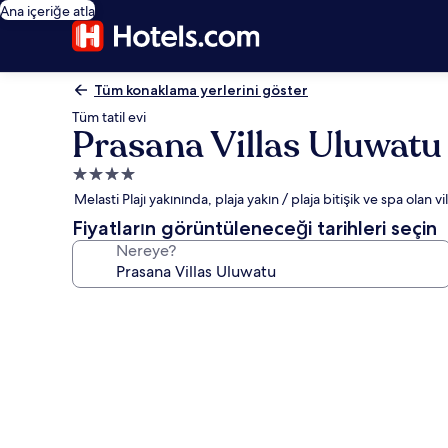
Ana içeriğe atla
Tüm konaklama yerlerini göster
Tüm tatil evi
Prasana Villas Uluwatu
4.0
yıldızlı
Melasti Plajı yakınında, plaja yakın / plaja bitişik ve spa olan vil
konaklama
Fiyatların görüntüleneceği tarihleri seçin
yeri
Nereye?
Prasana
Villas
Uluwatu
için
fotoğraf