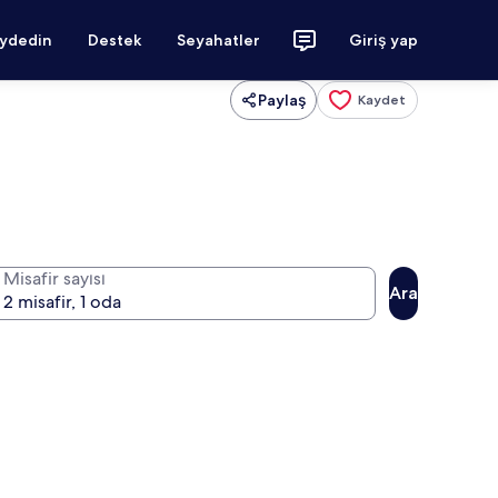
aydedin
Destek
Seyahatler
Giriş yap
Paylaş
Kaydet
Misafir sayısı
Ara