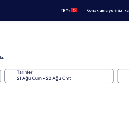
•
TRY
Konaklama yerinizi k
la.
Tarihler