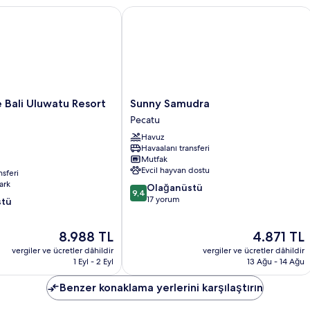
ali Uluwatu Resort & Spa
Sunny Samudra
Sunny
 Bali Uluwatu Resort
Sunny Samudra
Samudra
Pecatu
Pecatu
Havuz
Havaalanı transferi
Mutfak
Evcil hayvan dostu
nsferi
ark
10
Olağanüstü
9,4
üzerinden
17 yorum
stü
9.4,
Olağanüstü,
Güncel
Güncel
8.988 TL
4.871 TL
17
fiyat:
fiyat:
yorum
vergiler ve ücretler dâhildir
vergiler ve ücretler dâhildir
8.988 TL
4.871 TL
1 Eyl - 2 Eyl
13 Ağu - 14 Ağu
Benzer konaklama yerlerini karşılaştırın