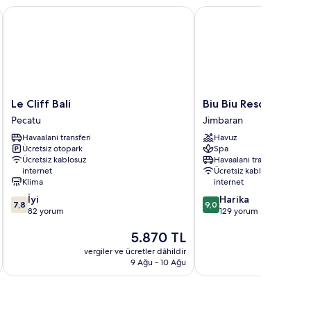
Le Cliff Bali
Biu Biu Resort Bali
Le
Biu
Le Cliff Bali
Biu Biu Resort Bali
Cliff
Biu
Pecatu
Jimbaran
Bali
Resort
Havaalanı transferi
Havuz
Pecatu
Bali
Ücretsiz otopark
Spa
Jimbaran
Ücretsiz kablosuz
Havaalanı transferi
internet
Ücretsiz kablosuz
Klima
internet
10
10
İyi
Harika
7,8
9,0
üzerinden
üzerinden
82 yorum
129 yorum
7.8,
9.0,
Güncel
5.870 TL
İyi,
Harika,
fiyat:
82
129
vergiler ve ücretler dâhildir
vergiler v
5.870 TL
yorum
yorum
9 Ağu - 10 Ağu