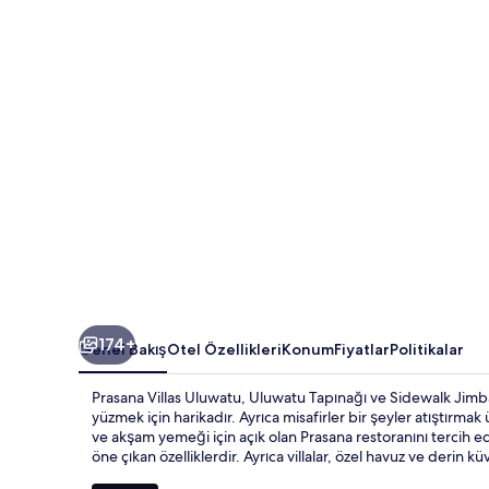
galerisi
174+
Genel Bakış
Otel Özellikleri
Konum
Fiyatlar
Politikalar
Prasana Villas Uluwatu, Uluwatu Tapınağı ve Sidewalk Jimba
yüzmek için harikadır. Ayrıca misafirler bir şeyler atıştırma
ve akşam yemeği için açık olan Prasana restoranını tercih e
öne çıkan özelliklerdir. Ayrıca villalar, özel havuz ve derin 