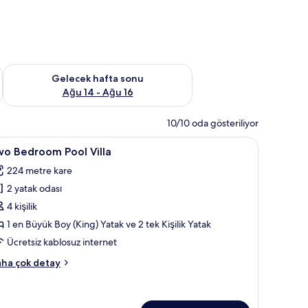
et Ağu 7 - Ağu 9
Önümüzdeki hafta sonu için müsaitliği kontrol et Ağu 14 - Ağu
Gelecek hafta sonu
Ağu 14 - Ağu 16
10/10 oda gösteriliyor
asa, masa
wo
Two Bedroom Pool Villa | Kaliteli yatak takımı
32
wo Bedroom Pool Villa
edroom
224 metre kare
ool
2 yatak odası
lla
in
4 kişilik
üm
1 en Büyük Boy (King) Yatak ve 2 tek Kişilik Yatak
otoğrafları
Ücretsiz kablosuz internet
örün
wo
ha çok detay
edroom
ol
lla