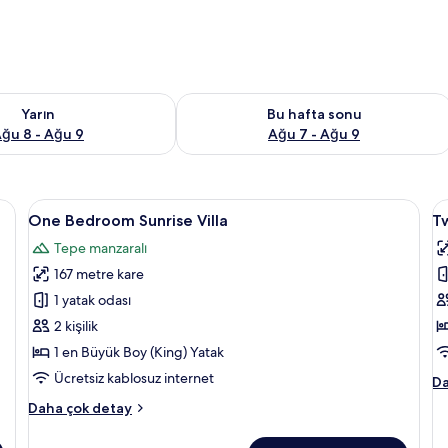
aitliği kontrol et Ağu 8 - Ağu 9
Bu hafta sonu için müsaitliği kontrol 
Yarın
Bu hafta sonu
ğu 8 - Ağu 9
Ağu 7 - Ağu 9
li yatak takımı, minibar, odada kasa, masa
One
Kaliteli yatak takımı, minibar, odada k
T
18
One Bedroom Sunrise Villa
T
Bedroom
B
Tepe manzaralı
Sunrise
P
167 metre kare
Villa
Vi
için
iç
1 yatak odası
tüm
t
2 kişilik
fotoğrafları
f
1 en Büyük Boy (King) Yatak
görün
g
Ücretsiz kablosuz internet
T
Da
B
One
Daha çok detay
Po
Bedroom
Vi
Sunrise