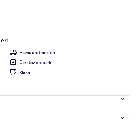
 Ocean Villa | Plaj/okyanus manzarası
eri
Havaalanı transferi
Ücretsiz otopark
Klima