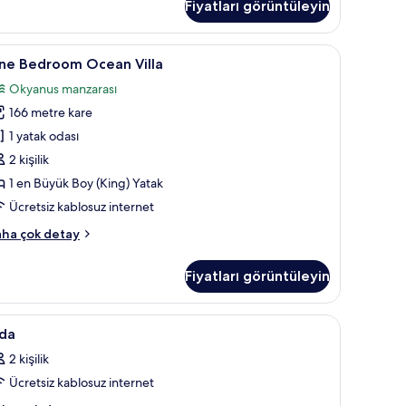
kkında
Fiyatları görüntüleyin
ha
zla
asa, masa
ne
One Bedroom Ocean Villa | Kaliteli yatak takı
tay
20
ne Bedroom Ocean Villa
edroom
Okyanus manzarası
cean
166 metre kare
lla
in
1 yatak odası
üm
2 kişilik
otoğrafları
1 en Büyük Boy (King) Yatak
örün
Ücretsiz kablosuz internet
ne
ha çok detay
edroom
cean
Fiyatları görüntüleyin
lla
kkında
ha
/veranda
da
Kaliteli yatak takımı, minibar, odada kasa, mas
10
zla
da
in
tay
2 kişilik
üm
Ücretsiz kablosuz internet
otoğrafları