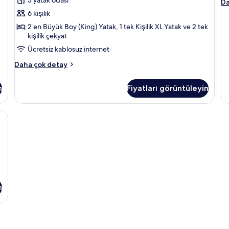
View
g
O
Da
ha
için
6 kişilik
da
tüm
2 en Büyük Boy (King) Yatak, 1 tek Kişilik XL Yatak ve 2 tek
fa
fotoğrafları
kişilik çekyat
de
görün
Ücretsiz kablosuz internet
Villa,
Daha çok detay
3
Bedrooms,
n
Fiyatları görüntüleyin
Ocean
View
hakkında
 odada kasa, masa
daha
fazla
detay
n