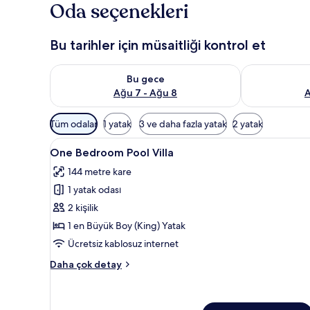
Oda seçenekleri
Bu tarihler için müsaitliği kontrol et
Bu gece için müsaitliği kontrol et Ağu 7 - Ağu 8
Yarın için müs
Bu gece
Ağu 7 - Ağu 8
A
Odalar
Tüm odalar
1 yatak
3 ve daha fazla yatak
2 yatak
için
One
One Bedroom Pool Villa | Kalite
mevcut
23
One Bedroom Pool Villa
Bedroom
filtreler
144 metre kare
Pool
1 yatak odası
Villa
için
2 kişilik
tüm
1 en Büyük Boy (King) Yatak
fotoğrafları
Ücretsiz kablosuz internet
görün
One
Daha çok detay
Bedroom
Pool
Villa