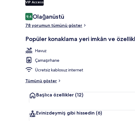
VIP Access
Yorumlar
Olağanüstü
9,4
9,4/10
Two Bedrooms
78 yorumun tümünü göster
Popüler konaklama yeri imkân ve özellikl
Havuz
Çamaşırhane
Ücretsiz kablosuz internet
Tümünü göster
Başlıca özellikler
(12)
Evinizdeymiş gibi hissedin
(6)