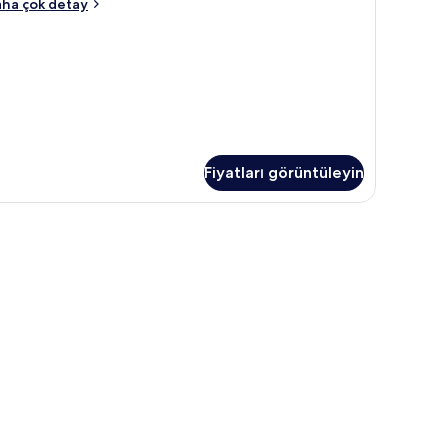
örün
da
ha çok detay
kkında
ha
zla
tay
Fiyatları görüntüleyin