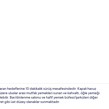
Two Bedrooms
ran hedeflerine 10 dakikalık sürüş mesafesindedir. Kapalı havuz
k üzere uluslar arası mutfak yemekleri sunan ve kahvaltı, öğle yemeği
debilir. Bar/dinlenme salonu ve hafif yemek büfesi/şarküteri diğer
İç mekân giri
küvet gibi üst düzey olanaklar sunmaktadır.