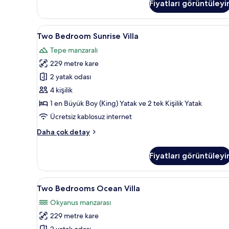
hakkında
Fiyatları görüntüleyi
daha
fazla
Two
Kaliteli yatak takımı, minibar,
detay
22
Two Bedroom Sunrise Villa
Bedroom
Tepe manzaralı
Sunrise
229 metre kare
Villa
için
2 yatak odası
tüm
4 kişilik
fotoğrafları
1 en Büyük Boy (King) Yatak ve 2 tek Kişilik Yatak
görün
Ücretsiz kablosuz internet
Two
Daha çok detay
Bedroom
Sunrise
Fiyatları görüntüleyi
Villa
hakkında
daha
Two
Two Bedrooms Ocean Villa | Ot
35
fazla
Two Bedrooms Ocean Villa
Bedrooms
detay
Okyanus manzarası
Ocean
229 metre kare
Villa
2 yatak odası