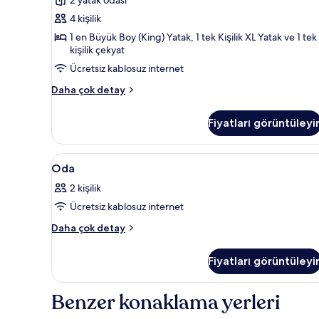
için
tüm
4 kişilik
fotoğrafları
1 en Büyük Boy (King) Yatak, 1 tek Kişilik XL Yatak ve 1 tek
görün
kişilik çekyat
Ücretsiz kablosuz internet
Two
Daha çok detay
Bedrooms
Ocean
Fiyatları görüntüleyi
Villa
hakkında
daha
Oda
Kaliteli yatak takımı, minibar,
6
fazla
Oda
için
detay
2 kişilik
tüm
Ücretsiz kablosuz internet
fotoğrafları
görün
Oda
Daha çok detay
hakkında
daha
Fiyatları görüntüleyi
fazla
detay
Benzer konaklama yerleri