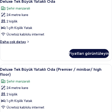
10
hakkında
Deluxe Tek Büyük Yataklı Oda
Tek
daha
Şehir manzaralı
fazla
Büyük
detay
24 metre kare
Yataklı
Oda
2 kişilik
için
1 çift Kişilik Yatak
tüm
Ücretsiz kablolu internet
fotoğrafları
Deluxe
Daha çok detay
görün
Tek
Büyük
Fiyatları görüntüleyin
Yataklı
Oda
hakkında
Deluxe
Kaliteli yatak takımı, kuştüyü yorgan,
11
daha
Deluxe Tek Büyük Yataklı Oda (Premier / minibar/ high
Tek
fazla
floor)
detay
Büyük
Şehir manzaralı
Yataklı
24 metre kare
Oda
2 kişilik
(Premier
/
1 çift Kişilik Yatak
minibar/
Ücretsiz kablolu internet