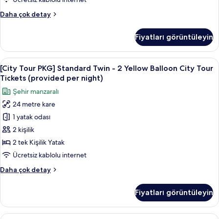
City
[City
Daha çok detay
Tour
Tour
Tickets
PKG]
Fiyatları görüntüleyin
Standard
(provided
Double
per
-
[City
Kaliteli yatak takımı, kuştüyü yorgan,
night)
8
2
[City Tour PKG] Standard Twin - 2 Yellow Balloon City Tour
Tour
için
Yellow
Tickets (provided per night)
Balloon
PKG]
tüm
Şehir manzaralı
City
Standard
fotoğrafları
Tour
24 metre kare
Twin
görün
Tickets
1 yatak odası
-
(provided
per
2
2 kişilik
night)
Yellow
2 tek Kişilik Yatak
hakkında
Balloon
daha
Ücretsiz kablolu internet
City
fazla
[City
Daha çok detay
detay
Tour
Tour
Tickets
PKG]
Fiyatları görüntüleyin
Standard
(provided
Twin
per
-
[City
Kaliteli yatak takımı, kuştüyü yorgan,