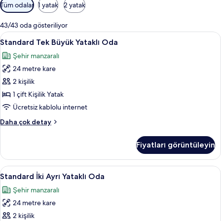
Odalar
Tüm odalar
1 yatak
2 yatak
için
mevcut
43/43 oda gösteriliyor
filtreler
Standard
Kaliteli yatak takımı, kuştüyü yorgan,
10
Standard Tek Büyük Yataklı Oda
Tek
Şehir manzaralı
Büyük
24 metre kare
Yataklı
Oda
2 kişilik
için
1 çift Kişilik Yatak
tüm
Ücretsiz kablolu internet
fotoğrafları
Standard
Daha çok detay
görün
Tek
Büyük
Fiyatları görüntüleyin
Yataklı
Oda
hakkında
Standard
Kaliteli yatak takımı, kuştüyü yorgan,
10
daha
Standard İki Ayrı Yataklı Oda
İki
fazla
Şehir manzaralı
detay
Ayrı
24 metre kare
Yataklı
Oda
2 kişilik