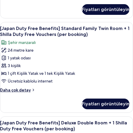
Duty
Free
Free
Fiyatları görüntüleyin
Benefits]
Vouchers
Standard
(per
Hollywood
[Japan
Kaliteli yatak takımı, kuştüyü yorgan,
booking)
7
Double
[Japan Duty Free Benefits] Standard Family Twin Room + 1
Duty
için
+
Shilla Duty Free Vouchers (per booking)
1
Free
tüm
Şehir manzaralı
Shilla
Benefits]
fotoğrafları
Duty
24 metre kare
Standard
görün
Free
1 yatak odası
Family
Vouchers
(per
Twin
3 kişilik
booking)
Room
1 çift Kişilik Yatak ve 1 tek Kişilik Yatak
hakkında
+
daha
Ücretsiz kablolu internet
1
fazla
[Japan
Daha çok detay
detay
Shilla
Duty
Duty
Free
Fiyatları görüntüleyin
Benefits]
Free
Standard
Vouchers
Family
[Japan
Kaliteli yatak takımı, kuştüyü yorgan,
(per
7
Twin
[Japan Duty Free Benefits] Deluxe Double Room + 1 Shilla
Duty
booking)
Room
Duty Free Vouchers (per booking)
+