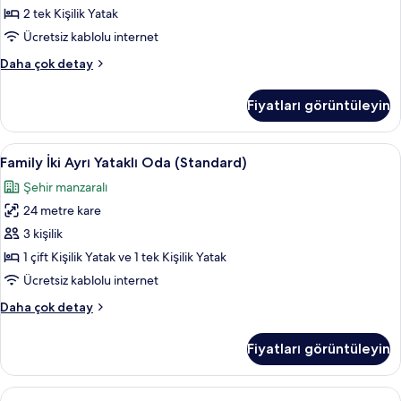
için
2 tek Kişilik Yatak
tüm
Ücretsiz kablolu internet
fotoğrafları
Standard
Daha çok detay
görün
İki
Ayrı
Fiyatları görüntüleyin
Yataklı
Oda
hakkında
Family
Kaliteli yatak takımı, kuştüyü yorgan,
10
daha
Family İki Ayrı Yataklı Oda (Standard)
İki
fazla
Şehir manzaralı
detay
Ayrı
24 metre kare
Yataklı
Oda
3 kişilik
(Standard)
1 çift Kişilik Yatak ve 1 tek Kişilik Yatak
için
Ücretsiz kablolu internet
tüm
Family
Daha çok detay
fotoğrafları
İki
görün
Ayrı
Fiyatları görüntüleyin
Yataklı
Oda
(Standard)
Deluxe
Kaliteli yatak takımı, kuştüyü yorgan,