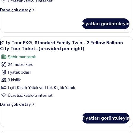
Ücretsiz kablolu internet
fotoğrafları
Family
Daha çok detay
görün
İki
Ayrı
Fiyatları görüntüleyin
Yataklı
Oda
(Deluxe)
[City
Kaliteli yatak takımı, kuştüyü yorgan,
9
hakkında
[City Tour PKG] Standard Family Twin - 3 Yellow Balloon
Tour
daha
City Tour Tickets (provided per night)
fazla
PKG]
Şehir manzaralı
detay
Standard
24 metre kare
Family
1 yatak odası
Twin
-
3 kişilik
3
1 çift Kişilik Yatak ve 1 tek Kişilik Yatak
Yellow
Ücretsiz kablolu internet
Balloon
[City
Daha çok detay
City
Tour
Tour
PKG]
Fiyatları görüntüleyin
Standard
Tickets
Family
(provided
Twin
Freestyle Deluxe Double Room | Kalite