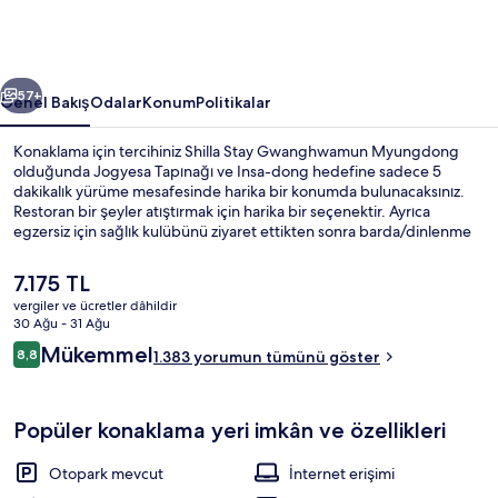
fotoğraf
galerisi
ceki
Sonraki
57+
Genel Bakış
Odalar
Konum
Politikalar
Konaklama için tercihiniz Shilla Stay Gwanghwamun Myungdong
olduğunda Jogyesa Tapınağı ve Insa-dong hedefine sadece 5
dakikalık yürüme mesafesinde harika bir konumda bulunacaksınız.
Restoran bir şeyler atıştırmak için harika bir seçenektir. Ayrıca
egzersiz için sağlık kulübünü ziyaret ettikten sonra barda/dinlenme
salonunda bir içecekle gevşeyebilirsiniz. Ayrıca Gwanghwamun ve
Gyeongbokgung Sarayı 10 dakikalık yürüme
Şu
7.175 TL
mesafesindedir. Yardıma hazır personel ve konum misafirlerden tam
anki
vergiler ve ücretler dâhildir
not alıyor. Konaklama yeri toplu taşımaya yakındır, Jonggak
fiyat
30 Ağu - 31 Ağu
İstasyonu 5 dakikalık ve Gwanghwamun İstasyonu 6 dakikalık
Dış mekân
7.175 TL
Yorumlar
yürüme mesafesindedir.
Mükemmel
8,8
1.383 yorumun tümünü göster
8,8/10
Popüler konaklama yeri imkân ve özellikleri
Otopark mevcut
İnternet erişimi