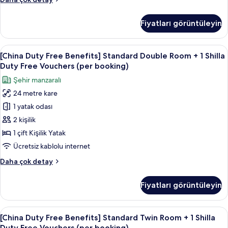
detay
Duty
Duty
Free
Free
Fiyatları görüntüleyin
Benefits]
Vouchers
Deluxe
(per
Double
[China
Kaliteli yatak takımı, kuştüyü yorgan,
booking)
8
Room
[China Duty Free Benefits] Standard Double Room + 1 Shilla
Duty
için
+
Duty Free Vouchers (per booking)
1
Free
tüm
Şehir manzaralı
Shilla
Benefits]
fotoğrafları
Duty
24 metre kare
Standard
görün
Free
1 yatak odası
Double
Vouchers
(per
Room
2 kişilik
booking)
+
1 çift Kişilik Yatak
hakkında
1
daha
Ücretsiz kablolu internet
Shilla
fazla
[China
Daha çok detay
detay
Duty
Duty
Free
Free
Fiyatları görüntüleyin
Benefits]
Vouchers
Standard
(per
Double
[China
Kaliteli yatak takımı, kuştüyü yorgan,
booking)
7
Room
[China Duty Free Benefits] Standard Twin Room + 1 Shilla
Duty
için
+
Duty Free Vouchers (per booking)