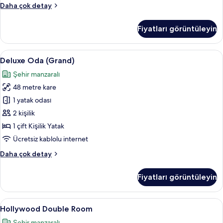
high
Deluxe
Daha çok detay
floor)
Tek
için
Büyük
Fiyatları görüntüleyin
Yataklı
tüm
Oda
fotoğrafları
(Premier
Deluxe
Deluxe Oda (Grand) | Kaliteli yatak t
görün
10
/
Deluxe Oda (Grand)
Oda
minibar/
Şehir manzaralı
high
(Grand)
floor)
48 metre kare
için
hakkında
tüm
1 yatak odası
daha
fotoğrafları
fazla
2 kişilik
detay
görün
1 çift Kişilik Yatak
Ücretsiz kablolu internet
Deluxe
Daha çok detay
Oda
(Grand)
Fiyatları görüntüleyin
hakkında
daha
fazla
Hollywood
Kaliteli yatak takımı, kuştüyü yorgan,
9
detay
Hollywood Double Room
Double
Şehir manzaralı