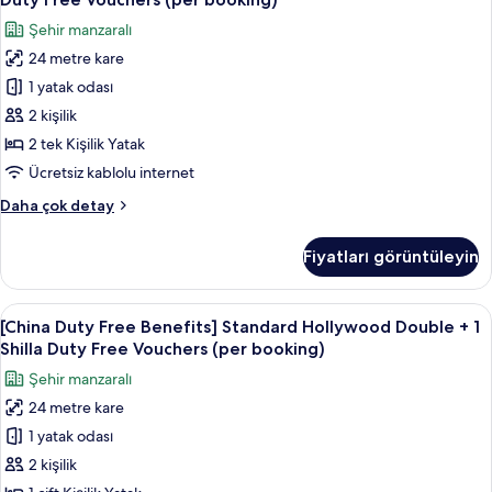
1
Free
tüm
Şehir manzaralı
Shilla
Benefits]
fotoğrafları
Duty
24 metre kare
Standard
görün
Free
1 yatak odası
Twin
Vouchers
(per
Room
2 kişilik
booking)
+
2 tek Kişilik Yatak
hakkında
1
daha
Ücretsiz kablolu internet
Shilla
fazla
[China
Daha çok detay
detay
Duty
Duty
Free
Free
Fiyatları görüntüleyin
Benefits]
Vouchers
Standard
(per
Twin
[China
Kaliteli yatak takımı, kuştüyü yorgan,
booking)
6
Room
[China Duty Free Benefits] Standard Hollywood Double + 1
Duty
için
+
Shilla Duty Free Vouchers (per booking)
1
Free
tüm
Şehir manzaralı
Shilla
Benefits]
fotoğrafları
Duty
24 metre kare
Standard
görün
Free
1 yatak odası
Hollywood
Vouchers
(per
Double
2 kişilik
booking)
+