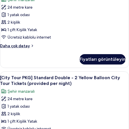
Room
24 metre kare
için
tüm
1 yatak odası
fotoğrafları
2 kişilik
görün
1 çift Kişilik Yatak
Ücretsiz kablolu internet
Hollywood
Daha çok detay
Double
Room
Fiyatları görüntüleyin
hakkında
daha
fazla
[City
Kaliteli yatak takımı, kuştüyü yorgan,
8
detay
[City Tour PKG] Standard Double - 2 Yellow Balloon City
Tour
Tour Tickets (provided per night)
PKG]
Şehir manzaralı
Standard
24 metre kare
Double
1 yatak odası
-
2
2 kişilik
Yellow
1 çift Kişilik Yatak
Balloon
Ücretsiz kablolu internet