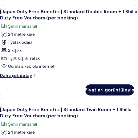
Vouchers
Family
[Japan
Kaliteli yatak takımı, kuştüyü yorgan,
(per
8
Twin
[Japan Duty Free Benefits] Standard Double Room + 1 Shilla
Duty
booking)
Room
Duty Free Vouchers (per booking)
+
Free
için
Şehir manzaralı
1
Benefits]
tüm
Shilla
24 metre kare
Standard
fotoğrafları
Duty
1 yatak odası
Double
Free
görün
Vouchers
Room
2 kişilik
(per
+
1 çift Kişilik Yatak
booking)
1
hakkında
Ücretsiz kablolu internet
Shilla
daha
[Japan
Daha çok detay
fazla
Duty
Duty
detay
Free
Free
Fiyatları görüntüleyin
Benefits]
Vouchers
Standard
(per
Double
[Japan
Kaliteli yatak takımı, kuştüyü yorgan,
booking)
7
Room
[Japan Duty Free Benefits] Standard Twin Room + 1 Shilla
Duty
için
+
Duty Free Vouchers (per booking)
1
Free
tüm
Şehir manzaralı
Shilla
Benefits]
fotoğrafları
Duty
24 metre kare
Standard
görün
Free