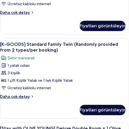
from
daha
Ücretsiz kablolu internet
2
fazla
[K-
Daha çok detay
detay
types/per
GOODS]
booking)
Premier
Fiyatları görüntüleyin
Deluxe
için
Double
tüm
Room
[K-
Kaliteli yatak takımı, kuştüyü yorgan,
fotoğrafları
7
(Randomly
[K-GOODS] Standard Family Twin (Randomly provided
GOODS]
görün
provided
from 2 types/per booking)
from
Standard
Şehir manzaralı
2
Family
types/per
1 yatak odası
Twin
booking)
3 kişilik
(Randomly
hakkında
daha
provided
1 çift Kişilik Yatak ve 1 tek Kişilik Yatak
fazla
from
Ücretsiz kablolu internet
detay
2
[K-
Daha çok detay
types/per
GOODS]
booking)
Standard
Fiyatları görüntüleyin
Family
için
Twin
tüm
(Randomly
[Stay
Kaliteli yatak takımı, kuştüyü yorgan,
fotoğrafları
7
provided
[Stay with OLIVE YOUNG] Deluxe Double Room + 1 Olive