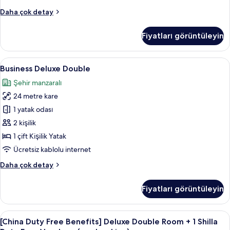
+
booking)
[Stay
Daha çok detay
1
hakkında
with
daha
Olive
OLIVE
Fiyatları görüntüleyin
fazla
YOUNG]
Young
detay
Deluxe
Gift
Family
Business
Kaliteli yatak takımı, kuştüyü yorgan,
card
6
Twin
Business Deluxe Double
Deluxe
Room
KRW
Şehir manzaralı
+
Double
5,000
1
24 metre kare
için
(per
Olive
tüm
1 yatak odası
booking)
Young
fotoğrafları
Gift
2 kişilik
için
card
görün
tüm
1 çift Kişilik Yatak
KRW
fotoğrafları
Ücretsiz kablolu internet
5,000
(per
görün
Business
Daha çok detay
booking)
Deluxe
hakkında
Double
daha
Fiyatları görüntüleyin
hakkında
fazla
daha
detay
fazla
[China
Kaliteli yatak takımı, kuştüyü yorgan,
7
detay
[China Duty Free Benefits] Deluxe Double Room + 1 Shilla
Duty