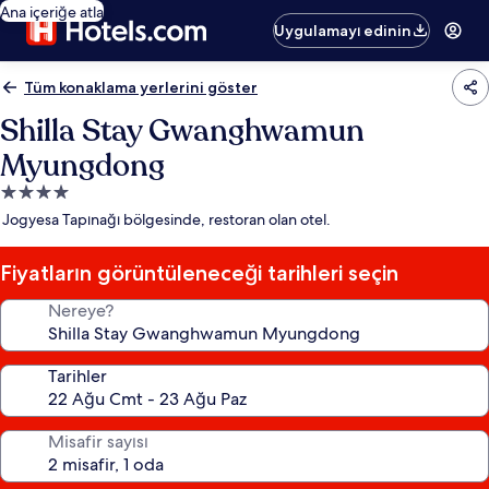
Ana içeriğe atla
Uygulamayı edinin
Tüm konaklama yerlerini göster
Shilla Stay Gwanghwamun
Myungdong
4.0
yıldızlı
Jogyesa Tapınağı bölgesinde, restoran olan otel.
konaklama
yeri
Fiyatların görüntüleneceği tarihleri seçin
Nereye?
Tarihler
Misafir sayısı