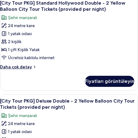
night)
7
2
[City Tour PKG] Standard Hollywood Double - 2 Yellow
Tour
için
Yellow
Balloon City Tour Tickets (provided per night)
Balloon
PKG]
tüm
Şehir manzaralı
City
Standard
fotoğrafları
Tour
24 metre kare
Hollywood
görün
Tickets
1 yatak odası
Double
(provided
per
-
2 kişilik
night)
2
1 çift Kişilik Yatak
hakkında
Yellow
daha
Ücretsiz kablolu internet
Balloon
fazla
[City
Daha çok detay
detay
City
Tour
Tour
PKG]
Fiyatları görüntüleyin
Standard
Tickets
Hollywood
(provided
Double
[City
Kaliteli yatak takımı, kuştüyü yorgan,
per
8
-
[City Tour PKG] Deluxe Double - 2 Yellow Balloon City Tour
Tour
night)
2
Tickets (provided per night)
Yellow
PKG]
için
Şehir manzaralı
Balloon
Deluxe
tüm
City
24 metre kare
Double
fotoğrafları
Tour
1 yatak odası
-
Tickets
görün