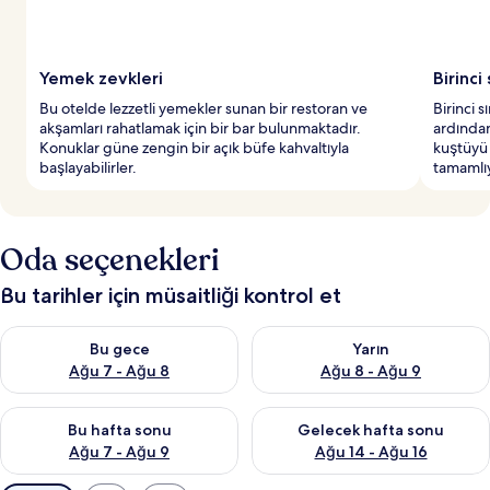
Yemek zevkleri
Birinci
Bu otelde lezzetli yemekler sunan bir restoran ve
Birinci s
akşamları rahatlamak için bir bar bulunmaktadır.
ardından
Konuklar güne zengin bir açık büfe kahvaltıyla
kuştüyü 
başlayabilirler.
tamamlı
Oda seçenekleri
Bu tarihler için müsaitliği kontrol et
Bu gece için müsaitliği kontrol et Ağu 7 - Ağu 8
Yarın için müsaitliği kontrol e
Bu gece
Yarın
Ağu 7 - Ağu 8
Ağu 8 - Ağu 9
Bu hafta sonu için müsaitliği kontrol et Ağu 7 - Ağu 9
Önümüzdeki hafta sonu için müs
Bu hafta sonu
Gelecek hafta sonu
Ağu 7 - Ağu 9
Ağu 14 - Ağu 16