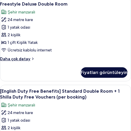
Freestyle
per
8
-
Freestyle Deluxe Double Room
Deluxe
night)
3
Şehir manzaralı
Yellow
Double
için
Balloon
24 metre kare
Room
tüm
City
için
1 yatak odası
fotoğrafları
Tour
tüm
Tickets
görün
2 kişilik
(provided
fotoğrafları
1 çift Kişilik Yatak
per
görün
Ücretsiz kablolu internet
night)
hakkında
Freestyle
Daha çok detay
daha
Deluxe
fazla
Double
detay
Fiyatları görüntüleyin
Room
hakkında
daha
[English
Kaliteli yatak takımı, kuştüyü yorgan,
8
fazla
[English Duty Free Benefits] Standard Double Room + 1
Duty
detay
Shilla Duty Free Vouchers (per booking)
Free
Şehir manzaralı
Benefits]
24 metre kare
Standard
1 yatak odası
Double
Room
2 kişilik