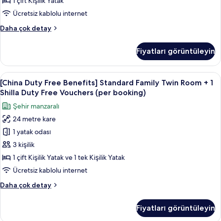
1 çift Kişilik Yatak
hakkında
1
daha
Ücretsiz kablolu internet
Shilla
fazla
[China
Daha çok detay
detay
Duty
Duty
Free
Free
Fiyatları görüntüleyin
Benefits]
Vouchers
Standard
(per
Hollywood
[China
Kaliteli yatak takımı, kuştüyü yorgan,
booking)
7
Double
[China Duty Free Benefits] Standard Family Twin Room + 1
Duty
için
+
Shilla Duty Free Vouchers (per booking)
1
Free
tüm
Şehir manzaralı
Shilla
Benefits]
fotoğrafları
Duty
24 metre kare
Standard
görün
Free
1 yatak odası
Family
Vouchers
(per
Twin
3 kişilik
booking)
Room
1 çift Kişilik Yatak ve 1 tek Kişilik Yatak
hakkında
+
daha
Ücretsiz kablolu internet
1
fazla
[China
Daha çok detay
detay
Shilla
Duty
Duty
Free
Fiyatları görüntüleyin
Benefits]
Free
Standard