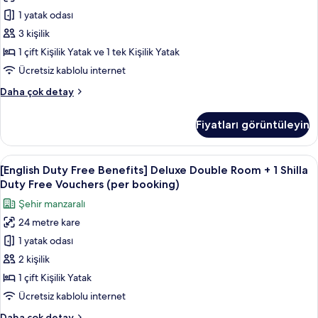
Standard
Vouchers
1 yatak odası
Family
(per
booking)
Twin
3 kişilik
hakkında
Room
1 çift Kişilik Yatak ve 1 tek Kişilik Yatak
daha
+
fazla
Ücretsiz kablolu internet
1Shilla
detay
[English
Daha çok detay
Duty
Duty
Free
Free
Fiyatları görüntüleyin
Benefits]
Vouchers
Standard
(per
Family
[English
Kaliteli yatak takımı, kuştüyü yorgan,
booking)
7
Twin
[English Duty Free Benefits] Deluxe Double Room + 1 Shilla
Duty
için
Room
Duty Free Vouchers (per booking)
+
Free
tüm
Şehir manzaralı
1Shilla
Benefits]
fotoğrafları
Duty
24 metre kare
Deluxe
görün
Free
1 yatak odası
Double
Vouchers
(per
Room
2 kişilik
booking)
+
1 çift Kişilik Yatak
hakkında
1
daha
Ücretsiz kablolu internet
Shilla
fazla
[English
Daha çok detay