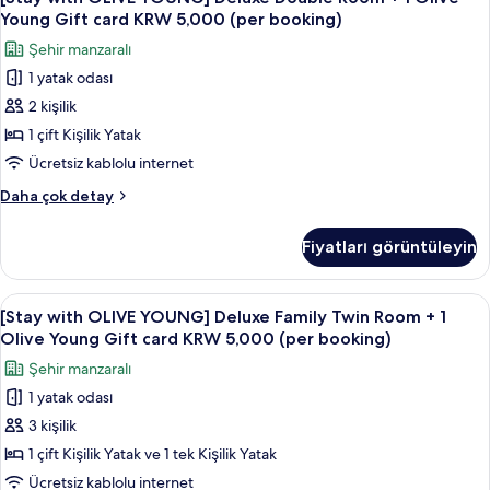
with
from
görün
Young Gift card KRW 5,000 (per booking)
2
OLIVE
Şehir manzaralı
types/per
YOUNG]
booking)
1 yatak odası
Deluxe
hakkında
2 kişilik
Double
daha
fazla
Room
1 çift Kişilik Yatak
detay
+
Ücretsiz kablolu internet
1
[Stay
Daha çok detay
Olive
with
Young
OLIVE
Fiyatları görüntüleyin
YOUNG]
Gift
Deluxe
card
Double
[Stay
Kaliteli yatak takımı, kuştüyü yorgan,
KRW
7
Room
[Stay with OLIVE YOUNG] Deluxe Family Twin Room + 1
with
+
5,000
Olive Young Gift card KRW 5,000 (per booking)
1
OLIVE
(per
Şehir manzaralı
Olive
YOUNG]
booking)
Young
1 yatak odası
Deluxe
için
Gift
3 kişilik
Family
card
tüm
KRW
Twin
1 çift Kişilik Yatak ve 1 tek Kişilik Yatak
fotoğrafları
5,000
Room
Ücretsiz kablolu internet
görün
(per