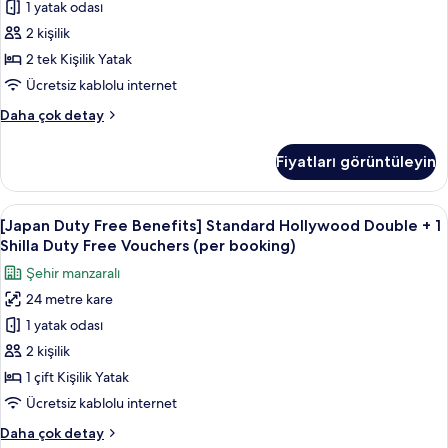
1 yatak odası
Twin
Vouchers
(per
Room
2 kişilik
booking)
+
2 tek Kişilik Yatak
hakkında
1
daha
Ücretsiz kablolu internet
Shilla
fazla
[Japan
Daha çok detay
detay
Duty
Duty
Free
Free
Fiyatları görüntüleyin
Benefits]
Vouchers
Standard
(per
Twin
[Japan
Kaliteli yatak takımı, kuştüyü yorgan,
booking)
6
Room
[Japan Duty Free Benefits] Standard Hollywood Double + 1
Duty
için
+
Shilla Duty Free Vouchers (per booking)
1
Free
tüm
Şehir manzaralı
Shilla
Benefits]
fotoğrafları
Duty
24 metre kare
Standard
görün
Free
1 yatak odası
Hollywood
Vouchers
(per
Double
2 kişilik
booking)
+
1 çift Kişilik Yatak
hakkında
1
daha
Ücretsiz kablolu internet
Shilla
fazla
[Japan
Daha çok detay
detay
Duty