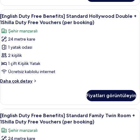
Standard
booking)
Twin
[English
Kaliteli yatak takımı, kuştüyü yorgan,
için
6
Room
[English Duty Free Benefits] Standard Hollywood Double +
Duty
tüm
+
1Shilla Duty Free Vouchers (per booking)
1Shilla
Free
fotoğrafları
Şehir manzaralı
Duty
Benefits]
görün
Free
24 metre kare
Standard
Vouchers
1 yatak odası
Hollywood
(per
booking)
Double
2 kişilik
hakkında
+
1 çift Kişilik Yatak
daha
1Shilla
fazla
Ücretsiz kablolu internet
Duty
detay
[English
Daha çok detay
Free
Duty
Vouchers
Free
Fiyatları görüntüleyin
Benefits]
(per
Standard
booking)
Hollywood
[English
Kaliteli yatak takımı, kuştüyü yorgan,
için
7
Double
[English Duty Free Benefits] Standard Family Twin Room +
Duty
tüm
+
1Shilla Duty Free Vouchers (per booking)
1Shilla
Free
fotoğrafları
Şehir manzaralı
Duty
Benefits]
görün
Free
24 metre kare