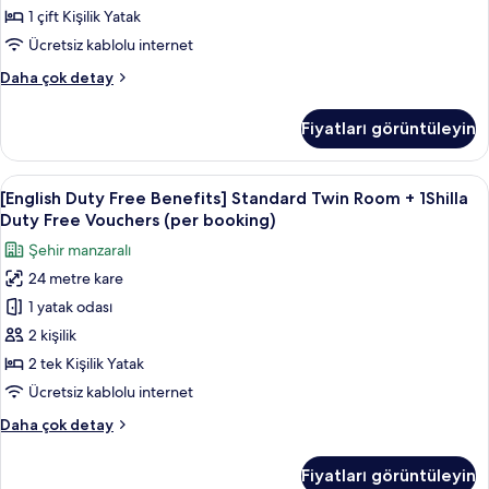
+
1 çift Kişilik Yatak
1
Ücretsiz kablolu internet
Shilla
[English
Daha çok detay
Duty
Duty
Free
Free
Fiyatları görüntüleyin
Benefits]
Vouchers
Standard
(per
Double
[English
Kaliteli yatak takımı, kuştüyü yorgan,
booking)
7
Room
[English Duty Free Benefits] Standard Twin Room + 1Shilla
Duty
için
+
Duty Free Vouchers (per booking)
1
Free
tüm
Şehir manzaralı
Shilla
Benefits]
fotoğrafları
Duty
24 metre kare
Standard
görün
Free
1 yatak odası
Twin
Vouchers
(per
Room
2 kişilik
booking)
+
2 tek Kişilik Yatak
hakkında
1Shilla
daha
Ücretsiz kablolu internet
Duty
fazla
[English
Daha çok detay
detay
Free
Duty
Vouchers
Free
Fiyatları görüntüleyin
Benefits]
(per