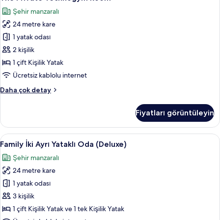
Private
fotoğrafları
included
Şehir manzaralı
at
Technogym
görün
5,000
24 metre kare
Room
won
için
1 yatak odası
per
tüm
person)
2 kişilik
hakkında
fotoğrafları
1 çift Kişilik Yatak
daha
görün
Ücretsiz kablolu internet
fazla
detay
The
Daha çok detay
Private
Technogym
Fiyatları görüntüleyin
Room
hakkında
daha
Family
Kaliteli yatak takımı, kuştüyü yorgan,
7
fazla
Family İki Ayrı Yataklı Oda (Deluxe)
İki
detay
Şehir manzaralı
Ayrı
24 metre kare
Yataklı
Oda
1 yatak odası
(Deluxe)
3 kişilik
için
1 çift Kişilik Yatak ve 1 tek Kişilik Yatak
tüm