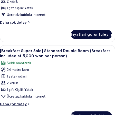
(provided
2
2 kişilik
per
Yellow
1 çift Kişilik Yatak
night)
Balloon
hakkında
Ücretsiz kablolu internet
City
daha
[City
Daha çok detay
fazla
Tour
Tour
detay
Tickets
PKG]
Fiyatları görüntüleyin
Deluxe
(provided
Double
per
-
[Breakfast
Kaliteli yatak takımı, kuştüyü yorgan,
night)
8
2
[Breakfast Super Sale] Standard Double Room (Breakfast
Super
için
Yellow
included at 5,000 won per person)
Balloon
Sale]
tüm
Şehir manzaralı
City
Standard
fotoğrafları
Tour
24 metre kare
Double
görün
Tickets
1 yatak odası
Room
(provided
per
(Breakfast
2 kişilik
night)
included
1 çift Kişilik Yatak
hakkında
at
daha
Ücretsiz kablolu internet
5,000
fazla
[Breakfast
Daha çok detay
detay
won
Super
per
Sale]