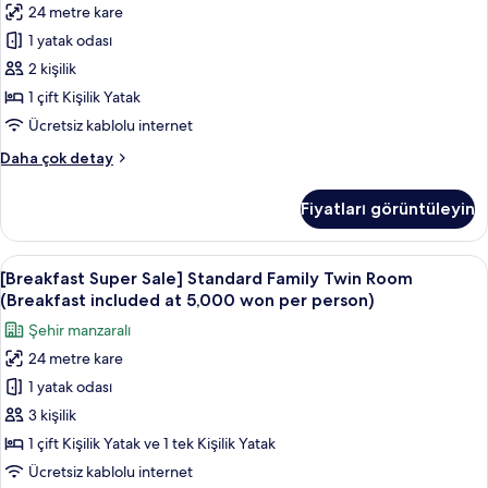
won
24 metre kare
Hollywood
per
1 yatak odası
Double
person)
hakkında
Room
2 kişilik
daha
(Breakfast
1 çift Kişilik Yatak
fazla
included
detay
Ücretsiz kablolu internet
at
[Breakfast
Daha çok detay
5,000
Super
won
Sale]
Fiyatları görüntüleyin
Standard
per
Hollywood
person)
Double
[Breakfast
Kaliteli yatak takımı, kuştüyü yorgan,
için
8
Room
[Breakfast Super Sale] Standard Family Twin Room
Super
tüm
(Breakfast
(Breakfast included at 5,000 won per person)
included
Sale]
fotoğrafları
Şehir manzaralı
at
Standard
görün
5,000
24 metre kare
Family
won
1 yatak odası
Twin
per
person)
Room
3 kişilik
hakkında
(Breakfast
1 çift Kişilik Yatak ve 1 tek Kişilik Yatak
daha
included
fazla
Ücretsiz kablolu internet