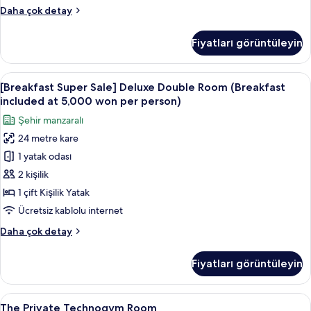
at
detay
[Breakfast
Daha çok detay
5,000
Super
won
Sale]
Fiyatları görüntüleyin
Standard
per
Family
person)
Twin
[Breakfast
Kaliteli yatak takımı, kuştüyü yorgan,
için
8
Room
[Breakfast Super Sale] Deluxe Double Room (Breakfast
Super
tüm
(Breakfast
included at 5,000 won per person)
included
Sale]
fotoğrafları
Şehir manzaralı
at
Deluxe
görün
5,000
24 metre kare
Double
won
1 yatak odası
Room
per
person)
(Breakfast
2 kişilik
hakkında
included
1 çift Kişilik Yatak
daha
at
fazla
Ücretsiz kablolu internet
5,000
detay
[Breakfast
Daha çok detay
won
Super
per
Sale]
Fiyatları görüntüleyin
Deluxe
person)
Double
için
Room
The
The Private Technogym Room | Kalitel
tüm
8
(Breakfast
The Private Technogym Room