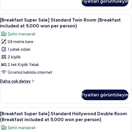
Fiyatları görüntüleyin
Standard
person)
Double
için
Room
[Breakfast
Kaliteli yatak takımı, kuştüyü yorgan,
tüm
8
(Breakfast
[Breakfast Super Sale] Standard Twin Room (Breakfast
Super
fotoğrafları
included
included at 5,000 won per person)
at
Sale]
görün
Şehir manzaralı
5,000
Standard
won
24 metre kare
Twin
per
1 yatak odası
Room
person)
hakkında
(Breakfast
2 kişilik
daha
included
2 tek Kişilik Yatak
fazla
at
detay
Ücretsiz kablolu internet
5,000
[Breakfast
Daha çok detay
won
Super
per
Sale]
Fiyatları görüntüleyin
Standard
person)
Twin
için
Room
[Breakfast
Kaliteli yatak takımı, kuştüyü yorgan,
tüm
7
(Breakfast
[Breakfast Super Sale] Standard Hollywood Double Room
Super
fotoğrafları
included
(Breakfast included at 5,000 won per person)
at
Sale]
görün
Şehir manzaralı
5,000
Standard