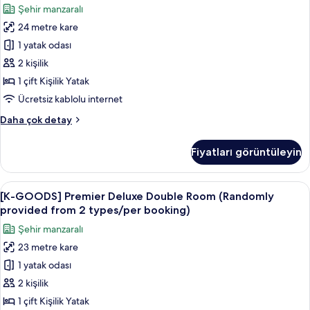
Free
için
Şehir manzaralı
1
Benefits]
tüm
Shilla
24 metre kare
Deluxe
fotoğrafları
Duty
1 yatak odası
Double
Free
görün
Vouchers
Room
2 kişilik
(per
+
1 çift Kişilik Yatak
booking)
1
hakkında
Ücretsiz kablolu internet
Shilla
daha
[Japan
Daha çok detay
fazla
Duty
Duty
detay
Free
Free
Fiyatları görüntüleyin
Benefits]
Vouchers
Deluxe
(per
Double
[K-
Kaliteli yatak takımı, kuştüyü yorgan,
booking)
8
Room
[K-GOODS] Premier Deluxe Double Room (Randomly
GOODS]
için
+
provided from 2 types/per booking)
1
Premier
tüm
Şehir manzaralı
Shilla
Deluxe
fotoğrafları
Duty
23 metre kare
Double
görün
Free
1 yatak odası
Room
Vouchers
(per
(Randomly
2 kişilik
booking)
provided
1 çift Kişilik Yatak
hakkında