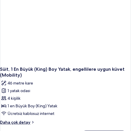
Uygun
(Mobility)
hakkında
daha
fazla
detay
Süit, 1 En Büyük (King) Boy Yatak, engellilere uygun küvet
(Mobility)
46 metre kare
1 yatak odası
4 kişilik
1 en Büyük Boy (King) Yatak
Ücretsiz kablosuz internet
Süit,
Daha çok detay
1