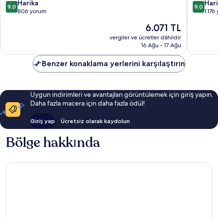
Chattanooga
Chattan
10
10
Harika
Har
9,0
9,0
Downtown/South
Downto
üzerinden
üzerind
806 yorum
1.176
Downtown
Downto
9.0,
9.0,
Güncel
6.071 TL
Chattanooga
Chattan
Harika,
Harika,
fiyat:
806
1.176
vergiler ve ücretler dâhildir
6.071 TL
16 Ağu - 17 Ağu
yorum
yorum
Benzer konaklama yerlerini karşılaştırın
Uygun indirimleri ve avantajları görüntülemek için giriş yapın.
Daha fazla macera için daha fazla ödül!
Giriş yap
Ücretsiz olarak kaydolun
Bölge hakkında