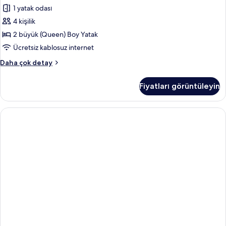
1 yatak odası
4 kişilik
2 büyük (Queen) Boy Yatak
Ücretsiz kablosuz internet
Standard
Daha çok detay
Oda,
2
Fiyatları görüntüleyin
Büyük
(Queen)
Boy
Yatak,
Engellilere
Uygun
(Communications
Accessible)
hakkında
daha
fazla
detay