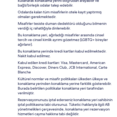
kullanarak konaklama yerini doğrudan arayabilir ve
bağlı/birleşik odalar talep edebilir.
Odalarda kalan tüm misafirlerin otele kayıt yaptırmış
olmaları gerekmektedir.
Misafirler tesiste duman dedektörü olduğunu bilmenin
verdiği iç rahatlığıyla dinlenebilir.
Bu konaklama yeri, ağırladığı misafirler arasında cinsel
tercih ve cinsel kimlik ayrımı gözetmez (LGBTQ+ bireyler
ağırlanır).
Bu konaklama yerinde kredi kartları kabul edilmektedir.
Nakit kabul edilmez.
Kabul edilen kredi kartları: Visa, Mastercard, American
Express, Discover, Diners Club, JCB International, Carte
Blanche
Kültürel normlar ve misafir politikaları ülkeden ülkeye ve
konaklama yerinden konaklama yerine farklılık gösterebilir.
Burada belirtilen politikalar konaklama yeri tarafından
verilmiştir.
Rezervasyonunuzu iptal ederseniz konaklama yeri sahibinin
iptal politikasına tabi olursunuz. Tüketici haklarıyla ilgili AB
yönetmelikleri çerçevesinde, konaklama yeri rezervasyon
hizmetleri cayma hakkına tabi değildir.