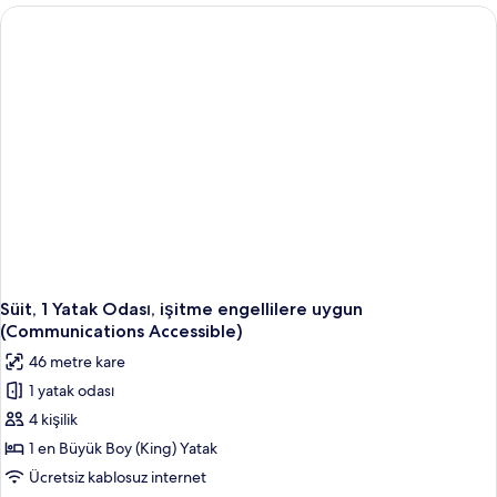
Boy
Yatak
ve
Çekyat,
işitme
engellilere
uygun
(Comm)
hakkında
daha
fazla
detay
Süit, 1 Yatak Odası, işitme engellilere uygun
(Communications Accessible)
46 metre kare
1 yatak odası
4 kişilik
1 en Büyük Boy (King) Yatak
Ücretsiz kablosuz internet