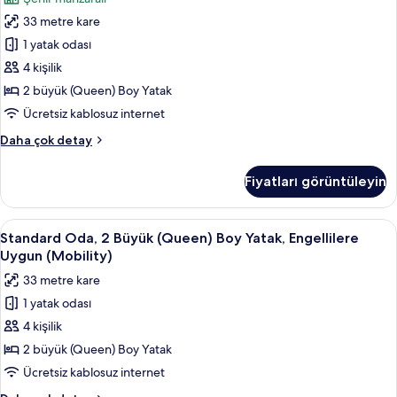
Engellilere
2
Uygun
33 metre kare
Büyük
(Mobility)
(Queen)
1 yatak odası
hakkında
Boy
daha
4 kişilik
fazla
Yatak
2 büyük (Queen) Boy Yatak
detay
için
Ücretsiz kablosuz internet
tüm
Standard
Daha çok detay
fotoğrafları
Oda,
görün
2
Fiyatları görüntüleyin
Büyük
(Queen)
Boy
Standard
Standard Oda, 2 Büyük (Queen) Boy Yat
1
Yatak
Standard Oda, 2 Büyük (Queen) Boy Yatak, Engellilere
Oda,
hakkında
Uygun (Mobility)
daha
2
33 metre kare
fazla
Büyük
detay
1 yatak odası
(Queen)
4 kişilik
Boy
Yatak,
2 büyük (Queen) Boy Yatak
Engellilere
Ücretsiz kablosuz internet
Uygun