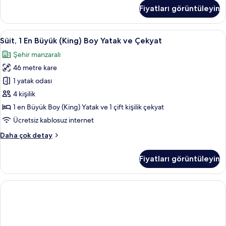
En
Fiyatları görüntüleyin
Büyük
(King)
Boy
Süit,
Şehir manzarası
1
Yatak,
Süit, 1 En Büyük (King) Boy Yatak ve Çekyat
1
engellilere
Şehir manzaralı
uygun
En
küvet
46 metre kare
Büyük
(Mobility)
(King)
1 yatak odası
hakkında
Boy
daha
4 kişilik
fazla
Yatak
1 en Büyük Boy (King) Yatak ve 1 çift kişilik çekyat
detay
ve
Ücretsiz kablosuz internet
Çekyat
Süit,
Daha çok detay
için
1
tüm
En
Fiyatları görüntüleyin
fotoğrafları
Büyük
(King)
görün
Boy
Yatak
ve
Çekyat
hakkında
daha