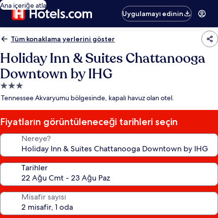
Ana içeriğe atla
Uygulamayı edinin
Tüm konaklama yerlerini göster
Holiday Inn & Suites Chattanooga
Downtown by IHG
3.0
yıldızlı
Tennessee Akvaryumu bölgesinde, kapalı havuz olan otel.
konaklama
yeri
Fiyatların görüntüleneceği tarihleri seçin
Nereye?
Tarihler
Misafir sayısı