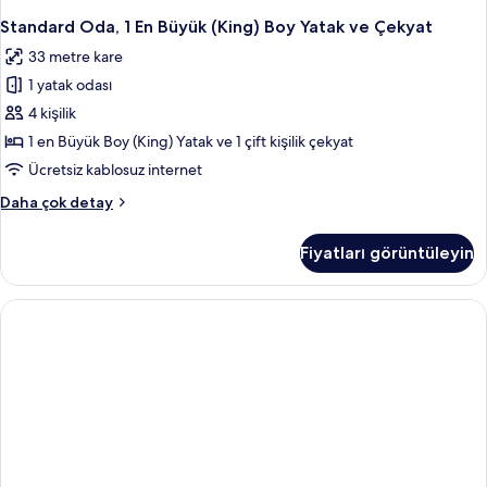
Standard Oda, 1 En Büyük (King) Boy Yatak ve Çekyat
33 metre kare
1 yatak odası
4 kişilik
1 en Büyük Boy (King) Yatak ve 1 çift kişilik çekyat
Ücretsiz kablosuz internet
Standard
Daha çok detay
Oda,
1
Fiyatları görüntüleyin
En
Büyük
(King)
Boy
Yatak
ve
Çekyat
hakkında
daha
fazla
detay