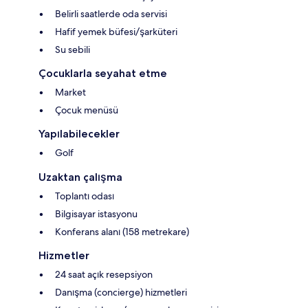
Belirli saatlerde oda servisi
Hafif yemek büfesi/şarküteri
Su sebili
Çocuklarla seyahat etme
Market
Çocuk menüsü
Yapılabilecekler
Golf
Uzaktan çalışma
Toplantı odası
Bilgisayar istasyonu
Konferans alanı (158 metrekare)
Hizmetler
24 saat açık resepsiyon
Danışma (concierge) hizmetleri