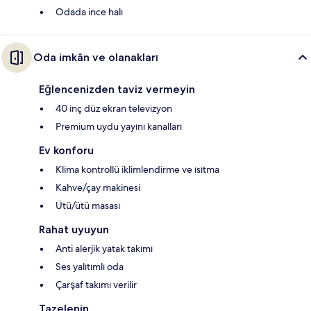
Odada ince halı
Oda imkân ve olanakları
Eğlencenizden taviz vermeyin
40 inç düz ekran televizyon
Premium uydu yayını kanalları
Ev konforu
Klima kontrollü iklimlendirme ve ısıtma
Kahve/çay makinesi
Ütü/ütü masası
Rahat uyuyun
Anti alerjik yatak takımı
Ses yalıtımlı oda
Çarşaf takımı verilir
Tazelenin