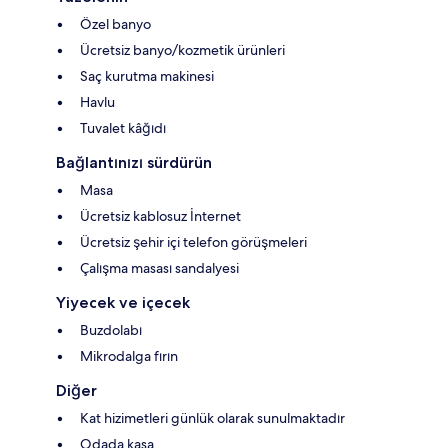
Özel banyo
Ücretsiz banyo/kozmetik ürünleri
Saç kurutma makinesi
Havlu
Tuvalet kâğıdı
Bağlantınızı sürdürün
Masa
Ücretsiz kablosuz İnternet
Ücretsiz şehir içi telefon görüşmeleri
Çalışma masası sandalyesi
Yiyecek ve içecek
Buzdolabı
Mikrodalga fırın
Diğer
Kat hizimetleri günlük olarak sunulmaktadır
Odada kasa