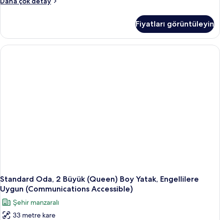
Standard
Daha çok detay
(Mobility)
Oda,
için
2
Fiyatları görüntüleyin
Büyük
tüm
(Queen)
fotoğrafları
Boy
görün
Yatak,
Engellilere
Uygun
(Mobility)
hakkında
daha
fazla
detay
Standard Oda, 2 Büyük (Queen) Boy Yatak, Engellilere
Uygun (Communications Accessible)
Şehir manzaralı
33 metre kare