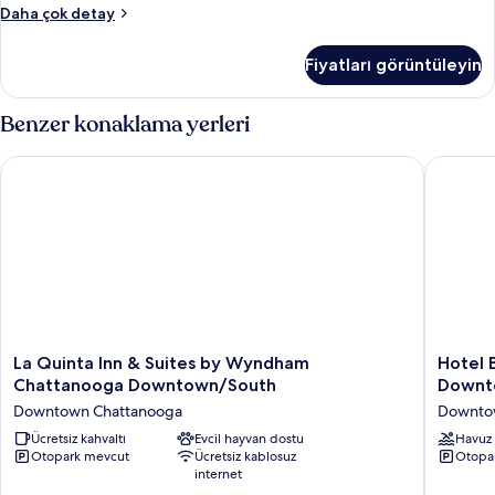
Süit,
Daha çok detay
1
Yatak
Fiyatları görüntüleyin
Odası,
işitme
engellilere
Benzer konaklama yerleri
uygun
(Communications
La Quinta Inn & Suites by Wyndham Chattanooga Downtown
Hotel B
Accessible)
hakkında
daha
fazla
detay
La
Hotel
La Quinta Inn & Suites by Wyndham
Hotel 
Quinta
Bo,
Chattanooga Downtown/South
Downt
Inn
a
Downtown Chattanooga
Downto
&
Days
Suites
Ücretsiz kahvaltı
Evcil hayvan dostu
Inn
Havuz
Otopark mevcut
Ücretsiz kablosuz
Otopa
by
by
internet
Wyndham
Wyndh