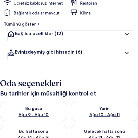
Ücretsiz kablosuz internet
Restoran
Bağlantılı odalar mevcut
Klima
Tümünü göster
Başlıca özellikler
(12)
Evinizdeymiş gibi hissedin
(6)
Oda seçenekleri
Bu tarihler için müsaitliği kontrol et
Bu gece için müsaitliği kontrol et Ağu 9 - Ağu 10
Yarın için müsaitliği kontrol et
Bu gece
Yarın
Ağu 9 - Ağu 10
Ağu 10 - Ağu 11
Bu hafta sonu için müsaitliği kontrol et Ağu 14 - Ağu 16
Önümüzdeki hafta sonu için mü
Bu hafta sonu
Gelecek hafta sonu
Ağu 14 - Ağu 16
Ağu 21 - Ağu 23