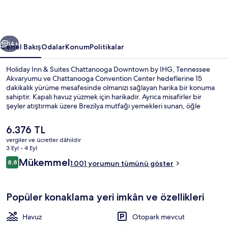
Downtown
by
IHG
ceki
Sonraki
için
14+
Genel Bakış
Odalar
Konum
Politikalar
fotoğraf
Holiday Inn & Suites Chattanooga Downtown by IHG, Tennessee
galerisi
Akvaryumu ve Chattanooga Convention Center hedeflerine 15
dakikalık yürüme mesafesinde olmanızı sağlayan harika bir konuma
sahiptir. Kapalı havuz yüzmek için harikadır. Ayrıca misafirler bir
şeyler atıştırmak üzere Brezilya mutfağı yemekleri sunan, öğle
yemeği ve akşam yemeği için açık olan Rodizio Grill restoranını tercih
edebilir. Bar/dinlenme salonu ve 24 saat açık spor salonu olanakları
Şu
6.376 TL
sunulmaktadır. Ayrıca oda içinde buzdolabı ve mikrodalga fırın gibi
anki
vergiler ve ücretler dâhildir
kolaylıklar mevcuttur. Yardıma hazır personel ve konum misafirlerden
fiyat
3 Eyl - 4 Eyl
tam not alıyor.
Lobi oturma alanı
6.376 TL
Yorumlar
Mükemmel
8,8
1.001 yorumun tümünü göster
8,8/10
Popüler konaklama yeri imkân ve özellikleri
Havuz
Otopark mevcut