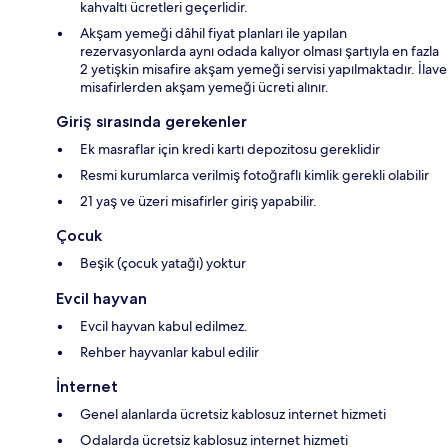
kahvaltı ücretleri geçerlidir.
Akşam yemeği dâhil fiyat planları ile yapılan
rezervasyonlarda aynı odada kalıyor olması şartıyla en fazla
2 yetişkin misafire akşam yemeği servisi yapılmaktadır. İlave
misafirlerden akşam yemeği ücreti alınır.
Giriş sırasında gerekenler
Ek masraflar için kredi kartı depozitosu gereklidir
Resmi kurumlarca verilmiş fotoğraflı kimlik gerekli olabilir
21 yaş ve üzeri misafirler giriş yapabilir.
Çocuk
Beşik (çocuk yatağı) yoktur
Evcil hayvan
Evcil hayvan kabul edilmez.
Rehber hayvanlar kabul edilir
İnternet
Genel alanlarda ücretsiz kablosuz internet hizmeti
Odalarda ücretsiz kablosuz internet hizmeti