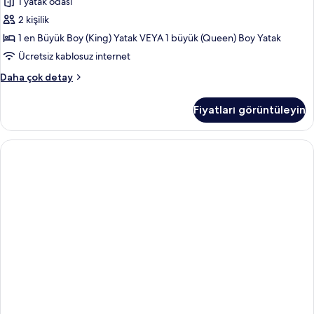
1 yatak odası
2 kişilik
1 en Büyük Boy (King) Yatak VEYA 1 büyük (Queen) Boy Yatak
Ücretsiz kablosuz internet
Standard
Daha çok detay
Oda
hakkında
Fiyatları görüntüleyin
daha
fazla
detay