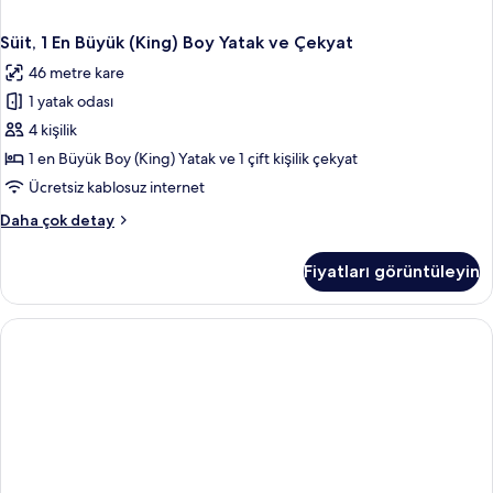
Süit, 1 En Büyük (King) Boy Yatak ve Çekyat
46 metre kare
1 yatak odası
4 kişilik
1 en Büyük Boy (King) Yatak ve 1 çift kişilik çekyat
Ücretsiz kablosuz internet
Süit,
Daha çok detay
1
En
Fiyatları görüntüleyin
Büyük
(King)
Boy
Yatak
ve
Çekyat
hakkında
daha
fazla
detay