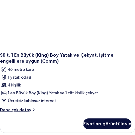
fazla
detay
Süit, 1 En Büyük (King) Boy Yatak ve Çekyat, işitme
engellilere uygun (Comm)
46 metre kare
1 yatak odası
4 kişilik
1 en Büyük Boy (King) Yatak ve 1 çift kişilik çekyat
Ücretsiz kablosuz internet
Süit,
Daha çok detay
1
En
Fiyatları görüntüleyin
Büyük
(King)