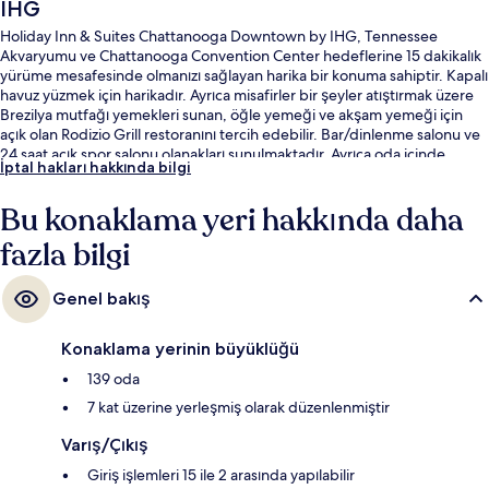
IHG
Holiday Inn & Suites Chattanooga Downtown by IHG, Tennessee
Akvaryumu ve Chattanooga Convention Center hedeflerine 15 dakikalık
yürüme mesafesinde olmanızı sağlayan harika bir konuma sahiptir. Kapalı
havuz yüzmek için harikadır. Ayrıca misafirler bir şeyler atıştırmak üzere
Brezilya mutfağı yemekleri sunan, öğle yemeği ve akşam yemeği için
açık olan Rodizio Grill restoranını tercih edebilir. Bar/dinlenme salonu ve
24 saat açık spor salonu olanakları sunulmaktadır. Ayrıca oda içinde
İptal hakları hakkında bilgi
buzdolabı ve mikrodalga fırın gibi kolaylıklar mevcuttur. Yardıma hazır
personel ve konum misafirlerden tam not alıyor.
Bu konaklama yeri hakkında daha
fazla bilgi
Genel bakış
Konaklama yerinin büyüklüğü
139 oda
7 kat üzerine yerleşmiş olarak düzenlenmiştir
Varış/Çıkış
Giriş işlemleri 15 ile 2 arasında yapılabilir