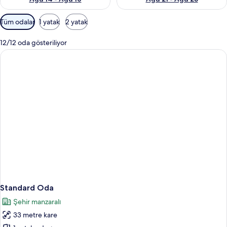
Odalar
Tüm odalar
1 yatak
2 yatak
için
mevcut
12/12 oda gösteriliyor
filtreler
Standard Oda
Şehir manzaralı
33 metre kare