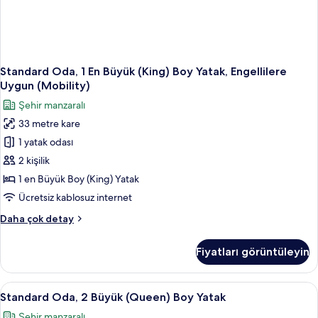
Standard Oda, 1 En Büyük (King) Boy Yatak, Engellilere
Uygun (Mobility)
Şehir manzaralı
33 metre kare
1 yatak odası
2 kişilik
1 en Büyük Boy (King) Yatak
Ücretsiz kablosuz internet
Standard
Daha çok detay
Oda,
1
Fiyatları görüntüleyin
En
Büyük
(King)
Standard
Şehir manzarası
1
Boy
Standard Oda, 2 Büyük (Queen) Boy Yatak
Oda,
Yatak,
Şehir manzaralı