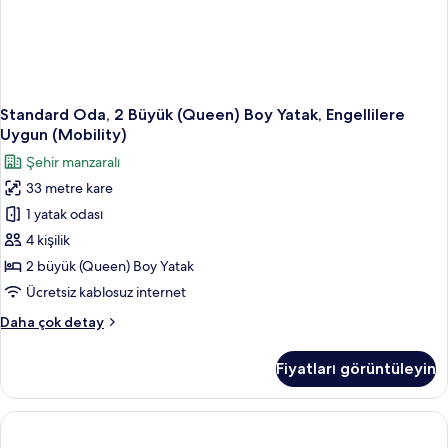
Standard Oda, 2 Büyük (Queen) Boy Yatak, Engellilere
Uygun (Mobility)
Şehir manzaralı
33 metre kare
1 yatak odası
4 kişilik
2 büyük (Queen) Boy Yatak
Ücretsiz kablosuz internet
Standard
Daha çok detay
Oda,
2
Fiyatları görüntüleyin
Büyük
(Queen)
Boy
Yatak,
Engellilere