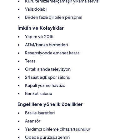
Kuru temizleme/çamaşır yıkama servisi
Valiz dolabı
Birden fazla dil bilen personel
İmkân ve Kolaylıklar
Yapım yılı 2015
ATM/banka hizmetleri
Resepsiyonda emanet kasası
Teras
Ortak alanda televizyon
24 saat açık spor salonu
Kapalı yüzme havuzu
Banket salonu
Engellilere yönelik özellikler
Braille işaretleri
Asansör
Yardımcı dinleme cihazları sunulur
Odada pürüzsüz zemin