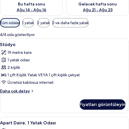
Bu hafta sonu için müsaitliği kontrol et Ağu 14 - Ağu 16
Önümüzdeki hafta sonu için mü
Bu hafta sonu
Gelecek hafta sonu
Ağu 14 - Ağu 16
Ağu 21 - Ağu 23
Odalar
Tüm odalar
1 yatak
2 yatak
3 ve daha fazla yatak
için
mevcut
4/4 oda gösteriliyor
filtreler
Stüdyo
Stüdyo | Ütü/ütü masası, beşik/çocuk y
6
Stüdyo
için
19 metre kare
tüm
1 yatak odası
fotoğrafları
görün
2 kişilik
1 çift Kişilik Yatak VEYA 1 çift kişilik çekyat
Ücretsiz kablosuz internet
Stüdyo
Daha çok detay
hakkında
daha
Fiyatları görüntüleyin
fazla
detay
Apart
Apart Daire, 1 Yatak Odası | Ütü/ütü m
10
Apart Daire, 1 Yatak Odası
Daire,