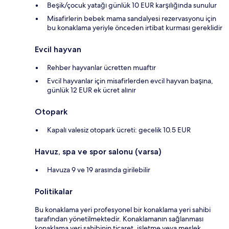
Beşik/çocuk yatağı günlük 10 EUR karşılığında sunulur
Misafirlerin bebek mama sandalyesi rezervasyonu için
bu konaklama yeriyle önceden irtibat kurması gereklidir
Evcil hayvan
Rehber hayvanlar ücretten muaftır
Evcil hayvanlar için misafirlerden evcil hayvan başına,
günlük 12 EUR ek ücret alınır
Otopark
Kapalı valesiz otopark ücreti: gecelik 10.5 EUR
Havuz, spa ve spor salonu (varsa)
Havuza 9 ve 19 arasında girilebilir
Politikalar
Bu konaklama yeri profesyonel bir konaklama yeri sahibi
tarafından yönetilmektedir. Konaklamanın sağlanması
konaklama yeri sahibinin ticaret, işletme veya meslek