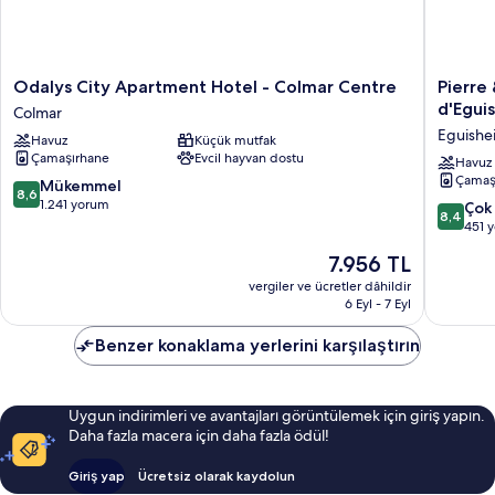
Odalys
Pierre
Odalys City Apartment Hotel - Colmar Centre
Pierre
City
&
d'Egui
Colmar
Apartment
Vacance
Eguishe
Havuz
Küçük mutfak
Hotel
Résiden
Çamaşırhane
Evcil hayvan dostu
-
Le
Havuz
Çamaş
Colmar
Clos
10
Mükemmel
8,6
Centre
d'Eguis
üzerinden
1.241 yorum
10
Çok 
8,4
Colmar
Eguishe
8.6,
üzerind
451 
Mükemmel,
8.4,
Güncel
7.956 TL
1.241
Çok
fiyat:
yorum
İyi,
vergiler ve ücretler dâhildir
7.956 TL
6 Eyl - 7 Eyl
451
yorum
Benzer konaklama yerlerini karşılaştırın
Uygun indirimleri ve avantajları görüntülemek için giriş yapın.
Daha fazla macera için daha fazla ödül!
Giriş yap
Ücretsiz olarak kaydolun