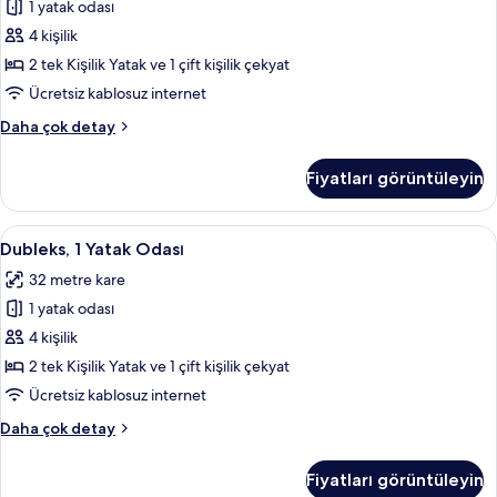
1 yatak odası
1
4 kişilik
Yatak
Odası
2 tek Kişilik Yatak ve 1 çift kişilik çekyat
için
Ücretsiz kablosuz internet
tüm
Apart
Daha çok detay
fotoğrafları
Daire,
görün
1
Fiyatları görüntüleyin
Yatak
Odası
hakkında
Dubleks,
Dubleks, 1 Yatak Odası | Oturma odası 
6
daha
Dubleks, 1 Yatak Odası
1
fazla
32 metre kare
detay
Yatak
1 yatak odası
Odası
için
4 kişilik
tüm
2 tek Kişilik Yatak ve 1 çift kişilik çekyat
fotoğrafları
Ücretsiz kablosuz internet
görün
Dubleks,
Daha çok detay
1
Yatak
Fiyatları görüntüleyin
Odası