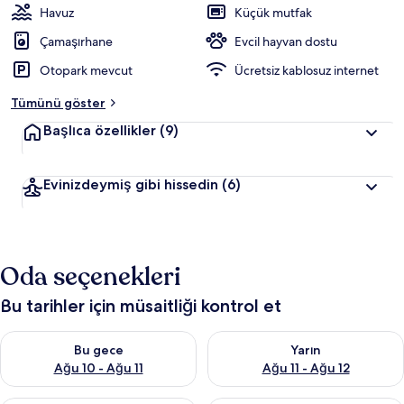
Havuz
Küçük mutfak
Çamaşırhane
Evcil hayvan dostu
Otopark mevcut
Ücretsiz kablosuz internet
Tümünü göster
Başlıca özellikler
(9)
Evinizdeymiş gibi hissedin
(6)
Oda seçenekleri
Bu tarihler için müsaitliği kontrol et
Bu gece için müsaitliği kontrol et Ağu 10 - Ağu 11
Yarın için müsaitliği kontrol et
Bu gece
Yarın
Ağu 10 - Ağu 11
Ağu 11 - Ağu 12