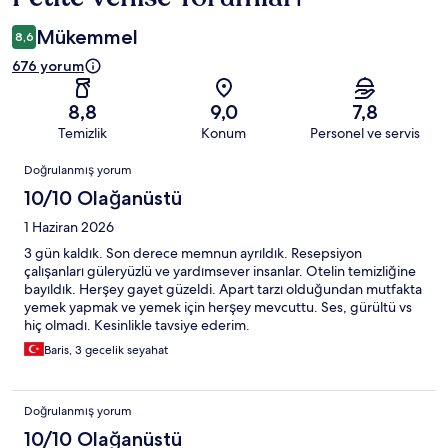
Mükemmel
8,6
676 yorum
8,8
9,0
7,8
Temizlik
Konum
Personel ve servis
Yorumlar
Doğrulanmış yorum
10/10 Olağanüstü
1 Haziran 2026
3 gün kaldık. Son derece memnun ayrıldık. Resepsiyon
çalışanları güleryüzlü ve yardımsever insanlar. Otelin temizliğine
bayıldık. Herşey gayet güzeldi. Apart tarzı olduğundan mutfakta
yemek yapmak ve yemek için herşey mevcuttu. Ses, gürültü vs
hiç olmadı. Kesinlikle tavsiye ederim.
Baris, 3 gecelik seyahat
Doğrulanmış yorum
10/10 Olağanüstü