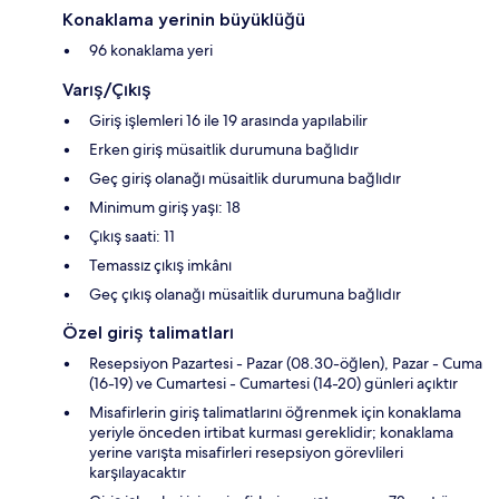
Konaklama yerinin büyüklüğü
96 konaklama yeri
Varış/Çıkış
Giriş işlemleri 16 ile 19 arasında yapılabilir
Erken giriş müsaitlik durumuna bağlıdır
Geç giriş olanağı müsaitlik durumuna bağlıdır
Minimum giriş yaşı: 18
Çıkış saati: 11
Temassız çıkış imkânı
Geç çıkış olanağı müsaitlik durumuna bağlıdır
Özel giriş talimatları
Resepsiyon Pazartesi - Pazar (08.30-öğlen), Pazar - Cuma
(16-19) ve Cumartesi - Cumartesi (14-20) günleri açıktır
Misafirlerin giriş talimatlarını öğrenmek için konaklama
yeriyle önceden irtibat kurması gereklidir; konaklama
yerine varışta misafirleri resepsiyon görevlileri
karşılayacaktır