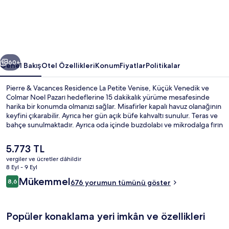
La
Petite
Venise
için
ceki
Sonraki
fotoğraf
60+
Genel Bakış
Otel Özellikleri
Konum
Fiyatlar
Politikalar
galerisi
Pierre & Vacances Residence La Petite Venise, Küçük Venedik ve
Colmar Noel Pazarı hedeflerine 15 dakikalık yürüme mesafesinde
harika bir konumda olmanızı sağlar. Misafirler kapalı havuz olanağının
keyfini çıkarabilir. Ayrıca her gün açık büfe kahvaltı sunulur. Teras ve
bahçe sunulmaktadır. Ayrıca oda içinde buzdolabı ve mikrodalga fırın
kolaylıkları mevcuttur.
Şu
5.773 TL
anki
vergiler ve ücretler dâhildir
fiyat
8 Eyl - 9 Eyl
Kapalı yüzme havuzu, 9 ve 19 saatleri a
5.773 TL
Yorumlar
Mükemmel
8,6
676 yorumun tümünü göster
8,6/10
Popüler konaklama yeri imkân ve özellikleri