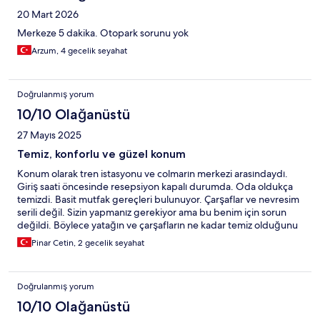
20 Mart 2026
Merkeze 5 dakika. Otopark sorunu yok
Arzum, 4 gecelik seyahat
Doğrulanmış yorum
10/10 Olağanüstü
27 Mayıs 2025
Temiz, konforlu ve güzel konum
Konum olarak tren istasyonu ve colmarın merkezi arasındaydı.
Giriş saati öncesinde resepsiyon kapalı durumda. Oda oldukça
temizdi. Basit mutfak gereçleri bulunuyor. Çarşaflar ve nevresim
serili değil. Sizin yapmanız gerekiyor ama bu benim için sorun
değildi. Böylece yatağın ve çarşafların ne kadar temiz olduğunu
görebildim. Tek başıma konakladım. Güvenlik ile ilgili bir kaygım
Pinar Cetin, 2 gecelik seyahat
olmadı. Yatak ve yastıklar oldukça konforluydu.
Doğrulanmış yorum
10/10 Olağanüstü