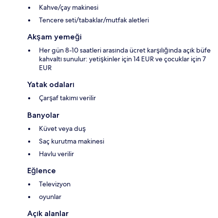
Kahve/çay makinesi
Tencere seti/tabaklar/mutfak aletleri
Akşam yemeği
Her gün 8-10 saatleri arasında ücret karşılığında açık büfe
kahvaltı sunulur: yetişkinler için 14 EUR ve çocuklar için 7
EUR
Yatak odaları
Çarşaf takımı verilir
Banyolar
Küvet veya duş
Saç kurutma makinesi
Havlu verilir
Eğlence
Televizyon
oyunlar
Açık alanlar