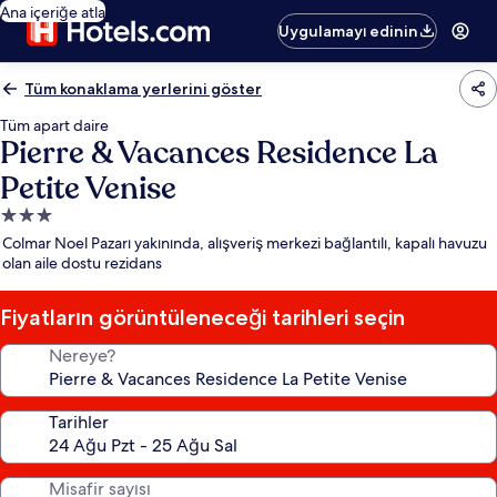
Ana içeriğe atla
Uygulamayı edinin
Tüm konaklama yerlerini göster
Tüm apart daire
Pierre & Vacances Residence La
Petite Venise
3.0
yıldızlı
Colmar Noel Pazarı yakınında, alışveriş merkezi bağlantılı, kapalı havuzu
konaklama
olan aile dostu rezidans
yeri
Fiyatların görüntüleneceği tarihleri seçin
Nereye?
Tarihler
Misafir sayısı