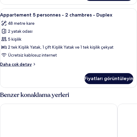
hakkında
daha
Appartement
Appartement 5 personnes - 2 chambres 
8
fazla
Appartement 5 personnes - 2 chambres - Duplex
5
detay
48 metre kare
personnes
2 yatak odası
-
2
5 kişilik
chambres
2 tek Kişilik Yatak, 1 çift Kişilik Yatak ve 1 tek kişilik çekyat
-
Ücretsiz kablosuz internet
Duplex
Appartement
Daha çok detay
için
5
tüm
personnes
Fiyatları görüntüleyin
-
fotoğrafları
2
görün
chambres
Benzer konaklama yerleri
-
Duplex
Odalys City Apartment Hotel - Colmar Centre
Pierre &
hakkında
daha
fazla
detay