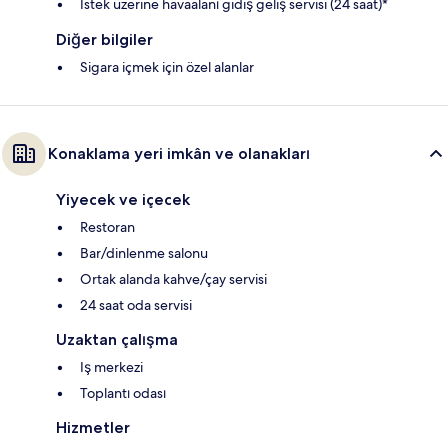
İstek üzerine havaalanı gidiş geliş servisi (24 saat)*
Diğer bilgiler
Sigara içmek için özel alanlar
Konaklama yeri imkân ve olanakları
Yiyecek ve içecek
Restoran
Bar/dinlenme salonu
Ortak alanda kahve/çay servisi
24 saat oda servisi
Uzaktan çalışma
Iş merkezi
Toplantı odası
Hizmetler