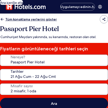
Ana içeriğe atla
Uygulamayı edinin
Tüm konaklama yerlerini göster
Pasaport Pier Hotel
Cumhuriyet Meydanı yakınında, su kenarında, restoran olan otel.
Fiyatların görüntüleneceği tarihleri seçin
Nereye?
Tarihler
Misafir sayısı
Ara