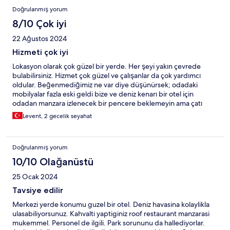
Doğrulanmış yorum
8/10 Çok iyi
22 Ağustos 2024
Hizmeti çok iyi
Lokasyon olarak çok güzel bir yerde. Her şeyi yakın çevrede
bulabilirsiniz. Hizmet çok güzel ve çalışanlar da çok yardımcı
oldular. Beğenmediğimiz ne var diye düşünürsek; odadaki
mobilyalar fazla eski geldi bize ve deniz kenarı bir otel için
odadan manzara izlenecek bir pencere beklemeyin ama çatı
katındaki restorandan izleyebilirsiniz.
Levent, 2 gecelik seyahat
Doğrulanmış yorum
10/10 Olağanüstü
25 Ocak 2024
Tavsiye edilir
Merkezi yerde konumu guzel bir otel. Deniz havasina kolaylikla
ulasabiliyorsunuz. Kahvalti yaptiginiz roof restaurant manzarasi
mukemmel. Personel de ilgili. Park sorununu da hallediyorlar.