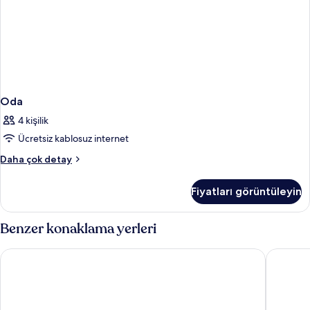
Oda
4 kişilik
Ücretsiz kablosuz internet
Oda
Daha çok detay
hakkında
daha
Fiyatları görüntüleyin
fazla
detay
Benzer konaklama yerleri
Riva Hotel Alsancak
My Way 