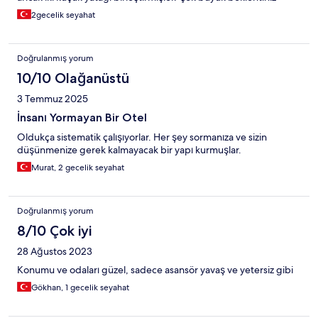
yokda kalınabilir bir otel.
2gecelik seyahat
Doğrulanmış yorum
10/10 Olağanüstü
3 Temmuz 2025
İnsanı Yormayan Bir Otel
Oldukça sistematik çalışıyorlar. Her şey sormanıza ve sizin
düşünmenize gerek kalmayacak bir yapı kurmuşlar.
Murat, 2 gecelik seyahat
Doğrulanmış yorum
8/10 Çok iyi
28 Ağustos 2023
Konumu ve odaları güzel, sadece asansör yavaş ve yetersiz gibi
Gökhan, 1 gecelik seyahat