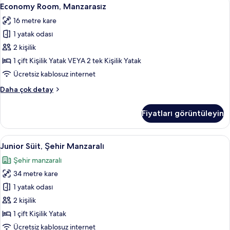
Economy
4
Economy Room, Manzarasız
Room,
16 metre kare
Manzarasız
1 yatak odası
için
tüm
2 kişilik
fotoğrafları
1 çift Kişilik Yatak VEYA 2 tek Kişilik Yatak
görün
Ücretsiz kablosuz internet
Economy
Daha çok detay
Room,
Manzarasız
Fiyatları görüntüleyin
hakkında
daha
fazla
Junior
Junior Süit, Şehir Manzaralı | Kaliteli 
5
detay
Junior Süit, Şehir Manzaralı
Süit,
Şehir manzaralı
Şehir
34 metre kare
Manzaralı
için
1 yatak odası
tüm
2 kişilik
fotoğrafları
1 çift Kişilik Yatak
görün
Ücretsiz kablosuz internet