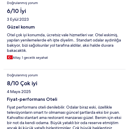
Doğrulanmış yorum
6/10 İyi
3 Eylül 2023
Güzel konum
Otel çok iyi konumda, ücretsiz vale hizmetleri var. Otel eskimiş,
yapılan yenilemelerde eh işte diyelim.. Standart odalar aydınlığa
bakıyor, bizi sağolsunlar yol tarafına aldılar, aksi halde duvara
bakacaktık.
Altay, 1 gecelik seyahat
Doğrulanmış yorum
8/10 Çok iyi
4 Mayıs 2025
Fiyat-performans Oteli
Fiyat performans oteli denilebilir. Odalar biraz eski, özellikle
televizyonların smart tv olmaması güncel şartlarda eksi bir puan.
Kahvaltısı stantart ama restorant manzarası güzel. Benim için eksi
bir not da kendi odama. Büyük yataklı bir oda reserve etmiştim
ancak iki küçük yatağı birleştirmişler. Çok büyük beklentiniz