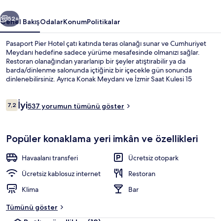
ceki
Sonraki
52+
Genel Bakış
Odalar
Konum
Politikalar
Pasaport Pier Hotel çatı katında teras olanağı sunar ve Cumhuriyet
Meydanı hedefine sadece yürüme mesafesinde olmanızı sağlar.
Restoran olanağından yararlanıp bir şeyler atıştırabilir ya da
barda/dinlenme salonunda içtiğiniz bir içecekle gün sonunda
dinlenebilirsiniz. Ayrıca Konak Meydanı ve İzmir Saat Kulesi 15
dakikalık yürüme mesafesinde. Misafirler yardıma hazır personel
hakkında harika yorumlarda bulunuyor. Toplu taşıma yakındadır,
Yorumlar
İyi
Çankaya İstasyonu 11 dakikalık yürüme mesafesinde bulunur.
7,2
537 yorumun tümünü göster
7,2/10
Dinlenme salonu
Popüler konaklama yeri imkân ve özellikleri
Havaalanı transferi
Ücretsiz otopark
Ücretsiz kablosuz internet
Restoran
Klima
Bar
Tümünü göster