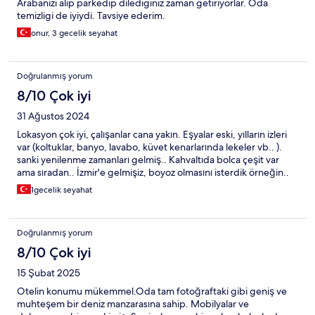
Arabanizi alip parkedip dilediginiz zaman getiriyorlar. Oda
temizligi de iyiydi. Tavsiye ederim.
onur, 3 gecelik seyahat
Doğrulanmış yorum
8/10 Çok iyi
31 Ağustos 2024
Lokasyon çok iyi, çalışanlar cana yakın. Eşyalar eski, yılların izleri
var (koltuklar, banyo, lavabo, küvet kenarlarında lekeler vb.. ).
sanki yenilenme zamanları gelmiş.. Kahvaltıda bolca çeşit var
ama sıradan.. İzmir'e gelmişiz, boyoz olmasını isterdik örneğin..
1gecelik seyahat
Doğrulanmış yorum
8/10 Çok iyi
15 Şubat 2025
Otelin konumu mükemmel.Oda tam fotoğraftaki gibi geniş ve
muhteşem bir deniz manzarasına sahip. Mobilyalar ve