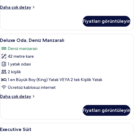
Junior
Daha çok detay
Süit,
Şehir
Fiyatları görüntüleyin
Manzaralı
hakkında
daha
Deluxe
Deluxe Oda, Deniz Manzaralı | Kaliteli y
12
fazla
Deluxe Oda, Deniz Manzaralı
Oda,
detay
Deniz manzarası
Deniz
42 metre kare
Manzaralı
için
1 yatak odası
tüm
2 kişilik
fotoğrafları
1 en Büyük Boy (King) Yatak VEYA 2 tek Kişilik Yatak
görün
Ücretsiz kablosuz internet
Deluxe
Daha çok detay
Oda,
Deniz
Fiyatları görüntüleyin
Manzaralı
hakkında
daha
Executive
Executive Süit | Kaliteli yatak takımı, ü
5
fazla
Executive Süit
Süit
detay