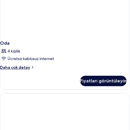
Oda
4 kişilik
Ücretsiz kablosuz internet
Oda
Daha çok detay
hakkında
daha
Fiyatları görüntüleyin
fazla
detay