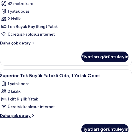
42 metre kare
için
1 yatak odası
tüm
fotoğrafları
2 kişilik
görün
1 en Büyük Boy (King) Yatak
Ücretsiz kablosuz internet
Executive
Daha çok detay
Süit
hakkında
Fiyatları görüntüleyin
daha
fazla
detay
Superior
Superior Tek Büyük Yataklı Oda, 1 Yatak 
5
Superior Tek Büyük Yataklı Oda, 1 Yatak Odası
Tek
1 yatak odası
Büyük
2 kişilik
Yataklı
Oda,
1 çift Kişilik Yatak
1
Ücretsiz kablosuz internet
Yatak
Superior
Daha çok detay
Odası
Tek
için
Büyük
Fiyatları görüntüleyin
Yataklı