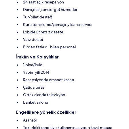
24 saat açık resepsiyon
Danışma (concierge) hizmetleri
Tur/bilet desteği
Kuru temizleme/çamaşır yıkama servisi
Lobide ücretsiz gazete
Valiz dolabı
Birden fazla dil bilen personel
İmkân ve Kolaylıklar
1 bina/kule
Yapım yılı 2014
Resepsiyonda emanet kasası
Çatıda teras
Ortak alanda televizyon
Banket salonu
Engellilere yönelik özellikler
Asansör
Tekerlekli sandalye kullanımına uygun kayıt masası