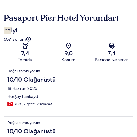
Pasaport Pier Hotel Yorumları
Yorumlar
İyi
7,2
537 yorum
7,4
9,0
7,4
Temizlik
Konum
Personel ve servis
Yorumlar
Doğrulanmış yorum
10/10 Olağanüstü
18 Haziran 2025
Herşey harikayd
BERK, 2 gecelik seyahat
Doğrulanmış yorum
10/10 Olağanüstü