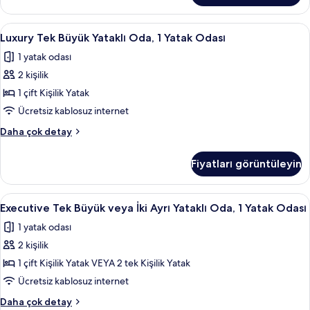
tüm
Oda,
fotoğrafları
1
Luxury
Luxury Tek Büyük Yataklı Oda, 1 Yatak Od
görün
5
Yatak
Luxury Tek Büyük Yataklı Oda, 1 Yatak Odası
Tek
Odası
1 yatak odası
hakkında
Büyük
daha
2 kişilik
Yataklı
fazla
Oda,
1 çift Kişilik Yatak
detay
1
Ücretsiz kablosuz internet
Yatak
Luxury
Daha çok detay
Odası
Tek
için
Büyük
Fiyatları görüntüleyin
Yataklı
tüm
Oda,
fotoğrafları
1
Executive
Executive Tek Büyük veya İki Ayrı Yatakl
görün
7
Yatak
Executive Tek Büyük veya İki Ayrı Yataklı Oda, 1 Yatak Odası
Tek
Odası
1 yatak odası
hakkında
Büyük
daha
2 kişilik
veya
fazla
İki
1 çift Kişilik Yatak VEYA 2 tek Kişilik Yatak
detay
Ayrı
Ücretsiz kablosuz internet
Yataklı
Executive
Daha çok detay