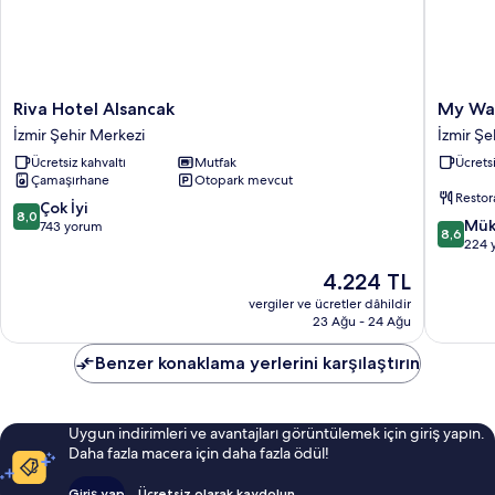
Riva
My
Riva Hotel Alsancak
My Way
Hotel
Way
İzmir Şehir Merkezi
İzmir Şe
Alsancak
Deluxe
Ücretsiz kahvaltı
Mutfak
Ücretsi
İzmir
Hotel
Çamaşırhane
Otopark mevcut
Şehir
İzmir
Restor
Merkezi
Şehir
10
Çok İyi
8,0
10
Merkezi
Mük
üzerinden
743 yorum
8,6
üzerind
224 
8.0,
8.6,
Çok
Güncel
4.224 TL
Mükemm
İyi,
fiyat:
224
vergiler ve ücretler dâhildir
743
4.224 TL
23 Ağu - 24 Ağu
yorum
yorum
Benzer konaklama yerlerini karşılaştırın
Uygun indirimleri ve avantajları görüntülemek için giriş yapın.
Daha fazla macera için daha fazla ödül!
Giriş yap
Ücretsiz olarak kaydolun