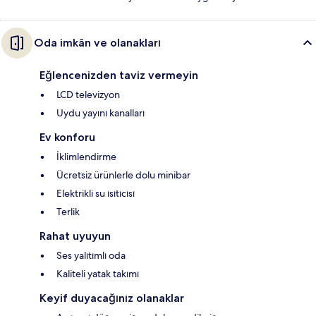
Oda imkân ve olanakları
Eğlencenizden taviz vermeyin
LCD televizyon
Uydu yayını kanalları
Ev konforu
İklimlendirme
Ücretsiz ürünlerle dolu minibar
Elektrikli su ısıtıcısı
Terlik
Rahat uyuyun
Ses yalıtımlı oda
Kaliteli yatak takımı
Keyif duyacağınız olanaklar