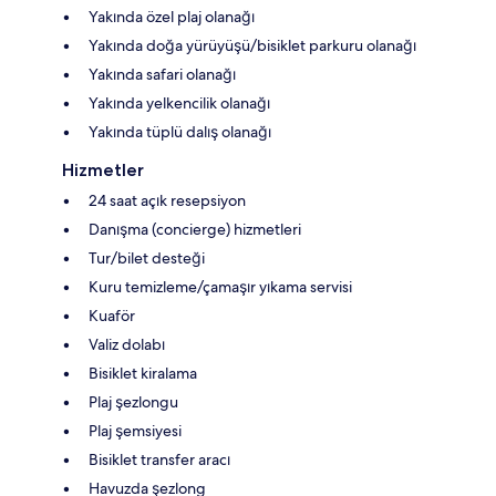
Yakında özel plaj olanağı
Yakında doğa yürüyüşü/bisiklet parkuru olanağı
Yakında safari olanağı
Yakında yelkencilik olanağı
Yakında tüplü dalış olanağı
Hizmetler
24 saat açık resepsiyon
Danışma (concierge) hizmetleri
Tur/bilet desteği
Kuru temizleme/çamaşır yıkama servisi
Kuaför
Valiz dolabı
Bisiklet kiralama
Plaj şezlongu
Plaj şemsiyesi
Bisiklet transfer aracı
Havuzda şezlong