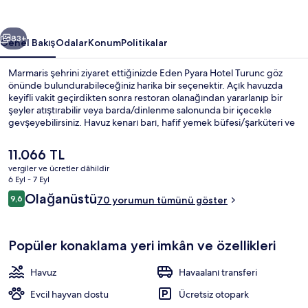
galerisi
ceki
Sonraki
83+
Genel Bakış
Odalar
Konum
Politikalar
Marmaris şehrini ziyaret ettiğinizde Eden Pyara Hotel Turunc göz
önünde bulundurabileceğiniz harika bir seçenektir. Açık havuzda
keyifli vakit geçirdikten sonra restoran olanağından yararlanıp bir
şeyler atıştırabilir veya barda/dinlenme salonunda bir içecekle
gevşeyebilirsiniz. Havuz kenarı barı, hafif yemek büfesi/şarküteri ve
teras diğer öne çıkan özellikler arasındadır.
Şu
11.066 TL
anki
vergiler ve ücretler dâhildir
fiyat
6 Eyl - 7 Eyl
Yakında özel plaj, şezlong, plaj şemsiye
11.066 TL
Yorumlar
Olağanüstü
9,6
70 yorumun tümünü göster
9,6/10
Popüler konaklama yeri imkân ve özellikleri
Havuz
Havaalanı transferi
Evcil hayvan dostu
Ücretsiz otopark