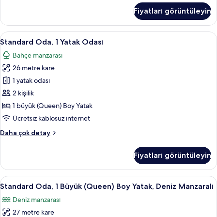
hakkında
Fiyatları görüntüleyin
daha
fazla
detay
Standard
Standard Oda, 1 Yatak Odası | Kaliteli
7
Standard Oda, 1 Yatak Odası
Oda,
Bahçe manzarası
1
26 metre kare
Yatak
Odası
1 yatak odası
için
2 kişilik
tüm
1 büyük (Queen) Boy Yatak
fotoğrafları
Ücretsiz kablosuz internet
görün
Standard
Daha çok detay
Oda,
1
Fiyatları görüntüleyin
Yatak
Odası
hakkında
Standard
Standard Oda, 1 Büyük (Queen) Boy Yat
10
daha
Standard Oda, 1 Büyük (Queen) Boy Yatak, Deniz Manzaralı
Oda,
fazla
Deniz manzarası
detay
1
27 metre kare
Büyük