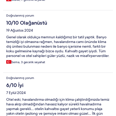
alan var.Biz çok keyif aldık.Eğer Turunç'a tekrar gidersek
adresimiz belli.Tavsiye ederim.
Doğrulanmış yorum
10/10 Olağanüstü
19 Ağustos 2024
Genel olarak oldukça memnun kaldığımız bir tatil yaptık. Banyo
temizliği iyi olmasına rağmen, havalandırma camı önünde klima
dış ünitesi bulunması nedeni ile banyo içerisine nemli, farklı bir
koku gelmesine kaynağı bizce oydu. Kahvaltı gayet iyiydi. Tüm
personel ve otel sahipleri güler yüzlü, nazik ve misafirperverdiler.
Kesinlikle tekrar tercih edilecek bir deneyim yaşadık.
Sema, 3 gecelik seyahat
teşekkürler.
Doğrulanmış yorum
6/10 İyi
7 Eylül 2024
Otel eski, havalandırma olmadığı için klima çalıştırdığınızda temiz
hava akışı olmadığından havasız kalıyor sürekli havalnadırma
yapmak gerekli… otelin kahvaltısı gayet yeterli konumu plaja
yakın otelin şezlong ve şemsiye imkanı olması güzel… İlk gün