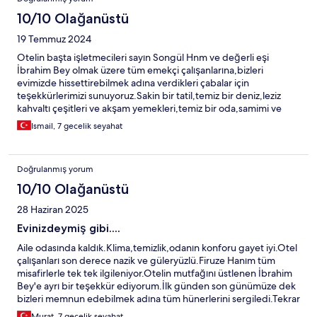
10/10 Olağanüstü
19 Temmuz 2024
Otelin başta işletmecileri sayın Songül Hnm ve değerli eşi
İbrahim Bey olmak üzere tüm emekçi çalışanlarına,bizleri
evimizde hissettirebilmek adına verdikleri çabalar için
teşekkürlerimizi sunuyoruz.Sakin bir tatil,temiz bir deniz,leziz
kahvaltı çeşitleri ve akşam yemekleri,temiz bir oda,samimi ve
sıcacık bir ortam istiyorsanız tavsiye ediyoruz.Kedi kızımız Miya ile
Ismail, 7 gecelik seyahat
birlikte güzel bir tatil yaptık tekrar görüşebilmek dileklerimizle
hoşça kalınız..
Doğrulanmış yorum
10/10 Olağanüstü
28 Haziran 2025
Evinizdeymiş gibi....
Aile odasında kaldık.Klima,temizlik,odanın konforu gayet iyi.Otel
çalışanları son derece nazik ve güleryüzlü.Firuze Hanım tüm
misafirlerle tek tek ilgileniyor.Otelin mutfağını üstlenen İbrahim
Bey'e ayrı bir teşekkür ediyorum.İlk günden son günümüze dek
bizleri memnun edebilmek adına tüm hünerlerini sergiledi.Tekrar
ellerine sağlık. Deniz zaten mükemmel,şezlong ve otele ayrılmış
Murat, 7 gecelik seyahat