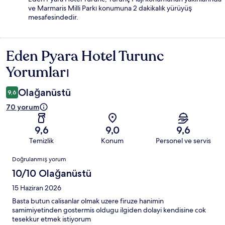
ve Marmaris Milli Parkı konumuna 2 dakikalık yürüyüş
mesafesindedir.
Eden Pyara Hotel Turunc
Yorumlar
Yorumları
Olağanüstü
9,6
70 yorum
9,6
9,0
9,6
Temizlik
Konum
Personel ve servis
Yorumlar
Doğrulanmış yorum
10/10 Olağanüstü
15 Haziran 2026
Basta butun calisanlar olmak uzere firuze hanimin
samimiyetinden gostermis oldugu ilgiden dolayi kendisine cok
tesekkur etmek istiyorum