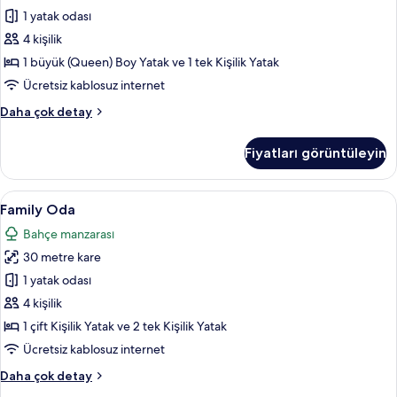
daha
için
1 yatak odası
fazla
tüm
detay
4 kişilik
fotoğrafları
1 büyük (Queen) Boy Yatak ve 1 tek Kişilik Yatak
görün
Ücretsiz kablosuz internet
Standard
Daha çok detay
Üç
Kişilik
Fiyatları görüntüleyin
Oda
hakkında
daha
Family
Family Oda | Kaliteli yatak takımı, ku
10
fazla
Family Oda
Oda
detay
Bahçe manzarası
için
30 metre kare
tüm
fotoğrafları
1 yatak odası
görün
4 kişilik
1 çift Kişilik Yatak ve 2 tek Kişilik Yatak
Ücretsiz kablosuz internet
Family
Daha çok detay
Oda