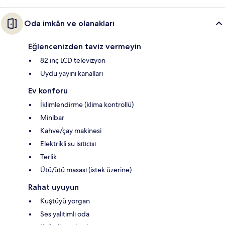
Oda imkân ve olanakları
Eğlencenizden taviz vermeyin
82 inç LCD televizyon
Uydu yayını kanalları
Ev konforu
İklimlendirme (klima kontrollü)
Minibar
Kahve/çay makinesi
Elektrikli su ısıtıcısı
Terlik
Ütü/ütü masası (istek üzerine)
Rahat uyuyun
Kuştüyü yorgan
Ses yalıtımlı oda