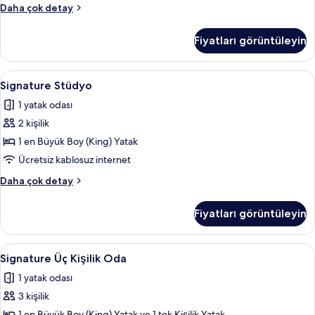
tüm
Signature
Daha çok detay
fotoğrafları
Tek
görün
Büyük
Fiyatları görüntüleyin
Yataklı
Oda
hakkında
Signature
Özel küçük mutfak
30
daha
Signature Stüdyo
Stüdyo
fazla
1 yatak odası
detay
için
2 kişilik
tüm
fotoğrafları
1 en Büyük Boy (King) Yatak
görün
Ücretsiz kablosuz internet
Signature
Daha çok detay
Stüdyo
hakkında
Fiyatları görüntüleyin
daha
fazla
detay
Signature
Oda özellikleri
15
Signature Üç Kişilik Oda
Üç
1 yatak odası
Kişilik
3 kişilik
Oda
1 en Büyük Boy (King) Yatak ve 1 tek Kişilik Yatak