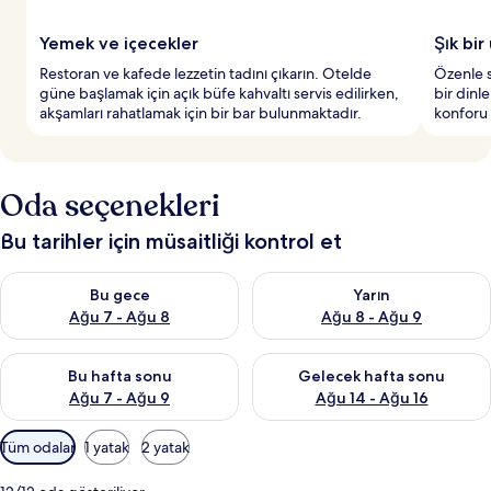
Yemek ve içecekler
Şık bir
Restoran ve kafede lezzetin tadını çıkarın. Otelde
Özenle s
güne başlamak için açık büfe kahvaltı servis edilirken,
bir dinl
akşamları rahatlamak için bir bar bulunmaktadır.
konforu k
Oda seçenekleri
Bu tarihler için müsaitliği kontrol et
Bu gece için müsaitliği kontrol et Ağu 7 - Ağu 8
Yarın için müsaitliği kontrol e
Bu gece
Yarın
Ağu 7 - Ağu 8
Ağu 8 - Ağu 9
Bu hafta sonu için müsaitliği kontrol et Ağu 7 - Ağu 9
Önümüzdeki hafta sonu için müs
Bu hafta sonu
Gelecek hafta sonu
Ağu 7 - Ağu 9
Ağu 14 - Ağu 16
Odalar
Tüm odalar
1 yatak
2 yatak
için
mevcut