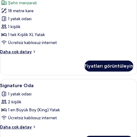
Şehir manzaralı
Kişilik
18 metre kare
Oda
(Corner)
1 yatak odası
için
1 kişilik
tüm
1 tek Kişilik XL Yatak
fotoğrafları
Ücretsiz kablosuz internet
görün
Executive
Daha çok detay
Tek
Kişilik
Fiyatları görüntüleyin
Oda
(Corner)
hakkında
Signature
Signature Oda | Masa, ses yalıtımı, ücr
26
daha
Signature Oda
Oda
fazla
1 yatak odası
detay
için
2 kişilik
tüm
fotoğrafları
1 en Büyük Boy (King) Yatak
görün
Ücretsiz kablosuz internet
Signature
Daha çok detay
Oda