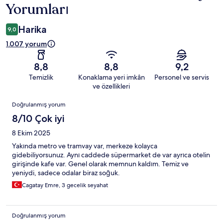
Yorumları
Harika
9,0
1.007 yorum
8,8
8,8
9,2
Temizlik
Konaklama yeri imkân
Personel ve servis
ve özellikleri
Yorumlar
Doğrulanmış yorum
8/10 Çok iyi
8 Ekim 2025
Yakında metro ve tramvay var, merkeze kolayca
gidebiliyorsunuz. Aynı caddede süpermarket de var ayrıca otelin
girişinde kafe var. Genel olarak memnun kaldım. Temiz ve
yeniydi, sadece odalar biraz soğuk.
Cagatay Emre, 3 gecelik seyahat
Doğrulanmış yorum