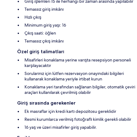
Giriş işlemleri 15 ile herhangi bir zaman arasında yapılabilir
Temassız giriş imkânı
Hızlı çıkış
Minimum giriş yaşı: 16
Çıkış saati: öğlen
Temassız çıkış imkânı
Özel giriş talimatları
Misafirleri konaklama yerine varışta resepsiyon personeli
karşılayacaktır
Sorularınız için lütfen rezervasyon onayındaki bilgileri
kullanarak konaklama yeriyle irtibat kurun
Konaklama yeri tarafından sağlanan bilgiler, otomatik çeviri
araçları kullanılarak çevrilmiş olabilir
Giriş sırasında gerekenler
Ek masraflar için kredi kartı depozitosu gereklidir
Resmi kurumlarca verilmiş fotoğraflı kimlik gerekli olabilir
16 yaş ve üzeri misafirler giriş yapabilir.