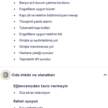
Banyo acil durum çekme kordonu
Engellilere uygun küvet
Kapı zili ve telefon bildirimi/uyarı mesajı
Titreşimli yastık alarmı
Tutamaklı kapı kolları
Engellilere uygun telefon kiti
Girişte iyi aydınlatılmış yol
Girişte merdivensiz yol
Hastane yatağı sunulur
Taşınabilir lift sunulur
Oda imkân ve olanakları
Eğlencenizden taviz vermeyin
Düz ekran televizyon
Rahat uyuyun
Ses yalıtımlı oda