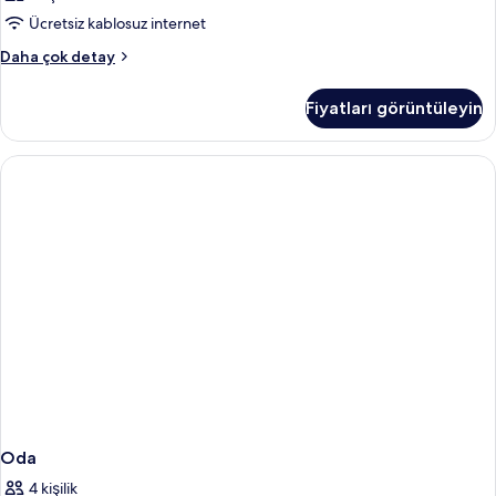
Ücretsiz kablosuz internet
Oda
Daha çok detay
hakkında
daha
Fiyatları görüntüleyin
fazla
detay
Oda
4 kişilik