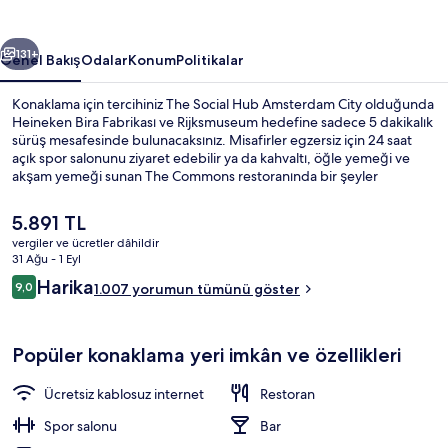
fotoğraf
galerisi
ceki
Sonraki
131+
Genel Bakış
Odalar
Konum
Politikalar
Konaklama için tercihiniz The Social Hub Amsterdam City olduğunda
Heineken Bira Fabrikası ve Rijksmuseum hedefine sadece 5 dakikalık
sürüş mesafesinde bulunacaksınız. Misafirler egzersiz için 24 saat
açık spor salonunu ziyaret edebilir ya da kahvaltı, öğle yemeği ve
akşam yemeği sunan The Commons restoranında bir şeyler
atıştırabilir. Bar/dinlenme salonu ve teras diğer öne çıkan
özelliklerdir. Misafirler konaklama yerinin toplu taşıma araçlarına kısa
Şu
5.891 TL
yürüme mesafesinde olmasını seviyor: Wibautstraat İstasyonu 3
anki
vergiler ve ücretler dâhildir
dakika ve Wibautstraat Durağı 5 dakika mesafede.
fiyat
31 Ağu - 1 Eyl
Kahvaltı, öğle yemeği ve akşam yemeğ
5.891 TL
Yorumlar
Harika
9,0
1.007 yorumun tümünü göster
9,0/10
Popüler konaklama yeri imkân ve özellikleri
Ücretsiz kablosuz internet
Restoran
Spor salonu
Bar