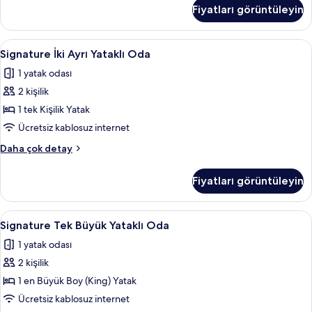
hakkında
Fiyatları görüntüleyin
daha
fazla
detay
Signature
Oda özellikleri
21
Signature İki Ayrı Yataklı Oda
İki
1 yatak odası
Ayrı
2 kişilik
Yataklı
Oda
1 tek Kişilik Yatak
için
Ücretsiz kablosuz internet
tüm
Signature
Daha çok detay
fotoğrafları
İki
görün
Ayrı
Fiyatları görüntüleyin
Yataklı
Oda
hakkında
Signature
Oda özellikleri
20
daha
Signature Tek Büyük Yataklı Oda
Tek
fazla
1 yatak odası
detay
Büyük
2 kişilik
Yataklı
Oda
1 en Büyük Boy (King) Yatak
için
Ücretsiz kablosuz internet