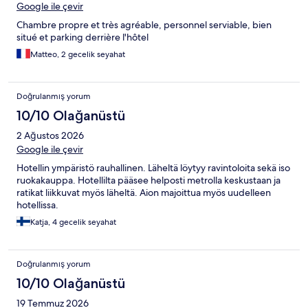
Google ile çevir
Chambre propre et très agréable, personnel serviable, bien
situé et parking derrière l'hôtel
Matteo, 2 gecelik seyahat
Doğrulanmış yorum
10/10 Olağanüstü
2 Ağustos 2026
Google ile çevir
Hotellin ympäristö rauhallinen. Läheltä löytyy ravintoloita sekä iso
ruokakauppa. Hotellilta pääsee helposti metrolla keskustaan ja
ratikat liikkuvat myös läheltä. Aion majoittua myös uudelleen
hotellissa.
Katja, 4 gecelik seyahat
Doğrulanmış yorum
10/10 Olağanüstü
19 Temmuz 2026