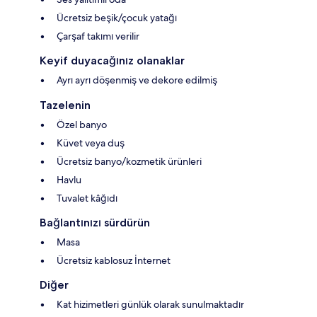
Ücretsiz beşik/çocuk yatağı
Çarşaf takımı verilir
Keyif duyacağınız olanaklar
Ayrı ayrı döşenmiş ve dekore edilmiş
Tazelenin
Özel banyo
Küvet veya duş
Ücretsiz banyo/kozmetik ürünleri
Havlu
Tuvalet kâğıdı
Bağlantınızı sürdürün
Masa
Ücretsiz kablosuz İnternet
Diğer
Kat hizimetleri günlük olarak sunulmaktadır