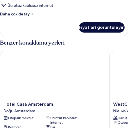
Ücretsiz kablosuz internet
Oda
Daha çok detay
hakkında
daha
Fiyatları görüntüleyin
fazla
detay
Benzer konaklama yerleri
Hotel Casa Amsterdam
WestCor
Hotel
WestCo
Hotel Casa Amsterdam
WestCo
Casa
Fashion
Doğu Amsterdam
Nieuw-
Amsterdam
Hotel
Otopark mevcut
Ücretsiz kablosuz
Havuz
Doğu
Amster
internet
Otopa
Amsterdam
Nieuw-
Restoran
Bar