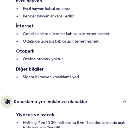
Evcil hayvan
Evcil hayvan kabul edilmez.
Rehber hayvanlar kabul edilir
İnternet
Genel alanlarda ücretsiz kablosuz internet hizmeti
Odalarda ücretsiz kablosuz internet hizmeti
Otopark
Otelde otopark yoktur
Diğer bilgiler
Sigara içilmeyen konaklama yeri
Konaklama yeri imkân ve olanakları
Yiyecek ve içecek
Hafta içi 7 ve 10.30, hafta sonu 8 ve 11 saatleri arasında açık
büfe kahvaltı (ücretli)