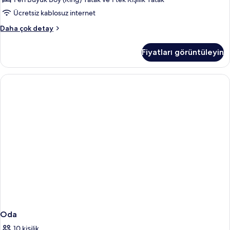
için
tüm
Ücretsiz kablosuz internet
fotoğrafları
Signature
Daha çok detay
görün
Üç
Kişilik
Fiyatları görüntüleyin
Oda
hakkında
daha
fazla
detay
Oda
10 kişilik