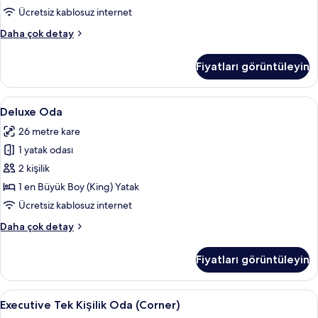
fotoğrafları
Ücretsiz kablosuz internet
görün
Executive
Daha çok detay
Tek
Büyük
Fiyatları görüntüleyin
Yataklı
Oda
hakkında
Deluxe
Masa, ses yalıtımı, ücretsiz beşik/çocu
11
daha
Deluxe Oda
Oda
fazla
26 metre kare
detay
için
1 yatak odası
tüm
fotoğrafları
2 kişilik
görün
1 en Büyük Boy (King) Yatak
Ücretsiz kablosuz internet
Deluxe
Daha çok detay
Oda
hakkında
Fiyatları görüntüleyin
daha
fazla
detay
Executive
Executive Tek Kişilik Oda (Corner) | Oda
10
Executive Tek Kişilik Oda (Corner)
Tek