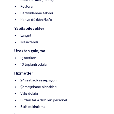
Restoran
Bar/dinlenme salonu
Kahve dükkânı/kafe
Yapılabilecekler
Langırt
Masa tenisi
Uzaktan çalışma
Iş merkezi
10 toplantı odaları
Hizmetler
24 saat açık resepsiyon
Çamaşırhane olanakları
Valiz dolabı
Birden fazla dil bilen personel
Bisiklet kiralama