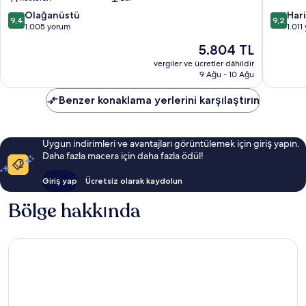
West
10
10
Olağanüstü
Har
9,4
9,2
üzerinden
üzerind
1.005 yorum
1.011
9.4,
9.2,
Güncel
5.804 TL
Olağanüstü,
Harika,
fiyat:
1.005
1.011
vergiler ve ücretler dâhildir
5.804 TL
9 Ağu - 10 Ağu
yorum
yorum
Benzer konaklama yerlerini karşılaştırın
Uygun indirimleri ve avantajları görüntülemek için giriş yapın.
Daha fazla macera için daha fazla ödül!
Giriş yap
Ücretsiz olarak kaydolun
Bölge hakkında