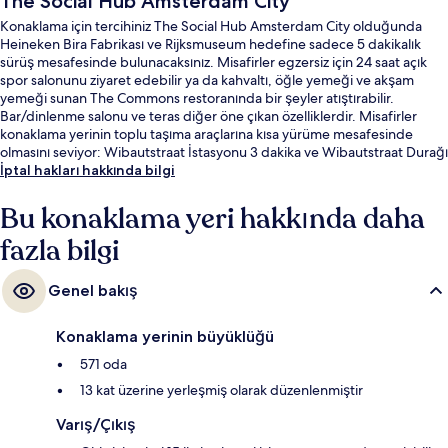
The Social Hub Amsterdam City
Konaklama için tercihiniz The Social Hub Amsterdam City olduğunda
Heineken Bira Fabrikası ve Rijksmuseum hedefine sadece 5 dakikalık
sürüş mesafesinde bulunacaksınız. Misafirler egzersiz için 24 saat açık
spor salonunu ziyaret edebilir ya da kahvaltı, öğle yemeği ve akşam
yemeği sunan The Commons restoranında bir şeyler atıştırabilir.
Bar/dinlenme salonu ve teras diğer öne çıkan özelliklerdir. Misafirler
konaklama yerinin toplu taşıma araçlarına kısa yürüme mesafesinde
olmasını seviyor: Wibautstraat İstasyonu 3 dakika ve Wibautstraat Durağı
5 dakika mesafede.
İptal hakları hakkında bilgi
Bu konaklama yeri hakkında daha
fazla bilgi
Genel bakış
Konaklama yerinin büyüklüğü
571 oda
13 kat üzerine yerleşmiş olarak düzenlenmiştir
Varış/Çıkış