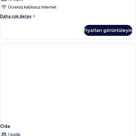
Ücretsiz kablosuz internet
Oda
Daha çok detay
hakkında
daha
Fiyatları görüntüleyin
fazla
detay
Oda
1 kişilik