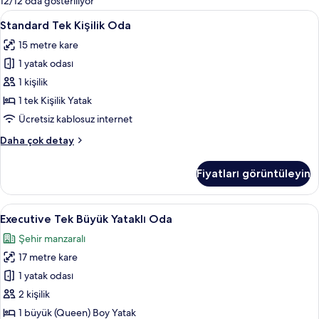
12/12 oda gösteriliyor
filtreler
Standard
Standard Tek Kişilik Oda | Masa, ses ya
12
Standard Tek Kişilik Oda
Tek
15 metre kare
Kişilik
1 yatak odası
Oda
için
1 kişilik
tüm
1 tek Kişilik Yatak
fotoğrafları
Ücretsiz kablosuz internet
görün
Standard
Daha çok detay
Tek
Kişilik
Fiyatları görüntüleyin
Oda
hakkında
daha
Executive
Masa, ses yalıtımı, ücretsiz beşik/çocu
13
fazla
Executive Tek Büyük Yataklı Oda
Tek
detay
Şehir manzaralı
Büyük
17 metre kare
Yataklı
Oda
1 yatak odası
için
2 kişilik
tüm
1 büyük (Queen) Boy Yatak