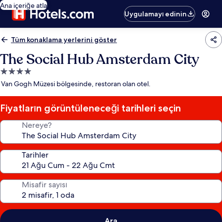
Ana içeriğe atla
Uygulamayı edinin
Tüm konaklama yerlerini göster
The Social Hub Amsterdam City
4.0
yıldızlı
Van Gogh Müzesi bölgesinde, restoran olan otel.
konaklama
yeri
Fiyatların görüntüleneceği tarihleri seçin
Nereye?
Tarihler
Misafir sayısı
Ara