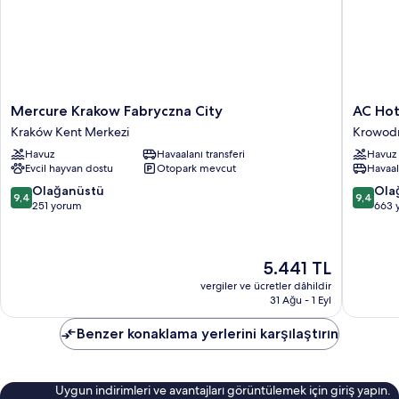
fazla
detay
Mercure
AC
Mercure Krakow Fabryczna City
AC Hot
Krakow
Hotel
Kraków Kent Merkezi
Krowod
Fabryczna
by
Havuz
Havaalanı transferi
Havuz
City
Marriott
Evcil hayvan dostu
Otopark mevcut
Havaal
Kraków
Krakow
Kent
Krowodr
10
10
Olağanüstü
Ola
9,4
9,4
Merkezi
üzerinden
üzerind
251 yorum
663 
9.4,
9.4,
Olağanüstü,
Olağanü
251
663
Güncel
5.441 TL
yorum
yorum
fiyat:
vergiler ve ücretler dâhildir
5.441 TL
31 Ağu - 1 Eyl
Benzer konaklama yerlerini karşılaştırın
Uygun indirimleri ve avantajları görüntülemek için giriş yapın.