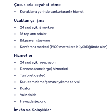
Çocuklarla seyahat etme
Konaklama yerinde cankurtaranlık hizmeti
Uzaktan çalışma
24 saat açık iş merkezi
16 toplantı odaları
Bilgisayar istasyonu
Konferans merkezi (1900 metrekare büyüklüğünde alan)
Hizmetler
24 saat açık resepsiyon
Danışma (concierge) hizmetleri
Tur/bilet desteği
Kuru temizleme/çamaşır yıkama servisi
Kuaför
Valiz dolabı
Havuzda şezlong
İmkân ve Kolaylıklar