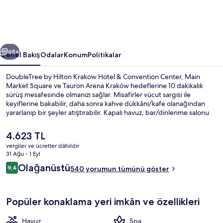
&
Convention
Center
ceki
Sonraki
için
65+
Genel Bakış
Odalar
Konum
Politikalar
fotoğraf
DoubleTree by Hilton Krakow Hotel & Convention Center, Main
galerisi
Market Square ve Tauron Arena Kraków hedeflerine 10 dakikalık
sürüş mesafesinde olmanızı sağlar. Misafirler vücut sargısı ile
keyiflerine bakabilir, daha sonra kahve dükkânı/kafe olanağından
yararlanıp bir şeyler atıştırabilir. Kapalı havuz, bar/dinlenme salonu
ve 24 saat açık spor salonu diğer öne çıkan özelliklerdir.
Şu
4.623 TL
anki
vergiler ve ücretler dâhildir
fiyat
31 Ağu - 1 Eyl
Kapalı yüzme havuzu, 6 ve 22 saatleri 
4.623 TL
Yorumlar
Olağanüstü
9,4
540 yorumun tümünü göster
9,4/10
Popüler konaklama yeri imkân ve özellikleri
Havuz
Spa