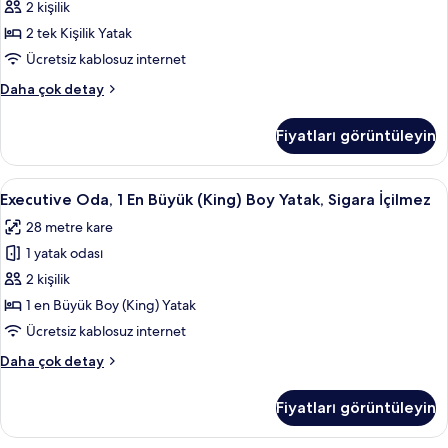
Yatak,
2 kişilik
fazla
Sigara
detay
2 tek Kişilik Yatak
İçilmez
Ücretsiz kablosuz internet
(Guest)
Oda,
Daha çok detay
için
2
tüm
Tek
Fiyatları görüntüleyin
Kişilik
fotoğrafları
Yatak,
görün
Sigara
Executive
Odada kasa, dizüstü bilgisayar çalışma
6
İçilmez
Executive Oda, 1 En Büyük (King) Boy Yatak, Sigara İçilmez
Oda,
(Guest)
28 metre kare
hakkında
1
daha
1 yatak odası
En
fazla
Büyük
2 kişilik
detay
(King)
1 en Büyük Boy (King) Yatak
Boy
Ücretsiz kablosuz internet
Yatak,
Executive
Daha çok detay
Sigara
Oda,
İçilmez
1
Fiyatları görüntüleyin
En
için
Büyük
tüm