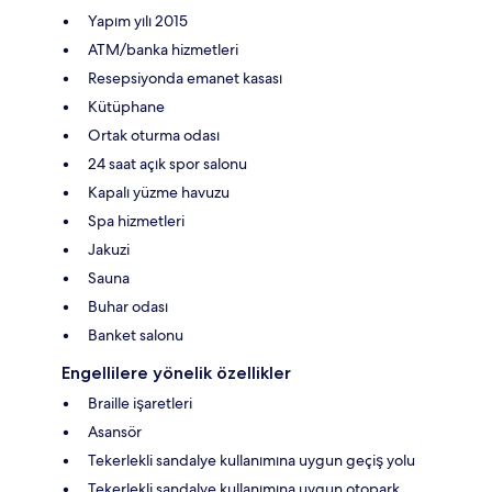
Yapım yılı 2015
ATM/banka hizmetleri
Resepsiyonda emanet kasası
Kütüphane
Ortak oturma odası
24 saat açık spor salonu
Kapalı yüzme havuzu
Spa hizmetleri
Jakuzi
Sauna
Buhar odası
Banket salonu
Engellilere yönelik özellikler
Braille işaretleri
Asansör
Tekerlekli sandalye kullanımına uygun geçiş yolu
Tekerlekli sandalye kullanımına uygun otopark