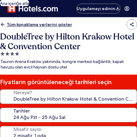
Ana içeriğe atla
Uygulamayı edinin
Tüm konaklama yerlerini göster
DoubleTree by Hilton Krakow Hotel
& Convention Center
4.0
yıldızlı
Tauron Arena Kraków yakınında, kongre merkezi bağlantılı, kapalı
konaklama
havuzu olan evcil hayvan dostu otel
yeri
Fiyatların görüntüleneceği tarihleri seçin
Nereye?
Tarihler
Misafir sayısı