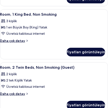
Büyük
için
(King)
tüm
Boy
Room,
Odada kasa, dizüstü bilgisayar çalışma
fotoğrafları
4
Yatak,
Room, 1 King Bed, Non Smoking
1
Engellilere
görün
3 kişilik
Uygun,
King
Sigara
1 en Büyük Boy (King) Yatak
Bed,
İçilmez
Non
Ücretsiz kablosuz internet
hakkında
Smoking
daha
Room,
Daha çok detay
fazla
için
1
detay
King
tüm
Fiyatları görüntüleyin
Bed,
fotoğrafları
Non
görün
Smoking
Room,
Odada kasa, dizüstü bilgisayar çalışma
3
hakkında
Room, 2 Twin Beds, Non Smoking (Guest)
2
daha
2 kişilik
fazla
Twin
detay
2 tek Kişilik Yatak
Beds,
Non
Ücretsiz kablosuz internet
Smoking
Room,
Daha çok detay
(Guest)
2
Twin
için
Fiyatları görüntüleyin
Beds,