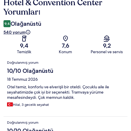
Hotel & Convention Center
Yorumları
Olağanüstü
9,4
540 yorum
9,4
7,6
9,2
Temizlik
Konum
Personel ve servis
Yorumlar
Doğrulanmış yorum
10/10 Olağanüstü
18 Temmuz 2026
Otel temiz, konforlu ve elverişli bir oteldi. Çocuklu aile ile
seyahatimizde çok iyi bir seçenekti. Tramvaya yürüme
mesafesindeydi. Çok memnun kaldık.
Hilal, 3 gecelik seyahat
Doğrulanmış yorum
10/10 Olağanüstü