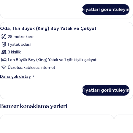
Oda,
tüm
1
Fiyatları görüntüleyin
En
fotoğrafları
Büyük
görün
(King)
Oda,
Odada kasa, dizüstü bilgisayar çalışma
4
Boy
Oda, 1 En Büyük (King) Boy Yatak ve Çekyat
1
Yatak
28 metre kare
hakkında
En
daha
1 yatak odası
Büyük
fazla
(King)
3 kişilik
detay
Boy
1 en Büyük Boy (King) Yatak ve 1 çift kişilik çekyat
Yatak
Ücretsiz kablosuz internet
ve
Oda,
Daha çok detay
Çekyat
1
için
En
Fiyatları görüntüleyin
Büyük
tüm
(King)
fotoğrafları
Boy
Benzer konaklama yerleri
görün
Yatak
ve
Mercure Krakow Fabryczna City
AC Hotel
Çekyat
hakkında
daha