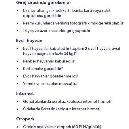
Giriş sırasında gerekenler
Ek masraflar için kredi kartı, banka kartı veya nakit
depozitosu gereklidir
Resmi kurumlarca verilmiş fotoğraflı kimlik gerekli olabilir
18 yaş ve üzeri misafirler giriş yapabilir.
Evcil hayvan
Evcil hayvanlar kabul edilir (toplam 2 evcil hayvan, evcil
hayvan başına en fazla 34 kg)*
Rehber hayvanlar kabul edilir
Kısıtlamalar geçerlidir*
Evcil hayvanlar gözetlenmelidir
Yemek ve su kapları mevcuttur
İnternet
Genel alanlarda ücretsiz kablosuz internet hizmeti
Odalarda ücretsiz kablosuz internet hizmeti
Otopark
Otelde açık valesiz otopark (60 PLN/günlük)