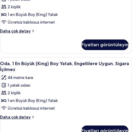
En
Büyük
2 kişilik
(King)
1 en Büyük Boy (King) Yatak
Boy
Ücretsiz kablosuz internet
Yatak,
Presidential
Daha çok detay
Sigara
Süit,
İçilmez
1
Fiyatları görüntüleyin
En
için
Büyük
tüm
(King)
Oda,
Oda, 1 En Büyük (King) Boy Yatak, Enge
fotoğrafları
6
Boy
Oda, 1 En Büyük (King) Boy Yatak, Engellilere Uygun, Sigara
1
görün
Yatak,
İçilmez
Sigara
En
44 metre kare
İçilmez
Büyük
hakkında
1 yatak odası
(King)
daha
2 kişilik
Boy
fazla
detay
Yatak,
1 en Büyük Boy (King) Yatak
Engellilere
Ücretsiz kablosuz internet
Uygun,
Oda,
Daha çok detay
Sigara
1
İçilmez
En
Fiyatları görüntüleyin