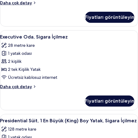
Süit,
Daha çok detay
fotoğrafları
1
görün
Yatak
Fiyatları görüntüleyin
Odası,
Sigara
İçilmez
Executive
Odada kasa, dizüstü bilgisayar çalışma
5
hakkında
Executive Oda, Sigara İçilmez
Oda,
daha
28 metre kare
fazla
Sigara
detay
1 yatak odası
İçilmez
için
2 kişilik
tüm
2 tek Kişilik Yatak
fotoğrafları
Ücretsiz kablosuz internet
görün
Executive
Daha çok detay
Oda,
Sigara
Fiyatları görüntüleyin
İçilmez
hakkında
daha
Presidential
Presidential Süit, 1 En Büyük (King) Bo
4
fazla
Presidential Süit, 1 En Büyük (King) Boy Yatak, Sigara İçilmez
Süit,
detay
128 metre kare
1
1 yatak odası