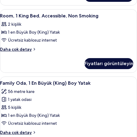
tüm
Non
fotoğrafları
Smoking
Room,
Odada kasa, dizüstü bilgisayar çalışma
9
görün
(Guest)
Room, 1 King Bed, Accessible, Non Smoking
1
hakkında
2 kişilik
daha
King
fazla
1 en Büyük Boy (King) Yatak
Bed,
detay
Accessible,
Ücretsiz kablosuz internet
Non
Room,
Daha çok detay
Smoking
1
King
için
Fiyatları görüntüleyin
Bed,
tüm
Accessible,
fotoğrafları
Non
Family
Odada kasa, dizüstü bilgisayar çalışma
6
görün
Smoking
Family Oda, 1 En Büyük (King) Boy Yatak
Oda,
hakkında
56 metre kare
daha
1
fazla
1 yatak odası
En
detay
Büyük
5 kişilik
(King)
1 en Büyük Boy (King) Yatak
Boy
Ücretsiz kablosuz internet
Yatak
Family
Daha çok detay
için