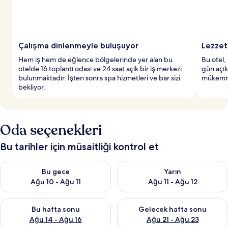
Çalışma dinlenmeyle buluşuyor
Lezzet
Hem iş hem de eğlence bölgelerinde yer alan bu
Bu otel,
otelde 16 toplantı odası ve 24 saat açık bir iş merkezi
gün açık
bulunmaktadır. İşten sonra spa hizmetleri ve bar sizi
mükemme
bekliyor.
Oda seçenekleri
Bu tarihler için müsaitliği kontrol et
Bu gece için müsaitliği kontrol et Ağu 10 - Ağu 11
Yarın için müsaitliği kontrol et
Bu gece
Yarın
Ağu 10 - Ağu 11
Ağu 11 - Ağu 12
Bu hafta sonu için müsaitliği kontrol et Ağu 14 - Ağu 16
Önümüzdeki hafta sonu için mü
Bu hafta sonu
Gelecek hafta sonu
Ağu 14 - Ağu 16
Ağu 21 - Ağu 23