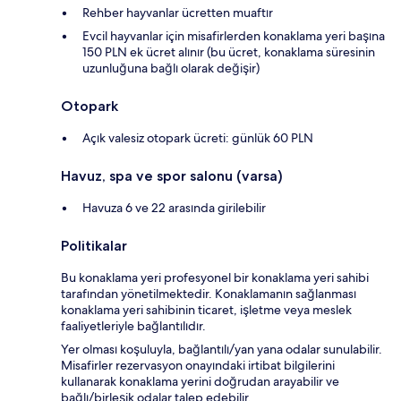
Rehber hayvanlar ücretten muaftır
Evcil hayvanlar için misafirlerden konaklama yeri başına
150 PLN ek ücret alınır (bu ücret, konaklama süresinin
uzunluğuna bağlı olarak değişir)
Otopark
Açık valesiz otopark ücreti: günlük 60 PLN
Havuz, spa ve spor salonu (varsa)
Havuza 6 ve 22 arasında girilebilir
Politikalar
Bu konaklama yeri profesyonel bir konaklama yeri sahibi
tarafından yönetilmektedir. Konaklamanın sağlanması
konaklama yeri sahibinin ticaret, işletme veya meslek
faaliyetleriyle bağlantılıdır.
Yer olması koşuluyla, bağlantılı/yan yana odalar sunulabilir.
Misafirler rezervasyon onayındaki irtibat bilgilerini
kullanarak konaklama yerini doğrudan arayabilir ve
bağlı/birleşik odalar talep edebilir.