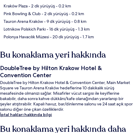
Kraków Plaza
- 2 dk yürüyüş
- 0.2 km
Pink Bowling & Club
- 2 dk yürüyüş
- 0.2 km
Tauron Arena Kraków
- 9 dk yürüyüş
- 0.8 km
Lotnikow Polskich Parkı
- 16 dk yürüyüş
- 1.3 km
Polonya Havacılık Müzesi
- 20 dk yürüyüş
- 1.7 km
Bu konaklama yeri hakkında
DoubleTree by Hilton Krakow Hotel &
Convention Center
DoubleTree by Hilton Krakow Hotel & Convention Center, Main Market
Square ve Tauron Arena Kraków hedeflerine 10 dakikalık sürüş
mesafesinde olmanızı sağlar. Misafirler vücut sargısı ile keyiflerine
bakabilir, daha sonra kahve dükkânı/kafe olanağından yararlanıp bir
şeyler atıştırabilir. Kapalı havuz, bar/dinlenme salonu ve 24 saat açık spor
salonu diğer öne çıkan özelliklerdir.
İptal hakları hakkında bilgi
Bu konaklama yeri hakkında daha