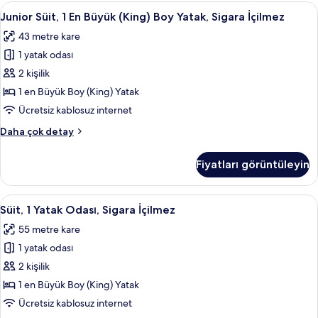
(King)
Junior
Junior Süit, 1 En Büyük (King) Boy Yata
fotoğrafları
4
Boy
Junior Süit, 1 En Büyük (King) Boy Yatak, Sigara İçilmez
Süit,
görün
Yatak,
43 metre kare
Sigara
1
İçilmez
1 yatak odası
En
hakkında
Büyük
2 kişilik
daha
(King)
fazla
1 en Büyük Boy (King) Yatak
detay
Boy
Ücretsiz kablosuz internet
Yatak,
Junior
Daha çok detay
Sigara
Süit,
İçilmez
1
Fiyatları görüntüleyin
En
için
Büyük
tüm
(King)
Süit,
Süit, 1 Yatak Odası, Sigara İçilmez | O
fotoğrafları
5
Boy
Süit, 1 Yatak Odası, Sigara İçilmez
1
görün
Yatak,
55 metre kare
Sigara
Yatak
İçilmez
1 yatak odası
Odası,
hakkında
Sigara
2 kişilik
daha
İçilmez
fazla
1 en Büyük Boy (King) Yatak
detay
için
Ücretsiz kablosuz internet
tüm