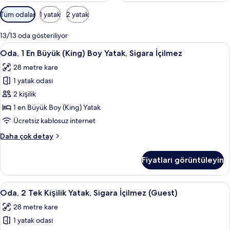
Odalar
Tüm odalar
1 yatak
2 yatak
için
mevcut
13/13 oda gösteriliyor
filtreler
Oda,
Odada kasa, dizüstü bilgisayar çalışma
6
Oda, 1 En Büyük (King) Boy Yatak, Sigara İçilmez
1
28 metre kare
En
1 yatak odası
Büyük
(King)
2 kişilik
Boy
1 en Büyük Boy (King) Yatak
Yatak,
Ücretsiz kablosuz internet
Sigara
Oda,
Daha çok detay
İçilmez
1
için
En
Fiyatları görüntüleyin
Büyük
tüm
(King)
fotoğrafları
Boy
Oda,
Odada kasa, dizüstü bilgisayar çalışma
görün
5
Yatak,
Oda, 2 Tek Kişilik Yatak, Sigara İçilmez (Guest)
2
Sigara
28 metre kare
İçilmez
Tek
hakkında
1 yatak odası
Kişilik
daha