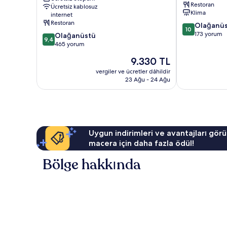
Restoran
Ücretsiz kablosuz
Klima
internet
Restoran
10
Olağanü
10
üzerinden
173 yorum
10
Olağanüstü
9,4
10.0,
üzerinden
465 yorum
Olağanüstü,
9.4,
Güncel
9.330 TL
173
Olağanüstü,
fiyat:
yorum
465
vergiler ve ücretler dâhildir
9.330 TL
23 Ağu - 24 Ağu
yorum
Uygun indirimleri ve avantajları görü
macera için daha fazla ödül!
Bölge hakkında