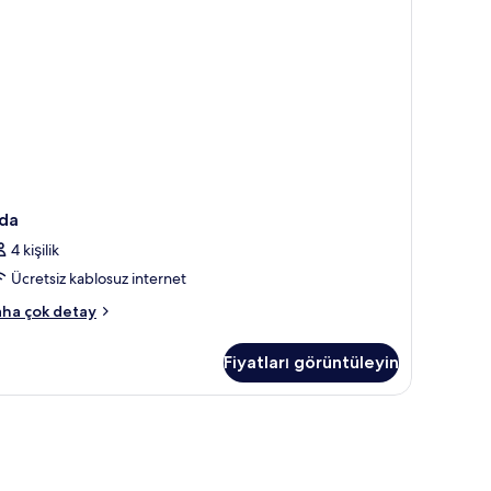
da
4 kişilik
Ücretsiz kablosuz internet
da
ha çok detay
kkında
ha
Fiyatları görüntüleyin
zla
tay