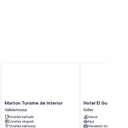
Marton Turisme de Interior
Hotel El Guía
Marton
Hotel
Marton Turisme de Interior
Hotel El Guía
Turisme
El
Valldemossa
Sóller
de
Guía
Ücretsiz kahvaltı
Havuz
Interior
Sóller
Ücretsiz otopark
Spa
Valldemossa
Ücretsiz kablosuz
Havaalanı transferi