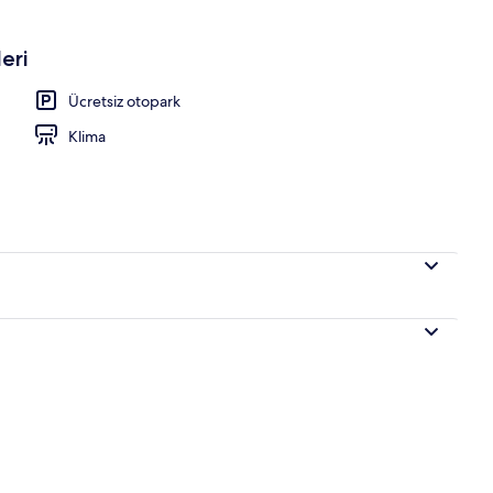
eri
avuzu, havuz şemsiyeleri, şezlonglar
Ücretsiz otopark
Klima