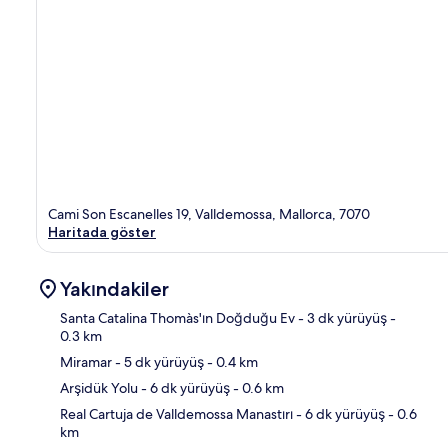
Cami Son Escanelles 19, Valldemossa, Mallorca, 7070
Haritada göster
Yakındakiler
Santa Catalina Thomàs'ın Doğduğu Ev
- 3 dk yürüyüş
-
0.3 km
Miramar
- 5 dk yürüyüş
- 0.4 km
Hari
Arşidük Yolu
- 6 dk yürüyüş
- 0.6 km
Real Cartuja de Valldemossa Manastırı
- 6 dk yürüyüş
- 0.6
km