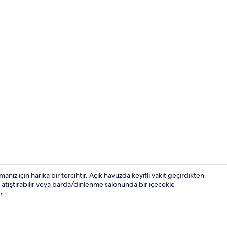
Kaliteli yata
nız için harika bir tercihtir. Açık havuzda keyifli vakit geçirdikten
atıştırabilir veya barda/dinlenme salonunda bir içecekle
r.
Bahçe