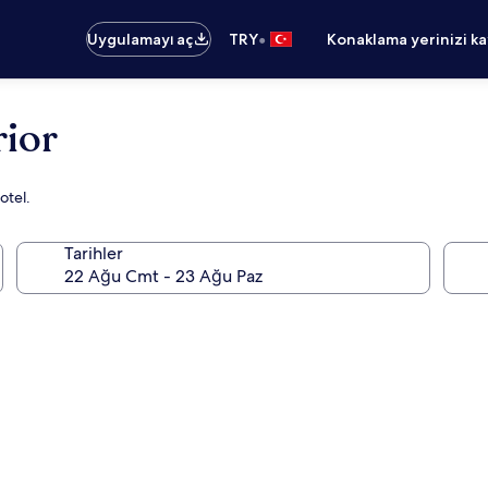
•
Uygulamayı aç
TRY
Konaklama yerinizi k
rior
otel.
Tarihler