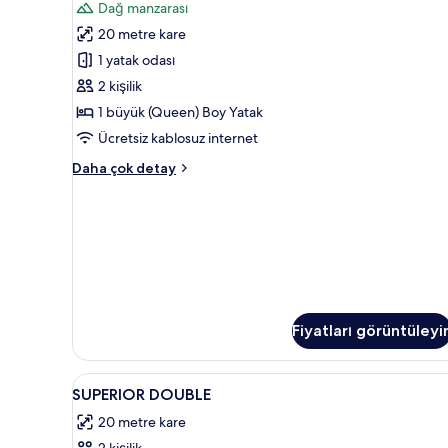
Dağ manzarası
Büyük
20 metre kare
Yataklı
Oda
1 yatak odası
için
2 kişilik
tüm
1 büyük (Queen) Boy Yatak
fotoğrafları
Ücretsiz kablosuz internet
görün
Comfort
Daha çok detay
Tek
Büyük
Yataklı
Oda
hakkında
daha
fazla
detay
Fiyatları görüntüleyi
SUPERIOR
Kaliteli yatak takımı, minibar, 
14
SUPERIOR DOUBLE
DOUBLE
20 metre kare
için