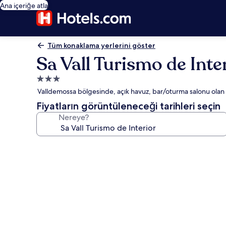
Ana içeriğe atla
Tüm konaklama yerlerini göster
Sa Vall Turismo de Inte
3.0
yıldızlı
Valldemossa bölgesinde, açık havuz, bar/oturma salonu olan 
konaklama
Fiyatların görüntüleneceği tarihleri seçin
yeri
Nereye?
Sa
Vall
Turismo
de
Interior
için