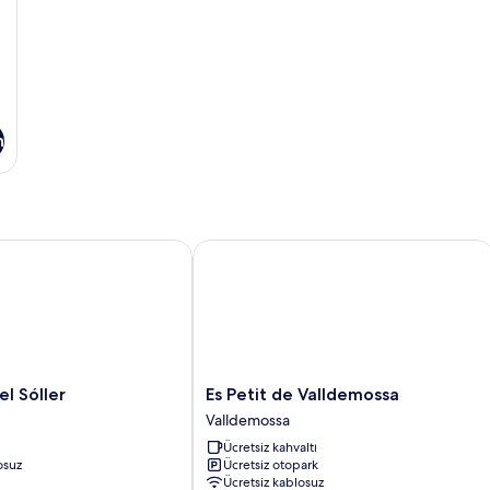
n
Sóller
Es Petit de Valldemossa
Es
el Sóller
Es Petit de Valldemossa
Petit
Valldemossa
de
Ücretsiz kahvaltı
Valldemossa
osuz
Ücretsiz otopark
Valldemossa
Ücretsiz kablosuz