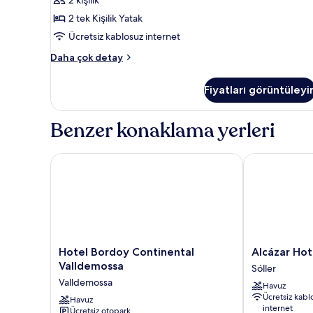
2 kişilik
tüm
fotoğrafları
2 tek Kişilik Yatak
görün
Ücretsiz kablosuz internet
SUPERIOR
Daha çok detay
DOUBLE
hakkında
Fiyatları görüntüleyi
daha
fazla
detay
Benzer konaklama yerleri
Hotel Bordoy Continental Valldemossa
Alcázar Hotel 
Hotel
Alcázar
Hotel Bordoy Continental
Alcázar Hot
Bordoy
Hotel
Valldemossa
Sóller
Continental
Sóller
Valldemossa
Havuz
Valldemossa
Sóller
Ücretsiz kabl
Valldemossa
Havuz
internet
Ücretsiz otopark