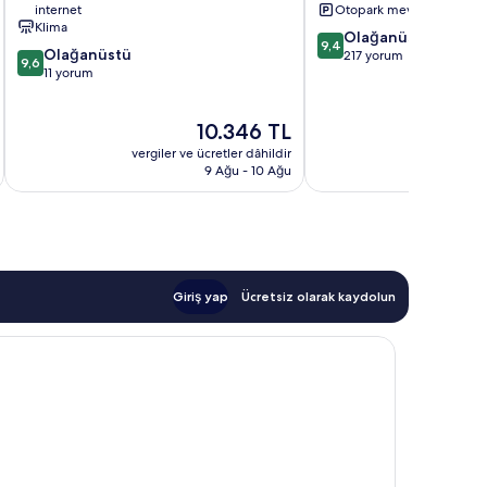
internet
Otopark mevcut
Klima
10
Olağanüstü
9,4
10
Olağanüstü
üzerinden
217 yorum
9,6
üzerinden
11 yorum
9.4,
9.6,
Olağanüstü,
Olağanüstü,
217
Güncel
10.346 TL
11
yorum
fiyat:
yorum
vergiler ve ücretler dâhildir
vergiler v
10.346 TL
9 Ağu - 10 Ağu
Giriş yap
Ücretsiz olarak kaydolun