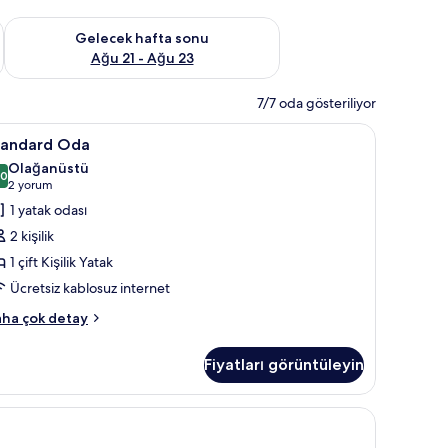
t Ağu 14 - Ağu 16
Önümüzdeki hafta sonu için müsaitliği kontrol et Ağu 21 - Ağ
Gelecek hafta sonu
Ağu 21 - Ağu 23
7/7 oda gösteriliyor
retsiz kablosuz İnternet
tandard
Kaliteli yatak takımı, minibar, masa, ücretsiz k
10
tandard Oda
da
Olağanüstü
in
,0
10,0 / 10
(2
2 yorum
üm
yorum)
1 yatak odası
otoğrafları
2 kişilik
örün
1 çift Kişilik Yatak
Ücretsiz kablosuz internet
andard
ha çok detay
da
kkında
Fiyatları görüntüleyin
ha
zla
tay