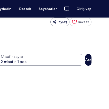
aydedin
Destek
Seyahatler
Giriş yap
Paylaş
Kaydet
Misafir sayısı
Ara