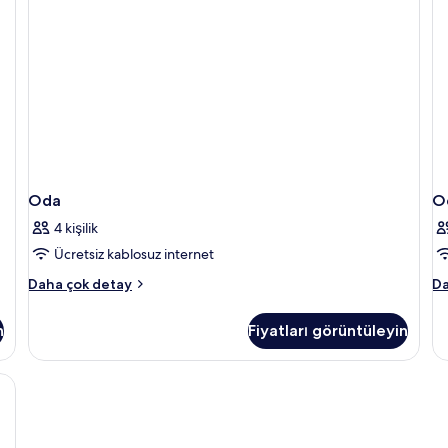
Oda
O
4 kişilik
Ücretsiz kablosuz internet
Oda
O
Daha çok detay
Da
hakkında
ha
daha
da
n
Fiyatları görüntüleyin
fazla
fa
detay
de
masa, ücretsiz kablosuz İnternet