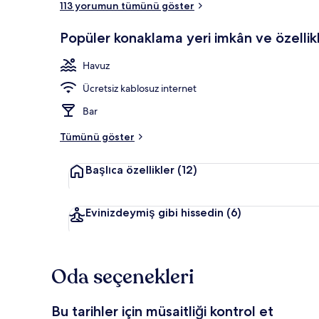
113 yorumun tümünü göster
Popüler konaklama yeri imkân ve özellikl
Açık yüzme h
Havuz
Ücretsiz kablosuz internet
Bar
Tümünü göster
Başlıca özellikler
(12)
Evinizdeymiş gibi hissedin
(6)
Oda seçenekleri
Bu tarihler için müsaitliği kontrol et