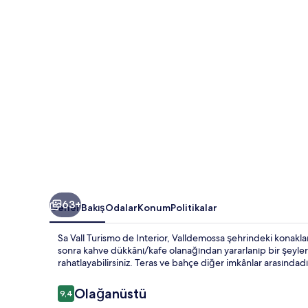
fotoğraf
galerisi
63+
Genel Bakış
Odalar
Konum
Politikalar
Sa Vall Turismo de Interior, Valldemossa şehrindeki konaklama
sonra kahve dükkânı/kafe olanağından yararlanıp bir şeyler 
rahatlayabilirsiniz. Teras ve bahçe diğer imkânlar arasındadı
Yorumlar
Olağanüstü
9,4
9,4/10