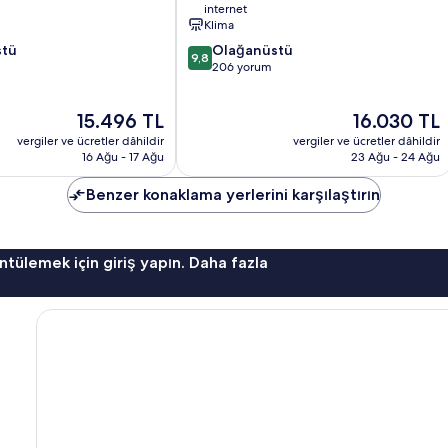
internet
Klima
10
stü
Olağanüstü
9,8
üzerinden
206 yorum
9.8,
Olağanüstü,
Güncel
Güncel
15.496 TL
16.030 TL
206
fiyat:
fiyat:
yorum
vergiler ve ücretler dâhildir
vergiler ve ücretler dâhildir
15.496 TL
16.030 TL
16 Ağu - 17 Ağu
23 Ağu - 24 Ağu
Benzer konaklama yerlerini karşılaştırın
ntülemek için giriş yapın. Daha fazla