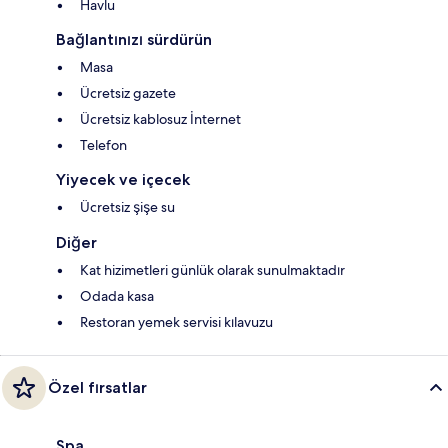
Havlu
Bağlantınızı sürdürün
Masa
Ücretsiz gazete
Ücretsiz kablosuz İnternet
Telefon
Yiyecek ve içecek
Ücretsiz şişe su
Diğer
Kat hizimetleri günlük olarak sunulmaktadır
Odada kasa
Restoran yemek servisi kılavuzu
Özel fırsatlar
Spa