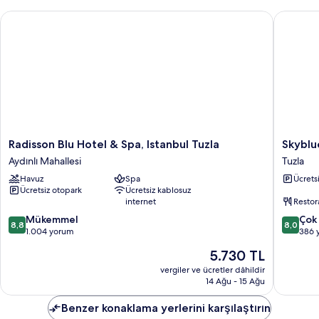
Radisson Blu Hotel & Spa, Istanbul Tuzla
Skyblue 
Radisson
Skyblue
Radisson Blu Hotel & Spa, Istanbul Tuzla
Skyblu
Blu
İstanbul
Aydınlı Mahallesi
Tuzla
Hotel
Hotel
Havuz
Spa
Ücrets
&
Tuzla
Ücretsiz otopark
Ücretsiz kablosuz
Spa,
internet
Restor
Istanbul
10
10
Tuzla
Mükemmel
Çok 
8,8
8,0
üzerinden
üzerind
Aydınlı
1.004 yorum
386 
8.8,
8.0,
Mahallesi
Güncel
5.730 TL
Mükemmel,
Çok
fiyat:
1.004
İyi,
vergiler ve ücretler dâhildir
5.730 TL
14 Ağu - 15 Ağu
yorum
386
yorum
Benzer konaklama yerlerini karşılaştırın