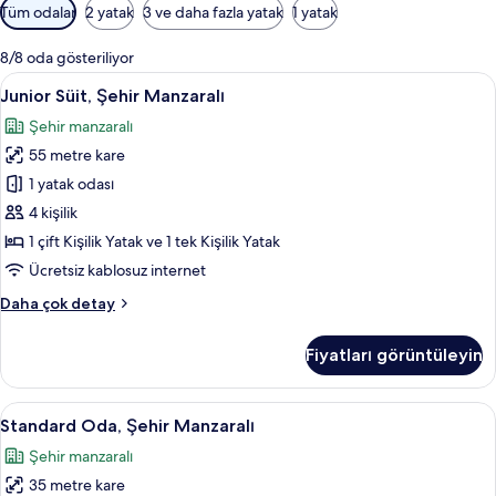
Odalar
Tüm odalar
2 yatak
3 ve daha fazla yatak
1 yatak
için
mevcut
8/8 oda gösteriliyor
filtreler
Junior
Junior Süit, Şehir Manzaralı | Mısır pa
5
Junior Süit, Şehir Manzaralı
Süit,
Şehir manzaralı
Şehir
55 metre kare
Manzaralı
için
1 yatak odası
tüm
4 kişilik
fotoğrafları
1 çift Kişilik Yatak ve 1 tek Kişilik Yatak
görün
Ücretsiz kablosuz internet
Junior
Daha çok detay
Süit,
Şehir
Fiyatları görüntüleyin
Manzaralı
hakkında
daha
Standard
Standard Oda, Şehir Manzaralı | Mısır 
5
fazla
Standard Oda, Şehir Manzaralı
Oda,
detay
Şehir manzaralı
Şehir
35 metre kare
Manzaralı