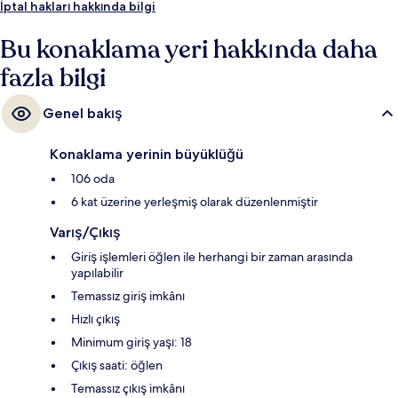
İptal hakları hakkında bilgi
Bu konaklama yeri hakkında daha
fazla bilgi
Genel bakış
Konaklama yerinin büyüklüğü
106 oda
6 kat üzerine yerleşmiş olarak düzenlenmiştir
Varış/Çıkış
Giriş işlemleri öğlen ile herhangi bir zaman arasında
yapılabilir
Temassız giriş imkânı
Hızlı çıkış
Minimum giriş yaşı: 18
Çıkış saati: öğlen
Temassız çıkış imkânı