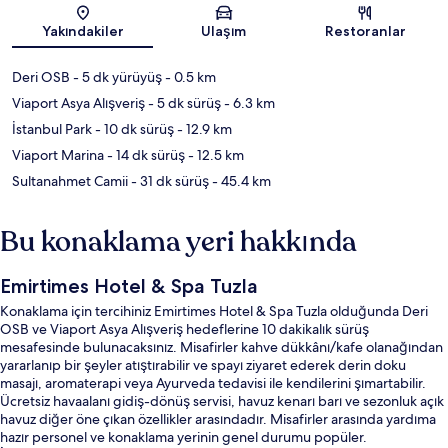
Harita
Yakındakiler
Ulaşım
Restoranlar
Deri OSB
- 5 dk yürüyüş
- 0.5 km
Viaport Asya Alışveriş
- 5 dk sürüş
- 6.3 km
İstanbul Park
- 10 dk sürüş
- 12.9 km
Viaport Marina
- 14 dk sürüş
- 12.5 km
Sultanahmet Camii
- 31 dk sürüş
- 45.4 km
Bu konaklama yeri hakkında
Emirtimes Hotel & Spa Tuzla
Konaklama için tercihiniz Emirtimes Hotel & Spa Tuzla olduğunda Deri
OSB ve Viaport Asya Alışveriş hedeflerine 10 dakikalık sürüş
mesafesinde bulunacaksınız. Misafirler kahve dükkânı/kafe olanağından
yararlanıp bir şeyler atıştırabilir ve spayı ziyaret ederek derin doku
masajı, aromaterapi veya Ayurveda tedavisi ile kendilerini şımartabilir.
Ücretsiz havaalanı gidiş-dönüş servisi, havuz kenarı barı ve sezonluk açık
havuz diğer öne çıkan özellikler arasındadır. Misafirler arasında yardıma
hazır personel ve konaklama yerinin genel durumu popüler.