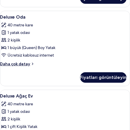
daha
fazla
detay
Deluxe
Deluxe Oda | Mısır pamuklu çarşaf takım
6
Deluxe Oda
Oda
40 metre kare
için
1 yatak odası
tüm
fotoğrafları
2 kişilik
görün
1 büyük (Queen) Boy Yatak
Ücretsiz kablosuz internet
Deluxe
Daha çok detay
Oda
hakkında
Fiyatları görüntüleyin
daha
fazla
detay
Deluxe
Deluxe Ağaç Ev | Mısır pamuklu çarşaf t
5
Deluxe Ağaç Ev
Ağaç
40 metre kare
Ev
1 yatak odası
için
tüm
2 kişilik
fotoğrafları
1 çift Kişilik Yatak