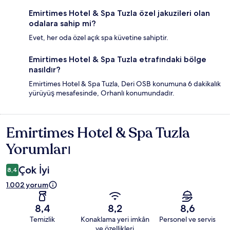
Emirtimes Hotel & Spa Tuzla özel jakuzileri olan
odalara sahip mi?
Evet, her oda özel açık spa küvetine sahiptir.
Emirtimes Hotel & Spa Tuzla etrafındaki bölge
nasıldır?
Emirtimes Hotel & Spa Tuzla, Deri OSB konumuna 6 dakikalık
yürüyüş mesafesinde, Orhanlı konumundadır.
Emirtimes Hotel & Spa Tuzla
Yorumlar
Yorumları
Çok İyi
8,4
1.002 yorum
8,4
8,2
8,6
Temizlik
Konaklama yeri imkân
Personel ve servis
ve özellikleri