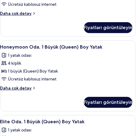
görün
Ücretsiz kablosuz internet
Deluxe
Daha çok detay
Ağaç
Ev
Fiyatları görüntüleyin
hakkında
daha
fazla
Honeymoon
Honeymoon Oda, 1 Büyük (Queen) Boy Ya
4
detay
Honeymoon Oda, 1 Büyük (Queen) Boy Yatak
Oda,
1 yatak odası
1
4 kişilik
Büyük
(Queen)
1 büyük (Queen) Boy Yatak
Boy
Ücretsiz kablosuz internet
Yatak
Honeymoon
Daha çok detay
için
Oda,
tüm
1
Fiyatları görüntüleyin
Büyük
fotoğrafları
(Queen)
görün
Boy
Elite
Elite Oda, 1 Büyük (Queen) Boy Yatak | 
4
Yatak
Elite Oda, 1 Büyük (Queen) Boy Yatak
Oda,
hakkında
1 yatak odası
daha
1