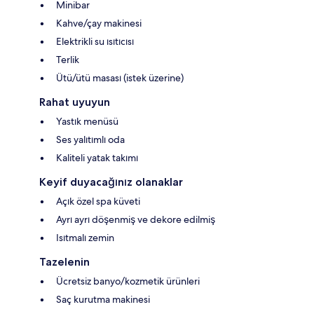
Minibar
Kahve/çay makinesi
Elektrikli su ısıtıcısı
Terlik
Ütü/ütü masası (istek üzerine)
Rahat uyuyun
Yastık menüsü
Ses yalıtımlı oda
Kaliteli yatak takımı
Keyif duyacağınız olanaklar
Açık özel spa küveti
Ayrı ayrı döşenmiş ve dekore edilmiş
Isıtmalı zemin
Tazelenin
Ücretsiz banyo/kozmetik ürünleri
Saç kurutma makinesi