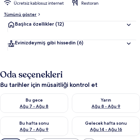
Ücretsiz kablosuz internet
Restoran
Tümünü göster
Başlıca özellikler
(12)
Evinizdeymiş gibi hissedin
(6)
Oda seçenekleri
Bu tarihler için müsaitliği kontrol et
Bu gece için müsaitliği kontrol et Ağu 7 - Ağu 8
Yarın için müsaitliği kontrol e
Bu gece
Yarın
Ağu 7 - Ağu 8
Ağu 8 - Ağu 9
Bu hafta sonu için müsaitliği kontrol et Ağu 7 - Ağu 9
Önümüzdeki hafta sonu için müs
Bu hafta sonu
Gelecek hafta sonu
Ağu 7 - Ağu 9
Ağu 14 - Ağu 16