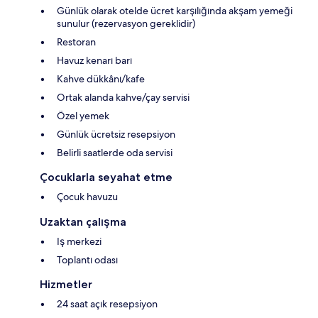
Günlük olarak otelde ücret karşılığında akşam yemeği
sunulur (rezervasyon gereklidir)
Restoran
Havuz kenarı barı
Kahve dükkânı/kafe
Ortak alanda kahve/çay servisi
Özel yemek
Günlük ücretsiz resepsiyon
Belirli saatlerde oda servisi
Çocuklarla seyahat etme
Çocuk havuzu
Uzaktan çalışma
Iş merkezi
Toplantı odası
Hizmetler
24 saat açık resepsiyon