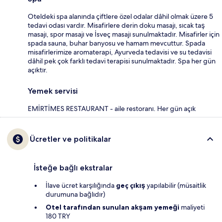
Oteldeki spa alanında çiftlere özel odalar dâhil olmak üzere 5
tedavi odası vardır. Misafirlere derin doku masajı, sıcak taş
masajı, spor masajı ve İsveç masajı sunulmaktadır. Misafirler için
spada sauna, buhar banyosu ve hamam mevcuttur. Spada
misafirlerimize aromaterapi, Ayurveda tedavisi ve su tedavisi
dâhil pek çok farklı tedavi terapisi sunulmaktadır. Spa her gün
açıktır.
Yemek servisi
EMİRTİMES RESTAURANT - aile restoranı. Her gün açık
Ücretler ve politikalar
İsteğe bağlı ekstralar
İlave ücret karşılığında
geç çıkış
yapılabilir (müsaitlik
durumuna bağlıdır)
Otel tarafından sunulan akşam yemeği
maliyeti
180 TRY