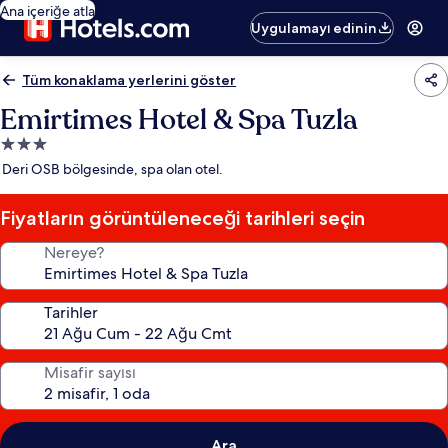
Ana içeriğe atla
Uygulamayı edinin
Tüm konaklama yerlerini göster
Emirtimes Hotel & Spa Tuzla
3.0
yıldızlı
Deri OSB bölgesinde, spa olan otel.
konaklama
yeri
Fiyatların görüntüleneceği tarihleri seçin
Nereye?
Tarihler
Misafir sayısı
Ara