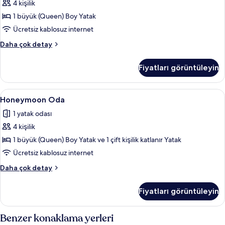
fazla
4 kişilik
Büyük
detay
(Queen)
1 büyük (Queen) Boy Yatak
Boy
Ücretsiz kablosuz internet
Yatak
Elite
Daha çok detay
için
Oda,
tüm
1
Fiyatları görüntüleyin
Büyük
fotoğrafları
(Queen)
görün
Boy
Honeymoon
Honeymoon Oda | Mısır pamuklu çarşaf 
3
Yatak
Honeymoon Oda
Oda
hakkında
1 yatak odası
daha
için
fazla
4 kişilik
tüm
detay
fotoğrafları
1 büyük (Queen) Boy Yatak ve 1 çift kişilik katlanır Yatak
görün
Ücretsiz kablosuz internet
Honeymoon
Daha çok detay
Oda
hakkında
Fiyatları görüntüleyin
daha
fazla
detay
Benzer konaklama yerleri