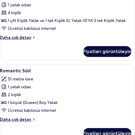
için
1 yatak odası
tüm
4 kişilik
fotoğrafları
1 çift Kişilik Yatak ve 1 tek Kişilik XL Yatak VEYA 3 tek Kişilik Yatak
görün
Ücretsiz kablosuz internet
Standard
Daha çok detay
Oda,
Şehir
Fiyatları görüntüleyin
Manzaralı
hakkında
daha
Romantic
Romantic Süit | Mısır pamuklu çarşaf ta
7
fazla
Romantic Süit
Süit
detay
51 metre kare
için
1 yatak odası
tüm
fotoğrafları
2 kişilik
görün
1 büyük (Queen) Boy Yatak
Ücretsiz kablosuz internet
Romantic
Daha çok detay
Süit
hakkında
Fiyatları görüntüleyin