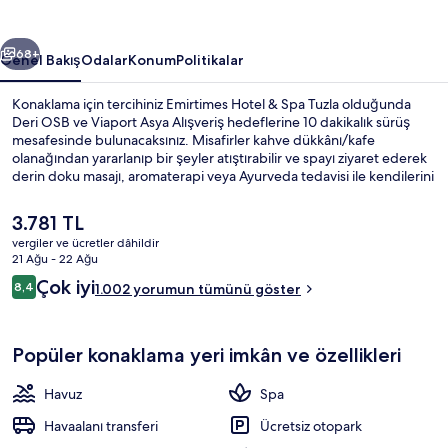
fotoğraf
galerisi
ceki
Sonraki
68+
Genel Bakış
Odalar
Konum
Politikalar
Konaklama için tercihiniz Emirtimes Hotel & Spa Tuzla olduğunda
Deri OSB ve Viaport Asya Alışveriş hedeflerine 10 dakikalık sürüş
mesafesinde bulunacaksınız. Misafirler kahve dükkânı/kafe
olanağından yararlanıp bir şeyler atıştırabilir ve spayı ziyaret ederek
derin doku masajı, aromaterapi veya Ayurveda tedavisi ile kendilerini
şımartabilir. Ücretsiz havaalanı gidiş-dönüş servisi, havuz kenarı barı
ve sezonluk açık havuz diğer öne çıkan özellikler arasındadır.
Şu
3.781 TL
Misafirler arasında yardıma hazır personel ve konaklama yerinin
anki
vergiler ve ücretler dâhildir
genel durumu popüler.
fiyat
21 Ağu - 22 Ağu
Elite Oda, 1 Büyük (Queen) Boy Yatak | 
3.781 TL
Yorumlar
Çok iyi
8,4
1.002 yorumun tümünü göster
8,4/10
Popüler konaklama yeri imkân ve özellikleri
Havuz
Spa
Havaalanı transferi
Ücretsiz otopark