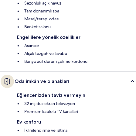
Sezonluk açık havuz
Tam donanımlı spa
Masaj/terapi odası
Banket salonu
Engellilere yönelik özellikler
Asansör
Alçak tezgah ve lavabo
Banyo acil durum çekme kordonu
Oda imkân ve olanakları
Eğlencenizden taviz vermeyin
32 inç düz ekran televizyon
Premium kablolu TV kanalları
Ev konforu
İklimlendirme ve ısıtma