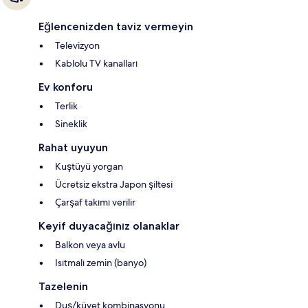
Eğlencenizden taviz vermeyin
Televizyon
Kablolu TV kanalları
Ev konforu
Terlik
Sineklik
Rahat uyuyun
Kuştüyü yorgan
Ücretsiz ekstra Japon şiltesi
Çarşaf takımı verilir
Keyif duyacağınız olanaklar
Balkon veya avlu
Isıtmalı zemin (banyo)
Tazelenin
Duş/küvet kombinasyonu