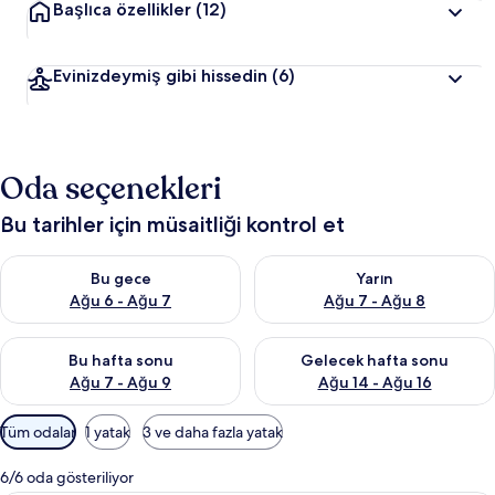
Başlıca özellikler
(12)
Evinizdeymiş gibi hissedin
(6)
Oda seçenekleri
Bu tarihler için müsaitliği kontrol et
Bu gece için müsaitliği kontrol et Ağu 6 - Ağu 7
Yarın için müsaitliği kontrol e
Bu gece
Yarın
Ağu 6 - Ağu 7
Ağu 7 - Ağu 8
Bu hafta sonu için müsaitliği kontrol et Ağu 7 - Ağu 9
Önümüzdeki hafta sonu için müs
Bu hafta sonu
Gelecek hafta sonu
Ağu 7 - Ağu 9
Ağu 14 - Ağu 16
Odalar
Tüm odalar
1 yatak
3 ve daha fazla yatak
için
mevcut
6/6 oda gösteriliyor
filtreler