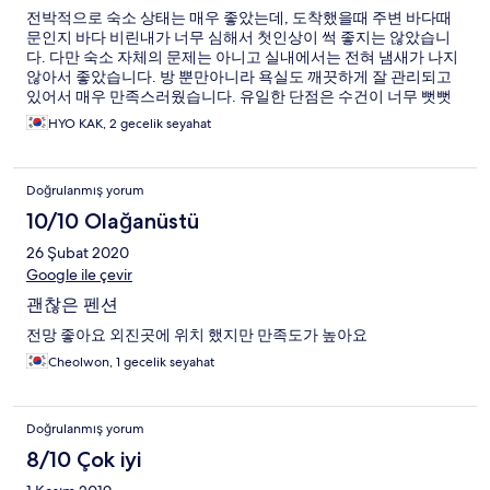
전박적으로 숙소 상태는 매우 좋았는데, 도착했을때 주변 바다때
문인지 바다 비린내가 너무 심해서 첫인상이 썩 좋지는 않았습니
다. 다만 숙소 자체의 문제는 아니고 실내에서는 전혀 냄새가 나지
않아서 좋았습니다. 방 뿐만아니라 욕실도 깨끗하게 잘 관리되고
있어서 매우 만족스러웠습니다. 유일한 단점은 수건이 너무 뻣뻣
하게 말라있어서 닦을때 아플정도라 자연건조 말고 기계건조를 하
HYO KAK, 2 gecelik seyahat
면 좋겠다는 정도입니다.
Doğrulanmış yorum
10/10 Olağanüstü
26 Şubat 2020
Google ile çevir
괜찮은 펜션
전망 좋아요 외진곳에 위치 했지만 만족도가 높아요
Cheolwon, 1 gecelik seyahat
Doğrulanmış yorum
8/10 Çok iyi