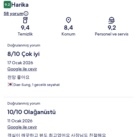
Harika
9,2
58 yorum
9,4
8,4
9,2
Temizlik
Konum
Personel ve servis
Yorumlar
Doğrulanmış yorum
8/10 Çok iyi
17 Ocak 2026
Google ile çevir
전망 좋아요
Dae-Sung, 1 gecelik seyahat
Doğrulanmış yorum
10/10 Olağanüstü
11 Ocak 2026
Google ile çevir
객실이 깨끗하고 뷰도 최고였어요 사장님도 친절해요