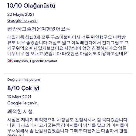
10/10 Olağanüstü
22 Mayıs 2021
Google ile çevir
편안하고즐거운여행였어요~~
패밀리룸 침실3개 모두 구스이불이어서 너무 편안했구요 다락방
뷰도 너무 좋았습니다 거실도 넓고 야외배란다에서 전기그릴로 고
기구워먹으며 재밌게보냈어요 사장님이 엄청 친절하시네요 암튼
너무너무 잘 보내고 왔습니다 타셋펜션 다음에도 이용하고싶네요
sungshin, 1 gecelik seyahat
Doğrulanmış yorum
8/10 Çok iyi
19 Mart 2021
Google ile çevir
쾌적한 시설
시설은 지내기 쾌적했으며 사장님도 친절하셔서 잘 묵다갔습니다
다만 테라스에서 고기굽는중 강아지들이 냄새를 맡고 와 아이들이
무서워해서 좀 난감하긴했습니다 그래도 다른거는 다좋아서 괜찮