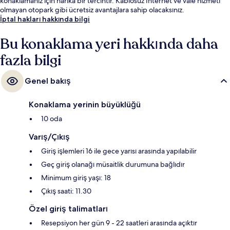
konaklamanız için harika bir tercihtir. Kablosuz İnternet ve vale hizmeti
olmayan otopark gibi ücretsiz avantajlara sahip olacaksınız.
İptal hakları hakkında bilgi
Bu konaklama yeri hakkında daha
fazla bilgi
Genel bakış
Konaklama yerinin büyüklüğü
10 oda
Varış/Çıkış
Giriş işlemleri 16 ile gece yarısı arasında yapılabilir
Geç giriş olanağı müsaitlik durumuna bağlıdır
Minimum giriş yaşı: 18
Çıkış saati: 11.30
Özel giriş talimatları
Resepsiyon her gün 9 - 22 saatleri arasında açıktır