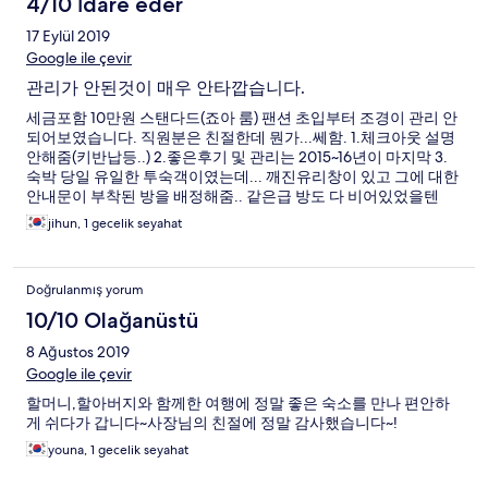
4/10 İdare eder
17 Eylül 2019
Google ile çevir
관리가 안된것이 매우 안타깝습니다.
세금포함 10만원 스탠다드(죠아 룸) 팬션 초입부터 조경이 관리 안
되어보였습니다. 직원분은 친절한데 뭔가...쎄함. 1.체크아웃 설명
안해줌(키반납등..) 2.좋은후기 및 관리는 2015~16년이 마지막 3.
숙박 당일 유일한 투숙객이였는데... 깨진유리창이 있고 그에 대한
안내문이 부착된 방을 배정해줌.. 같은급 방도 다 비어있었을텐
데.. 4.스탭이 안보임.. 찾다가 사장님 전화하니 전화연결됨. 5.방..
jihun, 1 gecelik seyahat
들어가자마자 곰팡이벽지, 녹쓴 냉장고, 부서진 수전, 곰팡이냄새,
깨진유리창, 벌레, 구멍난 모기장, 간단한 커피하나 없고 에어컨마
저도 오래되어 소음과 기능이.. 응대는 친절하나 무언가 몇년간 관
Doğrulanmış yorum
리가 전혀안되어있는 펜션이였습니다. 과연 이 가격에 이정도 시
설을 누가 방문을 할지.. 기존 건축물은 좋았던것 같지만 현재는 관
10/10 Olağanüstü
리미흡이 확실하게 보였습니다. (전직 한샘인테리어 & XX은행 건
8 Ağustos 2019
축 기사였던 방문객의 후기였습니다)
Google ile çevir
할머니,할아버지와 함께한 여행에 정말 좋은 숙소를 만나 편안하
게 쉬다가 갑니다~사장님의 친절에 정말 감사했습니다~!
youna, 1 gecelik seyahat