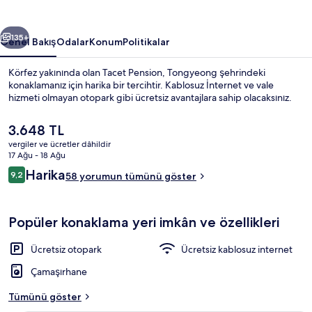
ceki
Sonraki
135+
Genel Bakış
Odalar
Konum
Politikalar
Körfez yakınında olan Tacet Pension, Tongyeong şehrindeki
konaklamanız için harika bir tercihtir. Kablosuz İnternet ve vale
hizmeti olmayan otopark gibi ücretsiz avantajlara sahip olacaksınız.
Şu
3.648 TL
anki
vergiler ve ücretler dâhildir
fiyat
17 Ağu - 18 Ağu
3.648 TL
Yorumlar
Harika
9,2
58 yorumun tümünü göster
9,2/10
Deluxe Oda | Kuştüyü yorgan, ücretsiz
Popüler konaklama yeri imkân ve özellikleri
Ücretsiz otopark
Ücretsiz kablosuz internet
Çamaşırhane
Tümünü göster