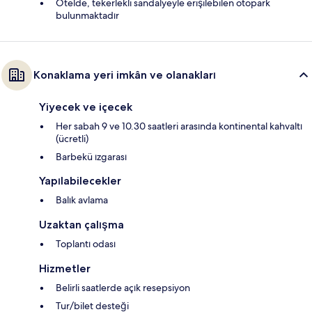
Otelde, tekerlekli sandalyeyle erişilebilen otopark
bulunmaktadır
Konaklama yeri imkân ve olanakları
Yiyecek ve içecek
Her sabah 9 ve 10.30 saatleri arasında kontinental kahvaltı
(ücretli)
Barbekü ızgarası
Yapılabilecekler
Balık avlama
Uzaktan çalışma
Toplantı odası
Hizmetler
Belirli saatlerde açık resepsiyon
Tur/bilet desteği