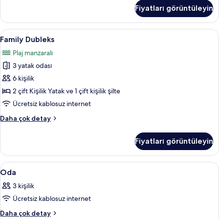
hakkında
Fiyatları görüntüleyin
daha
fazla
detay
Family
Family Dubleks | Kuştüyü yorgan, ücret
17
Family Dubleks
Dubleks
Plaj manzaralı
için
3 yatak odası
tüm
fotoğrafları
6 kişilik
görün
2 çift Kişilik Yatak ve 1 çift kişilik şilte
Ücretsiz kablosuz internet
Family
Daha çok detay
Dubleks
hakkında
Fiyatları görüntüleyin
daha
fazla
detay
Oda
Kuştüyü yorgan, ücretsiz kablosuz İnte
18
Oda
için
3 kişilik
tüm
Ücretsiz kablosuz internet
fotoğrafları
görün
Oda
Daha çok detay