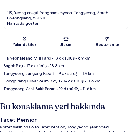
119, Yeongian-gil, Yongnam-myeon, Tongyeong, South
Gyeongsang, 53024
Haritada göster
Harita
Yakındakiler
Ulaşım
Restoranlar
Hallyeohaesang Milli Parkı
- 13 dk sürüş
- 6.9 km
Sagok Plajı
- 17 dk sürüş
- 18.3 km
Tongyeong Jungang Pazarı
- 19 dk sürüş
- 11.9 km
Dongpirang Duvar Resmi Köyü
- 19 dk sürüş
- 11.6 km
Tongyeong Canlı Balık Pazarı
- 19 dk sürüş
- 11.6 km
Bu konaklama yeri hakkında
Tacet Pension
Körfez yakınında olan Tacet Pension, Tongyeong şehrindeki