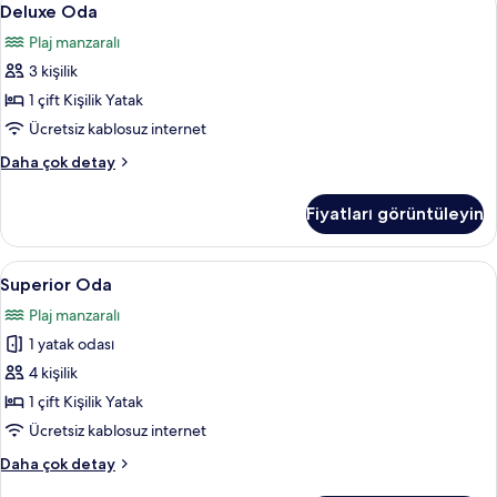
10
Deluxe Oda
Oda
Plaj manzaralı
için
3 kişilik
tüm
fotoğrafları
1 çift Kişilik Yatak
görün
Ücretsiz kablosuz internet
Deluxe
Daha çok detay
Oda
hakkında
Fiyatları görüntüleyin
daha
fazla
detay
Superior
Superior Oda | Kuştüyü yorgan, ücrets
13
Superior Oda
Oda
Plaj manzaralı
için
1 yatak odası
tüm
fotoğrafları
4 kişilik
görün
1 çift Kişilik Yatak
Ücretsiz kablosuz internet
Superior
Daha çok detay
Oda