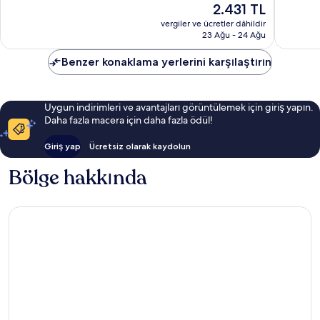
Güncel
2.431 TL
Mükemmel,
Çok
fiyat:
702
İyi,
vergiler ve ücretler dâhildir
2.431 TL
23 Ağu - 24 Ağu
yorum
133
yorum
Benzer konaklama yerlerini karşılaştırın
Uygun indirimleri ve avantajları görüntülemek için giriş yapın.
Daha fazla macera için daha fazla ödül!
Giriş yap
Ücretsiz olarak kaydolun
Bölge hakkında