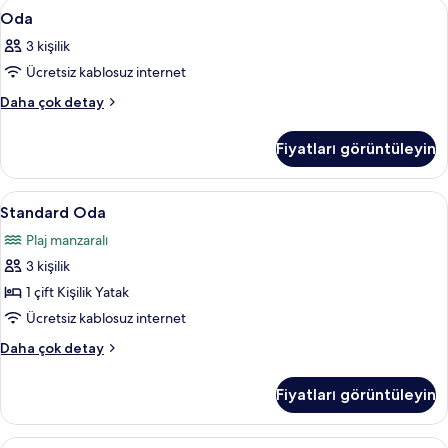
Oda
Kuştüyü yorgan, ücretsiz kablosuz İnte
10
Oda
için
3 kişilik
tüm
Ücretsiz kablosuz internet
fotoğrafları
görün
Oda
Daha çok detay
hakkında
daha
Fiyatları görüntüleyin
fazla
detay
Standard
Standard Oda | Kuştüyü yorgan, ücrets
18
Standard Oda
Oda
Plaj manzaralı
için
3 kişilik
tüm
fotoğrafları
1 çift Kişilik Yatak
görün
Ücretsiz kablosuz internet
Standard
Daha çok detay
Oda
hakkında
Fiyatları görüntüleyin
daha
fazla
detay
Deluxe
Deluxe Oda | Kuştüyü yorgan, ücretsiz