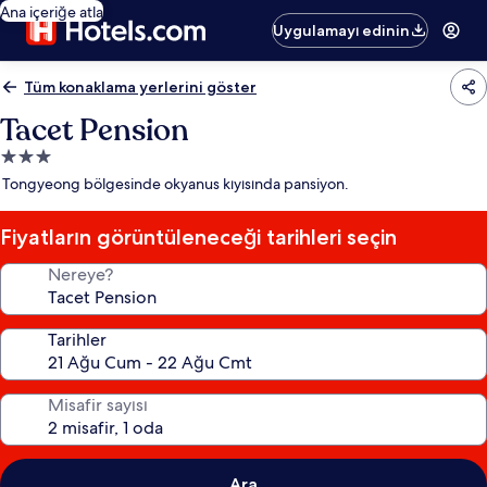
Ana içeriğe atla
Uygulamayı edinin
Tüm konaklama yerlerini göster
Tacet Pension
3.0
yıldızlı
Tongyeong bölgesinde okyanus kıyısında pansiyon.
konaklama
yeri
Fiyatların görüntüleneceği tarihleri seçin
Nereye?
Tarihler
Misafir sayısı
Ara