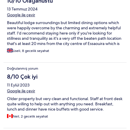
10/10 Olağanüstü
13 Temmuz 2024
Google ile çevir
Beautiful lodge surroundings but limited dining options which
were happily overcome by the charming and extremely helpful
staff. I'd recommend staying here only if you're looking for
stillness and tranquility as it's a very off the beaten path location
that's at least 20 mins from the city centre of Essaouira which is
very charming but quiet too.
Liseli, 8 gecelik seyahat
Doğrulanmış yorum
8/10 Çok iyi
11 Eylül 2023
Google ile çevir
Older property but very clean and functional. Staff at front desk
quite willing to help out with anything you need. Breakfast,
lunch and dinner have nice buffets with good service.
Neil, 2 gecelik seyahat