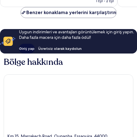
yorum
Sahili
1 Eyl - 2 Eyl
yorum
Benzer konaklama yerlerini karşılaştırın
Uygun indirimleri ve avantajları görüntülemek için giriş yapın.
Daha fazla macera için daha fazla ödül!
Giriş yap
Ücretsiz olarak kaydolun
Bölge hakkında
Km 15, Marrakech Road, Ounagha, Essaouira, 44000