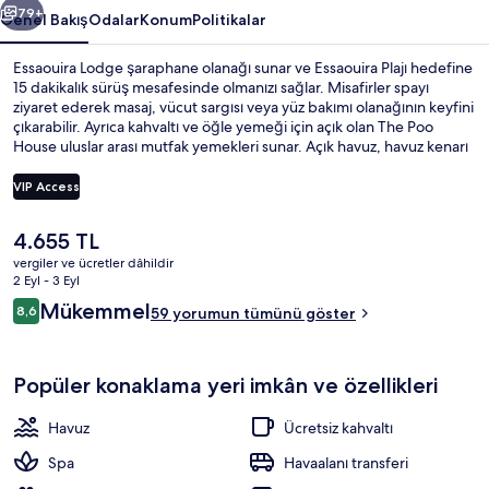
79+
Genel Bakış
Odalar
Konum
Politikalar
Essaouira Lodge şaraphane olanağı sunar ve Essaouira Plajı hedefine
15 dakikalık sürüş mesafesinde olmanızı sağlar. Misafirler spayı
ziyaret ederek masaj, vücut sargısı veya yüz bakımı olanağının keyfini
çıkarabilir. Ayrıca kahvaltı ve öğle yemeği için açık olan The Poo
House uluslar arası mutfak yemekleri sunar. Açık havuz, havuz kenarı
barı ve sauna; bu Akdeniz stili otel dâhilindeki diğer özellikler
arasındadır.
VIP Access
Şu
4.655 TL
Açık yüzme havuzu, ısıtmalı havuz, hav
anki
vergiler ve ücretler dâhildir
fiyat
2 Eyl - 3 Eyl
4.655 TL
Yorumlar
Mükemmel
8,6
59 yorumun tümünü göster
8,6/10
Popüler konaklama yeri imkân ve özellikleri
Havuz
Ücretsiz kahvaltı
Spa
Havaalanı transferi