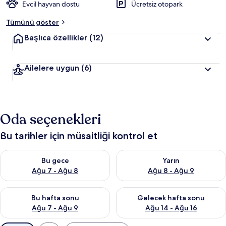
Evcil hayvan dostu
Ücretsiz otopark
Tümünü göster
Başlıca özellikler
(12)
Ailelere uygun
(6)
Oda seçenekleri
Bu tarihler için müsaitliği kontrol et
Bu gece için müsaitliği kontrol et Ağu 7 - Ağu 8
Yarın için müsaitliği kontrol e
Bu gece
Yarın
Ağu 7 - Ağu 8
Ağu 8 - Ağu 9
Bu hafta sonu için müsaitliği kontrol et Ağu 7 - Ağu 9
Önümüzdeki hafta sonu için müs
Bu hafta sonu
Gelecek hafta sonu
Ağu 7 - Ağu 9
Ağu 14 - Ağu 16