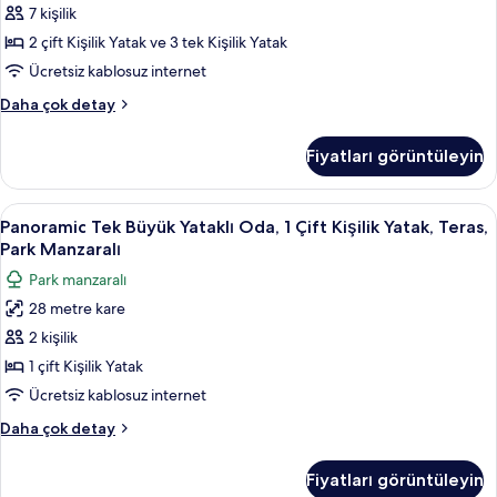
Özel
7 kişilik
Havuzlu
2 çift Kişilik Yatak ve 3 tek Kişilik Yatak
için
Ücretsiz kablosuz internet
tüm
Villa,
Daha çok detay
fotoğrafları
3
görün
Yatak
Fiyatları görüntüleyin
Odası,
Kişiye
Özel
Panoramic
Panoramic Tek Büyük Yataklı Oda, 1 Çift
5
Havuzlu
Panoramic Tek Büyük Yataklı Oda, 1 Çift Kişilik Yatak, Teras,
Tek
hakkında
Park Manzaralı
daha
Büyük
Park manzaralı
fazla
Yataklı
detay
28 metre kare
Oda,
2 kişilik
1
Çift
1 çift Kişilik Yatak
Kişilik
Ücretsiz kablosuz internet
Yatak,
Panoramic
Daha çok detay
Teras,
Tek
Park
Büyük
Fiyatları görüntüleyin
Yataklı
Manzaralı