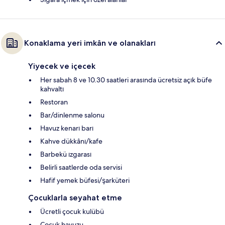
Konaklama yeri imkân ve olanakları
Yiyecek ve içecek
Her sabah 8 ve 10.30 saatleri arasında ücretsiz açık büfe
kahvaltı
Restoran
Bar/dinlenme salonu
Havuz kenarı barı
Kahve dükkânı/kafe
Barbekü ızgarası
Belirli saatlerde oda servisi
Hafif yemek büfesi/şarküteri
Çocuklarla seyahat etme
Ücretli çocuk kulübü
Çocuk havuzu