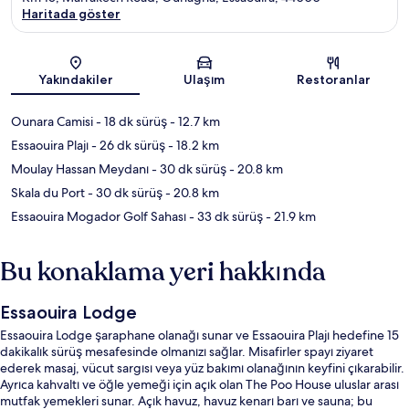
Haritada göster
Harita
Yakındakiler
Ulaşım
Restoranlar
Ounara Camisi
- 18 dk sürüş
- 12.7 km
Essaouira Plajı
- 26 dk sürüş
- 18.2 km
Moulay Hassan Meydanı
- 30 dk sürüş
- 20.8 km
Skala du Port
- 30 dk sürüş
- 20.8 km
Essaouira Mogador Golf Sahası
- 33 dk sürüş
- 21.9 km
Bu konaklama yeri hakkında
Essaouira Lodge
Essaouira Lodge şaraphane olanağı sunar ve Essaouira Plajı hedefine 15
dakikalık sürüş mesafesinde olmanızı sağlar. Misafirler spayı ziyaret
ederek masaj, vücut sargısı veya yüz bakımı olanağının keyfini çıkarabilir.
Ayrıca kahvaltı ve öğle yemeği için açık olan The Poo House uluslar arası
mutfak yemekleri sunar. Açık havuz, havuz kenarı barı ve sauna; bu