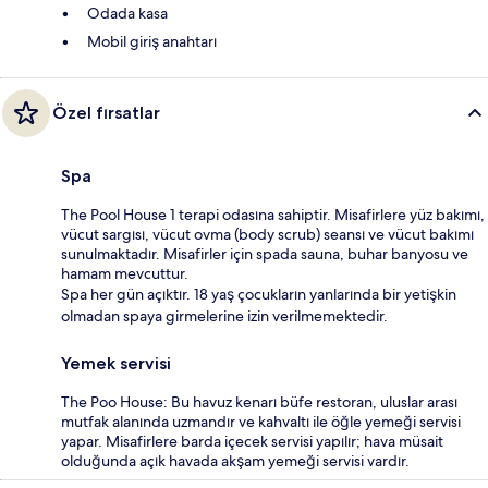
Odada kasa
Mobil giriş anahtarı
Özel fırsatlar
Spa
The Pool House 1 terapi odasına sahiptir. Misafirlere yüz bakımı,
vücut sargısı, vücut ovma (body scrub) seansı ve vücut bakımı
sunulmaktadır. Misafirler için spada sauna, buhar banyosu ve
hamam mevcuttur.
Spa her gün açıktır. 18 yaş çocukların yanlarında bir yetişkin
olmadan spaya girmelerine izin verilmemektedir.
Yemek servisi
The Poo House: Bu havuz kenarı büfe restoran, uluslar arası
mutfak alanında uzmandır ve kahvaltı ile öğle yemeği servisi
yapar. Misafirlere barda içecek servisi yapılır; hava müsait
olduğunda açık havada akşam yemeği servisi vardır.