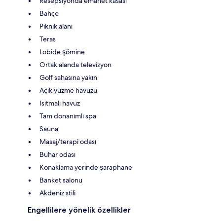
Resepsiyonda emanet kasası
Bahçe
Piknik alanı
Teras
Lobide şömine
Ortak alanda televizyon
Golf sahasına yakın
Açık yüzme havuzu
Isıtmalı havuz
Tam donanımlı spa
Sauna
Masaj/terapi odası
Buhar odası
Konaklama yerinde şaraphane
Banket salonu
Akdeniz stili
Engellilere yönelik özellikler