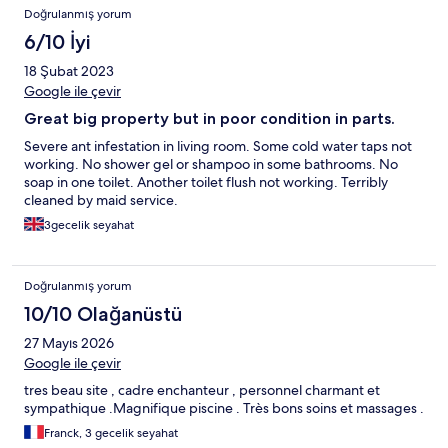
Doğrulanmış yorum
6/10 İyi
18 Şubat 2023
Google ile çevir
Great big property but in poor condition in parts.
Severe ant infestation in living room. Some cold water taps not
working. No shower gel or shampoo in some bathrooms. No
soap in one toilet. Another toilet flush not working. Terribly
cleaned by maid service.
3gecelik seyahat
Doğrulanmış yorum
10/10 Olağanüstü
27 Mayıs 2026
Google ile çevir
tres beau site , cadre enchanteur , personnel charmant et
sympathique .Magnifique piscine . Très bons soins et massages .
Franck, 3 gecelik seyahat