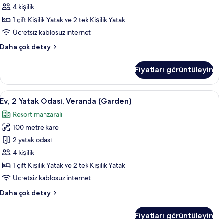
Teras
4 kişilik
için
1 çift Kişilik Yatak ve 2 tek Kişilik Yatak
tüm
Ücretsiz kablosuz internet
fotoğrafları
Apart
Daha çok detay
görün
Daire,
2
Fiyatları görüntüleyin
Yatak
Odası,
Teras
Ev,
Ev, 2 Yatak Odası, Veranda (Garden) | 
11
hakkında
Ev, 2 Yatak Odası, Veranda (Garden)
2
daha
Resort manzaralı
fazla
Yatak
detay
100 metre kare
Odası,
Veranda
2 yatak odası
(Garden)
4 kişilik
için
1 çift Kişilik Yatak ve 2 tek Kişilik Yatak
tüm
Ücretsiz kablosuz internet
fotoğrafları
Ev,
Daha çok detay
görün
2
Yatak
Fiyatları görüntüleyin
Odası,