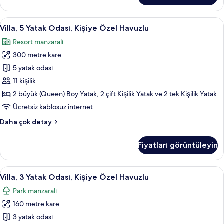
Veranda
(Garden)
Villa,
Villa, 5 Yatak Odası, Kişiye Özel Havuz
22
hakkında
Villa, 5 Yatak Odası, Kişiye Özel Havuzlu
5
daha
Resort manzaralı
fazla
Yatak
detay
300 metre kare
Odası,
Kişiye
5 yatak odası
Özel
11 kişilik
Havuzlu
2 büyük (Queen) Boy Yatak, 2 çift Kişilik Yatak ve 2 tek Kişilik Yatak
için
Ücretsiz kablosuz internet
tüm
Villa,
Daha çok detay
fotoğrafları
5
görün
Yatak
Fiyatları görüntüleyin
Odası,
Kişiye
Özel
Villa,
Villa, 3 Yatak Odası, Kişiye Özel Havu
11
Havuzlu
Villa, 3 Yatak Odası, Kişiye Özel Havuzlu
3
hakkında
Park manzaralı
daha
Yatak
fazla
160 metre kare
Odası,
detay
Kişiye
3 yatak odası