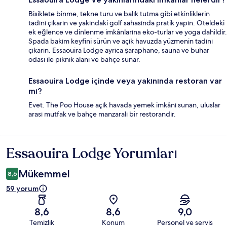
Bisiklete binme, tekne turu ve balık tutma gibi etkinliklerin
tadını çıkarın ve yakındaki golf sahasında pratik yapın. Oteldeki
ek eğlence ve dinlenme imkânlarına eko-turlar ve yoga dahildir.
Spada bakım keyfini sürün ve açık havuzda yüzmenin tadını
çıkarın. Essaouira Lodge ayrıca şaraphane, sauna ve buhar
odası ile piknik alanı ve bahçe sunar.
Essaouira Lodge içinde veya yakınında restoran var
mı?
Evet. The Poo House açık havada yemek imkânı sunan, uluslar
arası mutfak ve bahçe manzaralı bir restorandır.
Essaouira Lodge Yorumları
Yorumlar
Mükemmel
8,6
59 yorum
8,6
8,6
9,0
Temizlik
Konum
Personel ve servis