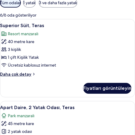
Odalar
Tüm odalar
1 yatak
3 ve daha fazla yatak
için
mevcut
6/6 oda gösteriliyor
filtreler
Superior
Superior Süit, Teras | Kaliteli yatak t
6
Superior Süit, Teras
Süit,
Resort manzaralı
Teras
40 metre kare
için
tüm
3 kişilik
fotoğrafları
1 çift Kişilik Yatak
görün
Ücretsiz kablosuz internet
Superior
Daha çok detay
Süit,
Teras
Fiyatları görüntüleyin
hakkında
daha
fazla
Apart
Apart Daire, 2 Yatak Odası, Teras | Ot
8
detay
Apart Daire, 2 Yatak Odası, Teras
Daire,
Park manzaralı
2
45 metre kare
Yatak
Odası,
2 yatak odası