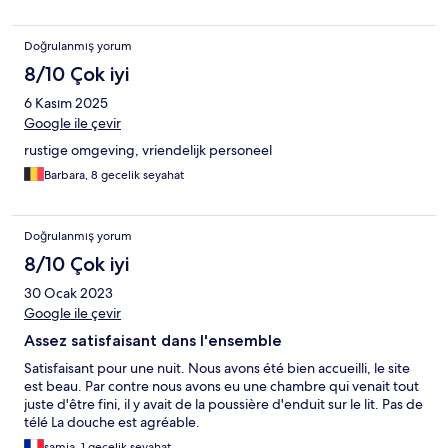
Doğrulanmış yorum
8/10 Çok iyi
6 Kasım 2025
Google ile çevir
rustige omgeving, vriendelijk personeel
Barbara, 8 gecelik seyahat
Doğrulanmış yorum
8/10 Çok iyi
30 Ocak 2023
Google ile çevir
Assez satisfaisant dans l'ensemble
Satisfaisant pour une nuit. Nous avons été bien accueilli, le site
est beau. Par contre nous avons eu une chambre qui venait tout
juste d'être fini, il y avait de la poussière d'enduit sur le lit. Pas de
télé La douche est agréable.
samia, 1 gecelik seyahat