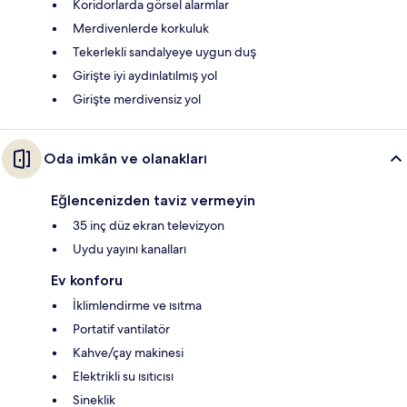
Koridorlarda görsel alarmlar
Merdivenlerde korkuluk
Tekerlekli sandalyeye uygun duş
Girişte iyi aydınlatılmış yol
Girişte merdivensiz yol
Oda imkân ve olanakları
Eğlencenizden taviz vermeyin
35 inç düz ekran televizyon
Uydu yayını kanalları
Ev konforu
İklimlendirme ve ısıtma
Portatif vantilatör
Kahve/çay makinesi
Elektrikli su ısıtıcısı
Sineklik