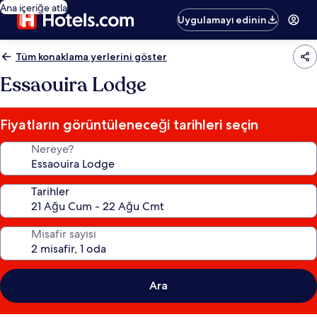
Ana içeriğe atla
Uygulamayı edinin
Tüm konaklama yerlerini göster
Essaouira Lodge
Fiyatların görüntüleneceği tarihleri seçin
Nereye?
Tarihler
Misafir sayısı
Ara