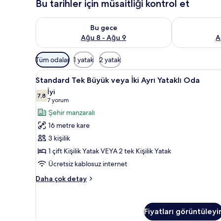
Bu tarihler için müsaitliği kontrol et
Bu gece için müsaitliği kontrol et Ağu 8 - Ağu 9
Yarın için müs
Bu gece
Ağu 8 - Ağu 9
A
Odalar
Tüm odalar
1 yatak
2 yatak
için
Standard
Standard Tek Büyük veya İki Ay
mevcut
8
Standard Tek Büyük veya İki Ayrı Yataklı Oda
Tek
filtreler
İyi
Büyük
7,8
7,8 / 10
(7
7 yorum
veya
yorum)
Şehir manzaralı
İki
16 metre kare
Ayrı
3 kişilik
Yataklı
1 çift Kişilik Yatak VEYA 2 tek Kişilik Yatak
Oda
Ücretsiz kablosuz internet
için
tüm
Standard
Daha çok detay
fotoğrafları
Tek
Büyük
görün
veya
Fiyatları görüntüleyi
İki