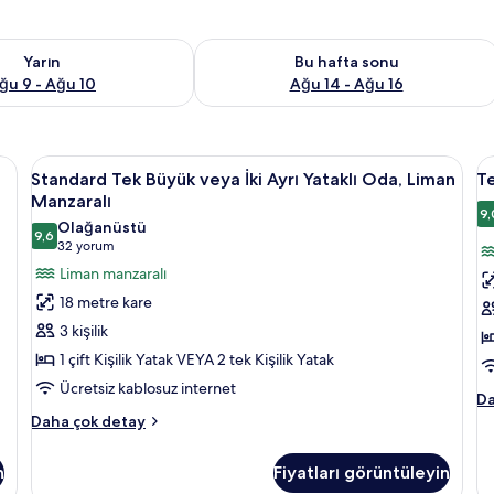
aitliği kontrol et Ağu 9 - Ağu 10
Bu hafta sonu için müsaitliği kontrol e
Yarın
Bu hafta sonu
ğu 9 - Ağu 10
Ağu 14 - Ağu 16
rı Yataklı Oda | Odada kasa, masa, güneşlik/perde, ütü/ütü masası
Standard
Standard Tek Büyük veya İki Ayrı Yata
T
10
Standard Tek Büyük veya İki Ayrı Yataklı Oda, Liman
Te
Tek
B
Manzaralı
Büyük
Ya
9,
Olağanüstü
9,6
veya
O
9,6 / 10
(32
32 yorum
İki
T
yorum)
Liman manzaralı
Ayrı
L
18 metre kare
Yataklı
M
3 kişilik
Oda,
iç
1 çift Kişilik Yatak VEYA 2 tek Kişilik Yatak
Liman
t
Ücretsiz kablosuz internet
Manzaralı
f
Te
Da
için
g
Bü
Standard
Daha çok detay
Ya
Tek
tüm
Od
Büyük
fotoğrafları
n
Fiyatları görüntüleyin
Te
veya