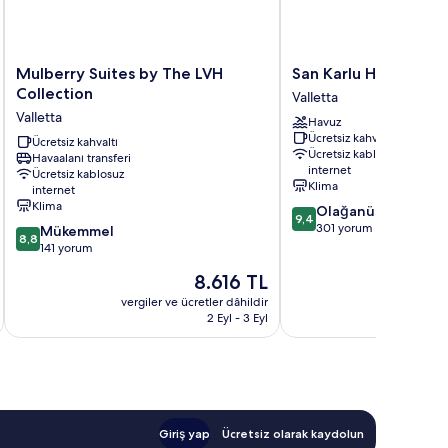
Mulberry
San
Mulberry Suites by The LVH
San Karlu Hotel
Suites
Karlu
Collection
Valletta
by
Hotel
Valletta
Havuz
The
Valletta
Ücretsiz kahvaltı
LVH
Ücretsiz kahvaltı
Ücretsiz kablosuz
Havaalanı transferi
Collection
internet
Ücretsiz kablosuz
Valletta
Klima
internet
Klima
10
Olağanüstü
9,4
üzerinden
301 yorum
10
Mükemmel
8,8
9.4,
üzerinden
141 yorum
Olağanüstü,
8.8,
Güncel
8.616 TL
301
Mükemmel,
fiyat:
yorum
141
vergiler ve ücretler dâhildir
vergiler v
8.616 TL
2 Eyl - 3 Eyl
yorum
Giriş yap
Ücretsiz olarak kaydolun