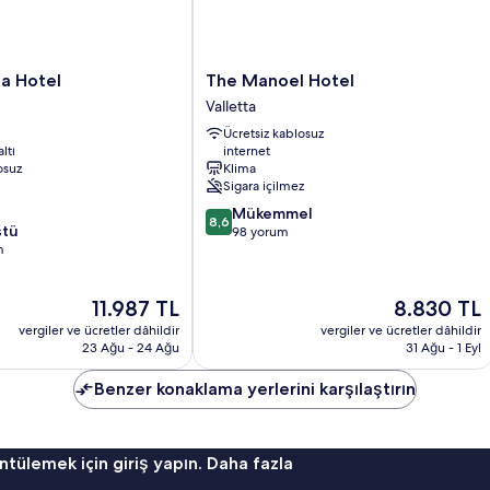
The
ia Hotel
The Manoel Hotel
Manoel
Valletta
Hotel
Ücretsiz kablosuz
Valletta
ltı
internet
osuz
Klima
Sigara içilmez
10
Mükemmel
8,6
stü
üzerinden
98 yorum
m
8.6,
Mükemmel,
98
Güncel
Güncel
11.987 TL
8.830 TL
yorum
fiyat:
fiyat:
vergiler ve ücretler dâhildir
vergiler ve ücretler dâhildir
11.987 TL
8.830 TL
23 Ağu - 24 Ağu
31 Ağu - 1 Eyl
Benzer konaklama yerlerini karşılaştırın
ntülemek için giriş yapın. Daha fazla