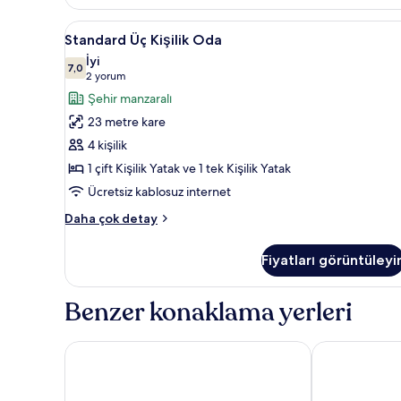
Ayrı
Yataklı
Standard
Standard Üç Kişilik Oda | Odad
Oda
5
Standard Üç Kişilik Oda
Üç
hakkında
İyi
daha
Kişilik
7,0
7,0 / 10
(2
2 yorum
fazla
Oda
yorum)
Şehir manzaralı
detay
için
23 metre kare
tüm
4 kişilik
fotoğrafları
1 çift Kişilik Yatak ve 1 tek Kişilik Yatak
görün
Ücretsiz kablosuz internet
Standard
Daha çok detay
Üç
Kişilik
Fiyatları görüntüleyi
Oda
hakkında
daha
Benzer konaklama yerleri
fazla
detay
Palazzo Ignazio
La Falconeria