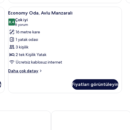
görün
Li
İki
Ma
Ayrı
a kasa, masa, güneşlik/perde, ütü/ütü masası
Economy
Economy Oda, Avlu Manzaralı | Odada 
ha
7
Yataklı
Economy Oda, Avlu Manzaralı
Oda,
da
Oda,
Çok iyi
fa
Liman
Avlu
8,4
8,4 / 10
(8
8 yorum
de
Manzaralı
Manzaralı
yorum)
16 metre kare
hakkında
için
daha
1 yatak odası
tüm
fazla
3 kişilik
detay
fotoğrafları
2 tek Kişilik Yatak
görün
Ücretsiz kablosuz internet
Economy
Daha çok detay
Oda,
Avlu
n
Fiyatları görüntüleyin
Manzaralı
hakkında
daha
fazla
detay
 Hotel
The Manoel Hotel