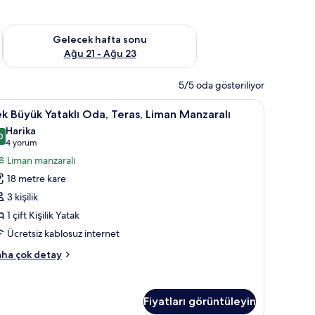
t Ağu 14 - Ağu 16
Önümüzdeki hafta sonu için müsaitliği kontrol et Ağu 21 - Ağ
Gelecek hafta sonu
Ağu 21 - Ağu 23
5/5 oda gösteriliyor
klı Oda, Liman Manzaralı | Odada kasa, masa, güneşlik/perde, ütü/ütü masası
ek
Tek Büyük Yataklı Oda, Teras, Liman Manzaral
9
k Büyük Yataklı Oda, Teras, Liman Manzaralı
üyük
Harika
taklı
0
9,0 / 10
(4
4 yorum
da,
yorum)
Liman manzaralı
eras,
18 metre kare
iman
3 kişilik
anzaralı
1 çift Kişilik Yatak
in
Ücretsiz kablosuz internet
üm
otoğrafları
k
ha çok detay
örün
yük
taklı
a,
Fiyatları görüntüleyin
ras,