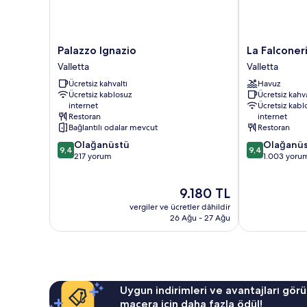
Palazzo
La
Palazzo Ignazio
La Falconer
Ignazio
Falconeria
Valletta
Valletta
Valletta
Hotel
Ücretsiz kahvaltı
Havuz
Valletta
Ücretsiz kablosuz
Ücretsiz kahva
internet
Ücretsiz kabl
Restoran
internet
Bağlantılı odalar mevcut
Restoran
10
10
Olağanüstü
Olağanü
9,4
9,4
üzerinden
üzerinden
217 yorum
1.003 yoru
9.4,
9.4,
Olağanüstü,
Olağanüstü,
Güncel
9.180 TL
217
1.003
fiyat:
yorum
yorum
vergiler ve ücretler dâhildir
9.180 TL
26 Ağu - 27 Ağu
Uygun indirimleri ve avantajları görü
macera için daha fazla ödül!