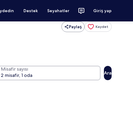
aydedin
Destek
Seyahatler
Giriş yap
Paylaş
Kaydet
Misafir sayısı
Ara