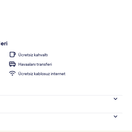
havuzu, ücretli havuz kabinleri, havuz şemsiyeleri
eri
Ücretsiz kahvaltı
Havaalanı transferi
Ücretsiz kablosuz internet