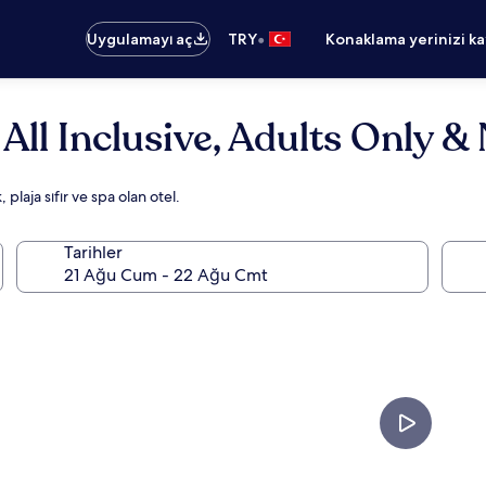
•
Uygulamayı aç
TRY
Konaklama yerinizi k
All Inclusive, Adults Only 
laja sıfır ve spa olan otel.
Tarihler