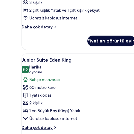
3 kişilik
için
2 çift Kişilik Yatak ve 1 çift kişilik çekyat
tüm
fotoğrafları
Ücretsiz kablosuz internet
görün
Junior
Daha çok detay
Suite
Ocean
Fiyatları görüntüleyi
View
2
Double
Junior
Junior Suite Eden King | Kalitel
4
Beds
Junior Suite Eden King
Suite
hakkında
Harika
daha
Eden
9,0
9,0 / 10
(2
2 yorum
fazla
King
yorum)
Bahçe manzarası
detay
için
60 metre kare
tüm
1 yatak odası
fotoğrafları
2 kişilik
görün
1 en Büyük Boy (King) Yatak
Ücretsiz kablosuz internet
Junior
Daha çok detay
Suite