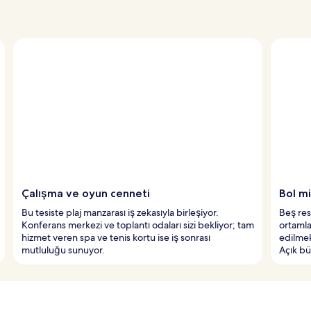
Çalışma ve oyun cenneti
Bol m
Bu tesiste plaj manzarası iş zekasıyla birleşiyor.
Beş res
Konferans merkezi ve toplantı odaları sizi bekliyor; tam
ortamla
hizmet veren spa ve tenis kortu ise iş sonrası
edilmek
mutluluğu sunuyor.
Açık bü