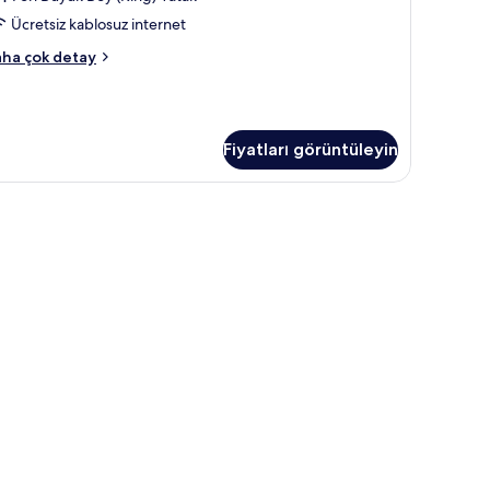
Ücretsiz kablosuz internet
rquis
ha çok detay
esidential
ite
kkında
ha
Fiyatları görüntüleyin
zla
tay