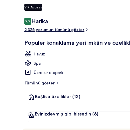
VIP Access
3 açık yüzme 
Yorumlar
Harika
9,2
9,2/10
2.326 yorumun tümünü göster
Popüler konaklama yeri imkân ve özellikl
Havuz
Spa
Ücretsiz otopark
Tümünü göster
Başlıca özellikler
(12)
Evinizdeymiş gibi hissedin
(6)