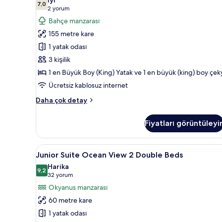
fazla
Casita
7,0
7,0 / 10
(2
2 yorum
detay
with
yorum)
Bahçe manzarası
Plunge
155 metre kare
Pool
1 yatak odası
için
3 kişilik
tüm
1 en Büyük Boy (King) Yatak ve 1 en büyük (king) boy çek
fotoğrafları
görün
Ücretsiz kablosuz internet
Garden
Daha çok detay
View
Casita
Fiyatları görüntüleyi
with
Plunge
Pool
Junior
Kaliteli yatak takımı, yastık yüz
6
hakkında
Junior Suite Ocean View 2 Double Beds
Suite
daha
Harika
fazla
Ocean
9,2
9,2 / 10
(32
32 yorum
detay
View
yorum)
Okyanus manzarası
2
60 metre kare
Double
1 yatak odası
Beds