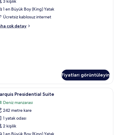
3 kişilik
tay
arden
1 en Büyük Boy (King) Yatak
iew
nd
Ücretsiz kablosuz internet
ool
sita
ha çok detay
in
th
arden
üm
ew
otoğrafları
nd
örün
ol
kkında
ha
zla
tay
Fiyatları görüntüleyin
ak, ücretsiz minibar
arquis
Marquis Presidential Suite | Odadan manzara
9
rquis Presidential Suite
residential
Deniz manzarası
uite
242 metre kare
in
üm
1 yatak odası
otoğrafları
2 kişilik
örün
1 en Büyük Boy (King) Yatak