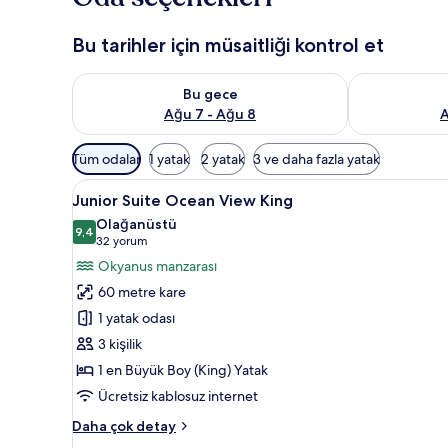
Bu tarihler için müsaitliği kontrol et
Bu gece için müsaitliği kontrol et Ağu 7 - Ağu 8
Yarın için müs
Bu gece
Ağu 7 - Ağu 8
A
Odalar
Tüm odalar
1 yatak
2 yatak
3 ve daha fazla yatak
için
Junior
Kaliteli yatak takımı, yastık yüz
mevcut
6
Junior Suite Ocean View King
Suite
filtreler
Olağanüstü
Ocean
9,4
9,4 / 10
(32
32 yorum
View
yorum)
Okyanus manzarası
King
60 metre kare
için
1 yatak odası
tüm
3 kişilik
fotoğrafları
1 en Büyük Boy (King) Yatak
görün
Ücretsiz kablosuz internet
Junior
Daha çok detay
Suite