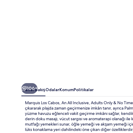
Adults
Only
&
No
Timeshare
Resort
için
fotoğraf
galerisi
106+
Genel Bakış
Odalar
Konum
Politikalar
Marquis Los Cabos, An All Inclusive, Adults Only & No Times
çıkararak plajda zaman geçirmenize imkân tanır, ayrıca Palmi
yüzme havuzu eğlenceli vakit geçirme imkânı sağlar, kendile
derin doku masajı, vücut sargısı ve aromaterapi olanağı ile ke
mutfağı yemekleri sunar, öğle yemeği ve akşam yemeği için 
lüks konaklama yeri dahilindeki öne çıkan diğer özelliklerdir