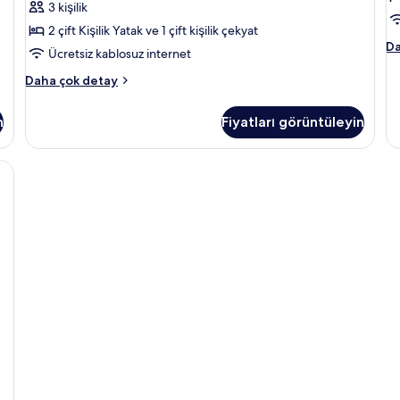
3 kişilik
tüm
2 çift Kişilik Yatak ve 1 çift kişilik çekyat
fotoğrafları
Ma
Da
görün
Ücretsiz kablosuz internet
Pr
Su
Junior
Daha çok detay
ha
Suite
da
Oceanfront
n
Fiyatları görüntüleyin
fa
2
de
Double
Beds
i yatak takımı, yastık yüzeyli yatak, ücretsiz minibar
hakkında
daha
fazla
detay