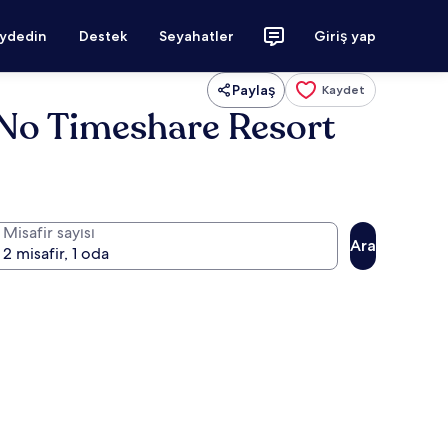
aydedin
Destek
Seyahatler
Giriş yap
Paylaş
Kaydet
& No Timeshare Resort
Misafir sayısı
Ara