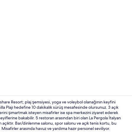
İçerik üretic
hare Resort; plaj şemsiyesi, yoga ve voleybol olanağının keyfini
lla Plajı hedefine 10 dakikalık sürüş mesafesinde olursunuz. 3 açık
rini şımartmak isteyen misafirler ise spa merkezini ziyaret ederek
Görülecek y
yiflerine bakabilir. 5 restoran arasından biri olan La Pergola İtalyan
açıktır. Bar/dinlenme salonu, spor salonu ve açık tenis kortu, bu
. Misafirler arasında havuz ve yardıma hazır personel seviliyor.