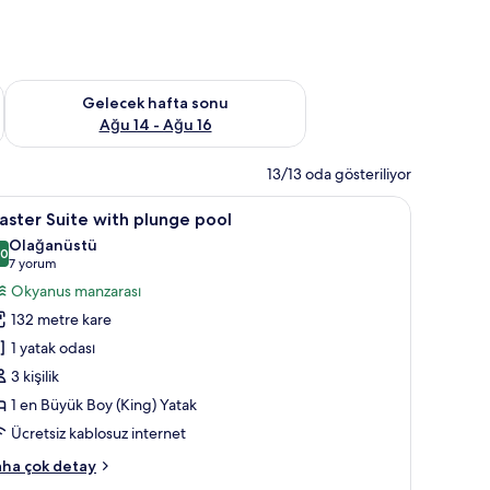
et Ağu 7 - Ağu 9
Önümüzdeki hafta sonu için müsaitliği kontrol et Ağu 14 - Ağu
Gelecek hafta sonu
Ağu 14 - Ağu 16
13/13 oda gösteriliyor
ak, ücretsiz minibar
aster
Master Suite with pl
6
ster Suite with plunge pool
uite
Olağanüstü
ith
,0
10,0 / 10
(7
7 yorum
lunge
yorum)
Okyanus manzarası
ool
132 metre kare
in
1 yatak odası
üm
3 kişilik
otoğrafları
1 en Büyük Boy (King) Yatak
örün
Ücretsiz kablosuz internet
ster
ha çok detay
ite