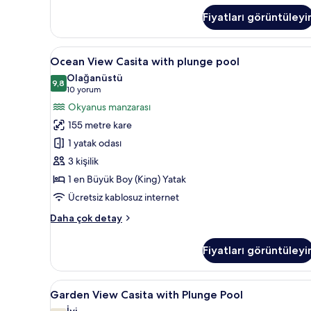
Ocean
Fiyatları görüntüleyi
View
King
hakkında
Ocean
9
daha
Ocean View Casita with plunge pool
View
fazla
Olağanüstü
detay
Casita
9,8
9,8 / 10
(10
10 yorum
with
yorum)
Okyanus manzarası
plunge
155 metre kare
pool
1 yatak odası
için
3 kişilik
tüm
1 en Büyük Boy (King) Yatak
fotoğrafları
görün
Ücretsiz kablosuz internet
Ocean
Daha çok detay
View
Casita
Fiyatları görüntüleyi
with
plunge
pool
Garden
Garden View Casita with Plung
8
hakkında
Garden View Casita with Plunge Pool
View
daha
İyi