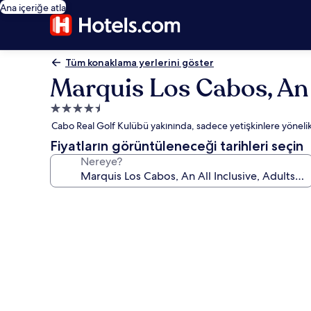
Ana içeriğe atla
Tüm konaklama yerlerini göster
Marquis Los Cabos, An 
4.5
yıldızlı
Cabo Real Golf Kulübü yakınında, sadece yetişkinlere yönelik, p
konaklama
Fiyatların görüntüleneceği tarihleri seçin
yeri
Nereye?
Marquis
Los
Cabos,
An
All
Inclusive,