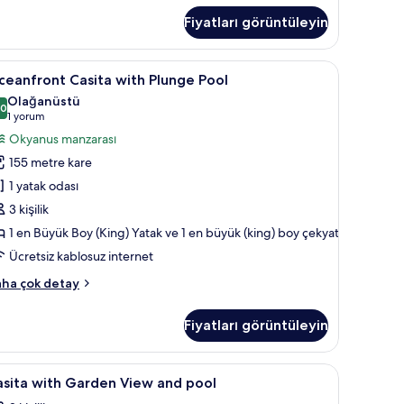
th
Fiyatları görüntüleyin
unge
ol
kkında
ak, ücretsiz minibar
ceanfront
Oceanfront Casita with Plunge Pool | Kaliteli y
10
ha
eanfront Casita with Plunge Pool
asita
zla
Olağanüstü
tay
ith
,0
10,0 / 10
(1
1 yorum
lunge
yorum)
Okyanus manzarası
ool
155 metre kare
in
1 yatak odası
üm
3 kişilik
otoğrafları
1 en Büyük Boy (King) Yatak ve 1 en büyük (king) boy çekyat
örün
Ücretsiz kablosuz internet
eanfront
ha çok detay
sita
th
Fiyatları görüntüleyin
unge
ol
kkında
ak, ücretsiz minibar
asita
Kaliteli yatak takımı, yastık yüzeyli yatak, ücre
6
ha
sita with Garden View and pool
ith
zla