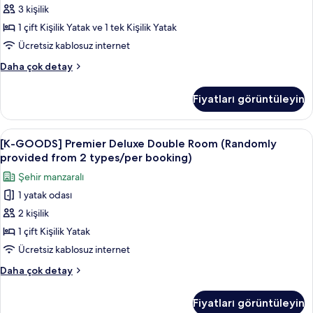
fotoğrafları
3 kişilik
Family
Vouchers
görün
(per
Twin
1 çift Kişilik Yatak ve 1 tek Kişilik Yatak
booking)
Room
Ücretsiz kablosuz internet
hakkında
+
daha
[Japan
Daha çok detay
1
fazla
Duty
detay
Shilla
Free
Fiyatları görüntüleyin
Benefits]
Duty
Deluxe
Free
Family
[K-
Şehir manzarası
Vouchers
7
Twin
[K-GOODS] Premier Deluxe Double Room (Randomly
GOODS]
Room
(per
provided from 2 types/per booking)
+
Premier
booking)
Şehir manzaralı
1
Deluxe
için
Shilla
1 yatak odası
Double
tüm
Duty
2 kişilik
Room
Free
fotoğrafları
Vouchers
(Randomly
1 çift Kişilik Yatak
görün
(per
provided
Ücretsiz kablosuz internet
booking)
from
hakkında
[K-
Daha çok detay
2
daha
GOODS]
fazla
types/per
Premier
Fiyatları görüntüleyin
detay
Deluxe
booking)