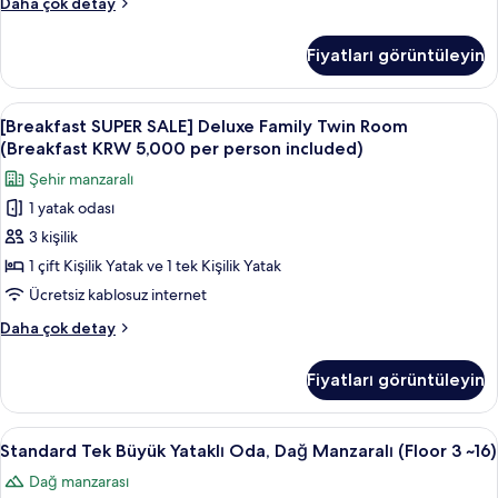
[Breakfast
Daha çok detay
per
SUPER
person
SALE]
Fiyatları görüntüleyin
Deluxe
included)
Twin
için
Room
[Breakfast
Kaliteli yatak takımı, kuştüyü yorgan, 
tüm
8
(Breakfast
[Breakfast SUPER SALE] Deluxe Family Twin Room
SUPER
KRW
fotoğrafları
(Breakfast KRW 5,000 per person included)
5,000
SALE]
görün
Şehir manzaralı
per
Deluxe
person
1 yatak odası
Family
included)
3 kişilik
Twin
hakkında
daha
Room
1 çift Kişilik Yatak ve 1 tek Kişilik Yatak
fazla
(Breakfast
Ücretsiz kablosuz internet
detay
KRW
[Breakfast
Daha çok detay
5,000
SUPER
per
SALE]
Fiyatları görüntüleyin
Deluxe
person
Family
included)
Twin
Standard
Kaliteli yatak takımı, kuştüyü yorgan, 
için
6
Room
Standard Tek Büyük Yataklı Oda, Dağ Manzaralı (Floor 3 ~16)
Tek
(Breakfast
tüm
Dağ manzarası
KRW
Büyük
fotoğrafları