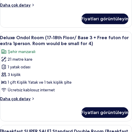
25
Deluxe
Daha çok detay
~
Tek
27)
Büyük
Fiyatları görüntüleyin
için
Yataklı
Oda
tüm
(Grand
Deluxe
Kaliteli yatak takımı, kuştüyü yorgan, 
fotoğrafları
6
/
Deluxe Ondol Room (17-18th Floor/ Base 3 + Free futon for
Ondol
görün
Floor
extra 1person. Room would be small for 4)
25
Room
Şehir manzaralı
~
(17-
27)
21 metre kare
18th
hakkında
1 yatak odası
Floor/
daha
fazla
Base
3 kişilik
detay
3
1 çift Kişilik Yatak ve 1 tek kişilik şilte
+
Ücretsiz kablosuz internet
Free
Deluxe
Daha çok detay
futon
Ondol
for
Room
Fiyatları görüntüleyin
(17-
extra
18th
1person.
Floor/
[Breakfast
Kaliteli yatak takımı, kuştüyü yorgan, 
Room
8
Base
[Breakfast SUPER SALE] Standard Double Room (Breakfast