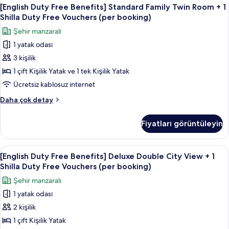
[English
(per
6
Room
[English Duty Free Benefits] Standard Family Twin Room + 1
Duty
+
booking)
Shilla Duty Free Vouchers (per booking)
1
Free
için
Şehir manzaralı
Shilla
Benefits]
tüm
Duty
1 yatak odası
Standard
fotoğrafları
Free
3 kişilik
Family
Vouchers
görün
(per
Twin
1 çift Kişilik Yatak ve 1 tek Kişilik Yatak
booking)
Room
Ücretsiz kablosuz internet
hakkında
+
daha
[English
Daha çok detay
1
fazla
Duty
detay
Shilla
Free
Fiyatları görüntüleyin
Benefits]
Duty
Standard
Free
Family
[English
Kaliteli yatak takımı, kuştüyü yorgan, 
Vouchers
6
Twin
[English Duty Free Benefits] Deluxe Double City View + 1
Duty
Room
(per
Shilla Duty Free Vouchers (per booking)
+
Free
booking)
Şehir manzaralı
1
Benefits]
için
Shilla
1 yatak odası
Deluxe
tüm
Duty
2 kişilik
Double
Free
fotoğrafları
Vouchers
City
1 çift Kişilik Yatak
görün
(per