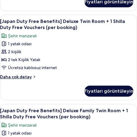
Fiyatları görüntüleyin
detay
Benefits]
Duty
Deluxe
Free
Double
[Japan
Kaliteli yatak takımı, kuştüyü yorgan, 
Vouchers
6
City
[Japan Duty Free Benefits] Deluxe Twin Room + 1 Shilla
Duty
View
(per
Duty Free Vouchers (per booking)
+
Free
booking)
Şehir manzaralı
1
Benefits]
için
Shilla
1 yatak odası
Deluxe
tüm
Duty
2 kişilik
Twin
Free
fotoğrafları
Vouchers
Room
2 tek Kişilik Yatak
görün
(per
+
Ücretsiz kablosuz internet
booking)
1
hakkında
[Japan
Daha çok detay
Shilla
daha
Duty
fazla
Duty
Free
Fiyatları görüntüleyin
detay
Benefits]
Free
Deluxe
Vouchers
Twin
[Japan
Kaliteli yatak takımı, kuştüyü yorgan, 
(per
6
Room
[Japan Duty Free Benefits] Deluxe Family Twin Room + 1
Duty
+
booking)
Shilla Duty Free Vouchers (per booking)
1
Free
için
Şehir manzaralı
Shilla
Benefits]
tüm
Duty
1 yatak odası
Deluxe
Free