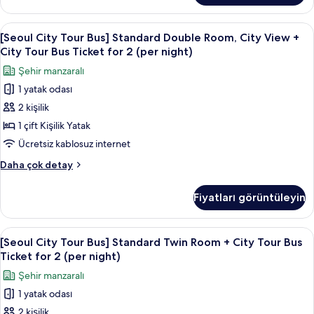
27)
Oda,
için
Dağ
[Seoul
Kaliteli yatak takımı, kuştüyü yorgan, 
tüm
7
Manzaralı
[Seoul City Tour Bus] Standard Double Room, City View +
City
fotoğrafları
(Floor
City Tour Bus Ticket for 2 (per night)
17
Tour
görün
Şehir manzaralı
~
Bus]
27)
1 yatak odası
Standard
hakkında
2 kişilik
Double
daha
fazla
Room,
1 çift Kişilik Yatak
detay
City
Ücretsiz kablosuz internet
View
[Seoul
Daha çok detay
+
City
City
Tour
Fiyatları görüntüleyin
Bus]
Tour
Standard
Bus
Double
[Seoul
Kaliteli yatak takımı, kuştüyü yorgan, 
Ticket
7
Room,
[Seoul City Tour Bus] Standard Twin Room + City Tour Bus
City
City
for
Ticket for 2 (per night)
View
Tour
2
Şehir manzaralı
+
Bus]
(per
City
1 yatak odası
Standard
night)
Tour
2 kişilik