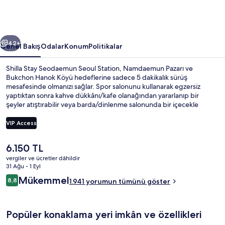
için
fotoğraf
galerisi
ceki
Sonraki
42+
Genel Bakış
Odalar
Konum
Politikalar
Shilla Stay Seodaemun Seoul Station, Namdaemun Pazarı ve
Bukchon Hanok Köyü hedeflerine sadece 5 dakikalık sürüş
mesafesinde olmanızı sağlar. Spor salonunu kullanarak egzersiz
yaptıktan sonra kahve dükkânı/kafe olanağından yararlanıp bir
şeyler atıştırabilir veya barda/dinlenme salonunda bir içecekle
gevşeyebilirsiniz. Ayrıca Gwanghwamun ve Gyeongbokgung Sarayı
sadece 5 dakikalık sürüş mesafesindedir. Misafirler konaklama
VIP Access
yerinin toplu taşıma araçlarına kısa yürüme mesafesinde olmasını
seviyor: Seodaemun İstasyonu çok yakın ve Chungjeongno
Şu
6.150 TL
İstasyonu 10 dakika mesafede.
Şehir manzarası
anki
vergiler ve ücretler dâhildir
fiyat
31 Ağu - 1 Eyl
6.150 TL
Yorumlar
Mükemmel
8,8
1.941 yorumun tümünü göster
8,8/10
Popüler konaklama yeri imkân ve özellikleri