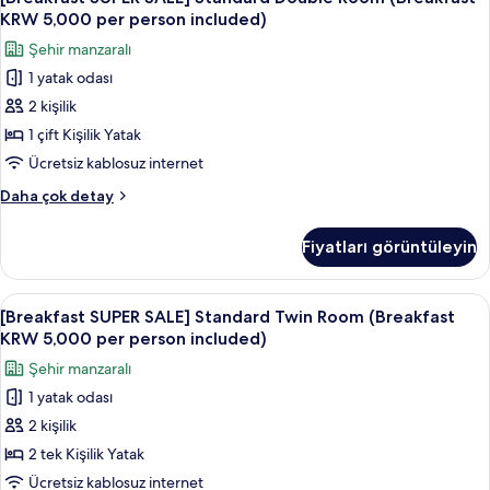
SUPER
would
3
KRW 5,000 per person included)
+
SALE]
be
Şehir manzaralı
Free
Standard
small
futon
1 yatak odası
Double
for
for
2 kişilik
Room
extra
4)
1person.
(Breakfast
1 çift Kişilik Yatak
için
Room
KRW
tüm
Ücretsiz kablosuz internet
would
5,000
fotoğrafları
be
[Breakfast
Daha çok detay
per
small
görün
SUPER
for
person
SALE]
Fiyatları görüntüleyin
4)
Standard
included)
hakkında
Double
için
daha
Room
[Breakfast
Kaliteli yatak takımı, kuştüyü yorgan, 
fazla
tüm
8
(Breakfast
[Breakfast SUPER SALE] Standard Twin Room (Breakfast
SUPER
detay
KRW
fotoğrafları
KRW 5,000 per person included)
5,000
SALE]
görün
Şehir manzaralı
per
Standard
person
1 yatak odası
Twin
included)
2 kişilik
Room
hakkında
daha
(Breakfast
2 tek Kişilik Yatak
fazla
KRW
Ücretsiz kablosuz internet
detay