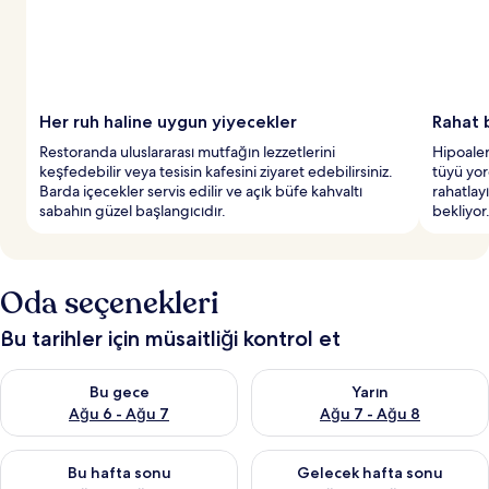
Her ruh haline uygun yiyecekler
Rahat 
Restoranda uluslararası mutfağın lezzetlerini
Hipoalerj
keşfedebilir veya tesisin kafesini ziyaret edebilirsiniz.
tüyü yor
Barda içecekler servis edilir ve açık büfe kahvaltı
rahatlay
sabahın güzel başlangıcıdır.
bekliyor
Oda seçenekleri
Bu tarihler için müsaitliği kontrol et
Bu gece için müsaitliği kontrol et Ağu 6 - Ağu 7
Yarın için müsaitliği kontrol e
Bu gece
Yarın
Ağu 6 - Ağu 7
Ağu 7 - Ağu 8
Bu hafta sonu için müsaitliği kontrol et Ağu 7 - Ağu 9
Önümüzdeki hafta sonu için müs
Bu hafta sonu
Gelecek hafta sonu