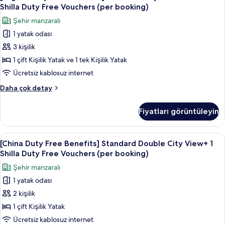
Duty
+
booking)
Shilla Duty Free Vouchers (per booking)
1
Free
için
Şehir manzaralı
Shilla
Benefits]
tüm
Duty
1 yatak odası
Deluxe
fotoğrafları
Free
3 kişilik
Family
Vouchers
görün
(per
Twin
1 çift Kişilik Yatak ve 1 tek Kişilik Yatak
booking)
Room
Ücretsiz kablosuz internet
hakkında
+
daha
[English
Daha çok detay
1
fazla
Duty
detay
Shilla
Free
Fiyatları görüntüleyin
Benefits]
Duty
Deluxe
Free
Family
[China
Kaliteli yatak takımı, kuştüyü yorgan, 
Vouchers
6
Twin
[China Duty Free Benefits] Standard Double City View+ 1
Duty
Room
(per
Shilla Duty Free Vouchers (per booking)
+
Free
booking)
Şehir manzaralı
1
Benefits]
için
Shilla
1 yatak odası
Standard
tüm
Duty
2 kişilik
Double
Free
fotoğrafları
Vouchers
City
1 çift Kişilik Yatak
görün
(per
View+
Ücretsiz kablosuz internet
booking)