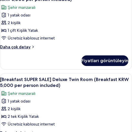
KRW
SALE]
fotoğrafları
Şehir manzaralı
5,000
Deluxe
görün
per
1 yatak odası
Double
person
2 kişilik
Room
included)
hakkında
(Breakfast
1 çift Kişilik Yatak
daha
KRW
Ücretsiz kablosuz internet
fazla
5,000
detay
[Breakfast
Daha çok detay
per
SUPER
person
SALE]
Fiyatları görüntüleyin
Deluxe
included)
Double
için
Room
[Breakfast
Kaliteli yatak takımı, kuştüyü yorgan, 
tüm
8
(Breakfast
[Breakfast SUPER SALE] Deluxe Twin Room (Breakfast KRW
SUPER
KRW
fotoğrafları
5,000 per person included)
5,000
SALE]
görün
Şehir manzaralı
per
Deluxe
person
1 yatak odası
Twin
included)
2 kişilik
Room
hakkında
daha
(Breakfast
2 tek Kişilik Yatak
fazla
KRW
Ücretsiz kablosuz internet
detay
5,000