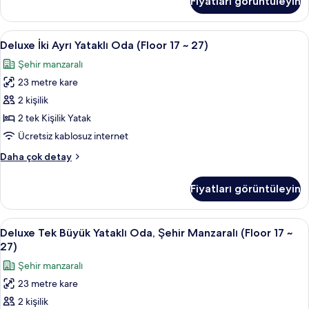
Fiyatları görüntüleyin
Yataklı
tüm
Oda
fotoğrafları
(Standard,
Deluxe
Kaliteli yatak takımı, kuştüyü yorgan, 
görün
5
Floor
Deluxe İki Ayrı Yataklı Oda (Floor 17 ~ 27)
İki
3
Şehir manzaralı
~16)
Ayrı
hakkında
23 metre kare
Yataklı
daha
Oda
2 kişilik
fazla
(Floor
detay
2 tek Kişilik Yatak
17
Ücretsiz kablosuz internet
~
Deluxe
Daha çok detay
27)
İki
için
Ayrı
Fiyatları görüntüleyin
Yataklı
tüm
Oda
fotoğrafları
(Floor
Deluxe
Kaliteli yatak takımı, kuştüyü yorgan, 
görün
6
17
Deluxe Tek Büyük Yataklı Oda, Şehir Manzaralı (Floor 17 ~
Tek
~
27)
27)
Büyük
Şehir manzaralı
hakkında
Yataklı
daha
23 metre kare
Oda,
fazla
2 kişilik
Şehir
detay