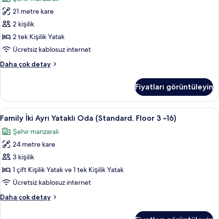
3
Ayrı
~16)
21 metre kare
Yataklı
hakkında
Oda
2 kişilik
daha
(Floor
fazla
2 tek Kişilik Yatak
detay
3
Ücretsiz kablosuz internet
~16)
Standard
Daha çok detay
için
İki
tüm
Ayrı
Fiyatları görüntüleyin
Yataklı
fotoğrafları
Oda
görün
(Floor
Family
Kaliteli yatak takımı, kuştüyü yorgan, 
6
3
Family İki Ayrı Yataklı Oda (Standard, Floor 3 ~16)
İki
~16)
Şehir manzaralı
hakkında
Ayrı
daha
24 metre kare
Yataklı
fazla
Oda
3 kişilik
detay
(Standard,
1 çift Kişilik Yatak ve 1 tek Kişilik Yatak
Floor
Ücretsiz kablosuz internet
3
Family
Daha çok detay
~16)
İki
için
Ayrı