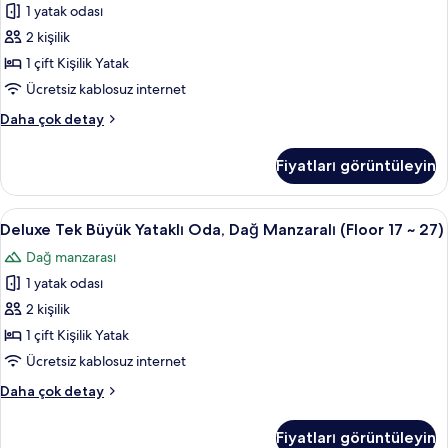
5,000
1 yatak odası
Yataklı
görün
per
Oda,
2 kişilik
person
Dağ
included)
1 çift Kişilik Yatak
hakkında
Manzaralı
Ücretsiz kablosuz internet
daha
(Floor
fazla
Standard
Daha çok detay
3
detay
Tek
~16)
Büyük
Fiyatları görüntüleyin
Yataklı
için
Oda,
tüm
Dağ
Deluxe
Kaliteli yatak takımı, kuştüyü yorgan, 
fotoğrafları
6
Manzaralı
Deluxe Tek Büyük Yataklı Oda, Dağ Manzaralı (Floor 17 ~ 27)
Tek
görün
(Floor
Dağ manzarası
3
Büyük
~16)
1 yatak odası
Yataklı
hakkında
Oda,
2 kişilik
daha
Dağ
fazla
1 çift Kişilik Yatak
detay
Manzaralı
Ücretsiz kablosuz internet
(Floor
Deluxe
Daha çok detay
17
Tek
~
Büyük
Fiyatları görüntüleyin
Yataklı