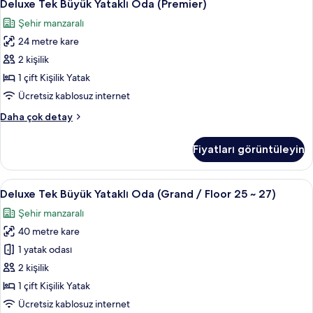
6
Floor
Deluxe Tek Büyük Yataklı Oda (Premier)
Tek
görün
17
Şehir manzaralı
~
Büyük
27)
24 metre kare
Yataklı
hakkında
Oda
2 kişilik
daha
(Premier)
fazla
1 çift Kişilik Yatak
detay
için
Ücretsiz kablosuz internet
tüm
Deluxe
Daha çok detay
fotoğrafları
Tek
görün
Büyük
Fiyatları görüntüleyin
Yataklı
Oda
(Premier)
Deluxe
Kaliteli yatak takımı, kuştüyü yorgan, 
5
hakkında
Deluxe Tek Büyük Yataklı Oda (Grand / Floor 25 ~ 27)
Tek
daha
Şehir manzaralı
fazla
Büyük
detay
40 metre kare
Yataklı
Oda
1 yatak odası
(Grand
2 kişilik
/
1 çift Kişilik Yatak
Floor
Ücretsiz kablosuz internet