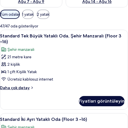
Ağu 7 - Ağu 9
Ağu 14 - Ağu 16
Odalar
Tüm odalar
1 yatak
2 yatak
için
mevcut
47/47 oda gösteriliyor
filtreler
Standard
Kaliteli yatak takımı, kuştüyü yorgan, 
6
Standard Tek Büyük Yataklı Oda, Şehir Manzaralı (Floor 3
Tek
~16)
Büyük
Şehir manzaralı
Yataklı
21 metre kare
Oda,
2 kişilik
Şehir
Manzaralı
1 çift Kişilik Yatak
(Floor
Ücretsiz kablosuz internet
3
Standard
Daha çok detay
~16)
Tek
için
Büyük
Fiyatları görüntüleyin
Yataklı
tüm
Oda,
fotoğrafları
Şehir
Standard
Kaliteli yatak takımı, kuştüyü yorgan, 
görün
5
Manzaralı
Standard İki Ayrı Yataklı Oda (Floor 3 ~16)
İki
(Floor
Şehir manzaralı