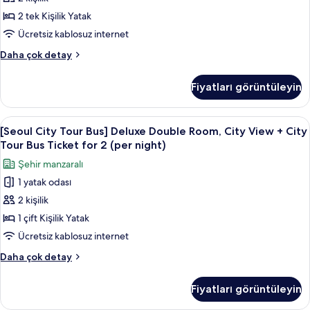
Twin
Bus
için
Ticket
Room
2 tek Kişilik Yatak
tüm
for
+
Ücretsiz kablosuz internet
fotoğrafları
2
City
(per
görün
[Seoul
Daha çok detay
Tour
night)
City
hakkında
Bus
Tour
Fiyatları görüntüleyin
daha
Bus]
Ticket
fazla
Standard
for
detay
Twin
[Seoul
Kaliteli yatak takımı, kuştüyü yorgan, 
2
7
Room
[Seoul City Tour Bus] Deluxe Double Room, City View + City
City
+
(per
Tour Bus Ticket for 2 (per night)
City
Tour
night)
Şehir manzaralı
Tour
Bus]
için
Bus
1 yatak odası
Deluxe
tüm
Ticket
2 kişilik
Double
for
fotoğrafları
2
Room,
1 çift Kişilik Yatak
görün
(per
City
Ücretsiz kablosuz internet
night)
View
hakkında
[Seoul
Daha çok detay
+
daha
City
fazla
City
Tour
Fiyatları görüntüleyin
detay
Bus]
Tour
Deluxe