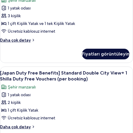
Şehir manzaralı
Shilla
Benefits]
tüm
Duty
1 yatak odası
Deluxe
fotoğrafları
Free
3 kişilik
Family
Vouchers
görün
(per
Twin
1 çift Kişilik Yatak ve 1 tek Kişilik Yatak
booking)
Room
Ücretsiz kablosuz internet
hakkında
+
daha
[China
Daha çok detay
1
fazla
Duty
detay
Shilla
Free
Fiyatları görüntüleyin
Benefits]
Duty
Deluxe
Free
Family
[Japan
Kaliteli yatak takımı, kuştüyü yorgan, 
Vouchers
6
Twin
[Japan Duty Free Benefits] Standard Double City View+ 1
Duty
Room
(per
Shilla Duty Free Vouchers (per booking)
+
Free
booking)
Şehir manzaralı
1
Benefits]
için
Shilla
1 yatak odası
Standard
tüm
Duty
2 kişilik
Double
Free
fotoğrafları
Vouchers
City
1 çift Kişilik Yatak
görün
(per
View+
Ücretsiz kablosuz internet
booking)
1
hakkında
[Japan
Daha çok detay
Shilla
daha
Duty