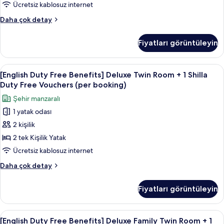
View
Ücretsiz kablosuz internet
booking)
+
hakkında
[English
Daha çok detay
1
daha
Duty
fazla
Shilla
Free
Fiyatları görüntüleyin
detay
Benefits]
Duty
Deluxe
Free
Double
[English
Kaliteli yatak takımı, kuştüyü yorgan, 
Vouchers
6
City
[English Duty Free Benefits] Deluxe Twin Room + 1 Shilla
Duty
View
(per
Duty Free Vouchers (per booking)
+
Free
booking)
Şehir manzaralı
1
Benefits]
için
Shilla
1 yatak odası
Deluxe
tüm
Duty
2 kişilik
Twin
Free
fotoğrafları
Vouchers
Room
2 tek Kişilik Yatak
görün
(per
+
Ücretsiz kablosuz internet
booking)
1
hakkında
[English
Daha çok detay
Shilla
daha
Duty
fazla
Duty
Free
Fiyatları görüntüleyin
detay
Benefits]
Free
Deluxe
Vouchers
Twin
[English
Kaliteli yatak takımı, kuştüyü yorgan, 
(per
6
Room
[English Duty Free Benefits] Deluxe Family Twin Room + 1