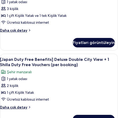
Duty
1 yatak odası
Standard
fotoğrafları
Free
3 kişilik
Family
Vouchers
görün
(per
Twin
1 çift Kişilik Yatak ve 1 tek Kişilik Yatak
booking)
Room
Ücretsiz kablosuz internet
hakkında
+
daha
[Japan
Daha çok detay
1
fazla
Duty
detay
Shilla
Free
Fiyatları görüntüleyin
Benefits]
Duty
Standard
Free
Family
[Japan
Kaliteli yatak takımı, kuştüyü yorgan, 
Vouchers
6
Twin
[Japan Duty Free Benefits] Deluxe Double City View + 1
Duty
Room
(per
Shilla Duty Free Vouchers (per booking)
+
Free
booking)
Şehir manzaralı
1
Benefits]
için
Shilla
1 yatak odası
Deluxe
tüm
Duty
2 kişilik
Double
Free
fotoğrafları
Vouchers
City
1 çift Kişilik Yatak
görün
(per
View
Ücretsiz kablosuz internet
booking)
+
hakkında
[Japan
Daha çok detay
1
daha
Duty
fazla
Shilla
Free