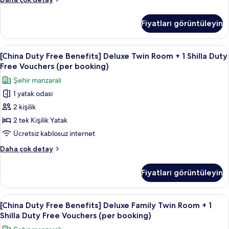
1
daha
Duty
fazla
Shilla
Free
Fiyatları görüntüleyin
detay
Benefits]
Duty
Deluxe
Free
Double
[China
Kaliteli yatak takımı, kuştüyü yorgan, 
Vouchers
6
City
[China Duty Free Benefits] Deluxe Twin Room + 1 Shilla Duty
Duty
View
(per
Free Vouchers (per booking)
+
Free
booking)
Şehir manzaralı
1
Benefits]
için
Shilla
1 yatak odası
Deluxe
tüm
Duty
2 kişilik
Twin
Free
fotoğrafları
Vouchers
Room
2 tek Kişilik Yatak
görün
(per
+
Ücretsiz kablosuz internet
booking)
1
hakkında
[China
Daha çok detay
Shilla
daha
Duty
fazla
Duty
Free
Fiyatları görüntüleyin
detay
Benefits]
Free
Deluxe
Vouchers
Twin
[China
Kaliteli yatak takımı, kuştüyü yorgan, 
(per
6
Room
[China Duty Free Benefits] Deluxe Family Twin Room + 1
Duty
+
booking)
Shilla Duty Free Vouchers (per booking)
1
Free
için