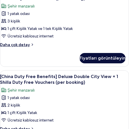
1
Free
için
Şehir manzaralı
Shilla
Benefits]
tüm
Duty
1 yatak odası
Standard
fotoğrafları
Free
3 kişilik
Family
Vouchers
görün
(per
Twin
1 çift Kişilik Yatak ve 1 tek Kişilik Yatak
booking)
Room
Ücretsiz kablosuz internet
hakkında
+
daha
[China
Daha çok detay
1
fazla
Duty
detay
Shilla
Free
Fiyatları görüntüleyin
Benefits]
Duty
Standard
Free
Family
[China
Kaliteli yatak takımı, kuştüyü yorgan, 
Vouchers
6
Twin
[China Duty Free Benefits] Deluxe Double City View + 1
Duty
Room
(per
Shilla Duty Free Vouchers (per booking)
+
Free
booking)
Şehir manzaralı
1
Benefits]
için
Shilla
1 yatak odası
Deluxe
tüm
Duty
2 kişilik
Double
Free
fotoğrafları
Vouchers
City
1 çift Kişilik Yatak
görün
(per
View
Ücretsiz kablosuz internet
booking)
+
hakkında
[China
Daha çok detay