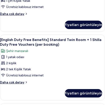
City
1 çift Kişilik Yatak
görün
(per
View+
Ücretsiz kablosuz internet
night)
1
hakkında
[English
Daha çok detay
Shilla
daha
Duty
fazla
Duty
Free
Fiyatları görüntüleyin
detay
Benefits]
Free
Standard
Vouchers
Double
[English
Kaliteli yatak takımı, kuştüyü yorgan, 
(per
6
City
[English Duty Free Benefits] Standard Twin Room + 1 Shilla
Duty
View+
booking)
Duty Free Vouchers (per booking)
1
Free
için
Şehir manzaralı
Shilla
Benefits]
tüm
Duty
1 yatak odası
Standard
fotoğrafları
Free
2 kişilik
Twin
Vouchers
görün
(per
Room
2 tek Kişilik Yatak
booking)
+
Ücretsiz kablosuz internet
hakkında
1
daha
[English
Daha çok detay
Shilla
fazla
Duty
detay
Duty
Free
Fiyatları görüntüleyin
Benefits]
Free
Standard
Vouchers
Twin
Kaliteli yatak takımı, kuştüyü yorgan, 