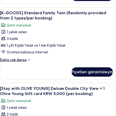
Double
için
Room
[K-
Şehir manzarası
tüm
6
(Randomly
[K-GOODS] Standard Family Twin (Randomly provided
GOODS]
provided
fotoğrafları
from 2 types/per booking)
from
Standard
görün
Şehir manzaralı
2
Family
types/per
1 yatak odası
Twin
booking)
3 kişilik
(Randomly
hakkında
daha
provided
1 çift Kişilik Yatak ve 1 tek Kişilik Yatak
fazla
from
Ücretsiz kablosuz internet
detay
2
[K-
Daha çok detay
types/per
GOODS]
booking)
Standard
Fiyatları görüntüleyin
Family
için
Twin
tüm
(Randomly
[Stay
Kaliteli yatak takımı, kuştüyü yorgan, 
fotoğrafları
6
provided
[Stay with OLIVE YOUNG] Deluxe Double City View + 1
with
from
görün
Olive Young Gift card KRW 5,000 (per booking)
2
OLIVE
Şehir manzaralı
types/per
YOUNG]
booking)
1 yatak odası
Deluxe
hakkında
2 kişilik
Double
daha