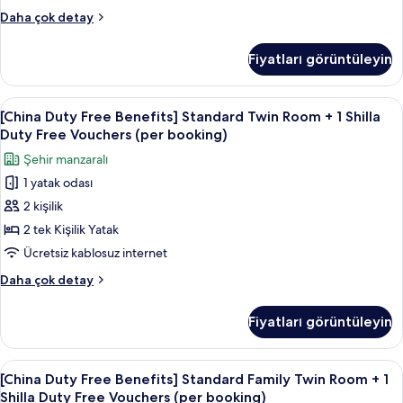
1
hakkında
[China
Daha çok detay
Shilla
daha
Duty
fazla
Duty
Free
Fiyatları görüntüleyin
detay
Benefits]
Free
Standard
Vouchers
Double
[China
Kaliteli yatak takımı, kuştüyü yorgan, 
(per
6
City
[China Duty Free Benefits] Standard Twin Room + 1 Shilla
Duty
View+
booking)
Duty Free Vouchers (per booking)
1
Free
için
Şehir manzaralı
Shilla
Benefits]
tüm
Duty
1 yatak odası
Standard
fotoğrafları
Free
2 kişilik
Twin
Vouchers
görün
(per
Room
2 tek Kişilik Yatak
booking)
+
Ücretsiz kablosuz internet
hakkında
1
daha
[China
Daha çok detay
Shilla
fazla
Duty
detay
Duty
Free
Fiyatları görüntüleyin
Benefits]
Free
Standard
Vouchers
Twin
[China
Kaliteli yatak takımı, kuştüyü yorgan, 
(per
6
Room
[China Duty Free Benefits] Standard Family Twin Room + 1
Duty
+
booking)
Shilla Duty Free Vouchers (per booking)