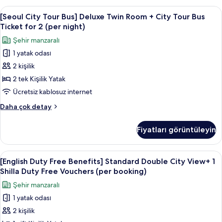
Bus
Double
[Seoul
Kaliteli yatak takımı, kuştüyü yorgan, 
Ticket
7
Room,
[Seoul City Tour Bus] Deluxe Twin Room + City Tour Bus
City
City
for
Ticket for 2 (per night)
View
Tour
2
Şehir manzaralı
+
Bus]
(per
City
1 yatak odası
Deluxe
night)
Tour
2 kişilik
Twin
Bus
için
Ticket
Room
2 tek Kişilik Yatak
tüm
for
+
Ücretsiz kablosuz internet
fotoğrafları
2
City
(per
görün
[Seoul
Daha çok detay
Tour
night)
City
hakkında
Bus
Tour
Fiyatları görüntüleyin
daha
Bus]
Ticket
fazla
Deluxe
for
detay
Twin
[English
Kaliteli yatak takımı, kuştüyü yorgan, 
2
6
Room
[English Duty Free Benefits] Standard Double City View+ 1
Duty
+
(per
Shilla Duty Free Vouchers (per booking)
City
Free
night)
Şehir manzaralı
Tour
Benefits]
için
Bus
1 yatak odası
Standard
tüm
Ticket
2 kişilik
Double
for
fotoğrafları
2