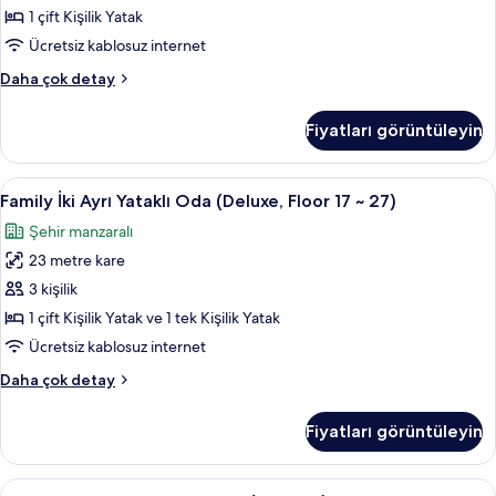
Manzaralı
1 çift Kişilik Yatak
(Floor
Ücretsiz kablosuz internet
17
Deluxe
Daha çok detay
~
Tek
27)
Büyük
Fiyatları görüntüleyin
Yataklı
için
Oda,
tüm
Şehir
Family
Kaliteli yatak takımı, kuştüyü yorgan, 
fotoğrafları
6
Manzaralı
Family İki Ayrı Yataklı Oda (Deluxe, Floor 17 ~ 27)
İki
(Floor
görün
Şehir manzaralı
17
Ayrı
~
23 metre kare
Yataklı
27)
Oda
3 kişilik
hakkında
(Deluxe,
daha
1 çift Kişilik Yatak ve 1 tek Kişilik Yatak
fazla
Floor
Ücretsiz kablosuz internet
detay
17
Family
Daha çok detay
~
İki
27)
Ayrı
Fiyatları görüntüleyin
Yataklı
için
Oda
tüm
(Deluxe,
Deluxe
Kaliteli yatak takımı, kuştüyü yorgan, 
fotoğrafları