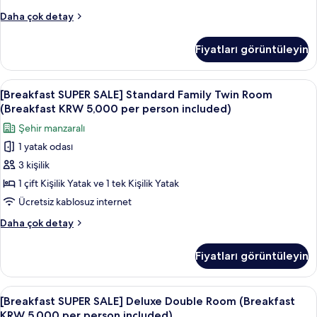
5,000
[Breakfast
Daha çok detay
per
SUPER
person
SALE]
Fiyatları görüntüleyin
Standard
included)
Twin
için
Room
[Breakfast
Kaliteli yatak takımı, kuştüyü yorgan, 
tüm
7
(Breakfast
[Breakfast SUPER SALE] Standard Family Twin Room
SUPER
KRW
fotoğrafları
(Breakfast KRW 5,000 per person included)
5,000
SALE]
görün
Şehir manzaralı
per
Standard
person
1 yatak odası
Family
included)
3 kişilik
Twin
hakkında
daha
Room
1 çift Kişilik Yatak ve 1 tek Kişilik Yatak
fazla
(Breakfast
Ücretsiz kablosuz internet
detay
KRW
[Breakfast
Daha çok detay
5,000
SUPER
per
SALE]
Fiyatları görüntüleyin
Standard
person
Family
included)
Twin
[Breakfast
Kaliteli yatak takımı, kuştüyü yorgan, 
için
8
Room
[Breakfast SUPER SALE] Deluxe Double Room (Breakfast
SUPER
(Breakfast
tüm
KRW 5,000 per person included)