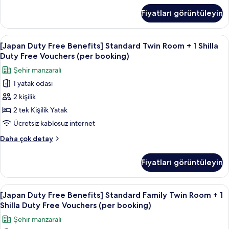
fazla
Duty
Free
Fiyatları görüntüleyin
detay
Benefits]
Free
Standard
Vouchers
Double
[Japan
Kaliteli yatak takımı, kuştüyü yorgan, 
(per
6
City
[Japan Duty Free Benefits] Standard Twin Room + 1 Shilla
Duty
View+
booking)
Duty Free Vouchers (per booking)
1
Free
için
Şehir manzaralı
Shilla
Benefits]
tüm
Duty
1 yatak odası
Standard
fotoğrafları
Free
2 kişilik
Twin
Vouchers
görün
(per
Room
2 tek Kişilik Yatak
booking)
+
Ücretsiz kablosuz internet
hakkında
1
daha
[Japan
Daha çok detay
Shilla
fazla
Duty
detay
Duty
Free
Fiyatları görüntüleyin
Benefits]
Free
Standard
Vouchers
Twin
[Japan
Kaliteli yatak takımı, kuştüyü yorgan, 
(per
6
Room
[Japan Duty Free Benefits] Standard Family Twin Room + 1
Duty
+
booking)
Shilla Duty Free Vouchers (per booking)
1
Free
için
Şehir manzaralı
Shilla
Benefits]
tüm