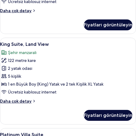
Ücretsiz kablosuz internet
görün
Presidential
Daha çok detay
Villa,
Kişiye
Fiyatları görüntüleyin
Özel
Havuzlu
hakkında
King
King Suite, Land View | Kaliteli yatak 
9
daha
King Suite, Land View
Suite,
fazla
Şehir manzaralı
detay
Land
122 metre kare
View
için
2 yatak odası
tüm
5 kişilik
fotoğrafları
1 en Büyük Boy (King) Yatak ve 2 tek Kişilik XL Yatak
görün
Ücretsiz kablosuz internet
King
Daha çok detay
Suite,
Land
Fiyatları görüntüleyin
View
hakkında
daha
Platinum
Platinum Villa Suite | Kaliteli yatak ta
13
fazla
Platinum Villa Suite