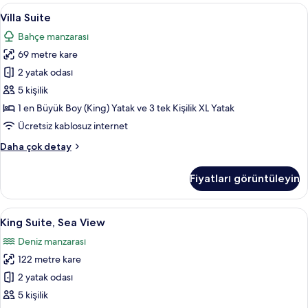
detay
Villa
Villa Suite | Kaliteli yatak takımı, ücre
10
Villa Suite
Suite
Bahçe manzarası
için
69 metre kare
tüm
fotoğrafları
2 yatak odası
görün
5 kişilik
1 en Büyük Boy (King) Yatak ve 3 tek Kişilik XL Yatak
Ücretsiz kablosuz internet
Villa
Daha çok detay
Suite
hakkında
Fiyatları görüntüleyin
daha
fazla
detay
King
King Suite, Sea View | Kaliteli yatak ta
10
King Suite, Sea View
Suite,
Deniz manzarası
Sea
122 metre kare
View
için
2 yatak odası
tüm
5 kişilik