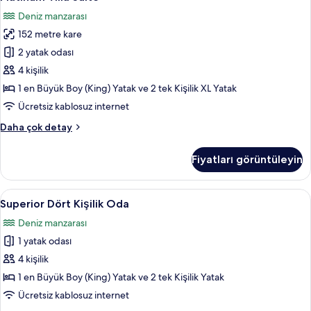
Villa
detay
Deniz manzarası
Suite
152 metre kare
için
tüm
2 yatak odası
fotoğrafları
4 kişilik
görün
1 en Büyük Boy (King) Yatak ve 2 tek Kişilik XL Yatak
Ücretsiz kablosuz internet
Platinum
Daha çok detay
Villa
Suite
Fiyatları görüntüleyin
hakkında
daha
fazla
Superior
Superior Dört Kişilik Oda | Kaliteli yat
10
detay
Superior Dört Kişilik Oda
Dört
Deniz manzarası
Kişilik
1 yatak odası
Oda
için
4 kişilik
tüm
1 en Büyük Boy (King) Yatak ve 2 tek Kişilik Yatak
fotoğrafları
Ücretsiz kablosuz internet
görün