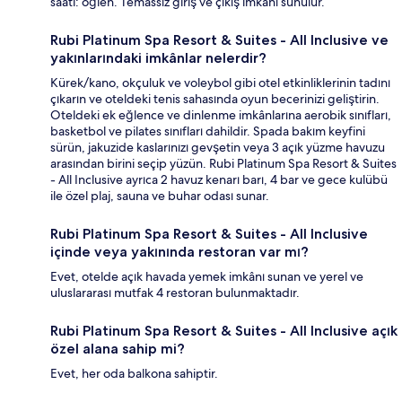
saati: öğlen. Temassız giriş ve çıkış imkânı sunulur.
Rubi Platinum Spa Resort & Suites - All Inclusive ve
yakınlarındaki imkânlar nelerdir?
Kürek/kano, okçuluk ve voleybol gibi otel etkinliklerinin tadını
çıkarın ve oteldeki tenis sahasında oyun becerinizi geliştirin.
Oteldeki ek eğlence ve dinlenme imkânlarına aerobik sınıfları,
basketbol ve pilates sınıfları dahildir. Spada bakım keyfini
sürün, jakuzide kaslarınızı gevşetin veya 3 açık yüzme havuzu
arasından birini seçip yüzün. Rubi Platinum Spa Resort & Suites
- All Inclusive ayrıca 2 havuz kenarı barı, 4 bar ve gece kulübü
ile özel plaj, sauna ve buhar odası sunar.
Rubi Platinum Spa Resort & Suites - All Inclusive
içinde veya yakınında restoran var mı?
Evet, otelde açık havada yemek imkânı sunan ve yerel ve
uluslararası mutfak 4 restoran bulunmaktadır.
Rubi Platinum Spa Resort & Suites - All Inclusive açık
özel alana sahip mi?
Evet, her oda balkona sahiptir.