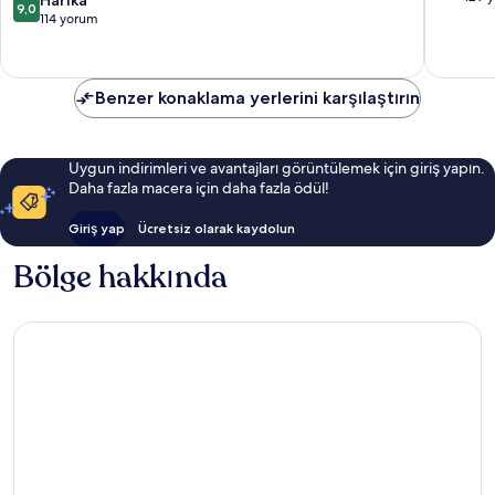
Harika
9,0
9.0,
Şey
üzerinden
114 yorum
Harika,
Dâhil
9.0,
129
Alanya
Harika,
yorum
114
Benzer konaklama yerlerini karşılaştırın
yorum
Uygun indirimleri ve avantajları görüntülemek için giriş yapın.
Daha fazla macera için daha fazla ödül!
Giriş yap
Ücretsiz olarak kaydolun
Bölge hakkında