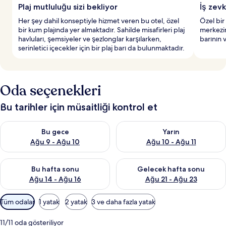
Plaj mutluluğu sizi bekliyor
İş zev
Her şey dahil konseptiyle hizmet veren bu otel, özel
Özel bir 
bir kum plajında yer almaktadır. Sahilde misafirleri plaj
merkezini
havluları, şemsiyeler ve şezlonglar karşılarken,
barının 
serinletici içecekler için bir plaj barı da bulunmaktadır.
Oda seçenekleri
Bu tarihler için müsaitliği kontrol et
Bu gece için müsaitliği kontrol et Ağu 9 - Ağu 10
Yarın için müsaitliği kontrol et
Bu gece
Yarın
Ağu 9 - Ağu 10
Ağu 10 - Ağu 11
Bu hafta sonu için müsaitliği kontrol et Ağu 14 - Ağu 16
Önümüzdeki hafta sonu için mü
Bu hafta sonu
Gelecek hafta sonu
Ağu 14 - Ağu 16
Ağu 21 - Ağu 23
Odalar
Tüm odalar
1 yatak
2 yatak
3 ve daha fazla yatak
için
mevcut
11/11 oda gösteriliyor