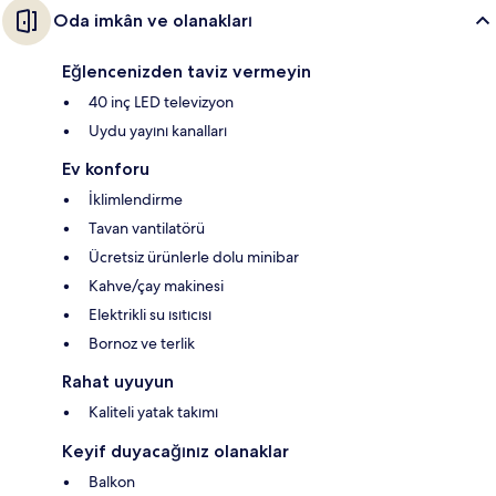
Oda imkân ve olanakları
Eğlencenizden taviz vermeyin
40 inç LED televizyon
Uydu yayını kanalları
Ev konforu
İklimlendirme
Tavan vantilatörü
Ücretsiz ürünlerle dolu minibar
Kahve/çay makinesi
Elektrikli su ısıtıcısı
Bornoz ve terlik
Rahat uyuyun
Kaliteli yatak takımı
Keyif duyacağınız olanaklar
Balkon