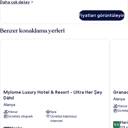
Superior
Daha çok detay
Dört
Kişilik
Fiyatları görüntüleyin
Oda
hakkında
daha
Benzer konaklama yerleri
fazla
detay
Mylome Luxury Hotel & Resort - Ultra Her Şey Dâhil
Granada 
Mylome
Granad
Mylome Luxury Hotel & Resort - Ultra Her Şey
Granad
Luxury
Luxury
Dâhil
Alanya
Hotel
Beach
Alanya
Havuz
&
-
Ücrets
Resort
Havuz
Spa
All
Ücretsiz otopark
Ücretsiz kablosuz
-
Inclusiv
internet
10
Ultra
Alanya
Har
9,0
üzerind
Her
129 
10