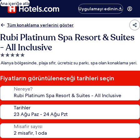
Ana içeriğe atla
Uygulamayı edinin
Tüm konaklama yerlerini göster
Rubi Platinum Spa Resort & Suites
- All Inclusive
5.0
yıldızlı
Alanya bölgesinde, plaja sıfır, ücretsiz su parkı, spa olan konaklama yeri.
konaklama
yeri
Fiyatların görüntüleneceği tarihleri seçin
Nereye?
Tarihler
Misafir sayısı