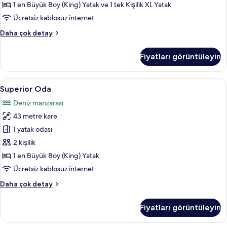
1 en Büyük Boy (King) Yatak ve 1 tek Kişilik XL Yatak
Ücretsiz kablosuz internet
Junior
Daha çok detay
Suite
hakkında
Fiyatları görüntüleyin
daha
fazla
detay
Superior
Superior Oda | Kaliteli yatak takımı, ü
6
Superior Oda
Oda
Deniz manzarası
için
43 metre kare
tüm
fotoğrafları
1 yatak odası
görün
2 kişilik
1 en Büyük Boy (King) Yatak
Ücretsiz kablosuz internet
Superior
Daha çok detay
Oda
hakkında
Fiyatları görüntüleyin
daha
fazla