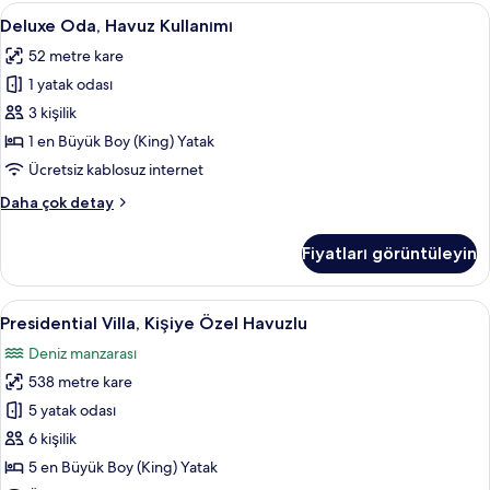
daha
Deluxe
Deluxe Oda, Havuz Kullanımı | Kaliteli
9
fazla
Deluxe Oda, Havuz Kullanımı
Oda,
detay
52 metre kare
Havuz
1 yatak odası
Kullanımı
için
3 kişilik
tüm
1 en Büyük Boy (King) Yatak
fotoğrafları
Ücretsiz kablosuz internet
görün
Deluxe
Daha çok detay
Oda,
Havuz
Fiyatları görüntüleyin
Kullanımı
hakkında
daha
Presidential
Presidential Villa, Kişiye Özel Havuzlu
24
fazla
Presidential Villa, Kişiye Özel Havuzlu
Villa,
detay
Deniz manzarası
Kişiye
538 metre kare
Özel
Havuzlu
5 yatak odası
için
6 kişilik
tüm
5 en Büyük Boy (King) Yatak
fotoğrafları