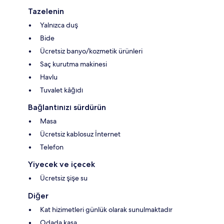
Tazelenin
Yalnızca duş
Bide
Ücretsiz banyo/kozmetik ürünleri
Saç kurutma makinesi
Havlu
Tuvalet kâğıdı
Bağlantınızı sürdürün
Masa
Ücretsiz kablosuz İnternet
Telefon
Yiyecek ve içecek
Ücretsiz şişe su
Diğer
Kat hizimetleri günlük olarak sunulmaktadır
Odada kasa