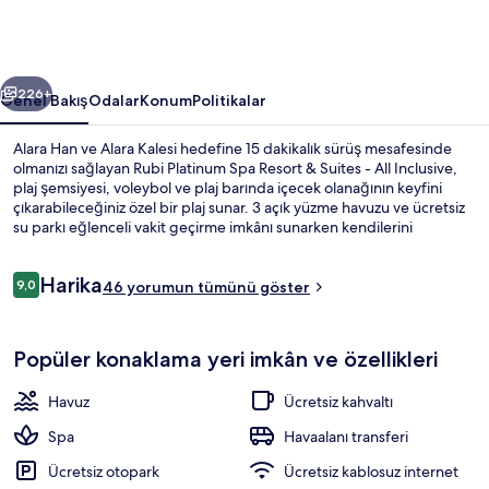
Suites
-
All
ceki
Sonraki
Inclusive
226+
Genel Bakış
Odalar
Konum
Politikalar
için
Alara Han ve Alara Kalesi hedefine 15 dakikalık sürüş mesafesinde
fotoğraf
olmanızı sağlayan Rubi Platinum Spa Resort & Suites - All Inclusive,
plaj şemsiyesi, voleybol ve plaj barında içecek olanağının keyfini
galerisi
çıkarabileceğiniz özel bir plaj sunar. 3 açık yüzme havuzu ve ücretsiz
su parkı eğlenceli vakit geçirme imkânı sunarken kendilerini
şımartma modunda olan misafirler spa merkezinde masaj, vücut
sargısı ve yüz bakımı olanağı ile keyiflerine bakabilir. 4 restoran
Yorumlar
Harika
arasından biri olan Platinum Restaurant kahvaltı, öğle yemeği ve
9,0
46 yorumun tümünü göster
9,0/10
akşam yemeği sunar. 2 havuz kenarı barı, kapalı havuz ve gece
kulübü; bu lüks konaklama yeri içerisindeki diğer öne çıkan özellikler
Konaklama yerinin ön cephesi - akşa
arasındadır.
Popüler konaklama yeri imkân ve özellikleri
Havuz
Ücretsiz kahvaltı
Spa
Havaalanı transferi
Ücretsiz otopark
Ücretsiz kablosuz internet