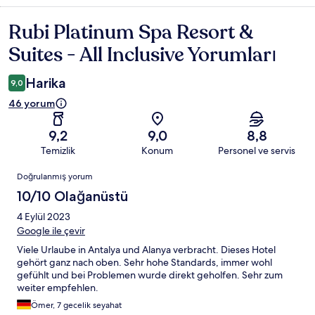
Rubi Platinum Spa Resort &
Yorumlar
Suites - All Inclusive Yorumları
Harika
9,0
46 yorum
9,2
9,0
8,8
Temizlik
Konum
Personel ve servis
Yorumlar
Doğrulanmış yorum
10/10 Olağanüstü
4 Eylül 2023
Google ile çevir
Viele Urlaube in Antalya und Alanya verbracht. Dieses Hotel
gehört ganz nach oben. Sehr hohe Standards, immer wohl
gefühlt und bei Problemen wurde direkt geholfen. Sehr zum
weiter empfehlen.
Ömer, 7 gecelik seyahat