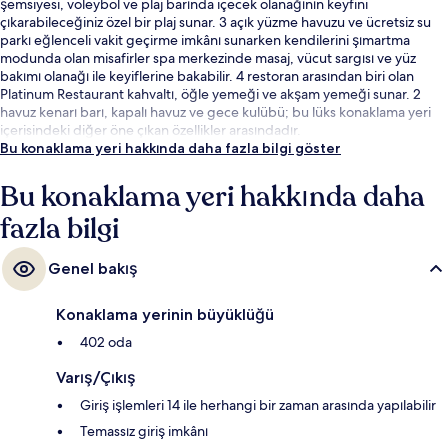
şemsiyesi, voleybol ve plaj barında içecek olanağının keyfini
çıkarabileceğiniz özel bir plaj sunar. 3 açık yüzme havuzu ve ücretsiz su
parkı eğlenceli vakit geçirme imkânı sunarken kendilerini şımartma
modunda olan misafirler spa merkezinde masaj, vücut sargısı ve yüz
bakımı olanağı ile keyiflerine bakabilir. 4 restoran arasından biri olan
Platinum Restaurant kahvaltı, öğle yemeği ve akşam yemeği sunar. 2
havuz kenarı barı, kapalı havuz ve gece kulübü; bu lüks konaklama yeri
içerisindeki diğer öne çıkan özellikler arasındadır.
Bu konaklama yeri hakkında daha fazla bilgi göster
Bu konaklama yeri hakkında daha
fazla bilgi
Genel bakış
Konaklama yerinin büyüklüğü
402 oda
Varış/Çıkış
Giriş işlemleri 14 ile herhangi bir zaman arasında yapılabilir
Temassız giriş imkânı