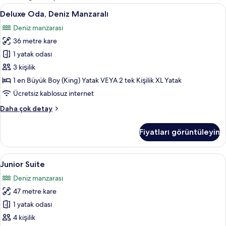
filtreler
Deluxe
Deluxe Oda, Deniz Manzaralı | Kaliteli 
5
Deluxe Oda, Deniz Manzaralı
Oda,
Deniz manzarası
Deniz
36 metre kare
Manzaralı
için
1 yatak odası
tüm
3 kişilik
fotoğrafları
1 en Büyük Boy (King) Yatak VEYA 2 tek Kişilik XL Yatak
görün
Ücretsiz kablosuz internet
Deluxe
Daha çok detay
Oda,
Deniz
Fiyatları görüntüleyin
Manzaralı
hakkında
daha
Junior
Junior Suite | Kaliteli yatak takımı, üc
7
fazla
Junior Suite
Suite
detay
Deniz manzarası
için
47 metre kare
tüm
fotoğrafları
1 yatak odası
görün
4 kişilik