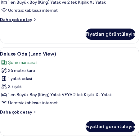
fotoğrafları
1 en Büyük Boy (King) Yatak ve 2 tek Kişilik XL Yatak
görün
Ücretsiz kablosuz internet
King
Daha çok detay
Suite,
Sea
Fiyatları görüntüleyin
View
hakkında
daha
Deluxe
Deluxe Oda (Land View) | Kaliteli yatak
4
fazla
Deluxe Oda (Land View)
Oda
detay
Şehir manzaralı
(Land
36 metre kare
View)
için
1 yatak odası
tüm
3 kişilik
fotoğrafları
1 en Büyük Boy (King) Yatak VEYA 2 tek Kişilik XL Yatak
görün
Ücretsiz kablosuz internet
Deluxe
Daha çok detay
Oda
(Land
Fiyatları görüntüleyin
View)
hakkında