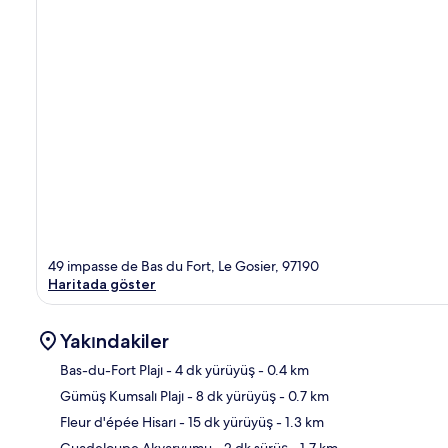
49 impasse de Bas du Fort, Le Gosier, 97190
Haritada göster
Yakındakiler
Bas-du-Fort Plajı
- 4 dk yürüyüş
- 0.4 km
Gümüş Kumsalı Plajı
- 8 dk yürüyüş
- 0.7 km
Hari
Fleur d'épée Hisarı
- 15 dk yürüyüş
- 1.3 km
Guadeloupe Akvaryumu
- 2 dk sürüş
- 1.7 km