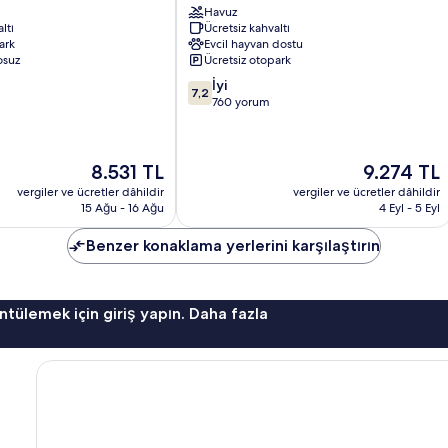
Havuz
Le
ltı
Ücretsiz kahvaltı
Gosier
ark
Evcil hayvan dostu
osuz
Ücretsiz otopark
10
İyi
7,2
üzerinden
760 yorum
7.2,
İyi,
760
Güncel
Güncel
8.531 TL
9.274 TL
yorum
fiyat:
fiyat:
vergiler ve ücretler dâhildir
vergiler ve ücretler dâhildir
8.531 TL
9.274 TL
15 Ağu - 16 Ağu
4 Eyl - 5 Eyl
Benzer konaklama yerlerini karşılaştırın
ntülemek için giriş yapın. Daha fazla