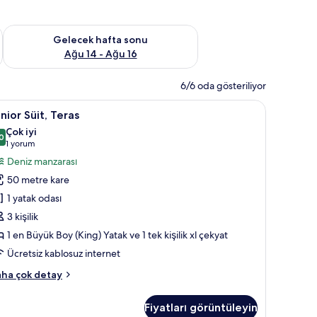
et Ağu 7 - Ağu 9
Önümüzdeki hafta sonu için müsaitliği kontrol et Ağu 14 - Ağu
Gelecek hafta sonu
Ağu 14 - Ağu 16
6/6 oda gösteriliyor
 | Kaliteli yatak takımı, kuştüyü yorgan, odada kasa, masa
unior
Junior Süit, Teras | Kaliteli yatak takımı, ku
10
nior Süit, Teras
it,
Çok iyi
eras
0
8,0 / 10
(1
1 yorum
in
yorum)
Deniz manzarası
üm
50 metre kare
otoğrafları
1 yatak odası
örün
3 kişilik
1 en Büyük Boy (King) Yatak ve 1 tek kişilik xl çekyat
Ücretsiz kablosuz internet
nior
ha çok detay
it,
ras
Fiyatları görüntüleyin
kkında