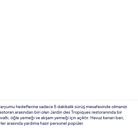
Açık yüzme h
varyumu hedeflerine sadece 5 dakikalık sürüş mesafesinde olmanızı
 restoran arasından biri olan Jardin des Tropiques restoranında bir
hvaltı, öğle yemeği ve akşam yemeği için açıktır. Havuz kenarı barı,
Dış mekân
irler arasında yardıma hazır personel popüler.