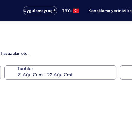
•
Uygulamayı aç
TRY
Konaklama yerinizi k
k havuz olan otel.
Tarihler