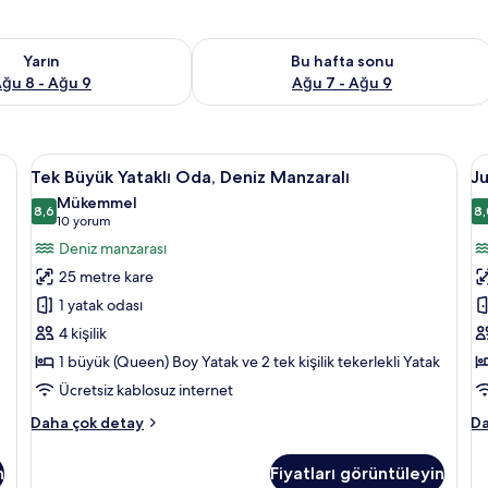
aitliği kontrol et Ağu 8 - Ağu 9
Bu hafta sonu için müsaitliği kontrol 
Yarın
Bu hafta sonu
ğu 8 - Ağu 9
Ağu 7 - Ağu 9
li yatak takımı, kuştüyü yorgan, odada kasa, masa
Tek
Tek Büyük Yataklı Oda, Deniz Manzaralı
J
11
Tek Büyük Yataklı Oda, Deniz Manzaralı
Ju
Büyük
Sü
Mükemmel
Yataklı
8,6
T
8,
8,6 / 10
(10
10 yorum
Oda,
iç
yorum)
Deniz manzarası
Deniz
t
25 metre kare
Manzaralı
f
1 yatak odası
için
g
4 kişilik
tüm
1 büyük (Queen) Boy Yatak ve 2 tek kişilik tekerlekli Yatak
fotoğrafları
görün
Ücretsiz kablosuz internet
Tek
Ju
Daha çok detay
Da
Büyük
Sü
Yataklı
Te
n
Fiyatları görüntüleyin
Oda,
ha