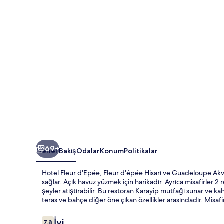
69+
Genel Bakış
Odalar
Konum
Politikalar
Hotel Fleur d'Epée, Fleur d'épée Hisarı ve Guadeloupe Ak
sağlar. Açık havuz yüzmek için harikadır. Ayrıca misafirler 2
şeyler atıştırabilir. Bu restoran Karayip mutfağı sunar ve ka
teras ve bahçe diğer öne çıkan özellikler arasındadır. Misaf
Yorumlar
İyi
7,8