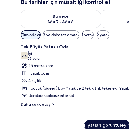
Bu tarihler için müsaitliği kontrol et
Bu gece için müsaitliği kontrol et Ağu 7 - Ağu 8
Yarın için müs
Bu gece
Ağu 7 - Ağu 8
A
Odalar
Tüm odalar
3 ve daha fazla yatak
1 yatak
2 yatak
için
Tek
Tek Büyük Yataklı Oda | Kalite
mevcut
11
Tek Büyük Yataklı Oda
Büyük
filtreler
İyi
Yataklı
7,4
7,4 / 10
(28
28 yorum
Oda
yorum)
25 metre kare
için
1 yatak odası
tüm
4 kişilik
fotoğrafları
1 büyük (Queen) Boy Yatak ve 2 tek kişilik tekerlekli Yatak
görün
Ücretsiz kablosuz internet
Tek
Daha çok detay
Büyük
Yataklı
Oda
hakkında
Fiyatları görüntüleyi