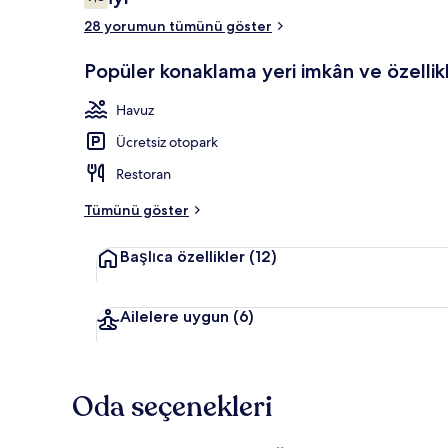
7,8/10
28 yorumun tümünü göster
Dış mekân
Popüler konaklama yeri imkân ve özellikl
Havuz
Ücretsiz otopark
Restoran
Tümünü göster
Başlıca özellikler
(12)
Ailelere uygun
(6)
Oda seçenekleri