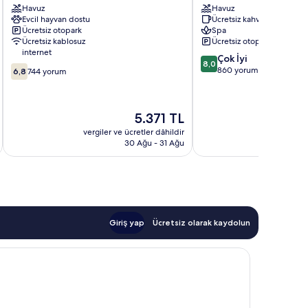
Havuz
Havuz
Gosier
Hôtel
Evcil hayvan dostu
Ücretsiz kahvaltı
&
Ücretsiz otopark
Spa
Spa
Ücretsiz kablosuz
Ücretsiz otopark
Le
internet
10
Çok İyi
Gosier
8,0
10
üzerinden
860 yorum
6,8
744 yorum
üzerinden
8.0,
6.8,
Çok
744
İyi,
Güncel
5.371 TL
yorum
860
fiyat:
yorum
vergiler ve ücretler dâhildir
vergiler v
5.371 TL
30 Ağu - 31 Ağu
Giriş yap
Ücretsiz olarak kaydolun