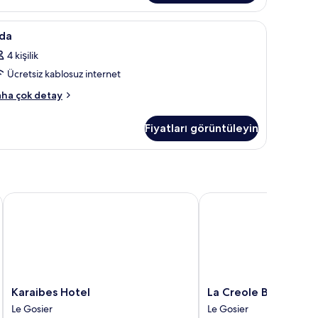
ha
zla
 odada kasa, masa
da
Kaliteli yatak takımı, kuştüyü yorgan, odada 
10
tay
da
in
4 kişilik
üm
Ücretsiz kablosuz internet
otoğrafları
örün
da
ha çok detay
kkında
ha
Fiyatları görüntüleyin
zla
tay
Karaibes Hotel
La Creole Beach Hôtel 
Karaibes
La
Karaibes Hotel
La Creole Beach Hôt
Hotel
Creole
Le Gosier
Le Gosier
Le
Beach