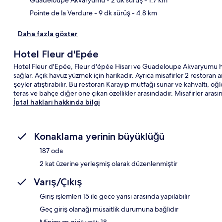
Pointe de la Verdure
- 9 dk sürüş
- 4.8 km
Daha fazla göster
Hotel Fleur d'Epée
Hotel Fleur d'Epée, Fleur d'épée Hisarı ve Guadeloupe Akvaryumu h
sağlar. Açık havuz yüzmek için harikadır. Ayrıca misafirler 2 restoran
şeyler atıştırabilir. Bu restoran Karayip mutfağı sunar ve kahvaltı, ö
teras ve bahçe diğer öne çıkan özellikler arasındadır. Misafirler aras
İptal hakları hakkında bilgi
Konaklama yerinin büyüklüğü
187 oda
2 kat üzerine yerleşmiş olarak düzenlenmiştir
Varış/Çıkış
Giriş işlemleri 15 ile gece yarısı arasında yapılabilir
Geç giriş olanağı müsaitlik durumuna bağlıdır
Minimum giriş yaşı: 18