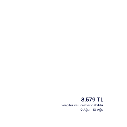
avuzu, havuz şemsiyeleri, şezlonglar
Tek Büyük Yataklı Oda, Deniz Manzaral
Şu
8.579 TL
anki
vergiler ve ücretler dâhildir
fiyat
9 Ağu - 10 Ağu
Barbekü/piknik alanı
8.579 TL