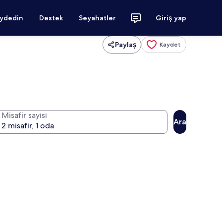
aydedin
Destek
Seyahatler
Giriş yap
Paylaş
Kaydet
Misafir sayısı
Ara