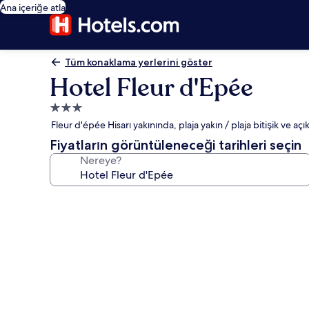
Ana içeriğe atla
Tüm konaklama yerlerini göster
Hotel Fleur d'Epée
3.0
yıldızlı
Fleur d'épée Hisarı yakınında, plaja yakın / plaja bitişik ve açı
konaklama
Fiyatların görüntüleneceği tarihleri seçin
yeri
Nereye?
Hotel
Fleur
d'Epée
için
fotoğraf
galerisi