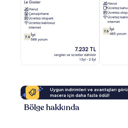
Le Gosier
Havuz
le
Vieille
Ücretsiz kahva
Salako
Havuz
Tour
Ücretsiz otop
Çamaşırhane
Le
Le
Ücretsiz kabl
Ücretsiz otopark
Gosier
Gosier
internet
Ücretsiz kablosuz
internet
10
İyi
7,6
üzerinden
485 yorum
10
İyi
7,4
7.6,
üzerinden
588 yorum
İyi,
7.4,
Güncel
7.232 TL
485
İyi,
fiyat:
yorum
588
vergiler ve ücretler dâhildir
7.232 TL
1 Eyl - 2 Eyl
yorum
Uygun indirimleri ve avantajları görü
macera için daha fazla ödül!
Bölge hakkında