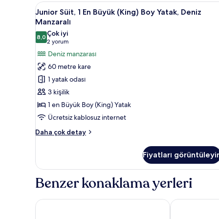
fazla
Junior
Kaliteli yatak takımı, minibar,
8
Junior Süit, 1 En Büyük (King) Boy Yatak, Deniz
detay
Süit,
Manzaralı
1
Çok iyi
8,0
En
8,0 / 10
(2
2 yorum
Büyük
yorum)
Deniz manzarası
(King)
60 metre kare
Boy
1 yatak odası
Yatak,
3 kişilik
Deniz
1 en Büyük Boy (King) Yatak
Manzaralı
Ücretsiz kablosuz internet
için
tüm
Junior
Daha çok detay
fotoğrafları
Süit,
1
görün
Fiyatları görüntüleyi
En
Büyük
(King)
Benzer konaklama yerleri
Boy
Yatak,
Deniz
Radisson Blu Hotel Doha
Hampton by H
Manzaralı