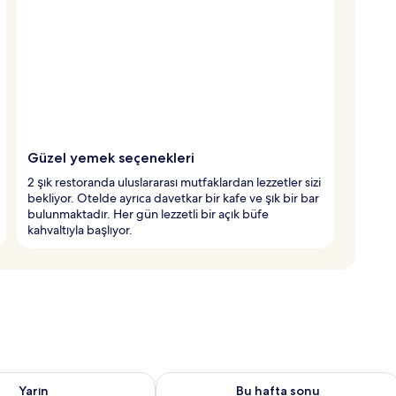
Güzel yemek seçenekleri
2 şık restoranda uluslararası mutfaklardan lezzetler sizi
bekliyor. Otelde ayrıca davetkar bir kafe ve şık bir bar
bulunmaktadır. Her gün lezzetli bir açık büfe
kahvaltıyla başlıyor.
aitliği kontrol et Ağu 7 - Ağu 8
Bu hafta sonu için müsaitliği kontrol 
Yarın
Bu hafta sonu