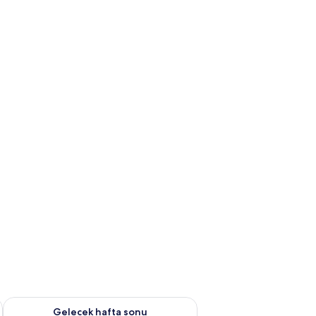
et Ağu 7 - Ağu 9
Önümüzdeki hafta sonu için müsaitliği kontrol et Ağu 14 - Ağu
Gelecek hafta sonu