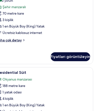
(2
2 yorum
zla
üyük
yorum)
Şehir manzaralı
tay
King)
70 metre kare
oy
3 kişilik
atak,
1 en Büyük Boy (King) Yatak
utfak
Ücretsiz kablosuz internet
in
üm
üdyo,
ha çok detay
otoğrafları
örün
yük
Fiyatları görüntüleyin
ing)
oy
tak,
dada kasa, masa
residential
Presidential Süit | Kaliteli yatak takımı, minib
tfak
8
esidential Süit
üit
kkında
Okyanus manzarası
ha
in
zla
188 metre kare
üm
tay
otoğrafları
1 yatak odası
örün
4 kişilik
1 en Büyük Boy (King) Yatak