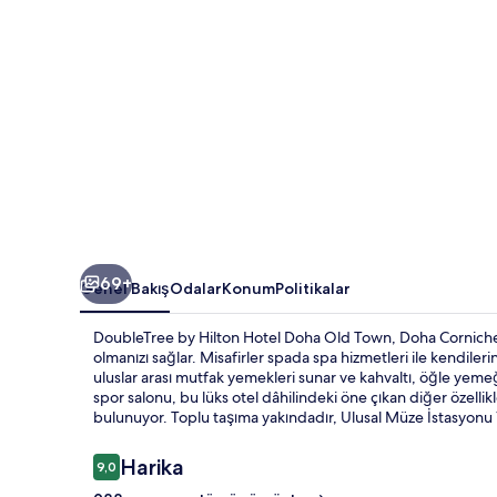
için
fotoğraf
galerisi
69+
Genel Bakış
Odalar
Konum
Politikalar
DoubleTree by Hilton Hotel Doha Old Town, Doha Corniche
olmanızı sağlar. Misafirler spada spa hizmetleri ile kendileri
uluslar arası mutfak yemekleri sunar ve kahvaltı, öğle yemeği
spor salonu, bu lüks otel dâhilindeki öne çıkan diğer özelli
bulunuyor. Toplu taşıma yakındadır, Ulusal Müze İstasyonu
Yorumlar
Harika
9,0
9,0/10