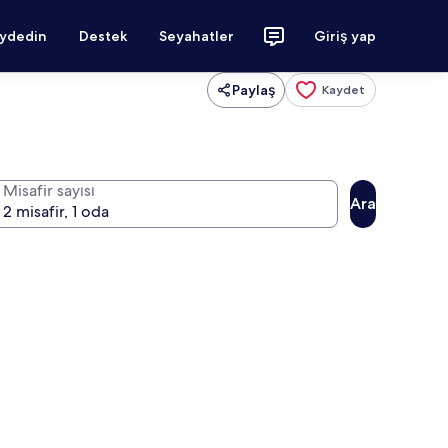
aydedin
Destek
Seyahatler
Giriş yap
Paylaş
Kaydet
Misafir sayısı
Ara