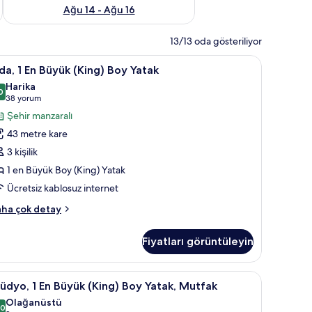
Ağu 14 - Ağu 16
13/13 oda gösteriliyor
eri, saç kurutma makinesi, bornoz, terlik
da,
Kaliteli yatak takımı, minibar, odada kasa, mas
11
a, 1 En Büyük (King) Boy Yatak
Harika
n
0
9,0 / 10
(38
38 yorum
üyük
yorum)
Şehir manzaralı
King)
43 metre kare
oy
3 kişilik
atak
1 en Büyük Boy (King) Yatak
in
Ücretsiz kablosuz internet
üm
otoğrafları
a,
ha çok detay
örün
Fiyatları görüntüleyin
yük
ing)
oy
asa, masa
tüdyo,
Kaliteli yatak takımı, minibar, odada kasa, mas
9
tak
üdyo, 1 En Büyük (King) Boy Yatak, Mutfak
kkında
Olağanüstü
ha
n
,0
10,0 / 10