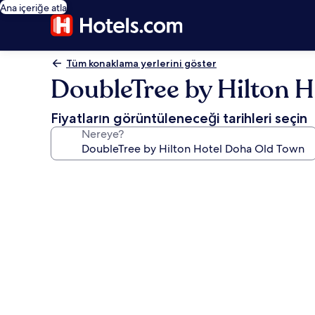
Ana içeriğe atla
Tüm konaklama yerlerini göster
DoubleTree by Hilton 
Fiyatların görüntüleneceği tarihleri seçin
Nereye?
DoubleTree
by
Hilton
Hotel
Doha
Old
Town