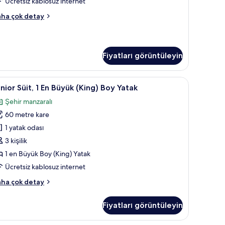
Ücretsiz kablosuz internet
esidential
ha çok detay
it
kkında
ha
zla
Fiyatları görüntüleyin
tay
asa, masa
unior
Kaliteli yatak takımı, minibar, odada kasa, mas
11
nior Süit, 1 En Büyük (King) Boy Yatak
it,
Şehir manzaralı
60 metre kare
n
üyük
1 yatak odası
King)
3 kişilik
oy
1 en Büyük Boy (King) Yatak
atak
Ücretsiz kablosuz internet
in
nior
ha çok detay
üm
it,
otoğrafları
Fiyatları görüntüleyin
örün
yük