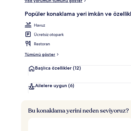
988 yorumun tümünü göster
Yakında özel pl
Popüler konaklama yeri imkân ve özellikl
Havuz
Ücretsiz otopark
Restoran
Tümünü göster
Başlıca özellikler
(12)
Ailelere uygun
(6)
Bu konaklama yerini neden seviyoruz?