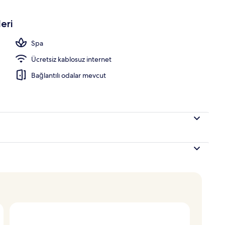
aj, ücretsiz plaj servisi, plaj barı
eri
Spa
Ücretsiz kablosuz internet
Bağlantılı odalar mevcut