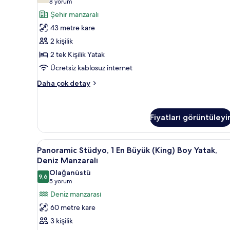
(8
8 yorum
Oda
yorum)
Şehir manzaralı
(Guest)
43 metre kare
için
2 kişilik
tüm
2 tek Kişilik Yatak
fotoğrafları
Ücretsiz kablosuz internet
görün
İki
Daha çok detay
Ayrı
Yataklı
Oda
Fiyatları görüntüleyi
(Guest)
hakkında
daha
Panoramic
Kaliteli yatak takımı, minibar,
fazla
9
Panoramic Stüdyo, 1 En Büyük (King) Boy Yatak,
Stüdyo,
detay
Deniz Manzaralı
1
Olağanüstü
9,6
En
9,6 / 10
(5
5 yorum
Büyük
yorum)
Deniz manzarası
(King)
60 metre kare
Boy
3 kişilik
Yatak,