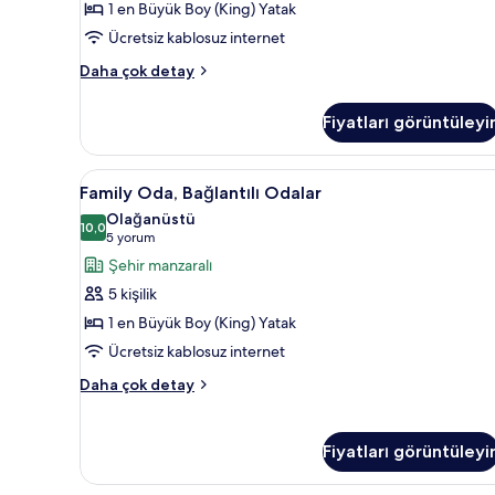
1 en Büyük Boy (King) Yatak
Deniz
Ücretsiz kablosuz internet
Manzaralı
için
Panoramic
Daha çok detay
Stüdyo,
tüm
1
fotoğrafları
Fiyatları görüntüleyi
En
görün
Büyük
(King)
Family
Kaliteli yatak takımı, minibar,
10
Boy
Family Oda, Bağlantılı Odalar
Oda,
Yatak,
Olağanüstü
Deniz
Bağlantılı
10,0
10,0 / 10
(5
5 yorum
Manzaralı
Odalar
yorum)
Şehir manzaralı
hakkında
için
daha
5 kişilik
tüm
fazla
1 en Büyük Boy (King) Yatak
detay
fotoğrafları
Ücretsiz kablosuz internet
görün
Family
Daha çok detay
Oda,
Bağlantılı
Odalar
Fiyatları görüntüleyi
hakkında
daha