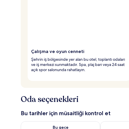
Çalışma ve oyun cenneti
Şehrin iş bölgesinde yer alan bu otel, toplantı odaları
ve iş merkezi sunmaktadır. Spa, plaj barı veya 24 saat
açık spor salonunda rahatlayın.
Oda seçenekleri
Bu tarihler için müsaitliği kontrol et
Bu gece için müsaitliği kontrol et Ağu 6 - Ağu 7
Yarın için müs
Bu gece