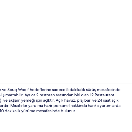
Akşam yemeği 
 ve Souq Waqif hedeflerine sadece 5 dakikalık sürüş mesafesinde
ni şımartabilir. Ayrıca 2 restoran arasından biri olan L2 Restaurant
 ve akşam yemeği için açıktır. Açık havuz, plaj barı ve 24 saat açık
Konaklama y
klerdir. Misafirler yardıma hazır personel hakkında harika yorumlarda
 10 dakikalık yürüme mesafesinde bulunur.