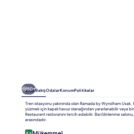
galerisi
50+
Genel Bakış
Odalar
Konum
Politikalar
Tren istasyonu yakınında olan Ramada by Wyndham Usak, Uşak
yüzmek için kapalı havuz olanağından yararlanabilir veya b
Restaurant restoranını tercih edebilir. Bar/dinlenme salonu,
arasındadır.
Yorumlar
Mükemmel
8,6