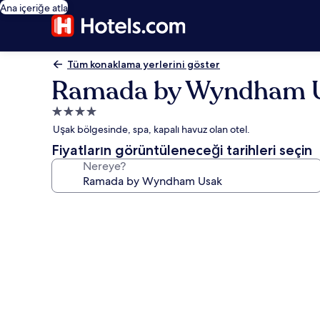
Ana içeriğe atla
Tüm konaklama yerlerini göster
Ramada by Wyndham 
4.0
yıldızlı
Uşak bölgesinde, spa, kapalı havuz olan otel.
konaklama
Fiyatların görüntüleneceği tarihleri seçin
yeri
Nereye?
Ramada
by
Wyndham
Usak
için
fotoğraf