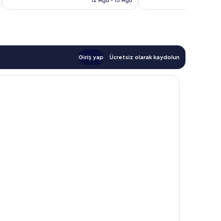
30
yorum
Giriş yap
Ücretsiz olarak kaydolun