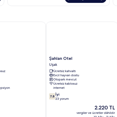
hakkında
ha
daha
da
fazla
fa
detay
de
Şahlan Otel
Şahlan
Şahlan Otel
Otel
Uşak
Uşak
osuz
Ücretsiz kahvaltı
Evcil hayvan dostu
Otopark mevcut
Ücretsiz kablosuz
epsiyon
internet
10
İyi
7,8
üzerinden
23 yorum
7.8,
Güncel
2.220 TL
İyi,
fiyat:
23
vergiler ve ücretler dâhildir
2.220 TL
10 Ağu - 11 Ağu