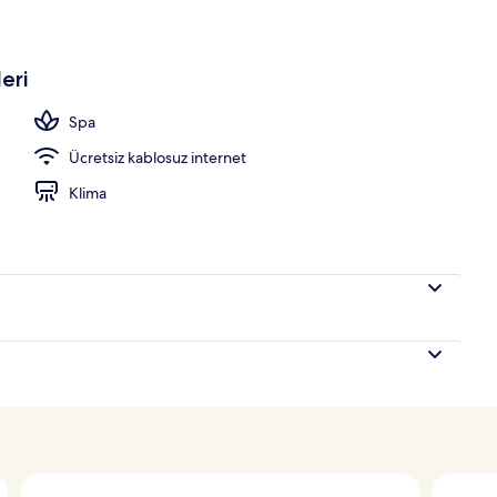
havuzu, 9 ve 22.30 saatleri arasında açık, şezlonglar
eri
Spa
Ücretsiz kablosuz internet
Klima