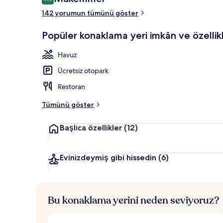
8,6/10
142 yorumun tümünü göster
Kapalı yüzme 
Popüler konaklama yeri imkân ve özellikl
Havuz
Ücretsiz otopark
Restoran
Tümünü göster
Başlıca özellikler
(12)
Evinizdeymiş gibi hissedin
(6)
Bu konaklama yerini neden seviyoruz?