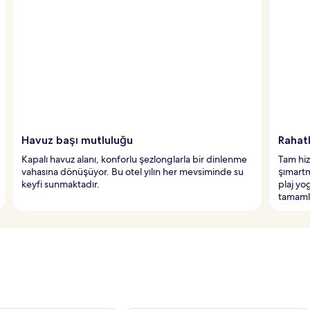
Havuz başı mutluluğu
Rahat
Kapalı havuz alanı, konforlu şezlonglarla bir dinlenme
Tam hiz
vahasına dönüşüyor. Bu otel yılın her mevsiminde su
şımartm
keyfi sunmaktadır.
plaj yo
tamamlı