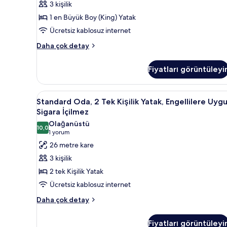
(King)
3 kişilik
Boy
1 en Büyük Boy (King) Yatak
Yatak,
Ücretsiz kablosuz internet
Sigara
Standard
İçilebilir
Daha çok detay
Oda,
için
1
tüm
Fiyatları görüntüleyi
En
fotoğrafları
Büyük
(King)
görün
Standard
Kaliteli yatak takımı, minibar,
2
Boy
Standard Oda, 2 Tek Kişilik Yatak, Engellilere Uygu
Oda,
Yatak,
Sigara İçilmez
Sigara
2
Olağanüstü
İçilebilir
10,0
Tek
10,0 / 10
(1
1 yorum
hakkında
Kişilik
yorum)
26 metre kare
daha
Yatak,
fazla
3 kişilik
detay
Engellilere
2 tek Kişilik Yatak
Uygun,
Ücretsiz kablosuz internet
Sigara
Standard
İçilmez
Daha çok detay
Oda,
için
2
tüm
Fiyatları görüntüleyi
Tek