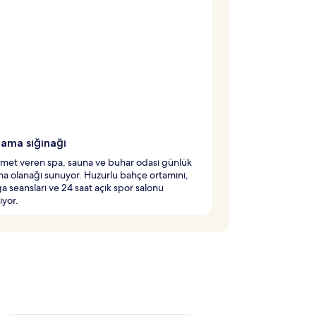
lama sığınağı
met veren spa, sauna ve buhar odası günlük
a olanağı sunuyor. Huzurlu bahçe ortamını,
ga seansları ve 24 saat açık spor salonu
yor.