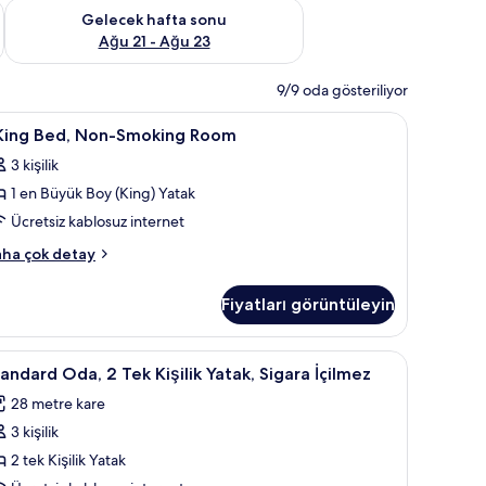
t Ağu 14 - Ağu 16
Önümüzdeki hafta sonu için müsaitliği kontrol et Ağu 21 - Ağ
Gelecek hafta sonu
Ağu 21 - Ağu 23
9/9 oda gösteriliyor
asa, masa
Kaliteli yatak takımı, minibar, odada kasa, mas
7
 King Bed, Non-Smoking Room
ing
3 kişilik
ed,
1 en Büyük Boy (King) Yatak
on-
moking
Ücretsiz kablosuz internet
oom
ha çok detay
in
ng
d,
üm
Fiyatları görüntüleyin
on-
otoğrafları
oking
örün
oom
asa, masa
tandard
Kaliteli yatak takımı, minibar, odada kasa, mas
5
kkında
andard Oda, 2 Tek Kişilik Yatak, Sigara İçilmez
da,
ha
28 metre kare
zla
tay
3 kişilik
ek
şilik
2 tek Kişilik Yatak