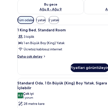
Bu gece için müsaitliği kontrol et Ağu 8 - Ağu 9
Yarın için müs
Bu gece
Ağu 8 - Ağu 9
A
Odalar
Tüm odalar
1 yatak
2 yatak
için
1
Kaliteli yatak takımı, minibar,
mevcut
7
1 King Bed, Standard Room
King
filtreler
3 kişilik
Bed,
1 en Büyük Boy (King) Yatak
Standard
Room
Ücretsiz kablosuz internet
için
1
Daha çok detay
tüm
King
Bed,
fotoğrafları
Fiyatları görüntüleyi
Standard
görün
Room
hakkında
Standard
Standard Oda, 1 En Büyük (King) 
5
daha
Standard Oda, 1 En Büyük (King) Boy Yatak, Sigara
Oda,
fazla
İçilebilir
detay
1
Çok iyi
8,0
En
8,0 / 10
(1
1 yorum
Büyük
yorum)
28 metre kare