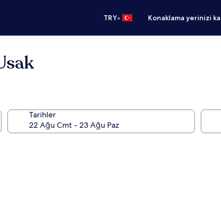
•
TRY
Konaklama yerinizi k
Usak
Tarihler