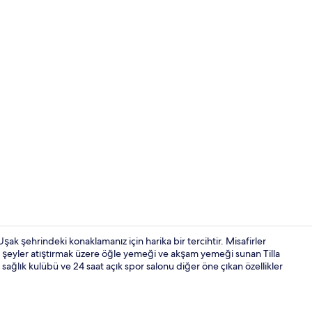
Lobi
 şehrindeki konaklamanız için harika bir tercihtir. Misafirler
ir şeyler atıştırmak üzere öğle yemeği ve akşam yemeği sunan Tilla
 sağlık kulübü ve 24 saat açık spor salonu diğer öne çıkan özellikler
Süit, 1 En Bü