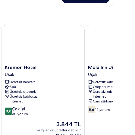
kkında
ha
zla
tay
Kremon Hotel
Mola Inn Uşak
Kremon
Mola
Kremon Hotel
Mola Inn Uşak
Hotel
Inn
Uşak
Uşak
Uşak
Uşak
Ücretsiz kahvaltı
Ücretsiz kahvaltı
Uşak
Spa
Otopark mevcut
Ücretsiz otopark
Ücretsiz kablosuz
Ücretsiz kablosuz
internet
internet
Çamaşırhane
10
10
Çok İyi
5,6
16 yorum
8,0
üzerinden
üzerinden
30 yorum
8.0,
5.6,
Güncel
3.844 TL
Çok
16
fiyat:
İyi,
yorum
vergiler ve ücretler dâhildir
vergiler v
3.844 TL
12 Ağu - 13 Ağu