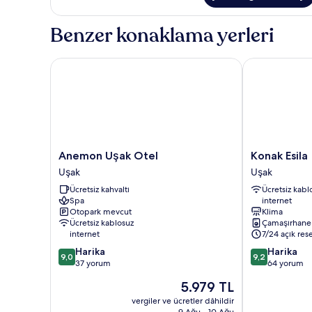
fotoğrafları
Kişilik
Yatak,
görün
Benzer konaklama yerleri
Engellilere
Uygun,
Sigara
Anemon Uşak Otel
Konak Esila
İçilmez
hakkında
daha
fazla
detay
Anemon
Konak
Anemon Uşak Otel
Konak Esila
Uşak
Esila
Uşak
Uşak
Otel
Uşak
Ücretsiz kahvaltı
Ücretsiz kabl
Uşak
Spa
internet
Otopark mevcut
Klima
Ücretsiz kablosuz
Çamaşırhane
internet
7/24 açık res
10
10
Harika
Harika
9,0
9,2
üzerinden
üzerinden
37 yorum
64 yorum
9.0,
9.2,
Güncel
5.979 TL
Harika,
Harika,
fiyat:
37
64
vergiler ve ücretler dâhildir
5.979 TL
9 Ağu - 10 Ağu