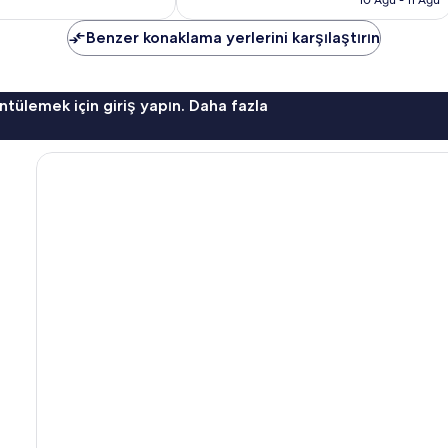
yorum
Benzer konaklama yerlerini karşılaştırın
ntülemek için giriş yapın. Daha fazla