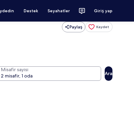
aydedin
Destek
Seyahatler
Giriş yap
Paylaş
Kaydet
Misafir sayısı
Ara