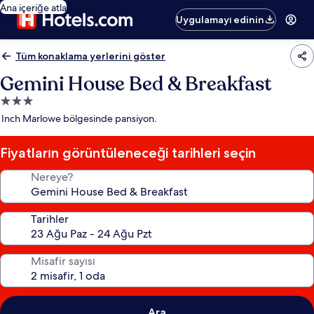
Ana içeriğe atla
Uygulamayı edinin
Tüm konaklama yerlerini göster
Gemini House Bed & Breakfast
3.0
yıldızlı
Inch Marlowe bölgesinde pansiyon.
konaklama
yeri
Fiyatların görüntüleneceği tarihleri seçin
Nereye?
Tarihler
Misafir sayısı
Ara