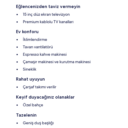
Eğlencenizden taviz vermeyin
15 inç düz ekran televizyon
Premium kablolu TV kanalları
Ev konforu
İklimlendirme
Tavan vantilatörü
Espresso kahve makinesi
Çamaşır makinesi ve kurutma makinesi
Sineklik
Rahat uyuyun
Çarşaf takımı verilir
Keyif duyacağınız olanaklar
Özel bahçe
Tazelenin
Geniş duş başlığı