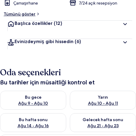
Çamaşırhane
7/24 açık resepsiyon
Tümünü göster
Başlıca özellikler
(12)
Evinizdeymiş gibi hissedin
(6)
Oda seçenekleri
Bu tarihler için müsaitliği kontrol et
Bu gece için müsaitliği kontrol et Ağu 9 - Ağu 10
Yarın için müsaitliği kontrol et
Bu gece
Yarın
Ağu 9 - Ağu 10
Ağu 10 - Ağu 11
Bu hafta sonu için müsaitliği kontrol et Ağu 14 - Ağu 16
Önümüzdeki hafta sonu için mü
Bu hafta sonu
Gelecek hafta sonu
Ağu 14 - Ağu 16
Ağu 21 - Ağu 23