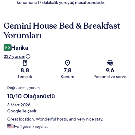
konumuna 17 dakikalık yürüyüş mesafesindedir.
Gemini House Bed & Breakfast
Yorumlar
Yorumları
Harika
9,0
237 yorum
8,8
7,8
9,6
Temizlik
Konum
Personel ve servis
Yorumlar
Doğrulanmış yorum
10/10 Olağanüstü
3 Mart 2026
Google ile çevir
Great location, Wonderful hosts, and very nice stay.
Eva, 1 gecelik seyahat