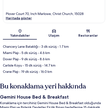
Plover Court 70, Inch Marlowe, Christ Church, 15028
Haritada göster
Harita
Yakındakiler
Ulaşım
Restoranlar
Chancery Lane Bataklığı
- 3 dk sürüş
- 1.7 km
Miami Plajı
- 5 dk sürüş
- 4.6 km
Dover Plajı
- 9 dk sürüş
- 8.6 km
Carlisle Koyu
- 15 dk sürüş
- 14.7 km
Crane Plajı
- 19 dk sürüş
- 16.0 km
Bu konaklama yeri hakkında
Gemini House Bed & Breakfast
Konaklama için tercihiniz Gemini House Bed & Breakfast olduğunda
Miami Plajı ve Birleşik Devletler Elçilik Binası hedeflerine 15 dakikalık