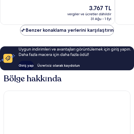
9.4,
İyi,
Güncel
3.767 TL
Olağanü
522
fiyat:
25
vergiler ve ücretler dâhildir
yorum
3.767 TL
31 Ağu - 1 Eyl
yorum
Benzer konaklama yerlerini karşılaştırın
Uygun indirimleri ve avantajları görüntülemek için giriş yapın.
Daha fazla macera için daha fazla ödül!
Giriş yap
Ücretsiz olarak kaydolun
Bölge hakkında