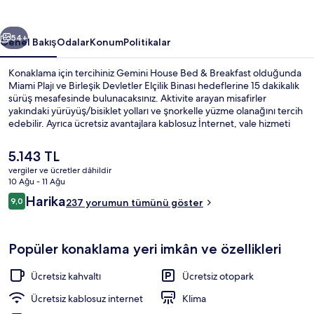
fotoğraf
galerisi
ceki
Sonraki
54+
Genel Bakış
Odalar
Konum
Politikalar
Konaklama için tercihiniz Gemini House Bed & Breakfast olduğunda
Miami Plajı ve Birleşik Devletler Elçilik Binası hedeflerine 15 dakikalık
sürüş mesafesinde bulunacaksınız. Aktivite arayan misafirler
yakındaki yürüyüş/bisiklet yolları ve şnorkelle yüzme olanağını tercih
edebilir. Ayrıca ücretsiz avantajlara kablosuz İnternet, vale hizmeti
olmayan otopark ve her gün 7 ve 11 arasında yerel tarzda kahvaltı
dahildir. Teras, bahçe ve bisiklet transfer aracı gibi diğer özellikler
Şu
5.143 TL
mevcuttur. Misafirler arasında kahvaltı seviliyor.
anki
vergiler ve ücretler dâhildir
fiyat
10 Ağu - 11 Ağu
Yakında plaj, plaj havlusu
5.143 TL
Yorumlar
Harika
9,0
237 yorumun tümünü göster
9,0/10
Popüler konaklama yeri imkân ve özellikleri
Ücretsiz kahvaltı
Ücretsiz otopark
Ücretsiz kablosuz internet
Klima