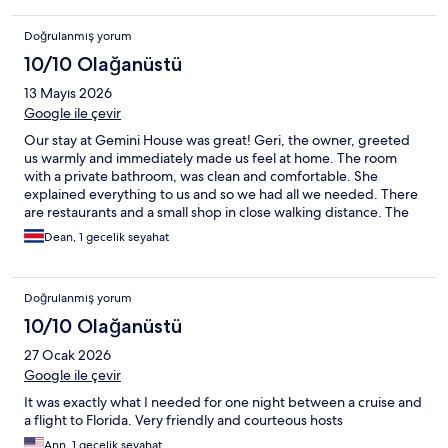
Doğrulanmış yorum
10/10 Olağanüstü
13 Mayıs 2026
Google ile çevir
Our stay at Gemini House was great! Geri, the owner, greeted
us warmly and immediately made us feel at home. The room
with a private bathroom, was clean and comfortable. She
explained everything to us and so we had all we needed. There
are restaurants and a small shop in close walking distance. The
neighborhood is quiet and safe. The breakfast Geri served was
Dean, 1 gecelik seyahat
delicious! She was personable, warm and friendly. We would
definitely stay there again!
Doğrulanmış yorum
10/10 Olağanüstü
27 Ocak 2026
Google ile çevir
It was exactly what I needed for one night between a cruise and
a flight to Florida. Very friendly and courteous hosts
Ann, 1 gecelik seyahat