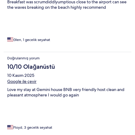
Breakfast was scrumdiddlyumptious close to the airport can see
the waves breaking on the beach highly recommend
Glen, 1 gecelik seyahat
Doğrulanmış yorum
10/10 Olağanüstü
10 Kasım 2025
Google ile çevir
Love my stay at Gemini house BNB very friendly host clean and
pleasant atmosphere I would go again
Floyd, 3 gecelik seyahat