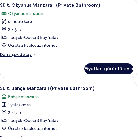
Süit,
Süit, Okyanus Manzaralı (Private Bathr
9
Süit, Okyanus Manzaralı (Private Bathroom)
Okyanus
Okyanus manzarası
Manzaralı
6 metre kare
(Private
Bathroom)
2 kişilik
için
1 büyük (Queen) Boy Yatak
tüm
Ücretsiz kablosuz internet
fotoğrafları
Süit,
Daha çok detay
görün
Okyanus
Manzaralı
Fiyatları görüntüleyin
(Private
Bathroom)
hakkında
Süit,
Süit, Bahçe Manzaralı (Private Bathroo
9
daha
Süit, Bahçe Manzaralı (Private Bathroom)
Bahçe
fazla
Bahçe manzarası
detay
Manzaralı
1 yatak odası
(Private
Bathroom)
2 kişilik
için
1 büyük (Queen) Boy Yatak
tüm
Ücretsiz kablosuz internet
fotoğrafları