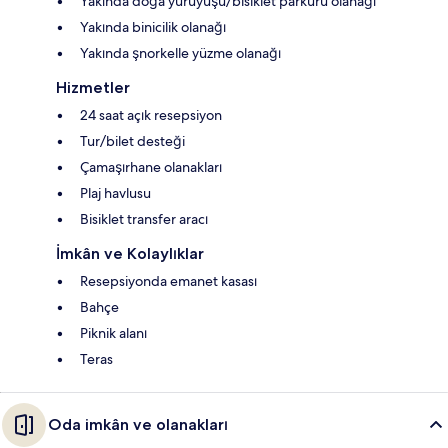
Yakında doğa yürüyüşü/bisiklet parkuru olanağı
Yakında binicilik olanağı
Yakında şnorkelle yüzme olanağı
Hizmetler
24 saat açık resepsiyon
Tur/bilet desteği
Çamaşırhane olanakları
Plaj havlusu
Bisiklet transfer aracı
İmkân ve Kolaylıklar
Resepsiyonda emanet kasası
Bahçe
Piknik alanı
Teras
Oda imkân ve olanakları