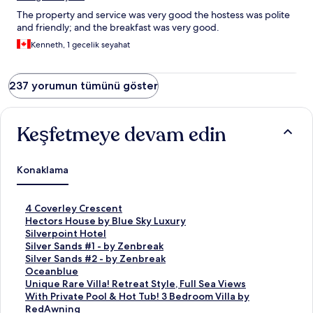
The property and service was very good the hostess was polite
and friendly; and the breakfast was very good.
Kenneth, 1 gecelik seyahat
237 yorumun tümünü göster
Keşfetmeye devam edin
Konaklama
4
4 Coverley Crescent
C
H
Hectors House by Blue Sky Luxury
o
e
S
Silverpoint Hotel
v
c
i
S
Silver Sands #1 - by Zenbreak
e
t
l
i
S
Silver Sands #2 - by Zenbreak
r
o
v
l
i
O
Oceanblue
l
r
e
v
l
c
U
Unique Rare Villa! Retreat Style, Full Sea Views
e
s
r
e
v
e
n
With Private Pool & Hot Tub! 3 Bedroom Villa by
y
H
p
r
e
a
i
RedAwning