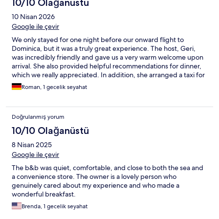
10/10 Olağanüstü
10 Nisan 2026
Google ile çevir
We only stayed for one night before our onward flight to
Dominica, but it was a truly great experience. The host, Geri,
was incredibly friendly and gave us a very warm welcome upon
arrival. She also provided helpful recommendations for dinner,
which we really appreciated. In addition, she arranged a taxi for
us, which picked us up perfectly on time early the next morning.
Roman, 1 gecelik seyahat
Breakfast was homemade and absolutely delicious. We were
able to place our order the evening before, which made
everything very smooth and convenient. Even though our stay
Doğrulanmış yorum
was short, everything was perfectly organized and very
comfortable. We would definitely recommend this hotel to
10/10 Olağanüstü
anyone passing through. Thank you for the wonderful stay, Geri!
8 Nisan 2025
Google ile çevir
The b&b was quiet, comfortable, and close to both the sea and
a convenience store. The owner is a lovely person who
genuinely cared about my experience and who made a
wonderful breakfast.
Brenda, 1 gecelik seyahat