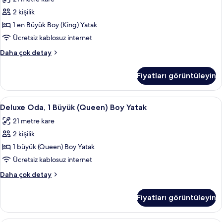
detay
En
2 kişilik
Büyük
(King)
1 en Büyük Boy (King) Yatak
Boy
Ücretsiz kablosuz internet
Yatak
Oda,
Daha çok detay
için
1
tüm
En
Fiyatları görüntüleyin
Büyük
fotoğrafları
(King)
görün
Boy
Deluxe
Deluxe Oda, 1 Büyük (Queen) Boy Yatak 
7
Yatak
Deluxe Oda, 1 Büyük (Queen) Boy Yatak
Oda,
hakkında
21 metre kare
daha
1
fazla
2 kişilik
Büyük
detay
(Queen)
1 büyük (Queen) Boy Yatak
Boy
Ücretsiz kablosuz internet
Yatak
Deluxe
Daha çok detay
için
Oda,
tüm
1
Fiyatları görüntüleyin
Büyük
fotoğrafları
(Queen)
görün
Boy