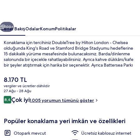
Chelsea
için
fotoğraf
ceki
Sonraki
galerisi
100+
Genel Bakış
Odalar
Konum
Politikalar
Konaklama için tercihiniz DoubleTree by Hilton London - Chelsea
olduğunda King's Road ve Stamford Bridge Stadyumu hedeflerine
15 dakikalık yürüme mesafesinde bulunacaksınız. Barda/dinlenme
salonunda bir içecekle rahatlayabilirsiniz. Ayrıca kahve dükkânı/kafe
bir şeyler atıştırmak için harika bir seçenektir. Ayrıca Battersea Parkı
ve River Thames sadece 5 dakikalık sürüş mesafesindedir. Yardıma
hazır personel ve konum misafirlerden tam not alıyor. Toplu taşıma
Şu
8.170 TL
yakındadır, Fulham Broadway Metro İstasyonu 14 dakikalık yürüme
anki
vergiler ve ücretler dâhildir
mesafesinde bulunur.
fiyat
27 Ağu - 28 Ağu
Kahvaltı, öğle yemeği ve akşam yemeğ
8.170 TL
Yorumlar
Çok iyi
8,4
1.005 yorumun tümünü göster
8,4/10
Popüler konaklama yeri imkân ve özellikleri
Otopark mevcut
Ücretsiz kablosuz internet