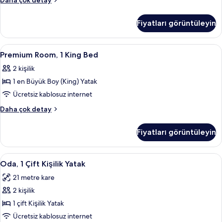
Daha çok detay
tüm
Double
Bed
fotoğrafları
Fiyatları görüntüleyin
Guest
görün
Room
hakkında
Premium
Anti alerjik yatak takımı, odada kasa, 
8
daha
Premium Room, 1 King Bed
Room,
fazla
2 kişilik
detay
1
1 en Büyük Boy (King) Yatak
King
Bed
Ücretsiz kablosuz internet
için
Premium
Daha çok detay
tüm
Room,
1
fotoğrafları
Fiyatları görüntüleyin
King
görün
Bed
hakkında
Oda,
Oda, 1 Çift Kişilik Yatak | Anti alerjik
11
daha
Oda, 1 Çift Kişilik Yatak
1
fazla
21 metre kare
detay
Çift
2 kişilik
Kişilik
Yatak
1 çift Kişilik Yatak
için
Ücretsiz kablosuz internet