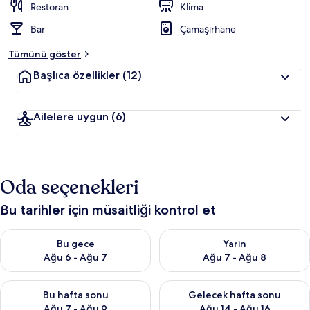
Restoran
Klima
Bar
Çamaşırhane
Tümünü göster
Başlıca özellikler
(12)
Ailelere uygun
(6)
Oda seçenekleri
Bu tarihler için müsaitliği kontrol et
Bu gece için müsaitliği kontrol et Ağu 6 - Ağu 7
Yarın için müsaitliği kontrol e
Bu gece
Yarın
Ağu 6 - Ağu 7
Ağu 7 - Ağu 8
Bu hafta sonu için müsaitliği kontrol et Ağu 7 - Ağu 9
Önümüzdeki hafta sonu için müs
Bu hafta sonu
Gelecek hafta sonu
Ağu 7 - Ağu 9
Ağu 14 - Ağu 16