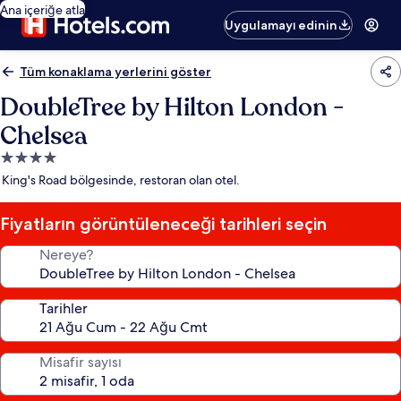
Ana içeriğe atla
Uygulamayı edinin
Tüm konaklama yerlerini göster
DoubleTree by Hilton London -
Chelsea
4.0
yıldızlı
King's Road bölgesinde, restoran olan otel.
konaklama
yeri
Fiyatların görüntüleneceği tarihleri seçin
Nereye?
Tarihler
Misafir sayısı