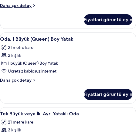
tüm
Oda,
Daha çok detay
fotoğrafları
1
görün
Çift
Fiyatları görüntüleyin
Kişilik
Yatak
hakkında
Oda,
Anti alerjik yatak takımı, odada kasa, 
7
daha
Oda, 1 Büyük (Queen) Boy Yatak
1
fazla
21 metre kare
detay
Büyük
2 kişilik
(Queen)
Boy
1 büyük (Queen) Boy Yatak
Yatak
Ücretsiz kablosuz internet
için
Oda,
Daha çok detay
tüm
1
fotoğrafları
Büyük
Fiyatları görüntüleyin
(Queen)
görün
Boy
Yatak
Tek
Tek Büyük veya İki Ayrı Yataklı Oda | A
10
hakkında
Tek Büyük veya İki Ayrı Yataklı Oda
Büyük
daha
21 metre kare
fazla
veya
detay
3 kişilik
İki