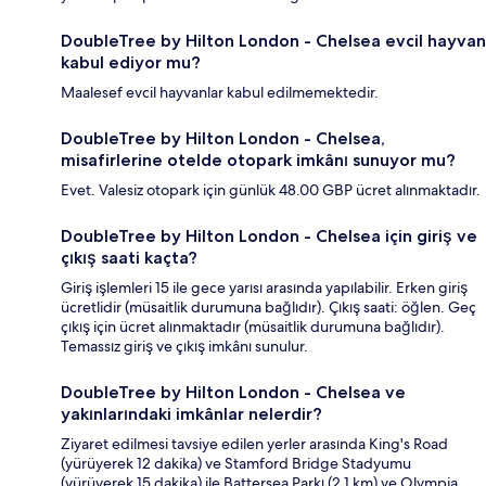
DoubleTree by Hilton London - Chelsea evcil hayvan
kabul ediyor mu?
Maalesef evcil hayvanlar kabul edilmemektedir.
DoubleTree by Hilton London - Chelsea,
misafirlerine otelde otopark imkânı sunuyor mu?
Evet. Valesiz otopark için günlük 48.00 GBP ücret alınmaktadır.
DoubleTree by Hilton London - Chelsea için giriş ve
çıkış saati kaçta?
Giriş işlemleri 15 ile gece yarısı arasında yapılabilir. Erken giriş
ücretlidir (müsaitlik durumuna bağlıdır). Çıkış saati: öğlen. Geç
çıkış için ücret alınmaktadır (müsaitlik durumuna bağlıdır).
Temassız giriş ve çıkış imkânı sunulur.
DoubleTree by Hilton London - Chelsea ve
yakınlarındaki imkânlar nelerdir?
Ziyaret edilmesi tavsiye edilen yerler arasında King's Road
(yürüyerek 12 dakika) ve Stamford Bridge Stadyumu
(yürüyerek 15 dakika) ile Battersea Parkı (2,1 km) ve Olympia