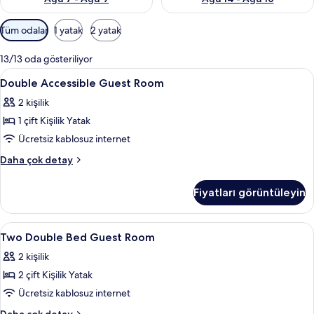
Odalar
Tüm odalar
1 yatak
2 yatak
için
mevcut
13/13 oda gösteriliyor
filtreler
Double
Anti alerjik yatak takımı, odada kasa, 
10
Double Accessible Guest Room
Accessible
2 kişilik
Guest
1 çift Kişilik Yatak
Room
için
Ücretsiz kablosuz internet
tüm
Double
Daha çok detay
fotoğrafları
Accessible
Guest
görün
Fiyatları görüntüleyin
Room
hakkında
daha
Two
Anti alerjik yatak takımı, odada kasa, 
16
fazla
Two Double Bed Guest Room
Double
detay
2 kişilik
Bed
2 çift Kişilik Yatak
Guest
Room
Ücretsiz kablosuz internet
için
Two