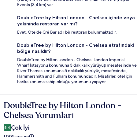
Events (3,4 km) var.
DoubleTree by Hilton London - Chelsea içinde veya
yakınında restoran var mı?
Evet. Otelde Cré Bar adlı bir restoran bulunmaktadır.
DoubleTree by Hilton London - Chelsea etrafındaki
bölge nasıldır?
DoubleTree by Hilton London - Chelsea, London Imperial
Wharf İstasyonu konumuna 3 dakikalık yürüyüş mesafesinde ve
River Thames konumuna 5 dakikalık yürüyüş mesafesinde,
Hammersmith and Fulham konumundadır. Misafirler, otel için
harika konuma sahip olduğu yorumunu yapıyor.
DoubleTree by Hilton London -
Yorumlar
Chelsea Yorumları
Çok İyi
8,4
1.005 yorum