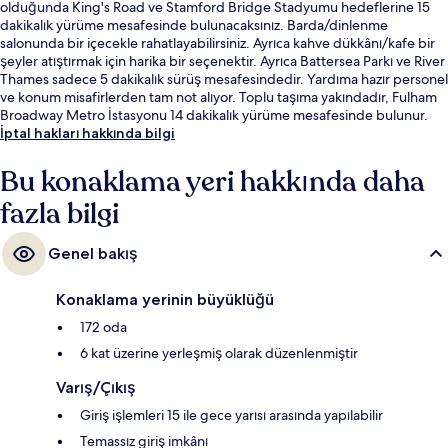
olduğunda King's Road ve Stamford Bridge Stadyumu hedeflerine 15
dakikalık yürüme mesafesinde bulunacaksınız. Barda/dinlenme
salonunda bir içecekle rahatlayabilirsiniz. Ayrıca kahve dükkânı/kafe bir
şeyler atıştırmak için harika bir seçenektir. Ayrıca Battersea Parkı ve River
Thames sadece 5 dakikalık sürüş mesafesindedir. Yardıma hazır personel
ve konum misafirlerden tam not alıyor. Toplu taşıma yakındadır, Fulham
Broadway Metro İstasyonu 14 dakikalık yürüme mesafesinde bulunur.
İptal hakları hakkında bilgi
Bu konaklama yeri hakkında daha
fazla bilgi
Genel bakış
Konaklama yerinin büyüklüğü
172 oda
6 kat üzerine yerleşmiş olarak düzenlenmiştir
Varış/Çıkış
Giriş işlemleri 15 ile gece yarısı arasında yapılabilir
Temassız giriş imkânı