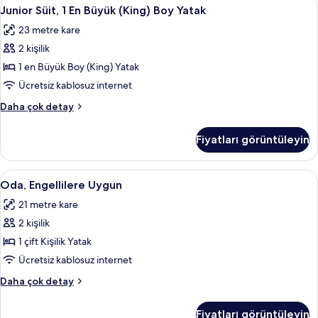
Junior
Junior Süit, 1 En Büyük (King) Boy Yata
9
Yatak
Junior Süit, 1 En Büyük (King) Boy Yatak
Süit,
hakkında
23 metre kare
daha
1
fazla
2 kişilik
En
detay
Büyük
1 en Büyük Boy (King) Yatak
(King)
Ücretsiz kablosuz internet
Boy
Junior
Daha çok detay
Yatak
Süit,
için
1
Fiyatları görüntüleyin
En
tüm
Büyük
fotoğrafları
(King)
Oda,
Oda, Engellilere Uygun | Anti alerjik 
görün
9
Boy
Oda, Engellilere Uygun
Engellilere
Yatak
21 metre kare
hakkında
Uygun
daha
2 kişilik
için
fazla
tüm
1 çift Kişilik Yatak
detay
fotoğrafları
Ücretsiz kablosuz internet
görün
Oda,
Daha çok detay
Engellilere
Uygun
Fiyatları görüntüleyin