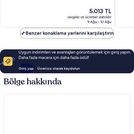
7.8,
9.0,
Merkezi
İyi,
Harika,
Güncel
5.013 TL
3.792
1.439
fiyat:
yorum
yorum
vergiler ve ücretler dâhildir
5.013 TL
9 Ağu - 10 Ağu
Benzer konaklama yerlerini karşılaştırın
Uygun indirimleri ve avantajları görüntülemek için giriş yapın.
Daha fazla macera için daha fazla ödül!
Giriş yap
Ücretsiz olarak kaydolun
Bölge hakkında