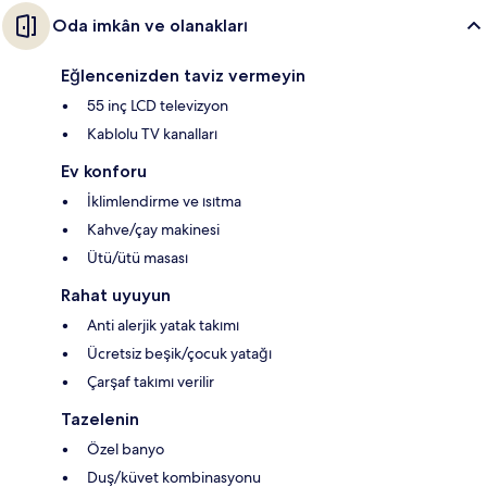
Oda imkân ve olanakları
Eğlencenizden taviz vermeyin
55 inç LCD televizyon
Kablolu TV kanalları
Ev konforu
İklimlendirme ve ısıtma
Kahve/çay makinesi
Ütü/ütü masası
Rahat uyuyun
Anti alerjik yatak takımı
Ücretsiz beşik/çocuk yatağı
Çarşaf takımı verilir
Tazelenin
Özel banyo
Duş/küvet kombinasyonu