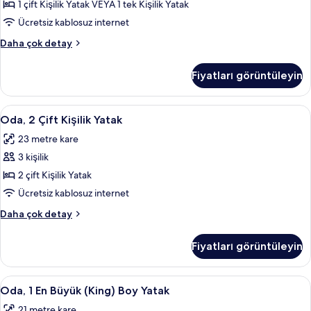
Ayrı
1 çift Kişilik Yatak VEYA 1 tek Kişilik Yatak
Yataklı
Ücretsiz kablosuz internet
Oda
Tek
Daha çok detay
için
Büyük
tüm
veya
Fiyatları görüntüleyin
İki
fotoğrafları
Ayrı
görün
Yataklı
Oda,
Oda, 2 Çift Kişilik Yatak | Anti alerjik
7
Oda
Oda, 2 Çift Kişilik Yatak
2
hakkında
23 metre kare
daha
Çift
fazla
3 kişilik
Kişilik
detay
Yatak
2 çift Kişilik Yatak
için
Ücretsiz kablosuz internet
tüm
Oda,
Daha çok detay
fotoğrafları
2
görün
Çift
Fiyatları görüntüleyin
Kişilik
Yatak
hakkında
Oda,
Oda, 1 En Büyük (King) Boy Yatak | Ant
9
daha
Oda, 1 En Büyük (King) Boy Yatak
1
fazla
21 metre kare