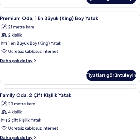
hakkında
daha
fazla
Premium
Anti alerjik yatak takımı, odada kasa, 
8
detay
Premium Oda, 1 En Büyük (King) Boy Yatak
Oda,
21 metre kare
1
2 kişilik
En
Büyük
1 en Büyük Boy (King) Yatak
(King)
Ücretsiz kablosuz internet
Boy
Premium
Daha çok detay
Yatak
Oda,
için
1
Fiyatları görüntüleyin
En
tüm
Büyük
fotoğrafları
(King)
Family
Family Oda, 2 Çift Kişilik Yatak | Anti 
görün
7
Boy
Family Oda, 2 Çift Kişilik Yatak
Oda,
Yatak
23 metre kare
hakkında
2
daha
4 kişilik
Çift
fazla
Kişilik
2 çift Kişilik Yatak
detay
Yatak
Ücretsiz kablosuz internet
için
Family
Daha çok detay