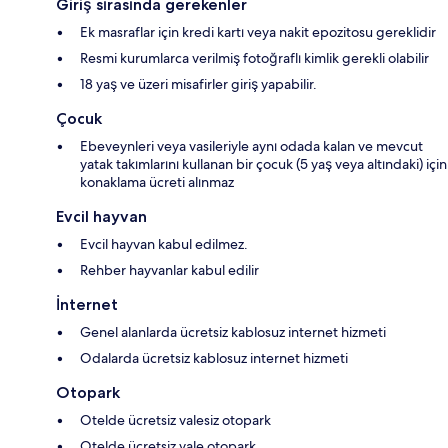
Giriş sırasında gerekenler
Ek masraflar için kredi kartı veya nakit epozitosu gereklidir
Resmi kurumlarca verilmiş fotoğraflı kimlik gerekli olabilir
18 yaş ve üzeri misafirler giriş yapabilir.
Çocuk
Ebeveynleri veya vasileriyle aynı odada kalan ve mevcut
yatak takımlarını kullanan bir çocuk (5 yaş veya altındaki) için
konaklama ücreti alınmaz
Evcil hayvan
Evcil hayvan kabul edilmez.
Rehber hayvanlar kabul edilir
İnternet
Genel alanlarda ücretsiz kablosuz internet hizmeti
Odalarda ücretsiz kablosuz internet hizmeti
Otopark
Otelde ücretsiz valesiz otopark
Otelde ücretsiz vale otopark