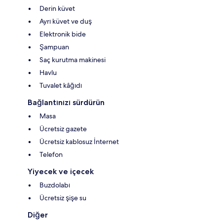
Derin küvet
Ayrı küvet ve duş
Elektronik bide
Şampuan
Saç kurutma makinesi
Havlu
Tuvalet kâğıdı
Bağlantınızı sürdürün
Masa
Ücretsiz gazete
Ücretsiz kablosuz İnternet
Telefon
Yiyecek ve içecek
Buzdolabı
Ücretsiz şişe su
Diğer