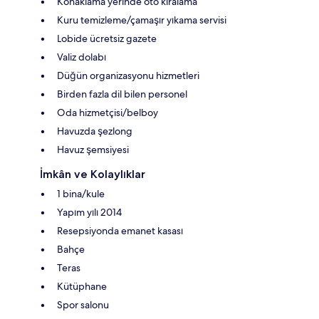
Konaklama yerinde oto kiralama
Kuru temizleme/çamaşır yıkama servisi
Lobide ücretsiz gazete
Valiz dolabı
Düğün organizasyonu hizmetleri
Birden fazla dil bilen personel
Oda hizmetçisi/belboy
Havuzda şezlong
Havuz şemsiyesi
İmkân ve Kolaylıklar
1 bina/kule
Yapım yılı 2014
Resepsiyonda emanet kasası
Bahçe
Teras
Kütüphane
Spor salonu