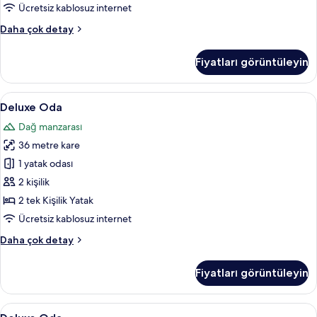
Ücretsiz kablosuz internet
Superior
Daha çok detay
Oda
hakkında
Fiyatları görüntüleyin
daha
fazla
detay
Deluxe
Deluxe Oda | Kaliteli yatak takımı, ücr
9
Deluxe Oda
Oda
Dağ manzarası
için
36 metre kare
tüm
fotoğrafları
1 yatak odası
görün
2 kişilik
2 tek Kişilik Yatak
Ücretsiz kablosuz internet
Deluxe
Daha çok detay
Oda
hakkında
Fiyatları görüntüleyin
daha
fazla
detay
Deluxe
Deluxe Oda | Kaliteli yatak takımı, ücr
9