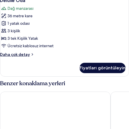
Deluxe Oda
Oda
Dağ manzarası
için
36 metre kare
tüm
fotoğrafları
1 yatak odası
görün
3 kişilik
3 tek Kişilik Yatak
Ücretsiz kablosuz internet
Deluxe
Daha çok detay
Oda
hakkında
Fiyatları görüntüleyin
daha
fazla
detay
Benzer konaklama yerleri
Hotel Royal Beitou
Asia Paci