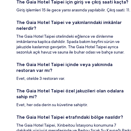
The Gaia Hotel Taipei için giriş ve çıkış saati kaçta?
Giriş işlemleri 15 ile gece yarısı arasında yapılabilir. Çıkış saati: 11.
The Gaia Hotel Taipei ve yakınlarındaki imkânlar
nelerdir?
The Gaia Hotel Taipei otelindeki eğlence ve dinlenme
imkânlarına kaplıca dahildir. Spada bakım keyfini sürün ve
jakuzide kaslarınızı gevşetin. The Gaia Hotel Taipei ayrıca
sezonluk açık havuz ve sauna ile buhar odası ve bahçe sunar.
The Gaia Hotel Taipei içinde veya yakınında
restoran var mı?
Evet, otelde 3 restoran var.
The Gaia Hotel Taipei özel jakuzileri olan odalara
sahip mi?
Evet, her oda derin su küvetine sahiptir.
The Gaia Hotel Taipei etrafındaki bölge nasıldır?
The Gaia Hotel Taipei, Xinbeitou İstasyonu konumuna 7
dakikalık yürüyüş mesafesinde ve Beitou Sıcak Su Kaynağı Parkı