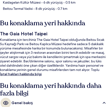
Kaidagelan Kültür Müzesi
- 6 dk yürüyüş
- 0.5 km
Beitou Termal Vadisi
- 8 dk yürüyüş
- 0.7 km
Bu konaklama yeri hakkında
The Gaia Hotel Taipei
Konaklama için tercihiniz The Gaia Hotel Taipei olduğunda Beitou Sıcak
Su Kaynağı Parkı ve Beitou Kaplıca Müzesi hedefine sadece 5 dakikalık
yürüme mesafesinde harika bir konumda bulunacaksınız. Misafirler bir
şeyler atıştırmak için 3 restoran arasından birini tercih edebilir ve masaj,
vücut sargısı veya yüz bakımı ile kendilerini şımartmak için spa merkezini
ziyaret edebilir. Bar/dinlenme salonu, spor salonu ve jakuziler, bu lüks
otel dahilindeki öne çıkan diğer özelliklerdir. Yardıma hazır personel ve
konaklama yerinin genel durumu misafirlerden tam not alıyor. Toplu
taşıma yakındadır, Xinbeitou İstasyonu 7 dakikalık ve Beitou İstasyonu 14
İptal hakları hakkında bilgi
dakikalık yürüme mesafesinde bulunur.
Bu konaklama yeri hakkında daha
fazla bilgi
Genel bakış