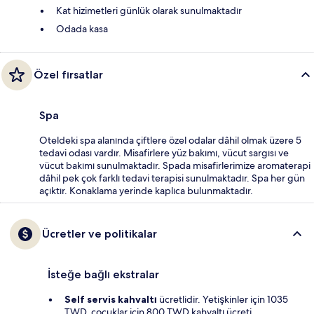
Kat hizimetleri günlük olarak sunulmaktadır
Odada kasa
Özel fırsatlar
Spa
Oteldeki spa alanında çiftlere özel odalar dâhil olmak üzere 5
tedavi odası vardır. Misafirlere yüz bakımı, vücut sargısı ve
vücut bakımı sunulmaktadır. Spada misafirlerimize aromaterapi
dâhil pek çok farklı tedavi terapisi sunulmaktadır. Spa her gün
açıktır. Konaklama yerinde kaplıca bulunmaktadır.
Ücretler ve politikalar
İsteğe bağlı ekstralar
Self servis kahvaltı
ücretlidir. Yetişkinler için 1035
TWD, çocuklar için 800 TWD kahvaltı ücreti