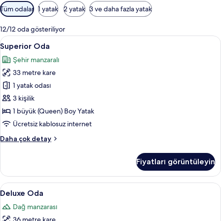
Odalar
Tüm odalar
1 yatak
2 yatak
3 ve daha fazla yatak
için
mevcut
12/12 oda gösteriliyor
filtreler
Superior
Superior Oda | Kaliteli yatak takımı, ü
12
Superior Oda
Oda
Şehir manzaralı
için
33 metre kare
tüm
fotoğrafları
1 yatak odası
görün
3 kişilik
1 büyük (Queen) Boy Yatak
Ücretsiz kablosuz internet
Superior
Daha çok detay
Oda
hakkında
Fiyatları görüntüleyin
daha
fazla
detay
Deluxe
Deluxe Oda | Kaliteli yatak takımı, ücr
11
Deluxe Oda
Oda
Dağ manzarası
için
36 metre kare