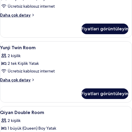
tüm
Ücretsiz kablosuz internet
fotoğrafları
Yunji
Daha çok detay
görün
Double
Room
Fiyatları görüntüleyin
hakkında
daha
fazla
Yunji
Kaliteli yatak takımı, ücretsiz minibar
6
detay
Yunji Twin Room
Twin
2 kişilik
Room
2 tek Kişilik Yatak
için
tüm
Ücretsiz kablosuz internet
fotoğrafları
Yunji
Daha çok detay
görün
Twin
Room
Fiyatları görüntüleyin
hakkında
daha
fazla
Qiyan
Kaliteli yatak takımı, ücretsiz minibar
12
detay
Qiyan Double Room
Double
2 kişilik
Room
1 büyük (Queen) Boy Yatak
için