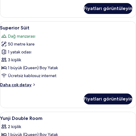
daha
Fiyatları görüntüleyin
fazla
detay
Superior
Odadan manzara
12
Superior Süit
Süit
Dağ manzarası
için
50 metre kare
tüm
fotoğrafları
1 yatak odası
görün
3 kişilik
1 büyük (Queen) Boy Yatak
Ücretsiz kablosuz internet
Superior
Daha çok detay
Süit
hakkında
Fiyatları görüntüleyin
daha
fazla
detay
Yunji
Kaliteli yatak takımı, ücretsiz minibar
8
Yunji Double Room
Double
2 kişilik
Room
1 büyük (Queen) Boy Yatak
için