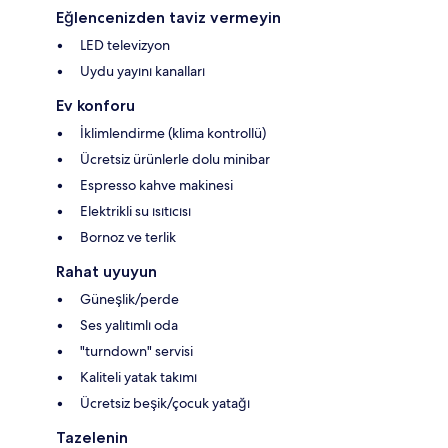
Eğlencenizden taviz vermeyin
LED televizyon
Uydu yayını kanalları
Ev konforu
İklimlendirme (klima kontrollü)
Ücretsiz ürünlerle dolu minibar
Espresso kahve makinesi
Elektrikli su ısıtıcısı
Bornoz ve terlik
Rahat uyuyun
Güneşlik/perde
Ses yalıtımlı oda
"turndown" servisi
Kaliteli yatak takımı
Ücretsiz beşik/çocuk yatağı
Tazelenin