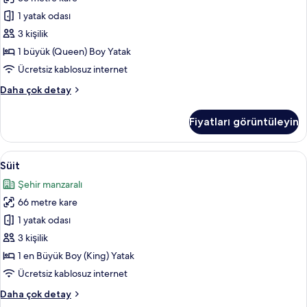
tüm
fotoğrafları
1 yatak odası
görün
3 kişilik
1 büyük (Queen) Boy Yatak
Ücretsiz kablosuz internet
Deluxe
Daha çok detay
Oda
hakkında
Fiyatları görüntüleyin
daha
fazla
detay
Süit
Süit | Odadan manzara
12
Süit
için
Şehir manzaralı
tüm
66 metre kare
fotoğrafları
görün
1 yatak odası
3 kişilik
1 en Büyük Boy (King) Yatak
Ücretsiz kablosuz internet
Süit
Daha çok detay
hakkında