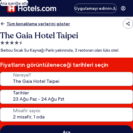
Ana içeriğe atla
Uygulamayı edinin
Tüm konaklama yerlerini göster
The Gaia Hotel Taipei
4.5
yıldızlı
Beitou Sıcak Su Kaynağı Parkı yakınında, 3 restoran olan lüks otel.
konaklama
yeri
Fiyatların görüntüleneceği tarihleri seçin
Nereye?
Tarihler
Misafir sayısı
Ara