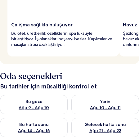
Çalışma sağlıkla buluşuyor
Havuz 
Bu otel, üretkenlik özelliklerini spa lüksüyle
Şezlong 
birleştiriyor. İş olanakları başarıyı besler. Kaplıcalar ve
havuz al
masajlar stresi uzaklaştırıyor.
dinlenm
Oda seçenekleri
Bu tarihler için müsaitliği kontrol et
Bu gece için müsaitliği kontrol et Ağu 9 - Ağu 10
Yarın için müsaitliği kontrol et
Bu gece
Yarın
Ağu 9 - Ağu 10
Ağu 10 - Ağu 11
Bu hafta sonu için müsaitliği kontrol et Ağu 14 - Ağu 16
Önümüzdeki hafta sonu için mü
Bu hafta sonu
Gelecek hafta sonu
Ağu 14 - Ağu 16
Ağu 21 - Ağu 23