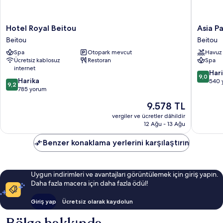
Hotel
Asia
Hotel Royal Beitou
Asia Pa
Royal
Pacific
Beitou
Beitou
Beitou
Hotel
Spa
Otopark mevcut
Havuz
Beitou
Beitou
Ücretsiz kablosuz
Restoran
Spa
Beitou
internet
10
Har
9,0
10
Harika
üzerind
540 
9,2
üzerinden
785 yorum
9.0,
9.2,
Harika,
Güncel
9.578 TL
Harika,
540
fiyat:
785
vergiler ve ücretler dâhildir
yorum
9.578 TL
12 Ağu - 13 Ağu
yorum
Benzer konaklama yerlerini karşılaştırın
Uygun indirimleri ve avantajları görüntülemek için giriş yapın.
Daha fazla macera için daha fazla ödül!
Giriş yap
Ücretsiz olarak kaydolun