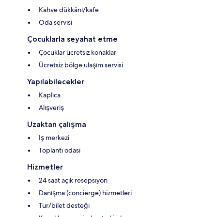
Kahve dükkânı/kafe
Oda servisi
Çocuklarla seyahat etme
Çocuklar ücretsiz konaklar
Ücretsiz bölge ulaşım servisi
Yapılabilecekler
Kaplıca
Alışveriş
Uzaktan çalışma
Iş merkezi
Toplantı odası
Hizmetler
24 saat açık resepsiyon
Danışma (concierge) hizmetleri
Tur/bilet desteği