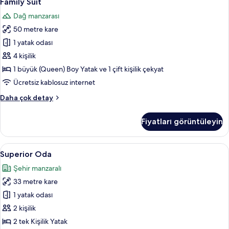
Family Süit
Süit
Dağ manzarası
için
50 metre kare
tüm
fotoğrafları
1 yatak odası
görün
4 kişilik
1 büyük (Queen) Boy Yatak ve 1 çift kişilik çekyat
Ücretsiz kablosuz internet
Family
Daha çok detay
Süit
hakkında
Fiyatları görüntüleyin
daha
fazla
detay
Superior
Superior Oda | Kaliteli yatak takımı, ü
9
Superior Oda
Oda
Şehir manzaralı
için
33 metre kare
tüm
fotoğrafları
1 yatak odası
görün
2 kişilik
2 tek Kişilik Yatak