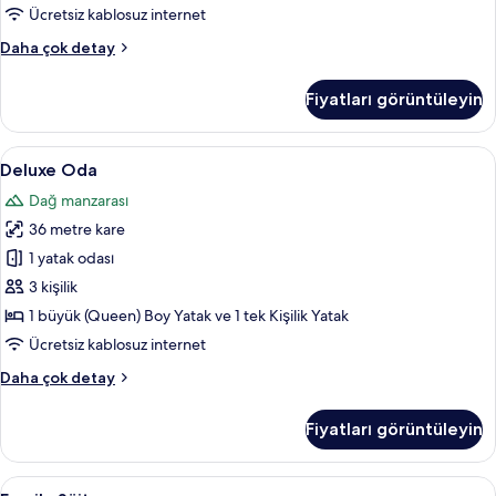
tüm
Ücretsiz kablosuz internet
fotoğrafları
Qiyan
Daha çok detay
görün
Double
Room
Fiyatları görüntüleyin
hakkında
daha
fazla
Deluxe
Deluxe Oda | Kaliteli yatak takımı, ücr
11
detay
Deluxe Oda
Oda
Dağ manzarası
için
36 metre kare
tüm
fotoğrafları
1 yatak odası
görün
3 kişilik
1 büyük (Queen) Boy Yatak ve 1 tek Kişilik Yatak
Ücretsiz kablosuz internet
Deluxe
Daha çok detay
Oda
hakkında
Fiyatları görüntüleyin
daha
fazla
detay
Family
Odadan manzara
11