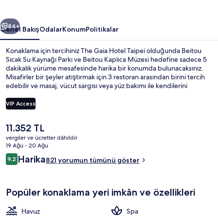
galerisi
ceki
Sonraki
84+
Genel Bakış
Odalar
Konum
Politikalar
Konaklama için tercihiniz The Gaia Hotel Taipei olduğunda Beitou
Sıcak Su Kaynağı Parkı ve Beitou Kaplıca Müzesi hedefine sadece 5
dakikalık yürüme mesafesinde harika bir konumda bulunacaksınız.
Misafirler bir şeyler atıştırmak için 3 restoran arasından birini tercih
edebilir ve masaj, vücut sargısı veya yüz bakımı ile kendilerini
şımartmak için spa merkezini ziyaret edebilir. Bar/dinlenme salonu,
spor salonu ve jakuziler, bu lüks otel dahilindeki öne çıkan diğer
VIP Access
özelliklerdir. Yardıma hazır personel ve konaklama yerinin genel
durumu misafirlerden tam not alıyor. Toplu taşıma yakındadır,
Şu
11.352 TL
Xinbeitou İstasyonu 7 dakikalık ve Beitou İstasyonu 14 dakikalık
Sıcak kaplıcalar
anki
yürüme mesafesinde bulunur.
vergiler ve ücretler dâhildir
fiyat
19 Ağu - 20 Ağu
11.352 TL
Yorumlar
Harika
9,2
821 yorumun tümünü göster
9,2/10
Popüler konaklama yeri imkân ve özellikleri
Havuz
Spa