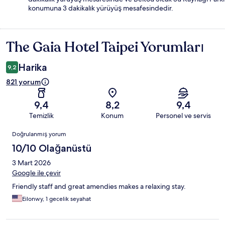
konumuna 3 dakikalık yürüyüş mesafesindedir.
The Gaia Hotel Taipei Yorumları
Yorumlar
Harika
9,2
821 yorum
9,4
8,2
9,4
Temizlik
Konum
Personel ve servis
Yorumlar
Doğrulanmış yorum
10/10 Olağanüstü
3 Mart 2026
Google ile çevir
Friendly staff and great amendies makes a relaxing stay.
Eilonwy, 1 gecelik seyahat