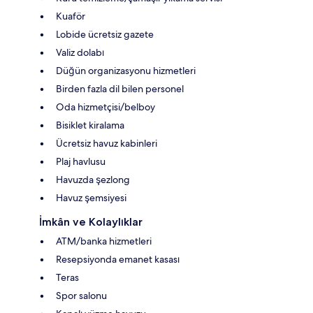
Kuaför
Lobide ücretsiz gazete
Valiz dolabı
Düğün organizasyonu hizmetleri
Birden fazla dil bilen personel
Oda hizmetçisi/belboy
Bisiklet kiralama
Ücretsiz havuz kabinleri
Plaj havlusu
Havuzda şezlong
Havuz şemsiyesi
İmkân ve Kolaylıklar
ATM/banka hizmetleri
Resepsiyonda emanet kasası
Teras
Spor salonu