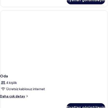
fazla
detay
Oda
4 kişilik
Ücretsiz kablosuz internet
Oda
Daha çok detay
hakkında
daha
Fiyatları görüntüleyin