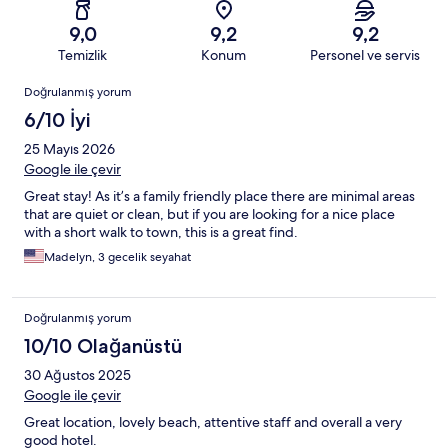
9,0
9,2
9,2
Temizlik
Konum
Personel ve servis
Yorumlar
Doğrulanmış yorum
6/10 İyi
25 Mayıs 2026
Google ile çevir
Great stay! As it’s a family friendly place there are minimal areas
that are quiet or clean, but if you are looking for a nice place
with a short walk to town, this is a great find.
Madelyn, 3 gecelik seyahat
Doğrulanmış yorum
10/10 Olağanüstü
30 Ağustos 2025
Google ile çevir
Great location, lovely beach, attentive staff and overall a very
good hotel.