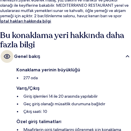
olanağı ile keyiflerine bakabilir. MEDITERRANEO RESTAURANT yerel ve
uluslararası mutfak yemekleri sunar ve kahvaltı, öğle yemeği ve akşam
yemeği için açıktır. 2 bar/dinlenme salonu, havuz kenarı barı ve spor
salonu diğer öne çıkan özellikler arasındadır. Misafirler arasında yardıma
İptal hakları hakkında bilgi
hazır personel seviliyor.
Bu konaklama yeri hakkında daha
fazla bilgi
Genel bakış
Konaklama yerinin büyüklüğü
277 oda
Varış/Çıkış
Giriş işlemleri 14 ile 20 arasında yapılabilir
Geç giriş olanağı müsaitlik durumuna bağlıdır
Çıkış saati: 10
Özel giriş talimatları
Misafirlerin giriş talimatlarını öğrenmek için konaklama