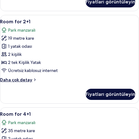
Fiyatları görüntüleyin
Seaside
hakkında
daha
Room
Minibar, odada kasa, masa, güneşlik/
5
fazla
Room for 2+1
for
detay
Park manzaralı
2+1
19 metre kare
için
tüm
1 yatak odası
fotoğrafları
2 kişilik
görün
2 tek Kişilik Yatak
Ücretsiz kablosuz internet
Room
Daha çok detay
for
2+1
Fiyatları görüntüleyin
hakkında
daha
fazla
Room
Minibar, odada kasa, masa, güneşlik/
4
detay
Room for 4+1
for
Park manzaralı
4+1
35 metre kare
için
2 yatak odası