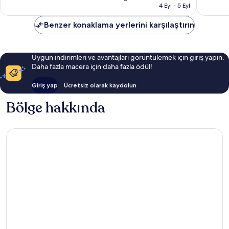
20.865 TL
4 Eyl - 5 Eyl
yorum
yorum
Benzer konaklama yerlerini karşılaştırın
Uygun indirimleri ve avantajları görüntülemek için giriş yapın.
Daha fazla macera için daha fazla ödül!
Giriş yap
Ücretsiz olarak kaydolun
Bölge hakkında