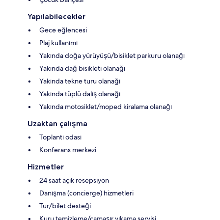
Yapılabilecekler
Gece eğlencesi
Plaj kullanımı
Yakında doğa yürüyüşü/bisiklet parkuru olanağı
Yakında dağ bisikleti olanağı
Yakında tekne turu olanağı
Yakında tüplü dalış olanağı
Yakında motosiklet/moped kiralama olanağı
Uzaktan çalışma
Toplantı odası
Konferans merkezi
Hizmetler
24 saat açık resepsiyon
Danışma (concierge) hizmetleri
Tur/bilet desteği
Kuru temizleme/çamaşır yıkama servisi