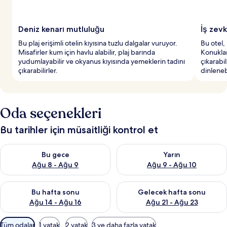
Deniz kenarı mutluluğu
İş zev
Bu plaj erişimli otelin kıyısına tuzlu dalgalar vuruyor.
Bu otel, 
Misafirler kum için havlu alabilir, plaj barında
Konuklar
yudumlayabilir ve okyanus kıyısında yemeklerin tadını
çıkarabi
çıkarabilirler.
dinlenebi
Oda seçenekleri
Bu tarihler için müsaitliği kontrol et
Bu gece için müsaitliği kontrol et Ağu 8 - Ağu 9
Yarın için müsaitliği kontrol e
Bu gece
Yarın
Ağu 8 - Ağu 9
Ağu 9 - Ağu 10
Bu hafta sonu için müsaitliği kontrol et Ağu 14 - Ağu 16
Önümüzdeki hafta sonu için mü
Bu hafta sonu
Gelecek hafta sonu
Ağu 14 - Ağu 16
Ağu 21 - Ağu 23
Odalar
Tüm odalar
1 yatak
2 yatak
3 ve daha fazla yatak