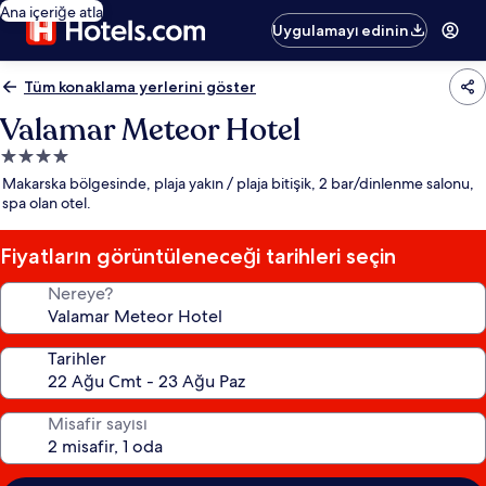
Ana içeriğe atla
Uygulamayı edinin
Tüm konaklama yerlerini göster
Valamar Meteor Hotel
4.0
yıldızlı
Makarska bölgesinde, plaja yakın / plaja bitişik, 2 bar/dinlenme salonu,
konaklama
spa olan otel.
yeri
Fiyatların görüntüleneceği tarihleri seçin
Nereye?
Tarihler
Misafir sayısı