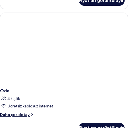
Fiyatları görüntüleyin
fazla
detay
Oda
4 kişilik
Ücretsiz kablosuz internet
Oda
Daha çok detay
hakkında
daha
Fiyatları görüntüleyin