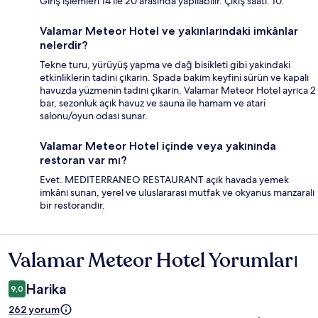
Giriş işlemleri 14 ile 20 arasında yapılabilir. Çıkış saati: 10.
Valamar Meteor Hotel ve yakınlarındaki imkânlar
nelerdir?
Tekne turu, yürüyüş yapma ve dağ bisikleti gibi yakındaki
etkinliklerin tadını çıkarın. Spada bakım keyfini sürün ve kapalı
havuzda yüzmenin tadını çıkarın. Valamar Meteor Hotel ayrıca 2
bar, sezonluk açık havuz ve sauna ile hamam ve atari
salonu/oyun odası sunar.
Valamar Meteor Hotel içinde veya yakınında
restoran var mı?
Evet. MEDITERRANEO RESTAURANT açık havada yemek
imkânı sunan, yerel ve uluslararası mutfak ve okyanus manzaralı
bir restorandır.
Valamar Meteor Hotel Yorumları
Yorumlar
Harika
9,0
262 yorum