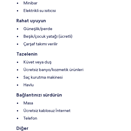
Minibar
Elektrikli su ısıtıcısı
Rahat uyuyun
Güneşlik/perde
Beşik/çocuk yatağı (ücretli)
Çarşaf takımı verilir
Tazelenin
Küvet veya duş
Ücretsiz banyo/kozmetik ürünleri
Saç kurutma makinesi
Havlu
Bağlantınızı sürdürün
Masa
Ücretsiz kablosuz İnternet
Telefon
Diğer