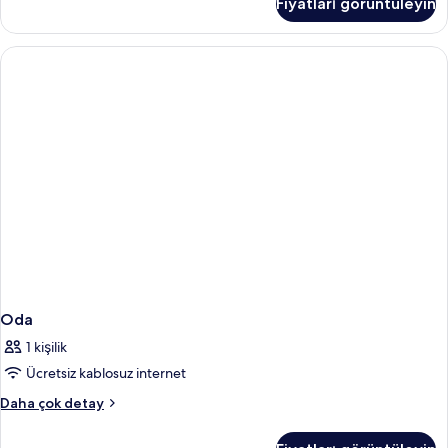
Fiyatları görüntüleyin
Seaside
hakkında
daha
fazla
detay
Oda
1 kişilik
Ücretsiz kablosuz internet
Oda
Daha çok detay
hakkında
daha