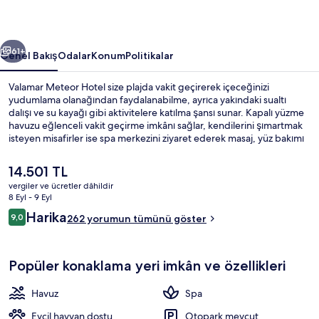
ceki
Sonraki
61+
Genel Bakış
Odalar
Konum
Politikalar
Valamar Meteor Hotel size plajda vakit geçirerek içeceğinizi
yudumlama olanağından faydalanabilme, ayrıca yakındaki sualtı
dalışı ve su kayağı gibi aktivitelere katılma şansı sunar. Kapalı yüzme
havuzu eğlenceli vakit geçirme imkânı sağlar, kendilerini şımartmak
isteyen misafirler ise spa merkezini ziyaret ederek masaj, yüz bakımı
ve manikür ve pedikür olanağı ile keyiflerine bakabilir.
MEDITERRANEO RESTAURANT yerel ve uluslararası mutfak
Şu
14.501 TL
yemekleri sunar ve kahvaltı, öğle yemeği ve akşam yemeği için
anki
vergiler ve ücretler dâhildir
açıktır. 2 bar/dinlenme salonu, havuz kenarı barı ve spor salonu diğer
fiyat
8 Eyl - 9 Eyl
öne çıkan özellikler arasındadır. Misafirler arasında yardıma hazır
Yakında plaj, plaj havlusu, plaj barı
14.501 TL
Yorumlar
personel seviliyor.
Harika
9,0
262 yorumun tümünü göster
9,0/10
Popüler konaklama yeri imkân ve özellikleri
Havuz
Spa
Evcil hayvan dostu
Otopark mevcut