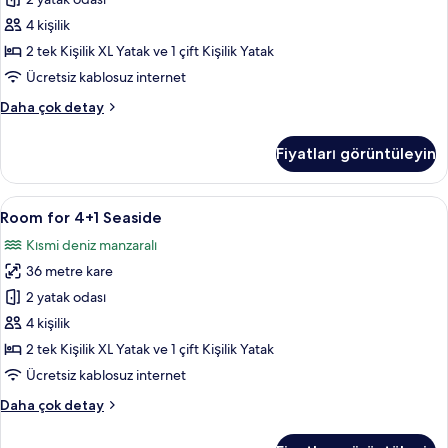
tüm
fotoğrafları
4 kişilik
görün
2 tek Kişilik XL Yatak ve 1 çift Kişilik Yatak
Ücretsiz kablosuz internet
Room
Daha çok detay
for
4+1
Fiyatları görüntüleyin
hakkında
daha
fazla
Room
Room for 4+1 Seaside | Minibar, odada
6
detay
Room for 4+1 Seaside
for
Kısmi deniz manzaralı
4+1
36 metre kare
Seaside
için
2 yatak odası
tüm
4 kişilik
fotoğrafları
2 tek Kişilik XL Yatak ve 1 çift Kişilik Yatak
görün
Ücretsiz kablosuz internet
Room
Daha çok detay
for
4+1