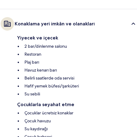
Konaklama yeri imkân ve olanakları
Yiyecek ve içecek
2 bar/dinlenme salonu
Restoran
Plaj barı
Havuz kenarı barı
Belirli saatlerde oda servisi
Hafif yemek büfesi/şarküteri
Su sebili
Çocuklarla seyahat etme
Çocuklar ücretsiz konaklar
Çocuk havuzu
Su kaydırağı
Çocuk bahçesi