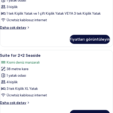
için
1 yatak odası
tüm
3 kişilik
fotoğrafları
1 tek Kişilik Yatak ve 1 çift Kişilik Yatak VEYA 3 tek Kişilik Yatak
görün
Ücretsiz kablosuz internet
Room
Daha çok detay
for
2+1
Fiyatları görüntüleyin
Seaside
hakkında
daha
Suite
Suite for 2+2 Seaside | Minibar, odada
6
fazla
Suite for 2+2 Seaside
for
detay
Kısmi deniz manzaralı
2+2
38 metre kare
Seaside
için
1 yatak odası
tüm
4 kişilik
fotoğrafları
3 tek Kişilik XL Yatak
görün
Ücretsiz kablosuz internet
Suite
Daha çok detay
for
2+2