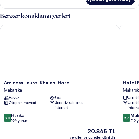
fazla
detay
Benzer konaklama yerleri
Aminess Laurel Khalani Hotel
Hotel Bi
Aminess
Hotel
Aminess Laurel Khalani Hotel
Hotel 
Laurel
Biokovo
Makarska
Makarska
Khalani
Makarsk
Havuz
Spa
Ücretsi
Hotel
Tarihi
Otopark mevcut
Ücretsiz kablosuz
Ücrets
Makarska
Şehir
internet
intern
Merkezi
10
10
Harika
Mük
9,0
8,8
üzerinden
üzerind
199 yorum
212 
9.0,
8.8,
Güncel
20.865 TL
Harika,
Mükemm
fiyat:
199
212
vergiler ve ücretler dâhildir