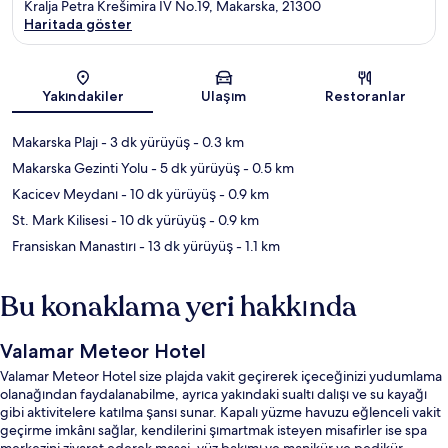
Kralja Petra Krešimira IV No.19, Makarska, 21300
Haritada göster
Harita
Yakındakiler
Ulaşım
Restoranlar
Makarska Plajı
- 3 dk yürüyüş
- 0.3 km
Makarska Gezinti Yolu
- 5 dk yürüyüş
- 0.5 km
Kacicev Meydanı
- 10 dk yürüyüş
- 0.9 km
St. Mark Kilisesi
- 10 dk yürüyüş
- 0.9 km
Fransiskan Manastırı
- 13 dk yürüyüş
- 1.1 km
Bu konaklama yeri hakkında
Valamar Meteor Hotel
Valamar Meteor Hotel size plajda vakit geçirerek içeceğinizi yudumlama
olanağından faydalanabilme, ayrıca yakındaki sualtı dalışı ve su kayağı
gibi aktivitelere katılma şansı sunar. Kapalı yüzme havuzu eğlenceli vakit
geçirme imkânı sağlar, kendilerini şımartmak isteyen misafirler ise spa
merkezini ziyaret ederek masaj, yüz bakımı ve manikür ve pedikür