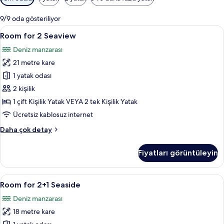
için
mevcut
9/9 oda gösteriliyor
filtreler
Room
Room for 2 Seaview | Minibar, odada 
5
Room for 2 Seaview
for
Deniz manzarası
2
21 metre kare
Seaview
için
1 yatak odası
tüm
2 kişilik
fotoğrafları
1 çift Kişilik Yatak VEYA 2 tek Kişilik Yatak
görün
Ücretsiz kablosuz internet
Room
Daha çok detay
for
2
Fiyatları görüntüleyin
Seaview
hakkında
daha
Room
Odadan manzara
4
fazla
Room for 2+1 Seaside
for
detay
Deniz manzarası
2+1
18 metre kare
Seaside