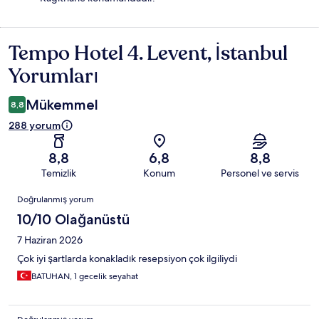
Tempo Hotel 4. Levent, İstanbul
Yorumlar
Yorumları
Mükemmel
8,8
288 yorum
8,8
6,8
8,8
Temizlik
Konum
Personel ve servis
Yorumlar
Doğrulanmış yorum
10/10 Olağanüstü
7 Haziran 2026
Çok iyi şartlarda konakladık resepsiyon çok ilgiliydi
BATUHAN, 1 gecelik seyahat