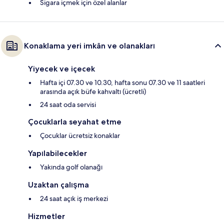
Sigara içmek için özel alanlar
Konaklama yeri imkân ve olanakları
Yiyecek ve içecek
Hafta içi 07.30 ve 10.30, hafta sonu 07.30 ve 11 saatleri
arasında açık büfe kahvaltı (ücretli)
24 saat oda servisi
Çocuklarla seyahat etme
Çocuklar ücretsiz konaklar
Yapılabilecekler
Yakında golf olanağı
Uzaktan çalışma
24 saat açık iş merkezi
Hizmetler