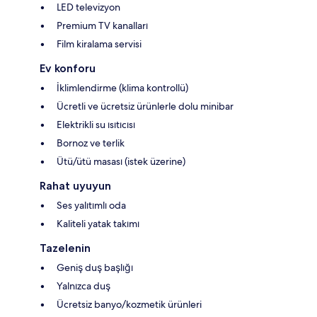
LED televizyon
Premium TV kanalları
Film kiralama servisi
Ev konforu
İklimlendirme (klima kontrollü)
Ücretli ve ücretsiz ürünlerle dolu minibar
Elektrikli su ısıtıcısı
Bornoz ve terlik
Ütü/ütü masası (istek üzerine)
Rahat uyuyun
Ses yalıtımlı oda
Kaliteli yatak takımı
Tazelenin
Geniş duş başlığı
Yalnızca duş
Ücretsiz banyo/kozmetik ürünleri