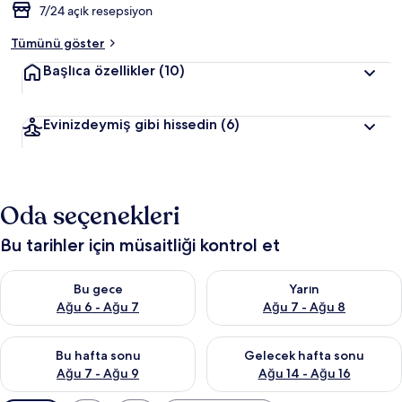
7/24 açık resepsiyon
Tümünü göster
Başlıca özellikler
(10)
Evinizdeymiş gibi hissedin
(6)
Oda seçenekleri
Bu tarihler için müsaitliği kontrol et
Bu gece için müsaitliği kontrol et Ağu 6 - Ağu 7
Yarın için müsaitliği kontrol e
Bu gece
Yarın
Ağu 6 - Ağu 7
Ağu 7 - Ağu 8
Bu hafta sonu için müsaitliği kontrol et Ağu 7 - Ağu 9
Önümüzdeki hafta sonu için müs
Bu hafta sonu
Gelecek hafta sonu
Ağu 7 - Ağu 9
Ağu 14 - Ağu 16