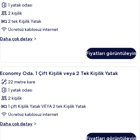
Oda
1 yatak odası
için
2 kişilik
tüm
2 tek Kişilik Yatak
fotoğrafları
Ücretsiz kablosuz internet
görün
Standard
Daha çok detay
İki
Ayrı
Fiyatları görüntüleyin
Yataklı
Oda
hakkında
Economy
Kaliteli yatak takımı, ücretsiz minibar
5
daha
Economy Oda, 1 Çift Kişilik veya 2 Tek Kişilik Yatak
Oda,
fazla
22 metre kare
detay
1
1 yatak odası
Çift
Kişilik
2 kişilik
veya
1 çift Kişilik Yatak VEYA 2 tek Kişilik Yatak
2
Ücretsiz kablosuz internet
Tek
Economy
Daha çok detay
Kişilik
Oda,
Yatak
1
Fiyatları görüntüleyin