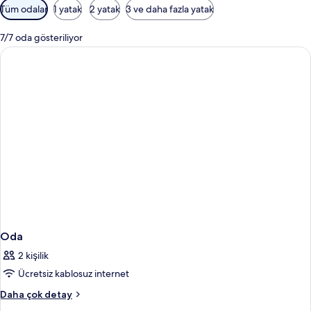
Odalar
Tüm odalar
1 yatak
2 yatak
3 ve daha fazla yatak
için
mevcut
7/7 oda gösteriliyor
filtreler
Oda
2 kişilik
Ücretsiz kablosuz internet
Oda
Daha çok detay
hakkında