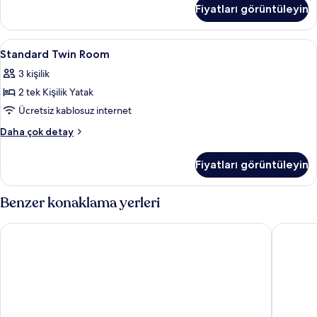
fotoğrafları
Room
Fiyatları görüntüleyin
with
görün
Extra
Bed
Standard
Kaliteli yatak takımı, ücretsiz minibar
1
hakkında
Standard Twin Room
Twin
daha
3 kişilik
fazla
Room
detay
2 tek Kişilik Yatak
için
tüm
Ücretsiz kablosuz internet
fotoğrafları
Standard
Daha çok detay
görün
Twin
Room
Fiyatları görüntüleyin
hakkında
daha
fazla
Benzer konaklama yerleri
detay
The Superior Living Kağıthane
Four Poi