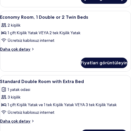
Çift
için
Kişilik
tüm
veya
Economy
Kaliteli yatak takımı, ücretsiz minibar
fotoğrafları
4
2
Economy Room, 1 Double or 2 Twin Beds
Room,
görün
Tek
2 kişilik
Kişilik
1
Yatak
1 çift Kişilik Yatak VEYA 2 tek Kişilik Yatak
Double
hakkında
or
Ücretsiz kablosuz internet
daha
2
fazla
Economy
Daha çok detay
detay
Twin
Room,
1
Beds
Fiyatları görüntüleyin
Double
için
or
tüm
2
Standard
Standard Double Room with Extra Bed | 
3
fotoğrafları
Twin
Standard Double Room with Extra Bed
Double
Beds
görün
1 yatak odası
hakkında
Room
daha
3 kişilik
with
fazla
Extra
1 çift Kişilik Yatak ve 1 tek Kişilik Yatak VEYA 3 tek Kişilik Yatak
detay
Bed
Ücretsiz kablosuz internet
için
Standard
Daha çok detay
tüm
Double