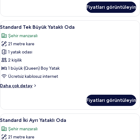
daha
Fiyatları görüntüleyin
fazla
detay
Standard
Standard Tek Büyük Yataklı Oda | O
6
Standard Tek Büyük Yataklı Oda
Tek
Şehir manzaralı
Büyük
21 metre kare
Yataklı
Oda
1 yatak odası
için
2 kişilik
tüm
1 büyük (Queen) Boy Yatak
fotoğrafları
Ücretsiz kablosuz internet
görün
Standard
Daha çok detay
Tek
Büyük
Fiyatları görüntüleyin
Yataklı
Oda
hakkında
Standard
Standard İki Ayrı Yataklı Oda | Odad
6
daha
Standard İki Ayrı Yataklı Oda
İki
fazla
Şehir manzaralı
detay
Ayrı
21 metre kare
Yataklı