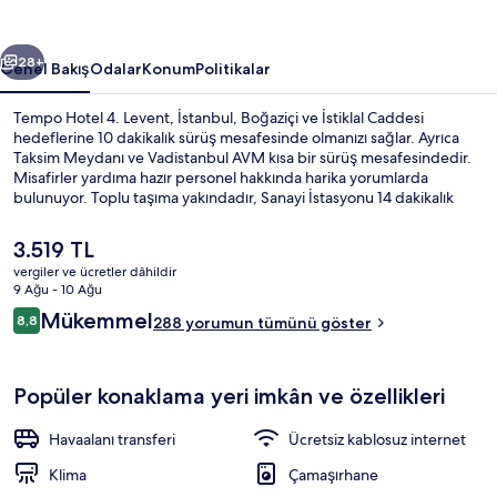
fotoğraf
galerisi
ceki
Sonraki
28+
Genel Bakış
Odalar
Konum
Politikalar
Tempo Hotel 4. Levent, İstanbul, Boğaziçi ve İstiklal Caddesi
hedeflerine 10 dakikalık sürüş mesafesinde olmanızı sağlar. Ayrıca
Taksim Meydanı ve Vadistanbul AVM kısa bir sürüş mesafesindedir.
Misafirler yardıma hazır personel hakkında harika yorumlarda
bulunuyor. Toplu taşıma yakındadır, Sanayi İstasyonu 14 dakikalık
yürüme mesafesinde bulunur.
Şu
3.519 TL
anki
vergiler ve ücretler dâhildir
fiyat
9 Ağu - 10 Ağu
Lobi oturma alanı
3.519 TL
Yorumlar
Mükemmel
8,8
288 yorumun tümünü göster
8,8/10
Popüler konaklama yeri imkân ve özellikleri
Havaalanı transferi
Ücretsiz kablosuz internet
Klima
Çamaşırhane