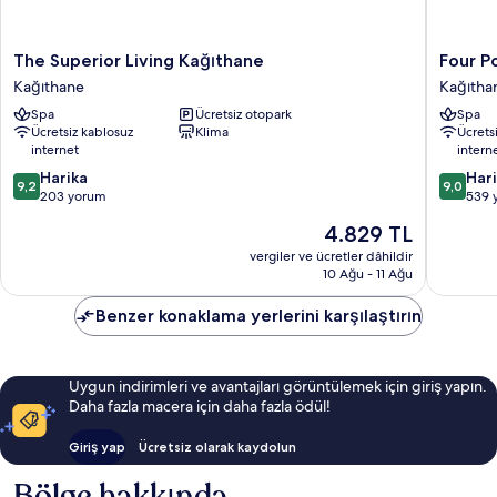
The
Four
The Superior Living Kağıthane
Four P
Superior
Points
Kağıthane
Kağıtha
Living
by
Spa
Ücretsiz otopark
Spa
Kağıthane
Sherato
Ücretsiz kablosuz
Klima
Ücrets
Kağıthane
İstanbul
internet
intern
Kağıtha
10
10
Harika
Kağıtha
Har
9,2
9,0
üzerinden
üzerind
203 yorum
539 
9.2,
9.0,
Güncel
4.829 TL
Harika,
Harika,
fiyat:
203
539
vergiler ve ücretler dâhildir
4.829 TL
10 Ağu - 11 Ağu
yorum
yorum
Benzer konaklama yerlerini karşılaştırın
Uygun indirimleri ve avantajları görüntülemek için giriş yapın.
Daha fazla macera için daha fazla ödül!
Giriş yap
Ücretsiz olarak kaydolun
Bölge hakkında