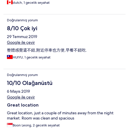
The hotel looks to be in an older part of town but this shouldn't
dutch, 1 gecelik seyahat
discourage anyone from staying here. I am pretty easy going,
for when it comes to hotels. I thought the hotel was excellent.
Check in was a breeze and the staff explained everything clearly
Doğrulanmış yorum
for my stay here. The room was a very good size, was very clean,
had free bottles of water, and the bathroom has all the
8/10 Çok iyi
amenities you need for your stay. I had the breakfast option and
29 Temmuz 2019
there was a good variety of food. A good mix of western and
Asian food, and local fruits that are grown in the region. The
Google ile çevir
staff from the front desk, to the dining area, to the cleaning,
整體感覺還不錯,附近停車也方便,早餐不錯吃.
work very hard, and do an excellent job. They should be
commended for the great work they do, to make your stay so
HUIYU, 1 gecelik seyahat
good.
Doğrulanmış yorum
10/10 Olağanüstü
6 Mayıs 2019
Google ile çevir
Great location
Great location, just a couple of minutes away from the night
market. Room was clean and spacious
Boon Leong, 2 gecelik seyahat