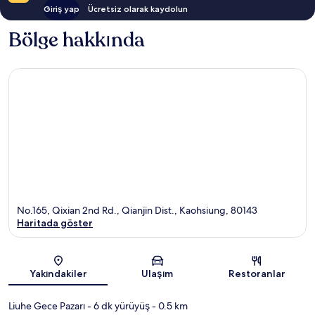
Giriş yap
Ücretsiz olarak kaydolun
Bölge hakkında
No.165, Qixian 2nd Rd., Qianjin Dist., Kaohsiung, 80143
Haritada göster
Harita
Yakındakiler
Ulaşım
Restoranlar
Liuhe Gece Pazarı
- 6 dk yürüyüş
- 0.5 km