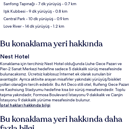
Sanfong Tapınağı
- 7 dk yürüyüş
- 0.7 km
Işık Kubbesi
- 9 dk yürüyüş
- 0.8 km
Central Park
- 10 dk yürüyüş
- 0.9 km
Love River
- 14 dk yürüyüş
- 1.2 km
Bu konaklama yeri hakkında
Nest Hotel
Konaklama için tercihiniz Nest Hotel olduğunda Liuhe Gece Pazarı ve
Pier-2 Sanat Merkezi hedefine sadece 5 dakikalık sürüş mesafesinde
bulunacaksınız. Ücretsiz kablosuz İnternet ek olarak sunulan bir
avantajdır. Ayrıca aktivite arayan misafirler yakındaki yürüyüş/bisiklet
yolları olanağını tercih edebilir. Bu Art Deco stili otel, Ruifeng Gece Pazarı
ve Kaohsiung Stadyumu hedefine kısa bir sürüş mesafesindedir. Toplu
taşıma yakındadır, Formosa Boulevard İstasyonu 9 dakikalık ve Cianjin
İstasyonu 9 dakikalık yürüme mesafesinde bulunur.
İptal hakları hakkında bilgi
Bu konaklama yeri hakkında daha
fazla bilgi