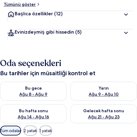
Tümünü göster
Başlıca özellikler
(12)
Evinizdeymiş gibi hissedin
(5)
Oda seçenekleri
Bu tarihler için müsaitliği kontrol et
Bu gece için müsaitliği kontrol et Ağu 8 - Ağu 9
Yarın için müsaitliği kontrol e
Bu gece
Yarın
Ağu 8 - Ağu 9
Ağu 9 - Ağu 10
Bu hafta sonu için müsaitliği kontrol et Ağu 14 - Ağu 16
Önümüzdeki hafta sonu için mü
Bu hafta sonu
Gelecek hafta sonu
Ağu 14 - Ağu 16
Ağu 21 - Ağu 23
Odalar
Tüm odalar
2 yatak
1 yatak
için