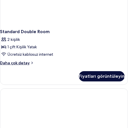
Standard Double Room
2 kişilik
1 çift Kişilik Yatak
Ücretsiz kablosuz internet
Standard
Daha çok detay
Double
Room
Fiyatları görüntüleyin
hakkında
daha
fazla
detay