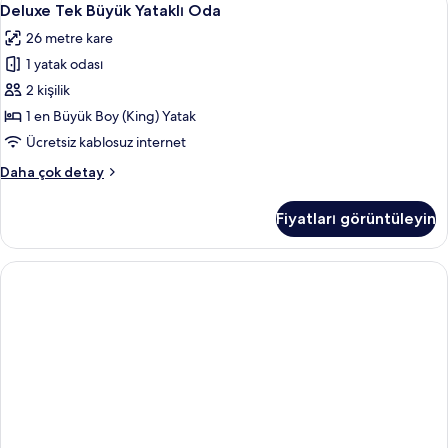
2
fazla
Deluxe Tek Büyük Yataklı Oda
Tek
detay
26 metre kare
Büyük
1 yatak odası
Yataklı
Oda
2 kişilik
için
1 en Büyük Boy (King) Yatak
tüm
Ücretsiz kablosuz internet
fotoğrafları
Deluxe
Daha çok detay
görün
Tek
Büyük
Fiyatları görüntüleyin
Yataklı
Oda
hakkında
daha
fazla
detay