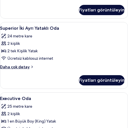
fotoğrafları
Tek
görün
Büyük
Fiyatları görüntüleyin
Yataklı
Oda
hakkında
Superior
Superior İki Ayrı Yataklı Oda | Minibar
4
daha
Superior İki Ayrı Yataklı Oda
İki
fazla
24 metre kare
detay
Ayrı
2 kişilik
Yataklı
Oda
2 tek Kişilik Yatak
için
Ücretsiz kablosuz internet
tüm
Superior
Daha çok detay
fotoğrafları
İki
görün
Ayrı
Fiyatları görüntüleyin
Yataklı
Oda
hakkında
Executive
Executive Oda | Minibar, odada kasa, ü
4
daha
Executive Oda
Oda
fazla
25 metre kare
detay
için
2 kişilik
tüm
fotoğrafları
1 en Büyük Boy (King) Yatak