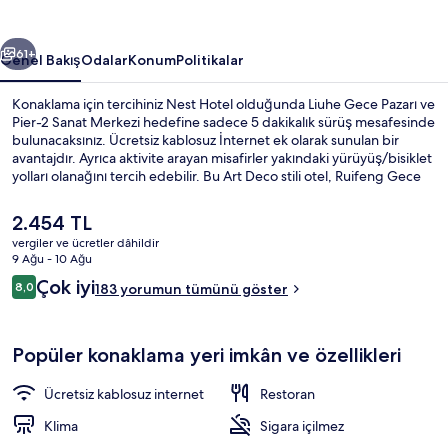
ceki
Sonraki
61+
Genel Bakış
Odalar
Konum
Politikalar
Konaklama için tercihiniz Nest Hotel olduğunda Liuhe Gece Pazarı ve
Pier-2 Sanat Merkezi hedefine sadece 5 dakikalık sürüş mesafesinde
bulunacaksınız. Ücretsiz kablosuz İnternet ek olarak sunulan bir
avantajdır. Ayrıca aktivite arayan misafirler yakındaki yürüyüş/bisiklet
yolları olanağını tercih edebilir. Bu Art Deco stili otel, Ruifeng Gece
Pazarı ve Kaohsiung Stadyumu hedefine kısa bir sürüş
mesafesindedir. Toplu taşıma yakındadır, Formosa Boulevard
Şu
2.454 TL
İstasyonu 9 dakikalık ve Cianjin İstasyonu 9 dakikalık yürüme
anki
vergiler ve ücretler dâhildir
mesafesinde bulunur.
fiyat
9 Ağu - 10 Ağu
Konaklama yerinin ön cephesi
2.454 TL
Yorumlar
Çok iyi
8,0
183 yorumun tümünü göster
8,0/10
Popüler konaklama yeri imkân ve özellikleri
Ücretsiz kablosuz internet
Restoran
Klima
Sigara içilmez