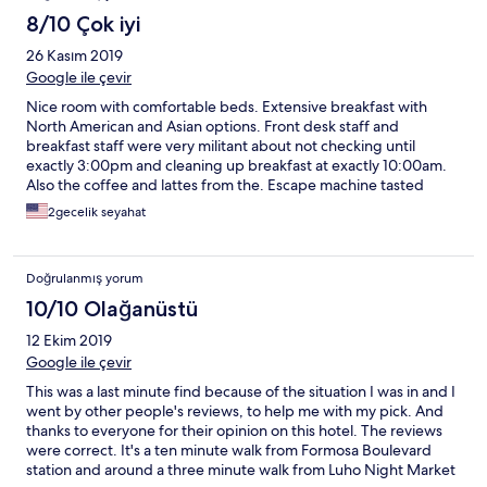
8/10 Çok iyi
26 Kasım 2019
Google ile çevir
Nice room with comfortable beds. Extensive breakfast with
North American and Asian options. Front desk staff and
breakfast staff were very militant about not checking until
exactly 3:00pm and cleaning up breakfast at exactly 10:00am.
Also the coffee and lattes from the. Escape machine tasted
burned. Overall tho a good stay.
2gecelik seyahat
Doğrulanmış yorum
10/10 Olağanüstü
12 Ekim 2019
Google ile çevir
This was a last minute find because of the situation I was in and I
went by other people's reviews, to help me with my pick. And
thanks to everyone for their opinion on this hotel. The reviews
were correct. It's a ten minute walk from Formosa Boulevard
station and around a three minute walk from Luho Night Market