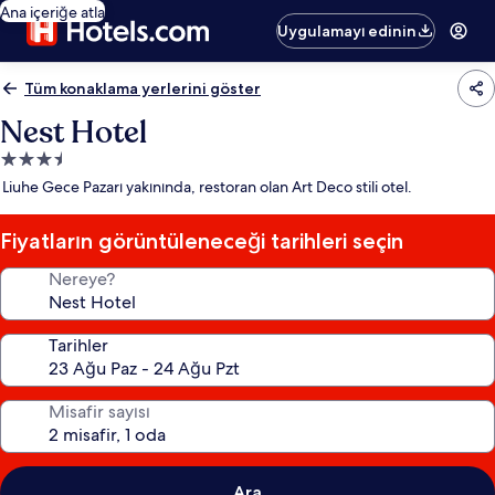
Ana içeriğe atla
Uygulamayı edinin
Tüm konaklama yerlerini göster
Nest Hotel
3.5
yıldızlı
Liuhe Gece Pazarı yakınında, restoran olan Art Deco stili otel.
konaklama
yeri
Fiyatların görüntüleneceği tarihleri seçin
Nereye?
Tarihler
Misafir sayısı
Ara