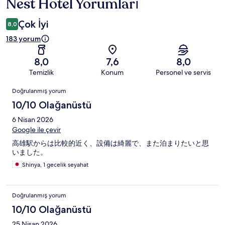
Nest Hotel Yorumları
Yorumlar
Çok İyi
8,0
183 yorum
8,0
7,6
8,0
Temizlik
Konum
Personel ve servis
Yorumlar
Doğrulanmış yorum
10/10 Olağanüstü
6 Nisan 2026
Google ile çevir
高雄駅からは比較的近く、設備は綺麗で、また泊まりたいと思
いました。
Shinya, 1 gecelik seyahat
Doğrulanmış yorum
10/10 Olağanüstü
25 Nisan 2026