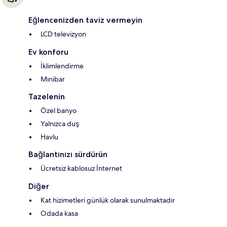
Eğlencenizden taviz vermeyin
LCD televizyon
Ev konforu
İklimlendirme
Minibar
Tazelenin
Özel banyo
Yalnızca duş
Havlu
Bağlantınızı sürdürün
Ücretsiz kablosuz İnternet
Diğer
Kat hizimetleri günlük olarak sunulmaktadır
Odada kasa