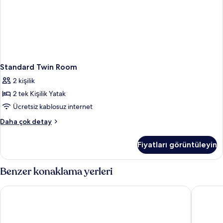
Standard Twin Room
2 kişilik
2 tek Kişilik Yatak
Ücretsiz kablosuz internet
Standard
Daha çok detay
Twin
Room
Fiyatları görüntüleyin
hakkında
daha
fazla
Benzer konaklama yerleri
detay
Lees Hotel
Sunnysid