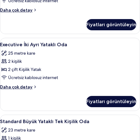
görün
Ücretsiz kablosuz internet
Executive
Daha çok detay
Oda
hakkında
Fiyatları görüntüleyin
daha
fazla
detay
Executive
Executive İki Ayrı Yataklı Oda | Miniba
5
Executive İki Ayrı Yataklı Oda
İki
25 metre kare
Ayrı
2 kişilik
Yataklı
Oda
2 çift Kişilik Yatak
için
Ücretsiz kablosuz internet
tüm
Executive
Daha çok detay
fotoğrafları
İki
görün
Ayrı
Fiyatları görüntüleyin
Yataklı
Oda
hakkında
Standard
Minibar, odada kasa, ücretsiz kablosuz
4
daha
Standard Büyük Yataklı Tek Kişilik Oda
Büyük
fazla
23 metre kare
detay
Yataklı
1 kişilik
Tek