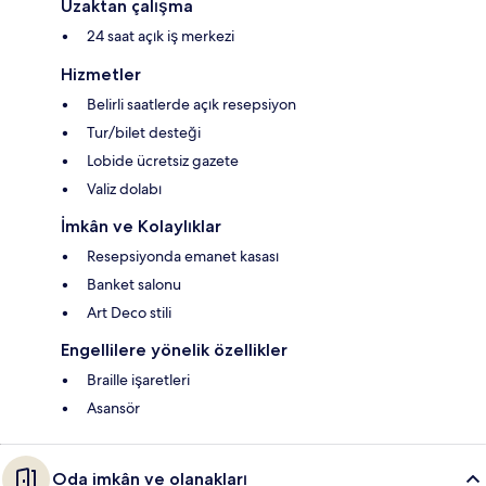
Uzaktan çalışma
24 saat açık iş merkezi
Hizmetler
Belirli saatlerde açık resepsiyon
Tur/bilet desteği
Lobide ücretsiz gazete
Valiz dolabı
İmkân ve Kolaylıklar
Resepsiyonda emanet kasası
Banket salonu
Art Deco stili
Engellilere yönelik özellikler
Braille işaretleri
Asansör
Oda imkân ve olanakları