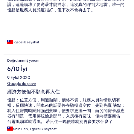
譜，蓮蓬頭壞了要蹲著才能沖水，這次真的踩到大地雷，唯一的
優點是服務人員態度很好，但下次不會再去了。
1gecelik seyahat
Doğrulanmış yorum
6/10 İyi
9 Eylül 2020
Google ile çevir
經濟方便但不願意再入住
優點：位置方便，周遭熱鬧，價格不貴，服務人員熱情親切有
禮，反應快速，開車來的話要停在騎樓處空位，先到先贏 缺點：
我入住房間時聞到強烈菸味，便要求更換一間，而另間房卡感應
器有問題，需用傳統鑰匙開門，入房後有霉味，便向櫃臺商借一
台電風扇幫助通風。 若只住一晚便將就別再多要求什麼了
Shin Lieh, 1 gecelik seyahat