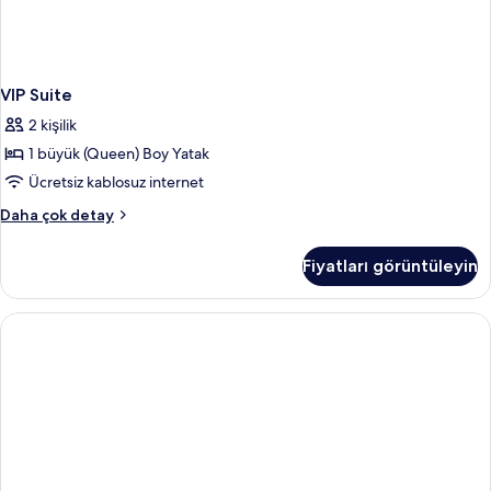
VIP Suite
2 kişilik
1 büyük (Queen) Boy Yatak
Ücretsiz kablosuz internet
VIP
Daha çok detay
Suite
hakkında
Fiyatları görüntüleyin
daha
fazla
detay