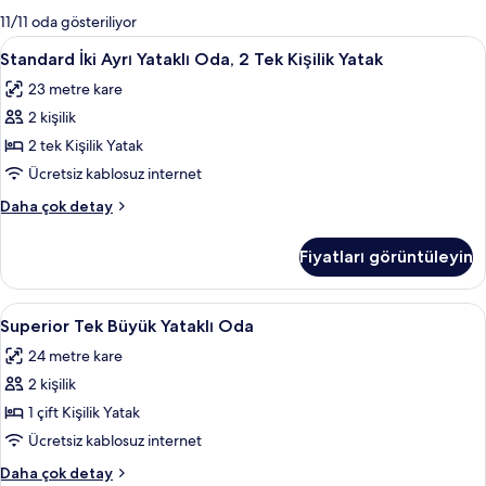
mevcut
11/11 oda gösteriliyor
filtreler
Standard
Minibar, odada kasa, ücretsiz kablosuz
4
Standard İki Ayrı Yataklı Oda, 2 Tek Kişilik Yatak
İki
23 metre kare
Ayrı
2 kişilik
Yataklı
Oda,
2 tek Kişilik Yatak
2
Ücretsiz kablosuz internet
Tek
Standard
Daha çok detay
Kişilik
İki
Yatak
Ayrı
Fiyatları görüntüleyin
Yataklı
için
Oda,
tüm
2
Superior
Superior Tek Büyük Yataklı Oda | Minib
fotoğrafları
3
Tek
Superior Tek Büyük Yataklı Oda
Tek
Kişilik
görün
24 metre kare
Yatak
Büyük
hakkında
2 kişilik
Yataklı
daha
Oda
1 çift Kişilik Yatak
fazla
için
detay
Ücretsiz kablosuz internet
tüm
Superior
Daha çok detay