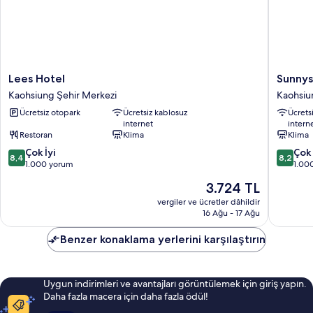
Lees
Sunnysi
Lees Hotel
Sunnys
Hotel
Hotel
Kaohsiung Şehir Merkezi
Kaohsiu
Kaohsiung
Kaohsiu
Ücretsiz otopark
Ücretsiz kablosuz
Ücrets
Şehir
Şehir
internet
intern
Merkezi
Merkezi
Restoran
Klima
Klima
10
10
Çok İyi
Çok 
8,4
8,2
üzerinden
üzerind
1.000 yorum
1.00
8.4,
8.2,
Güncel
3.724 TL
Çok
Çok
fiyat:
İyi,
İyi,
vergiler ve ücretler dâhildir
3.724 TL
16 Ağu - 17 Ağu
1.000
1.000
yorum
yorum
Benzer konaklama yerlerini karşılaştırın
Uygun indirimleri ve avantajları görüntülemek için giriş yapın.
Daha fazla macera için daha fazla ödül!