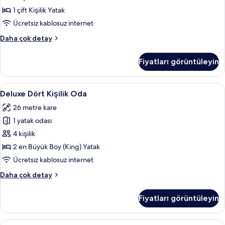
Kişilik
1 çift Kişilik Yatak
Oda
Ücretsiz kablosuz internet
için
Standard
Daha çok detay
tüm
Büyük
fotoğrafları
Yataklı
Fiyatları görüntüleyin
Tek
görün
Kişilik
Oda
Deluxe
Minibar, odada kasa, ücretsiz kablosuz
4
hakkında
Deluxe Dört Kişilik Oda
Dört
daha
26 metre kare
fazla
Kişilik
detay
1 yatak odası
Oda
için
4 kişilik
tüm
2 en Büyük Boy (King) Yatak
fotoğrafları
Ücretsiz kablosuz internet
görün
Deluxe
Daha çok detay
Dört
Kişilik
Fiyatları görüntüleyin
Oda
hakkında
daha
Deluxe
Minibar, odada kasa, ücretsiz kablosuz