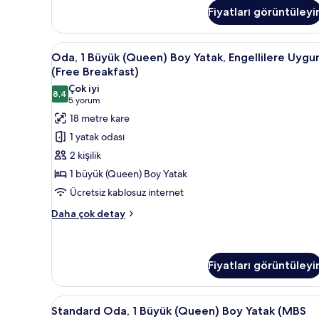
1
görün
Fiyatları görüntüleyi
Büyük
(Queen)
Boy
Oda,
Kaliteli yatak takımı, yastık yü
4
Yatak
Oda, 1 Büyük (Queen) Boy Yatak, Engellilere Uygu
1
(Free
(Free Breakfast)
Breakfast)
Büyük
Çok iyi
hakkında
8,4
(Queen)
8,4 / 10
(5
5 yorum
daha
Boy
yorum)
18 metre kare
fazla
Yatak,
detay
1 yatak odası
Engellilere
2 kişilik
Uygun
1 büyük (Queen) Boy Yatak
(Free
Ücretsiz kablosuz internet
Breakfast)
için
Oda,
Daha çok detay
1
tüm
Büyük
fotoğrafları
(Queen)
görün
Boy
Fiyatları görüntüleyi
Yatak,
Engellilere
Standard
Standard Oda, 1 Büyük (Queen)
Uygun
8
Standard Oda, 1 Büyük (Queen) Boy Yatak (MBS
(Free