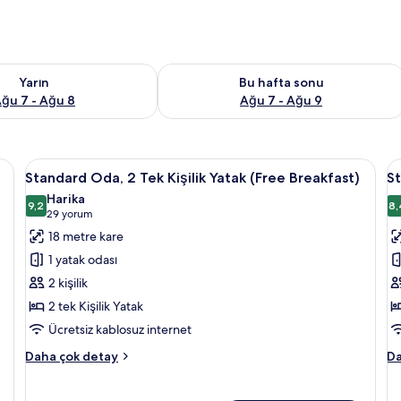
aitliği kontrol et Ağu 7 - Ağu 8
Bu hafta sonu için müsaitliği kontrol 
Yarın
Bu hafta sonu
ğu 7 - Ağu 8
Ağu 7 - Ağu 9
zeyli yatak, odada kasa, masa
Standard
Kaliteli yatak takımı, yastık yüzeyli ya
S
5
Standard Oda, 2 Tek Kişilik Yatak (Free Breakfast)
S
Oda,
O
Harika
2
9,2
(
8,
9,2 / 10
(29
29 yorum
Tek
B
yorum)
18 metre kare
Kişilik
iç
1 yatak odası
Yatak
t
2 kişilik
(Free
f
2 tek Kişilik Yatak
Breakfast)
g
Ücretsiz kablosuz internet
için
tüm
Standard
St
Daha çok detay
Da
fotoğrafları
Oda,
O
2
(F
görün