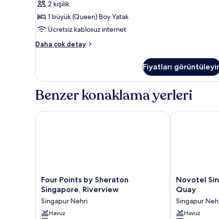
Boy
Breakfast)
2 kişilik
hakkında
Yatak,
1 büyük (Queen) Boy Yatak
daha
Avlu
fazla
Ücretsiz kablosuz internet
Manzaralı
detay
Standard
(Free
Daha çok detay
Oda,
Breakfast)
1
için
Fiyatları görüntüleyi
Büyük
tüm
(Queen)
Boy
fotoğrafları
Benzer konaklama yerleri
Yatak,
görün
Avlu
Manzaralı
Four Points by Sheraton Singapore, Riverview
Novotel Sing
(Free
Breakfast)
hakkında
daha
fazla
detay
Four
Novotel
Four Points by Sheraton
Novotel Si
Points
Singapore
Singapore, Riverview
Quay
by
Robertson
Singapur Nehri
Singapur Neh
Sheraton
Quay
Singapore,
Havuz
Singapur
Havuz