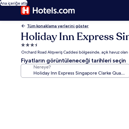
Ana içeriğe atla
Tüm konaklama yerlerini göster
Holiday Inn Express S
3.5
yıldızlı
Orchard Road Alışveriş Caddesi bölgesinde, açık havuz olan 
konaklama
Fiyatların görüntüleneceği tarihleri seçin
yeri
Nereye?
Holiday
Inn
Express
Singapore
Clarke
Quay