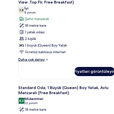
Oda,
View ,Top Flr, Free Breakfast)
Breakfast)
1
hakkında
İyi
7,8
Büyük
7,8 / 10
daha
(8
8 yorum
fazla
(Queen)
yorum)
Şehir manzaralı
detay
Boy
18 metre kare
Yatak
1 yatak odası
(MBS
2 kişilik
View
1 büyük (Queen) Boy Yatak
,Top
Ücretsiz kablosuz internet
Flr,
Free
Standard
Daha çok detay
Breakfast)
Oda,
1
için
Fiyatları görüntüleyi
Büyük
tüm
(Queen)
fotoğrafları
Boy
Standard
Kaliteli yatak takımı, yastık yü
6
Yatak
görün
Standard Oda, 1 Büyük (Queen) Boy Yatak, Avlu
Oda,
(MBS
Manzaralı (Free Breakfast)
View
1
Mükemmel
,Top
8,6
Büyük
8,6 / 10
(22
22 yorum
Flr,
(Queen)
yorum)
18 metre kare
Free