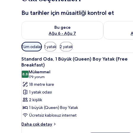
Bu tarihler için müsaitliği kontrol et
Bu gece için müsaitliği kontrol et Ağu 6 - Ağu 7
Yarın için müs
Bu gece
Ağu 6 - Ağu 7
A
Odalar
Tüm odalar
1 yatak
2 yatak
için
Standard
Kaliteli yatak takımı, yastık yü
mevcut
6
Standard Oda, 1 Büyük (Queen) Boy Yatak (Free
Oda,
filtreler
Breakfast)
1
Mükemmel
8,8
Büyük
8,8 / 10
(179
179 yorum
(Queen)
yorum)
18 metre kare
Boy
1 yatak odası
Yatak
2 kişilik
(Free
1 büyük (Queen) Boy Yatak
Breakfast)
Ücretsiz kablosuz internet
için
tüm
Standard
Daha çok detay
Oda,
fotoğrafları