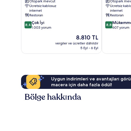
Otopark mevcut
Otopark mev
Riverview
Nehri
Ücretsiz kablosuz
Ücretsiz kabl
Singapur
internet
internet
Nehri
Restoran
Restoran
10
10
Çok İyi
Mükemm
8,4
8,8
üzerinden
üzerinden
1.003 yorum
607 yorum
8.4,
8.8,
Güncel
8.810 TL
Çok
Mükemmel,
fiyat:
İyi,
607
vergiler ve ücretler dâhildir
8.810 TL
5 Eyl - 6 Eyl
1.003
yorum
yorum
Uygun indirimleri ve avantajları görü
macera için daha fazla ödül!
Bölge hakkında