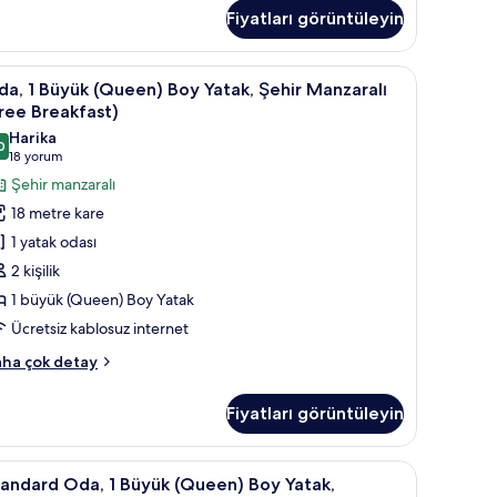
eakfast)
Fiyatları görüntüleyin
kkında
ha
zla
tak, odada kasa, masa
da,
Oda, 1 Büyük (Queen) Boy Yatak, Şehir Manzaral
tay
6
a, 1 Büyük (Queen) Boy Yatak, Şehir Manzaralı
ree Breakfast)
üyük
Harika
0
Queen)
9,0 / 10
(18
18 yorum
oy
yorum)
Şehir manzaralı
atak,
18 metre kare
ehir
1 yatak odası
anzaralı
2 kişilik
Free
1 büyük (Queen) Boy Yatak
reakfast)
Ücretsiz kablosuz internet
in
üm
a,
ha çok detay
otoğrafları
yük
örün
Fiyatları görüntüleyin
ueen)
oy
tak,
tak, odada kasa, masa
tandard
Kaliteli yatak takımı, yastık yüzeyli yatak, od
5
hir
andard Oda, 1 Büyük (Queen) Boy Yatak,