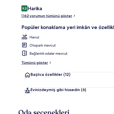
Yorumlar
Harika
9,2
9,2/10
1.162 yorumun tümünü göster
Konaklama yer
Popüler konaklama yeri imkân ve özellikl
Havuz
Otopark mevcut
Bağlantılı odalar mevcut
Tümünü göster
Başlıca özellikler
(12)
Evinizdeymiş gibi hissedin
(6)
Oda seçenekleri