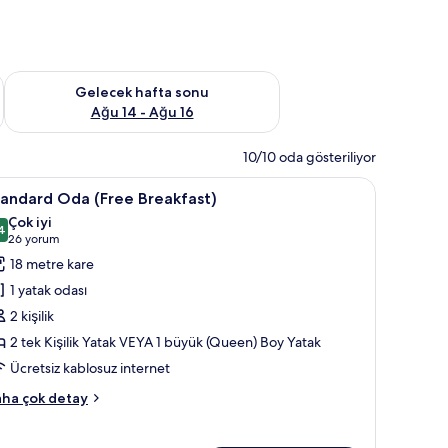
et Ağu 7 - Ağu 9
Önümüzdeki hafta sonu için müsaitliği kontrol et Ağu 14 - Ağu
Gelecek hafta sonu
Ağu 14 - Ağu 16
10/10 oda gösteriliyor
tak, odada kasa, masa
tandard
Kaliteli yatak takımı, yastık yüzeyli yatak, od
7
tandard Oda (Free Breakfast)
da
Çok iyi
Free
4
8,4 / 10
(26
26 yorum
reakfast)
yorum)
18 metre kare
in
1 yatak odası
üm
2 kişilik
otoğrafları
2 tek Kişilik Yatak VEYA 1 büyük (Queen) Boy Yatak
örün
Ücretsiz kablosuz internet
andard
ha çok detay
da
ree