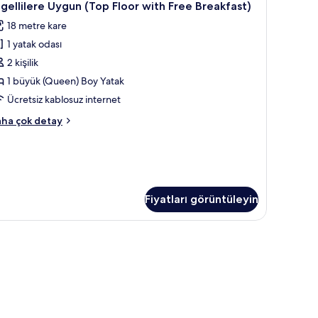
da,
nzaralı
gellilere Uygun (Top Floor with Free Breakfast)
ree
18 metre kare
eakfast)
üyük
kkında
1 yatak odası
Queen)
ha
2 kişilik
oy
zla
tay
atak,
1 büyük (Queen) Boy Yatak
gellilere
Ücretsiz kablosuz internet
ygun
andard
ha çok detay
Top
a,
loor
yük
ith
ueen)
ree
oy
reakfast)
tak,
Fiyatları görüntüleyin
gellilere
in
ygun
üm
op
otoğrafları
oor
örün
th
ee
eakfast)
kkında
ha