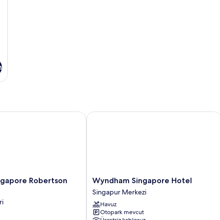
fa
de
n
apore Robertson Quay
Wyndham Singapore Hotel
Wyndham
ngapore Robertson
Wyndham Singapore Hotel
Singapore
Singapur Merkezi
Hotel
ri
Havuz
Singapur
Otopark mevcut
Merkezi