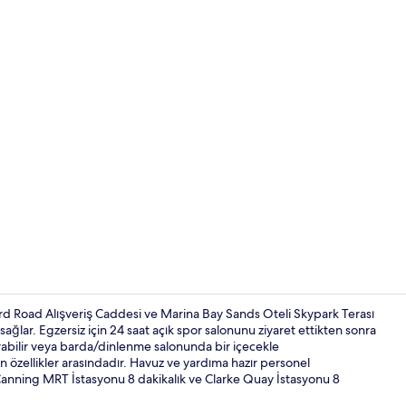
İç mekân
d Road Alışveriş Caddesi ve Marina Bay Sands Oteli Skypark Terası
ğlar. Egzersiz için 24 saat açık spor salonunu ziyaret ettikten sonra
rabilir veya barda/dinlenme salonunda bir içecekle
Her gün ücre
n özellikler arasındadır. Havuz ve yardıma hazır personel
 Canning MRT İstasyonu 8 dakikalık ve Clarke Quay İstasyonu 8