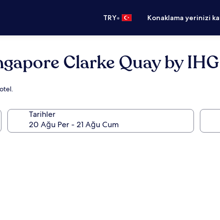
•
TRY
Konaklama yerinizi k
ingapore Clarke Quay by IHG
otel.
Tarihler