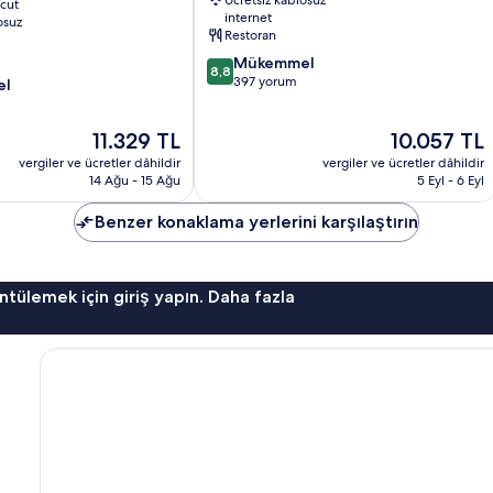
Ücretsiz kablosuz
cut
internet
osuz
Restoran
10
Mükemmel
8,8
üzerinden
397 yorum
el
8.8,
Mükemmel,
Güncel
Güncel
11.329 TL
10.057 TL
397
fiyat:
fiyat:
yorum
vergiler ve ücretler dâhildir
vergiler ve ücretler dâhildir
11.329 TL
10.057 TL
14 Ağu - 15 Ağu
5 Eyl - 6 Eyl
Benzer konaklama yerlerini karşılaştırın
ntülemek için giriş yapın. Daha fazla