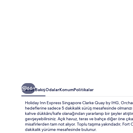
by
IHG
için
fotoğraf
galerisi
66+
Genel Bakış
Odalar
Konum
Politikalar
Holiday Inn Express Singapore Clarke Quay by IHG, Orchar
hedeflerine sadece 5 dakikalık sürüş mesafesinde olmanızı sa
kahve dükkânı/kafe olanağından yararlanıp bir şeyler atıştı
gevşeyebilirsiniz. Açık havuz, teras ve bahçe diğer öne çıka
misafirlerden tam not alıyor. Toplu taşıma yakındadır, Fort
dakikalık yürüme mesafesinde bulunur.