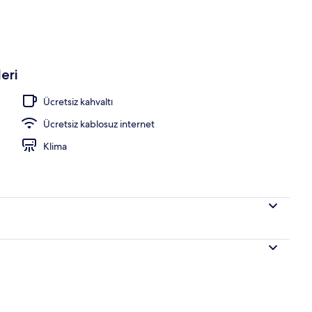
i imkân ve özellikleri
eri
Ücretsiz kahvaltı
Ücretsiz kablosuz internet
Klima