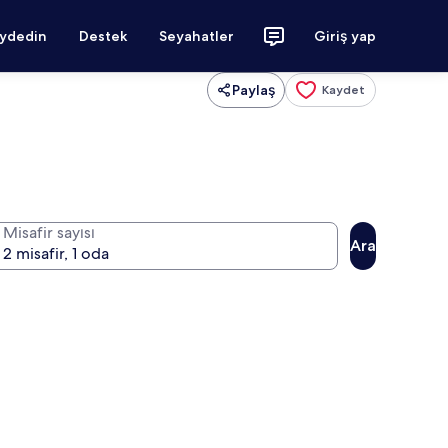
aydedin
Destek
Seyahatler
Giriş yap
Paylaş
Kaydet
Misafir sayısı
Ara