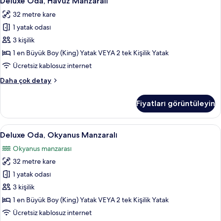
Deluxe Oda, Havuz Manzaralı
Oda,
detay
32 metre kare
Havuz
1 yatak odası
Manzaralı
için
3 kişilik
tüm
1 en Büyük Boy (King) Yatak VEYA 2 tek Kişilik Yatak
fotoğrafları
Ücretsiz kablosuz internet
görün
Deluxe
Daha çok detay
Oda,
Havuz
Fiyatları görüntüleyin
Manzaralı
hakkında
daha
Deluxe
Deluxe Oda, Okyanus Manzaralı | 1 yata
5
fazla
Deluxe Oda, Okyanus Manzaralı
Oda,
detay
Okyanus manzarası
Okyanus
32 metre kare
Manzaralı
için
1 yatak odası
tüm
3 kişilik
fotoğrafları
1 en Büyük Boy (King) Yatak VEYA 2 tek Kişilik Yatak
görün
Ücretsiz kablosuz internet