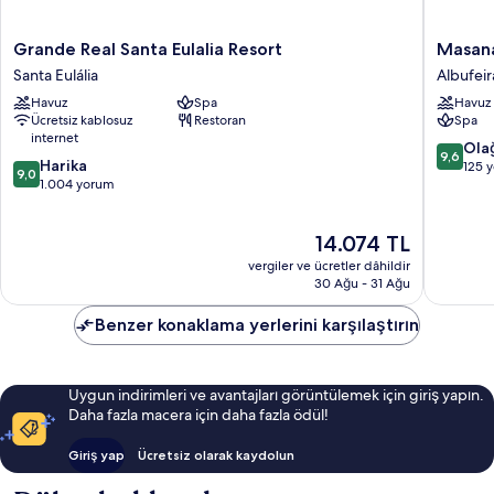
Grande
Masana
Grande Real Santa Eulalia Resort
Masana
Real
Algarve,
Santa Eulália
Albufeir
Santa
a
Havuz
Spa
Havuz
Eulalia
Destinat
Ücretsiz kablosuz
Restoran
Spa
Resort
by
internet
Santa
Hyatt
10
Ola
9,6
10
Eulália
Harika
Albufeir
üzerind
125 
9,0
üzerinden
1.004 yorum
9.6,
9.0,
Olağanü
Harika,
125
Güncel
14.074 TL
1.004
yorum
fiyat:
yorum
vergiler ve ücretler dâhildir
14.074 TL
30 Ağu - 31 Ağu
Benzer konaklama yerlerini karşılaştırın
Uygun indirimleri ve avantajları görüntülemek için giriş yapın.
Daha fazla macera için daha fazla ödül!
Giriş yap
Ücretsiz olarak kaydolun