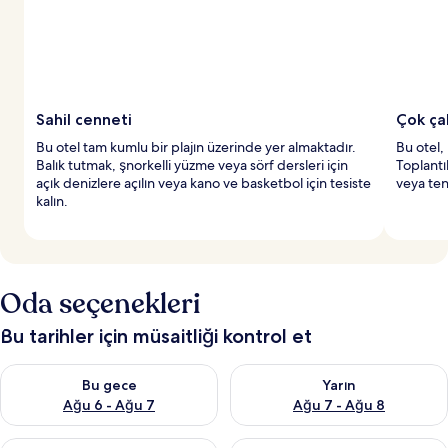
l
a
n
y
e
r
Sahil cenneti
Çok ça
l
Bu otel tam kumlu bir plajın üzerinde yer almaktadır.
Bu otel, 
e
Balık tutmak, şnorkelli yüzme veya sörf dersleri için
Toplantı
r
açık denizlere açılın veya kano ve basketbol için tesiste
veya teni
d
kalın.
e
n
b
i
r
Oda seçenekleri
i
Bu tarihler için müsaitliği kontrol et
Bu gece için müsaitliği kontrol et Ağu 6 - Ağu 7
Yarın için müsaitliği kontrol e
Bu gece
Yarın
Ağu 6 - Ağu 7
Ağu 7 - Ağu 8
Bu hafta sonu için müsaitliği kontrol et Ağu 7 - Ağu 9
Önümüzdeki hafta sonu için müs