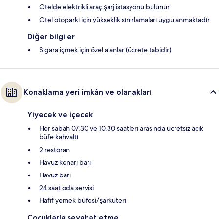
Otelde elektrikli araç şarj istasyonu bulunur
Otel otoparkı için yükseklik sınırlamaları uygulanmaktadır
Diğer bilgiler
Sigara içmek için özel alanlar (ücrete tabidir)
Konaklama yeri imkân ve olanakları
Yiyecek ve içecek
Her sabah 07.30 ve 10.30 saatleri arasında ücretsiz açık
büfe kahvaltı
2 restoran
Havuz kenarı barı
Havuz barı
24 saat oda servisi
Hafif yemek büfesi/şarküteri
Çocuklarla seyahat etme