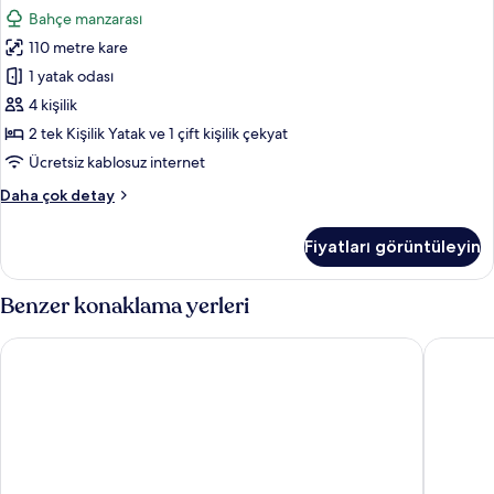
Süit,
detay
Bahçe manzarası
Bahçe
110 metre kare
Manzaralı
için
1 yatak odası
tüm
4 kişilik
fotoğrafları
2 tek Kişilik Yatak ve 1 çift kişilik çekyat
görün
Ücretsiz kablosuz internet
Deluxe
Daha çok detay
Süit,
Bahçe
Fiyatları görüntüleyin
Manzaralı
hakkında
daha
Benzer konaklama yerleri
fazla
detay
Grande Real Santa Eulalia Resort
Masana A