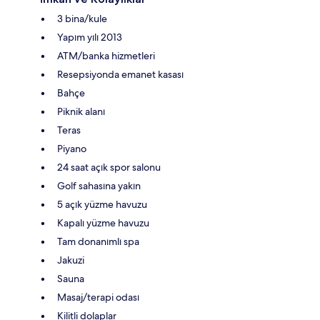
3 bina/kule
Yapım yılı 2013
ATM/banka hizmetleri
Resepsiyonda emanet kasası
Bahçe
Piknik alanı
Teras
Piyano
24 saat açık spor salonu
Golf sahasına yakın
5 açık yüzme havuzu
Kapalı yüzme havuzu
Tam donanımlı spa
Jakuzi
Sauna
Masaj/terapi odası
Kilitli dolaplar