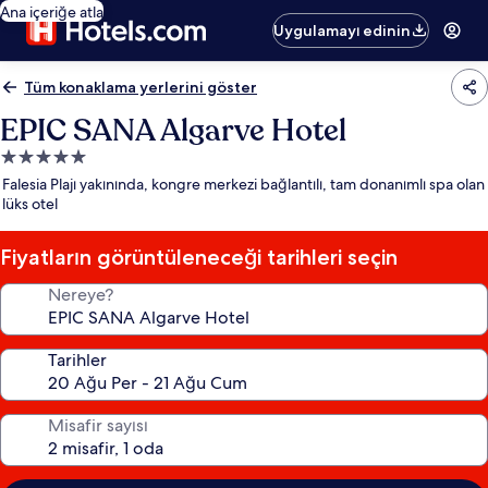
Ana içeriğe atla
Uygulamayı edinin
Tüm konaklama yerlerini göster
EPIC SANA Algarve Hotel
5.0
yıldızlı
Falesia Plajı yakınında, kongre merkezi bağlantılı, tam donanımlı spa olan
konaklama
lüks otel
yeri
Fiyatların görüntüleneceği tarihleri seçin
Nereye?
Tarihler
Misafir sayısı