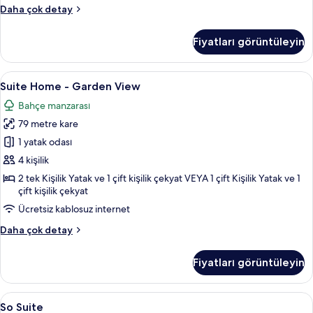
Deluxe
Daha çok detay
Oda,
Okyanus
Fiyatları görüntüleyin
Manzaralı
hakkında
daha
Suite
Suite Home - Garden View | Odadan 
5
fazla
Suite Home - Garden View
Home
detay
Bahçe manzarası
-
79 metre kare
Garden
View
1 yatak odası
için
4 kişilik
tüm
2 tek Kişilik Yatak ve 1 çift kişilik çekyat VEYA 1 çift Kişilik Yatak ve 1
fotoğrafları
çift kişilik çekyat
görün
Ücretsiz kablosuz internet
Suite
Daha çok detay
Home
-
Fiyatları görüntüleyin
Garden
View
hakkında
So
So Suite | 1 yatak odası, kaliteli yatak
4
daha
So Suite