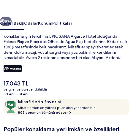
galerisi
ceki
Sonraki
87+
Genel Bakış
Odalar
Konum
Politikalar
Konaklama için tercihiniz EPIC SANA Algarve Hotel olduğunda
Falesia Plajı ve Praia dos Olhos de Água Plajı hedeflerine 10 dakikalık
sürüş mesafesinde bulunacaksınız. Misafirler spayı ziyaret ederek
derin doku masajı, vücut sargısı veya yüz bakımı ile kendilerini
şımartabilir. Ayrıca 2 restoran arasından biri olan Abyad, Akdeniz
mutfağı sunar ve kahvaltı ile akşam yemeği için açıktır. 5 açık havuz,
kapalı havuz ve havuz kenarı barı; bu lüks otel içerisindeki diğer öne
VIP Access
çıkan özellikler arasındadır. Misafirler arasında yardıma hazır personel
seviliyor.
Şu
17.043 TL
Yakında plaj
anki
vergiler ve ücretler dâhildir
fiyat
30 Ağu - 31 Ağu
17.043 TL
Yorumlar
10
Misafirlerin favorisi
M
üzerinden
Misafirlerden en yüksek puan alan yerlerden biri
i
863 yorumun tümünü göster
9,6,
s
Misafirlerin
a
favorisi
Popüler konaklama yeri imkân ve özellikleri
f