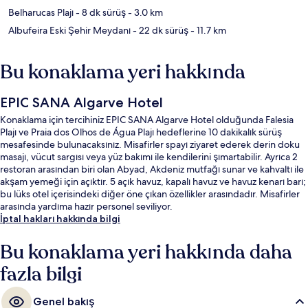
Belharucas Plajı
- 8 dk sürüş
- 3.0 km
Albufeira Eski Şehir Meydanı
- 22 dk sürüş
- 11.7 km
Bu konaklama yeri hakkında
EPIC SANA Algarve Hotel
Konaklama için tercihiniz EPIC SANA Algarve Hotel olduğunda Falesia
Plajı ve Praia dos Olhos de Água Plajı hedeflerine 10 dakikalık sürüş
mesafesinde bulunacaksınız. Misafirler spayı ziyaret ederek derin doku
masajı, vücut sargısı veya yüz bakımı ile kendilerini şımartabilir. Ayrıca 2
restoran arasından biri olan Abyad, Akdeniz mutfağı sunar ve kahvaltı ile
akşam yemeği için açıktır. 5 açık havuz, kapalı havuz ve havuz kenarı barı;
bu lüks otel içerisindeki diğer öne çıkan özellikler arasındadır. Misafirler
arasında yardıma hazır personel seviliyor.
İptal hakları hakkında bilgi
Bu konaklama yeri hakkında daha
fazla bilgi
Genel bakış