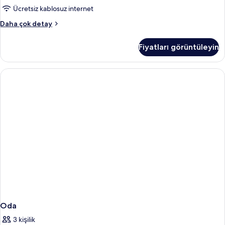
görün
Ücretsiz kablosuz internet
Deluxe
Daha çok detay
Süit,
Bahçe
Fiyatları görüntüleyin
Manzaralı
hakkında
daha
fazla
detay
Oda
3 kişilik