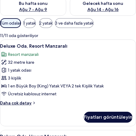
Bu hafta sonu
Gelecek hafta sonu
Ağu 7 - Ağu 9
Ağu 14 - Ağu 16
Odalar
Tüm odalar
1 yatak
2 yatak
3 ve daha fazla yatak
için
mevcut
11/11 oda gösteriliyor
filtreler
Deluxe
Deluxe Oda, Resort Manzaralı | Odad
5
Deluxe Oda, Resort Manzaralı
Oda,
Resort manzaralı
Resort
32 metre kare
Manzaralı
için
1 yatak odası
tüm
3 kişilik
fotoğrafları
1 en Büyük Boy (King) Yatak VEYA 2 tek Kişilik Yatak
görün
Ücretsiz kablosuz internet
Deluxe
Daha çok detay
Oda,
Resort
Fiyatları görüntüleyin
Manzaralı
hakkında
daha
Deluxe
Deluxe Oda, Havuz Manzaralı | Odad
4
fazla