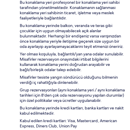
Bu konaklama yeri profesyonel bir konaklama yeri sahibi
tarafından yönetilmektedir. Konaklamanın sağlanması
konaklama yeri sahibinin ticaret, işletme veya meslek
faaliyetleriyle bağlantılıdır.
Bu konaklama yerinde balkon, veranda ve teras gibi
çocuklar için uygun olmayabilecek açık alanlar
bulunmaktadır. Herhangi bir endişeniz varsa varışınızdan
önce konaklama yeriyle iletişime geçerek size uygun bir
oda ayarlayıp ayarlayamayacaklarını teyit etmenizi öneririz.
Yer olması koşuluyla, bağlantılı/yan yana odalar sunulabilir.
Misafirler rezervasyon onayındaki irtibat bilgilerini
kullanarak konaklama yerini doğrudan arayabilir ve
bağlı/birleşik odalar talep edebilir.
Misafirler tesiste yangın söndürücü olduğunu bilmenin
verdiği iç rahatlığıyla dinlenebilir.
Grup rezervasyonları (aynı konaklama yeri / aynı konaklama
tarihleri için 8'den çok oda rezervasyonu yapılan durumlar)
için özel politikalar veya ücretler uygulanabilir.
Bu konaklama yerinde kredi kartları, banka kartları ve nakit
kabul edilmektedir.
Kabul edilen kredi kartları: Visa, Mastercard, American
Express, Diners Club, Union Pay