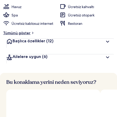
i
r
Havuz
Ücretsiz kahvaltı
l
e
Spa
Ücretsiz otopark
r
Ücretsiz kablosuz internet
Restoran
d
e
Tümünü göster
n
Başlıca özellikler
(12)
e
n
Ailelere uygun
(6)
y
ü
k
s
e
k
Bu konaklama yerini neden seviyoruz?
p
u
a
n
a