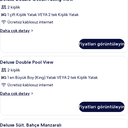
Double
fazla
2 kişilik
detay
Ocean
1 çift Kişilik Yatak VEYA 2 tek Kişilik Yatak
Facing
View
Ücretsiz kablosuz internet
için
Deluxe
Daha çok detay
tüm
Double
Ocean
fotoğrafları
Fiyatları görüntüleyin
Facing
görün
View
hakkında
Deluxe
1 yatak odası, kaliteli yatak takımı, mi
4
daha
Deluxe Double Pool View
Double
fazla
2 kişilik
detay
Pool
1 en Büyük Boy (King) Yatak VEYA 2 tek Kişilik Yatak
View
için
Ücretsiz kablosuz internet
tüm
Deluxe
Daha çok detay
fotoğrafları
Double
Pool
görün
Fiyatları görüntüleyin
View
hakkında
daha
Deluxe
Deluxe Süit, Bahçe Manzaralı | Oturma 
5
fazla
Deluxe Süit, Bahçe Manzaralı