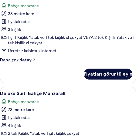
Suite
fazla
Bahçe manzarası
detay
için
38 metre kare
tüm
fotoğrafları
1 yatak odası
görün
3 kişilik
1 çift Kişilik Yatak ve 1 tek kişilik xl çekyat VEYA 2 tek Kişilik Yatak ve 1
tek kişilik xl çekyat
Ücretsiz kablosuz internet
So
Daha çok detay
Suite
hakkında
Fiyatları görüntüleyin
daha
fazla
detay
Deluxe
Deluxe Süit, Bahçe Manzaralı | 1 yatak 
5
Deluxe Süit, Bahçe Manzaralı
Süit,
Bahçe manzarası
Bahçe
73 metre kare
Manzaralı
için
1 yatak odası
tüm
4 kişilik
fotoğrafları
2 tek Kişilik Yatak ve 1 çift kişilik çekyat