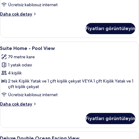
Ücretsiz kablosuz internet
Oda
Daha çok detay
hakkında
daha
Fiyatları görüntüleyin
fazla
detay
Suite
Suite Home - Pool View | 1 yatak odası,
5
Suite Home - Pool View
Home
79 metre kare
-
1 yatak odası
Pool
View
4 kişilik
için
2 tek Kişilik Yatak ve 1 çift kişilik çekyat VEYA 1 çift Kişilik Yatak ve 1
çift kişilik çekyat
tüm
fotoğrafları
Ücretsiz kablosuz internet
görün
Suite
Daha çok detay
Home
-
Fiyatları görüntüleyin
Pool
View
hakkında
Deluxe
1 yatak odası, kaliteli yatak takımı, mi
4
daha
Deluxe Double Ocean Facing View