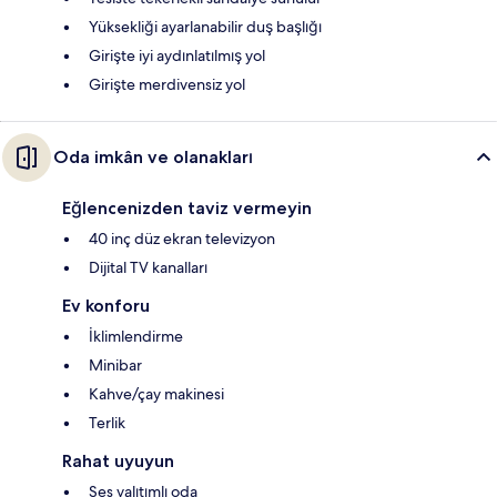
Yüksekliği ayarlanabilir duş başlığı
Girişte iyi aydınlatılmış yol
Girişte merdivensiz yol
Oda imkân ve olanakları
Eğlencenizden taviz vermeyin
40 inç düz ekran televizyon
Dijital TV kanalları
Ev konforu
İklimlendirme
Minibar
Kahve/çay makinesi
Terlik
Rahat uyuyun
Ses yalıtımlı oda