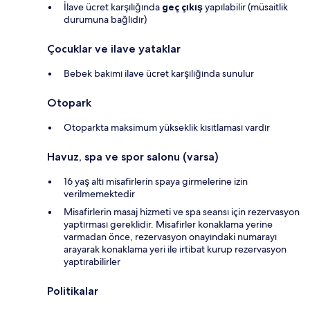
İlave ücret karşılığında
geç çıkış
yapılabilir (müsaitlik
durumuna bağlıdır)
Çocuklar ve ilave yataklar
Bebek bakımı ilave ücret karşılığında sunulur
Otopark
Otoparkta maksimum yükseklik kısıtlaması vardır
Havuz, spa ve spor salonu (varsa)
16 yaş altı misafirlerin spaya girmelerine izin
verilmemektedir
Misafirlerin masaj hizmeti ve spa seansı için rezervasyon
yaptırması gereklidir. Misafirler konaklama yerine
varmadan önce, rezervasyon onayındaki numarayı
arayarak konaklama yeri ile irtibat kurup rezervasyon
yaptırabilirler
Politikalar