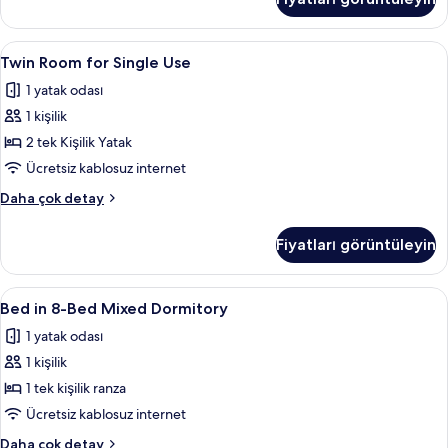
Bed
Only)
Female
için
Dormitory
Twin
Odada kasa, masa, ücretsiz kablosuz İn
4
tüm
Room
Twin Room for Single Use
Room
(Female
fotoğrafları
1 yatak odası
Only)
for
görün
hakkında
1 kişilik
Single
daha
Use
2 tek Kişilik Yatak
fazla
için
detay
Ücretsiz kablosuz internet
tüm
Twin
Daha çok detay
fotoğrafları
Room
görün
for
Fiyatları görüntüleyin
Single
Use
hakkında
Bed
Odada kasa, masa, ücretsiz kablosuz İn
4
daha
Bed in 8-Bed Mixed Dormitory
in
fazla
1 yatak odası
detay
8-
1 kişilik
Bed
Mixed
1 tek kişilik ranza
Dormitory
Ücretsiz kablosuz internet
için
Bed
Daha çok detay