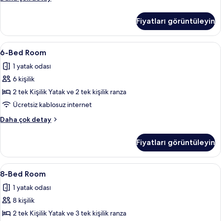
tüm
in
fotoğrafları
8-
Fiyatları görüntüleyin
Bed
görün
Mixed
Dormitory
6-
Odada kasa, masa, ücretsiz kablosuz İn
4
hakkında
6-Bed Room
Bed
daha
1 yatak odası
fazla
Room
detay
6 kişilik
için
tüm
2 tek Kişilik Yatak ve 2 tek kişilik ranza
fotoğrafları
Ücretsiz kablosuz internet
görün
6-
Daha çok detay
Bed
Room
Fiyatları görüntüleyin
hakkında
daha
fazla
8-
Odada kasa, masa, ücretsiz kablosuz İn
4
detay
8-Bed Room
Bed
1 yatak odası
Room
8 kişilik
için
tüm
2 tek Kişilik Yatak ve 3 tek kişilik ranza