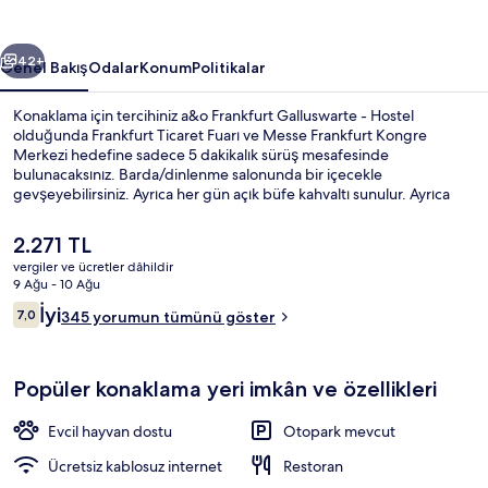
fotoğraf
galerisi
ceki
Sonraki
42+
Genel Bakış
Odalar
Konum
Politikalar
Konaklama için tercihiniz a&o Frankfurt Galluswarte - Hostel
olduğunda Frankfurt Ticaret Fuarı ve Messe Frankfurt Kongre
Merkezi hedefine sadece 5 dakikalık sürüş mesafesinde
bulunacaksınız. Barda/dinlenme salonunda bir içecekle
gevşeyebilirsiniz. Ayrıca her gün açık büfe kahvaltı sunulur. Ayrıca
MyZeil ve Frankfurt Noel Pazarı kısa bir sürüş mesafesindedir.
Misafirler arasında konaklama yerinin genel durumu seviliyor. Toplu
Şu
2.271 TL
taşıma yakındadır, Galluswarte Tramvay Durağı ve Galluswarte S-
anki
vergiler ve ücretler dâhildir
Bahn İstasyonu yürüme mesafesinde bulunur.
fiyat
9 Ağu - 10 Ağu
Bar (konaklama yerinde)
2.271 TL
Yorumlar
İyi
7,0
345 yorumun tümünü göster
7,0/10
Popüler konaklama yeri imkân ve özellikleri
Evcil hayvan dostu
Otopark mevcut
Ücretsiz kablosuz internet
Restoran