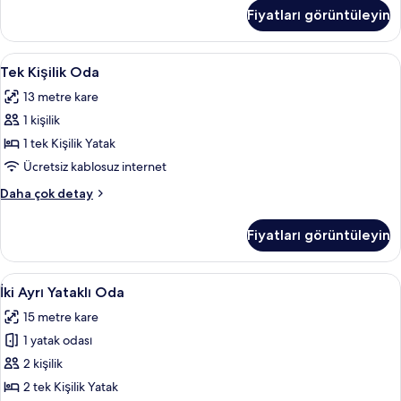
hakkında
Fiyatları görüntüleyin
daha
fazla
detay
Tek
Odada kasa, masa, ücretsiz kablosuz İn
5
Tek Kişilik Oda
Kişilik
13 metre kare
Oda
1 kişilik
için
tüm
1 tek Kişilik Yatak
fotoğrafları
Ücretsiz kablosuz internet
görün
Tek
Daha çok detay
Kişilik
Oda
Fiyatları görüntüleyin
hakkında
daha
fazla
İki
Odada kasa, masa, ücretsiz kablosuz İn
4
detay
İki Ayrı Yataklı Oda
Ayrı
15 metre kare
Yataklı
1 yatak odası
Oda
için
2 kişilik
tüm
2 tek Kişilik Yatak