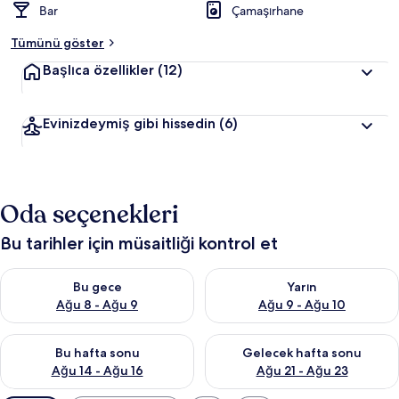
Bar
Çamaşırhane
Tümünü göster
Başlıca özellikler
(12)
Evinizdeymiş gibi hissedin
(6)
Oda seçenekleri
Bu tarihler için müsaitliği kontrol et
Bu gece için müsaitliği kontrol et Ağu 8 - Ağu 9
Yarın için müsaitliği kontrol e
Bu gece
Yarın
Ağu 8 - Ağu 9
Ağu 9 - Ağu 10
Bu hafta sonu için müsaitliği kontrol et Ağu 14 - Ağu 16
Önümüzdeki hafta sonu için mü
Bu hafta sonu
Gelecek hafta sonu
Ağu 14 - Ağu 16
Ağu 21 - Ağu 23