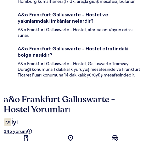
Homburg kumarhanesi (17 dk. araçla gidiş mesafesi) bulunur.
A&o Frankfurt Galluswarte - Hostel ve
yakınlarındaki imkânlar nelerdir?
A&o Frankfurt Galluswarte - Hostel, atari salonu/oyun odası
sunar.
A&o Frankfurt Galluswarte - Hostel etrafındaki
bölge nasıldır?
A&o Frankfurt Galluswarte - Hostel, Galluswarte Tramvay
Durağı konumuna 1 dakikalık yürüyüş mesafesinde ve Frankfurt
Ticaret Fuarı konumuna 14 dakikalık yürüyüş mesafesindedir.
a&o Frankfurt Galluswarte -
Yorumlar
Hostel Yorumları
İyi
7,0
345 yorum