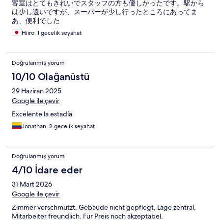
客室はとてもきれいでスタッフの方も優しかったです。駅から
は少し遠いですが、スーパーが少し行ったところにあってま
あ、便利でした
Hiiro, 1 gecelik seyahat
Doğrulanmış yorum
10/10 Olağanüstü
29 Haziran 2025
Google ile çevir
Excelente la estadía
Jonathan, 2 gecelik seyahat
Doğrulanmış yorum
4/10 İdare eder
31 Mart 2026
Google ile çevir
Zimmer verschmutzt, Gebäude nicht gepflegt, Lage zentral,
Mitarbeiter freundlich. Für Preis noch akzeptabel.