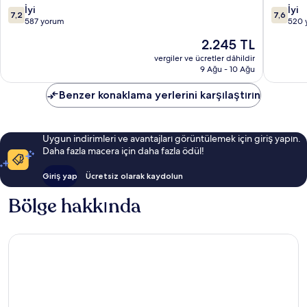
10
10
İyi
İyi
7,2
7,6
üzerinden
üzerind
587 yorum
520 
7.2,
7.6,
Güncel
2.245 TL
İyi,
İyi,
fiyat:
587
520
vergiler ve ücretler dâhildir
2.245 TL
9 Ağu - 10 Ağu
yorum
yorum
Benzer konaklama yerlerini karşılaştırın
Uygun indirimleri ve avantajları görüntülemek için giriş yapın.
Daha fazla macera için daha fazla ödül!
Giriş yap
Ücretsiz olarak kaydolun
Bölge hakkında