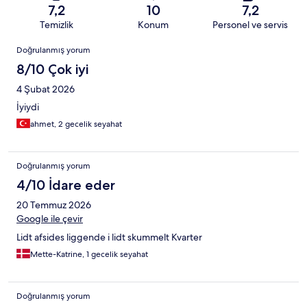
7,2
10
7,2
Temizlik
Konum
Personel ve servis
Yorumlar
Doğrulanmış yorum
8/10 Çok iyi
4 Şubat 2026
İyiydi
ahmet, 2 gecelik seyahat
Doğrulanmış yorum
4/10 İdare eder
20 Temmuz 2026
Google ile çevir
Lidt afsides liggende i lidt skummelt Kvarter
Mette-Katrine, 1 gecelik seyahat
Doğrulanmış yorum