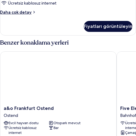
fotoğrafları
Ücretsiz kablosuz internet
görün
8-
Daha çok detay
Bed
Room
Fiyatları görüntüleyin
hakkında
daha
fazla
Benzer konaklama yerleri
detay
a&o Frankfurt Ostend
Five Ele
a&o
Five
a&o Frankfurt Ostend
Five E
Frankfurt
Element
Ostend
Bahnhof
Ostend
Hostel
Evcil hayvan dostu
Otopark mevcut
Ücrets
Ostend
Bahnhofs
Ücretsiz kablosuz
Bar
intern
internet
Çamaş