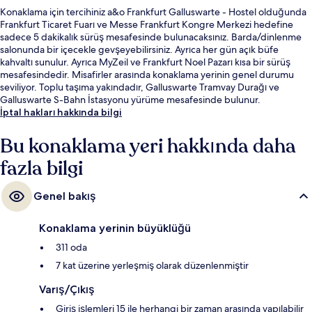
Konaklama için tercihiniz a&o Frankfurt Galluswarte - Hostel olduğunda
Frankfurt Ticaret Fuarı ve Messe Frankfurt Kongre Merkezi hedefine
sadece 5 dakikalık sürüş mesafesinde bulunacaksınız. Barda/dinlenme
salonunda bir içecekle gevşeyebilirsiniz. Ayrıca her gün açık büfe
kahvaltı sunulur. Ayrıca MyZeil ve Frankfurt Noel Pazarı kısa bir sürüş
mesafesindedir. Misafirler arasında konaklama yerinin genel durumu
seviliyor. Toplu taşıma yakındadır, Galluswarte Tramvay Durağı ve
Galluswarte S-Bahn İstasyonu yürüme mesafesinde bulunur.
İptal hakları hakkında bilgi
Bu konaklama yeri hakkında daha
fazla bilgi
Genel bakış
Konaklama yerinin büyüklüğü
311 oda
7 kat üzerine yerleşmiş olarak düzenlenmiştir
Varış/Çıkış
Giriş işlemleri 15 ile herhangi bir zaman arasında yapılabilir