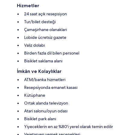
Hizmetler
24 saat açık resepsiyon
Tur/bilet desteği
Çamaşırhane olanakları
Lobide ücretsiz gazete
Valiz dolabı
Birden fazla dil bilen personel
Bisiklet saklama alanı
İmkân ve Kolaylıklar
ATM/banka hizmetleri
Resepsiyonda emanet kasası
Kütüphane
Ortak alanda televizyon
Atari salonu/oyun odası
Bisiklet park alanı
Yiyeceklerin en az %80'i yerel olarak temin edilir
Vejetaryen yemek seçenekleri