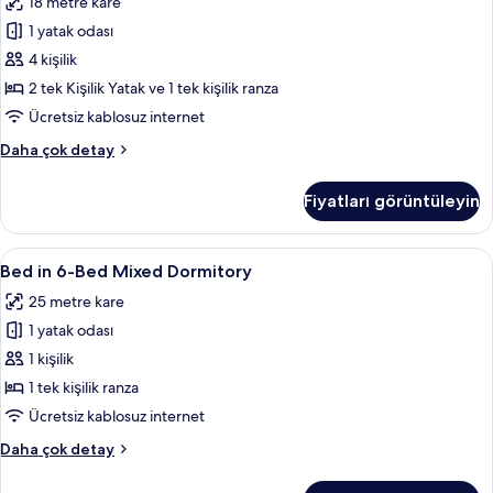
18 metre kare
(2
1 yatak odası
Adults+2
Children)
4 kişilik
için
2 tek Kişilik Yatak ve 1 tek kişilik ranza
tüm
Ücretsiz kablosuz internet
fotoğrafları
Family
Daha çok detay
görün
Room
(2
Fiyatları görüntüleyin
Adults+2
Children)
hakkında
Bed
Odada kasa, masa, ücretsiz kablosuz İn
5
daha
Bed in 6-Bed Mixed Dormitory
in
fazla
25 metre kare
detay
6-
1 yatak odası
Bed
Mixed
1 kişilik
Dormitory
1 tek kişilik ranza
için
Ücretsiz kablosuz internet
tüm
Bed
Daha çok detay
fotoğrafları
in
görün
6-