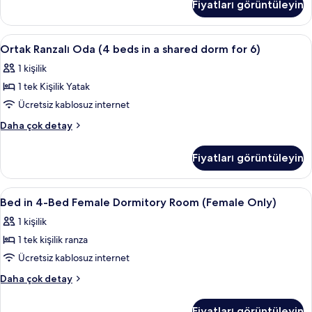
Fiyatları görüntüleyin
Bed
Mixed
Dormitory
Ortak
Ortak Ranzalı Oda (4 beds in a shared 
4
hakkında
Ortak Ranzalı Oda (4 beds in a shared dorm for 6)
Ranzalı
daha
1 kişilik
fazla
Oda
detay
1 tek Kişilik Yatak
(4
beds
Ücretsiz kablosuz internet
in
Ortak
Daha çok detay
a
Ranzalı
Oda
shared
Fiyatları görüntüleyin
(4
dorm
beds
for
in
Bed
Odada kasa, masa, ücretsiz kablosuz İn
6
6)
a
Bed in 4-Bed Female Dormitory Room (Female Only)
in
shared
için
1 kişilik
dorm
4-
tüm
for
1 tek kişilik ranza
Bed
fotoğrafları
6)
Female
Ücretsiz kablosuz internet
hakkında
görün
Dormitory
daha
Bed
Daha çok detay
fazla
Room
in
detay
4-
(Female
Fiyatları görüntüleyin