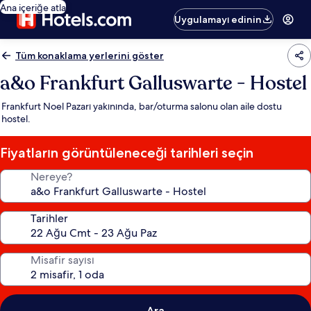
Ana içeriğe atla
Uygulamayı edinin
Tüm konaklama yerlerini göster
a&o Frankfurt Galluswarte - Hostel
Frankfurt Noel Pazarı yakınında, bar/oturma salonu olan aile dostu
hostel.
Fiyatların görüntüleneceği tarihleri seçin
Nereye?
Tarihler
Misafir sayısı
Ara