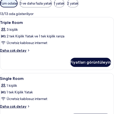
Odalar
Tüm odalar
3 ve daha fazla yatak
1 yatak
2 yatak
için
mevcut
13/13 oda gösteriliyor
filtreler
Triple
Odada kasa, masa, ücretsiz kablosuz İn
4
Triple Room
Room
3 kişilik
için
2 tek Kişilik Yatak ve 1 tek kişilik ranza
tüm
fotoğrafları
Ücretsiz kablosuz internet
görün
Triple
Daha çok detay
Room
hakkında
Fiyatları görüntüleyin
daha
fazla
detay
Single
Odada kasa, masa, ücretsiz kablosuz İn
4
Single Room
Room
1 kişilik
için
1 tek Kişilik Yatak
tüm
fotoğrafları
Ücretsiz kablosuz internet
görün
Single
Daha çok detay
Room