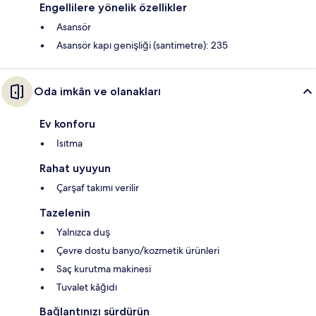
Engellilere yönelik özellikler
Asansör
Asansör kapı genişliği (santimetre): 235
Oda imkân ve olanakları
Ev konforu
Isıtma
Rahat uyuyun
Çarşaf takımı verilir
Tazelenin
Yalnızca duş
Çevre dostu banyo/kozmetik ürünleri
Saç kurutma makinesi
Tuvalet kâğıdı
Bağlantınızı sürdürün