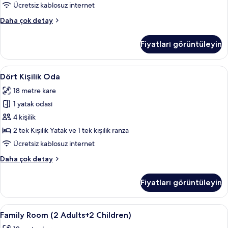
fotoğrafları
Ücretsiz kablosuz internet
görün
İki
Daha çok detay
Ayrı
Yataklı
Fiyatları görüntüleyin
Oda
hakkında
daha
Dört
Odada kasa, masa, ücretsiz kablosuz İn
4
fazla
Dört Kişilik Oda
Kişilik
detay
18 metre kare
Oda
1 yatak odası
için
tüm
4 kişilik
fotoğrafları
2 tek Kişilik Yatak ve 1 tek kişilik ranza
görün
Ücretsiz kablosuz internet
Dört
Daha çok detay
Kişilik
Oda
Fiyatları görüntüleyin
hakkında
daha
fazla
Family
Odada kasa, masa, ücretsiz kablosuz İn
4
detay
Family Room (2 Adults+2 Children)
Room