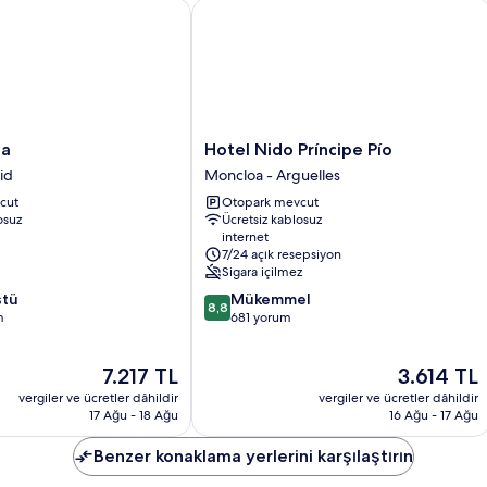
detay
Hotel Nido Príncipe Pío
Hotel
pa
Hotel Nido Príncipe Pío
Nido
id
Moncloa - Arguelles
Príncipe
cut
Otopark mevcut
Pío
osuz
Ücretsiz kablosuz
Moncloa
internet
-
7/24 açık resepsiyon
Arguelles
Sigara içilmez
10
stü
Mükemmel
8,8
üzerinden
m
681 yorum
8.8,
Mükemmel,
Güncel
Güncel
7.217 TL
3.614 TL
681
fiyat:
fiyat:
yorum
vergiler ve ücretler dâhildir
vergiler ve ücretler dâhildir
7.217 TL
3.614 TL
17 Ağu - 18 Ağu
16 Ağu - 17 Ağu
Benzer konaklama yerlerini karşılaştırın