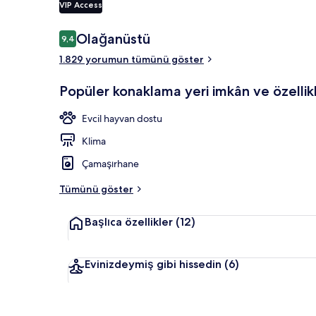
VIP Access
Yorumlar
Olağanüstü
9,4
9,4/10
Dijital TV ka
1.829 yorumun tümünü göster
Popüler konaklama yeri imkân ve özellikl
Evcil hayvan dostu
Klima
Çamaşırhane
Tümünü göster
Başlıca özellikler
(12)
Evinizdeymiş gibi hissedin
(6)