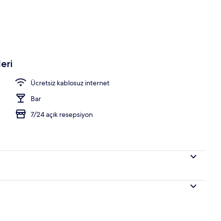
nalları bulunan 30 inç LED televizyon, televizyon
eri
Ücretsiz kablosuz internet
Bar
7/24 açık resepsiyon