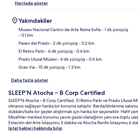
Haritada göster
Yakındakiler
Museo Nacional Centro de Arte Reina Sofía
- 1 dk yürüyüş
- 0.1 km
Paseo del Prado
- 2 dk yürüyüş
- 0.2 km
Hari
El Retiro Parkı
- 6 dk yürüyüş
- 0.6 km
Prado Ulusal Müzesi
- 6 dk yürüyüş
- 0.6 km
Gran Via
- 15 dk yürüyüş
- 1.3 km
Daha fazla göster
SLEEP’N Atocha – B Corp Certified
SLEEP’N Atocha – B Corp Certified, El Retiro Parkı ve Prado Ulusal
olmanızı sağlayan harika bir konuma sahiptir. Barda/dinlenme salonund
dükkânı/kafe bir şeyler atıştırmak için harika bir seçenektir. Hafif ye
Misafirler merkezi konumu çevre gezisi olanağının yanı sıra toplu ula
Estación del Arte İstasyonu 3 dakika ve Atocha Renfe İstasyonu 6 d
İptal hakları hakkında bilgi