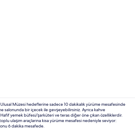
Tek Büyük Ya
do Ulusal Müzesi hedeflerine sadece 10 dakikalık yürüme mesafesinde
e salonunda bir içecek ile gevşeyebilirsiniz. Ayrıca kahve
. Hafif yemek büfesi/şarküteri ve teras diğer öne çıkan özelliklerdir.
Teras/veran
 toplu ulaşım araçlarına kısa yürüme mesafesi nedeniyle seviyor:
syonu 6 dakika mesafede.