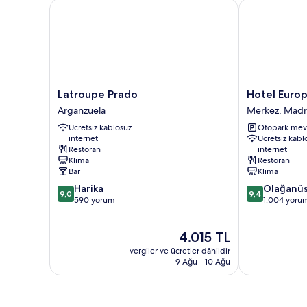
Latroupe Prado
Hotel Europa
Latroupe
Hotel
Latroupe Prado
Hotel Euro
Prado
Europa
Arganzuela
Merkez, Madr
Arganzuela
Merkez,
Ücretsiz kablosuz
Otopark mev
Madrid
internet
Ücretsiz kabl
Restoran
internet
Klima
Restoran
Bar
Klima
10
10
Harika
Olağanü
9,0
9,4
üzerinden
üzerinden
590 yorum
1.004 yoru
9.0,
9.4,
Harika,
Olağanüstü,
Güncel
4.015 TL
590
1.004
fiyat:
yorum
yorum
vergiler ve ücretler dâhildir
4.015 TL
9 Ağu - 10 Ağu