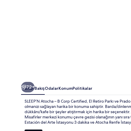
için
fotoğraf
galerisi
72+
Genel Bakış
Odalar
Konum
Politikalar
SLEEP’N Atocha – B Corp Certified, El Retiro Parkı ve Pra
olmanızı sağlayan harika bir konuma sahiptir. Barda/dinlenm
dükkânı/kafe bir şeyler atıştırmak için harika bir seçenektir
Misafirler merkezi konumu çevre gezisi olanağının yanı sıra
Estación del Arte İstasyonu 3 dakika ve Atocha Renfe İsta