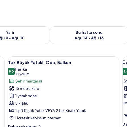
aitliği kontrol et Ağu 9 - Ağu 10
Bu hafta sonu için müsaitliği kontrol e
Yarın
Bu hafta sonu
ğu 9 - Ağu 10
Ağu 14 - Ağu 16
 yorgan, odada kasa, güneşlik/perde, ses yalıtımı
Tek
Tek Büyük Yataklı Oda, Balkon | Kuştü
Ü
9
Tek Büyük Yataklı Oda, Balkon
Üç
Büyük
Ki
Harika
Yataklı
9,0
O
9,
9,0 / 10
(38
38 yorum
Oda,
iç
yorum)
Şehir manzaralı
Balkon
t
15 metre kare
için
f
1 yatak odası
tüm
g
3 kişilik
fotoğrafları
1 çift Kişilik Yatak VEYA 2 tek Kişilik Yatak
görün
Ücretsiz kablosuz internet
Üç
Da
Tek
Daha çok detay