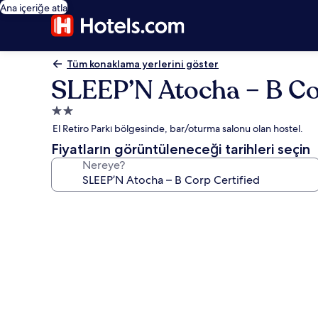
Ana içeriğe atla
Tüm konaklama yerlerini göster
SLEEP’N Atocha – B Co
2.0
yıldızlı
El Retiro Parkı bölgesinde, bar/oturma salonu olan hostel.
konaklama
Fiyatların görüntüleneceği tarihleri seçin
yeri
Nereye?
SLEEP’N
Atocha
–
B
Corp
Certified