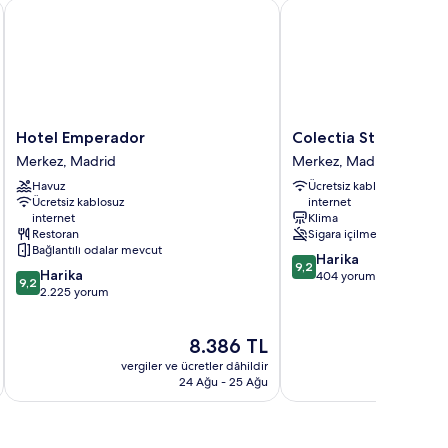
Hotel Emperador
Colectia Stays Gran Vía
Hotel
Colectia
Hotel Emperador
Colectia Stays Gran 
Emperador
Stays
Merkez, Madrid
Merkez, Madrid
Merkez,
Gran
Havuz
Ücretsiz kablosuz
Madrid
Vía
Ücretsiz kablosuz
internet
Merkez,
internet
Klima
Madrid
Restoran
Sigara içilmez
Bağlantılı odalar mevcut
10
Harika
9,2
10
Harika
üzerinden
404 yorum
9,2
üzerinden
2.225 yorum
9.2,
9.2,
Harika,
Harika,
404
Güncel
8.386 TL
2.225
yorum
fiyat:
yorum
vergiler ve ücretler dâhildir
vergiler v
8.386 TL
24 Ağu - 25 Ağu