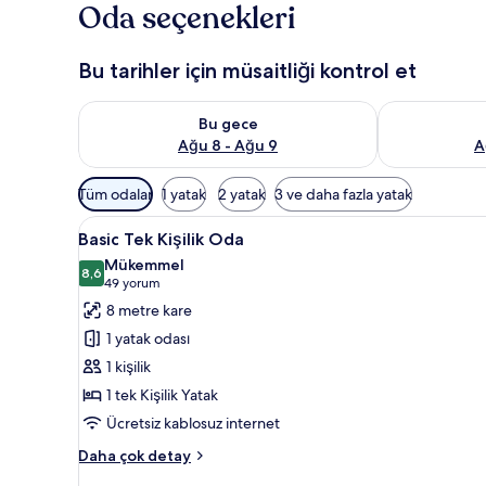
Oda seçenekleri
Bu tarihler için müsaitliği kontrol et
Bu gece için müsaitliği kontrol et Ağu 8 - Ağu 9
Yarın için müs
Bu gece
Ağu 8 - Ağu 9
A
Odalar
Tüm odalar
1 yatak
2 yatak
3 ve daha fazla yatak
için
Basic
Basic Tek Kişilik Oda | Kuştüyü
mevcut
5
Basic Tek Kişilik Oda
Tek
filtreler
Mükemmel
Kişilik
8,6
8,6 / 10
(49
49 yorum
Oda
yorum)
8 metre kare
için
1 yatak odası
tüm
1 kişilik
fotoğrafları
1 tek Kişilik Yatak
görün
Ücretsiz kablosuz internet
Basic
Daha çok detay
Tek