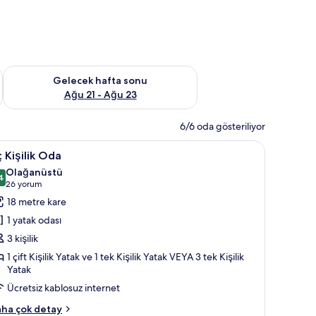
t Ağu 14 - Ağu 16
Önümüzdeki hafta sonu için müsaitliği kontrol et Ağu 21 - Ağ
Gelecek hafta sonu
Ağu 21 - Ağu 23
6/6 oda gösteriliyor
yü yorgan, odada kasa, güneşlik/perde, ses yalıtımı
ç
Kuştüyü yorgan, odada kasa, güneşlik/perde, 
6
 Kişilik Oda
şilik
Olağanüstü
da
4
9,4 / 10
(26
26 yorum
in
yorum)
18 metre kare
üm
1 yatak odası
otoğrafları
3 kişilik
örün
1 çift Kişilik Yatak ve 1 tek Kişilik Yatak VEYA 3 tek Kişilik
Yatak
Ücretsiz kablosuz internet
ha çok detay