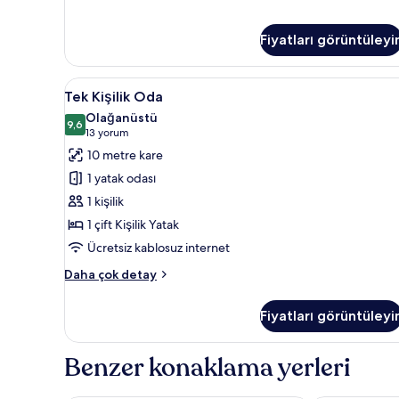
Kişilik
Oda
hakkında
Fiyatları görüntüleyi
daha
fazla
Tek
Kuştüyü yorgan, odada kasa, gü
detay
6
Tek Kişilik Oda
Kişilik
Olağanüstü
Oda
9,6
9,6 / 10
(13
13 yorum
için
yorum)
10 metre kare
tüm
1 yatak odası
fotoğrafları
1 kişilik
görün
1 çift Kişilik Yatak
Ücretsiz kablosuz internet
Tek
Daha çok detay
Kişilik
Oda
Fiyatları görüntüleyi
hakkında
daha
fazla
Benzer konaklama yerleri
detay