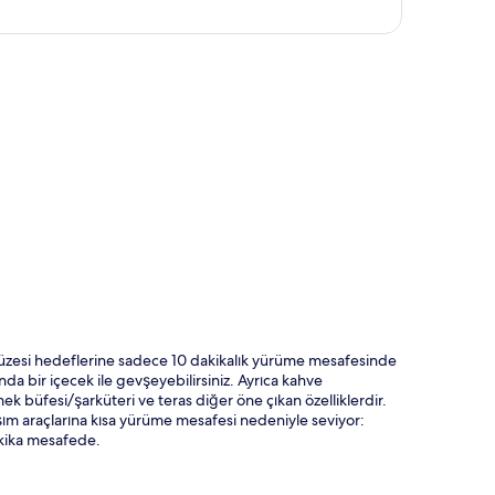
ta
 Müzesi hedeflerine sadece 10 dakikalık yürüme mesafesinde
a bir içecek ile gevşeyebilirsiniz. Ayrıca kahve
mek büfesi/şarküteri ve teras diğer öne çıkan özelliklerdir.
şım araçlarına kısa yürüme mesafesi nedeniyle seviyor:
akika mesafede.