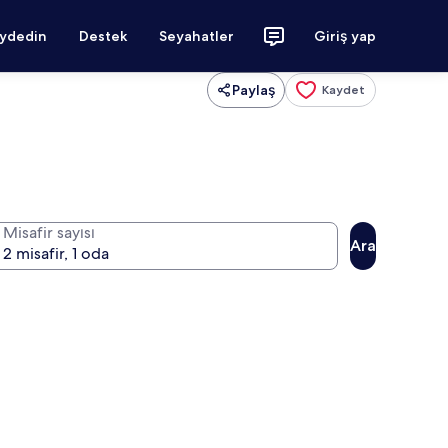
aydedin
Destek
Seyahatler
Giriş yap
Paylaş
Kaydet
Misafir sayısı
Ara