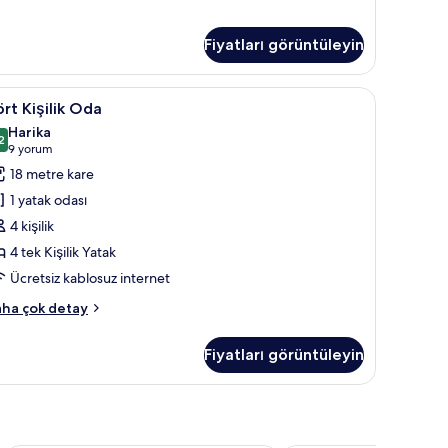
şilik
da
kkında
Fiyatları görüntüleyin
ha
zla
yorgan, odada kasa, güneşlik/perde, ses yalıtımı
ört
Kuştüyü yorgan, odada kasa, güneşlik/perde, 
tay
6
rt Kişilik Oda
şilik
Harika
da
2
,2 / 10
(9
9 yorum
in
yorum)
18 metre kare
üm
1 yatak odası
otoğrafları
4 kişilik
örün
4 tek Kişilik Yatak
Ücretsiz kablosuz internet
rt
ha çok detay
şilik
da
Fiyatları görüntüleyin
kkında
ha
zla
tay