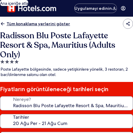
Ana içeriğe atla
Uygulamayı edinin
Tüm konaklama yerlerini göster
Radisson Blu Poste Lafayette
Resort & Spa, Mauritius (Adults
Only)
4.0
yıldızlı
Poste Lafayette bölgesinde, sadece yetişkinlere yönelik, 3 restoran, 2
konaklama
bar/dinlenme salonu olan otel.
yeri
Fiyatların görüntüleneceği tarihleri seçin
Nereye?
Tarihler