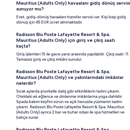
Mauritius (Adults Only) havaalanı gidiş dönüş servisi
sunuyor mu?
Evet, gidiş-dönüş havaalanı transfer servisi var. Kişi başı gidiş
dönüş için 45 EUR ücret alınmaktadır.
Radisson Blu Poste Lafayette Resort & Spa,
Mauritius (Adults Only) için giriş ve çıkış saati
kaçta?
Giriş işlemleri 15 ile gece yarısı arasında yapılabilir. Çıkış saati: 11.
Temassız giriş ve çıkış imkânı sunulur.
Radisson Blu Poste Lafayette Resort & Spa,
Mauritius (Adults Only) ve yakınlarındaki imkânlar
nelerdir?
Sıcak aylarda şnorkelle dalış gibi etkinliklerin tadını çıkarın.
Oteldeki ek eğlence ve dinlenme imkânlarına yoga dahildir.
Spada bakım keyfini sürün ve açık havuzda yüzmenin tadını
çıkarın. Radisson Blu Poste Lafayette Resort & Spa, Mauritius
(Adults Only) ayrıca 2 bar ve buhar odası ile spa hizmetleri ve
bahçe sunar.
Radisson Blu Poste Lafayette Resort & Spa,