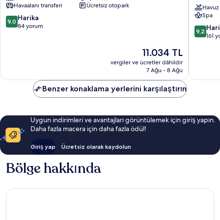
Havaalanı transferi
Ücretsiz otopark
Only
-
Havuz
Spa
Calodyne
All
10
Harika
9,0
Inclusiv
üzerinden
84 yorum
10
Har
9,2
-
9.0,
üzerind
161 
Adults
Harika,
9.2,
Güncel
11.034 TL
Only
84
Harika,
fiyat:
Le
yorum
161
vergiler ve ücretler dâhildir
11.034 TL
Morne
7 Ağu - 8 Ağu
yorum
Benzer konaklama yerlerini karşılaştırın
Uygun indirimleri ve avantajları görüntülemek için giriş yapın.
Daha fazla macera için daha fazla ödül!
Giriş yap
Ücretsiz olarak kaydolun
Bölge hakkında