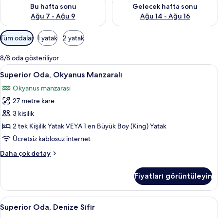
Bu hafta sonu için müsaitliği kontrol et Ağu 7 - Ağu 9
Önümüzdeki hafta sonu için müs
Bu hafta sonu
Gelecek hafta sonu
Ağu 7 - Ağu 9
Ağu 14 - Ağu 16
Odalar
Tüm odalar
1 yatak
2 yatak
için
mevcut
8/8 oda gösteriliyor
filtreler
Superior
Superior Oda, Okyanus Manzaralı | Mini
11
Superior Oda, Okyanus Manzaralı
Oda,
Okyanus manzarası
Okyanus
27 metre kare
Manzaralı
için
3 kişilik
tüm
2 tek Kişilik Yatak VEYA 1 en Büyük Boy (King) Yatak
fotoğrafları
Ücretsiz kablosuz internet
görün
Superior
Daha çok detay
Oda,
Okyanus
Fiyatları görüntüleyin
Manzaralı
hakkında
daha
Superior
Minibar, odada kasa, masa, dizüstü bilg
9
fazla
Superior Oda, Denize Sıfır
Oda,
detay