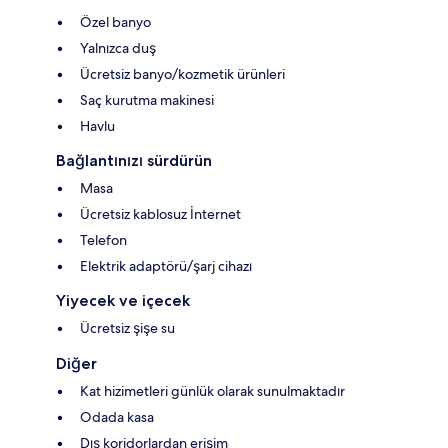
Özel banyo
Yalnızca duş
Ücretsiz banyo/kozmetik ürünleri
Saç kurutma makinesi
Havlu
Bağlantınızı sürdürün
Masa
Ücretsiz kablosuz İnternet
Telefon
Elektrik adaptörü/şarj cihazı
Yiyecek ve içecek
Ücretsiz şişe su
Diğer
Kat hizimetleri günlük olarak sunulmaktadır
Odada kasa
Dış koridorlardan erişim