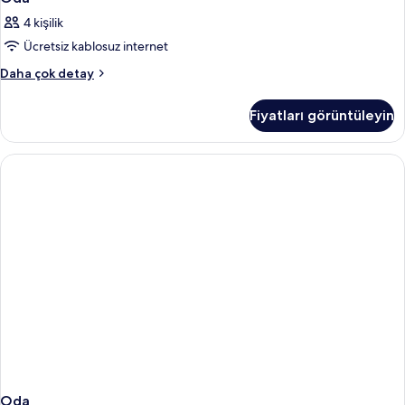
4 kişilik
Ücretsiz kablosuz internet
Oda
Daha çok detay
hakkında
daha
Fiyatları görüntüleyin
fazla
detay
Oda