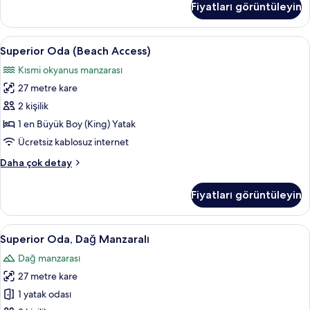
Fiyatları görüntüleyin
Manzaralı
hakkında
daha
Superior
Minibar, odada kasa, masa, dizüstü bilg
6
fazla
Superior Oda (Beach Access)
Oda
detay
Kısmi okyanus manzarası
(Beach
27 metre kare
Access)
için
2 kişilik
tüm
1 en Büyük Boy (King) Yatak
fotoğrafları
Ücretsiz kablosuz internet
görün
Superior
Daha çok detay
Oda
(Beach
Fiyatları görüntüleyin
Access)
hakkında
daha
Superior
Superior Oda, Dağ Manzaralı | Minibar,
6
fazla
Superior Oda, Dağ Manzaralı
Oda,
detay
Dağ manzarası
Dağ
27 metre kare
Manzaralı
için
1 yatak odası