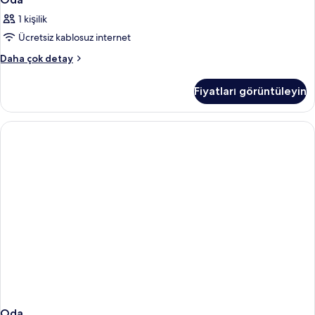
1 kişilik
Ücretsiz kablosuz internet
Oda
Daha çok detay
hakkında
daha
Fiyatları görüntüleyin
fazla
detay
Oda