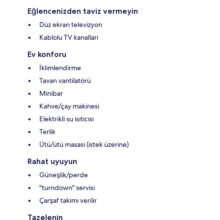
Eğlencenizden taviz vermeyin
Düz ekran televizyon
Kablolu TV kanalları
Ev konforu
İklimlendirme
Tavan vantilatörü
Minibar
Kahve/çay makinesi
Elektrikli su ısıtıcısı
Terlik
Ütü/ütü masası (istek üzerine)
Rahat uyuyun
Güneşlik/perde
"turndown" servisi
Çarşaf takımı verilir
Tazelenin