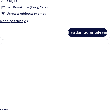
tüm
3 kişilik
fotoğrafları
1 en Büyük Boy (King) Yatak
görün
Ücretsiz kablosuz internet
Superior
Daha çok detay
Oda,
Dağ
Fiyatları görüntüleyin
Manzaralı
hakkında
daha
fazla
detay
Oda