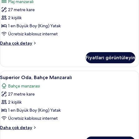
Plaj manzaralı
Denize
27 metre kare
Sıfır
için
2 kişilik
tüm
1 en Büyük Boy (King) Yatak
fotoğrafları
Ücretsiz kablosuz internet
görün
Superior
Daha çok detay
Oda,
Denize
Fiyatları görüntüleyin
Sıfır
hakkında
daha
Superior
Superior Oda, Bahçe Manzaralı | Miniba
6
fazla
Superior Oda, Bahçe Manzaralı
Oda,
detay
Bahçe manzarası
Bahçe
27 metre kare
Manzaralı
için
2 kişilik
tüm
1 en Büyük Boy (King) Yatak
fotoğrafları
Ücretsiz kablosuz internet
görün
Superior
Daha çok detay
Oda,
Bahçe