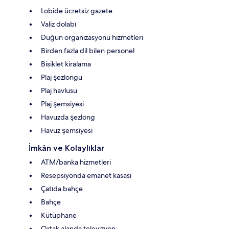
Lobide ücretsiz gazete
Valiz dolabı
Düğün organizasyonu hizmetleri
Birden fazla dil bilen personel
Bisiklet kiralama
Plaj şezlongu
Plaj havlusu
Plaj şemsiyesi
Havuzda şezlong
Havuz şemsiyesi
İmkân ve Kolaylıklar
ATM/banka hizmetleri
Resepsiyonda emanet kasası
Çatıda bahçe
Bahçe
Kütüphane
Ortak alanda televizyon