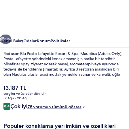
Resort
&
Spa,
Mauritius
ceki
Sonraki
(Adults
59+
Genel Bakış
Odalar
Konum
Politikalar
Only)
Radisson Blu Poste Lafayette Resort & Spa, Mauritius (Adults Only),
için
Poste Lafayette şehrindeki konaklamanız için harika bir tercihtir.
Misafirler spayı ziyaret ederek masaj, aromaterapi veya Ayurveda
fotoğraf
tedavisi ile kendilerini şımartabilir. Ayrıca 3 restoran arasından biri
galerisi
olan Nautilus uluslar arası mutfak yemekleri sunar ve kahvaltı, öğle
yemeği ve akşam yemeği için açıktır. 2 bar/dinlenme salonu, açık
havuz ve spor salonu diğer öne çıkan özellikler arasındadır.
Şu
13.187 TL
anki
vergiler ve ücretler dâhildir
fiyat
19 Ağu - 20 Ağu
Diğer
13.187 TL
Yorumlar
Çok iyi
8,4
75 yorumun tümünü göster
8,4/10
Popüler konaklama yeri imkân ve özellikleri