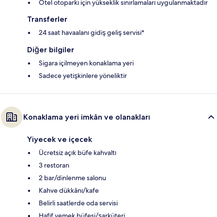
Otel otoparkı için yükseklik sınırlamaları uygulanmaktadır
Transferler
24 saat havaalanı gidiş geliş servisi*
Diğer bilgiler
Sigara içilmeyen konaklama yeri
Sadece yetişkinlere yöneliktir
Konaklama yeri imkân ve olanakları
Yiyecek ve içecek
Ücretsiz açık büfe kahvaltı
3 restoran
2 bar/dinlenme salonu
Kahve dükkânı/kafe
Belirli saatlerde oda servisi
Hafif yemek büfesi/şarküteri