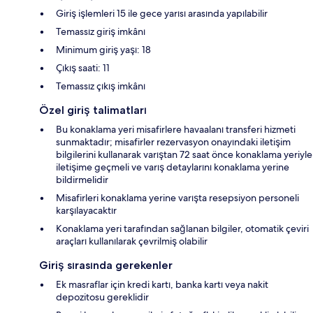
Giriş işlemleri 15 ile gece yarısı arasında yapılabilir
Temassız giriş imkânı
Minimum giriş yaşı: 18
Çıkış saati: 11
Temassız çıkış imkânı
Özel giriş talimatları
Bu konaklama yeri misafirlere havaalanı transferi hizmeti
sunmaktadır; misafirler rezervasyon onayındaki iletişim
bilgilerini kullanarak varıştan 72 saat önce konaklama yeriyle
iletişime geçmeli ve varış detaylarını konaklama yerine
bildirmelidir
Misafirleri konaklama yerine varışta resepsiyon personeli
karşılayacaktır
Konaklama yeri tarafından sağlanan bilgiler, otomatik çeviri
araçları kullanılarak çevrilmiş olabilir
Giriş sırasında gerekenler
Ek masraflar için kredi kartı, banka kartı veya nakit
depozitosu gereklidir