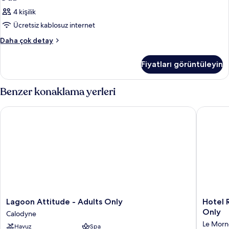
4 kişilik
Ücretsiz kablosuz internet
Oda
Daha çok detay
hakkında
daha
Fiyatları görüntüleyin
fazla
detay
Benzer konaklama yerleri
Lagoon Attitude - Adults Only
Hotel Riu
Lagoon
Hotel
Lagoon Attitude - Adults Only
Hotel R
Attitude
Riu
Only
Calodyne
-
Palace
Le Morn
Havuz
Spa
Adults
Mauritiu