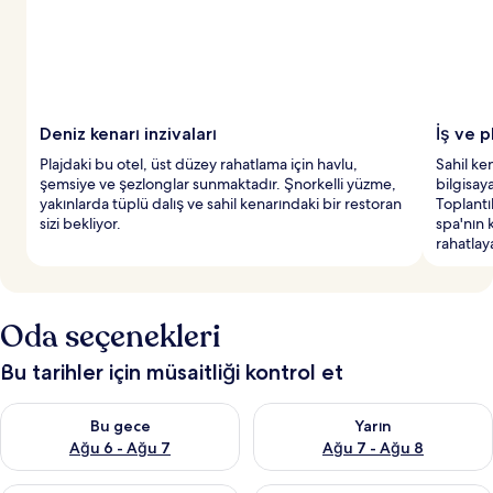
Deniz kenarı inzivaları
İş ve p
Plajdaki bu otel, üst düzey rahatlama için havlu,
Sahil ke
şemsiye ve şezlonglar sunmaktadır. Şnorkelli yüzme,
bilgisaya
yakınlarda tüplü dalış ve sahil kenarındaki bir restoran
Toplantı
sizi bekliyor.
spa'nın 
rahatlaya
Oda seçenekleri
Bu tarihler için müsaitliği kontrol et
Bu gece için müsaitliği kontrol et Ağu 6 - Ağu 7
Yarın için müsaitliği kontrol e
Bu gece
Yarın
Ağu 6 - Ağu 7
Ağu 7 - Ağu 8