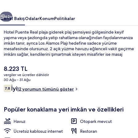
ceki
Sonraki
62+
Genel Bakış
Odalar
Konum
Politikalar
Hotel Puente Real plaja giderek plaj şemsiyesi gölgesinde keyif
yapma veya şezlongda yatıp rahatlama olanağından faydalanmanıza
imkân tanır, ayrıca Los Alamos Plajı hedefine sadece yürüme
mesafesinde olursunuz. 2 açık yüzme havuzu eğlenceli vakit geçirme
imkânı sağlar, kendilerini şımartmak isteyen misafirler ise masaj
olanağı ile keyiflerine bakabilir. Okyanus manzaralı bir mekân olan
Restaurant Buffet uluslar arası mutfak yemekleri sunar ve kahvaltı,
Şu
8.223 TL
öğle yemeği ve akşam yemeği için açıktır. Gece kulübü, ücretsiz
anki
vergiler ve ücretler dâhildir
çocuk kulübü ve havuz kenarı barı diğer öne çıkan özellikler
fiyat
30 Ağu - 31 Ağu
arasındadır.
Kahvaltı, öğle yemeği ve akşam yemeğ
8.223 TL
Yorumlar
İyi
7,8
12 yorumun tümünü göster
7,8/10
Popüler konaklama yeri imkân ve özellikleri
Havuz
Otopark mevcut
Ücretsiz kablosuz internet
Restoran