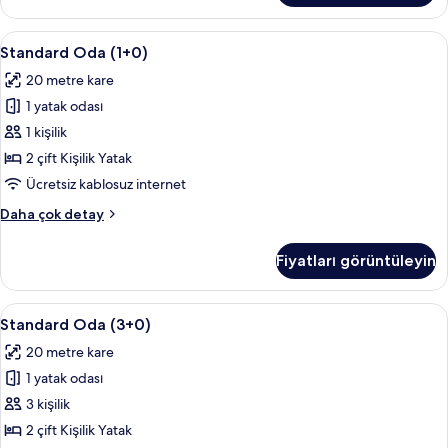
(4+0)
hakkında
Standard
Masa, güneşlik/perde, ücretsiz kablosu
2
daha
Standard Oda (1+0)
Oda
fazla
20 metre kare
detay
(1+0)
1 yatak odası
için
tüm
1 kişilik
fotoğrafları
2 çift Kişilik Yatak
görün
Ücretsiz kablosuz internet
Standard
Daha çok detay
Oda
(1+0)
Fiyatları görüntüleyin
hakkında
daha
fazla
Standard
Masa, güneşlik/perde, ücretsiz kablosu
2
detay
Standard Oda (3+0)
Oda
20 metre kare
(3+0)
1 yatak odası
için
tüm
3 kişilik
fotoğrafları
2 çift Kişilik Yatak