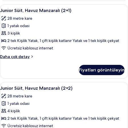
fazla
Junior
Teras/veranda
13
detay
Junior Süit, Havuz Manzaralı (2+1)
Süit,
28 metre kare
Havuz
1 yatak odası
Manzaralı
(2+1)
3 kişilik
için
2 tek Kişilik Yatak, 1 çift kişilik katlanır Yatak ve 1 tek kişilik çekyat
tüm
Ücretsiz kablosuz internet
fotoğrafları
Junior
Daha çok detay
görün
Süit,
Havuz
Fiyatları görüntüleyin
Manzaralı
(2+1)
hakkında
Junior
Teras/veranda
13
daha
Junior Süit, Havuz Manzaralı (2+2)
Süit,
fazla
28 metre kare
detay
Havuz
1 yatak odası
Manzaralı
(2+2)
4 kişilik
için
2 tek Kişilik Yatak, 1 çift kişilik katlanır Yatak ve 1 tek kişilik çekyat
tüm
Ücretsiz kablosuz internet