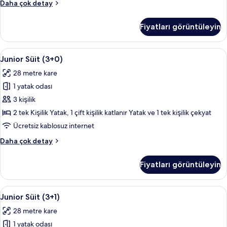
Junior
Daha çok detay
Süit
(2+2)
Fiyatları görüntüleyin
hakkında
daha
fazla
Junior
Plazma televizyon, masa tenisi
14
detay
Junior Süit (3+0)
Süit
28 metre kare
(3+0)
1 yatak odası
için
tüm
3 kişilik
fotoğrafları
2 tek Kişilik Yatak, 1 çift kişilik katlanır Yatak ve 1 tek kişilik çekyat
görün
Ücretsiz kablosuz internet
Junior
Daha çok detay
Süit
(3+0)
Fiyatları görüntüleyin
hakkında
daha
fazla
Junior
Plazma televizyon, masa tenisi
14
detay
Junior Süit (3+1)
Süit
28 metre kare
(3+1)
1 yatak odası
için