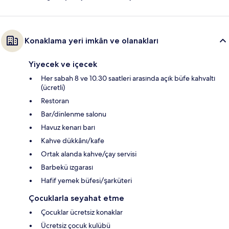
Konaklama yeri imkân ve olanakları
Yiyecek ve içecek
Her sabah 8 ve 10.30 saatleri arasında açık büfe kahvaltı
(ücretli)
Restoran
Bar/dinlenme salonu
Havuz kenarı barı
Kahve dükkânı/kafe
Ortak alanda kahve/çay servisi
Barbekü ızgarası
Hafif yemek büfesi/şarküteri
Çocuklarla seyahat etme
Çocuklar ücretsiz konaklar
Ücretsiz çocuk kulübü