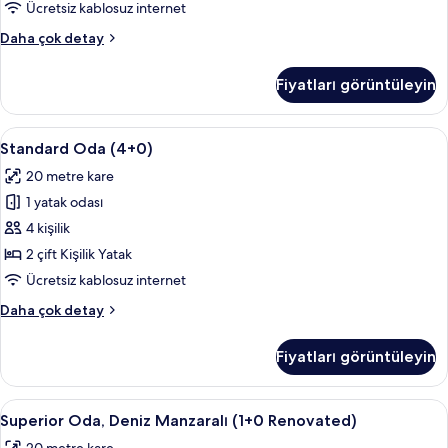
görün
Ücretsiz kablosuz internet
Standard
Daha çok detay
Oda
(3+0)
Fiyatları görüntüleyin
hakkında
daha
fazla
Standard
Masa, güneşlik/perde, ücretsiz kablosu
2
detay
Standard Oda (4+0)
Oda
20 metre kare
(4+0)
1 yatak odası
için
tüm
4 kişilik
fotoğrafları
2 çift Kişilik Yatak
görün
Ücretsiz kablosuz internet
Standard
Daha çok detay
Oda
(4+0)
Fiyatları görüntüleyin
hakkında
daha
fazla
Superior
Masa, güneşlik/perde, ücretsiz kablosu
2
detay
Superior Oda, Deniz Manzaralı (1+0 Renovated)
Oda,