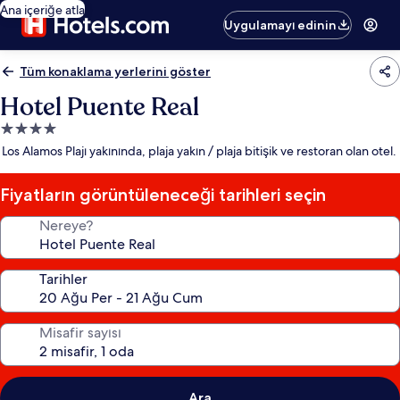
Ana içeriğe atla
Uygulamayı edinin
Tüm konaklama yerlerini göster
Hotel Puente Real
4.0
yıldızlı
Los Alamos Plajı yakınında, plaja yakın / plaja bitişik ve restoran olan otel.
konaklama
yeri
Fiyatların görüntüleneceği tarihleri seçin
Nereye?
Tarihler
Misafir sayısı
Ara