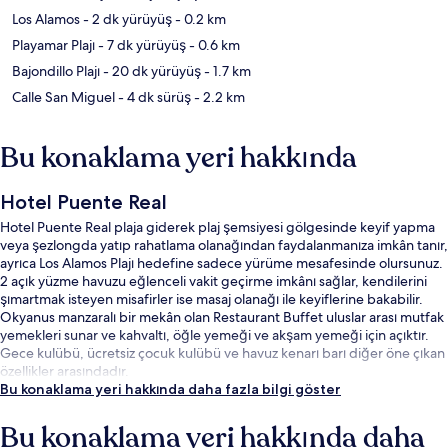
Los Alamos
- 2 dk yürüyüş
- 0.2 km
Playamar Plajı
- 7 dk yürüyüş
- 0.6 km
Bajondillo Plajı
- 20 dk yürüyüş
- 1.7 km
Calle San Miguel
- 4 dk sürüş
- 2.2 km
Bu konaklama yeri hakkında
Hotel Puente Real
Hotel Puente Real plaja giderek plaj şemsiyesi gölgesinde keyif yapma
veya şezlongda yatıp rahatlama olanağından faydalanmanıza imkân tanır,
ayrıca Los Alamos Plajı hedefine sadece yürüme mesafesinde olursunuz.
2 açık yüzme havuzu eğlenceli vakit geçirme imkânı sağlar, kendilerini
şımartmak isteyen misafirler ise masaj olanağı ile keyiflerine bakabilir.
Okyanus manzaralı bir mekân olan Restaurant Buffet uluslar arası mutfak
yemekleri sunar ve kahvaltı, öğle yemeği ve akşam yemeği için açıktır.
Gece kulübü, ücretsiz çocuk kulübü ve havuz kenarı barı diğer öne çıkan
özellikler arasındadır.
Bu konaklama yeri hakkında daha fazla bilgi göster
Bu konaklama yeri hakkında daha