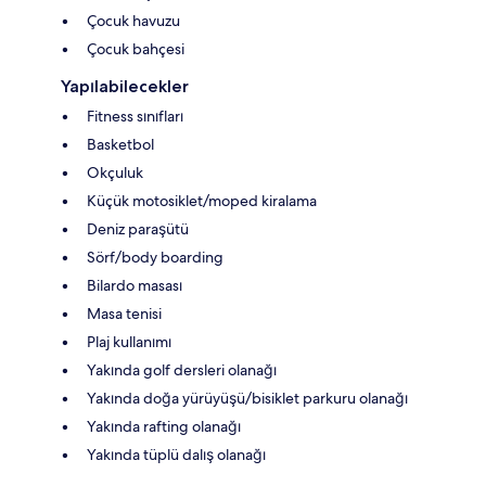
Çocuk havuzu
Çocuk bahçesi
Yapılabilecekler
Fitness sınıfları
Basketbol
Okçuluk
Küçük motosiklet/moped kiralama
Deniz paraşütü
Sörf/body boarding
Bilardo masası
Masa tenisi
Plaj kullanımı
Yakında golf dersleri olanağı
Yakında doğa yürüyüşü/bisiklet parkuru olanağı
Yakında rafting olanağı
Yakında tüplü dalış olanağı