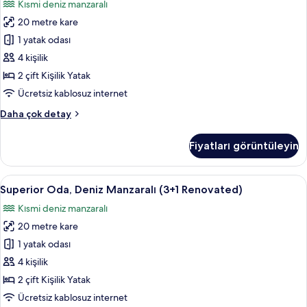
Kısmi deniz manzaralı
fazla
Deniz
detay
20 metre kare
Manzaralı
(2+2
1 yatak odası
Renovated)
4 kişilik
için
2 çift Kişilik Yatak
tüm
Ücretsiz kablosuz internet
fotoğrafları
Superior
Daha çok detay
görün
Oda,
Deniz
Fiyatları görüntüleyin
Manzaralı
(2+2
Renovated)
Superior
Masa, güneşlik/perde, ücretsiz kablosu
2
hakkında
Superior Oda, Deniz Manzaralı (3+1 Renovated)
Oda,
daha
Kısmi deniz manzaralı
fazla
Deniz
detay
20 metre kare
Manzaralı
(3+1
1 yatak odası
Renovated)
4 kişilik
için
2 çift Kişilik Yatak
tüm
Ücretsiz kablosuz internet