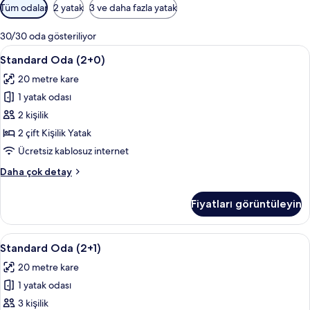
Odalar
Tüm odalar
2 yatak
3 ve daha fazla yatak
için
mevcut
30/30 oda gösteriliyor
filtreler
Standard
Masa, güneşlik/perde, ücretsiz kablosu
2
Standard Oda (2+0)
Oda
20 metre kare
(2+0)
1 yatak odası
için
tüm
2 kişilik
fotoğrafları
2 çift Kişilik Yatak
görün
Ücretsiz kablosuz internet
Standard
Daha çok detay
Oda
(2+0)
Fiyatları görüntüleyin
hakkında
daha
fazla
Standard
Masa, güneşlik/perde, ücretsiz kablosu
2
detay
Standard Oda (2+1)
Oda
20 metre kare
(2+1)
1 yatak odası
için
tüm
3 kişilik