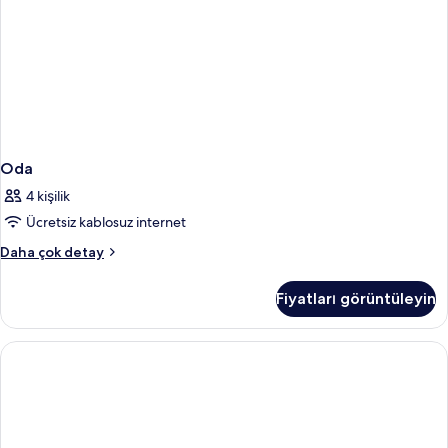
Oda
4 kişilik
Ücretsiz kablosuz internet
Oda
Daha çok detay
hakkında
daha
Fiyatları görüntüleyin
fazla
detay