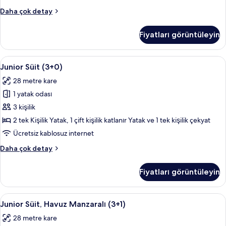
fotoğrafları
Junior
Daha çok detay
görün
Süit,
Havuz
Fiyatları görüntüleyin
Manzaralı
(2+2)
hakkında
Junior
Teras/veranda
13
daha
Junior Süit (3+0)
Süit
fazla
28 metre kare
detay
(3+0)
1 yatak odası
için
tüm
3 kişilik
fotoğrafları
2 tek Kişilik Yatak, 1 çift kişilik katlanır Yatak ve 1 tek kişilik çekyat
görün
Ücretsiz kablosuz internet
Junior
Daha çok detay
Süit
(3+0)
Fiyatları görüntüleyin
hakkında
daha
fazla
Junior
Teras/veranda
13
detay
Junior Süit, Havuz Manzaralı (3+1)
Süit,
28 metre kare
Havuz