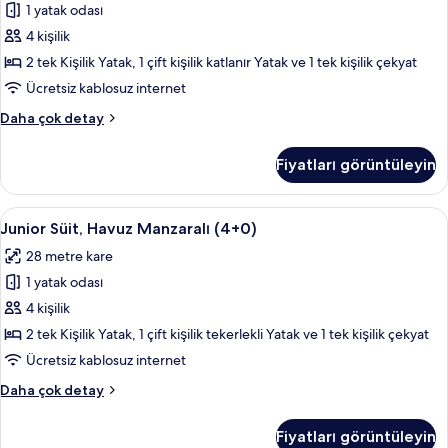
1 yatak odası
Manzaralı
(3+1)
4 kişilik
için
2 tek Kişilik Yatak, 1 çift kişilik katlanır Yatak ve 1 tek kişilik çekyat
tüm
Ücretsiz kablosuz internet
fotoğrafları
Junior
Daha çok detay
görün
Süit,
Havuz
Fiyatları görüntüleyin
Manzaralı
(3+1)
hakkında
Junior
Teras/veranda
13
daha
Junior Süit, Havuz Manzaralı (4+0)
Süit,
fazla
28 metre kare
detay
Havuz
1 yatak odası
Manzaralı
(4+0)
4 kişilik
için
2 tek Kişilik Yatak, 1 çift kişilik tekerlekli Yatak ve 1 tek kişilik çekyat
tüm
Ücretsiz kablosuz internet
fotoğrafları
Junior
Daha çok detay
görün
Süit,
Havuz
Fiyatları görüntüleyin
Manzaralı