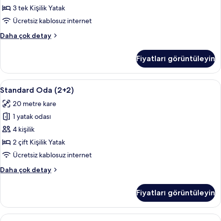
fotoğrafları
3 tek Kişilik Yatak
görün
Ücretsiz kablosuz internet
Standard
Daha çok detay
Oda
(2+1)
Fiyatları görüntüleyin
hakkında
daha
fazla
Standard
Masa, güneşlik/perde, ücretsiz kablosu
2
detay
Standard Oda (2+2)
Oda
20 metre kare
(2+2)
1 yatak odası
için
tüm
4 kişilik
fotoğrafları
2 çift Kişilik Yatak
görün
Ücretsiz kablosuz internet
Standard
Daha çok detay
Oda
(2+2)
Fiyatları görüntüleyin
hakkında
daha
fazla
Standard
Masa, güneşlik/perde, ücretsiz kablosu