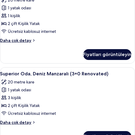
20 metre kare
Deniz
1 yatak odası
Manzaralı
(1+0
1 kişilik
Renovated)
2 çift Kişilik Yatak
için
Ücretsiz kablosuz internet
tüm
Superior
Daha çok detay
fotoğrafları
Oda,
görün
Deniz
Fiyatları görüntüleyin
Manzaralı
(1+0
Renovated)
Superior
Masa, güneşlik/perde, ücretsiz kablosu
2
hakkında
Superior Oda, Deniz Manzaralı (3+0 Renovated)
Oda,
daha
20 metre kare
fazla
Deniz
detay
1 yatak odası
Manzaralı
(3+0
3 kişilik
Renovated)
2 çift Kişilik Yatak
için
Ücretsiz kablosuz internet
tüm
Superior
Daha çok detay
fotoğrafları
Oda,
görün
Deniz