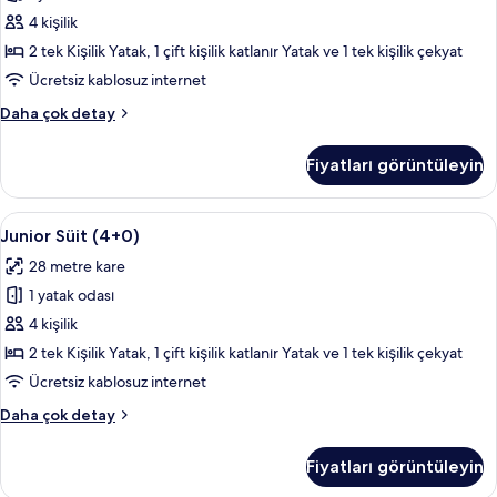
tüm
4 kişilik
fotoğrafları
2 tek Kişilik Yatak, 1 çift kişilik katlanır Yatak ve 1 tek kişilik çekyat
görün
Ücretsiz kablosuz internet
Junior
Daha çok detay
Süit
(3+1)
Fiyatları görüntüleyin
hakkında
daha
fazla
Junior
Plazma televizyon, masa tenisi
14
detay
Junior Süit (4+0)
Süit
28 metre kare
(4+0)
1 yatak odası
için
tüm
4 kişilik
fotoğrafları
2 tek Kişilik Yatak, 1 çift kişilik katlanır Yatak ve 1 tek kişilik çekyat
görün
Ücretsiz kablosuz internet
Junior
Daha çok detay
Süit
(4+0)
Fiyatları görüntüleyin
hakkında
daha