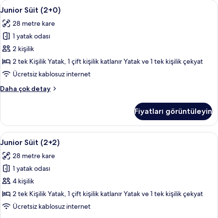
Junior
Plazma televizyon, masa tenisi
14
daha
Junior Süit (2+0)
Süit
fazla
28 metre kare
detay
(2+0)
1 yatak odası
için
tüm
2 kişilik
fotoğrafları
2 tek Kişilik Yatak, 1 çift kişilik katlanır Yatak ve 1 tek kişilik çekyat
görün
Ücretsiz kablosuz internet
Junior
Daha çok detay
Süit
(2+0)
Fiyatları görüntüleyin
hakkında
daha
fazla
Junior
Plazma televizyon, masa tenisi
14
detay
Junior Süit (2+2)
Süit
28 metre kare
(2+2)
1 yatak odası
için
tüm
4 kişilik
fotoğrafları
2 tek Kişilik Yatak, 1 çift kişilik katlanır Yatak ve 1 tek kişilik çekyat
görün
Ücretsiz kablosuz internet