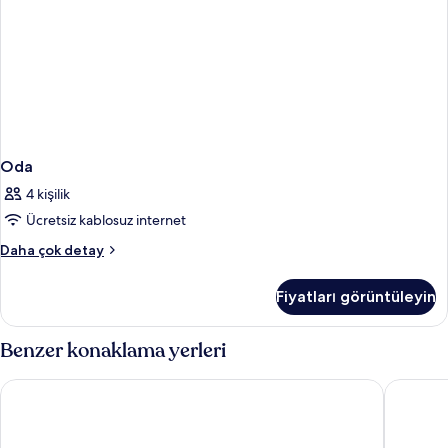
Oda
4 kişilik
Ücretsiz kablosuz internet
Oda
Daha çok detay
hakkında
daha
Fiyatları görüntüleyin
fazla
detay
Benzer konaklama yerleri
Ibersol Torremolinos Beach
Benalma 