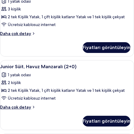
1 yatak odası
için
tüm
3 kişilik
fotoğrafları
2 tek Kişilik Yatak, 1 çift kişilik katlanır Yatak ve 1 tek kişilik çekyat
görün
Ücretsiz kablosuz internet
Junior
Daha çok detay
Süit
(2+1)
Fiyatları görüntüleyin
hakkında
daha
fazla
Junior
Teras/veranda
13
detay
Junior Süit, Havuz Manzaralı (2+0)
Süit,
1 yatak odası
Havuz
2 kişilik
Manzaralı
(2+0)
2 tek Kişilik Yatak, 1 çift kişilik katlanır Yatak ve 1 tek kişilik çekyat
için
Ücretsiz kablosuz internet
tüm
Junior
Daha çok detay
fotoğrafları
Süit,
görün
Havuz
Fiyatları görüntüleyin
Manzaralı
(2+0)
hakkında