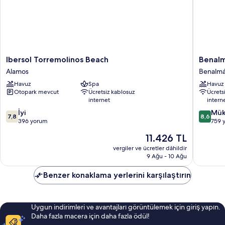
Ibersol
Benalm
Ibersol Torremolinos Beach
Benalm
Torremolinos
Hotel
Alamos
Benalmá
Beach
Costa
Havuz
Spa
Havuz
Alamos
del
Otopark mevcut
Ücretsiz kablosuz
Ücrets
Sol
internet
intern
Benalm
10
10
İyi
Costa
Mük
7,8
8,6
üzerinden
üzerind
396 yorum
759 
7.8,
8.6,
Güncel
11.426 TL
İyi,
Mükemm
fiyat:
396
759
vergiler ve ücretler dâhildir
11.426 TL
9 Ağu - 10 Ağu
yorum
yorum
Benzer konaklama yerlerini karşılaştırın
Uygun indirimleri ve avantajları görüntülemek için giriş yapın.
Daha fazla macera için daha fazla ödül!