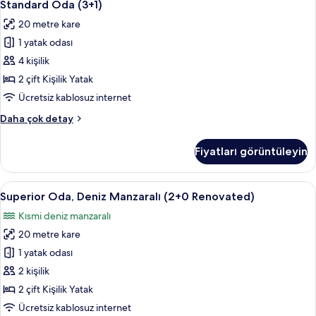
2
detay
Standard Oda (3+1)
Oda
20 metre kare
(3+1)
1 yatak odası
için
tüm
4 kişilik
fotoğrafları
2 çift Kişilik Yatak
görün
Ücretsiz kablosuz internet
Standard
Daha çok detay
Oda
(3+1)
Fiyatları görüntüleyin
hakkında
daha
fazla
Superior
Masa, güneşlik/perde, ücretsiz kablosu
2
detay
Superior Oda, Deniz Manzaralı (2+0 Renovated)
Oda,
Kısmi deniz manzaralı
Deniz
20 metre kare
Manzaralı
(2+0
1 yatak odası
Renovated)
2 kişilik
için
2 çift Kişilik Yatak
tüm
Ücretsiz kablosuz internet