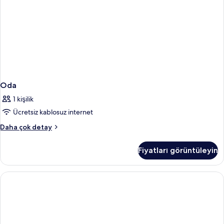
Oda
1 kişilik
Ücretsiz kablosuz internet
Oda
Daha çok detay
hakkında
daha
Fiyatları görüntüleyin
fazla
detay