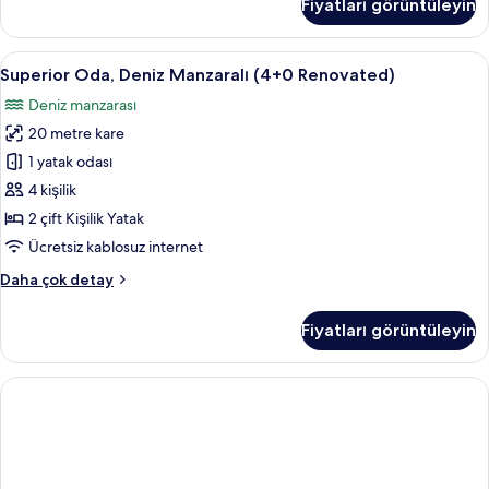
Fiyatları görüntüleyin
Manzaralı
(3+0
Renovated)
Superior
Masa, güneşlik/perde, ücretsiz kablosu
2
hakkında
Superior Oda, Deniz Manzaralı (4+0 Renovated)
Oda,
daha
Deniz manzarası
fazla
Deniz
detay
20 metre kare
Manzaralı
(4+0
1 yatak odası
Renovated)
4 kişilik
için
2 çift Kişilik Yatak
tüm
Ücretsiz kablosuz internet
fotoğrafları
Superior
Daha çok detay
görün
Oda,
Deniz
Fiyatları görüntüleyin
Manzaralı
(4+0
Renovated)
hakkında
daha
fazla
detay