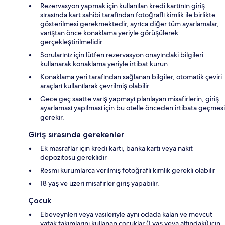
Rezervasyon yapmak için kullanılan kredi kartının giriş
sırasında kart sahibi tarafından fotoğraflı kimlik ile birlikte
gösterilmesi gerekmektedir, ayrıca diğer tüm ayarlamalar,
varıştan önce konaklama yeriyle görüşülerek
gerçekleştirilmelidir
Sorularınız için lütfen rezervasyon onayındaki bilgileri
kullanarak konaklama yeriyle irtibat kurun
Konaklama yeri tarafından sağlanan bilgiler, otomatik çeviri
araçları kullanılarak çevrilmiş olabilir
Gece geç saatte varış yapmayı planlayan misafirlerin, giriş
ayarlaması yapılması için bu otelle önceden irtibata geçmesi
gerekir.
Giriş sırasında gerekenler
Ek masraflar için kredi kartı, banka kartı veya nakit
depozitosu gereklidir
Resmi kurumlarca verilmiş fotoğraflı kimlik gerekli olabilir
18 yaş ve üzeri misafirler giriş yapabilir.
Çocuk
Ebeveynleri veya vasileriyle aynı odada kalan ve mevcut
yatak takımlarını kullanan çocuklar (1 yaş veya altındaki) için