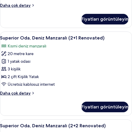
fotoğrafları
Superior
Daha çok detay
görün
Oda,
Deniz
Fiyatları görüntüleyin
Manzaralı
(2+0
Renovated)
Superior
Masa, güneşlik/perde, ücretsiz kablosu
2
hakkında
Superior Oda, Deniz Manzaralı (2+1 Renovated)
Oda,
daha
Kısmi deniz manzaralı
fazla
Deniz
detay
20 metre kare
Manzaralı
(2+1
1 yatak odası
Renovated)
3 kişilik
için
2 çift Kişilik Yatak
tüm
Ücretsiz kablosuz internet
fotoğrafları
Superior
Daha çok detay
görün
Oda,
Deniz
Fiyatları görüntüleyin
Manzaralı
(2+1
Renovated)
Superior
Masa, güneşlik/perde, ücretsiz kablosu
2
hakkında
Superior Oda, Deniz Manzaralı (2+2 Renovated)
Oda,
daha