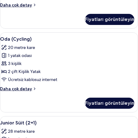
fotoğrafları
Superior
Daha çok detay
görün
Oda,
Deniz
Fiyatları görüntüleyin
Manzaralı
(3+1
Renovated)
Oda
Oda (Cycling) | Masa, güneşlik/perde, 
4
hakkında
Oda (Cycling)
(Cycling)
daha
20 metre kare
fazla
için
detay
1 yatak odası
tüm
fotoğrafları
3 kişilik
görün
2 çift Kişilik Yatak
Ücretsiz kablosuz internet
Oda
Daha çok detay
(Cycling)
hakkında
Fiyatları görüntüleyin
daha
fazla
detay
Junior
Plazma televizyon, masa tenisi
14
Junior Süit (2+1)
Süit
28 metre kare
(2+1)