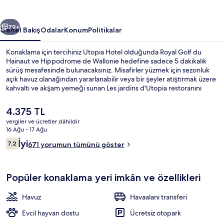
ceki
Sonraki
79+
Genel Bakış
Odalar
Konum
Politikalar
Konaklama için tercihiniz Utopia Hotel olduğunda Royal Golf du
Hainaut ve Hippodrome de Wallonie hedefine sadece 5 dakikalık
sürüş mesafesinde bulunacaksınız. Misafirler yüzmek için sezonluk
açık havuz olanağından yararlanabilir veya bir şeyler atıştırmak üzere
kahvaltı ve akşam yemeği sunan Les jardins d'Utopia restoranını
tercih edebilir. Ayrıca bu Art Deco stili otel; bar/dinlenme salonu, 24
saat açık spor salonu ve hafif yemek büfesi/şarküteri imkânlarını da
Şu
4.375 TL
içerir. Misafirler arasında yardıma hazır personel ve konaklama
anki
vergiler ve ücretler dâhildir
yerinin genel durumu popüler.
fiyat
16 Ağu - 17 Ağu
Kahvaltı ve akşam yemeği sunulur
4.375 TL
Yorumlar
İyi
7,2
671 yorumun tümünü göster
7,2/10
Popüler konaklama yeri imkân ve özellikleri
Havuz
Havaalanı transferi
Evcil hayvan dostu
Ücretsiz otopark