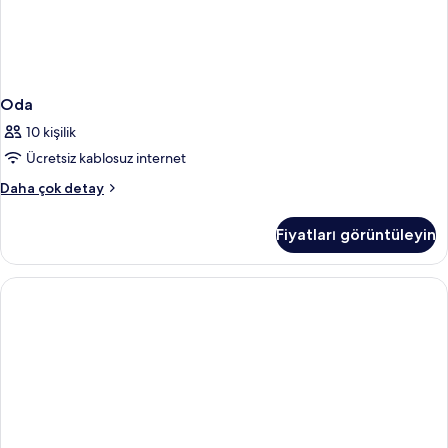
Oda
10 kişilik
Ücretsiz kablosuz internet
Oda
Daha çok detay
hakkında
daha
Fiyatları görüntüleyin
fazla
detay