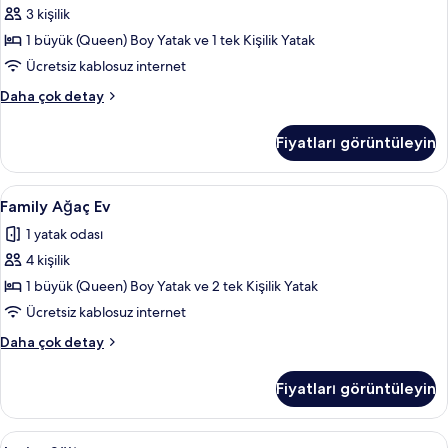
fotoğrafları
3 kişilik
görün
1 büyük (Queen) Boy Yatak ve 1 tek Kişilik Yatak
Ücretsiz kablosuz internet
Comfort
Daha çok detay
Ağaç
Ev
Fiyatları görüntüleyin
hakkında
daha
fazla
Family
Family Ağaç Ev | Odada kasa, masa, gün
6
detay
Family Ağaç Ev
Ağaç
1 yatak odası
Ev
4 kişilik
için
tüm
1 büyük (Queen) Boy Yatak ve 2 tek Kişilik Yatak
fotoğrafları
Ücretsiz kablosuz internet
görün
Family
Daha çok detay
Ağaç
Ev
Fiyatları görüntüleyin
hakkında
daha
fazla
Junior
Junior Süit | Oturma alanı | Kablolu T