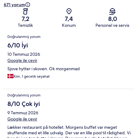
671 yorum
7,2
7,4
8,0
Temizlik
Konum
Personel ve servis
Yorumlar
Doğrulanmış yorum
6/10 İyi
10 Temmuz 2026
Google ile çevir
Sjove hytter i skoven. Ok morgenmad
Kim, 1 gecelik seyahat
Doğrulanmış yorum
8/10 Çok iyi
9 Temmuz 2026
Google ile çevir
Lækker restaurant på hotellet. Morgens buffet var meget
skuffende med et lille udvalg. Der var en lille pool til rådighed. Vi