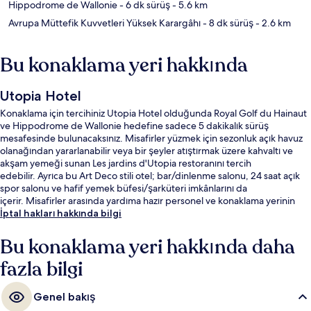
Hippodrome de Wallonie
- 6 dk sürüş
- 5.6 km
Avrupa Müttefik Kuvvetleri Yüksek Karargâhı
- 8 dk sürüş
- 2.6 km
Bu konaklama yeri hakkında
Utopia Hotel
Konaklama için tercihiniz Utopia Hotel olduğunda Royal Golf du Hainaut
ve Hippodrome de Wallonie hedefine sadece 5 dakikalık sürüş
mesafesinde bulunacaksınız. Misafirler yüzmek için sezonluk açık havuz
olanağından yararlanabilir veya bir şeyler atıştırmak üzere kahvaltı ve
akşam yemeği sunan Les jardins d'Utopia restoranını tercih
edebilir. Ayrıca bu Art Deco stili otel; bar/dinlenme salonu, 24 saat açık
spor salonu ve hafif yemek büfesi/şarküteri imkânlarını da
içerir. Misafirler arasında yardıma hazır personel ve konaklama yerinin
genel durumu popüler.
İptal hakları hakkında bilgi
Bu konaklama yeri hakkında daha
fazla bilgi
Genel bakış