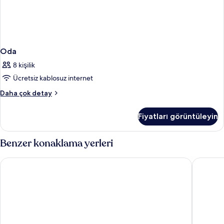
Oda
8 kişilik
Ücretsiz kablosuz internet
Oda
Daha çok detay
hakkında
daha
Fiyatları görüntüleyin
fazla
detay
Benzer konaklama yerleri
B&B HOTEL Mons Centre
Hotel & 