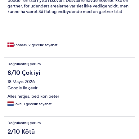
boede i en træ hytte i skoven. Desværre havde hotellet ikke en
gartner, for udendørs arealerne var slet ikke vedligeholdt, men
kunne ha været Så flot og indbydende med en gartner til at
passe området.
Thomas, 2 gecelik seyahat
Doğrulanmış yorum
8/10 Çok iyi
18 Mayıs 2026
Google ile çevir
Alles netjes, bed kon beter
Joke, 1 gecelik seyahat
Doğrulanmış yorum
2/10 Kötü