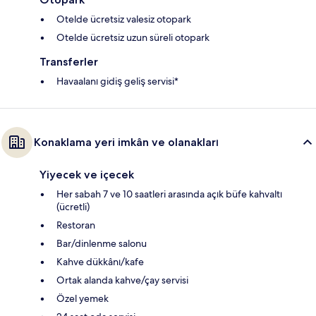
Otelde ücretsiz valesiz otopark
Otelde ücretsiz uzun süreli otopark
Transferler
Havaalanı gidiş geliş servisi*
Konaklama yeri imkân ve olanakları
Yiyecek ve içecek
Her sabah 7 ve 10 saatleri arasında açık büfe kahvaltı
(ücretli)
Restoran
Bar/dinlenme salonu
Kahve dükkânı/kafe
Ortak alanda kahve/çay servisi
Özel yemek