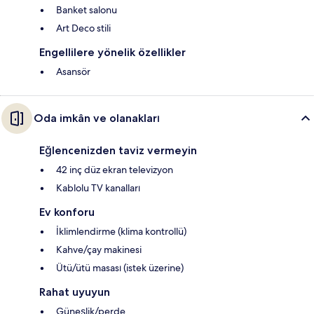
Banket salonu
Art Deco stili
Engellilere yönelik özellikler
Asansör
Oda imkân ve olanakları
Eğlencenizden taviz vermeyin
42 inç düz ekran televizyon
Kablolu TV kanalları
Ev konforu
İklimlendirme (klima kontrollü)
Kahve/çay makinesi
Ütü/ütü masası (istek üzerine)
Rahat uyuyun
Güneşlik/perde