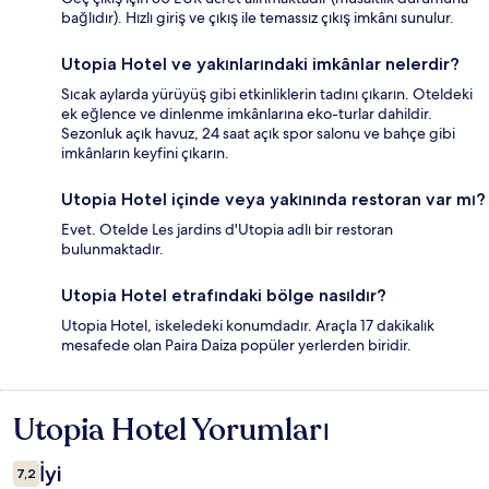
bağlıdır). Hızlı giriş ve çıkış ile temassız çıkış imkânı sunulur.
Utopia Hotel ve yakınlarındaki imkânlar nelerdir?
Sıcak aylarda yürüyüş gibi etkinliklerin tadını çıkarın. Oteldeki
ek eğlence ve dinlenme imkânlarına eko-turlar dahildir.
Sezonluk açık havuz, 24 saat açık spor salonu ve bahçe gibi
imkânların keyfini çıkarın.
Utopia Hotel içinde veya yakınında restoran var mı?
Evet. Otelde Les jardins d'Utopia adlı bir restoran
bulunmaktadır.
Utopia Hotel etrafındaki bölge nasıldır?
Utopia Hotel, iskeledeki konumdadır. Araçla 17 dakikalık
mesafede olan Paira Daiza popüler yerlerden biridir.
Utopia Hotel Yorumları
Yorumlar
İyi
7,2