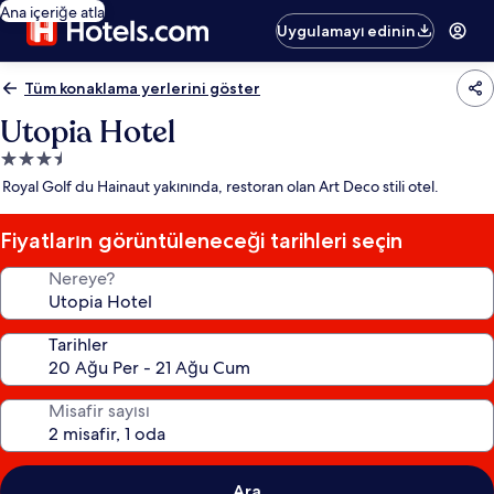
Ana içeriğe atla
Uygulamayı edinin
Tüm konaklama yerlerini göster
Utopia Hotel
3.5
yıldızlı
Royal Golf du Hainaut yakınında, restoran olan Art Deco stili otel.
konaklama
yeri
Fiyatların görüntüleneceği tarihleri seçin
Nereye?
Tarihler
Misafir sayısı
Ara