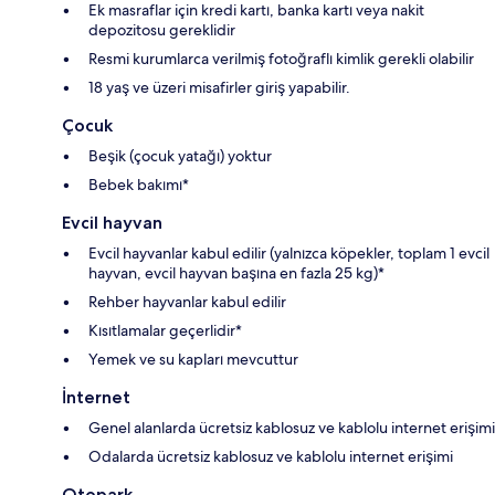
Ek masraflar için kredi kartı, banka kartı veya nakit
depozitosu gereklidir
Resmi kurumlarca verilmiş fotoğraflı kimlik gerekli olabilir
18 yaş ve üzeri misafirler giriş yapabilir.
Çocuk
Beşik (çocuk yatağı) yoktur
Bebek bakımı*
Evcil hayvan
Evcil hayvanlar kabul edilir (yalnızca köpekler, toplam 1 evcil
hayvan, evcil hayvan başına en fazla 25 kg)*
Rehber hayvanlar kabul edilir
Kısıtlamalar geçerlidir*
Yemek ve su kapları mevcuttur
İnternet
Genel alanlarda ücretsiz kablosuz ve kablolu internet erişimi
Odalarda ücretsiz kablosuz ve kablolu internet erişimi
Otopark