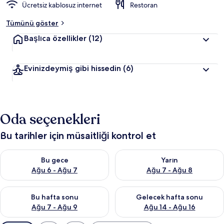
Ücretsiz kablosuz internet
Restoran
Tümünü göster
Başlıca özellikler
(12)
Evinizdeymiş gibi hissedin
(6)
Oda seçenekleri
Bu tarihler için müsaitliği kontrol et
Bu gece için müsaitliği kontrol et Ağu 6 - Ağu 7
Yarın için müsaitliği kontrol e
Bu gece
Yarın
Ağu 6 - Ağu 7
Ağu 7 - Ağu 8
Bu hafta sonu için müsaitliği kontrol et Ağu 7 - Ağu 9
Önümüzdeki hafta sonu için müs
Bu hafta sonu
Gelecek hafta sonu
Ağu 7 - Ağu 9
Ağu 14 - Ağu 16