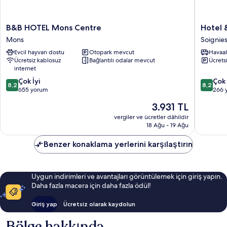
B&B
Hotel
B&B HOTEL Mons Centre
Hotel 
HOTEL
&
Mons
Soignie
Mons
Apartho
Evcil hayvan dostu
Otopark mevcut
Havaal
Centre
Casteau
Ücretsiz kablosuz
Bağlantılı odalar mevcut
Ücrets
Mons
Resort
internet
Mons
10
10
Çok İyi
Soignies
Çok 
8,2
8,2
üzerinden
üzerind
655 yorum
266 
8.2,
8.2,
Güncel
3.931 TL
Çok
Çok
fiyat:
İyi,
İyi,
vergiler ve ücretler dâhildir
3.931 TL
18 Ağu - 19 Ağu
655
266
yorum
yorum
Benzer konaklama yerlerini karşılaştırın
Uygun indirimleri ve avantajları görüntülemek için giriş yapın.
Daha fazla macera için daha fazla ödül!
Giriş yap
Ücretsiz olarak kaydolun
Bölge hakkında