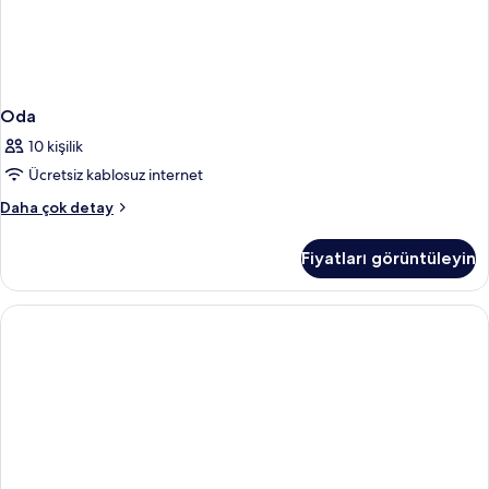
Oda
10 kişilik
Ücretsiz kablosuz internet
Oda
Daha çok detay
hakkında
daha
Fiyatları görüntüleyin
fazla
detay