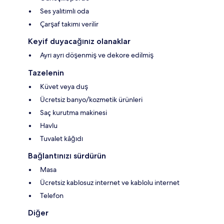
Ses yalıtımlı oda
Çarşaf takımı verilir
Keyif duyacağınız olanaklar
Ayrı ayrı döşenmiş ve dekore edilmiş
Tazelenin
Küvet veya duş
Ücretsiz banyo/kozmetik ürünleri
Saç kurutma makinesi
Havlu
Tuvalet kâğıdı
Bağlantınızı sürdürün
Masa
Ücretsiz kablosuz internet ve kablolu internet
Telefon
Diğer