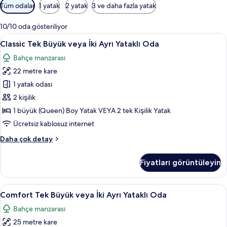
Odalar
Tüm odalar
1 yatak
2 yatak
3 ve daha fazla yatak
için
mevcut
10/10 oda gösteriliyor
filtreler
Classic
Classic Tek Büyük veya İki Ayrı Yataklı
5
Classic Tek Büyük veya İki Ayrı Yataklı Oda
Tek
Bahçe manzarası
Büyük
22 metre kare
veya
İki
1 yatak odası
Ayrı
2 kişilik
Yataklı
1 büyük (Queen) Boy Yatak VEYA 2 tek Kişilik Yatak
Oda
Ücretsiz kablosuz internet
için
Classic
Daha çok detay
tüm
Tek
fotoğrafları
Büyük
Fiyatları görüntüleyin
görün
veya
İki
Ayrı
Comfort
Comfort Tek Büyük veya İki Ayrı Yatakl
5
Yataklı
Comfort Tek Büyük veya İki Ayrı Yataklı Oda
Tek
Oda
Bahçe manzarası
hakkında
Büyük
daha
25 metre kare
veya