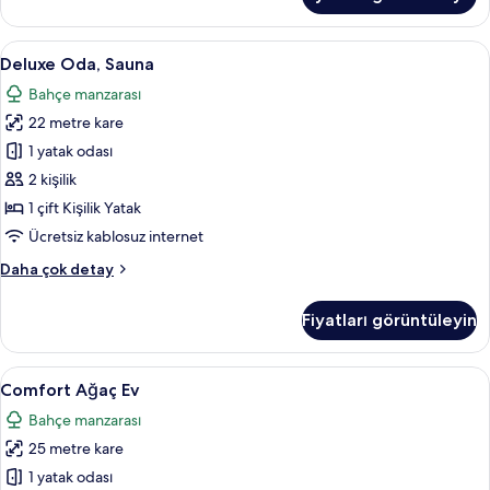
hakkında
daha
fazla
Deluxe
Deluxe Oda, Sauna | Oda özellikleri
3
detay
Deluxe Oda, Sauna
Oda,
Bahçe manzarası
Sauna
22 metre kare
için
tüm
1 yatak odası
fotoğrafları
2 kişilik
görün
1 çift Kişilik Yatak
Ücretsiz kablosuz internet
Deluxe
Daha çok detay
Oda,
Sauna
Fiyatları görüntüleyin
hakkında
daha
fazla
Comfort
Comfort Ağaç Ev | Odada kasa, masa, g
6
detay
Comfort Ağaç Ev
Ağaç
Bahçe manzarası
Ev
25 metre kare
için
tüm
1 yatak odası