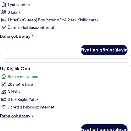
fazla
İki
1 yatak odası
detay
Ayrı
3 kişilik
Yataklı
1 büyük (Queen) Boy Yatak VEYA 2 tek Kişilik Yatak
Oda
Ücretsiz kablosuz internet
için
Comfort
Daha çok detay
tüm
Tek
fotoğrafları
Büyük
Fiyatları görüntüleyin
görün
veya
İki
Ayrı
Üç
Üç Kişilik Oda | Odada kasa, masa, güne
7
Yataklı
Üç Kişilik Oda
Kişilik
Oda
Bahçe manzarası
hakkında
Oda
daha
28 metre kare
için
fazla
tüm
3 kişilik
detay
fotoğrafları
3 tek Kişilik Yatak
görün
Ücretsiz kablosuz internet
Üç
Daha çok detay
Kişilik
Oda
Fiyatları görüntüleyin