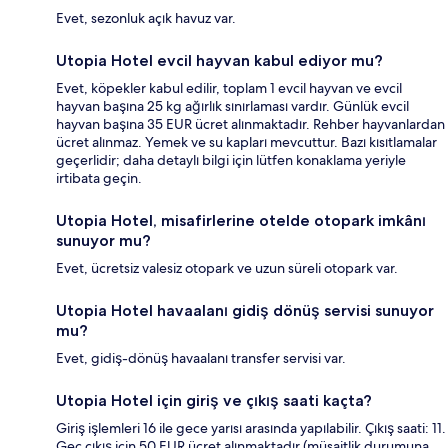
Evet, sezonluk açık havuz var.
Utopia Hotel evcil hayvan kabul ediyor mu?
Evet, köpekler kabul edilir, toplam 1 evcil hayvan ve evcil
hayvan başına 25 kg ağırlık sınırlaması vardır. Günlük evcil
hayvan başına 35 EUR ücret alınmaktadır. Rehber hayvanlardan
ücret alınmaz. Yemek ve su kapları mevcuttur. Bazı kısıtlamalar
geçerlidir; daha detaylı bilgi için lütfen konaklama yeriyle
irtibata geçin.
Utopia Hotel, misafirlerine otelde otopark imkânı
sunuyor mu?
Evet, ücretsiz valesiz otopark ve uzun süreli otopark var.
Utopia Hotel havaalanı gidiş dönüş servisi sunuyor
mu?
Evet, gidiş-dönüş havaalanı transfer servisi var.
Utopia Hotel için giriş ve çıkış saati kaçta?
Giriş işlemleri 16 ile gece yarısı arasında yapılabilir. Çıkış saati: 11.
Geç çıkış için 50 EUR ücret alınmaktadır (müsaitlik durumuna