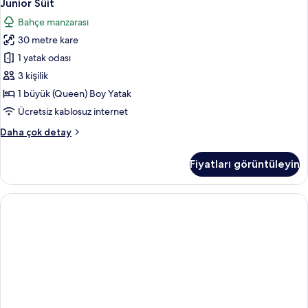
6
detay
Junior Süit
Süit
Bahçe manzarası
için
30 metre kare
tüm
fotoğrafları
1 yatak odası
görün
3 kişilik
1 büyük (Queen) Boy Yatak
Ücretsiz kablosuz internet
Junior
Daha çok detay
Süit
hakkında
Fiyatları görüntüleyin
daha
fazla
detay