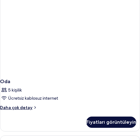
detay
Oda
5 kişilik
Ücretsiz kablosuz internet
Oda
Daha çok detay
hakkında
daha
Fiyatları görüntüleyin
fazla
detay
Deluxe
Kaliteli yatak takımı, Select Comfort 