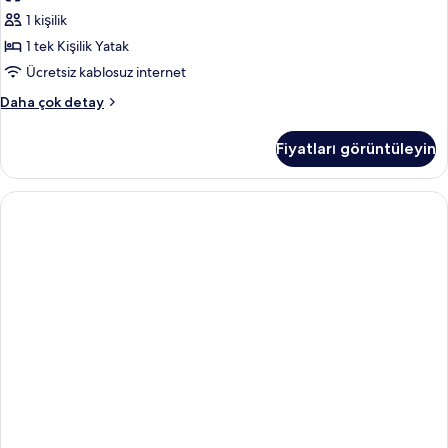
Room
1 kişilik
için
tüm
1 tek Kişilik Yatak
fotoğrafları
Ücretsiz kablosuz internet
görün
Standard
Daha çok detay
Single
Room
Fiyatları görüntüleyin
hakkında
daha
fazla
detay