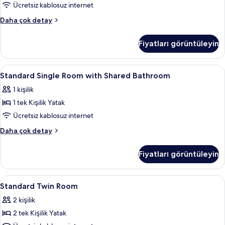
tüm
Ücretsiz kablosuz internet
fotoğrafları
Standard
Daha çok detay
görün
Double
Room
Fiyatları görüntüleyin
hakkında
daha
fazla
Standard
Kaliteli yatak takımı, Select Comfort 
17
detay
Standard Single Room with Shared Bathroom
Single
1 kişilik
Room
1 tek Kişilik Yatak
with
Shared
Ücretsiz kablosuz internet
Bathroom
Standard
Daha çok detay
için
Single
Room
tüm
Fiyatları görüntüleyin
with
fotoğrafları
Shared
görün
Bathroom
Standard
Kaliteli yatak takımı, Select Comfort 
26
hakkında
Standard Twin Room
Twin
daha
2 kişilik
fazla
Room
detay
2 tek Kişilik Yatak
için