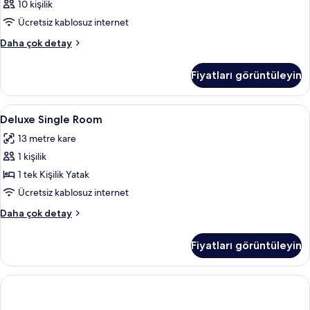
10 kişilik
Ücretsiz kablosuz internet
Oda
Daha çok detay
hakkında
daha
Fiyatları görüntüleyin
fazla
detay
Deluxe
Kaliteli yatak takımı, Select Comfort 
16
Deluxe Single Room
Single
13 metre kare
Room
1 kişilik
için
tüm
1 tek Kişilik Yatak
fotoğrafları
Ücretsiz kablosuz internet
görün
Deluxe
Daha çok detay
Single
Room
Fiyatları görüntüleyin
hakkında
daha
fazla
detay