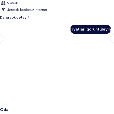
6 kişilik
Ücretsiz kablosuz internet
Oda
Daha çok detay
hakkında
daha
Fiyatları görüntüleyin
fazla
detay
Oda