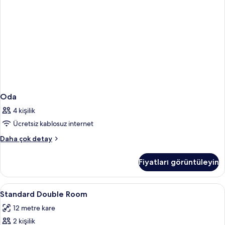
Oda
4 kişilik
Ücretsiz kablosuz internet
Oda
Daha çok detay
hakkında
daha
Fiyatları görüntüleyin
fazla
detay
Standard
Kaliteli yatak takımı, Select Comfort 
20
Standard Double Room
Double
12 metre kare
Room
2 kişilik
için