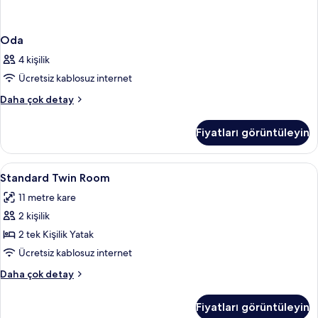
Oda
4 kişilik
Ücretsiz kablosuz internet
Oda
Daha çok detay
hakkında
daha
Fiyatları görüntüleyin
fazla
detay
Standard
Kaliteli yatak takımı, Select Comfort 
20
Standard Twin Room
Twin
11 metre kare
Room
2 kişilik
için
tüm
2 tek Kişilik Yatak
fotoğrafları
Ücretsiz kablosuz internet
görün
Standard
Daha çok detay
Twin
Room
Fiyatları görüntüleyin
hakkında