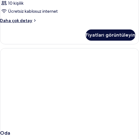
10 kişilik
Ücretsiz kablosuz internet
Oda
Daha çok detay
hakkında
daha
Fiyatları görüntüleyin
fazla
detay
Oda