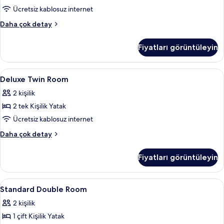
tüm
Ücretsiz kablosuz internet
fotoğrafları
Deluxe
Daha çok detay
görün
Double
Room
Fiyatları görüntüleyin
hakkında
daha
fazla
Deluxe
Kaliteli yatak takımı, Select Comfort 
21
detay
Deluxe Twin Room
Twin
2 kişilik
Room
2 tek Kişilik Yatak
için
tüm
Ücretsiz kablosuz internet
fotoğrafları
Deluxe
Daha çok detay
görün
Twin
Room
Fiyatları görüntüleyin
hakkında
daha
fazla
Standard
Kaliteli yatak takımı, Select Comfort 
23
detay
Standard Double Room
Double
2 kişilik
Room
1 çift Kişilik Yatak
için