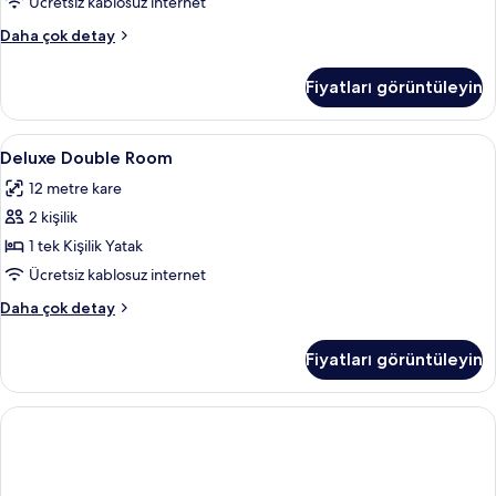
tüm
Ücretsiz kablosuz internet
fotoğrafları
Standard
Daha çok detay
görün
Twin
Room
Fiyatları görüntüleyin
hakkında
daha
fazla
Deluxe
Kaliteli yatak takımı, Select Comfort 
20
detay
Deluxe Double Room
Double
12 metre kare
Room
2 kişilik
için
tüm
1 tek Kişilik Yatak
fotoğrafları
Ücretsiz kablosuz internet
görün
Deluxe
Daha çok detay
Double
Room
Fiyatları görüntüleyin
hakkında
daha
fazla
detay