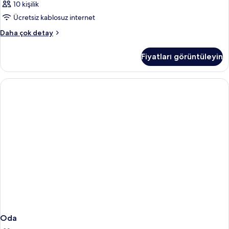
10 kişilik
Ücretsiz kablosuz internet
Oda
Daha çok detay
hakkında
daha
Fiyatları görüntüleyin
fazla
detay
Oda