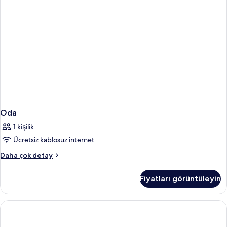
Oda
1 kişilik
Ücretsiz kablosuz internet
Oda
Daha çok detay
hakkında
daha
Fiyatları görüntüleyin
fazla
detay