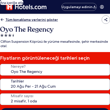
Ana içeriğe atla
Uygulamayı edinin
Tüm konaklama yerlerini göster
Oyo The Regency
3.5
yıldızlı
Clifton Suspension Köprüsü ile yürüme mesafesinde, şehir merkezinde
konaklama
otel.
yeri
Fiyatların görüntüleneceği tarihleri seçin
Nereye?
Tarihler
Misafir sayısı