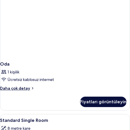
Oda
1 kişilik
Ücretsiz kablosuz internet
Oda
Daha çok detay
hakkında
daha
Fiyatları görüntüleyin
fazla
detay
Standard
Kaliteli yatak takımı, Select Comfort 
16
Standard Single Room
Single
8 metre kare