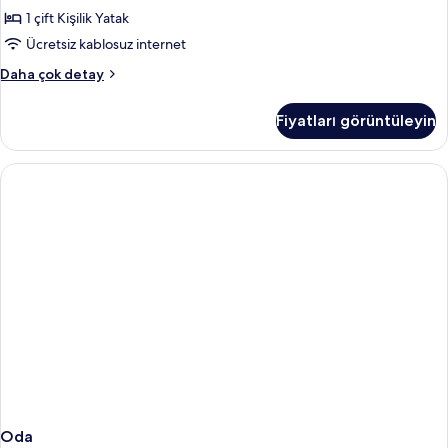
tüm
1 çift Kişilik Yatak
fotoğrafları
Ücretsiz kablosuz internet
görün
Standard
Daha çok detay
Double
Room
Fiyatları görüntüleyin
hakkında
daha
fazla
detay
Oda