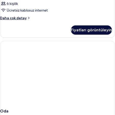
6 kişilik
Ücretsiz kablosuz internet
Oda
Daha çok detay
hakkında
daha
Fiyatları görüntüleyin
fazla
detay
Oda