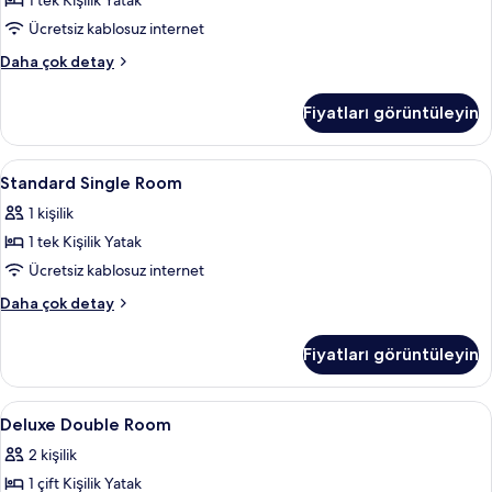
1 tek Kişilik Yatak
için
tüm
Ücretsiz kablosuz internet
fotoğrafları
Deluxe
Daha çok detay
görün
Single
Room
Fiyatları görüntüleyin
hakkında
daha
fazla
Standard
Kaliteli yatak takımı, Select Comfort 
20
detay
Standard Single Room
Single
1 kişilik
Room
1 tek Kişilik Yatak
için
tüm
Ücretsiz kablosuz internet
fotoğrafları
Standard
Daha çok detay
görün
Single
Room
Fiyatları görüntüleyin
hakkında
daha
fazla
Deluxe
Kaliteli yatak takımı, Select Comfort 
24
detay
Deluxe Double Room
Double
2 kişilik
Room
1 çift Kişilik Yatak
için