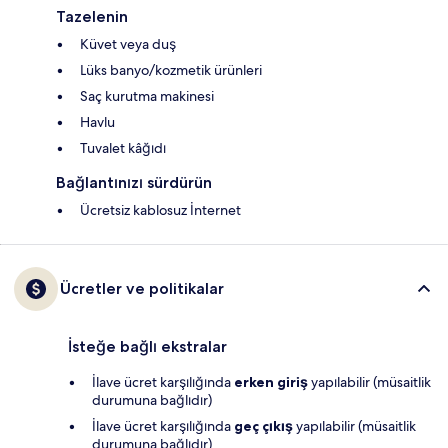
Tazelenin
Küvet veya duş
Lüks banyo/kozmetik ürünleri
Saç kurutma makinesi
Havlu
Tuvalet kâğıdı
Bağlantınızı sürdürün
Ücretsiz kablosuz İnternet
Ücretler ve politikalar
İsteğe bağlı ekstralar
İlave ücret karşılığında
erken giriş
yapılabilir (müsaitlik
durumuna bağlıdır)
İlave ücret karşılığında
geç çıkış
yapılabilir (müsaitlik
durumuna bağlıdır)