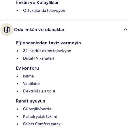
İmkân ve Kolaylıklar
Ortak alanda televizyon
Oda imkân ve olanakları
Eğlencenizden taviz vermeyin
32 inç düz ekran televizyon
Dijital TV kanalları
Ev konforu
Isıtma
Vantilatör
Elektrikli su ısıtıcısı
Rahat uyuyun
Güneşlik/perde
Kaliteli yatak takımı
Select Comfort yatak