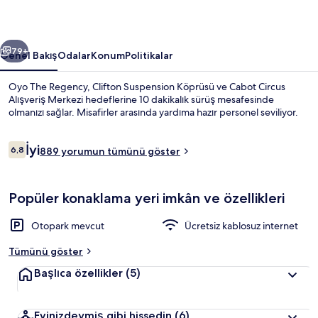
ceki
Sonraki
79+
Genel Bakış
Odalar
Konum
Politikalar
Oyo The Regency, Clifton Suspension Köprüsü ve Cabot Circus
Alışveriş Merkezi hedeflerine 10 dakikalık sürüş mesafesinde
olmanızı sağlar. Misafirler arasında yardıma hazır personel seviliyor.
Yorumlar
İyi
6,8
889 yorumun tümünü göster
6,8/10
Popüler konaklama yeri imkân ve özellikleri
Kaliteli yatak takımı, Select Comfort 
Otopark mevcut
Ücretsiz kablosuz internet
Tümünü göster
Başlıca özellikler
(5)
Evinizdeymiş gibi hissedin
(6)