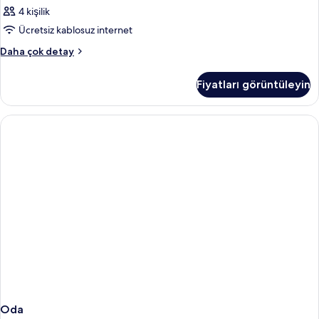
4 kişilik
Ücretsiz kablosuz internet
Oda
Daha çok detay
hakkında
daha
Fiyatları görüntüleyin
fazla
detay
Oda