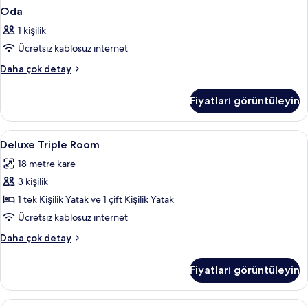
Oda
1 kişilik
Ücretsiz kablosuz internet
Oda
Daha çok detay
hakkında
daha
Fiyatları görüntüleyin
fazla
detay
Deluxe
Kaliteli yatak takımı, Select Comfort 
20
Deluxe Triple Room
Triple
18 metre kare
Room
3 kişilik
için
tüm
1 tek Kişilik Yatak ve 1 çift Kişilik Yatak
fotoğrafları
Ücretsiz kablosuz internet
görün
Deluxe
Daha çok detay
Triple
Room
Fiyatları görüntüleyin
hakkında
daha
fazla