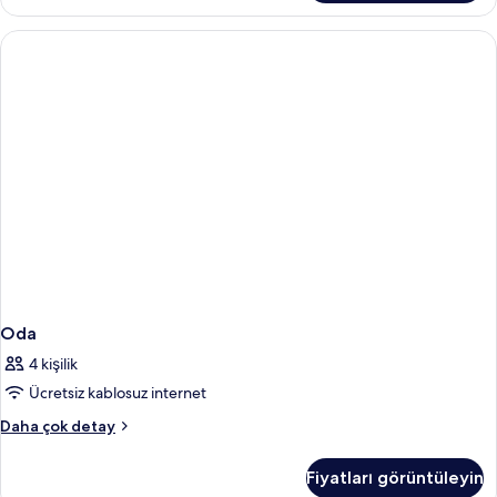
daha
fazla
detay
Oda
4 kişilik
Ücretsiz kablosuz internet
Oda
Daha çok detay
hakkında
daha
Fiyatları görüntüleyin
fazla