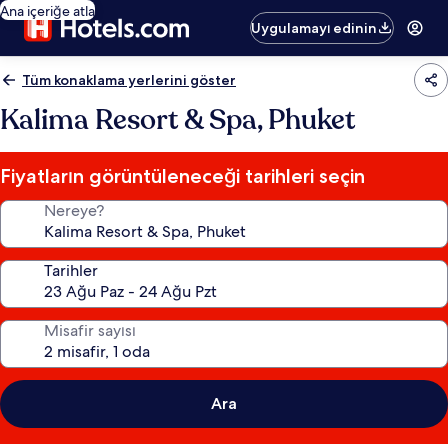
Ana içeriğe atla
Uygulamayı edinin
Tüm konaklama yerlerini göster
Kalima Resort & Spa, Phuket
Fiyatların görüntüleneceği tarihleri seçin
Nereye?
Tarihler
Misafir sayısı
Ara