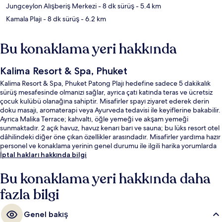
Jungceylon Alışberiş Merkezi
- 8 dk sürüş
- 5.4 km
Kamala Plajı
- 8 dk sürüş
- 6.2 km
Bu konaklama yeri hakkında
Kalima Resort & Spa, Phuket
Kalima Resort & Spa, Phuket Patong Plajı hedefine sadece 5 dakikalık
sürüş mesafesinde olmanızı sağlar, ayrıca çatı katında teras ve ücretsiz
çocuk kulübü olanağına sahiptir. Misafirler spayı ziyaret ederek derin
doku masajı, aromaterapi veya Ayurveda tedavisi ile keyiflerine bakabilir.
Ayrıca Malika Terrace; kahvaltı, öğle yemeği ve akşam yemeği
sunmaktadır. 2 açık havuz, havuz kenarı barı ve sauna; bu lüks resort otel
dâhilindeki diğer öne çıkan özellikler arasındadır. Misafirler yardıma hazır
personel ve konaklama yerinin genel durumu ile ilgili harika yorumlarda
bulunuyor.
İptal hakları hakkında bilgi
Bu konaklama yeri hakkında daha
fazla bilgi
Genel bakış