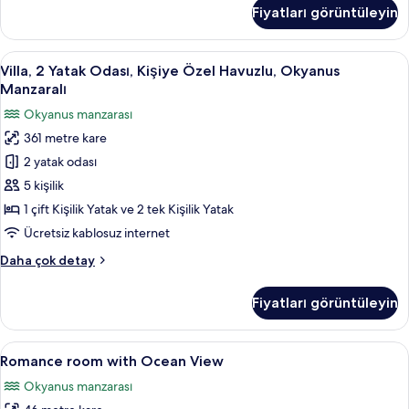
hakkında
Fiyatları görüntüleyin
daha
fazla
detay
Villa,
Villa, 2 Yatak Odası, Kişiye Özel Havuz
11
Villa, 2 Yatak Odası, Kişiye Özel Havuzlu, Okyanus
2
Manzaralı
Yatak
Okyanus manzarası
Odası,
361 metre kare
Kişiye
2 yatak odası
Özel
Havuzlu,
5 kişilik
Okyanus
1 çift Kişilik Yatak ve 2 tek Kişilik Yatak
Manzaralı
Ücretsiz kablosuz internet
için
Villa,
Daha çok detay
tüm
2
fotoğrafları
Yatak
Fiyatları görüntüleyin
Odası,
görün
Kişiye
Özel
Romance
Romance room with Ocean View | Od
4
Havuzlu,
Romance room with Ocean View
room
Okyanus
Okyanus manzarası
Manzaralı
with
hakkında