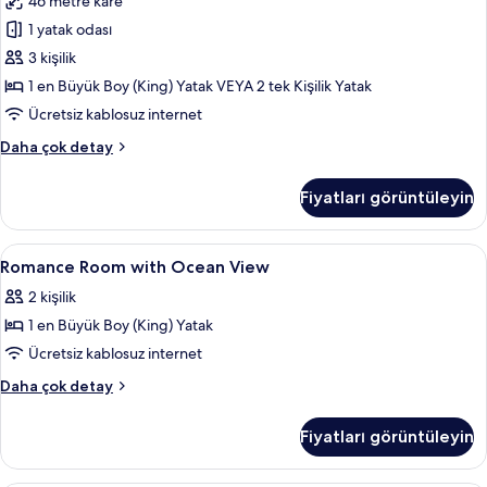
46 metre kare
Ocean
daha
View
1 yatak odası
fazla
için
detay
3 kişilik
tüm
1 en Büyük Boy (King) Yatak VEYA 2 tek Kişilik Yatak
fotoğrafları
Ücretsiz kablosuz internet
görün
Romance
Daha çok detay
room
with
Fiyatları görüntüleyin
Ocean
View
hakkında
Romance
Kaliteli yatak takımı, minibar, odada k
7
daha
Romance Room with Ocean View
Room
fazla
2 kişilik
detay
with
1 en Büyük Boy (King) Yatak
Ocean
View
Ücretsiz kablosuz internet
için
Romance
Daha çok detay
tüm
Room
with
fotoğrafları
Fiyatları görüntüleyin
Ocean
görün
View
hakkında