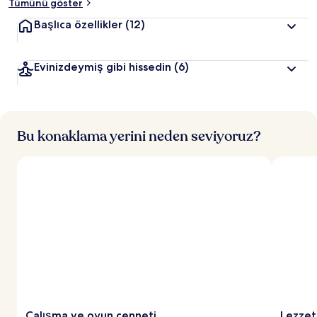
Tümünü göster
Başlıca özellikler
(12)
Evinizdeymiş gibi hissedin
(6)
Bu konaklama yerini neden seviyoruz?
Çalışma ve oyun cenneti
Lezzet