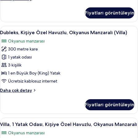
tüm
Büyük
fotoğrafları
Yataklı
Fiyatları görüntüleyin
görün
Oda,
Havuz
Kullanımı,
Dubleks,
Dubleks, Kişiye Özel Havuzlu, Okyanus M
15
Okyanus
Dubleks, Kişiye Özel Havuzlu, Okyanus Manzaralı (Villa)
Kişiye
Manzaralı
Okyanus manzarası
hakkında
Özel
daha
300 metre kare
Havuzlu,
fazla
Okyanus
1 yatak odası
detay
Manzaralı
3 kişilik
(Villa)
1 en Büyük Boy (King) Yatak
için
Ücretsiz kablosuz internet
tüm
Dubleks,
Daha çok detay
fotoğrafları
Kişiye
görün
Özel
Fiyatları görüntüleyin
Havuzlu,
Okyanus
Manzaralı
Villa,
Kaliteli yatak takımı, minibar, odada k
11
(Villa)
Villa, 1 Yatak Odası, Kişiye Özel Havuzlu, Okyanus Manzaralı
1
hakkında
Okyanus manzarası
daha
Yatak