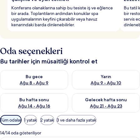
Konferans olanaklarına sahip bu tesiste iş ve eğlence
Bu tatil
bir arada. Toplantıların ardından konuklar spa
bir rest
uygulamalarının keyfini çıkarabilir veya havuz
servis e
kenarındaki barda dinlenebilirler.
dinleneb
Oda seçenekleri
Bu tarihler için müsaitliği kontrol et
Bu gece için müsaitliği kontrol et Ağu 8 - Ağu 9
Yarın için müsaitliği kontrol e
Bu gece
Yarın
Ağu 8 - Ağu 9
Ağu 9 - Ağu 10
Bu hafta sonu için müsaitliği kontrol et Ağu 14 - Ağu 16
Önümüzdeki hafta sonu için mü
Bu hafta sonu
Gelecek hafta sonu
Ağu 14 - Ağu 16
Ağu 21 - Ağu 23
Odalar
Tüm odalar
1 yatak
2 yatak
3 ve daha fazla yatak
için
mevcut
14/14 oda gösteriliyor
filtreler
Deluxe Oda, Deniz Manzaralı | Kaliteli