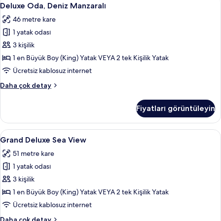
Deluxe
10
Deluxe Oda, Deniz Manzaralı
Oda,
46 metre kare
Deniz
1 yatak odası
Manzaralı
için
3 kişilik
tüm
1 en Büyük Boy (King) Yatak VEYA 2 tek Kişilik Yatak
fotoğrafları
Ücretsiz kablosuz internet
görün
Deluxe
Daha çok detay
Oda,
Deniz
Fiyatları görüntüleyin
Manzaralı
hakkında
daha
Grand
Grand Deluxe Sea View
6
fazla
Grand Deluxe Sea View
Deluxe
detay
51 metre kare
Sea
1 yatak odası
View
için
3 kişilik
tüm
1 en Büyük Boy (King) Yatak VEYA 2 tek Kişilik Yatak
fotoğrafları
Ücretsiz kablosuz internet
görün
Grand
Daha çok detay