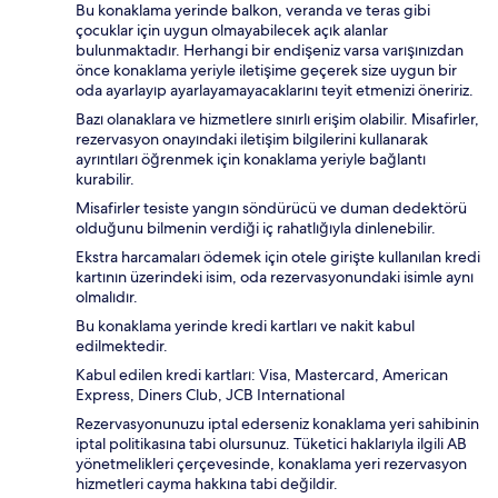
Bu konaklama yerinde balkon, veranda ve teras gibi
çocuklar için uygun olmayabilecek açık alanlar
bulunmaktadır. Herhangi bir endişeniz varsa varışınızdan
önce konaklama yeriyle iletişime geçerek size uygun bir
oda ayarlayıp ayarlayamayacaklarını teyit etmenizi öneririz.
Bazı olanaklara ve hizmetlere sınırlı erişim olabilir. Misafirler,
rezervasyon onayındaki iletişim bilgilerini kullanarak
ayrıntıları öğrenmek için konaklama yeriyle bağlantı
kurabilir.
Misafirler tesiste yangın söndürücü ve duman dedektörü
olduğunu bilmenin verdiği iç rahatlığıyla dinlenebilir.
Ekstra harcamaları ödemek için otele girişte kullanılan kredi
kartının üzerindeki isim, oda rezervasyonundaki isimle aynı
olmalıdır.
Bu konaklama yerinde kredi kartları ve nakit kabul
edilmektedir.
Kabul edilen kredi kartları: Visa, Mastercard, American
Express, Diners Club, JCB International
Rezervasyonunuzu iptal ederseniz konaklama yeri sahibinin
iptal politikasına tabi olursunuz. Tüketici haklarıyla ilgili AB
yönetmelikleri çerçevesinde, konaklama yeri rezervasyon
hizmetleri cayma hakkına tabi değildir.