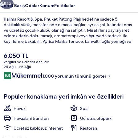
143+
Genel Bakış
Odalar
Konum
Politikalar
Kalima Resort & Spa, Phuket Patong Plajı hedefine sadece 5
dakikalık sürüş mesafesinde olmanızı sağlar, ayrıca çatı katında teras
ve ücretsiz çocuk kulübü olanağına sahiptir. Misafirler spayı ziyaret
ederek derin doku masajı, aromaterapi veya Ayurveda tedavisi ile
keyiflerine bakabilir. Ayrıca Malika Terrace; kahvaltı, öğle yemeği ve
akşam yemeği sunmaktadır. 2 açık havuz, havuz kenarı barı ve sauna;
bu lüks resort otel dâhilindeki diğer öne çıkan özellikler
Şu
6.050 TL
arasındadır. Misafirler yardıma hazır personel ve konaklama yerinin
anki
vergiler ve ücretler dâhildir
genel durumu ile ilgili harika yorumlarda bulunuyor.
fiyat
24 Ağu - 25 Ağu
Dış mekân detayı
6.050 TL
Yorumlar
Mükemmel
8,8
1.000 yorumun tümünü göster
8,8/10
Popüler konaklama yeri imkân ve özellikleri
Havuz
Spa
Havaalanı transferi
Ücretsiz otopark
Ücretsiz kablosuz internet
Restoran