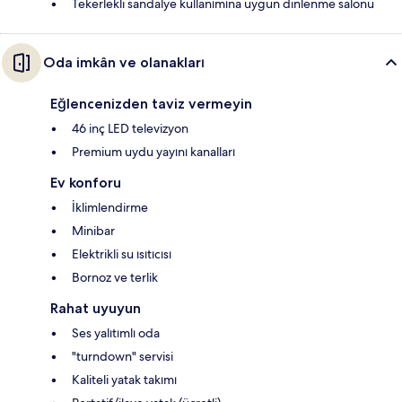
Tekerlekli sandalye kullanımına uygun dinlenme salonu
Oda imkân ve olanakları
Eğlencenizden taviz vermeyin
46 inç LED televizyon
Premium uydu yayını kanalları
Ev konforu
İklimlendirme
Minibar
Elektrikli su ısıtıcısı
Bornoz ve terlik
Rahat uyuyun
Ses yalıtımlı oda
"turndown" servisi
Kaliteli yatak takımı