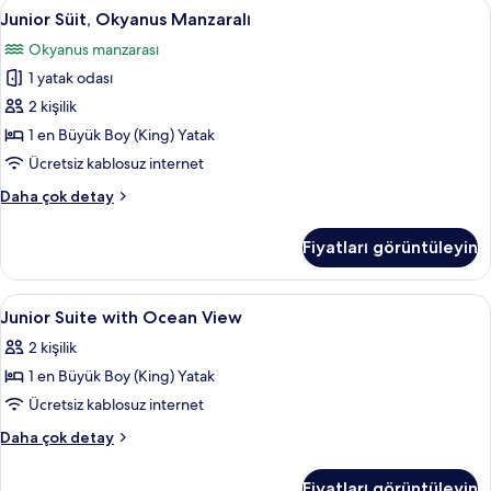
Junior
Junior Süit, Okyanus Manzaralı | Kalit
6
daha
Junior Süit, Okyanus Manzaralı
Süit,
fazla
Okyanus manzarası
detay
Okyanus
1 yatak odası
Manzaralı
için
2 kişilik
tüm
1 en Büyük Boy (King) Yatak
fotoğrafları
Ücretsiz kablosuz internet
görün
Junior
Daha çok detay
Süit,
Okyanus
Fiyatları görüntüleyin
Manzaralı
hakkında
daha
Junior
Kaliteli yatak takımı, minibar, odada k
11
fazla
Junior Suite with Ocean View
Suite
detay
2 kişilik
with
1 en Büyük Boy (King) Yatak
Ocean
View
Ücretsiz kablosuz internet
için
Junior
Daha çok detay
tüm
Suite
with
fotoğrafları
Fiyatları görüntüleyin