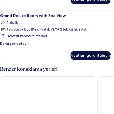
Ocean
görün
View
hakkında
Grand
Kaliteli yatak takımı, minibar, odada k
10
daha
Grand Deluxe Room with Sea View
Deluxe
fazla
2 kişilik
detay
Room
1 en Büyük Boy (King) Yatak VEYA 2 tek Kişilik Yatak
with
Sea
Ücretsiz kablosuz internet
View
Grand
Daha çok detay
için
Deluxe
Room
tüm
Fiyatları görüntüleyin
with
fotoğrafları
Sea
görün
View
Benzer konaklama yerleri
hakkında
daha
Diamond Cliff Resort & Spa, Patong Beach
Avista H
fazla
detay