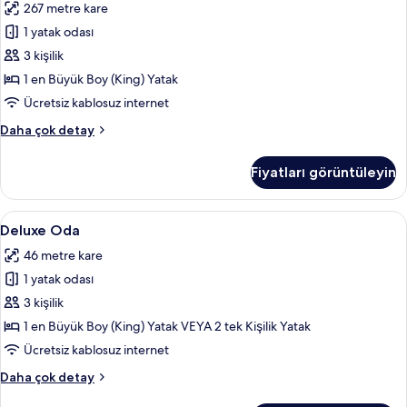
fazla
267 metre kare
Odası,
detay
Kişiye
1 yatak odası
Özel
3 kişilik
Havuzlu,
1 en Büyük Boy (King) Yatak
Okyanus
Ücretsiz kablosuz internet
Manzaralı
Villa,
Daha çok detay
için
1
tüm
Yatak
Fiyatları görüntüleyin
fotoğrafları
Odası,
Kişiye
görün
Özel
Deluxe
Kaliteli yatak takımı, minibar, odada k
5
Havuzlu,
Deluxe Oda
Oda
Okyanus
46 metre kare
Manzaralı
için
hakkında
1 yatak odası
tüm
daha
fotoğrafları
3 kişilik
fazla
görün
detay
1 en Büyük Boy (King) Yatak VEYA 2 tek Kişilik Yatak
Ücretsiz kablosuz internet
Deluxe
Daha çok detay
Oda