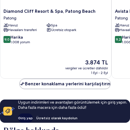
Diamond
Avista
Diamond Cliff Resort & Spa, Patong Beach
Avista
Cliff
Hideaw
Patong
Patong
Resort
Phuket
Havuz
Spa
Havuz
&
Patong
Havaalanı transferi
Ücretsiz otopark
Havaal
Spa,
-
Patong
MGaller
10
10
Harika
Har
9,0
9,2
Beach
Patong
üzerinden
üzerind
1.008 yorum
1.00
Patong
9.0,
9.2,
Harika,
Harika,
1.008
1.006
Güncel
3.874 TL
yorum
yorum
fiyat:
vergiler ve ücretler dâhildir
3.874 TL
1 Eyl - 2 Eyl
Benzer konaklama yerlerini karşılaştırın
Uygun indirimleri ve avantajları görüntülemek için giriş yapın.
Daha fazla macera için daha fazla ödül!
Giriş yap
Ücretsiz olarak kaydolun