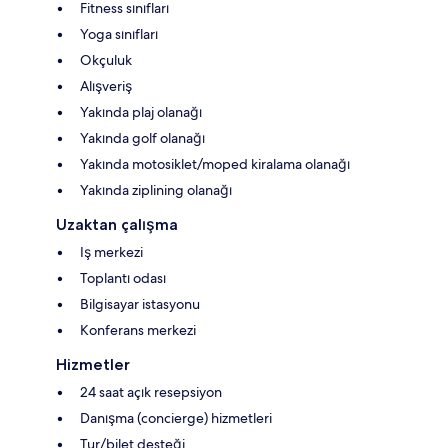
Fitness sınıfları
Yoga sınıfları
Okçuluk
Alışveriş
Yakında plaj olanağı
Yakında golf olanağı
Yakında motosiklet/moped kiralama olanağı
Yakında ziplining olanağı
Uzaktan çalışma
Iş merkezi
Toplantı odası
Bilgisayar istasyonu
Konferans merkezi
Hizmetler
24 saat açık resepsiyon
Danışma (concierge) hizmetleri
Tur/bilet desteği