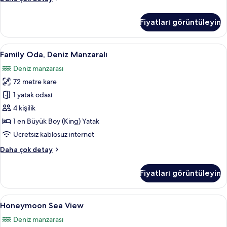
Deluxe
Sea
Fiyatları görüntüleyin
View
hakkında
daha
Family
Family Oda, Deniz Manzaralı | Kaliteli 
12
fazla
Family Oda, Deniz Manzaralı
Oda,
detay
Deniz manzarası
Deniz
72 metre kare
Manzaralı
için
1 yatak odası
tüm
4 kişilik
fotoğrafları
1 en Büyük Boy (King) Yatak
görün
Ücretsiz kablosuz internet
Family
Daha çok detay
Oda,
Deniz
Fiyatları görüntüleyin
Manzaralı
hakkında
daha
Honeymoon
Odadan manzara
6
fazla
Honeymoon Sea View
Sea
detay
Deniz manzarası
View