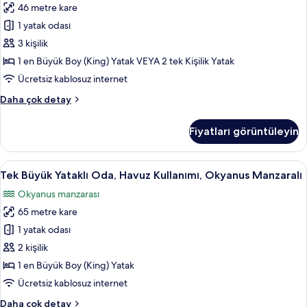
46 metre kare
için
tüm
1 yatak odası
fotoğrafları
3 kişilik
görün
1 en Büyük Boy (King) Yatak VEYA 2 tek Kişilik Yatak
Ücretsiz kablosuz internet
Honeymoon
Daha çok detay
Sea
View
Fiyatları görüntüleyin
hakkında
daha
fazla
Tek
Tek Büyük Yataklı Oda, Havuz Kullanımı
17
detay
Tek Büyük Yataklı Oda, Havuz Kullanımı, Okyanus Manzaralı
Büyük
Okyanus manzarası
Yataklı
65 metre kare
Oda,
Havuz
1 yatak odası
Kullanımı,
2 kişilik
Okyanus
1 en Büyük Boy (King) Yatak
Manzaralı
Ücretsiz kablosuz internet
için
Tek
Daha çok detay