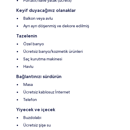
Portatif/ilave yatak (ücretli)
Keyif duyacağınız olanaklar
Balkon veya avlu
Ayrı ayrı döşenmiş ve dekore edilmiş
Tazelenin
Özel banyo
Ücretsiz banyo/kozmetik ürünleri
Saç kurutma makinesi
Havlu
Bağlantınızı sürdürün
Masa
Ücretsiz kablosuz İnternet
Telefon
Yiyecek ve içecek
Buzdolabı
Ücretsiz şişe su