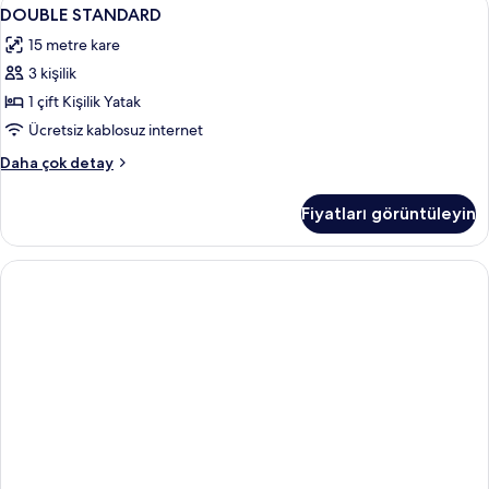
DOUBLE
12
DOUBLE STANDARD
STANDARD
15 metre kare
için
3 kişilik
tüm
fotoğrafları
1 çift Kişilik Yatak
görün
Ücretsiz kablosuz internet
DOUBLE
Daha çok detay
STANDARD
hakkında
Fiyatları görüntüleyin
daha
fazla
detay