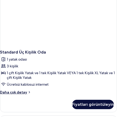
Standard Üç Kişilik Oda
1 yatak odası
3 kişilik
1 çift Kişilik Yatak ve 1 tek Kişilik Yatak VEYA 1 tek Kişilik XL Yatak ve 1
çift Kişilik Yatak
Ücretsiz kablosuz internet
Standard
Daha çok detay
Üç
Kişilik
Fiyatları görüntüleyin
Oda
hakkında
daha