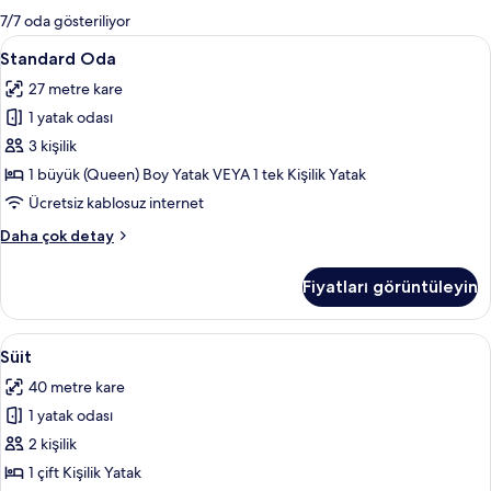
mevcut
7/7 oda gösteriliyor
filtreler
Standard
Minibar, odada kasa, masa, ütü/ütü ma
13
Standard Oda
Oda
27 metre kare
için
1 yatak odası
tüm
fotoğrafları
3 kişilik
görün
1 büyük (Queen) Boy Yatak VEYA 1 tek Kişilik Yatak
Ücretsiz kablosuz internet
Standard
Daha çok detay
Oda
hakkında
Fiyatları görüntüleyin
daha
fazla
detay
Süit
Süit | Oturma alanı | LCD televizyon
4
Süit
için
40 metre kare
tüm
1 yatak odası
fotoğrafları
görün
2 kişilik
1 çift Kişilik Yatak