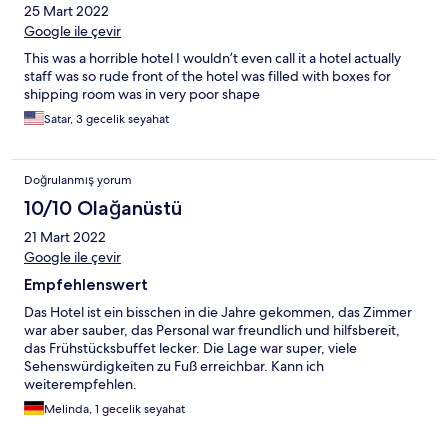
25 Mart 2022
Google ile çevir
This was a horrible hotel I wouldn’t even call it a hotel actually
staff was so rude front of the hotel was filled with boxes for
shipping room was in very poor shape
Satar, 3 gecelik seyahat
Doğrulanmış yorum
10/10 Olağanüstü
21 Mart 2022
Google ile çevir
Empfehlenswert
Das Hotel ist ein bisschen in die Jahre gekommen, das Zimmer
war aber sauber, das Personal war freundlich und hilfsbereit,
das Frühstücksbuffet lecker. Die Lage war super, viele
Sehenswürdigkeiten zu Fuß erreichbar. Kann ich
weiterempfehlen.
Melinda, 1 gecelik seyahat