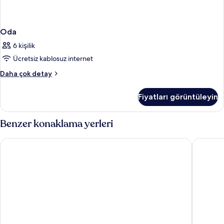
Oda
6 kişilik
Ücretsiz kablosuz internet
Oda
Daha çok detay
hakkında
daha
Fiyatları görüntüleyin
fazla
detay
Benzer konaklama yerleri
Söğüt Hotel Old City
Delta Hot