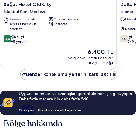
Söğüt
Delta
Söğüt Hotel Old City
Delta 
Hotel
Hotel
İstanbul Kent Merkezi
İstanbul
Old
Istanbul
Havaalanı transferi
Otopark mevcut
Havaal
City
İstanbul
Ücretsiz kablosuz
Restoran
İstanbul
Kent
internet
Restor
Kent
Merkezi
10
10
Merkezi
Çok İyi
İyi
8,0
7,2
üzerinden
üzerind
95 yorum
249 
8.0,
7.2,
Güncel
6.400 TL
Çok
İyi,
fiyat:
İyi,
249
vergiler ve ücretler dâhildir
6.400 TL
11 Ağu - 12 Ağu
95
yorum
yorum
Benzer konaklama yerlerini karşılaştırın
Uygun indirimleri ve avantajları görüntülemek için giriş yapın.
Daha fazla macera için daha fazla ödül!
Giriş yap
Ücretsiz olarak kaydolun
Bölge hakkında