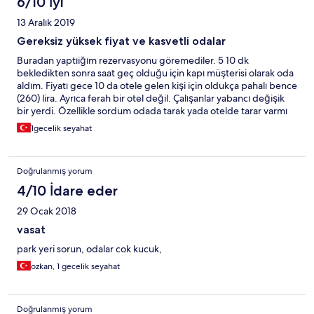
6/10 İyi
13 Aralık 2019
Gereksiz yüksek fiyat ve kasvetli odalar
Buradan yaptıiğım rezervasyonu göremediler. 5 10 dk
bekledikten sonra saat geç olduğu için kapı müşterisi olarak oda
aldım. Fiyatı gece 10 da otele gelen kişi için oldukça pahalı bence
(260) lira. Ayrıca ferah bir otel değil. Çalışanlar yabancı değişik
bir yerdi. Özellikle sordum odada tarak yada otelde tarar varmı
ona göre alacağım diye odada var dediler yoktu.
1gecelik seyahat
Doğrulanmış yorum
4/10 İdare eder
29 Ocak 2018
vasat
park yeri sorun, odalar cok kucuk,
ozkan, 1 gecelik seyahat
Doğrulanmış yorum