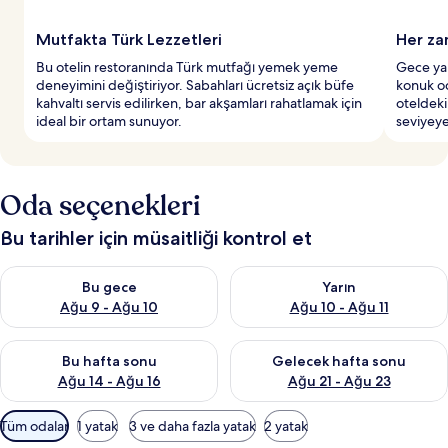
Mutfakta Türk Lezzetleri
Her za
Bu otelin restoranında Türk mutfağı yemek yeme
Gece yar
deneyimini değiştiriyor. Sabahları ücretsiz açık büfe
konuk od
kahvaltı servis edilirken, bar akşamları rahatlamak için
oteldeki
ideal bir ortam sunuyor.
seviyeye
Oda seçenekleri
Bu tarihler için müsaitliği kontrol et
Bu gece için müsaitliği kontrol et Ağu 9 - Ağu 10
Yarın için müsaitliği kontrol et
Bu gece
Yarın
Ağu 9 - Ağu 10
Ağu 10 - Ağu 11
Bu hafta sonu için müsaitliği kontrol et Ağu 14 - Ağu 16
Önümüzdeki hafta sonu için mü
Bu hafta sonu
Gelecek hafta sonu
Ağu 14 - Ağu 16
Ağu 21 - Ağu 23
Odalar
Tüm odalar
1 yatak
3 ve daha fazla yatak
2 yatak
için