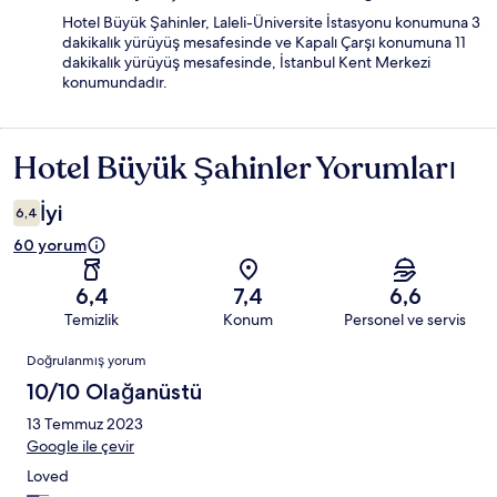
Hotel Büyük Şahinler, Laleli-Üniversite İstasyonu konumuna 3
dakikalık yürüyüş mesafesinde ve Kapalı Çarşı konumuna 11
dakikalık yürüyüş mesafesinde, İstanbul Kent Merkezi
konumundadır.
Hotel Büyük Şahinler Yorumları
Yorumlar
İyi
6,4
60 yorum
6,4
7,4
6,6
Temizlik
Konum
Personel ve servis
Yorumlar
Doğrulanmış yorum
10/10 Olağanüstü
13 Temmuz 2023
Google ile çevir
Loved