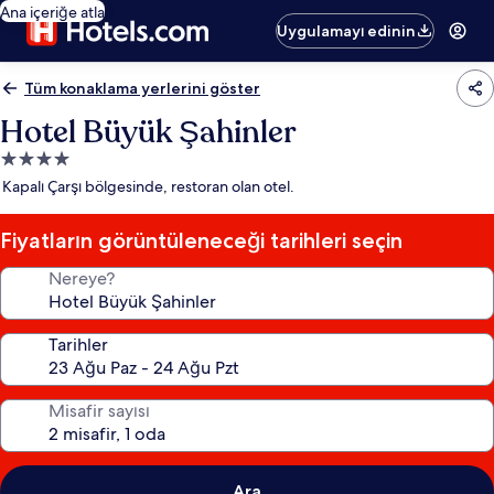
Ana içeriğe atla
Uygulamayı edinin
Tüm konaklama yerlerini göster
Hotel Büyük Şahinler
4.0
yıldızlı
Kapalı Çarşı bölgesinde, restoran olan otel.
konaklama
yeri
Fiyatların görüntüleneceği tarihleri seçin
Nereye?
Tarihler
Misafir sayısı
Ara