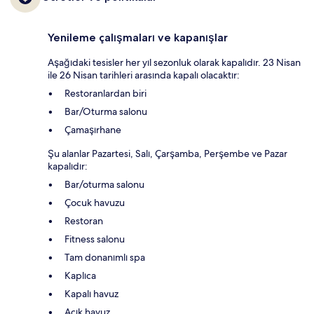
Yenileme çalışmaları ve kapanışlar
Aşağıdaki tesisler her yıl sezonluk olarak kapalıdır. 23 Nisan
ile 26 Nisan tarihleri arasında kapalı olacaktır:
Restoranlardan biri
Bar/Oturma salonu
Çamaşırhane
Şu alanlar Pazartesi, Salı, Çarşamba, Perşembe ve Pazar
kapalıdır:
Bar/oturma salonu
Çocuk havuzu
Restoran
Fitness salonu
Tam donanımlı spa
Kaplıca
Kapalı havuz
Açık havuz