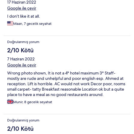
17 Haziran 2022
Google ile çevir
I don’t like it at all.
Maan, 7 gecelik seyahat
Doğrulanmış yorum
2/10 Kötü
7 Haziran 2022
Google ile çevir
Wrong photo shown, It is not a 4* hotel maximum 3* Staff-
mostly are rude and unhelpful and poor english esp. Ahmed at
reception. Lift is horrible. AC would not work Decor poor, rooms
small carpet- tatty Breakfast reasonable Location ok but a quite
place to have a meal as no good restaurants around.
Munir, 8 gecelik seyahat
Doğrulanmış yorum
2/10 Kötü