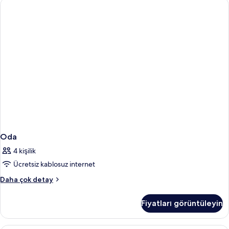
fazla
detay
Oda
4 kişilik
Ücretsiz kablosuz internet
Oda
Daha çok detay
hakkında
daha
Fiyatları görüntüleyin
fazla
detay
Minibar, odada kasa, masa, ütü/ütü ma