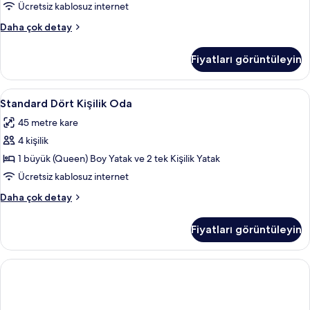
Ücretsiz kablosuz internet
Süit
Daha çok detay
hakkında
daha
Fiyatları görüntüleyin
fazla
detay
Standard
Minibar, odada kasa, masa, ütü/ütü ma
7
Standard Dört Kişilik Oda
Dört
45 metre kare
Kişilik
4 kişilik
Oda
için
1 büyük (Queen) Boy Yatak ve 2 tek Kişilik Yatak
tüm
Ücretsiz kablosuz internet
fotoğrafları
Standard
Daha çok detay
görün
Dört
Kişilik
Fiyatları görüntüleyin
Oda
hakkında
daha
fazla
detay