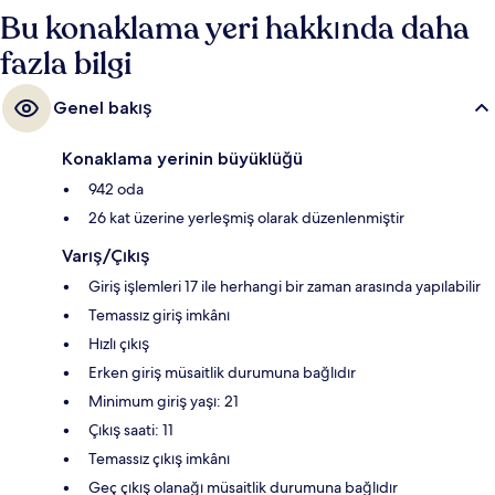
konforlu yataklar misafirlerden tam not alıyor.
Bu konaklama yeri hakkında daha
fazla bilgi
Genel bakış
Konaklama yerinin büyüklüğü
942 oda
26 kat üzerine yerleşmiş olarak düzenlenmiştir
Varış/Çıkış
Giriş işlemleri 17 ile herhangi bir zaman arasında yapılabilir
Temassız giriş imkânı
Hızlı çıkış
Erken giriş müsaitlik durumuna bağlıdır
Minimum giriş yaşı: 21
Çıkış saati: 11
Temassız çıkış imkânı
Geç çıkış olanağı müsaitlik durumuna bağlıdır