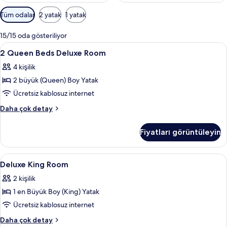
Odalar
Tüm odalar
2 yatak
1 yatak
için
mevcut
15/15 oda gösteriliyor
filtreler
2
Anti alerjik yatak takımı, odada kasa,
6
2 Queen Beds Deluxe Room
Queen
4 kişilik
Beds
2 büyük (Queen) Boy Yatak
Deluxe
Room
Ücretsiz kablosuz internet
için
2
Daha çok detay
tüm
Queen
Beds
fotoğrafları
Fiyatları görüntüleyin
Deluxe
görün
Room
hakkında
Deluxe
Anti alerjik yatak takımı, odada kasa,
10
daha
Deluxe King Room
King
fazla
2 kişilik
detay
Room
1 en Büyük Boy (King) Yatak
için
tüm
Ücretsiz kablosuz internet
fotoğrafları
Deluxe
Daha çok detay