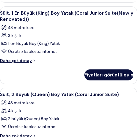
fazla
detay
Süit,
Anti alerjik yatak takımı, odada kasa,
8
Süit, 1 En Büyük (King) Boy Yatak (Coral Junior Suite(Newly
1
Renovated))
En
48 metre kare
Büyük
3 kişilik
(King)
1 en Büyük Boy (King) Yatak
Boy
Yatak
Ücretsiz kablosuz internet
(Coral
Süit,
Daha çok detay
Junior
1
En
Suite(Newly
Fiyatları görüntüleyin
Büyük
Renovated))
(King)
için
Boy
Süit,
Anti alerjik yatak takımı, odada kasa,
7
tüm
Yatak
Süit, 2 Büyük (Queen) Boy Yatak (Coral Junior Suite)
2
(Coral
fotoğrafları
48 metre kare
Junior
Büyük
görün
Suite(Newly
4 kişilik
(Queen)
Renovated))
Boy
2 büyük (Queen) Boy Yatak
hakkında
Yatak
daha
Ücretsiz kablosuz internet
fazla
(Coral
Süit,
Daha çok detay