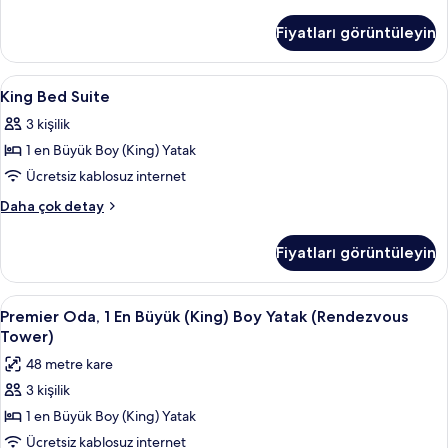
görün
King
Room
Fiyatları görüntüleyin
hakkında
daha
fazla
King
Anti alerjik yatak takımı, odada kasa,
11
detay
King Bed Suite
Bed
3 kişilik
Suite
1 en Büyük Boy (King) Yatak
için
tüm
Ücretsiz kablosuz internet
fotoğrafları
King
Daha çok detay
görün
Bed
Suite
Fiyatları görüntüleyin
hakkında
daha
fazla
Premier
Anti alerjik yatak takımı, odada kasa,
8
detay
Premier Oda, 1 En Büyük (King) Boy Yatak (Rendezvous
Oda,
Tower)
1
48 metre kare
En
3 kişilik
Büyük
1 en Büyük Boy (King) Yatak
(King)
Boy
Ücretsiz kablosuz internet