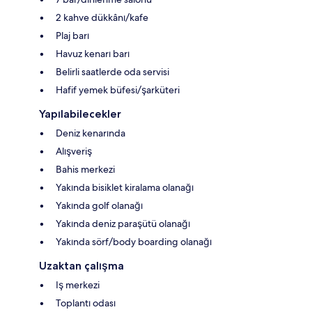
2 kahve dükkânı/kafe
Plaj barı
Havuz kenarı barı
Belirli saatlerde oda servisi
Hafif yemek büfesi/şarküteri
Yapılabilecekler
Deniz kenarında
Alışveriş
Bahis merkezi
Yakında bisiklet kiralama olanağı
Yakında golf olanağı
Yakında deniz paraşütü olanağı
Yakında sörf/body boarding olanağı
Uzaktan çalışma
Iş merkezi
Toplantı odası