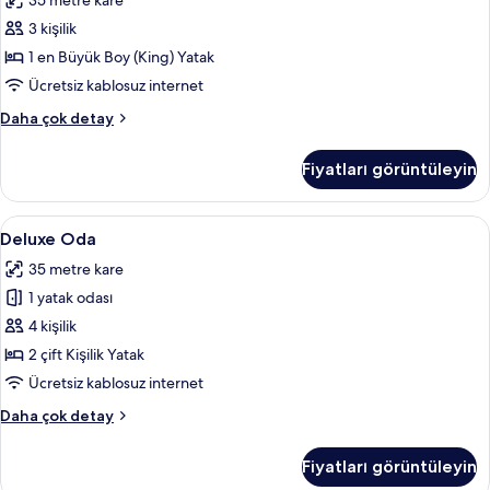
35 metre kare
Yatak
En
görün
(Rendezvous
3 kişilik
Büyük
Tower)
1 en Büyük Boy (King) Yatak
(King)
hakkında
daha
Boy
Ücretsiz kablosuz internet
fazla
Yatak
Deluxe
Daha çok detay
detay
(Newly
Oda,
1
Renovated)
Fiyatları görüntüleyin
En
için
Büyük
tüm
(King)
Deluxe
Deluxe Oda | Anti alerjik yatak takımı
11
fotoğrafları
Boy
Deluxe Oda
Oda
Yatak
görün
35 metre kare
(Newly
için
Renovated)
1 yatak odası
tüm
hakkında
fotoğrafları
4 kişilik
daha
görün
fazla
2 çift Kişilik Yatak
detay
Ücretsiz kablosuz internet
Deluxe
Daha çok detay
Oda
hakkında
Fiyatları görüntüleyin
daha