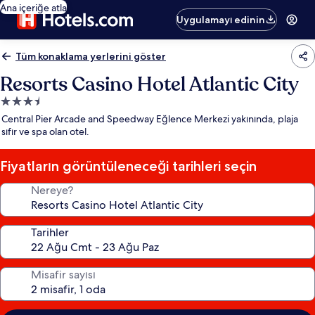
Ana içeriğe atla
Uygulamayı edinin
Tüm konaklama yerlerini göster
Resorts Casino Hotel Atlantic City
3.5
yıldızlı
Central Pier Arcade and Speedway Eğlence Merkezi yakınında, plaja
konaklama
sıfır ve spa olan otel.
yeri
Fiyatların görüntüleneceği tarihleri seçin
Nereye?
Tarihler
Misafir sayısı