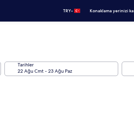
•
TRY
Konaklama yerinizi k
Tarihler