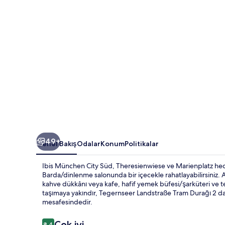
galerisi
49+
Genel Bakış
Odalar
Konum
Politikalar
Ibis München City Süd, Theresienwiese ve Marienplatz hede
Barda/dinlenme salonunda bir içecekle rahatlayabilirsiniz. Ay
kahve dükkânı veya kafe, hafif yemek büfesi/şarküteri ve te
taşımaya yakındır, Tegernseer Landstraße Tram Durağı 2 da
mesafesindedir.
Yorumlar
Çok iyi
8,4