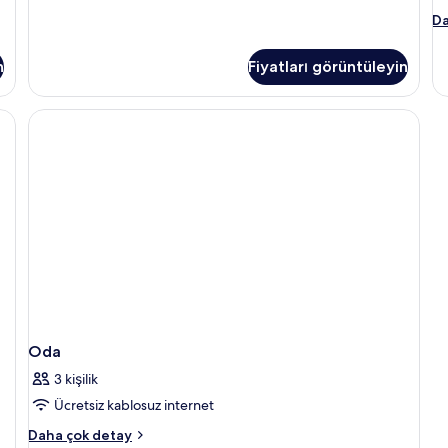
2
O
Da
Tek
ha
Kişilik
da
Yatak
n
Fiyatları görüntüleyin
fa
hakkında
de
daha
fazla
detay
Oda
3 kişilik
Ücretsiz kablosuz internet
Oda
Daha çok detay