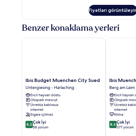
hakkında
daha
Fiyatları görüntüleyi
fazla
detay
Benzer konaklama yerleri
Ibis Budget Muenchen City Sued
Ibis Muenchen
Ibis
Ibis
Ibis Budget Muenchen City Sued
Ibis Muench
Budget
Muenchen
Untergiesing - Harlaching
Berg am Laim
Muenchen
City
Evcil hayvan dostu
Evcil hayvan 
City
Ost
Otopark mevcut
Otopark mev
Sued
Berg
Ücretsiz kablosuz
Ücretsiz kabl
Untergiesing
am
internet
internet
-
Laim
Sigara içilmez
Klima
Harlaching
10
10
Çok İyi
Çok İyi
8,2
8,4
üzerinden
üzerinden
58 yorum
377 yorum
8.2,
8.4,