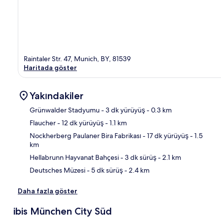
Raintaler Str. 47, Munich, BY, 81539
Haritada göster
Yakındakiler
Grünwalder Stadyumu
- 3 dk yürüyüş
- 0.3 km
Flaucher
- 12 dk yürüyüş
- 1.1 km
Hari
Nockherberg Paulaner Bira Fabrikası
- 17 dk yürüyüş
- 1.5
km
Hellabrunn Hayvanat Bahçesi
- 3 dk sürüş
- 2.1 km
Deutsches Müzesi
- 5 dk sürüş
- 2.4 km
Daha fazla göster
ibis München City Süd