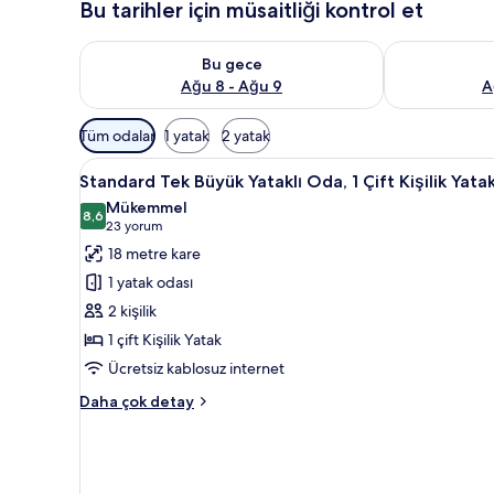
Bu tarihler için müsaitliği kontrol et
Bu gece için müsaitliği kontrol et Ağu 8 - Ağu 9
Yarın için müs
Bu gece
Ağu 8 - Ağu 9
A
Odalar
Tüm odalar
1 yatak
2 yatak
için
Standard
Odada kasa, masa, ses yalıtımı,
mevcut
7
Standard Tek Büyük Yataklı Oda, 1 Çift Kişilik Yata
Tek
filtreler
Mükemmel
Büyük
8,6
8,6 / 10
(23
23 yorum
Yataklı
yorum)
18 metre kare
Oda,
1 yatak odası
1
2 kişilik
Çift
1 çift Kişilik Yatak
Kişilik
Ücretsiz kablosuz internet
Yatak
için
Standard
Daha çok detay
tüm
Tek
Büyük
fotoğrafları
Yataklı
görün
Oda,