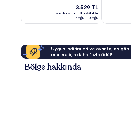
Çok
Çok
Güncel
3.529 TL
İyi,
İyi,
fiyat:
58
377
vergiler ve ücretler dâhildir
3.529 TL
yorum
yorum
9 Ağu - 10 Ağu
Uygun indirimleri ve avantajları görü
macera için daha fazla ödül!
Bölge hakkında