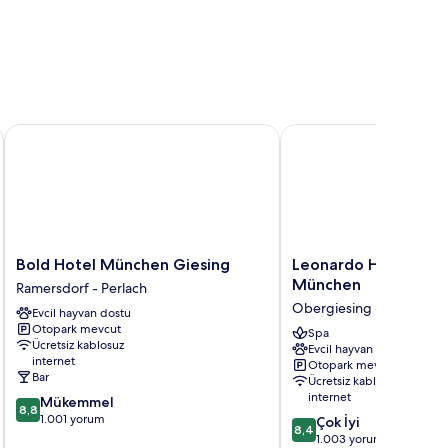
Bold Hotel München Giesing
Leonardo Hotel & Res
Bold
Leonardo
Bold Hotel München Giesing
Leonardo Hotel & Re
Hotel
Hotel
München
Ramersdorf - Perlach
München
&
Obergiesing - Fasangart
Evcil hayvan dostu
Giesing
Residenz
Otopark mevcut
Ramersdorf
München
Spa
Ücretsiz kablosuz
Evcil hayvan dostu
-
Obergiesing
internet
Otopark mevcut
Perlach
-
Bar
Ücretsiz kablosuz
Fasangarten
internet
10
Mükemmel
8,8
üzerinden
1.001 yorum
10
Çok İyi
8,4
8.8,
üzerinden
1.003 yorum