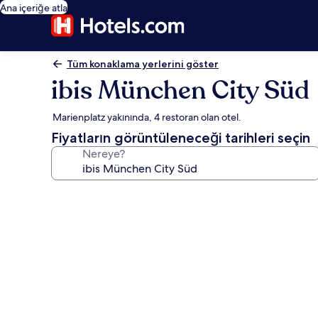
Ana içeriğe atla
Tüm konaklama yerlerini göster
ibis München City Süd
Marienplatz yakınında, 4 restoran olan otel.
Fiyatların görüntüleneceği tarihleri seçin
Nereye?
ibis
München
City
Süd
için
fotoğraf