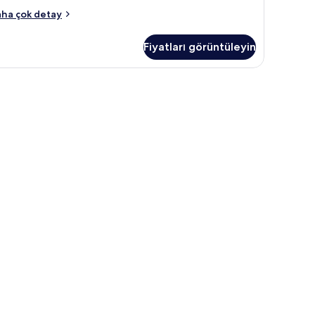
da
ha çok detay
kkında
ha
Fiyatları görüntüleyin
zla
tay