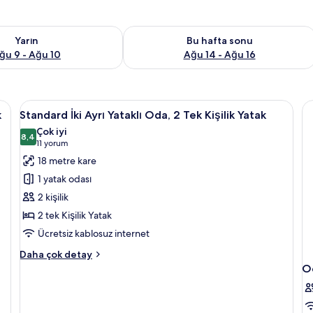
aitliği kontrol et Ağu 9 - Ağu 10
Bu hafta sonu için müsaitliği kontrol e
Yarın
Bu hafta sonu
ğu 9 - Ağu 10
Ağu 14 - Ağu 16
 ütü/ütü masası
Standard
Odada kasa, masa, ses yalıtımı, ütü/üt
7
k
Standard İki Ayrı Yataklı Oda, 2 Tek Kişilik Yatak
İki
Çok iyi
Ayrı
8,4
8,4 / 10
(11
11 yorum
Yataklı
yorum)
18 metre kare
Oda,
1 yatak odası
2
2 kişilik
Tek
2 tek Kişilik Yatak
Kişilik
Ücretsiz kablosuz internet
Yatak
için
Standard
Daha çok detay
tüm
İki
O
Ayrı
fotoğrafları
Yataklı
görün
Oda,