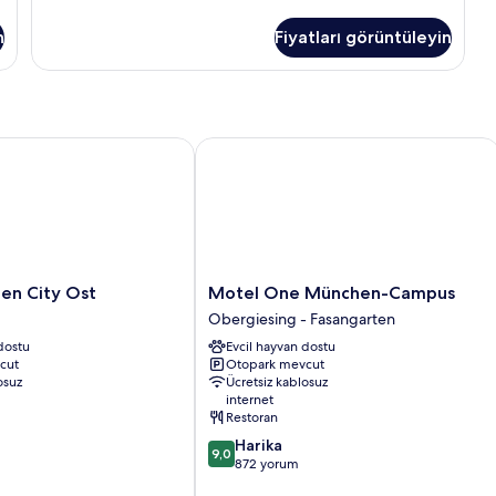
hakkında
daha
n
Fiyatları görüntüleyin
fazla
detay
 City Ost
Motel One München-Campus
Motel
en City Ost
Motel One München-Campus
One
Obergiesing - Fasangarten
München-
dostu
Evcil hayvan dostu
Campus
cut
Otopark mevcut
Obergiesing
osuz
Ücretsiz kablosuz
-
internet
Fasangarten
Restoran
10
Harika
9,0
üzerinden
872 yorum
9.0,