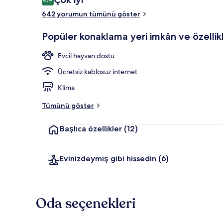
8,4/10
642 yorumun tümünü göster
Bar (konakla
Popüler konaklama yeri imkân ve özellikl
Evcil hayvan dostu
Ücretsiz kablosuz internet
Klima
Tümünü göster
Başlıca özellikler
(12)
Evinizdeymiş gibi hissedin
(6)
Oda seçenekleri