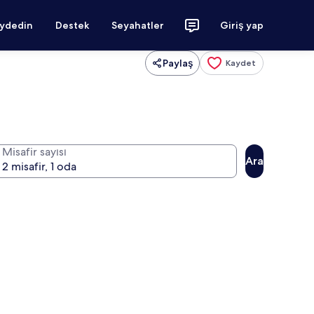
aydedin
Destek
Seyahatler
Giriş yap
Paylaş
Kaydet
Misafir sayısı
Ara