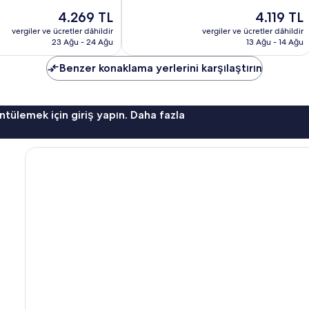
Harika,
Güncel
Güncel
4.269 TL
4.119 TL
872
fiyat:
fiyat:
yorum
vergiler ve ücretler dâhildir
vergiler ve ücretler dâhildir
4.269 TL
4.119 TL
23 Ağu - 24 Ağu
13 Ağu - 14 Ağu
Benzer konaklama yerlerini karşılaştırın
ntülemek için giriş yapın. Daha fazla