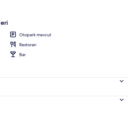
ma yerinde)
eri
Otopark mevcut
Restoran
Bar