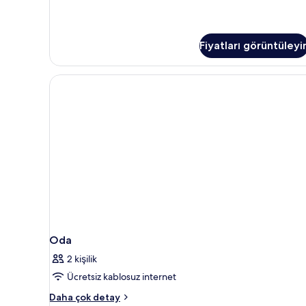
1
Çift
Kişilik
Yatak
Fiyatları görüntüleyi
hakkında
daha
fazla
detay
Oda
2 kişilik
Ücretsiz kablosuz internet
Oda
Daha çok detay