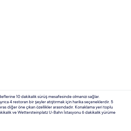
İş merkezi
flerine 10 dakikalık sürüş mesafesinde olmanızı sağlar.
rıca 4 restoran bir şeyler atıştırmak için harika seçeneklerdir. 5
ras diğer öne çıkan özellikler arasındadır. Konaklama yeri toplu
Konaklama y
kikalık ve Wettersteinplatz U-Bahn İstasyonu 6 dakikalık yürüme