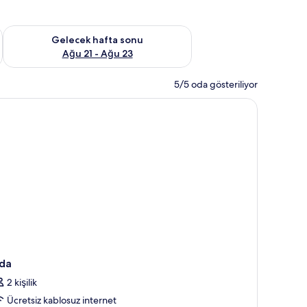
t Ağu 14 - Ağu 16
Önümüzdeki hafta sonu için müsaitliği kontrol et Ağu 21 - Ağ
Gelecek hafta sonu
Ağu 21 - Ağu 23
5/5 oda gösteriliyor
ü masası
da
2 kişilik
Ücretsiz kablosuz internet