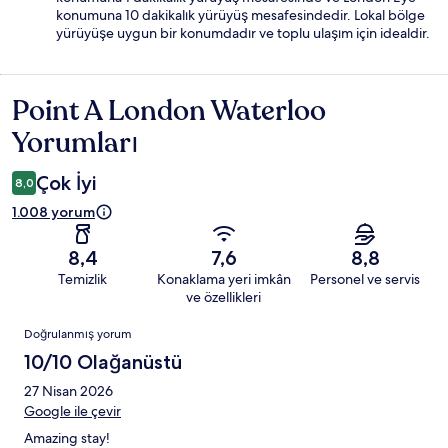
konumuna 10 dakikalık yürüyüş mesafesindedir. Lokal bölge
yürüyüşe uygun bir konumdadır ve toplu ulaşım için idealdir.
Point A London Waterloo
Yorumlar
Yorumları
Çok İyi
8,0
1.008 yorum
8,4
7,6
8,8
Temizlik
Konaklama yeri imkân
Personel ve servis
ve özellikleri
Yorumlar
Doğrulanmış yorum
10/10 Olağanüstü
27 Nisan 2026
Google ile çevir
Amazing stay!