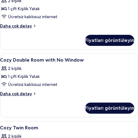
2 kişilik
Window
için
1 çift Kişilik Yatak
tüm
Ücretsiz kablosuz internet
fotoğrafları
Accessible
Daha çok detay
görün
Double
without
Fiyatları görüntüleyin
Window
hakkında
daha
Cozy
Odada kasa, masa, güneşlik/perde, ücr
7
fazla
Cozy Double Room with No Window
Double
detay
2 kişilik
Room
1 çift Kişilik Yatak
with
No
Ücretsiz kablosuz internet
Window
Cozy
Daha çok detay
için
Double
Room
tüm
Fiyatları görüntüleyin
with
fotoğrafları
No
görün
Window
Cozy
Odada kasa, masa, güneşlik/perde, ücr
4
hakkında
Cozy Twin Room
Twin
daha
2 kişilik
fazla