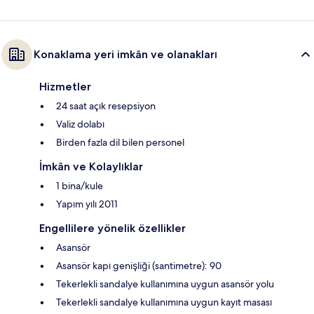
Konaklama yeri imkân ve olanakları
Hizmetler
24 saat açık resepsiyon
Valiz dolabı
Birden fazla dil bilen personel
İmkân ve Kolaylıklar
1 bina/kule
Yapım yılı 2011
Engellilere yönelik özellikler
Asansör
Asansör kapı genişliği (santimetre): 90
Tekerlekli sandalye kullanımına uygun asansör yolu
Tekerlekli sandalye kullanımına uygun kayıt masası