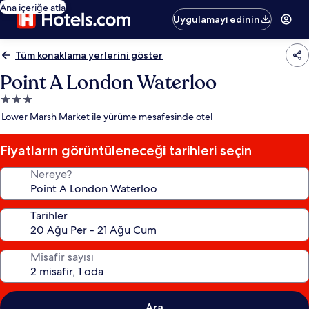
Ana içeriğe atla
Uygulamayı edinin
Tüm konaklama yerlerini göster
Point A London Waterloo
3.0
yıldızlı
Lower Marsh Market ile yürüme mesafesinde otel
konaklama
yeri
Fiyatların görüntüleneceği tarihleri seçin
Nereye?
Tarihler
Misafir sayısı
Ara