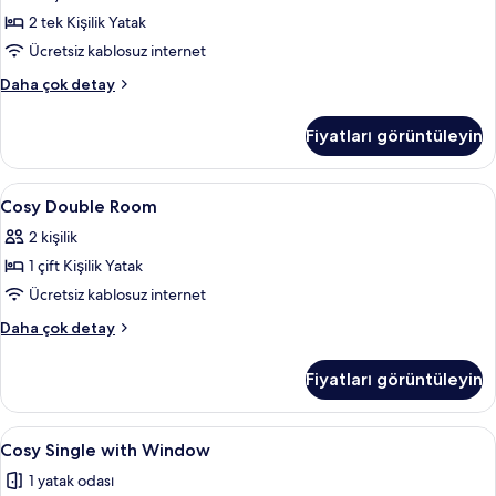
Room
detay
2 tek Kişilik Yatak
için
tüm
Ücretsiz kablosuz internet
fotoğrafları
Cozy
Daha çok detay
görün
Twin
Room
Fiyatları görüntüleyin
hakkında
daha
fazla
Cosy
Odada kasa, masa, güneşlik/perde, ücr
5
detay
Cosy Double Room
Double
2 kişilik
Room
1 çift Kişilik Yatak
için
tüm
Ücretsiz kablosuz internet
fotoğrafları
Cosy
Daha çok detay
görün
Double
Room
Fiyatları görüntüleyin
hakkında
daha
fazla
Cosy
Cosy Single with Window | Odada kasa,
6
detay
Cosy Single with Window
Single
1 yatak odası
with