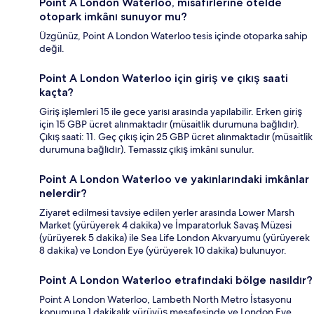
Point A London Waterloo, misafirlerine otelde
otopark imkânı sunuyor mu?
Üzgünüz, Point A London Waterloo tesis içinde otoparka sahip
değil.
Point A London Waterloo için giriş ve çıkış saati
kaçta?
Giriş işlemleri 15 ile gece yarısı arasında yapılabilir. Erken giriş
için 15 GBP ücret alınmaktadır (müsaitlik durumuna bağlıdır).
Çıkış saati: 11. Geç çıkış için 25 GBP ücret alınmaktadır (müsaitlik
durumuna bağlıdır). Temassız çıkış imkânı sunulur.
Point A London Waterloo ve yakınlarındaki imkânlar
nelerdir?
Ziyaret edilmesi tavsiye edilen yerler arasında Lower Marsh
Market (yürüyerek 4 dakika) ve İmparatorluk Savaş Müzesi
(yürüyerek 5 dakika) ile Sea Life London Akvaryumu (yürüyerek
8 dakika) ve London Eye (yürüyerek 10 dakika) bulunuyor.
Point A London Waterloo etrafındaki bölge nasıldır?
Point A London Waterloo, Lambeth North Metro İstasyonu
konumuna 1 dakikalık yürüyüş mesafesinde ve London Eye