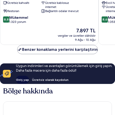
Ücretsiz kahvaltı
Ücretsiz kablosuz
Evcil 
London
Londra
internet
Ücrets
Waterloo
Kent
Restoran
Bağlantılı odalar mevcut
intern
Londra
Merkezi
10
10
Kent
Mükemmel
Mük
8,8
8,6
üzerinden
üzerind
Merkezi
1.323 yorum
1.05
8.8,
8.6,
Güncel
7.897 TL
Mükemmel,
Mükemm
fiyat:
1.323
1.053
vergiler ve ücretler dâhildir
7.897 TL
9 Ağu - 10 Ağu
yorum
yorum
Benzer konaklama yerlerini karşılaştırın
Uygun indirimleri ve avantajları görüntülemek için giriş yapın.
Daha fazla macera için daha fazla ödül!
Giriş yap
Ücretsiz olarak kaydolun
Bölge hakkında