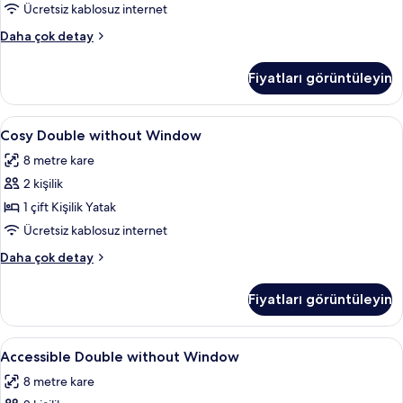
fotoğrafları
Ücretsiz kablosuz internet
görün
Cosy
Daha çok detay
Double
with
Fiyatları görüntüleyin
Window
hakkında
daha
Cosy
Cosy Double without Window | Odada k
5
fazla
Cosy Double without Window
Double
detay
8 metre kare
without
2 kişilik
Window
için
1 çift Kişilik Yatak
tüm
Ücretsiz kablosuz internet
fotoğrafları
Cosy
Daha çok detay
görün
Double
without
Fiyatları görüntüleyin
Window
hakkında
daha
Accessible
Accessible Double without Window | O
5
fazla
Accessible Double without Window
Double
detay
8 metre kare
without