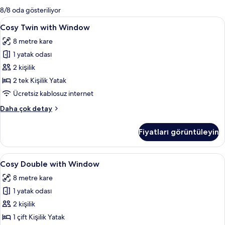
mevcut
8/8 oda gösteriliyor
filtreler
Cosy
Cosy Twin with Window | Odada kasa, 
6
Cosy Twin with Window
Twin
8 metre kare
with
1 yatak odası
Window
için
2 kişilik
tüm
2 tek Kişilik Yatak
fotoğrafları
Ücretsiz kablosuz internet
görün
Cosy
Daha çok detay
Twin
with
Fiyatları görüntüleyin
Window
hakkında
daha
Cosy
Cosy Double with Window | Odada kasa
8
fazla
Cosy Double with Window
Double
detay
8 metre kare
with
1 yatak odası
Window
için
2 kişilik
tüm
1 çift Kişilik Yatak