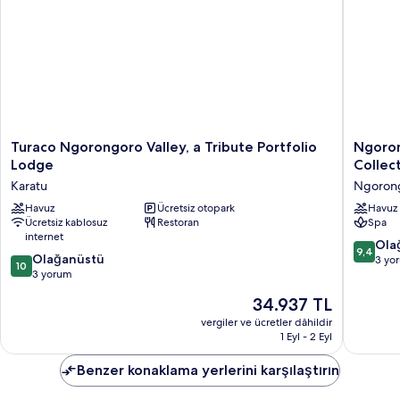
Turaco
Ngoron
Turaco Ngorongoro Valley, a Tribute Portfolio
Ngoro
Ngorongoro
Lodge
Lodge
Collec
Valley,
membe
Karatu
Ngoron
a
of
Tribute
Havuz
Ücretsiz otopark
Meliá
Havuz
Ücretsiz kablosuz
Restoran
Spa
Portfolio
Collecti
internet
Lodge
-
10
Ola
9,4
Karatu
The
10
Olağanüstü
üzerind
3 yo
10
Leading
üzerinden
3 yorum
9.4,
Hotels
10.0,
Olağanü
Güncel
34.937 TL
of
Olağanüstü,
3
fiyat:
the
3
vergiler ve ücretler dâhildir
yorum
34.937 TL
1 Eyl - 2 Eyl
World
yorum
Ngoron
Benzer konaklama yerlerini karşılaştırın