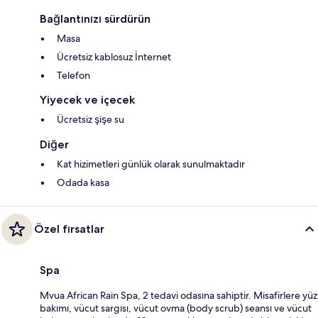
Bağlantınızı sürdürün
Masa
Ücretsiz kablosuz İnternet
Telefon
Yiyecek ve içecek
Ücretsiz şişe su
Diğer
Kat hizimetleri günlük olarak sunulmaktadır
Odada kasa
Özel fırsatlar
Spa
Mvua African Rain Spa, 2 tedavi odasına sahiptir. Misafirlere yüz
bakımı, vücut sargısı, vücut ovma (body scrub) seansı ve vücut