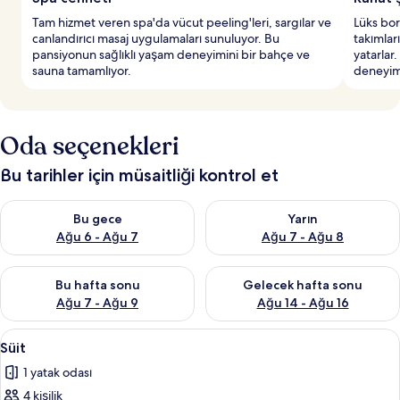
Tam hizmet veren spa'da vücut peeling'leri, sargılar ve
Lüks born
canlandırıcı masaj uygulamaları sunuluyor. Bu
takımlar
pansiyonun sağlıklı yaşam deneyimini bir bahçe ve
yatarlar
sauna tamamlıyor.
deneyim
Oda seçenekleri
Bu tarihler için müsaitliği kontrol et
Bu gece için müsaitliği kontrol et Ağu 6 - Ağu 7
Yarın için müsaitliği kontrol e
Bu gece
Yarın
Ağu 6 - Ağu 7
Ağu 7 - Ağu 8
Bu hafta sonu için müsaitliği kontrol et Ağu 7 - Ağu 9
Önümüzdeki hafta sonu için müs
Bu hafta sonu
Gelecek hafta sonu
Ağu 7 - Ağu 9
Ağu 14 - Ağu 16
Süit
Süit | Oturma alanı | Şömine
9
Süit
için
1 yatak odası
tüm
4 kişilik
fotoğrafları