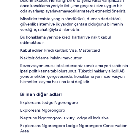
bulunmaktadır. Herhangi bir endişeniz varsa varışınızdan
önce konaklama yeriyle iletişime geçerek size uygun bir
oda ayarlayıp ayarlayamayacaklarını teyit etmenizi öneririz.
Misafirler tesiste yangın söndürücü, duman dedektörü,
güvenlik sistemi ve ilk yardım çantası olduğunu bilmenin
verdiği iç rahatlığıyla dinlenebilir.
Bu konaklama yerinde kredi kartları ve nakit kabul
edilmektedir.
Kabul edilen kredi kartları: Visa, Mastercard
Nakitsiz ödeme imkânı mevcuttur.
Rezervasyonunuzu iptal ederseniz konaklama yeri sahibinin
iptal politikasına tabi olursunuz. Tüketici haklarıyla ilgili AB
yönetmelikleri çerçevesinde, konaklama yeri rezervasyon
hizmetleri cayma hakkına tabi değildir.
Bilinen diğer adları
Exploreans Lodge Ngorongoro
Exploreans Ngorongoro
Neptune Ngorongoro Luxury Lodge all inclusive
Exploreans Ngorongoro Lodge Ngorongoro Conservation
Area