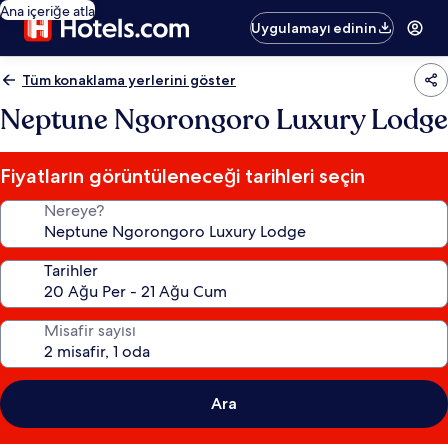
Ana içeriğe atla
Uygulamayı edinin
Tüm konaklama yerlerini göster
Neptune Ngorongoro Luxury Lodge
Fiyatların görüntüleneceği tarihleri seçin
Nereye?
Tarihler
Misafir sayısı
Ara