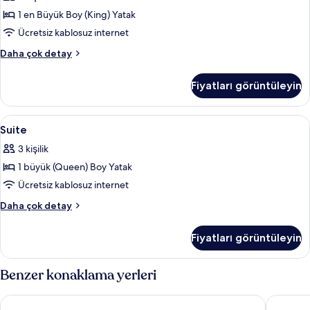
görün
1 en Büyük Boy (King) Yatak
Ücretsiz kablosuz internet
Süit
Daha çok detay
hakkında
daha
Fiyatları görüntüleyin
fazla
detay
Suite
Kaliteli yatak takımı, minibar, odada k
1
Suite
için
3 kişilik
tüm
1 büyük (Queen) Boy Yatak
fotoğrafları
görün
Ücretsiz kablosuz internet
Suite
Daha çok detay
hakkında
daha
Fiyatları görüntüleyin
fazla
detay
Benzer konaklama yerleri
Turaco Ngorongoro Valley, a Tribute Portfolio Lodge
Ngorongo