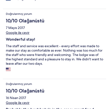
3 nights and we wish we could have stayed longer. Joseph,
Martina, Clara were great. The cleaning crew were superb!
Restaurant staff was always happy with a smile on their face. If
Doğrulanmış yorum
you arrange a tour through the hotel make sure you ask for
Peter as your tour guide. He has an eye of an eagle and is
10/10 Olağanüstü
humble and always happy!!! Thank you Neptune staff for
7 Mayıs 2017
making our stay one of the best we have ever had.
Google ile çevir
Wonderful stay!
The staff and service was excellent - every effort was made to
make our stay as comfortable as ever. Nothing was too much for
the staff who were friendly and welcoming. The lodge was of
the highest standard and a pleasure to stay in. We didn't want to
leave after our two days.
Doğrulanmış yorum
10/10 Olağanüstü
16 Nisan 2017
Google ile çevir