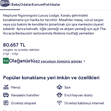
57+
Genel Bakış
Odalar
Konum
Politikalar
Neptune Ngorongoro Luxury Lodge, Karatu şehrindeki
konaklamanız için harika bir tercihtir. Misafirler masaj, vücut sargısı
veya yüz bakımı ile kendilerini şımartmak için spa merkezini ziyaret
edebilir. Ayrıca kahvaltı, öğle yemeği ve akşam yemeği için açık The
Accacia Restaurant restoranında Akdeniz mutfağı yemekleri
sunulmaktadır. Açık havuz, bar/dinlenme salonu ve sauna; bu lüks
kulübe dâhilindeki diğer öne çıkan özellikler arasındadır.
Şu
80.657 TL
anki
vergiler ve ücretler dâhildir
fiyat
2 Eyl - 3 Eyl
Açık yüzme havuzu, havuz şemsiyeleri
80.657 TL
Yorumlar
Olağanüstü
9,6
40 yorumun tümünü göster
9,6/10
Popüler konaklama yeri imkân ve özellikleri
Havuz
Spa
Havaalanı transferi
Evcil hayvan dostu
Ücretsiz otopark
Ücretsiz kablosuz internet