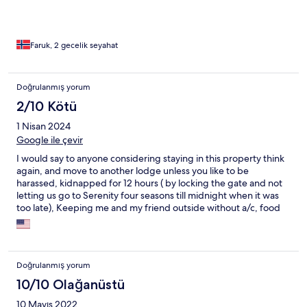
Faruk, 2 gecelik seyahat
Doğrulanmış yorum
2/10 Kötü
1 Nisan 2024
Google ile çevir
I would say to anyone considering staying in this property think
again, and move to another lodge unless you like to be
harassed, kidnapped for 12 hours ( by locking the gate and not
letting us go to Serenity four seasons till midnight when it was
too late), Keeping me and my friend outside without a/c, food
or water in the heat of Tanzania. Manager in Neptune
Ngorongoro acted like he belongs to some criminal enterprises,
thinking of nothing as racketeering, insults, threats,
intimidations by sending his other gang members pretending to
Doğrulanmış yorum
be police, causing my blood pressure skyrocket and nervous
breakdown with crying all that time. Finally after reaching
10/10 Olağanüstü
breaking point I started to fight back, by calling Expedia,
10 Mayıs 2022
American Embassy and other lodges in Serengeti where we