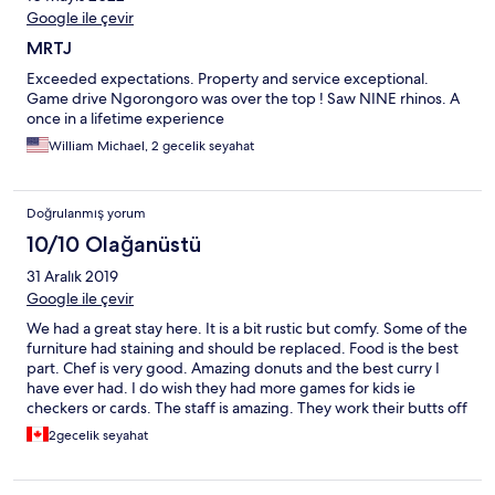
Google ile çevir
were on the way to FOR HELP! This experience left a bitter taste
about whole supposed to be nice vacation time across half of
MRTJ
the world. I have been all over many continents, and seen good
and not very, but in general hotels always trying to
Exceeded expectations. Property and service exceptional.
accommodate and resolve the problem. But this NEPTUNE
Game drive Ngorongoro was over the top ! Saw NINE rhinos. A
NGORONGORO can't be even characterized ( the only things
once in a lifetime experience
coming to mind is Torture chamber)
William Michael, 2 gecelik seyahat
Doğrulanmış yorum
10/10 Olağanüstü
31 Aralık 2019
Google ile çevir
We had a great stay here. It is a bit rustic but comfy. Some of the
furniture had staining and should be replaced. Food is the best
part. Chef is very good. Amazing donuts and the best curry I
have ever had. I do wish they had more games for kids ie
checkers or cards. The staff is amazing. They work their butts off
to make sure you are happy. Please tip them. You are a terrible
2gecelik seyahat
person if you do not tip the service staff in Africa. I do not care
what your country customs are. You tip in Africa.