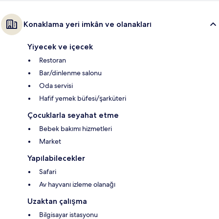
Konaklama yeri imkân ve olanakları
Yiyecek ve içecek
Restoran
Bar/dinlenme salonu
Oda servisi
Hafif yemek büfesi/şarküteri
Çocuklarla seyahat etme
Bebek bakımı hizmetleri
Market
Yapılabilecekler
Safari
Av hayvanı izleme olanağı
Uzaktan çalışma
Bilgisayar istasyonu