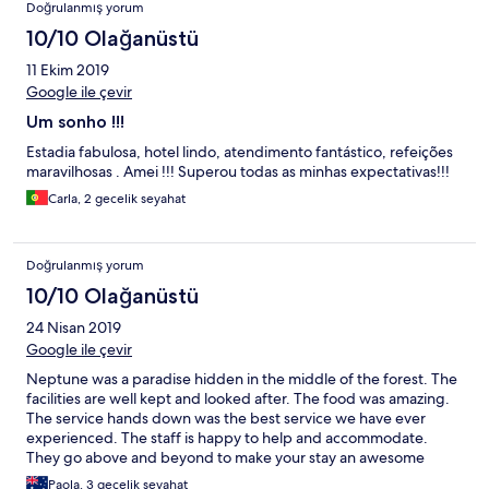
Doğrulanmış yorum
10/10 Olağanüstü
11 Ekim 2019
Google ile çevir
Um sonho !!!
Estadia fabulosa, hotel lindo, atendimento fantástico, refeições
maravilhosas . Amei !!! Superou todas as minhas expectativas!!!
Carla, 2 gecelik seyahat
Doğrulanmış yorum
10/10 Olağanüstü
24 Nisan 2019
Google ile çevir
Neptune was a paradise hidden in the middle of the forest. The
facilities are well kept and looked after. The food was amazing.
The service hands down was the best service we have ever
experienced. The staff is happy to help and accommodate.
They go above and beyond to make your stay an awesome
experience! I would 100% recommend this hotel. We stayed for
Paola, 3 gecelik seyahat