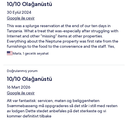
10/10 Olağanüstü
30 Eylül 2024
Google ile çevir
This was a splurge reservation at the end of our ten days in
Tanzania. What a treat that was-especially after struggling with
Internet and other “missing” items at other properties.
Everything about the Neptune property was first rate from the
furnishings to the food to the convenience and the staff. Yes,
the price point was higher than we normally spend but truly if
Marla, 1 gecelik seyahat
you get what you pay for, the price seems justified. At Neptune
we received what we paid for and then some!
Doğrulanmış yorum
10/10 Olağanüstü
16 Mart 2026
Google ile çevir
Alt var fantastisk: servicen, maten og beliggenheten
Svømmebasseng må oppgraderes så det står i still med resten
av lodgen Dette stedet anbefales på det sterkeste og vi
kommer definitivt tilbake