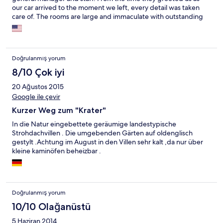
our car arrived to the moment we left, every detail was taken
care of. The rooms are large and immaculate with outstanding
views from the porch, the lodge is well-decorated and the food
is excellent. But what we will remember most is the friendliness
of the general manager and staff.
Doğrulanmış yorum
8/10 Çok iyi
20 Ağustos 2015
Google ile çevir
Kurzer Weg zum "Krater"
In die Natur eingebettete geräumige landestypische
Strohdachvillen . Die umgebenden Gärten auf oldenglisch
gestylt .Achtung im August in den Villen sehr kalt ,da nur über
kleine kaminöfen beheizbar .
Doğrulanmış yorum
10/10 Olağanüstü
5 Haziran 2014