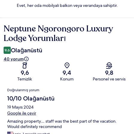
Evet, her oda mobilyalı balkon veya verandaya sahiptir.
Neptune Ngorongoro Luxury
Yorumlar
Lodge Yorumları
Olağanüstü
9,6
40 yorum
9,6
9,4
9,8
Temizlik
Konum
Personel ve servis
Yorumlar
Doğrulanmış yorum
10/10 Olağanüstü
19 Mayıs 2024
Google ile çevir
Amazing property… staff was the best part of the vacation.
Would definitely recommend
Lorie, 1 gecelik seyahat