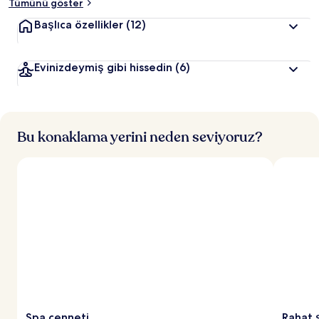
Tümünü göster
Başlıca özellikler
(12)
Evinizdeymiş gibi hissedin
(6)
Bu konaklama yerini neden seviyoruz?
Spa cenneti
Rahat 