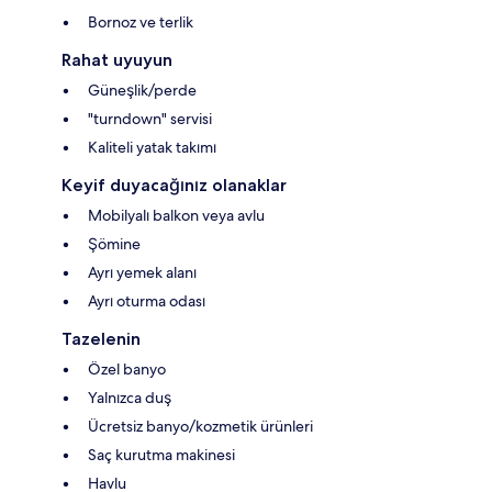
Bornoz ve terlik
Rahat uyuyun
Güneşlik/perde
"turndown" servisi
Kaliteli yatak takımı
Keyif duyacağınız olanaklar
Mobilyalı balkon veya avlu
Şömine
Ayrı yemek alanı
Ayrı oturma odası
Tazelenin
Özel banyo
Yalnızca duş
Ücretsiz banyo/kozmetik ürünleri
Saç kurutma makinesi
Havlu