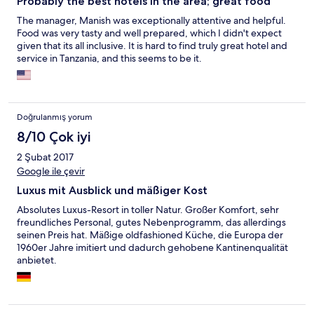
Probably the best hotels in the area; great food
The manager, Manish was exceptionally attentive and helpful.
Food was very tasty and well prepared, which I didn't expect
given that its all inclusive. It is hard to find truly great hotel and
service in Tanzania, and this seems to be it.
Doğrulanmış yorum
8/10 Çok iyi
2 Şubat 2017
Google ile çevir
Luxus mit Ausblick und mäßiger Kost
Absolutes Luxus-Resort in toller Natur. Großer Komfort, sehr
freundliches Personal, gutes Nebenprogramm, das allerdings
seinen Preis hat. Mäßige oldfashioned Küche, die Europa der
1960er Jahre imitiert und dadurch gehobene Kantinenqualität
anbietet.