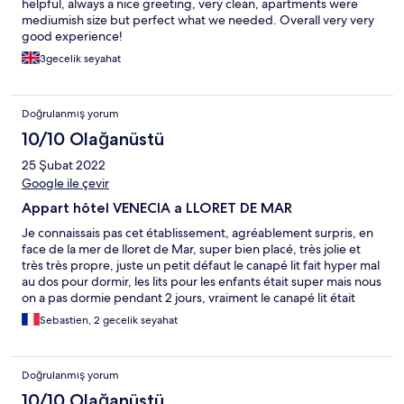
helpful, always a nice greeting, very clean, apartments were
mediumish size but perfect what we needed. Overall very very
good experience!
3gecelik seyahat
Doğrulanmış yorum
10/10 Olağanüstü
25 Şubat 2022
Google ile çevir
Appart hôtel VENECIA a LLORET DE MAR
Je connaissais pas cet établissement, agréablement surpris, en
face de la mer de lloret de Mar, super bien placé, très jolie et
très très propre, juste un petit défaut le canapé lit fait hyper mal
au dos pour dormir, les lits pour les enfants était super mais nous
on a pas dormie pendant 2 jours, vraiment le canapé lit était
vraiment mort. A part ça, le personnel et très bien et à l'écoute.
Sebastien, 2 gecelik seyahat
Je conseille cet établissement
Doğrulanmış yorum
10/10 Olağanüstü