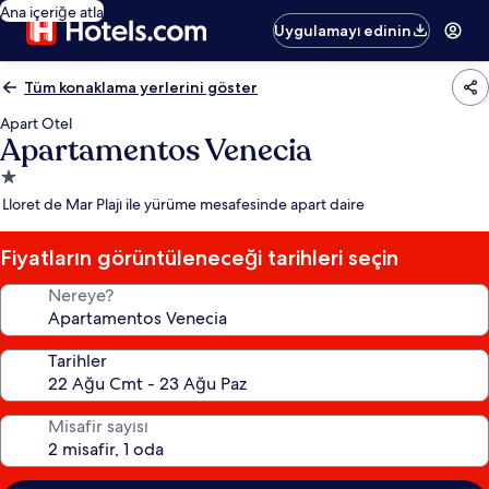
Ana içeriğe atla
Uygulamayı edinin
Tüm konaklama yerlerini göster
Apart Otel
Apartamentos Venecia
1.0
yıldızlı
Lloret de Mar Plajı ile yürüme mesafesinde apart daire
konaklama
yeri
Fiyatların görüntüleneceği tarihleri seçin
Nereye?
Tarihler
Misafir sayısı