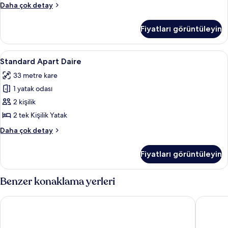
Panoramic
Daha çok detay
için
Apart
tüm
Daire,
Fiyatları görüntüleyin
1
fotoğrafları
Yatak
görün
Odası
Standard
Standard Apart Daire | Odada kasa, g
5
(4
Standard Apart Daire
Apart
people)
33 metre kare
hakkında
Daire
daha
1 yatak odası
için
fazla
tüm
2 kişilik
detay
fotoğrafları
2 tek Kişilik Yatak
görün
Standard
Daha çok detay
Apart
Daire
Fiyatları görüntüleyin
hakkında
daha
fazla
Benzer konaklama yerleri
detay
Apartaments Lloret Sun
Sweet Ll