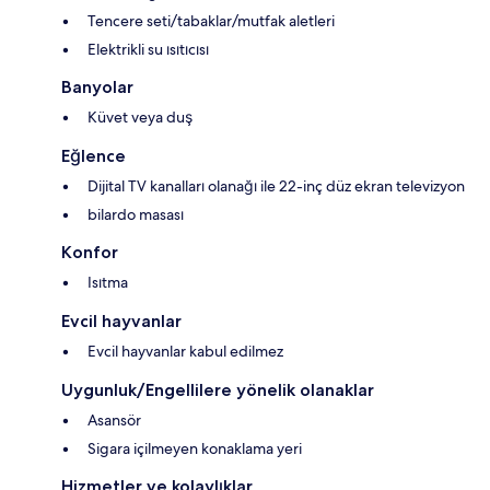
Tencere seti/tabaklar/mutfak aletleri
Elektrikli su ısıtıcısı
Banyolar
Küvet veya duş
Eğlence
Dijital TV kanalları olanağı ile 22-inç düz ekran televizyon
bilardo masası
Konfor
Isıtma
Evcil hayvanlar
Evcil hayvanlar kabul edilmez
Uygunluk/Engellilere yönelik olanaklar
Asansör
Sigara içilmeyen konaklama yeri
Hizmetler ve kolaylıklar