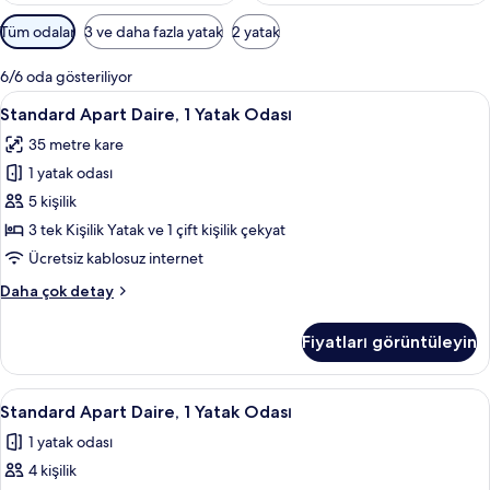
Odalar
Tüm odalar
3 ve daha fazla yatak
2 yatak
için
mevcut
6/6 oda gösteriliyor
filtreler
Standard
Standard Apart Daire, 1 Yatak Odası | O
5
Standard Apart Daire, 1 Yatak Odası
Apart
35 metre kare
Daire,
1 yatak odası
1
Yatak
5 kişilik
Odası
3 tek Kişilik Yatak ve 1 çift kişilik çekyat
için
Ücretsiz kablosuz internet
tüm
Standard
Daha çok detay
fotoğrafları
Apart
görün
Daire,
Fiyatları görüntüleyin
1
Yatak
Odası
Standard
Odada kasa, güneşlik/perde, ütü/ütü 
7
hakkında
Standard Apart Daire, 1 Yatak Odası
Apart
daha
1 yatak odası
fazla
Daire,
detay
4 kişilik
1