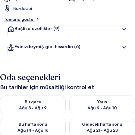
Buzdolabı
Tümünü göster
Başlıca özellikler
(9)
Evinizdeymiş gibi hissedin
(6)
Oda seçenekleri
Bu tarihler için müsaitliği kontrol et
Bu gece için müsaitliği kontrol et Ağu 8 - Ağu 9
Yarın için müsaitliği kontrol e
Bu gece
Yarın
Ağu 8 - Ağu 9
Ağu 9 - Ağu 10
Bu hafta sonu için müsaitliği kontrol et Ağu 14 - Ağu 16
Önümüzdeki hafta sonu için mü
Bu hafta sonu
Gelecek hafta sonu
Ağu 14 - Ağu 16
Ağu 21 - Ağu 23