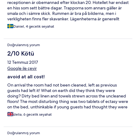
receptionen är obemannad efter klockan 20. Hotellet har endast
en hiss som sett bättre dagar. Trapporna som annars gäller är
smala och i sämre skick. Rummen är bra på bilderna, men i
verkligheten finns fler skavanker. Lägenheterna är generellt
väldigt lyhörda och ventilationen dålig. Min säng var en
Daniel, 4 gecelik seyahat
bäddsoffa och gick inte att sova i. I badrummet luktade det
unkskunk rätt ofta. I övrigt var glas och tallrikar rena.
Parkeringsplats finns nära stranden, kostar pengar. Parkera då i
Doğrulanmış yorum
de gröna rutorna och köp parkeringsbiljett
2/10 Kötü
12 Temmuz 2017
Google ile çevir
avoid at all cost!
On arrival the room had not been cleaned, left as previous
guests had left it! What on earth did they think they were
doing? Dirty bed linen and towels strewn across the uncleaned
floors! The most disturbing thing was two tablets of ectasy were
on the bed, unthinkable if young guests had thought they were
sweets! After complaining immediately, all backed up with video
delia, 6 gecelik seyahat
and photographic evidence, they promptly moved us to
another room. They took a sizeable deposit over £108, wich
despite being over three weeks ago has not be repaid.there are
Doğrulanmış yorum
extra charges we were not aware off at time of booking for