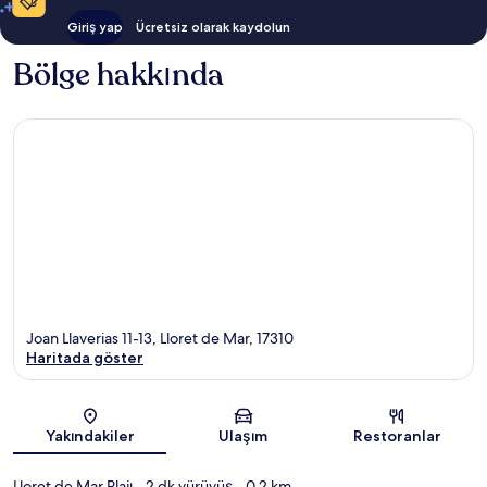
Giriş yap
Ücretsiz olarak kaydolun
Bölge hakkında
Joan Llaverias 11-13, Lloret de Mar, 17310
Haritada göster
Harita
Yakındakiler
Ulaşım
Restoranlar
Lloret de Mar Plajı
- 2 dk yürüyüş
- 0.2 km