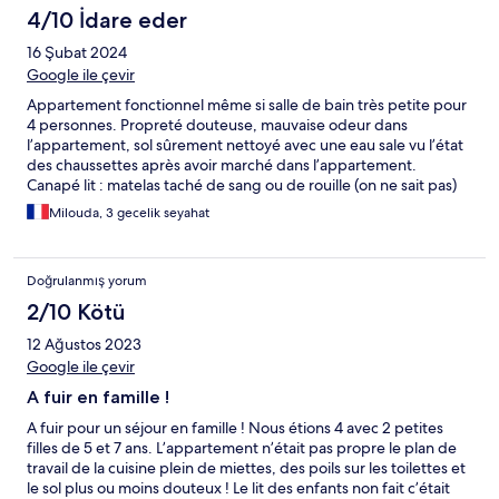
towels and bed linen, as it was in small print at the bottom of
4/10 İdare eder
hotel.com page! They even charged for toilet roll! Can't see why
16 Şubat 2024
hotel.com would even advertise such a low level
establishment,when they contacted hotel about our complaints,
Google ile çevir
they denied everything, buyers beware, or better still avoid at
Appartement fonctionnel même si salle de bain très petite pour
all costs!
4 personnes. Propreté douteuse, mauvaise odeur dans
l’appartement, sol sûrement nettoyé avec une eau sale vu l’état
des chaussettes après avoir marché dans l’appartement.
Canapé lit : matelas taché de sang ou de rouille (on ne sait pas)
et de très mauvaise qualité, trou au milieu j’ai passé deux nuits
Milouda, 3 gecelik seyahat
qui m’ont laissé le dos en compote. Nous avons passé que deux
nuits sur trois car ce n’était plus possible pour nous de rester
dans ces conditions.
Doğrulanmış yorum
2/10 Kötü
12 Ağustos 2023
Google ile çevir
A fuir en famille !
A fuir pour un séjour en famille ! Nous étions 4 avec 2 petites
filles de 5 et 7 ans. L’appartement n’était pas propre le plan de
travail de la cuisine plein de miettes, des poils sur les toilettes et
le sol plus ou moins douteux ! Le lit des enfants non fait c’était