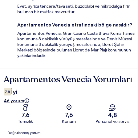
Evet, ayrıca tencere/tava seti, buzdolabı ve mikrodalga fırın
bulunan bir mutfak mevcuttur.
Apartamentos Venecia etrafındaki bölge nasıldır?
Apartamentos Venecia, Gran Casino Costa Brava Kumarhanesi
konumuna 8 dakikalık yürüyüş mesafesinde ve Deniz Müzesi
konumuna 3 dakikalık yürüyüş mesafesinde, Lloret Şehir
Merkezi bölgesinde bulunan Lloret de Mar Plajı konumunun
yakınlarındadır.
Apartamentos Venecia Yorumları
Yorumlar
İyi
7,8
46 yorum
7,6
7,6
4,8
Temizlik
Konum
Personel ve servis
Yorumlar
Doğrulanmış yorum