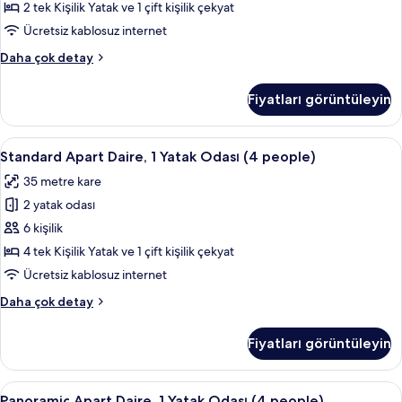
Yatak
2 tek Kişilik Yatak ve 1 çift kişilik çekyat
Odası
Ücretsiz kablosuz internet
için
Standard
Daha çok detay
tüm
Apart
fotoğrafları
Daire,
Fiyatları görüntüleyin
1
görün
Yatak
Odası
Standard
Odada kasa, güneşlik/perde, ütü/ütü 
8
hakkında
Standard Apart Daire, 1 Yatak Odası (4 people)
Apart
daha
35 metre kare
fazla
Daire,
detay
2 yatak odası
1
Yatak
6 kişilik
Odası
4 tek Kişilik Yatak ve 1 çift kişilik çekyat
(4
Ücretsiz kablosuz internet
people)
Standard
Daha çok detay
için
Apart
tüm
Daire,
Fiyatları görüntüleyin
1
fotoğrafları
Yatak
görün
Odası
Panoramic
Odada kasa, güneşlik/perde, ütü/ütü 
10
(4
Panoramic Apart Daire, 1 Yatak Odası (4 people)