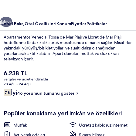
ceki
Sonraki
29+
Genel Bakış
Otel Özellikleri
Konum
Fiyatlar
Politikalar
Apartamentos Venecia, Tossa de Mar Plajı ve Lloret de Mar Plajı
hedeflerine 15 dakikalık sürüş mesafesinde olmanızı sağlar. Misafirler
yakındaki yürüyüş/bisiklet yolları ve sualtı dalışı olanağından
yararlanarak aktif kalabilir. Apart daireler, mutfak ve düz ekran
televizyon içerir.
Şu
6.238 TL
anki
vergiler ve ücretler dâhildir
fiyat
23 Ağu - 24 Ağu
Odada kasa, güneşlik/perde, ütü/ütü 
6.238 TL
Yorumlar
İyi
7,8
46 yorumun tümünü göster
7,8/10
Popüler konaklama yeri imkân ve özellikleri
Mutfak
Ücretsiz kablosuz internet
Ayrı yatak odaları
Sigara içilmez