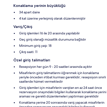
Konaklama yerinin büyüklüğü
34 apart daire
4 kat üzerine yerleşmiş olarak düzenlenmiştir
Varış/Çıkış
Giriş işlemleri 16 ile 20 arasında yapılabilir
Geç giriş olanağı müsaitlik durumuna bağlıdır
Minimum giriş yaşı: 18
Çıkış saati: 11
Özel giriş talimatları
Resepsiyon her gün 9 - 20 saatleri arasında açıktır
Misafirlerin giriş talimatlarını öğrenmek için konaklama
yeriyle önceden irtibat kurması gereklidir; resepsiyon sınırlı
saatlerde hizmet vermektedir
Giriş işlemleri için misafirlerin varıştan en az 24 saat önce
rezervasyon onayındaki bilgileri kullanarak konaklama yerini
araması ve gerekli düzenlemeleri yaptırması gereklidir
Konaklama yerine 20 sonrasında varış yapacak misafirlerin
önceden rezervasyon onayındaki bilgileri kullanarak