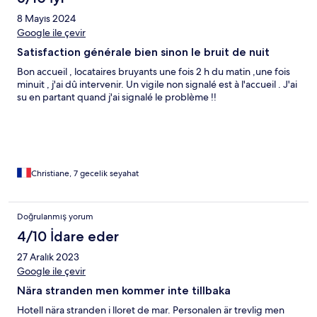
8 Mayıs 2024
Google ile çevir
Satisfaction générale bien sinon le bruit de nuit
Bon accueil , locataires bruyants une fois 2 h du matin ,une fois
minuit , j'ai dû intervenir. Un vigile non signalé est à l'accueil . J'ai
su en partant quand j'ai signalé le problème !!
Christiane, 7 gecelik seyahat
Doğrulanmış yorum
4/10 İdare eder
27 Aralık 2023
Google ile çevir
Nära stranden men kommer inte tillbaka
Hotell nära stranden i lloret de mar. Personalen är trevlig men