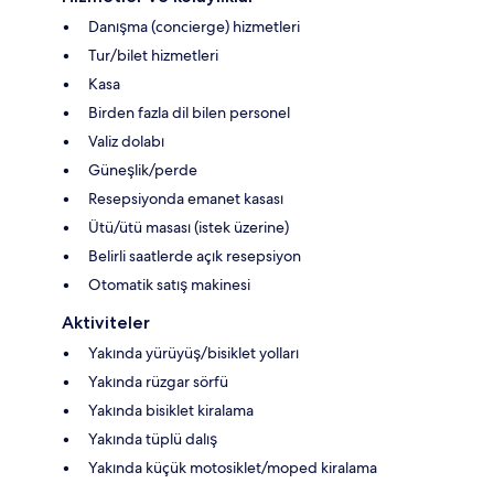
Danışma (concierge) hizmetleri
Tur/bilet hizmetleri
Kasa
Birden fazla dil bilen personel
Valiz dolabı
Güneşlik/perde
Resepsiyonda emanet kasası
Ütü/ütü masası (istek üzerine)
Belirli saatlerde açık resepsiyon
Otomatik satış makinesi
Aktiviteler
Yakında yürüyüş/bisiklet yolları
Yakında rüzgar sörfü
Yakında bisiklet kiralama
Yakında tüplü dalış
Yakında küçük motosiklet/moped kiralama