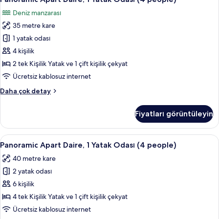
Apart
people)
Deniz manzarası
hakkında
Daire,
daha
35 metre kare
1
fazla
Yatak
1 yatak odası
detay
Odası
4 kişilik
(4
2 tek Kişilik Yatak ve 1 çift kişilik çekyat
people)
Ücretsiz kablosuz internet
için
Panoramic
Daha çok detay
tüm
Apart
fotoğrafları
Daire,
Fiyatları görüntüleyin
görün
1
Yatak
Odası
Panoramic
Panoramic Apart Daire, 1 Yatak Odası 
7
(4
Panoramic Apart Daire, 1 Yatak Odası (4 people)
Apart
people)
40 metre kare
hakkında
Daire,
daha
2 yatak odası
1
fazla
Yatak
6 kişilik
detay
Odası
4 tek Kişilik Yatak ve 1 çift kişilik çekyat
(4
Ücretsiz kablosuz internet
people)