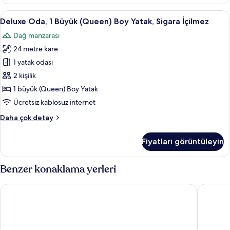
(King)
tüm
Boy
Deluxe
1 yatak odası, kaliteli yatak takımı, od
fotoğrafları
9
Yatak,
Deluxe Oda, 1 Büyük (Queen) Boy Yatak, Sigara İçilmez
Oda,
Engellilere
görün
Dağ manzarası
Uygun,
1
Sigara
24 metre kare
Büyük
İçilmez
(Queen)
1 yatak odası
hakkında
Boy
daha
2 kişilik
fazla
Yatak,
1 büyük (Queen) Boy Yatak
detay
Sigara
Ücretsiz kablosuz internet
İçilmez
Deluxe
Daha çok detay
için
Oda,
tüm
1
Fiyatları görüntüleyin
fotoğrafları
Büyük
(Queen)
görün
Boy
Benzer konaklama yerleri
Yatak,
Sigara
Holiday Inn Quito Airport by IHG
Courtyar
İçilmez
hakkında
daha
fazla
detay