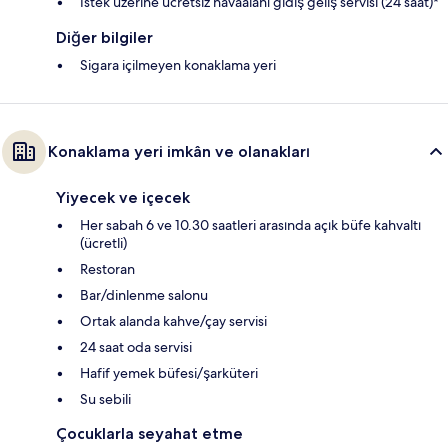
İstek üzerine ücretsiz havaalanı gidiş geliş servisi (24 saat)*
Diğer bilgiler
Sigara içilmeyen konaklama yeri
Konaklama yeri imkân ve olanakları
Yiyecek ve içecek
Her sabah 6 ve 10.30 saatleri arasında açık büfe kahvaltı
(ücretli)
Restoran
Bar/dinlenme salonu
Ortak alanda kahve/çay servisi
24 saat oda servisi
Hafif yemek büfesi/şarküteri
Su sebili
Çocuklarla seyahat etme