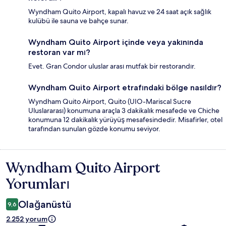
Wyndham Quito Airport, kapalı havuz ve 24 saat açık sağlık
kulübü ile sauna ve bahçe sunar.
Wyndham Quito Airport içinde veya yakınında
restoran var mı?
Evet. Gran Condor uluslar arası mutfak bir restorandır.
Wyndham Quito Airport etrafındaki bölge nasıldır?
Wyndham Quito Airport, Quito (UIO-Mariscal Sucre
Uluslararası) konumuna araçla 3 dakikalık mesafede ve Chiche
konumuna 12 dakikalık yürüyüş mesafesindedir. Misafirler, otel
tarafından sunulan gözde konumu seviyor.
Wyndham Quito Airport
Yorumlar
Yorumları
Olağanüstü
9,6
2.252 yorum