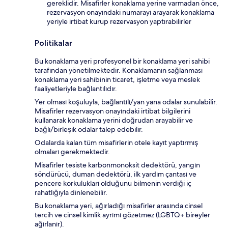
gereklidir. Misafirler konaklama yerine varmadan önce,
rezervasyon onayındaki numarayı arayarak konaklama
yeriyle irtibat kurup rezervasyon yaptırabilirler
Politikalar
Bu konaklama yeri profesyonel bir konaklama yeri sahibi
tarafından yönetilmektedir. Konaklamanın sağlanması
konaklama yeri sahibinin ticaret, işletme veya meslek
faaliyetleriyle bağlantılıdır.
Yer olması koşuluyla, bağlantılı/yan yana odalar sunulabilir.
Misafirler rezervasyon onayındaki irtibat bilgilerini
kullanarak konaklama yerini doğrudan arayabilir ve
bağlı/birleşik odalar talep edebilir.
Odalarda kalan tüm misafirlerin otele kayıt yaptırmış
olmaları gerekmektedir.
Misafirler tesiste karbonmonoksit dedektörü, yangın
söndürücü, duman dedektörü, ilk yardım çantası ve
pencere korkulukları olduğunu bilmenin verdiği iç
rahatlığıyla dinlenebilir.
Bu konaklama yeri, ağırladığı misafirler arasında cinsel
tercih ve cinsel kimlik ayrımı gözetmez (LGBTQ+ bireyler
ağırlanır).