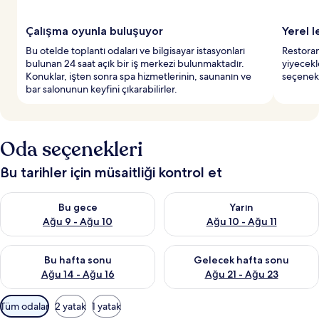
y
e
r
Çalışma oyunla buluşuyor
Yerel 
l
Bu otelde toplantı odaları ve bilgisayar istasyonları
Restoran
e
bulunan 24 saat açık bir iş merkezi bulunmaktadır.
yiyecekl
r
Konuklar, işten sonra spa hizmetlerinin, saunanın ve
seçenekl
d
bar salonunun keyfini çıkarabilirler.
e
n
b
i
Oda seçenekleri
r
i
Bu tarihler için müsaitliği kontrol et
Bu gece için müsaitliği kontrol et Ağu 9 - Ağu 10
Yarın için müsaitliği kontrol et
Bu gece
Yarın
Ağu 9 - Ağu 10
Ağu 10 - Ağu 11
Bu hafta sonu için müsaitliği kontrol et Ağu 14 - Ağu 16
Önümüzdeki hafta sonu için mü
Bu hafta sonu
Gelecek hafta sonu
Ağu 14 - Ağu 16
Ağu 21 - Ağu 23
Odalar
Tüm odalar
2 yatak
1 yatak
için