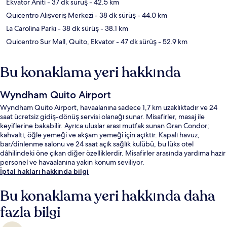
Ekvator Anıtı
- 37 dk sürüş
- 42.5 km
Quicentro Alışveriş Merkezi
- 38 dk sürüş
- 44.0 km
La Carolina Parkı
- 38 dk sürüş
- 38.1 km
Quicentro Sur Mall, Quito, Ekvator
- 47 dk sürüş
- 52.9 km
Bu konaklama yeri hakkında
Wyndham Quito Airport
Wyndham Quito Airport, havaalanına sadece 1,7 km uzaklıktadır ve 24
saat ücretsiz gidiş-dönüş servisi olanağı sunar. Misafirler, masaj ile
keyiflerine bakabilir. Ayrıca uluslar arası mutfak sunan Gran Condor;
kahvaltı, öğle yemeği ve akşam yemeği için açıktır. Kapalı havuz,
bar/dinlenme salonu ve 24 saat açık sağlık kulübü, bu lüks otel
dâhilindeki öne çıkan diğer özelliklerdir. Misafirler arasında yardıma hazır
personel ve havaalanına yakın konum seviliyor.
İptal hakları hakkında bilgi
Bu konaklama yeri hakkında daha
fazla bilgi