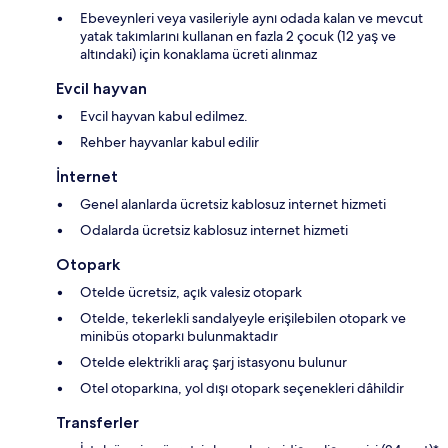
Ebeveynleri veya vasileriyle aynı odada kalan ve mevcut
yatak takımlarını kullanan en fazla 2 çocuk (12 yaş ve
altındaki) için konaklama ücreti alınmaz
Evcil hayvan
Evcil hayvan kabul edilmez.
Rehber hayvanlar kabul edilir
İnternet
Genel alanlarda ücretsiz kablosuz internet hizmeti
Odalarda ücretsiz kablosuz internet hizmeti
Otopark
Otelde ücretsiz, açık valesiz otopark
Otelde, tekerlekli sandalyeyle erişilebilen otopark ve
minibüs otoparkı bulunmaktadır
Otelde elektrikli araç şarj istasyonu bulunur
Otel otoparkına, yol dışı otopark seçenekleri dâhildir
Transferler