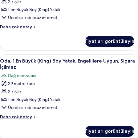
(King)
2 kişilik
Boy
1 en Büyük Boy (King) Yatak
Yatak,
Ücretsiz kablosuz internet
Sigara
Deluxe
Daha çok detay
İçilmez
Oda,
için
1
Fiyatları görüntüleyin
tüm
En
Büyük
fotoğrafları
(King)
Oda,
1 yatak odası, kaliteli yatak takımı, od
görün
12
Boy
Oda, 1 En Büyük (King) Boy Yatak, Engellilere Uygun, Sigara
1
Yatak,
İçilmez
Sigara
En
Dağ manzarası
İçilmez
Büyük
hakkında
29 metre kare
(King)
daha
2 kişilik
Boy
fazla
detay
Yatak,
1 en Büyük Boy (King) Yatak
Engellilere
Ücretsiz kablosuz internet
Uygun,
Oda,
Daha çok detay
Sigara
1
İçilmez
En
Fiyatları görüntüleyin
Büyük
için