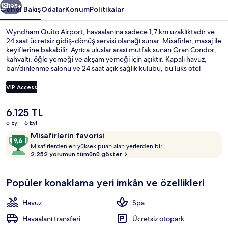
195+
Genel Bakış
Odalar
Konum
Politikalar
Wyndham Quito Airport, havaalanına sadece 1,7 km uzaklıktadır ve
24 saat ücretsiz gidiş-dönüş servisi olanağı sunar. Misafirler, masaj ile
keyiflerine bakabilir. Ayrıca uluslar arası mutfak sunan Gran Condor;
kahvaltı, öğle yemeği ve akşam yemeği için açıktır. Kapalı havuz,
bar/dinlenme salonu ve 24 saat açık sağlık kulübü, bu lüks otel
dâhilindeki öne çıkan diğer özelliklerdir. Misafirler arasında yardıma
hazır personel ve havaalanına yakın konum seviliyor.
VIP Access
Şu
6.125 TL
Yemek ve içecek
anki
5 Eyl - 6 Eyl
fiyat
Yorumlar
10
Misafirlerin favorisi
6.125 TL
M
üzerinden
Misafirlerden en yüksek puan alan yerlerden biri
i
2.252 yorumun tümünü göster
9,6,
s
Misafirlerin
a
favorisi
Popüler konaklama yeri imkân ve özellikleri
f
i
r
Havuz
Spa
l
e
Havaalanı transferi
Ücretsiz otopark
r