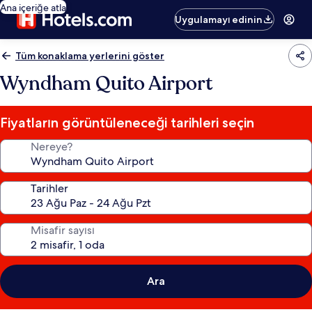
Ana içeriğe atla
Uygulamayı edinin
Tüm konaklama yerlerini göster
Wyndham Quito Airport
Fiyatların görüntüleneceği tarihleri seçin
Nereye?
Tarihler
Misafir sayısı
Ara