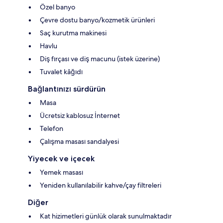
Özel banyo
Çevre dostu banyo/kozmetik ürünleri
Saç kurutma makinesi
Havlu
Diş fırçası ve diş macunu (istek üzerine)
Tuvalet kâğıdı
Bağlantınızı sürdürün
Masa
Ücretsiz kablosuz İnternet
Telefon
Çalışma masası sandalyesi
Yiyecek ve içecek
Yemek masası
Yeniden kullanılabilir kahve/çay filtreleri
Diğer
Kat hizimetleri günlük olarak sunulmaktadır