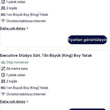
Büyük
1 yatak odası
hakkında
(King)
daha
2 kişilik
fazla
Boy
1 en Büyük Boy (King) Yatak
detay
Yatak
Ücretsiz kablosuz internet
için
Deluxe
Daha çok detay
tüm
Oda,
fotoğrafları
1
Fiyatları görüntüleyin
görün
En
Büyük
(King)
Executive
Executive Stüdyo Süit, 1 En Büyük (King
20
Boy
Executive Stüdyo Süit, 1 En Büyük (King) Boy Yatak
Stüdyo
Yatak
Dağ manzarası
hakkında
Süit,
daha
56 metre kare
1
fazla
En
1 yatak odası
detay
Büyük
2 kişilik
(King)
1 en Büyük Boy (King) Yatak
Boy
Ücretsiz kablosuz internet
Yatak
Executive
Daha çok detay
için
Stüdyo
tüm
Süit,