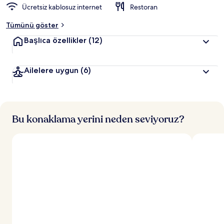
Ücretsiz kablosuz internet
Restoran
d
e
Tümünü göster
n
Başlıca özellikler
(12)
e
n
Ailelere uygun
(6)
y
ü
k
s
e
k
Bu konaklama yerini neden seviyoruz?
p
u
a
n
a
l
a
n