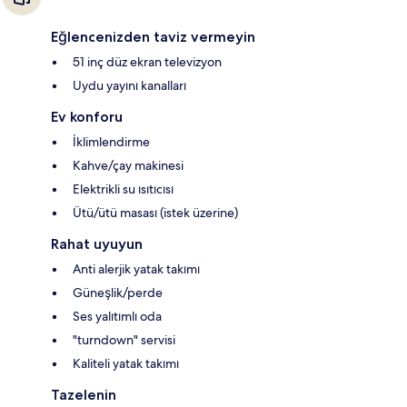
Eğlencenizden taviz vermeyin
51 inç düz ekran televizyon
Uydu yayını kanalları
Ev konforu
İklimlendirme
Kahve/çay makinesi
Elektrikli su ısıtıcısı
Ütü/ütü masası (istek üzerine)
Rahat uyuyun
Anti alerjik yatak takımı
Güneşlik/perde
Ses yalıtımlı oda
"turndown" servisi
Kaliteli yatak takımı
Tazelenin