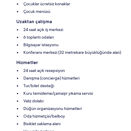
Çocuklar ücretsiz konaklar
Çocuk menüsü
Uzaktan çalışma
24 saat açık iş merkezi
6 toplantı odaları
Bilgisayar istasyonu
Konferans merkezi (32 metrekare büyüklüğünde alan)
Hizmetler
24 saat açık resepsiyon
Danışma (concierge) hizmetleri
Tur/bilet desteği
Kuru temizleme/çamaşır yıkama servisi
Valiz dolabı
Düğün organizasyonu hizmetleri
Oda hizmetçisi/belboy
Bisiklet saklama alanı