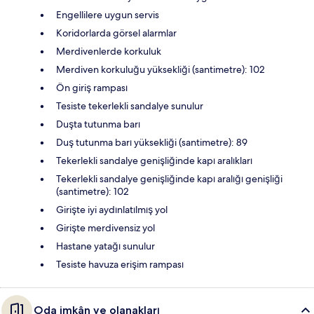
Engellilere uygun servis
Koridorlarda görsel alarmlar
Merdivenlerde korkuluk
Merdiven korkuluğu yüksekliği (santimetre): 102
Ön giriş rampası
Tesiste tekerlekli sandalye sunulur
Duşta tutunma barı
Duş tutunma barı yüksekliği (santimetre): 89
Tekerlekli sandalye genişliğinde kapı aralıkları
Tekerlekli sandalye genişliğinde kapı aralığı genişliği
(santimetre): 102
Girişte iyi aydınlatılmış yol
Girişte merdivensiz yol
Hastane yatağı sunulur
Tesiste havuza erişim rampası
Oda imkân ve olanakları