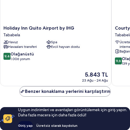
Holiday
Courtya
Holiday Inn Quito Airport by IHG
Courty
Inn
By
Tababela
Tababel
Quito
Marriott
Havuz
Spa
Ücrets
Airport
Quito
Havaalanı transferi
Evcil hayvan dostu
intern
by
Airport
Bağlan
IHG
Tababel
10
Olağanüstü
9,4
10
Tababela
Ola
üzerinden
1.006 yorum
9,6
üzerind
139 
9.4,
9.6,
Olağanüstü,
Güncel
5.843 TL
Olağanü
1.006
fiyat:
139
yorum
23 Ağu - 24 Ağu
5.843 TL
yorum
Benzer konaklama yerlerini karşılaştırın
Uygun indirimleri ve avantajları görüntülemek için giriş yapın.
Daha fazla macera için daha fazla ödül!
Giriş yap
Ücretsiz olarak kaydolun