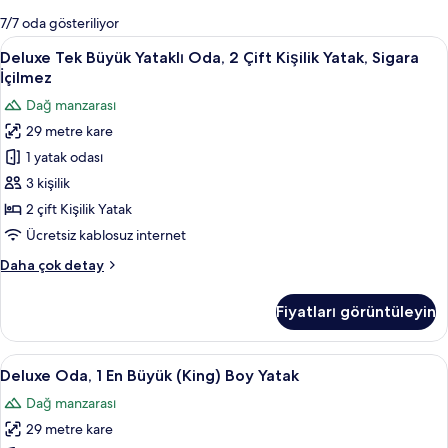
mevcut
7/7 oda gösteriliyor
filtreler
Deluxe
Deluxe Tek Büyük Yataklı Oda, 2 Çift Kiş
13
Deluxe Tek Büyük Yataklı Oda, 2 Çift Kişilik Yatak, Sigara
Tek
İçilmez
Büyük
Dağ manzarası
Yataklı
29 metre kare
Oda,
1 yatak odası
2
Çift
3 kişilik
Kişilik
2 çift Kişilik Yatak
Yatak,
Ücretsiz kablosuz internet
Sigara
Deluxe
Daha çok detay
İçilmez
Tek
için
Büyük
Fiyatları görüntüleyin
Yataklı
tüm
Oda,
fotoğrafları
2
Deluxe
1 yatak odası, kaliteli yatak takımı, od
görün
13
Çift
Deluxe Oda, 1 En Büyük (King) Boy Yatak
Oda,
Kişilik
Dağ manzarası
Yatak,
1
Sigara
29 metre kare
En
İçilmez