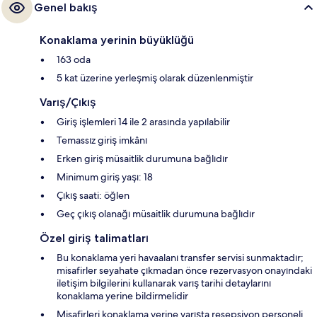
Genel bakış
Konaklama yerinin büyüklüğü
163 oda
5 kat üzerine yerleşmiş olarak düzenlenmiştir
Varış/Çıkış
Giriş işlemleri 14 ile 2 arasında yapılabilir
Temassız giriş imkânı
Erken giriş müsaitlik durumuna bağlıdır
Minimum giriş yaşı: 18
Çıkış saati: öğlen
Geç çıkış olanağı müsaitlik durumuna bağlıdır
Özel giriş talimatları
Bu konaklama yeri havaalanı transfer servisi sunmaktadır;
misafirler seyahate çıkmadan önce rezervasyon onayındaki
iletişim bilgilerini kullanarak varış tarihi detaylarını
konaklama yerine bildirmelidir
Misafirleri konaklama yerine varışta resepsiyon personeli