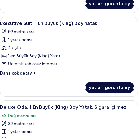
Fiyatları görüntüleyin
fotoğrafları
1
En
görün
Büyük
Executive
Executive Süit, 1 En Büyük (King) Boy Y
12
(King)
Executive Süit, 1 En Büyük (King) Boy Yatak
Süit,
Boy
59 metre kare
Yatak
1
hakkında
1 yatak odası
En
daha
Büyük
2 kişilik
fazla
(King)
detay
1 en Büyük Boy (King) Yatak
Boy
Ücretsiz kablosuz internet
Yatak
Executive
Daha çok detay
için
Süit,
tüm
1
Fiyatları görüntüleyin
En
fotoğrafları
Büyük
görün
(King)
Deluxe
1 yatak odası, kaliteli yatak takımı, od
15
Boy
Deluxe Oda, 1 En Büyük (King) Boy Yatak, Sigara İçilmez
Oda,
Yatak
Dağ manzarası
hakkında
1
daha
32 metre kare
En
fazla
Büyük
1 yatak odası
detay