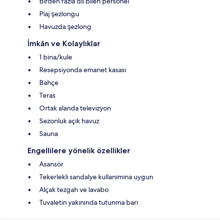
Birden fazla dil bilen personel
Plaj şezlongu
Havuzda şezlong
İmkân ve Kolaylıklar
1 bina/kule
Resepsiyonda emanet kasası
Bahçe
Teras
Ortak alanda televizyon
Sezonluk açık havuz
Sauna
Engellilere yönelik özellikler
Asansör
Tekerlekli sandalye kullanımına uygun
Alçak tezgah ve lavabo
Tuvaletin yakınında tutunma barı