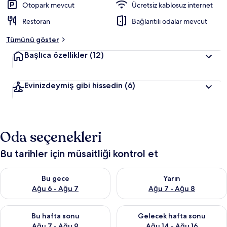
Otopark mevcut
Ücretsiz kablosuz internet
Restoran
Bağlantılı odalar mevcut
Tümünü göster
Başlıca özellikler
(12)
Evinizdeymiş gibi hissedin
(6)
Oda seçenekleri
Bu tarihler için müsaitliği kontrol et
Bu gece için müsaitliği kontrol et Ağu 6 - Ağu 7
Yarın için müsaitliği kontrol e
Bu gece
Yarın
Ağu 6 - Ağu 7
Ağu 7 - Ağu 8
Bu hafta sonu için müsaitliği kontrol et Ağu 7 - Ağu 9
Önümüzdeki hafta sonu için müs
Bu hafta sonu
Gelecek hafta sonu
Ağu 7 - Ağu 9
Ağu 14 - Ağu 16