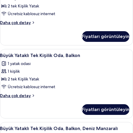
fazla
Havuz
detay
2 tek Kişilik Yatak
Manzaralı
Ücretsiz kablosuz internet
için
Tek
Daha çok detay
tüm
Büyük
fotoğrafları
Yataklı
Fiyatları görüntüleyin
Oda,
görün
Balkon,
Havuz
Büyük
Odada kasa, masa, ücretsiz kablosuz İn
8
Manzaralı
Büyük Yataklı Tek Kişilik Oda, Balkon
Yataklı
hakkında
1 yatak odası
daha
Tek
fazla
1 kişilik
Kişilik
detay
Oda,
2 tek Kişilik Yatak
Balkon
Ücretsiz kablosuz internet
için
Büyük
Daha çok detay
tüm
Yataklı
fotoğrafları
Tek
Fiyatları görüntüleyin
Kişilik
görün
Oda,
Balkon
Büyük
Odada kasa, masa, ücretsiz kablosuz İn
11
hakkında
Büyük Yataklı Tek Kişilik Oda, Balkon, Deniz Manzaralı
Yataklı
daha