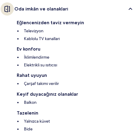
Oda imkân ve olanakları
Eğlencenizden taviz vermeyin
Televizyon
Kablolu TV kanalları
Ev konforu
İklimlendirme
Elektrikli su ısıtıcısı
Rahat uyuyun
Çarşaf takımı verilir
Keyif duyacağınız olanaklar
Balkon
Tazelenin
Yalnızca küvet
Bide