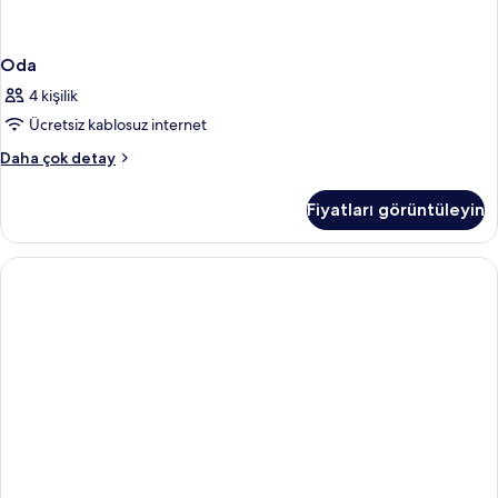
Oda
4 kişilik
Ücretsiz kablosuz internet
Oda
Daha çok detay
hakkında
daha
Fiyatları görüntüleyin
fazla
detay