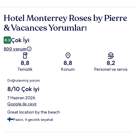
Hotel Monterrey Roses by Pierre
Yorumlar
& Vacances Yorumları
Çok İyi
8,2
500 yorum
8,8
8,8
8,2
Temizlik
Konum
Personel ve servis
Yorumlar
Doğrulanmış yorum
8/10 Çok iyi
7 Haziran 2026
Google ile çevir
Great location by the beach
Paavo, 4 gecelik seyahat