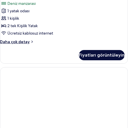
Deniz manzarası
fazla
Tek
detay
1 yatak odası
Kişilik
Oda,
1 kişilik
Balkon,
2 tek Kişilik Yatak
Deniz
Ücretsiz kablosuz internet
Manzaralı
Büyük
Daha çok detay
için
Yataklı
tüm
Tek
Fiyatları görüntüleyin
Kişilik
fotoğrafları
Oda,
görün
Balkon,
Deniz
Manzaralı
hakkında
daha
fazla
detay