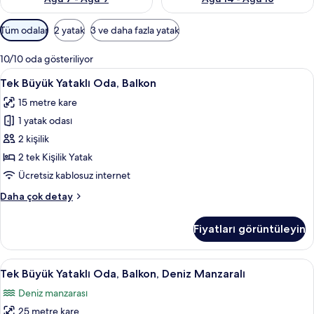
Odalar
Tüm odalar
2 yatak
3 ve daha fazla yatak
için
mevcut
10/10 oda gösteriliyor
filtreler
Tek
Odada kasa, masa, ücretsiz kablosuz İn
18
Tek Büyük Yataklı Oda, Balkon
Büyük
15 metre kare
Yataklı
1 yatak odası
Oda,
Balkon
2 kişilik
için
2 tek Kişilik Yatak
tüm
Ücretsiz kablosuz internet
fotoğrafları
Tek
Daha çok detay
görün
Büyük
Yataklı
Fiyatları görüntüleyin
Oda,
Balkon
hakkında
Tek
Odada kasa, masa, ücretsiz kablosuz İn
14
daha
Tek Büyük Yataklı Oda, Balkon, Deniz Manzaralı
Büyük
fazla
Deniz manzarası
detay
Yataklı
25 metre kare