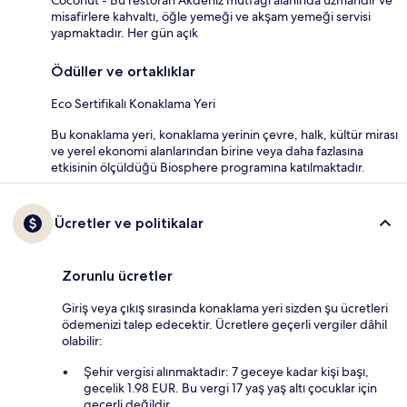
Coconut - Bu restoran Akdeniz mutfağı alanında uzmandır ve
misafirlere kahvaltı, öğle yemeği ve akşam yemeği servisi
yapmaktadır. Her gün açık
Ödüller ve ortaklıklar
Eco Sertifikalı Konaklama Yeri
Bu konaklama yeri, konaklama yerinin çevre, halk, kültür mirası
ve yerel ekonomi alanlarından birine veya daha fazlasına
etkisinin ölçüldüğü Biosphere programına katılmaktadır.
Ücretler ve politikalar
Zorunlu ücretler
Giriş veya çıkış sırasında konaklama yeri sizden şu ücretleri
ödemenizi talep edecektir. Ücretlere geçerli vergiler dâhil
olabilir:
Şehir vergisi alınmaktadır: 7 geceye kadar kişi başı,
gecelik 1.98 EUR. Bu vergi 17 yaş yaş altı çocuklar için
geçerli değildir.