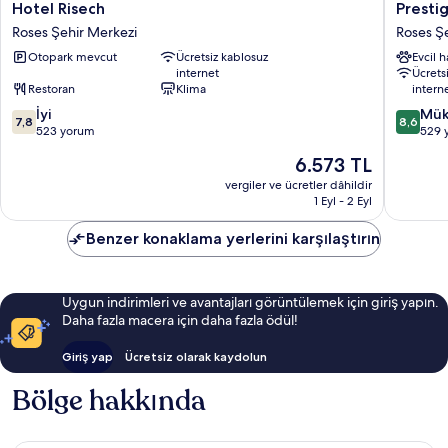
Hotel
Prestige
Hotel Risech
Presti
Risech
Mar
Roses Şehir Merkezi
Roses Ş
Roses
y
Otopark mevcut
Ücretsiz kablosuz
Evcil 
Şehir
Sol
internet
Ücrets
Merkezi
Roses
Restoran
Klima
intern
Şehir
10
10
İyi
Merkezi
Mük
7,8
8,6
üzerinden
üzerind
523 yorum
529 
7.8,
8.6,
Güncel
6.573 TL
İyi,
Mükemm
fiyat:
523
529
vergiler ve ücretler dâhildir
6.573 TL
1 Eyl - 2 Eyl
yorum
yorum
Benzer konaklama yerlerini karşılaştırın
Uygun indirimleri ve avantajları görüntülemek için giriş yapın.
Daha fazla macera için daha fazla ödül!
Giriş yap
Ücretsiz olarak kaydolun
Bölge hakkında