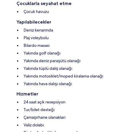
Çocuklarla seyahat etme
Çocuk havuzu
Yapılabilecekler
Deniz kenarında
Plaj voleybolu
Bilardo masası
Yakında golf olanağı
Yakında deniz paraşütü olanağı
Yakında tüplü dalış olanağı
Yakında motosiklet/moped kiralama olanağı
Yakında hava dalışı olanağı
Hizmetler
24 saat açık resepsiyon
Tur/bilet desteği
Çamaşırhane olanakları
Valiz dolabı