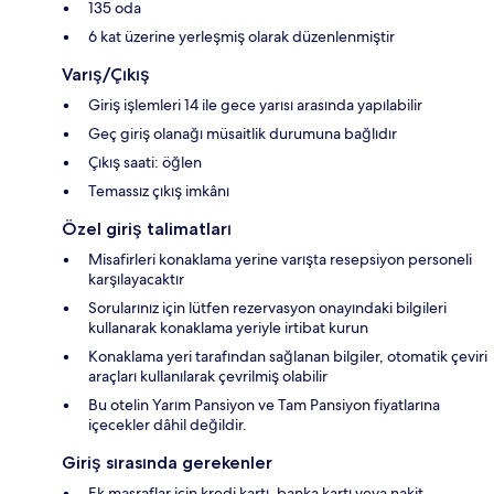
135 oda
6 kat üzerine yerleşmiş olarak düzenlenmiştir
Varış/Çıkış
Giriş işlemleri 14 ile gece yarısı arasında yapılabilir
Geç giriş olanağı müsaitlik durumuna bağlıdır
Çıkış saati: öğlen
Temassız çıkış imkânı
Özel giriş talimatları
Misafirleri konaklama yerine varışta resepsiyon personeli
karşılayacaktır
Sorularınız için lütfen rezervasyon onayındaki bilgileri
kullanarak konaklama yeriyle irtibat kurun
Konaklama yeri tarafından sağlanan bilgiler, otomatik çeviri
araçları kullanılarak çevrilmiş olabilir
Bu otelin Yarım Pansiyon ve Tam Pansiyon fiyatlarına
içecekler dâhil değildir.
Giriş sırasında gerekenler
Ek masraflar için kredi kartı, banka kartı veya nakit