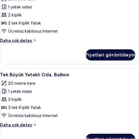
Oda,
Balkon,
1 yatak odası
Deniz
2 kişilik
Manzaralı
2 tek Kişilik Yatak
için
Ücretsiz kablosuz internet
tüm
Tek
Daha çok detay
fotoğrafları
Büyük
görün
Yataklı
Fiyatları görüntüleyin
Oda,
Balkon,
Deniz
Tek
Odada kasa, masa, ücretsiz kablosuz İn
15
Manzaralı
Tek Büyük Yataklı Oda, Balkon
Büyük
hakkında
20 metre kare
daha
Yataklı
fazla
1 yatak odası
Oda,
detay
Balkon
3 kişilik
için
3 tek Kişilik Yatak
tüm
Ücretsiz kablosuz internet
fotoğrafları
Tek
Daha çok detay
görün
Büyük
Yataklı