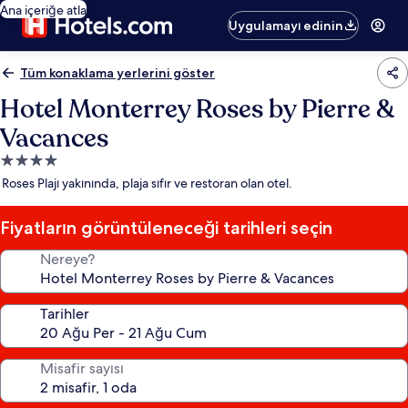
Ana içeriğe atla
Uygulamayı edinin
Tüm konaklama yerlerini göster
Hotel Monterrey Roses by Pierre &
Vacances
4.0
yıldızlı
Roses Plajı yakınında, plaja sıfır ve restoran olan otel.
konaklama
yeri
Fiyatların görüntüleneceği tarihleri seçin
Nereye?
Tarihler
Misafir sayısı