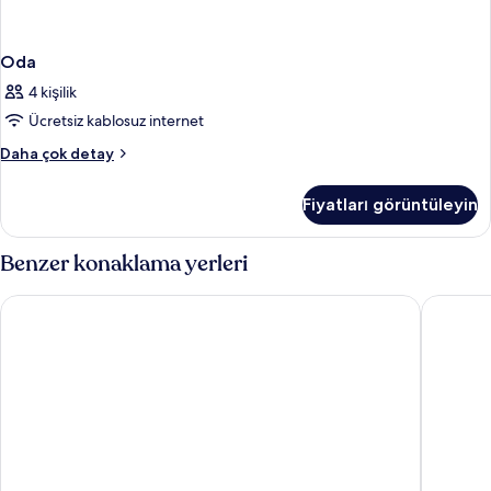
Oda
4 kişilik
Ücretsiz kablosuz internet
Oda
Daha çok detay
hakkında
daha
Fiyatları görüntüleyin
fazla
detay
Benzer konaklama yerleri
Hotel Risech
Prestige