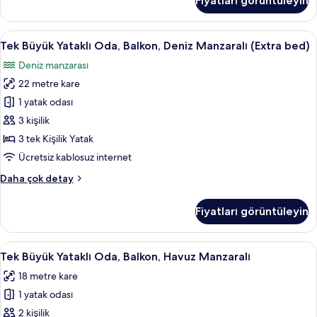
Fiyatları görüntüleyin
Oda,
Balkon
hakkında
Tek
Odada kasa, masa, ücretsiz kablosuz İn
12
daha
Tek Büyük Yataklı Oda, Balkon, Deniz Manzaralı (Extra bed)
Büyük
fazla
Deniz manzarası
detay
Yataklı
22 metre kare
Oda,
Balkon,
1 yatak odası
Deniz
3 kişilik
Manzaralı
3 tek Kişilik Yatak
(Extra
Ücretsiz kablosuz internet
bed)
Tek
Daha çok detay
için
Büyük
tüm
Yataklı
Fiyatları görüntüleyin
fotoğrafları
Oda,
Balkon,
görün
Deniz
Tek
Odada kasa, masa, ücretsiz kablosuz İn
9
Manzaralı
Tek Büyük Yataklı Oda, Balkon, Havuz Manzaralı
Büyük
(Extra
18 metre kare
bed)
Yataklı
hakkında
1 yatak odası
Oda,
daha
Balkon,
2 kişilik