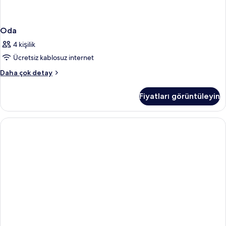
Oda
4 kişilik
Ücretsiz kablosuz internet
Oda
Daha çok detay
hakkında
daha
Fiyatları görüntüleyin
fazla
detay