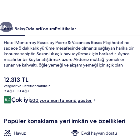
&
Vacances
için
ceki
Sonraki
fotoğraf
93+
Genel Bakış
Odalar
Konum
Politikalar
galerisi
Hotel Monterrey Roses by Pierre & Vacances Roses Plajı hedefine
sadece 5 dakikalık yürüme mesafesinde olmanızı sağlayan harika bir
konuma sahiptir. Sezonluk açık havuz yüzmek için harikadır. Ayrıca
misafirler bir şeyler atıştırmak üzere Akdeniz mutfağı yemekleri
sunan ve kahvaltı, öğle yemeği ve akşam yemeği için açık olan
Coconut restoranını tercih edebilir. Bar/dinlenme salonu, sauna ve
çocuk havuzu diğer öne çıkan özellikler arasındadır. Yardıma hazır
Şu
12.313 TL
personel ve konaklama yerinin genel durumu misafirlerden iyi puan
anki
vergiler ve ücretler dâhildir
alıyor.
fiyat
9 Ağu - 10 Ağu
Odada kasa, masa, ücretsiz kablosuz İn
12.313 TL
Yorumlar
Çok iyi
8,2
500 yorumun tümünü göster
8,2/10
Popüler konaklama yeri imkân ve özellikleri
Havuz
Evcil hayvan dostu