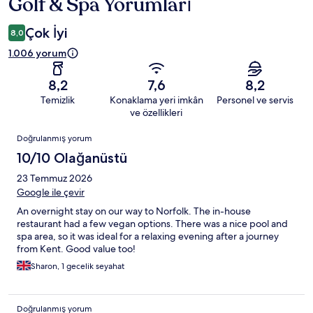
Golf & Spa Yorumları
Çok İyi
8,0
1.006 yorum
8,2
7,6
8,2
Temizlik
Konaklama yeri imkân
Personel ve servis
ve özellikleri
Yorumlar
Doğrulanmış yorum
10/10 Olağanüstü
23 Temmuz 2026
Google ile çevir
An overnight stay on our way to Norfolk. The in-house
restaurant had a few vegan options. There was a nice pool and
spa area, so it was ideal for a relaxing evening after a journey
from Kent. Good value too!
Sharon, 1 gecelik seyahat
Doğrulanmış yorum