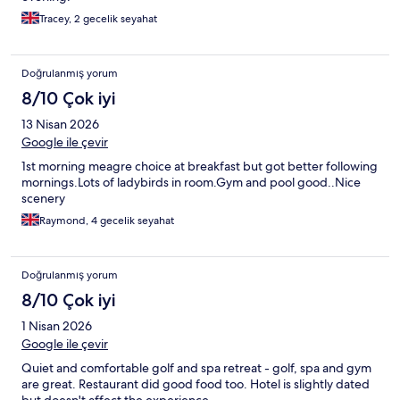
Tracey, 2 gecelik seyahat
Doğrulanmış yorum
8/10 Çok iyi
13 Nisan 2026
Google ile çevir
1st morning meagre choice at breakfast but got better following
mornings.Lots of ladybirds in room.Gym and pool good..Nice
scenery
Raymond, 4 gecelik seyahat
Doğrulanmış yorum
8/10 Çok iyi
1 Nisan 2026
Google ile çevir
Quiet and comfortable golf and spa retreat - golf, spa and gym
are great. Restaurant did good food too. Hotel is slightly dated