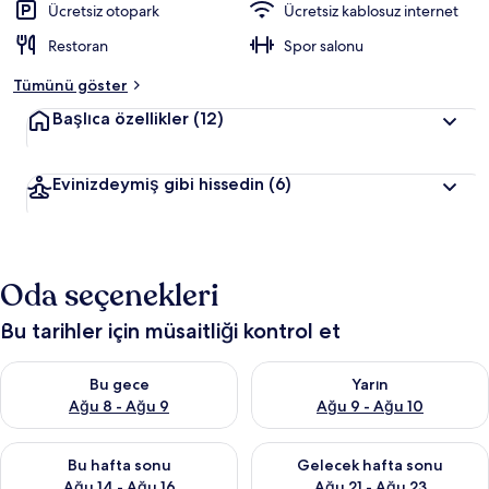
Ücretsiz otopark
Ücretsiz kablosuz internet
Restoran
Spor salonu
Tümünü göster
Başlıca özellikler
(12)
Evinizdeymiş gibi hissedin
(6)
Oda seçenekleri
Bu tarihler için müsaitliği kontrol et
Bu gece için müsaitliği kontrol et Ağu 8 - Ağu 9
Yarın için müsaitliği kontrol e
Bu gece
Yarın
Ağu 8 - Ağu 9
Ağu 9 - Ağu 10
Bu hafta sonu için müsaitliği kontrol et Ağu 14 - Ağu 16
Önümüzdeki hafta sonu için mü
Bu hafta sonu
Gelecek hafta sonu
Ağu 14 - Ağu 16
Ağu 21 - Ağu 23