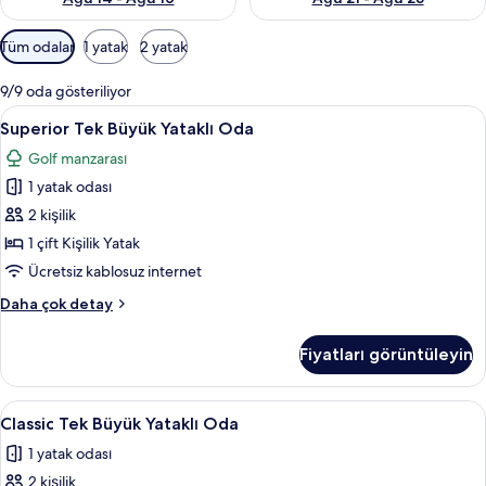
Odalar
Tüm odalar
1 yatak
2 yatak
için
mevcut
9/9 oda gösteriliyor
filtreler
Superior
Duş/küvet kombinasyonu, saç kurutma
4
Superior Tek Büyük Yataklı Oda
Tek
Golf manzarası
Büyük
1 yatak odası
Yataklı
Oda
2 kişilik
için
1 çift Kişilik Yatak
tüm
Ücretsiz kablosuz internet
fotoğrafları
Superior
Daha çok detay
görün
Tek
Büyük
Fiyatları görüntüleyin
Yataklı
Oda
hakkında
Classic
Classic Tek Büyük Yataklı Oda | Odada 
6
daha
Classic Tek Büyük Yataklı Oda
Tek
fazla
1 yatak odası
detay
Büyük
2 kişilik