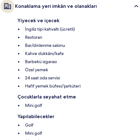
Konaklama yeri imkân ve olanakları
Yiyecek ve içecek
İngiliz tipi kahvaltı (ücretli)
Restoran
Bar/dinlenme salonu
Kahve dükkânı/kafe
Barbekü ızgarası
Özel yemek
24 saat oda servisi
Hafif yemek büfesi/şarküteri
Çocuklarla seyahat etme
Mini golf
Yapılabilecekler
Golf
Mini golf