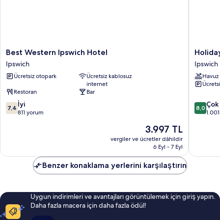
Best
Holiday
Best Western Ipswich Hotel
Holida
Western
Inn
Ipswich
Ipswich
Ipswich
Ipswich
Ücretsiz otopark
Ücretsiz kablosuz
Havuz
Hotel
by
internet
Ücrets
Ipswich
IHG
Restoran
Bar
Ipswich
10
10
İyi
Çok 
7,4
8,0
üzerinden
üzerind
811 yorum
1.00
7.4,
8.0,
Güncel
3.997 TL
İyi,
Çok
fiyat:
811
İyi,
vergiler ve ücretler dâhildir
3.997 TL
6 Eyl - 7 Eyl
yorum
1.001
yorum
Benzer konaklama yerlerini karşılaştırın
Uygun indirimleri ve avantajları görüntülemek için giriş yapın.
Daha fazla macera için daha fazla ödül!