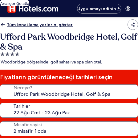
Ana içeriğe atla
Uygulamayı edinin
Tüm konaklama yerlerini göster
Ufford Park Woodbridge Hotel, Golf
& Spa
4.0
yıldızlı
Woodbridge bölgesinde, golf sahası ve spa olan otel.
konaklama
yeri
Fiyatların görüntüleneceği tarihleri seçin
Nereye?
Tarihler
Misafir sayısı