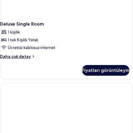
Deluxe Single Room
1 kişilik
1 tek Kişilik Yatak
Ücretsiz kablosuz internet
Deluxe
Daha çok detay
Single
Room
Fiyatları görüntüleyin
hakkında
daha
fazla
detay