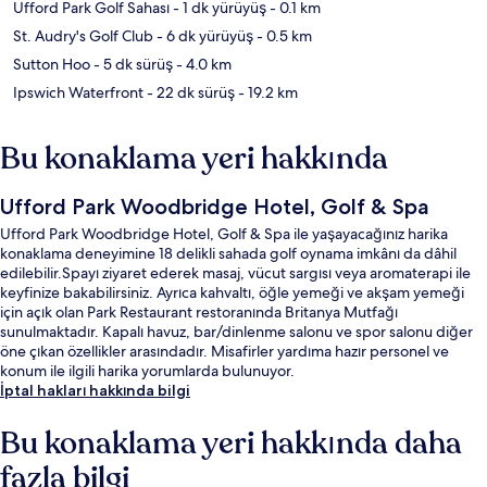
Ufford Park Golf Sahası
- 1 dk yürüyüş
- 0.1 km
St. Audry's Golf Club
- 6 dk yürüyüş
- 0.5 km
Sutton Hoo
- 5 dk sürüş
- 4.0 km
Ipswich Waterfront
- 22 dk sürüş
- 19.2 km
Bu konaklama yeri hakkında
Ufford Park Woodbridge Hotel, Golf & Spa
Ufford Park Woodbridge Hotel, Golf & Spa ile yaşayacağınız harika
konaklama deneyimine 18 delikli sahada golf oynama imkânı da dâhil
edilebilir.Spayı ziyaret ederek masaj, vücut sargısı veya aromaterapi ile
keyfinize bakabilirsiniz. Ayrıca kahvaltı, öğle yemeği ve akşam yemeği
için açık olan Park Restaurant restoranında Britanya Mutfağı
sunulmaktadır. Kapalı havuz, bar/dinlenme salonu ve spor salonu diğer
öne çıkan özellikler arasındadır. Misafirler yardıma hazır personel ve
konum ile ilgili harika yorumlarda bulunuyor.
İptal hakları hakkında bilgi
Bu konaklama yeri hakkında daha
fazla bilgi