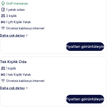
detay
Golf manzarası
Büyük
1 yatak odası
Yataklı
Oda
2 kişilik
için
1 çift Kişilik Yatak
tüm
Ücretsiz kablosuz internet
fotoğrafları
Deluxe
Daha çok detay
görün
Tek
Büyük
Fiyatları görüntüleyin
Yataklı
Oda
hakkında
Tek
Tek Kişilik Oda | Odada kasa, masa, üt
2
daha
Tek Kişilik Oda
Kişilik
fazla
1 kişilik
detay
Oda
1 tek Kişilik Yatak
için
tüm
Ücretsiz kablosuz internet
fotoğrafları
Tek
Daha çok detay
görün
Kişilik
Oda
Fiyatları görüntüleyin
hakkında
daha