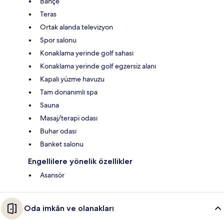
Bahçe
Teras
Ortak alanda televizyon
Spor salonu
Konaklama yerinde golf sahası
Konaklama yerinde golf egzersiz alanı
Kapalı yüzme havuzu
Tam donanımlı spa
Sauna
Masaj/terapi odası
Buhar odası
Banket salonu
Engellilere yönelik özellikler
Asansör
Oda imkân ve olanakları