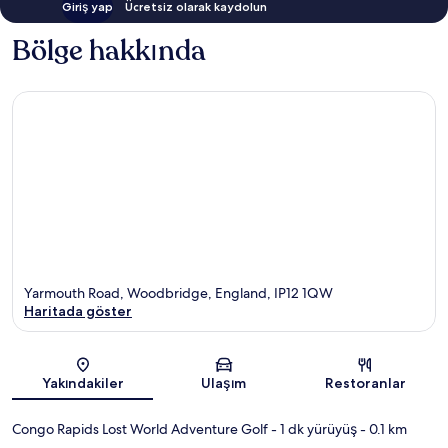
Giriş yap
Ücretsiz olarak kaydolun
Bölge hakkında
Yarmouth Road, Woodbridge, England, IP12 1QW
Haritada göster
Harita
Yakındakiler
Ulaşım
Restoranlar
Congo Rapids Lost World Adventure Golf
- 1 dk yürüyüş
- 0.1 km