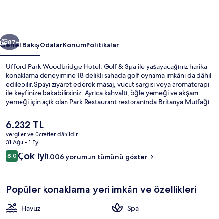
&
Spa
için
ceki
Sonraki
fotoğraf
87+
Genel Bakış
Odalar
Konum
Politikalar
galerisi
Ufford Park Woodbridge Hotel, Golf & Spa ile yaşayacağınız harika
konaklama deneyimine 18 delikli sahada golf oynama imkânı da dâhil
edilebilir.Spayı ziyaret ederek masaj, vücut sargısı veya aromaterapi
ile keyfinize bakabilirsiniz. Ayrıca kahvaltı, öğle yemeği ve akşam
yemeği için açık olan Park Restaurant restoranında Britanya Mutfağı
sunulmaktadır. Kapalı havuz, bar/dinlenme salonu ve spor salonu
diğer öne çıkan özellikler arasındadır. Misafirler yardıma hazır
Şu
6.232 TL
personel ve konum ile ilgili harika yorumlarda bulunuyor.
anki
vergiler ve ücretler dâhildir
fiyat
31 Ağu - 1 Eyl
Dış mekân
6.232 TL
Yorumlar
Çok iyi
8,0
1.006 yorumun tümünü göster
8,0/10
Popüler konaklama yeri imkân ve özellikleri
Havuz
Spa