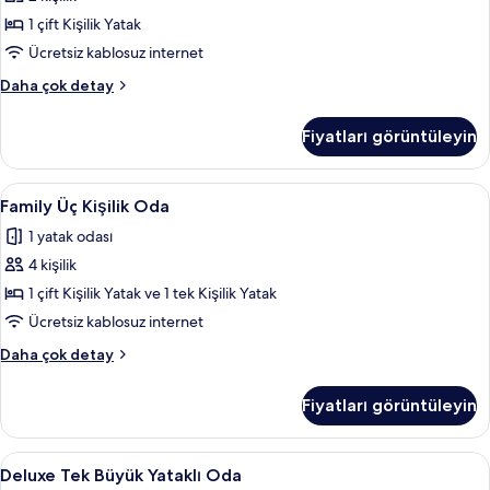
Yataklı
Oda
1 çift Kişilik Yatak
için
Ücretsiz kablosuz internet
tüm
Classic
Daha çok detay
fotoğrafları
Tek
görün
Büyük
Fiyatları görüntüleyin
Yataklı
Oda
hakkında
Family
Odada kasa, masa, ütü/ütü masası, ücr
3
daha
Family Üç Kişilik Oda
Üç
fazla
1 yatak odası
detay
Kişilik
4 kişilik
Oda
için
1 çift Kişilik Yatak ve 1 tek Kişilik Yatak
tüm
Ücretsiz kablosuz internet
fotoğrafları
Family
Daha çok detay
görün
Üç
Kişilik
Fiyatları görüntüleyin
Oda
hakkında
daha
Deluxe
Odada kasa, masa, ütü/ütü masası, ücr
4
fazla
Deluxe Tek Büyük Yataklı Oda
Tek