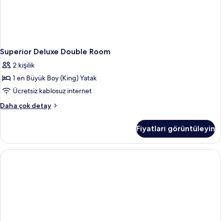
Superior Deluxe Double Room
2 kişilik
1 en Büyük Boy (King) Yatak
Ücretsiz kablosuz internet
Superior
Daha çok detay
Deluxe
Double
Fiyatları görüntüleyin
Room
hakkında
daha
fazla
detay