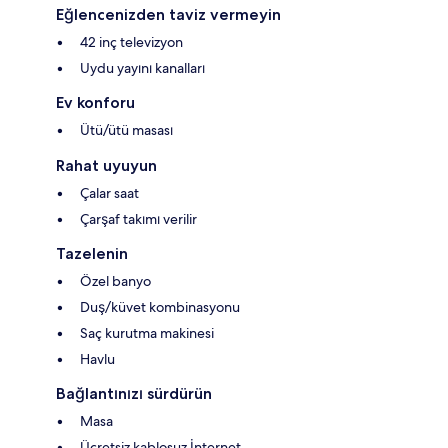
Eğlencenizden taviz vermeyin
42 inç televizyon
Uydu yayını kanalları
Ev konforu
Ütü/ütü masası
Rahat uyuyun
Çalar saat
Çarşaf takımı verilir
Tazelenin
Özel banyo
Duş/küvet kombinasyonu
Saç kurutma makinesi
Havlu
Bağlantınızı sürdürün
Masa
Ücretsiz kablosuz İnternet