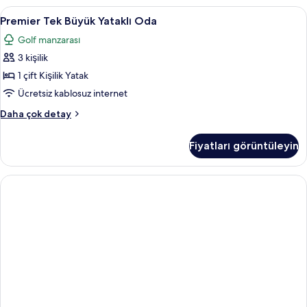
fazla
Premier
Premier Tek Büyük Yataklı Oda | Bany
3
detay
Premier Tek Büyük Yataklı Oda
Tek
Golf manzarası
Büyük
3 kişilik
Yataklı
Oda
1 çift Kişilik Yatak
için
Ücretsiz kablosuz internet
tüm
Premier
Daha çok detay
fotoğrafları
Tek
görün
Büyük
Fiyatları görüntüleyin
Yataklı
Oda
hakkında
daha
fazla
detay