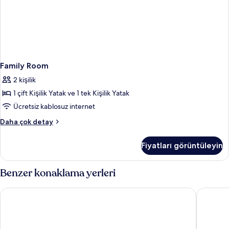
Family Room
2 kişilik
1 çift Kişilik Yatak ve 1 tek Kişilik Yatak
Ücretsiz kablosuz internet
Family
Daha çok detay
Room
hakkında
Fiyatları görüntüleyin
daha
fazla
detay
Benzer konaklama yerleri
Best Western Ipswich Hotel
Holiday 