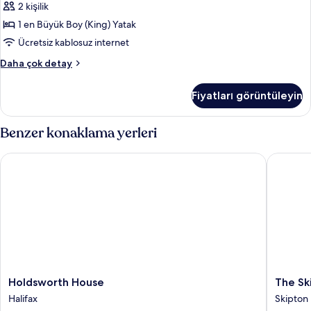
Oda,
2 kişilik
1
1 en Büyük Boy (King) Yatak
En
Ücretsiz kablosuz internet
Büyük
Deluxe
Daha çok detay
(King)
Tek
Boy
Büyük
Fiyatları görüntüleyin
Yataklı
Yatak
Oda,
için
1
Benzer konaklama yerleri
tüm
En
fotoğrafları
Büyük
Holdsworth House
The Skip
(King)
görün
Boy
Yatak
hakkında
daha
fazla
detay
Holdsworth
The
Holdsworth House
The Sk
House
Skipton
Halifax
Skipton
Halifax
Hotel