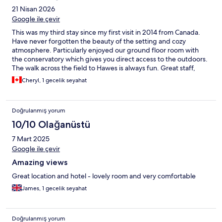
21 Nisan 2026
Google ile çevir
This was my third stay since my first visit in 2014 from Canada.
Have never forgotten the beauty of the setting and cozy
atmosphere. Particularly enjoyed our ground floor room with
the conservatory which gives you direct access to the outdoors.
The walk across the field to Hawes is always fun. Great staff,
food delicious.
Cheryl, 1 gecelik seyahat
Doğrulanmış yorum
10/10 Olağanüstü
7 Mart 2025
Google ile çevir
Amazing views
Great location and hotel - lovely room and very comfortable
James, 1 gecelik seyahat
Doğrulanmış yorum