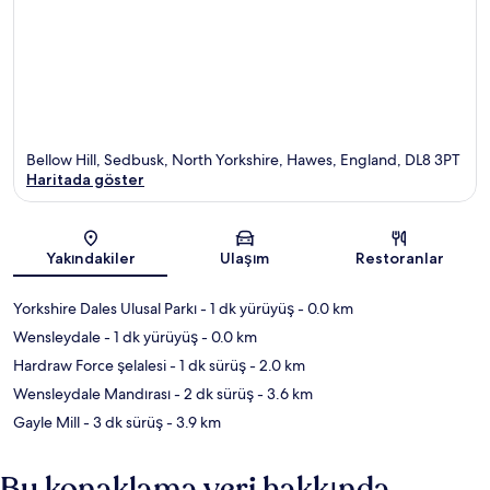
Bellow Hill, Sedbusk, North Yorkshire, Hawes, England, DL8 3PT
Haritada göster
Harita
Yakındakiler
Ulaşım
Restoranlar
Yorkshire Dales Ulusal Parkı
- 1 dk yürüyüş
- 0.0 km
Wensleydale
- 1 dk yürüyüş
- 0.0 km
Hardraw Force şelalesi
- 1 dk sürüş
- 2.0 km
Wensleydale Mandırası
- 2 dk sürüş
- 3.6 km
Gayle Mill
- 3 dk sürüş
- 3.9 km
Bu konaklama yeri hakkında