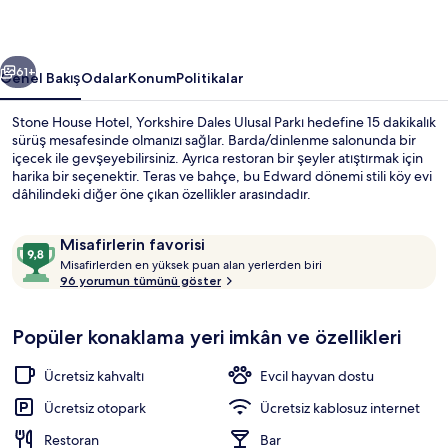
ceki
Sonraki
61+
Genel Bakış
Odalar
Konum
Politikalar
Stone House Hotel, Yorkshire Dales Ulusal Parkı hedefine 15 dakikalık
sürüş mesafesinde olmanızı sağlar. Barda/dinlenme salonunda bir
içecek ile gevşeyebilirsiniz. Ayrıca restoran bir şeyler atıştırmak için
harika bir seçenektir. Teras ve bahçe, bu Edward dönemi stili köy evi
dâhilindeki diğer öne çıkan özellikler arasındadır.
Yorumlar
10
Misafirlerin favorisi
M
üzerinden
Misafirlerden en yüksek puan alan yerlerden biri
i
96 yorumun tümünü göster
9,8,
Dış mekân
s
Misafirlerin
a
favorisi
Popüler konaklama yeri imkân ve özellikleri
f
i
r
Ücretsiz kahvaltı
Evcil hayvan dostu
l
e
Ücretsiz otopark
Ücretsiz kablosuz internet
r
Restoran
Bar
d