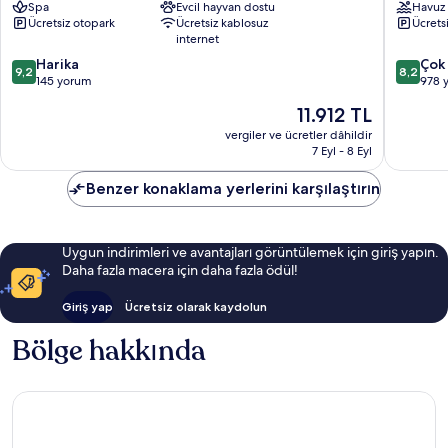
Spa
Evcil hayvan dostu
Havuz
Skipton
Ücretsiz otopark
Ücretsiz kablosuz
Ücrets
internet
10
10
Harika
Çok 
9,2
8,2
üzerinden
üzerind
145 yorum
978 
9.2,
8.2,
Güncel
11.912 TL
Harika,
Çok
fiyat:
145
İyi,
vergiler ve ücretler dâhildir
11.912 TL
7 Eyl - 8 Eyl
yorum
978
yorum
Benzer konaklama yerlerini karşılaştırın
Uygun indirimleri ve avantajları görüntülemek için giriş yapın.
Daha fazla macera için daha fazla ödül!
Giriş yap
Ücretsiz olarak kaydolun
Bölge hakkında