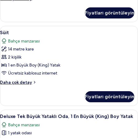
(Conservatory)
Büyük
için
Yataklı
Fiyatları görüntüleyin
Oda,
tüm
1
fotoğrafları
En
Süit
Süit | Anti alerjik yatak takımı, masa,
görün
4
Büyük
Süit
için
(King)
Bahçe manzarası
Boy
tüm
Yatak
14 metre kare
fotoğrafları
(Conservatory)
görün
2 kişilik
hakkında
daha
1 en Büyük Boy (King) Yatak
fazla
Ücretsiz kablosuz internet
detay
Süit
Daha çok detay
hakkında
daha
Fiyatları görüntüleyin
fazla
detay
Deluxe
Deluxe Tek Büyük Yataklı Oda, 1 En Büy
5
Deluxe Tek Büyük Yataklı Oda, 1 En Büyük (King) Boy Yatak
Tek
Bahçe manzarası
Büyük
1 yatak odası
Yataklı