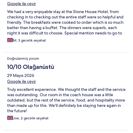
Google ile çevir
We had a very enjoyable stay at the Stone House Hotel, from
checking in to checking out the entire staff were so helpful and
friendly. The breakfasts were cooked to order which is so much
better than having a buffet. The dinners were superb, each
night it was difficult to choose. Special mention needs to go to
the beef cheek and Yorkshire pudding as a starter. Nice walk
M, 3 gecelik seyahat
into Hawes to visit the Wensleydale Creamery and Dales
museum as well as some nice local shops. After walking back up
the hill to the hotel then sitting in the garden with a drink and
Doğrulanmış yorum
enjoying the views was just so relaxing.
10/10 Olağanüstü
29 Mayıs 2026
Google ile çevir
Truly excellent experience. We thought the staff and the service
was outstanding. Our room in the coach house was a little
outdated, but the rest of the service, food, and hospitality more
than made up for this. We'll definitely be staying here again in
the future!
Joe, 2 gecelik seyahat