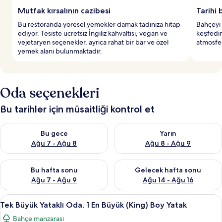
r
Mutfak kırsalının cazibesi
Tarihi 
l
Bu restoranda yöresel yemekler damak tadınıza hitap
Bahçeyi 
e
ediyor. Tesiste ücretsiz İngiliz kahvaltısı, vegan ve
keşfedin.
r
vejetaryen seçenekler, ayrıca rahat bir bar ve özel
atmosfer
d
yemek alanı bulunmaktadır.
e
n
b
i
Oda seçenekleri
r
i
Bu tarihler için müsaitliği kontrol et
Bu gece için müsaitliği kontrol et Ağu 7 - Ağu 8
Yarın için müsaitliği kontrol e
Bu gece
Yarın
Ağu 7 - Ağu 8
Ağu 8 - Ağu 9
Bu hafta sonu için müsaitliği kontrol et Ağu 7 - Ağu 9
Önümüzdeki hafta sonu için müs
Bu hafta sonu
Gelecek hafta sonu
Ağu 7 - Ağu 9
Ağu 14 - Ağu 16
Tek
Tek Büyük Yataklı Oda, 1 En Büyük (Kin
3
Tek Büyük Yataklı Oda, 1 En Büyük (King) Boy Yatak
Büyük
Bahçe manzarası