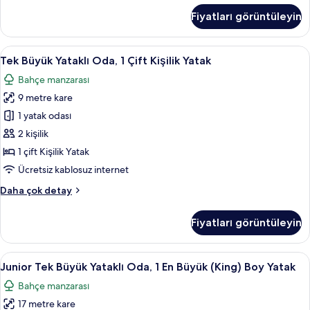
Boy
Büyük
Fiyatları görüntüleyin
Yataklı
Yatak
Oda,
için
1
Tek
Tek Büyük Yataklı Oda, 1 Çift Kişilik Ya
tüm
3
En
Tek Büyük Yataklı Oda, 1 Çift Kişilik Yatak
Büyük
fotoğrafları
Büyük
Bahçe manzarası
(King)
Yataklı
görün
Boy
9 metre kare
Oda,
Yatak
1
1 yatak odası
hakkında
Çift
daha
2 kişilik
fazla
Kişilik
1 çift Kişilik Yatak
detay
Yatak
Ücretsiz kablosuz internet
için
Tek
Daha çok detay
tüm
Büyük
fotoğrafları
Yataklı
Fiyatları görüntüleyin
görün
Oda,
1
Çift
Junior
Junior Tek Büyük Yataklı Oda, 1 En Büy
2
Kişilik
Junior Tek Büyük Yataklı Oda, 1 En Büyük (King) Boy Yatak
Tek
Yatak
Bahçe manzarası
hakkında
Büyük
daha
17 metre kare
Yataklı