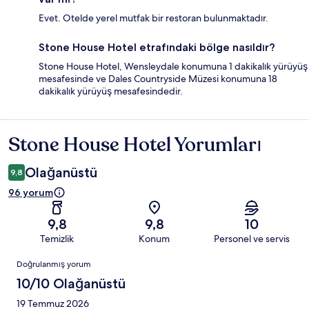
Evet. Otelde yerel mutfak bir restoran bulunmaktadır.
Stone House Hotel etrafındaki bölge nasıldır?
Stone House Hotel, Wensleydale konumuna 1 dakikalık yürüyüş
mesafesinde ve Dales Countryside Müzesi konumuna 18
dakikalık yürüyüş mesafesindedir.
Stone House Hotel Yorumları
Yorumlar
Olağanüstü
9,8
96 yorum
9,8
9,8
10
Temizlik
Konum
Personel ve servis
Yorumlar
Doğrulanmış yorum
10/10 Olağanüstü
19 Temmuz 2026