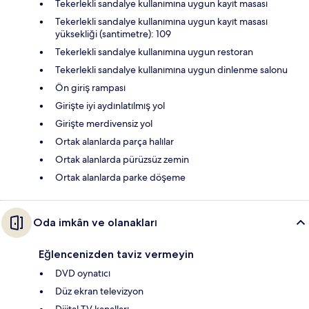
Tekerlekli sandalye kullanımına uygun kayıt masası
Tekerlekli sandalye kullanımına uygun kayıt masası
yüksekliği (santimetre): 109
Tekerlekli sandalye kullanımına uygun restoran
Tekerlekli sandalye kullanımına uygun dinlenme salonu
Ön giriş rampası
Girişte iyi aydınlatılmış yol
Girişte merdivensiz yol
Ortak alanlarda parça halılar
Ortak alanlarda pürüzsüz zemin
Ortak alanlarda parke döşeme
Oda imkân ve olanakları
Eğlencenizden taviz vermeyin
DVD oynatıcı
Düz ekran televizyon
Dijital TV kanalları