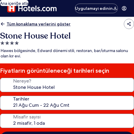
Ana içeriğe atla
Uygulamayı edinin
Tüm konaklama yerlerini göster
Stone House Hotel
4.0
yıldızlı
Hawes bölgesinde, Edward dönemi stili, restoran, bar/oturma salonu
konaklama
olan kır evi.
yeri
Fiyatların görüntüleneceği tarihleri seçin
Nereye?
Tarihler
Misafir sayısı