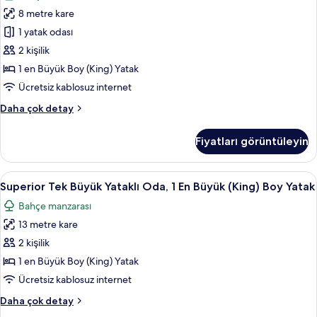
Yataklı
8 metre kare
Oda,
1
1 yatak odası
En
2 kişilik
Büyük
1 en Büyük Boy (King) Yatak
(King)
Ücretsiz kablosuz internet
Boy
Tek
Daha çok detay
Yatak
Büyük
için
Yataklı
Fiyatları görüntüleyin
tüm
Oda,
1
fotoğrafları
En
Superior
Superior Tek Büyük Yataklı Oda, 1 En B
görün
2
Büyük
Superior Tek Büyük Yataklı Oda, 1 En Büyük (King) Boy Yatak
Tek
(King)
Bahçe manzarası
Boy
Büyük
Yatak
13 metre kare
Yataklı
hakkında
Oda,
2 kişilik
daha
1
fazla
1 en Büyük Boy (King) Yatak
detay
En
Ücretsiz kablosuz internet
Büyük
Superior
Daha çok detay
(King)
Tek