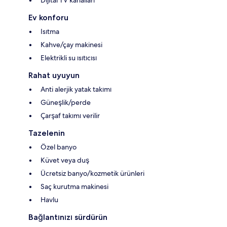
Ev konforu
Isıtma
Kahve/çay makinesi
Elektrikli su ısıtıcısı
Rahat uyuyun
Anti alerjik yatak takımı
Güneşlik/perde
Çarşaf takımı verilir
Tazelenin
Özel banyo
Küvet veya duş
Ücretsiz banyo/kozmetik ürünleri
Saç kurutma makinesi
Havlu
Bağlantınızı sürdürün