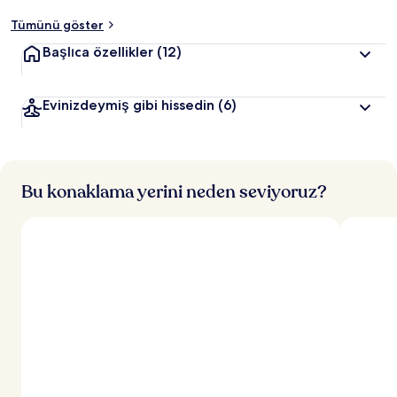
e
Tümünü göster
n
Başlıca özellikler
(12)
e
n
Evinizdeymiş gibi hissedin
(6)
y
ü
k
s
e
k
Bu konaklama yerini neden seviyoruz?
p
u
a
n
a
l
a
n
y
e