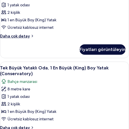
fazla
Oda,
1 yatak odası
detay
1
2 kişilik
En
1 en Büyük Boy (King) Yatak
Büyük
Ücretsiz kablosuz internet
(King)
Junior
Daha çok detay
Boy
Tek
Yatak
Büyük
Fiyatları görüntüleyin
için
Yataklı
Oda,
tüm
1
Tek
Tek Büyük Yataklı Oda, 1 En Büyük (Kin
fotoğrafları
1
En
Tek Büyük Yataklı Oda, 1 En Büyük (King) Boy Yatak
Büyük
görün
Büyük
(Conservatory)
(King)
Yataklı
Bahçe manzarası
Boy
Oda,
Yatak
8 metre kare
1
hakkında
1 yatak odası
En
daha
fazla
Büyük
2 kişilik
detay
(King)
1 en Büyük Boy (King) Yatak
Boy
Ücretsiz kablosuz internet
Yatak
Tek
Daha çok detay