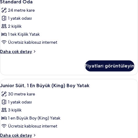
5
Boy
Standard Oda
Oda
görün
Yatak
24 metre kare
(Club
için
Floor)
1 yatak odası
tüm
hakkında
fotoğrafları
2 kişilik
daha
görün
fazla
1 tek Kişilik Yatak
detay
Ücretsiz kablosuz internet
Standard
Daha çok detay
Oda
hakkında
Fiyatları görüntüleyin
daha
fazla
detay
Junior
Ücretsiz banyo/kozmetik ürünleri, saç 
7
Junior Süit, 1 En Büyük (King) Boy Yatak
Süit,
30 metre kare
1
1 yatak odası
En
Büyük
3 kişilik
(King)
1 en Büyük Boy (King) Yatak
Boy
Ücretsiz kablosuz internet
Yatak
Junior
Daha çok detay