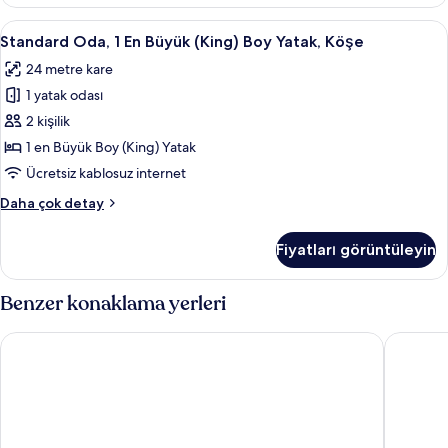
Büyük
tüm
(King)
Standard
Standard Oda, 1 En Büyük (King) Boy Ya
fotoğrafları
7
Boy
Standard Oda, 1 En Büyük (King) Boy Yatak, Köşe
Oda,
görün
Yatak
24 metre kare
(High
1
Floor)
1 yatak odası
En
hakkında
Büyük
2 kişilik
daha
(King)
fazla
1 en Büyük Boy (King) Yatak
detay
Boy
Ücretsiz kablosuz internet
Yatak,
Standard
Daha çok detay
Köşe
Oda,
için
1
Fiyatları görüntüleyin
En
tüm
Büyük
fotoğrafları
(King)
Benzer konaklama yerleri
görün
Boy
Yatak,
citizenM Amsterdam South
INNSiDE
Köşe
hakkında
daha
fazla
detay