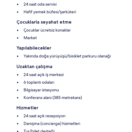
24 saat oda servisi
Hafif yemek büfesi/şarküteri
Çocuklarla seyahat etme
Çocuklar ücretsiz konaklar
Market
Yapılabilecekler
Yakında doğa yürüyüşü/bisiklet parkuru olanağı
Uzaktan çalışma
24 saat açık iş merkezi
6 toplantı odaları
Bilgisayar istasyonu
Konferans alanı (385 metrekare)
Hizmetler
24 saat açık resepsiyon
Danışma (concierge) hizmetleri
Tur/bilet desteği