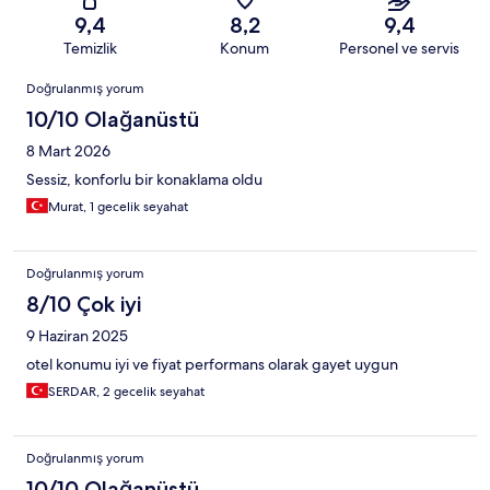
9,4
8,2
9,4
Temizlik
Konum
Personel ve servis
Yorumlar
Doğrulanmış yorum
10/10 Olağanüstü
8 Mart 2026
Sessiz, konforlu bir konaklama oldu
Murat, 1 gecelik seyahat
Doğrulanmış yorum
8/10 Çok iyi
9 Haziran 2025
otel konumu iyi ve fiyat performans olarak gayet uygun
SERDAR, 2 gecelik seyahat
Doğrulanmış yorum
10/10 Olağanüstü