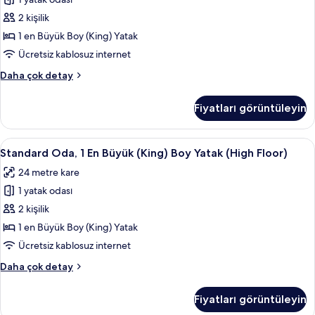
Büyük
2 kişilik
(King)
Boy
1 en Büyük Boy (King) Yatak
Yatak,
Ücretsiz kablosuz internet
Engellilere
Standard
Daha çok detay
Uygun
Oda,
için
1
Fiyatları görüntüleyin
En
tüm
Büyük
fotoğrafları
(King)
Standard
Anti alerjik yatak takımı, minibar, oda
görün
7
Boy
Standard Oda, 1 En Büyük (King) Boy Yatak (High Floor)
Oda,
Yatak,
24 metre kare
Engellilere
1
Uygun
1 yatak odası
En
hakkında
Büyük
2 kişilik
daha
(King)
fazla
1 en Büyük Boy (King) Yatak
detay
Boy
Ücretsiz kablosuz internet
Yatak
Standard
Daha çok detay
(High
Oda,
Floor)
1
Fiyatları görüntüleyin
En
için