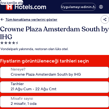
Ana içeriğe atla
Uygulamayı edinin
Tüm konaklama yerlerini göster
Crowne Plaza Amsterdam South by
IHG
4.5
yıldızlı
Vondelpark yakınında, restoran olan lüks otel.
konaklama
yeri
Fiyatların görüntüleneceği tarihleri seçin
Nereye?
Tarihler
Misafir sayısı