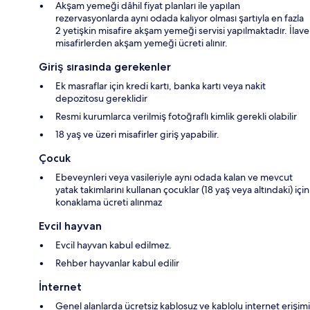
Akşam yemeği dâhil fiyat planları ile yapılan
rezervasyonlarda aynı odada kalıyor olması şartıyla en fazla
2 yetişkin misafire akşam yemeği servisi yapılmaktadır. İlave
misafirlerden akşam yemeği ücreti alınır.
Giriş sırasında gerekenler
Ek masraflar için kredi kartı, banka kartı veya nakit
depozitosu gereklidir
Resmi kurumlarca verilmiş fotoğraflı kimlik gerekli olabilir
18 yaş ve üzeri misafirler giriş yapabilir.
Çocuk
Ebeveynleri veya vasileriyle aynı odada kalan ve mevcut
yatak takımlarını kullanan çocuklar (18 yaş veya altındaki) için
konaklama ücreti alınmaz
Evcil hayvan
Evcil hayvan kabul edilmez.
Rehber hayvanlar kabul edilir
İnternet
Genel alanlarda ücretsiz kablosuz ve kablolu internet erişimi