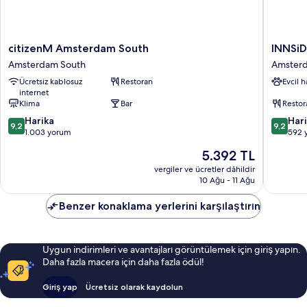
citizenM
INNSiD
citizenM Amsterdam South
INNSiD
Amsterdam
by
Amsterdam South
Amster
South
Meliá
Ücretsiz kablosuz
Restoran
Evcil 
Amsterdam
Amster
internet
South
Amster
Klima
Bar
Restor
South
10
10
Harika
Har
9,2
9,2
üzerinden
üzerind
1.003 yorum
592 
9.2,
9.2,
Güncel
5.392 TL
Harika,
Harika,
fiyat:
1.003
592
vergiler ve ücretler dâhildir
5.392 TL
10 Ağu - 11 Ağu
yorum
yorum
Benzer konaklama yerlerini karşılaştırın
Uygun indirimleri ve avantajları görüntülemek için giriş yapın.
Daha fazla macera için daha fazla ödül!
Giriş yap
Ücretsiz olarak kaydolun