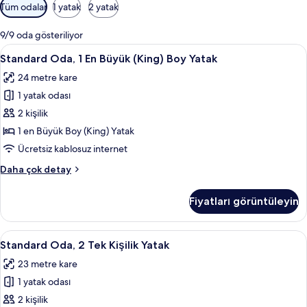
Odalar
Tüm odalar
1 yatak
2 yatak
için
mevcut
9/9 oda gösteriliyor
filtreler
Standard
Anti alerjik yatak takımı, minibar, oda
5
Standard Oda, 1 En Büyük (King) Boy Yatak
Oda,
24 metre kare
1
1 yatak odası
En
Büyük
2 kişilik
(King)
1 en Büyük Boy (King) Yatak
Boy
Ücretsiz kablosuz internet
Yatak
Standard
Daha çok detay
için
Oda,
tüm
1
Fiyatları görüntüleyin
En
fotoğrafları
Büyük
görün
(King)
Standard
Anti alerjik yatak takımı, minibar, oda
4
Boy
Standard Oda, 2 Tek Kişilik Yatak
Oda,
Yatak
23 metre kare
hakkında
2
daha
1 yatak odası
Tek
fazla
Kişilik
2 kişilik
detay