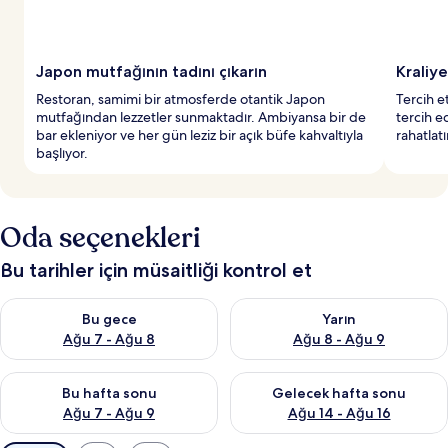
Japon mutfağının tadını çıkarın
Kraliye
Restoran, samimi bir atmosferde otantik Japon
Tercih et
mutfağından lezzetler sunmaktadır. Ambiyansa bir de
tercih e
bar ekleniyor ve her gün leziz bir açık büfe kahvaltıyla
rahatlat
başlıyor.
Oda seçenekleri
Bu tarihler için müsaitliği kontrol et
Bu gece için müsaitliği kontrol et Ağu 7 - Ağu 8
Yarın için müsaitliği kontrol e
Bu gece
Yarın
Ağu 7 - Ağu 8
Ağu 8 - Ağu 9
Bu hafta sonu için müsaitliği kontrol et Ağu 7 - Ağu 9
Önümüzdeki hafta sonu için müs
Bu hafta sonu
Gelecek hafta sonu
Ağu 7 - Ağu 9
Ağu 14 - Ağu 16