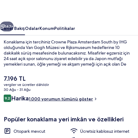
IHG
için
fotoğraf
ceki
Sonraki
galerisi
147+
Genel Bakış
Odalar
Konum
Politikalar
Konaklama için tercihiniz Crowne Plaza Amsterdam South by IHG
olduğunda Van Gogh Müzesi ve Rijksmuseum hedeflerine 10
dakikalık sürüş mesafesinde bulunacaksınız. Misafirler egzersiz için
24 saat açık spor salonunu ziyaret edebilir ya da Japon mutfağı
yemekleri sunan, öğle yemeği ve akşam yemeği için açık olan De
Japanner Zuid restoranında bir şeyler atıştırabilir. Bar/dinlenme
salonu, hafif yemek büfesi/şarküteri ve teras, bu lüks otel dahilindeki
Şu
7.196 TL
öne çıkan diğer özelliklerdir. Misafirler konaklama yerinin toplu
anki
vergiler ve ücretler dâhildir
taşıma araçlarına kısa yürüme mesafesinde olmasını seviyor:
fiyat
30 Ağu - 31 Ağu
Boelelaan - Vrije Universiteit Durağı 6 dakika ve Amsterdam Zuid
Öğle yemeği ve akşam yemeği sunulu
7.196 TL
Yorumlar
Tramvay İstasyonu 7 dakika mesafede.
Harika
9,2
1.000 yorumun tümünü göster
9,2/10
Popüler konaklama yeri imkân ve özellikleri
Otopark mevcut
Ücretsiz kablosuz internet