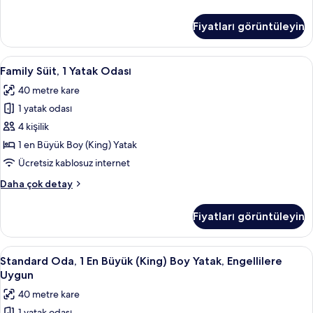
için
Süit,
tüm
1
Fiyatları görüntüleyin
En
fotoğrafları
Büyük
görün
(King)
Family
Family Süit, 1 Yatak Odası | Anti alerji
9
Boy
Family Süit, 1 Yatak Odası
Süit,
Yatak
40 metre kare
hakkında
1
daha
1 yatak odası
Yatak
fazla
Odası
4 kişilik
detay
için
1 en Büyük Boy (King) Yatak
tüm
Ücretsiz kablosuz internet
fotoğrafları
Family
Daha çok detay
görün
Süit,
1
Fiyatları görüntüleyin
Yatak
Odası
hakkında
Standard
Standard Oda, 1 En Büyük (King) Boy Ya
3
daha
Standard Oda, 1 En Büyük (King) Boy Yatak, Engellilere
Oda,
fazla
Uygun
detay
1
40 metre kare
En
1 yatak odası