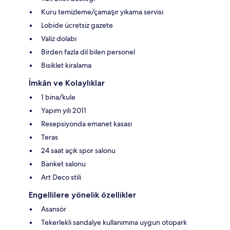
Kuru temizleme/çamaşır yıkama servisi
Lobide ücretsiz gazete
Valiz dolabı
Birden fazla dil bilen personel
Bisiklet kiralama
İmkân ve Kolaylıklar
1 bina/kule
Yapım yılı 2011
Resepsiyonda emanet kasası
Teras
24 saat açık spor salonu
Banket salonu
Art Deco stili
Engellilere yönelik özellikler
Asansör
Tekerlekli sandalye kullanımına uygun otopark