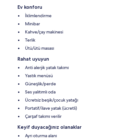
Ev konforu
İklimlendirme
Minibar
Kahve/çay makinesi
Terlik
Ütü/ütü masası
Rahat uyuyun
Anti alerjik yatak takımı
Yastık menüsü
Güneşlik/perde
Ses yalıtımlı oda
Ücretsiz beşik/çocuk yatağı
Portatif/ilave yatak (ücretli)
Çarşaf takımı verilir
Keyif duyacağınız olanaklar
Ayrı oturma alanı