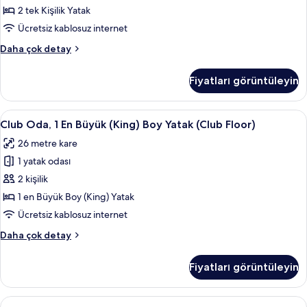
Yatak
2 tek Kişilik Yatak
için
Ücretsiz kablosuz internet
tüm
Standard
Daha çok detay
fotoğrafları
Oda,
görün
2
Fiyatları görüntüleyin
Tek
Kişilik
Yatak
Club
Club Oda, 1 En Büyük (King) Boy Yatak (
7
hakkında
Club Oda, 1 En Büyük (King) Boy Yatak (Club Floor)
Oda,
daha
26 metre kare
fazla
1
detay
1 yatak odası
En
Büyük
2 kişilik
(King)
1 en Büyük Boy (King) Yatak
Boy
Ücretsiz kablosuz internet
Yatak
Club
Daha çok detay
(Club
Oda,
Floor)
1
Fiyatları görüntüleyin
En
için
Büyük
tüm
(King)
Standard
Anti alerjik yatak takımı, minibar, oda
fotoğrafları