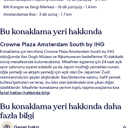
RAI Kongre ve Sergi Merkezi
- 16 dk yürüyüş
- 1.4 km
Amsterdamse Bos
- 3 dk sürüş
- 1.7 km
Bu konaklama yeri hakkında
Crowne Plaza Amsterdam South by IHG
Konaklama için tercihiniz Crowne Plaza Amsterdam South by IHG
olduğunda Van Gogh Müzesi ve Rijksmuseum hedeflerine 10 dakikalık
sürüş mesafesinde bulunacaksınız. Misafirler egzersiz için 24 saat açık
spor salonunu ziyaret edebilir ya da Japon mutfağı yemekleri sunan,
öğle yemeği ve akşam yemeği için açık olan De Japanner Zuid
restoranında bir şeyler atıştırabilir. Bar/dinlenme salonu, hafif yemek
büfesi/şarküteri ve teras, bu lüks otel dahilindeki öne çıkan diğer
özelliklerdir. Misafirler konaklama yerinin toplu taşıma araçlarına kısa
yürüme mesafesinde olmasını seviyor: Boelelaan - Vrije Universiteit
İptal hakları hakkında bilgi
Durağı 6 dakika ve Amsterdam Zuid Tramvay İstasyonu 7 dakika
mesafede.
Bu konaklama yeri hakkında daha
fazla bilgi
Genel bakış