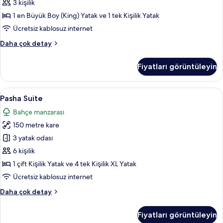
fotoğrafları
3 kişilik
görün
1 en Büyük Boy (King) Yatak ve 1 tek Kişilik Yatak
Ücretsiz kablosuz internet
Garden
Daha çok detay
Floor
Room
Fiyatları görüntüleyin
hakkında
daha
fazla
Pasha
Pasha Suite | Ücretsiz minibar ürünleri
6
detay
Pasha Suite
Suite
Bahçe manzarası
için
150 metre kare
tüm
fotoğrafları
3 yatak odası
görün
6 kişilik
1 çift Kişilik Yatak ve 4 tek Kişilik XL Yatak
Ücretsiz kablosuz internet
Pasha
Daha çok detay
Suite
hakkında
Fiyatları görüntüleyin
daha