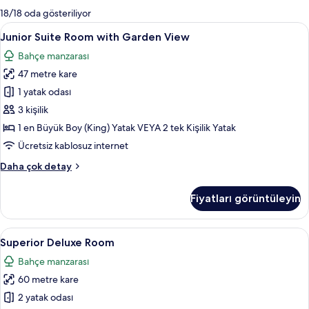
mevcut
18/18 oda gösteriliyor
filtreler
Junior
Junior Suite Room with Garden View | Ü
8
Junior Suite Room with Garden View
Suite
Bahçe manzarası
Room
47 metre kare
with
Garden
1 yatak odası
View
3 kişilik
için
1 en Büyük Boy (King) Yatak VEYA 2 tek Kişilik Yatak
tüm
Ücretsiz kablosuz internet
fotoğrafları
Junior
Daha çok detay
görün
Suite
Room
Fiyatları görüntüleyin
with
Garden
View
Superior
Ücretsiz minibar ürünleri, odada kasa, 
5
hakkında
Superior Deluxe Room
Deluxe
daha
Bahçe manzarası
fazla
Room
detay
60 metre kare
için
tüm
2 yatak odası