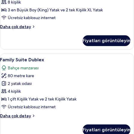
için
8 kişilik
tüm
3 en Büyük Boy (King) Yatak ve 2 tek Kişilik XL Yatak
fotoğrafları
Ücretsiz kablosuz internet
görün
Bohemia
Daha çok detay
Villa
with
Fiyatları görüntüleyin
Private
Pool
hakkında
Family
Family Suite Dublex | Ücretsiz minibar 
5
daha
Family Suite Dublex
Suite
fazla
Bahçe manzarası
detay
Dublex
80 metre kare
için
tüm
2 yatak odası
fotoğrafları
4 kişilik
görün
1 çift Kişilik Yatak ve 2 tek Kişilik Yatak
Ücretsiz kablosuz internet
Family
Daha çok detay
Suite
Dublex
Fiyatları görüntüleyin
hakkında