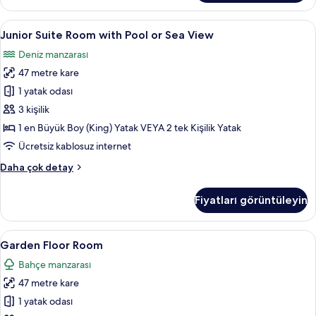
daha
fazla
Junior
Junior Suite Room with Pool or Sea Vie
4
detay
Junior Suite Room with Pool or Sea View
Suite
Deniz manzarası
Room
47 metre kare
with
Pool
1 yatak odası
or
3 kişilik
Sea
1 en Büyük Boy (King) Yatak VEYA 2 tek Kişilik Yatak
View
Ücretsiz kablosuz internet
için
Junior
Daha çok detay
tüm
Suite
fotoğrafları
Room
Fiyatları görüntüleyin
görün
with
Pool
or
Garden
Garden Floor Room | Ücretsiz minibar ü
3
Sea
Garden Floor Room
Floor
View
Bahçe manzarası
hakkında
Room
daha
47 metre kare
için
fazla
tüm
1 yatak odası
detay