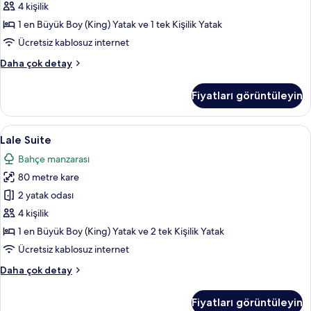
fotoğrafları
4 kişilik
görün
1 en Büyük Boy (King) Yatak ve 1 tek Kişilik Yatak
Ücretsiz kablosuz internet
Superior
Daha çok detay
Deluxe
Room
Fiyatları görüntüleyin
hakkında
daha
fazla
Lale
Lale Suite | Ücretsiz minibar ürünleri, 
8
detay
Lale Suite
Suite
Bahçe manzarası
için
80 metre kare
tüm
fotoğrafları
2 yatak odası
görün
4 kişilik
1 en Büyük Boy (King) Yatak ve 2 tek Kişilik Yatak
Ücretsiz kablosuz internet
Lale
Daha çok detay
Suite
hakkında
Fiyatları görüntüleyin
daha