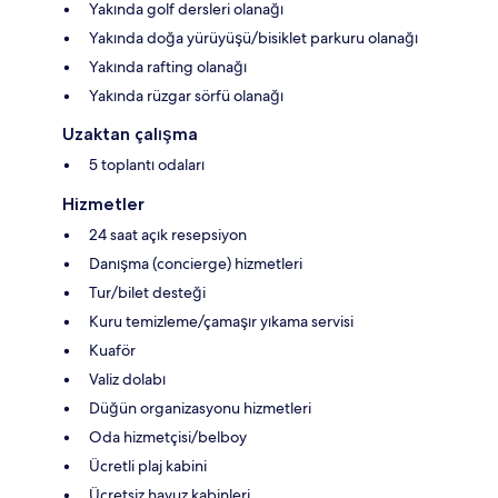
Yakında golf dersleri olanağı
Yakında doğa yürüyüşü/bisiklet parkuru olanağı
Yakında rafting olanağı
Yakında rüzgar sörfü olanağı
Uzaktan çalışma
5 toplantı odaları
Hizmetler
24 saat açık resepsiyon
Danışma (concierge) hizmetleri
Tur/bilet desteği
Kuru temizleme/çamaşır yıkama servisi
Kuaför
Valiz dolabı
Düğün organizasyonu hizmetleri
Oda hizmetçisi/belboy
Ücretli plaj kabini
Ücretsiz havuz kabinleri