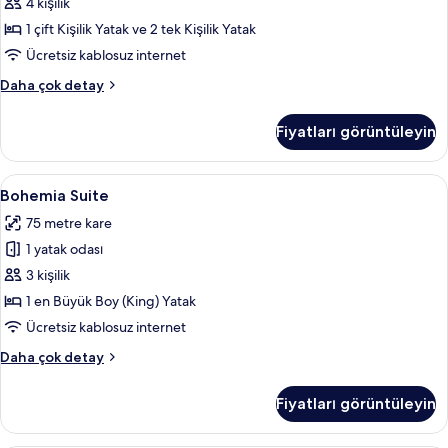
görün
4 kişilik
1 çift Kişilik Yatak ve 2 tek Kişilik Yatak
Ücretsiz kablosuz internet
Garden
Daha çok detay
Suite
hakkında
Fiyatları görüntüleyin
daha
fazla
detay
Bohemia
Bohemia Suite | Ücretsiz minibar ürünle
8
Bohemia Suite
Suite
75 metre kare
için
1 yatak odası
tüm
fotoğrafları
3 kişilik
görün
1 en Büyük Boy (King) Yatak
Ücretsiz kablosuz internet
Bohemia
Daha çok detay
Suite
hakkında
Fiyatları görüntüleyin
daha
fazla
detay