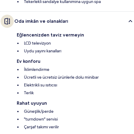
Tekerlekli sandalye kullanımına uygun spa
Oda imkân ve olanakları
Eğlencenizden taviz vermeyin
LCD televizyon
Uydu yayını kanalları
Ev konforu
İklimlendirme
Ücretli ve ücretsiz ürünlerle dolu minibar
Elektrikli su ısıtıcısı
Terlik
Rahat uyuyun
Güneşlik/perde
"turndown" servisi
Çarşaf takımı verilir