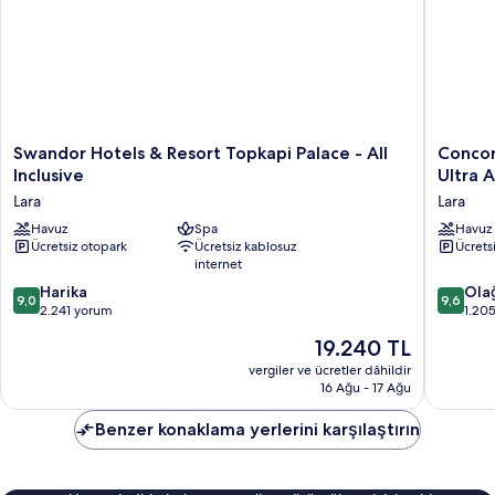
Swandor
Concor
Swandor Hotels & Resort Topkapi Palace - All
Concor
Hotels
De
Inclusive
Ultra A
&
Luxe
Lara
Lara
Resort
Resort
Topkapi
Havuz
Spa
Lara
Havuz
Ücretsiz otopark
Ücretsiz kablosuz
Ücrets
Palace
Antalya
internet
-
-
All
Prive
10
10
Harika
Ola
9,0
9,6
Inclusive
Ultra
üzerinden
üzerind
2.241 yorum
1.20
Lara
All
9.0,
9.6,
Güncel
19.240 TL
Inclusiv
Harika,
Olağanü
fiyat:
Lara
2.241
1.205
vergiler ve ücretler dâhildir
19.240 TL
16 Ağu - 17 Ağu
yorum
yorum
Benzer konaklama yerlerini karşılaştırın