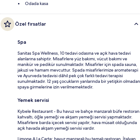
Odada kasa
Özel fırsatlar
Spa
Sanitas Spa Wellness, 10 tedavi odasına ve açık hava tedavi
alanlarına sahiptir. Misafirlere yüz bakımı, vücut bakımı ve
manikür ve pedikür sunulmaktadır. Misafirler için spada sauna,
jakuzi ve hamam mevcuttur. Spada misafirlerimize aromaterapi
ve Ayurveda tedavisi dâhil pek çok farklı tedavi terapisi
sunulmaktadır. 12 yaş çocukların yanlarında bir yetişkin olmadan
spaya girmelerine izin verilmemektedir.
Yemek servisi
Kybele Restaurant - Bu havuz ve bahçe manzaralı büfe restoran
kahvaltı, öğle yemeği ve akşam yemeği servisi yapmaktadır.
Misafirlere barda içecek servisi yapılır; hava müsait olduğunda
açık havada akşam yemeği servisi vardır.
Limone A La Carte: havuz manzaralı bu temalı restoran, İtalyan