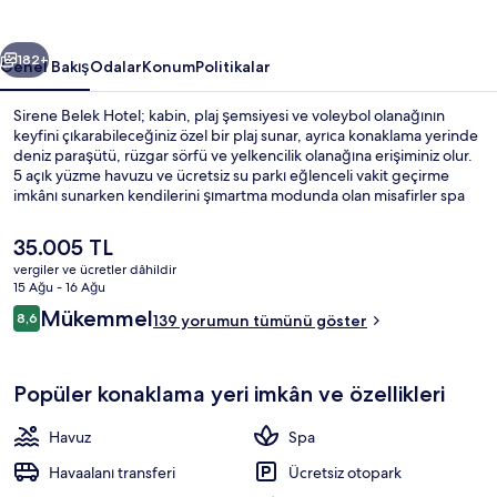
ceki
Sonraki
182+
Genel Bakış
Odalar
Konum
Politikalar
Sirene Belek Hotel; kabin, plaj şemsiyesi ve voleybol olanağının
keyfini çıkarabileceğiniz özel bir plaj sunar, ayrıca konaklama yerinde
deniz paraşütü, rüzgar sörfü ve yelkencilik olanağına erişiminiz olur.
5 açık yüzme havuzu ve ücretsiz su parkı eğlenceli vakit geçirme
imkânı sunarken kendilerini şımartma modunda olan misafirler spa
merkezinde masaj, yüz bakımı ve vücut bakımı olanağı ile keyiflerine
bakabilir. 6 restoran seçeneğinden biri olan Kybele Restaurant,
Şu
35.005 TL
bahçe manzaralı bir mekândır ve kahvaltı, öğle yemeği ve akşam
anki
vergiler ve ücretler dâhildir
yemeği sunar. 2 havuz kenarı barı, kapalı havuz ve gece kulübü; bu
fiyat
15 Ağu - 16 Ağu
lüks resort otel içerisindeki diğer öne çıkan özellikler arasındadır.
Bohemia Dublex Suite | Ücretsiz miniba
35.005 TL
Yorumlar
Misafirler yardıma hazır personel hakkında harika yorumlarda
Mükemmel
8,6
139 yorumun tümünü göster
8,6/10
bulunuyor.
Popüler konaklama yeri imkân ve özellikleri
Havuz
Spa
Havaalanı transferi
Ücretsiz otopark