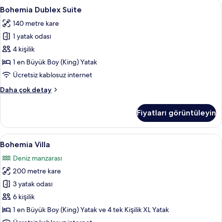
Bohemia
Bohemia Dublex Suite | Ücretsiz miniba
7
Bohemia Dublex Suite
Dublex
140 metre kare
Suite
1 yatak odası
için
tüm
4 kişilik
fotoğrafları
1 en Büyük Boy (King) Yatak
görün
Ücretsiz kablosuz internet
Bohemia
Daha çok detay
Dublex
Suite
Fiyatları görüntüleyin
hakkında
daha
fazla
Bohemia
Bohemia Villa | Ücretsiz minibar ürünle
8
detay
Bohemia Villa
Villa
Deniz manzarası
için
200 metre kare
tüm
fotoğrafları
3 yatak odası
görün
6 kişilik
1 en Büyük Boy (King) Yatak ve 4 tek Kişilik XL Yatak