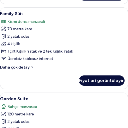
fazla
detay
Family
Family Süit | Ücretsiz minibar ürünleri,
6
Family Süit
Süit
Kısmi deniz manzaralı
için
70 metre kare
tüm
fotoğrafları
2 yatak odası
görün
4 kişilik
1 çift Kişilik Yatak ve 2 tek Kişilik Yatak
Ücretsiz kablosuz internet
Family
Daha çok detay
Süit
hakkında
Fiyatları görüntüleyin
daha
fazla
detay
Garden
Garden Suite | Ücretsiz minibar ürünler
5
Garden Suite
Suite
Bahçe manzarası
için
120 metre kare
tüm
fotoğrafları
2 yatak odası