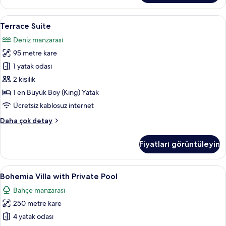
fazla
detay
Terrace
Terrace Suite | Ücretsiz minibar ürünler
8
Terrace Suite
Suite
Deniz manzarası
için
95 metre kare
tüm
fotoğrafları
1 yatak odası
görün
2 kişilik
1 en Büyük Boy (King) Yatak
Ücretsiz kablosuz internet
Terrace
Daha çok detay
Suite
hakkında
Fiyatları görüntüleyin
daha
fazla
detay
Bohemia
Bohemia Villa with Private Pool | Ücret
12
Bohemia Villa with Private Pool
Villa
Bahçe manzarası
with
250 metre kare
Private
Pool
4 yatak odası