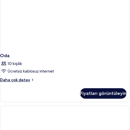
Oda
10 kişilik
Ücretsiz kablosuz internet
Oda
Daha çok detay
hakkında
daha
Fiyatları görüntüleyin
fazla
detay