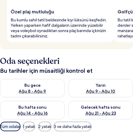
Özel plaj mutluluğu
Golfçü
Bu kumlu sahil tatil beldesinde kıyı lüksünü keşfedin.
Bu tatil 
Yelken yaparken hafif dalgaların üzerinde yüzebilir
dersler 
veya voleybol oynadıktan sonra plaj barında içkinizin
manzaral
tadını çıkarabilirsiniz.
rahatlaya
Oda seçenekleri
Bu tarihler için müsaitliği kontrol et
Bu gece için müsaitliği kontrol et Ağu 8 - Ağu 9
Yarın için müsaitliği kontrol e
Bu gece
Yarın
Ağu 8 - Ağu 9
Ağu 9 - Ağu 10
Bu hafta sonu için müsaitliği kontrol et Ağu 14 - Ağu 16
Önümüzdeki hafta sonu için mü
Bu hafta sonu
Gelecek hafta sonu
Ağu 14 - Ağu 16
Ağu 21 - Ağu 23
Odalar
Tüm odalar
1 yatak
2 yatak
3 ve daha fazla yatak
için