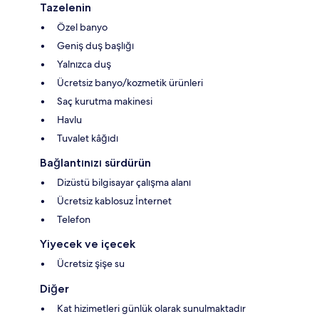
Tazelenin
Özel banyo
Geniş duş başlığı
Yalnızca duş
Ücretsiz banyo/kozmetik ürünleri
Saç kurutma makinesi
Havlu
Tuvalet kâğıdı
Bağlantınızı sürdürün
Dizüstü bilgisayar çalışma alanı
Ücretsiz kablosuz İnternet
Telefon
Yiyecek ve içecek
Ücretsiz şişe su
Diğer
Kat hizimetleri günlük olarak sunulmaktadır