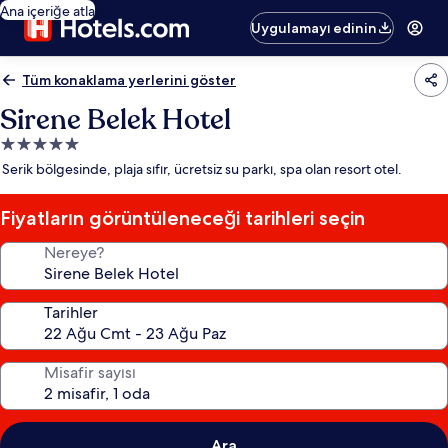
Ana içeriğe atla
Uygulamayı edinin
Tüm konaklama yerlerini göster
Sirene Belek Hotel
5.0
yıldızlı
Serik bölgesinde, plaja sıfır, ücretsiz su parkı, spa olan resort otel.
konaklama
yeri
Fiyatların görüntüleneceği tarihleri seçin
Nereye?
Tarihler
Misafir sayısı
Ara