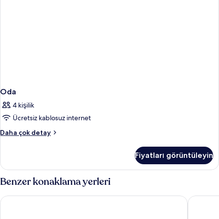
Oda
4 kişilik
Ücretsiz kablosuz internet
Oda
Daha çok detay
hakkında
daha
Fiyatları görüntüleyin
fazla
detay
Benzer konaklama yerleri
Swandor Hotels & Resort Topkapi Palace - All Inclusive
Concorde 