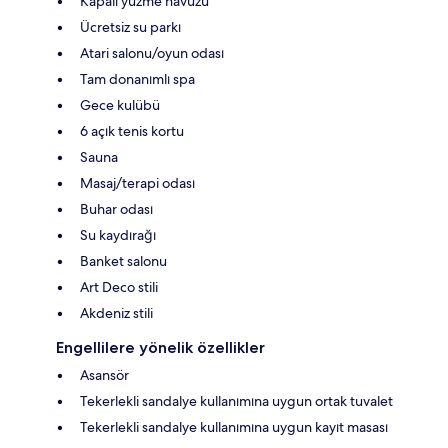
Kapalı yüzme havuzu
Ücretsiz su parkı
Atari salonu/oyun odası
Tam donanımlı spa
Gece kulübü
6 açık tenis kortu
Sauna
Masaj/terapi odası
Buhar odası
Su kaydırağı
Banket salonu
Art Deco stili
Akdeniz stili
Engellilere yönelik özellikler
Asansör
Tekerlekli sandalye kullanımına uygun ortak tuvalet
Tekerlekli sandalye kullanımına uygun kayıt masası