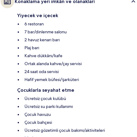
Konaklama yeri imkân ve olanakları
Yiyecek ve içecek
6 restoran
7 bar/dinlenme salonu
2 havuz kenarı barı
Plaj barı
Kahve dükkânı/kafe
Ortak alanda kahve/çay servisi
24 saat oda servisi
Hafif yemek büfesi/şarküteri
Çocuklarla seyahat etme
Ücretsiz çocuk kulübü
Ücretsiz su parkı kullanımı
Çocuk havuzu
Çocuk bahçesi
Ücretsiz gözetimli çocuk bakımı/aktiviteleri