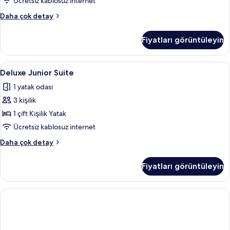
Ücretsiz kablosuz internet
Bohemia
Daha çok detay
Villa
hakkında
Fiyatları görüntüleyin
daha
fazla
detay
Deluxe
Deluxe Junior Suite | Ücretsiz minibar 
4
Deluxe Junior Suite
Junior
1 yatak odası
Suite
3 kişilik
için
tüm
1 çift Kişilik Yatak
fotoğrafları
Ücretsiz kablosuz internet
görün
Deluxe
Daha çok detay
Junior
Suite
Fiyatları görüntüleyin
hakkında
daha
fazla
detay