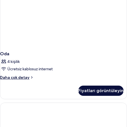
Oda
4 kişilik
Ücretsiz kablosuz internet
Oda
Daha çok detay
hakkında
daha
Fiyatları görüntüleyin
fazla
detay