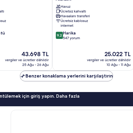
-
All
Havuz
ltı
Ücretsiz kahvaltı
Inclusive
Havaalanı transferi
with
osuz
Ücretsiz kablosuz
Free
internet
Transfers
10
stü
Harika
Ailafushi
9,2
üzerinden
547 yorum
9.2,
Harika,
Güncel
Güncel
43.698 TL
25.022 TL
547
fiyat:
fiyat:
yorum
vergiler ve ücretler dâhildir
vergiler ve ücretler dâhildir
43.698 TL
25.022 TL
25 Ağu - 26 Ağu
10 Ağu - 11 Ağu
Benzer konaklama yerlerini karşılaştırın
ntülemek için giriş yapın. Daha fazla