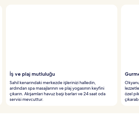
İş ve plaj mutluluğu
Gurme
Sahil kenarındaki merkezde işlerinizi halledin,
Okyanus
ardından spa masajlarının ve plaj yogasının keyfini
lezzetle
çıkarın. Akşamları havuz başı barları ve 24 saat oda
özel pik
servisi mevcuttur.
çıkarabi