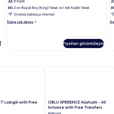
görün
g
8 kişilik
2 en Büyük Boy (King) Yatak ve 1 tek Kişilik Yatak
Ücretsiz kablosuz internet
Signature
Si
Daha çok detay
Da
Suite
Su
hakkında
ha
daha
da
fazla
fa
n
Fiyatları görüntüleyin
detay
de
e Transfers
obigili with Free Transfers
OBLU XPERIENCE Ailafushi - All Inclus
OBLU
gili with Free
OBLU XPERIENCE Ailafushi - All
XPERIENCE
Inclusive with Free Transfers
Ailafushi
Ailafushi