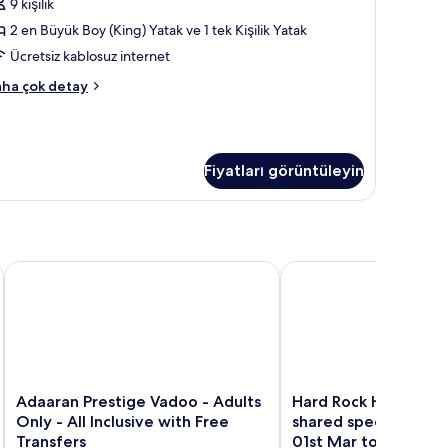
örün
9 kişilik
2 en Büyük Boy (King) Yatak ve 1 tek Kişilik Yatak
Ücretsiz kablosuz internet
gnature
ha çok detay
ite
kkında
ha
zla
Fiyatları görüntüleyin
tay
ive with Free Transfers
Adaaran Prestige Vadoo - Adults Only - All Inclusive with Fre
Hard Rock Hotel Maldiv
Adaaran
Hard
Adaaran Prestige Vadoo - Adults
Hard Rock Hotel Mald
Prestige
Rock
Only - All Inclusive with Free
shared speedboat fo
Vadoo
Hotel
Transfers
01st Mar to 31st Oc