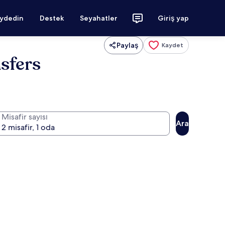
aydedin
Destek
Seyahatler
Giriş yap
Paylaş
Kaydet
nsfers
Misafir sayısı
Ara