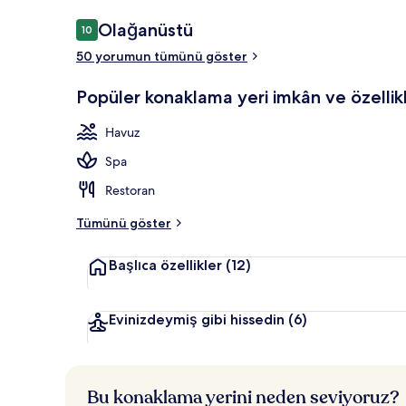
Yorumlar
Olağanüstü
10
10/10
50 yorumun tümünü göster
Ocean Suite w
Popüler konaklama yeri imkân ve özellikl
Havuz
Spa
Restoran
Tümünü göster
Başlıca özellikler
(12)
Evinizdeymiş gibi hissedin
(6)
Bu konaklama yerini neden seviyoruz?