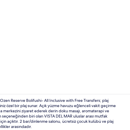
Havadan g
zen Reserve Bolifushi- All Inclusive with Free Transfers; plaj
niz özel bir plaj sunar. Açık yüzme havuzu eğlenceli vakit geçirme
spa merkezini ziyaret ederek derin doku masajı, aromaterapi ve
Ocean Suite 
ran seçeneğinden biri olan VISTA DEL MAR uluslar arası mutfak
in açıktır. 2 bar/dinlenme salonu, ücretsiz çocuk kulübü ve plaj
likler arasındadır.