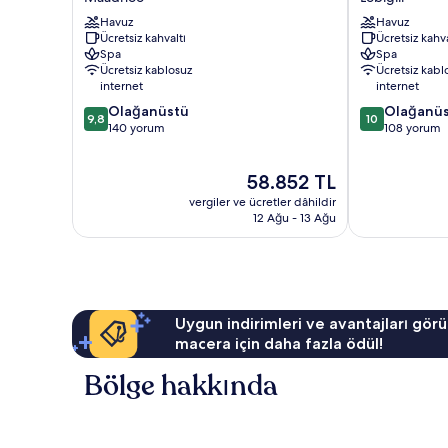
-
with
Luxury
Havuz
Free
Havuz
Ücretsiz kahvaltı
Ücretsiz kahva
All
Transfers
Spa
Spa
Inclusive
Lobigili
Ücretsiz kablosuz
Ücretsiz kabl
with
internet
internet
Free
10
10
Olağanüstü
Olağanü
Transfers
9,8
10
üzerinden
üzerinden
140 yorum
108 yorum
Maadhoo
9.8,
10.0,
Olağanüstü,
Olağanüstü,
Güncel
58.852 TL
140
108
fiyat:
yorum
yorum
vergiler ve ücretler dâhildir
58.852 TL
12 Ağu - 13 Ağu
Uygun indirimleri ve avantajları görü
macera için daha fazla ödül!
Bölge hakkında