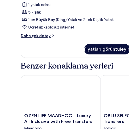
2
1 yatak odası
Bedroom
5 kişilik
için
1 en Büyük Boy (King) Yatak ve 2 tek Kişilik Yatak
tüm
fotoğrafları
Ücretsiz kablosuz internet
görün
Sunrise
Daha çok detay
Beach
Pool
Fiyatları görüntüleyi
Pavilion
-
2
Benzer konaklama yerleri
Bedroom
hakkında
daha
OZEN LIFE MAADHOO - Luxury All Inclusive with Fre
OBLU SELECT L
fazla
detay
OZEN
OBLU
OZEN LIFE MAADHOO - Luxury
OBLU SELECT Lobi
LIFE
SELECT
All Inclusive with Free Transfers
Transfers
MAADHOO
Lobigili
Maadhoo
Lobigili