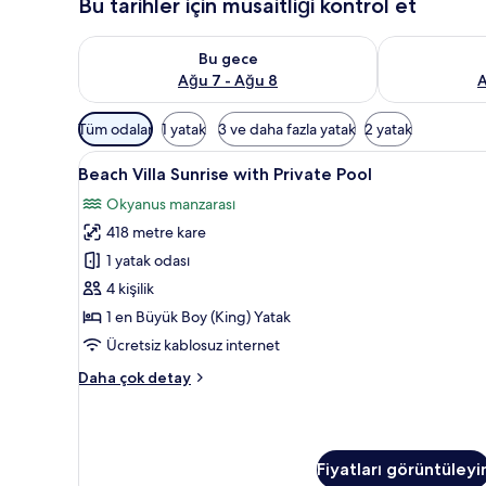
Bu tarihler için müsaitliği kontrol et
Bu gece için müsaitliği kontrol et Ağu 7 - Ağu 8
Yarın için müs
Bu gece
Ağu 7 - Ağu 8
A
Odalar
Tüm odalar
1 yatak
3 ve daha fazla yatak
2 yatak
için
Beach
Beach Villa Sunrise with Priva
mevcut
8
Beach Villa Sunrise with Private Pool
Villa
filtreler
Okyanus manzarası
Sunrise
418 metre kare
with
Private
1 yatak odası
Pool
4 kişilik
için
1 en Büyük Boy (King) Yatak
tüm
Ücretsiz kablosuz internet
fotoğrafları
Beach
Daha çok detay
görün
Villa
Sunrise
with
Private
Fiyatları görüntüleyi
Pool