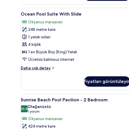
hakkında
daha
Ocean
Ocean Pool Suite With Slide | M
fazla
9
Ocean Pool Suite With Slide
Pool
detay
Okyanus manzarası
Suite
248 metre kare
With
Slide
1 yatak odası
için
4 kişilik
tüm
1 en Büyük Boy (King) Yatak
fotoğrafları
Ücretsiz kablosuz internet
görün
Ocean
Daha çok detay
Pool
Suite
Fiyatları görüntüleyi
With
Slide
hakkında
Sunrise
Sunrise Beach Pool Pavilion 
8
daha
Sunrise Beach Pool Pavilion - 2 Bedroom
Beach
fazla
Olağanüstü
detay
Pool
10,0
10,0 / 10
(1
1 yorum
Pavilion
yorum)
Okyanus manzarası
-
424 metre kare