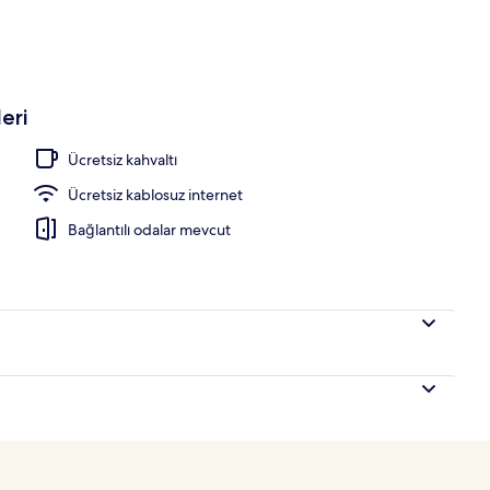
ith Private Pool | Mısır pamuklu çarşaf takımı, kaliteli yatak takımı, kuştüy
eri
Ücretsiz kahvaltı
Ücretsiz kablosuz internet
Bağlantılı odalar mevcut