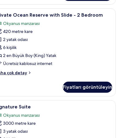
ol
kkında
om | Odadan manzara
rivate
Private Ocean Reserve with Slide - 2 Bedroom 
8
ha
ivate Ocean Reserve with Slide - 2 Bedroom
cean
zla
Okyanus manzarası
tay
eserve
420 metre kare
ith
lide
2 yatak odası
6 kişilik
2 en Büyük Boy (King) Yatak
edroom
Ücretsiz kablosuz internet
in
ivate
ha çok detay
üm
cean
otoğrafları
serve
Fiyatları görüntüleyin
örün
th
ide
takımı, kaliteli yatak takımı, kuştüyü yorgan
ignature
Signature Suite | Mısır pamuklu çarşaf takımı,
27
gnature Suite
uite
edroom
Okyanus manzarası
kkında
in
ha
3000 metre kare
üm
zla
otoğrafları
3 yatak odası
tay