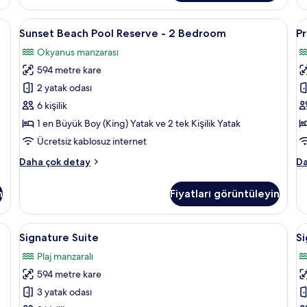
Private
Po
Pool
ha
ısır pamuklu çarşaf takımı, kaliteli yatak takımı, kuştüyü yorgan
Sunset
Sunset Beach Pool Reserve - 2 Bedro
P
9
hakkında
da
Sunset Beach Pool Reserve - 2 Bedroom
Pr
Beach
O
daha
fa
Okyanus manzarası
fazla
Pool
de
R
detay
594 metre kare
Reserve
w
-
S
2 yatak odası
2
-
6 kişilik
Bedroom
2
1 en Büyük Boy (King) Yatak ve 2 tek Kişilik Yatak
için
B
Ücretsiz kablosuz internet
tüm
iç
Sunset
Pr
Daha çok detay
Da
fotoğrafları
t
Beach
O
görün
f
Pool
Re
n
Fiyatları görüntüleyin
g
Reserve
wi
-
Sl
2
-
- 2 Bedroom | Odadan manzara
Signature
Signature Suite | Mısır pamuklu çarşaf 
S
10
Bedroom
2
Signature Suite
Si
Suite
S
hakkında
B
Plaj manzaralı
daha
için
ha
iç
fazla
da
594 metre kare
tüm
t
detay
fa
fotoğrafları
f
3 yatak odası
de