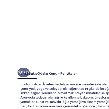
Free
Transfers
için
fotoğraf
galerisi
177+
Genel Bakış
Odalar
Konum
Politikalar
Bolifushi Adası İskelesi hedefine yürüme mesafesinde olan O
şemsiyesi, yoga ve voleybol olanağının tadını çıkarabileceği
imkânı sağlar, kendilerini şımartmak isteyen misafirler ise 
Ayurveda tedavisi olanağı ile keyiflerine bakabilir. 5 resto
yemekleri sunar ve kahvaltı, öğle yemeği ve akşam yemeği iç
barı; bu lüks konaklama yeri içerisindeki diğer öne çıkan özel