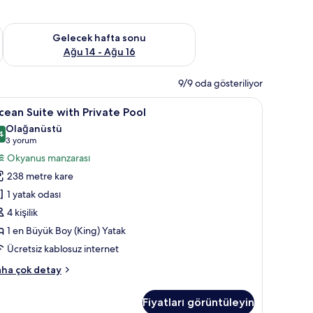
et Ağu 7 - Ağu 9
Önümüzdeki hafta sonu için müsaitliği kontrol et Ağu 14 - Ağu
Gelecek hafta sonu
Ağu 14 - Ağu 16
9/9 oda gösteriliyor
cean
Ocean Suite with Private Pool | Mısır pamuklu 
9
ean Suite with Private Pool
uite
Olağanüstü
ith
4
9,4 / 10
(3
3 yorum
rivate
yorum)
Okyanus manzarası
ool
238 metre kare
in
1 yatak odası
üm
4 kişilik
otoğrafları
1 en Büyük Boy (King) Yatak
örün
Ücretsiz kablosuz internet
cean
ha çok detay
ite
th
Fiyatları görüntüleyin
ivate