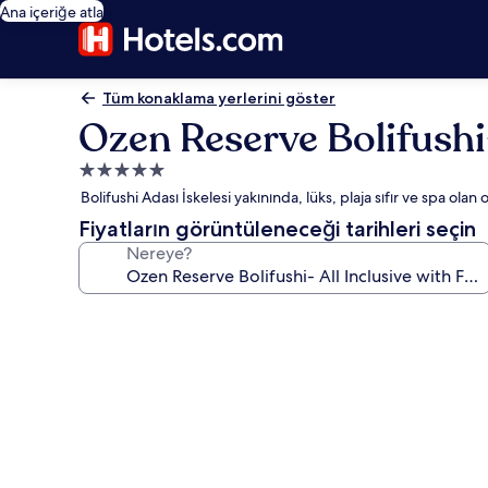
Ana içeriğe atla
Tüm konaklama yerlerini göster
Ozen Reserve Bolifushi-
5.0
yıldızlı
Bolifushi Adası İskelesi yakınında, lüks, plaja sıfır ve spa olan o
konaklama
Fiyatların görüntüleneceği tarihleri seçin
yeri
Nereye?
Ozen
Reserve
Bolifushi-
All
Inclusive
with