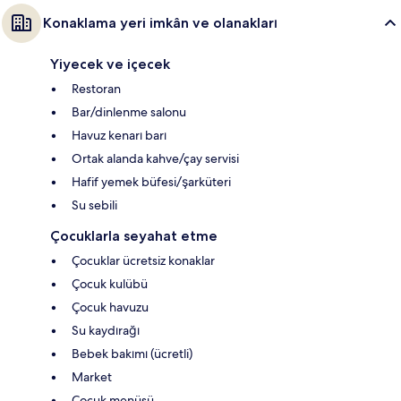
Konaklama yeri imkân ve olanakları
Yiyecek ve içecek
Restoran
Bar/dinlenme salonu
Havuz kenarı barı
Ortak alanda kahve/çay servisi
Hafif yemek büfesi/şarküteri
Su sebili
Çocuklarla seyahat etme
Çocuklar ücretsiz konaklar
Çocuk kulübü
Çocuk havuzu
Su kaydırağı
Bebek bakımı (ücretli)
Market
Çocuk menüsü