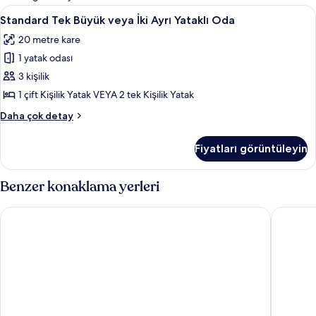
filtreler
Standard
Standard Tek Büyük veya İki Ayrı Yatak
5
Standard Tek Büyük veya İki Ayrı Yataklı Oda
Tek
20 metre kare
Büyük
1 yatak odası
veya
İki
3 kişilik
Ayrı
1 çift Kişilik Yatak VEYA 2 tek Kişilik Yatak
Yataklı
Standard
Daha çok detay
Oda
Tek
için
Büyük
Fiyatları görüntüleyin
veya
tüm
İki
fotoğrafları
Ayrı
Benzer konaklama yerleri
görün
Yataklı
Oda
Papillonada Hotel
Ozgun Ap
hakkında
daha
fazla
detay