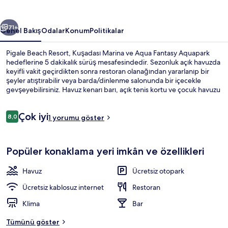
ceki
Sonraki
71+
Genel Bakış
Odalar
Konum
Politikalar
Pigale Beach Resort, Kuşadası Marina ve Aqua Fantasy Aquapark
hedeflerine 5 dakikalık sürüş mesafesindedir. Sezonluk açık havuzda
keyifli vakit geçirdikten sonra restoran olanağından yararlanıp bir
şeyler atıştırabilir veya barda/dinlenme salonunda bir içecekle
gevşeyebilirsiniz. Havuz kenarı barı, açık tenis kortu ve çocuk havuzu
diğer öne çıkan özellikler arasındadır.
Yorumlar
Çok iyi
8,0
1 yorumu göster
8,0/10
Yakında plaj, şezlong, plaj şemsiyesi
Popüler konaklama yeri imkân ve özellikleri
Havuz
Ücretsiz otopark
Ücretsiz kablosuz internet
Restoran
Klima
Bar
Tümünü göster