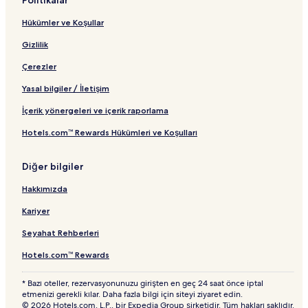
Politikalar
Hükümler ve Koşullar
Gizlilik
Çerezler
Yasal bilgiler / İletişim
İçerik yönergeleri ve içerik raporlama
Hotels.com™ Rewards Hükümleri ve Koşulları
Diğer bilgiler
Hakkımızda
Kariyer
Seyahat Rehberleri
Hotels.com™ Rewards
* Bazı oteller, rezervasyonunuzu girişten en geç 24 saat önce iptal
etmenizi gerekli kılar. Daha fazla bilgi için siteyi ziyaret edin.
© 2026 Hotels.com, L.P., bir Expedia Group şirketidir. Tüm hakları saklıdır.