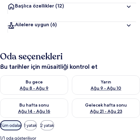
Başlıca özellikler
(12)
Ailelere uygun
(6)
Oda seçenekleri
Bu tarihler için müsaitliği kontrol et
Bu gece için müsaitliği kontrol et Ağu 8 - Ağu 9
Yarın için müsaitliği kontrol e
Bu gece
Yarın
Ağu 8 - Ağu 9
Ağu 9 - Ağu 10
Bu hafta sonu için müsaitliği kontrol et Ağu 14 - Ağu 16
Önümüzdeki hafta sonu için mü
Bu hafta sonu
Gelecek hafta sonu
Ağu 14 - Ağu 16
Ağu 21 - Ağu 23
Odalar
Tüm odalar
1 yatak
2 yatak
için
mevcut
1/1 oda gösteriliyor