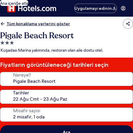
Ana içeriğe atla
Uygulamayı edinin
Tüm konaklama yerlerini göster
Pigale Beach Resort
3.0
yıldızlı
Kuşadası Marina yakınında, restoran olan aile dostu otel.
konaklama
yeri
Fiyatların görüntüleneceği tarihleri seçin
Nereye?
Tarihler
Misafir sayısı
Ara