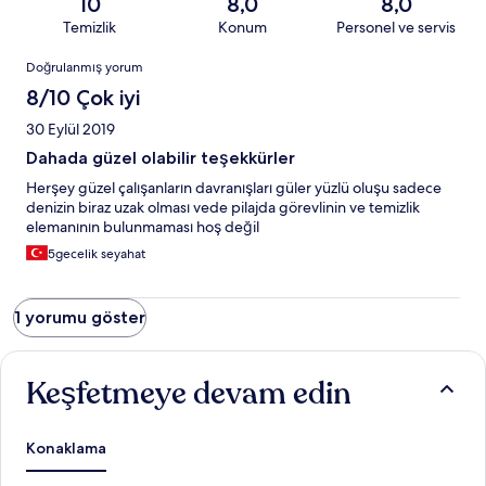
10
8,0
8,0
Temizlik
Konum
Personel ve servis
Yorumlar
Doğrulanmış yorum
8/10 Çok iyi
30 Eylül 2019
Dahada güzel olabilir teşekkürler
Herşey güzel çalışanların davranışları güler yüzlü oluşu sadece
denizin biraz uzak olması vede pilajda görevlinin ve temizlik
elemanının bulunmaması hoş değil
5gecelik seyahat
1 yorumu göster
Keşfetmeye devam edin
Konaklama