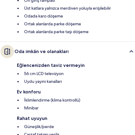
Ön giriş rampası
Üst katlara yalnızca merdiven yoluyla erişilebilir
Odada karo döşeme
Ortak alanlarda parke döşeme
Ortak alanlarda parke taşı döşeme
Oda imkân ve olanakları
Eğlencenizden taviz vermeyin
56 cm LCD televizyon
Uydu yayını kanalları
Ev konforu
İklimlendirme (klima kontrollü)
Minibar
Rahat uyuyun
Güneşlik/perde
Çarşaf takımı verilir