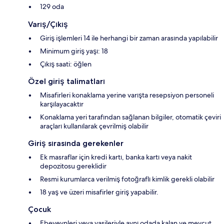
129 oda
Varış/Çıkış
Giriş işlemleri 14 ile herhangi bir zaman arasında yapılabilir
Minimum giriş yaşı: 18
Çıkış saati: öğlen
Özel giriş talimatları
Misafirleri konaklama yerine varışta resepsiyon personeli
karşılayacaktır
Konaklama yeri tarafından sağlanan bilgiler, otomatik çeviri
araçları kullanılarak çevrilmiş olabilir
Giriş sırasında gerekenler
Ek masraflar için kredi kartı, banka kartı veya nakit
depozitosu gereklidir
Resmi kurumlarca verilmiş fotoğraflı kimlik gerekli olabilir
18 yaş ve üzeri misafirler giriş yapabilir.
Çocuk
Ebeveynleri veya vasileriyle aynı odada kalan ve mevcut