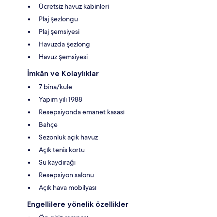
Ücretsiz havuz kabinleri
Plaj şezlongu
Plaj şemsiyesi
Havuzda şezlong
Havuz şemsiyesi
İmkân ve Kolaylıklar
7 bina/kule
Yapım yılı 1988
Resepsiyonda emanet kasası
Bahçe
Sezonluk açık havuz
Açık tenis kortu
Su kaydırağı
Resepsiyon salonu
Açık hava mobilyası
Engellilere yönelik özellikler