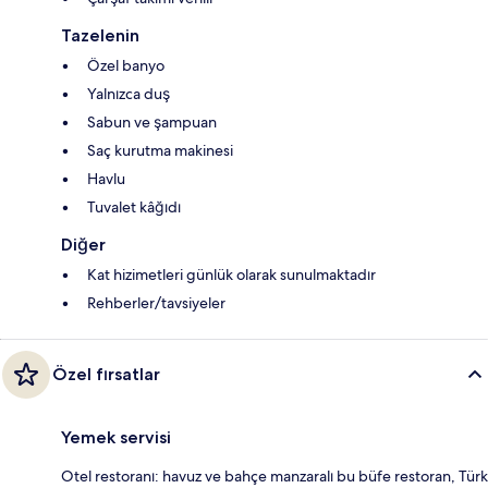
Tazelenin
Özel banyo
Yalnızca duş
Sabun ve şampuan
Saç kurutma makinesi
Havlu
Tuvalet kâğıdı
Diğer
Kat hizimetleri günlük olarak sunulmaktadır
Rehberler/tavsiyeler
Özel fırsatlar
Yemek servisi
Otel restoranı: havuz ve bahçe manzaralı bu büfe restoran, Türk